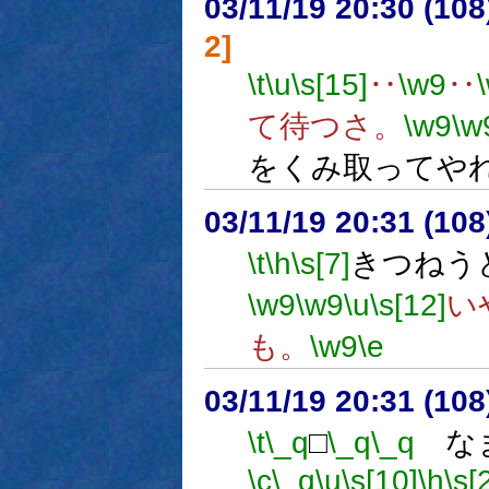
03/11/19 20:30 (1
2]
\t
\u
\s[15]
‥
\w9
‥
て待つさ。
\w9
\w
をくみ取ってや
03/11/19 20:31 (1
\t
\h
\s[7]
きつねう
\w9
\w9
\u
\s[12]
い
も。
\w9
\e
03/11/19 20:31 (1
\t
\_q
□
\_q
\_q
なま
\c
\_q
\u
\s[10]
\h
\s[