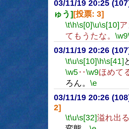
03/11/19 20:25 (1
ゅう]
[投票: 3]
\t
\h
\s[0]
\u
\s[10]
ア
てもうたな。
\w9
03/11/19 20:26 (1
\t
\u
\s[10]
\h
\s[41]
\w5
‥
\w9
ほめて
ろん。
\e
03/11/19 20:26 (1
2]
\t
\u
\s[32]
溢れ出
変態。
\e