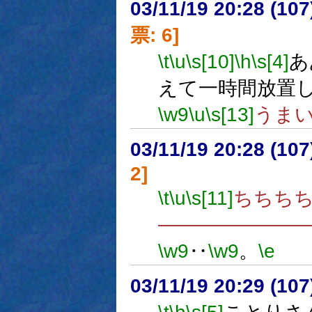
03/11/19 20:28 (1
票: 6]
\t
\u
\s[10]
\h
\s[4]
あ
えて一時間放置
\w9
\u
\s[13]
うま
03/11/19 20:28 (1
2]
\t
\u
\s[11]
ちちち
―――――――
\w9
‥
\w9
。
\e
03/11/19 20:29 (1