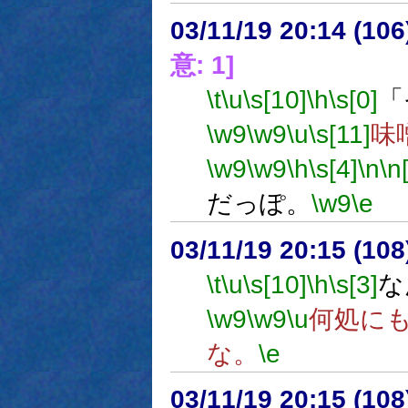
03/11/19 20:14 (1
意: 1]
\t
\u
\s[10]
\h
\s[0]
「
\w9
\w9
\u
\s[11]
味
\w9
\w9
\h
\s[4]
\n
\n
だっぽ。
\w9
\e
03/11/19 20:15 (1
\t
\u
\s[10]
\h
\s[3]
な
\w9
\w9
\u
何処に
な。
\e
03/11/19 20:15 (1