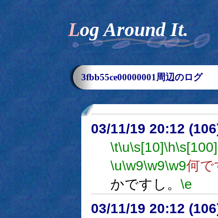
Log Around It.
3fbb55ce00000001周辺のログ
03/11/19 20:12 (1
\t
\u
\s[10]
\h
\s[100]
\u
\w9
\w9
\w9
何で
かですし。
\e
03/11/19 20:12 (1