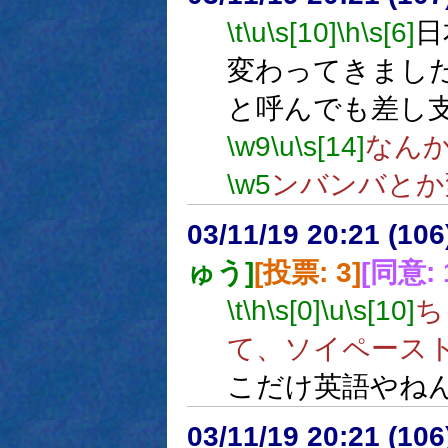
\t
\u
\s[10]
\h
\s[6]
日
変わってきまし
と呼んでも差し
\w9
\u
\s[14]
なん
\w5
ンバンバとか
03/11/19 20:21 (1
ゅう]
[投票: 3]
[同意: 
\t
\h
\s[0]
\u
\s[10]
ち
て、ソイペース
こだけ英語やね
03/11/19 20:21 (1