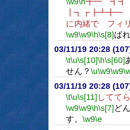
\w9
\n
╋━ ┫
┃┓┏┣┻╋━
に内緒で フィ
\w9
\w9
\h
\s[8]
ば
03/11/19 20:28 (1
\t
\u
\s[10]
\h
\s[60]
せん？
\u
\w9
\w9
\
03/11/19 20:28 (1
\t
\u
\s[11]
してて
\w9
\w9
\h
\s[7]
ど
す。
\w9
\e