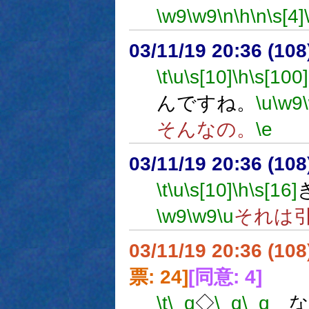
\w9
\w9
\n
\h
\n
\s[4]
03/11/19 20:36 (1
\t
\u
\s[10]
\h
\s[100]
んですね。
\u
\w9
そんなの。
\e
03/11/19 20:36 (1
\t
\u
\s[10]
\h
\s[16]
\w9
\w9
\u
それは
03/11/19 20:36 (1
票: 24]
[同意: 4]
\t
\_q
◇
\_q
\_q
な