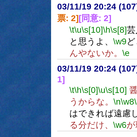
03/11/19 20:24 (1
票: 2]
[同意: 2]
\t
\u
\s[10]
\h
\s[8]
芸
と思うよ、
\w9
ど
んやないか。
\e
03/11/19 20:24 (1
1]
\t
\h
\s[0]
\u
\s[10]
醤
うからな。
\n
\w8
はできれば遠慮
る分だけ、
\w6
が