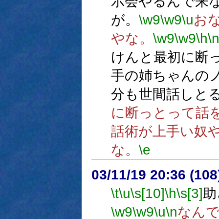
示会やるんで来
が。
\w9
\w9
\u
お
やな。
\w9
\w9
\h
\
けんと最初に断
手の姉ちゃんのノ
分も世間話しと
に断っとって話
話術が上手い奴
な。
\e
03/11/19 20:36 (1
\t
\u
\s[10]
\h
\s[3]
助
\w9
\w9
\u
\n
なん