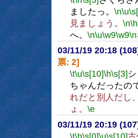
ましたっ。
\n
\u
\s
見ましょう。
\n
\h
へ。
\n
\u
\w9
\w9
\n
03/11/19 20:18 (1
票: 2]
\t
\u
\s[10]
\h
\s[3]
シ
ちゃんだったの
れだと別人だし
ょ。
\e
03/11/19 20:19 (1
\t
\h
\s[0]
\u
\s[10]
古