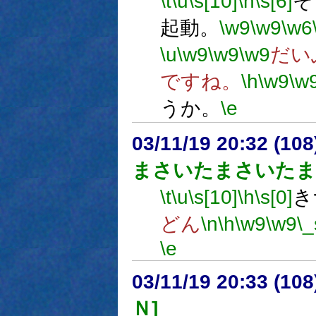
\t
\u
\s[10]
\h
\s[6]
そ
起動。
\w9
\w9
\w6
\u
\w9
\w9
\w9
だい
ですね。
\h
\w9
\w
うか。
\e
03/11/19 20:32 (1
まさいたまさいたま
\t
\u
\s[10]
\h
\s[0]
き
どん
\n
\h
\w9
\w9
\_
\e
03/11/19 20:33 (1
Ｎ]