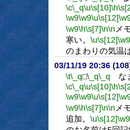
\c
\_q
\u
\s[10]
\h
\s[
\w9
\w9
\u
\s[12]
\w
\w9
\h
\s[7]
\n
\n
メモ
寒い。
\u
\s[12]
\w
のまわりの気温
03/11/19 20:36 (1
\t
\_q
□
\_q
\_q
なま
\c
\_q
\u
\s[10]
\h
\s[
\w9
\w9
\u
\s[12]
\w
\w9
\h
\s[7]
\n
\n
メモ
追加。
\u
\s[12]
\w
のお名前は5回