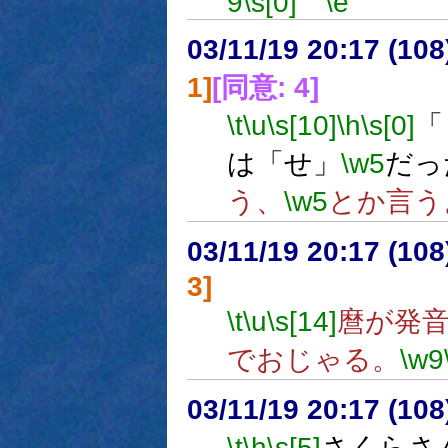
9
\s[0]
\e
03/11/19 20:17 (1
1]
[同意: 4]
\t
\u
\s[10]
\h
\s[0]
「
は「せ」
\w5
だっ
う、
\w5
とか言う
03/11/19 20:17 (1
3]
\t
\u
\s[14]
麿が発
でおじゃる。
\w9
03/11/19 20:17 (1
\t
\h
\s[5]
さくらさ