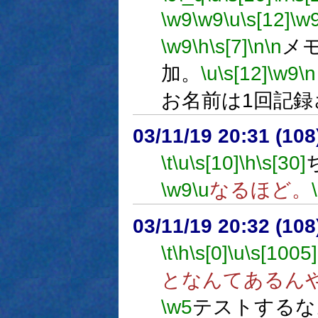
\w9
\w9
\u
\s[12]
\w
\w9
\h
\s[7]
\n
\n
メモ
加。
\u
\s[12]
\w9
\n
お名前は1回記
03/11/19 20:31 (1
\t
\u
\s[10]
\h
\s[30]
\w9
\u
なるほど。
03/11/19 20:32 (1
\t
\h
\s[0]
\u
\s[1005]
となんてあるん
\w5
テストするな