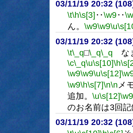
03/11/19 20:32 (1
\t
\h
\s[3]
‥
\w9
‥
\
ん。
\w9
\w9
\u
\s[1
03/11/19 20:32 (1
\t
\_q
□
\_q
\_q
なま
\c
\_q
\u
\s[10]
\h
\s[
\w9
\w9
\u
\s[12]
\w
\w9
\h
\s[7]
\n
\n
メモ
追加。
\u
\s[12]
\w
のお名前は3回
03/11/19 20:32 (1