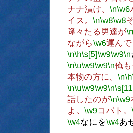
ナナ漬け、
\n
\w6
イス。
\n
\w8
\w8
隆々たる男達が
\
ながら
\w6
運んで
\n
\h
\s[5]
\w9
\w9
\n
\n
\u
\w9
\w9
\n
俺も
本物の方に。
\n
\h
\n
\u
\w9
\w9
\n
\s[11
話したのが
\n
\w9
よ。
\w9
コバト。
\w4
なにを
\w4
あ