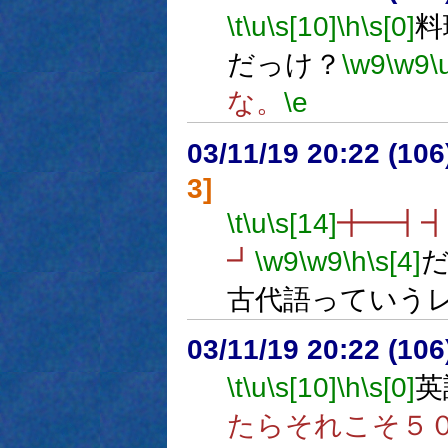
\t
\u
\s[10]
\h
\s[0]
料
だっけ？
\w9
\w9
\
な。
\e
03/11/19 20:22 (1
3]
\t
\u
\s[14]
╋━┫
┛
\w9
\w9
\h
\s[4]
古代語っていう
03/11/19 20:22 (1
\t
\u
\s[10]
\h
\s[0]
英
たらそれこそ５