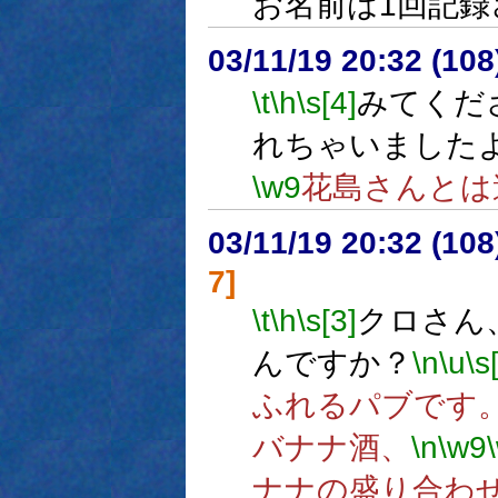
お名前は1回記
03/11/19 20:32 (1
\t
\h
\s[4]
みてくだ
れちゃいました
\w9
花島さんとは
03/11/19 20:32 (1
7]
\t
\h
\s[3]
クロさん
んですか？
\n
\u
\s
ふれるパブです
バナナ酒、
\n
\w9
ナナの盛り合わ