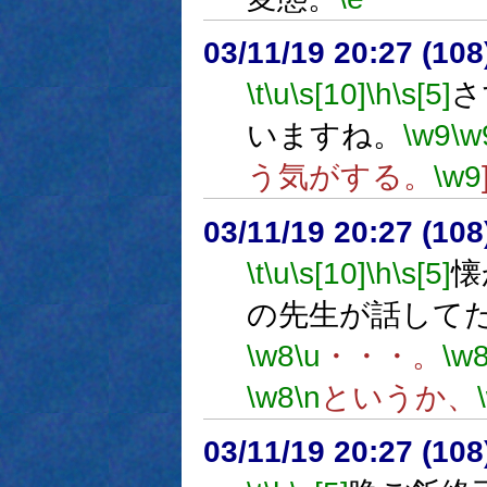
03/11/19 20:27 (1
\t
\u
\s[10]
\h
\s[5]
さ
いますね。
\w9
\w
う気がする。
\w9
03/11/19 20:27 (1
\t
\u
\s[10]
\h
\s[5]
懐
の先生が話して
\w8
\u
・・・。
\w
\w8
\n
というか、
03/11/19 20:27 (1