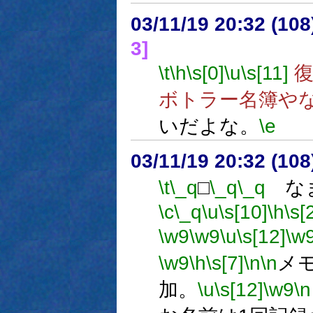
03/11/19 20:32 (1
3]
\t
\h
\s[0]
\u
\s[11]
復
ボトラー名簿や
いだよな。
\e
03/11/19 20:32 (1
\t
\_q
□
\_q
\_q
なま
\c
\_q
\u
\s[10]
\h
\s[
\w9
\w9
\u
\s[12]
\w
\w9
\h
\s[7]
\n
\n
メモ
加。
\u
\s[12]
\w9
\n