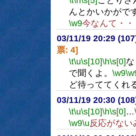
\t
\h
\s[5]
ことりさ
んとかいかがで
\w9
今なんて・・
03/11/19 20:29 (1
票: 4]
\t
\u
\s[10]
\h
\s[0]
な
で聞くよ。
\w9
\w
ど待っててくれ
03/11/19 20:30 (1
\t
\u
\s[10]
\h
\s[0]
…
\w9
\u
反応がない