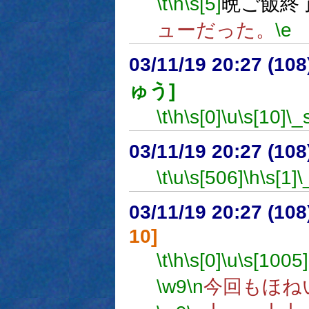
\t
\h
\s[5]
晩ご飯終
ューだった。
\e
03/11/19 20:27 (1
ゅう]
\t
\h
\s[0]
\u
\s[10]
\_
03/11/19 20:27 (1
\t
\u
\s[506]
\h
\s[1]
\
03/11/19 20:27 (1
10]
\t
\h
\s[0]
\u
\s[1005]
\w9
\n
今回もほね