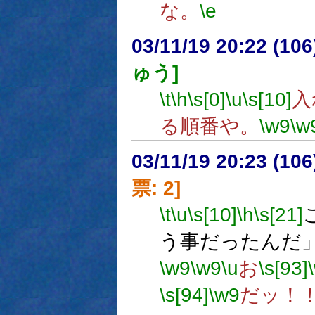
な。
\e
03/11/19 20:22 (1
ゅう]
\t
\h
\s[0]
\u
\s[10]
入
る順番や。
\w9
\w
03/11/19 20:23 (1
票: 2]
\t
\u
\s[10]
\h
\s[21]
う事だったんだ
\w9
\w9
\u
お
\s[93]
\s[94]
\w9
だッ！