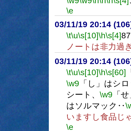
\w9
\w9
\h
\n
\n
\s[4]
\e
03/11/19 20:14 (1
\t
\u
\s[10]
\h
\s[4]
8
ノートは非力過
03/11/19 20:14 (1
\t
\u
\s[10]
\h
\s[60]
\w9
「し」はシロ
シート、
\w9
「せ
はソルマック‥
\
いますし食品じ
\e