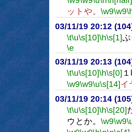
\w9
\w9
\u
\n
\n[half
ットや。
\w9
\w9
\
03/11/19 20:12 (1
\t
\u
\s[10]
\h
\s[1]
ぷ
\e
03/11/19 20:13 (1
\t
\u
\s[10]
\h
\s[0]
１
\w9
\w9
\u
\s[14]
イ
03/11/19 20:14 (1
\t
\u
\s[10]
\h
\s[20]
ウとか。
\w9
\w9
\