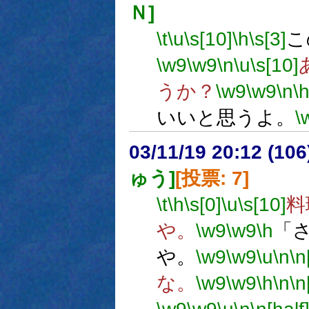
Ｎ]
\t
\u
\s[10]
\h
\s[3]
こ
\w9
\w9
\n
\u
\s[10]
うか？
\w9
\w9
\n
\
いいと思うよ。
\
03/11/19 20:12 (1
ゅう]
[投票: 7]
\t
\h
\s[0]
\u
\s[10]
料
や。
\w9
\w9
\h
「
や。
\w9
\w9
\u
\n
\n
な。
\w9
\w9
\h
\n
\n