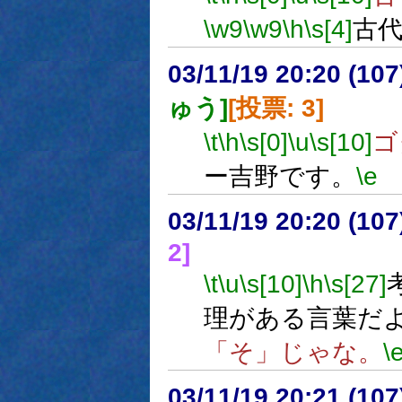
\w9
\w9
\h
\s[4]
古
03/11/19 20:20 (1
ゅう]
[投票: 3]
\t
\h
\s[0]
\u
\s[10]
ゴ
ー吉野です。
\e
03/11/19 20:20 (1
2]
\t
\u
\s[10]
\h
\s[27]
理がある言葉だ
「そ」じゃな。
\
03/11/19 20:21 (1