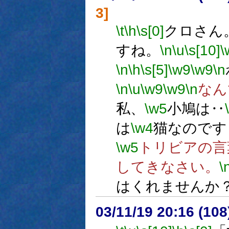
3]
\t
\h
\s[0]
クロさん
すね。
\n
\u
\s[10]
\
\n
\h
\s[5]
\w9
\w9
\n
\n
\u
\w9
\w9
\n
なん
私、
\w5
小鳩は‥
は
\w4
猫なのです
\w5
トリビアの言
してきなさい。
\
はくれませんか
03/11/19 20:16 (1