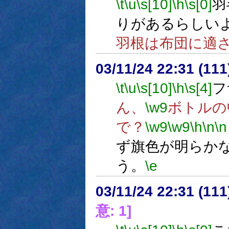
\t
\u
\s[10]
\h
\s[0]
羽
りがあるらしい
羽根は布団に適
03/11/24 22:31 (1
\t
\u
\s[10]
\h
\s[4]
フ
ん、
\w9
ボトルの
で？
\w9
\w9
\h
\n
\n
ず旗色が明らか
う。
\e
03/11/24 22:31 (1
意: 1]