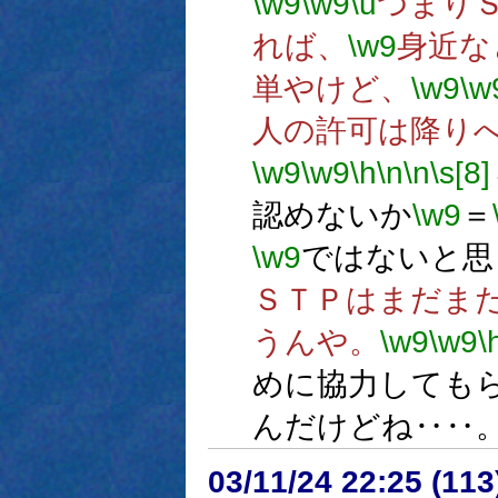
\w9
\w9
\u
つまり
れば、
\w9
身近な
単やけど、
\w9
\w
人の許可は降り
\w9
\w9
\h
\n
\n
\s[8]
認めないか
\w9
＝
\w9
ではないと思
ＳＴＰはまだま
うんや。
\w9
\w9
\
めに協力しても
んだけどね‥‥
03/11/24 22:25 (1