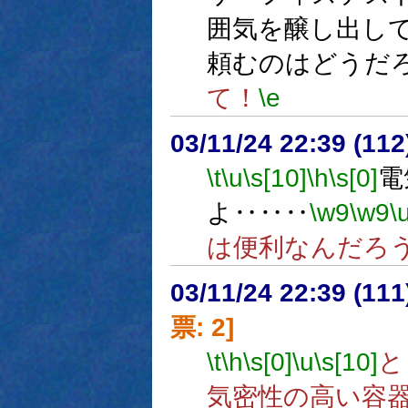
囲気を醸し出し
頼むのはどうだ
て！
\e
03/11/24 22:39 (1
\t
\u
\s[10]
\h
\s[0]
電
よ‥‥‥
\w9
\w9
\
は便利なんだろ
03/11/24 22:39 (1
票: 2]
\t
\h
\s[0]
\u
\s[10]
と
気密性の高い容