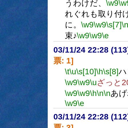
うわけだ、
\w9
\w
れぐれも取り付
に。
\w9
\w9
\s[7]
\
束♪
\w9
\w9
\e
03/11/24 22:28 (1
票: 1]
\t
\u
\s[10]
\h
\s[8]
ハ
\w9
\w9
\u
ざっと2
\w9
\w9
\h
\n
\n
あげ
\w9
\e
03/11/24 22:28 (1
票: 3]