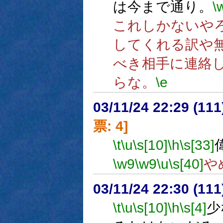
は今まで通り。
\
これしかないや
してくれる訳や
べき相手に連絡
らな。
\e
03/11/24 22:29 (1
票: 4]
\t
\u
\s[10]
\h
\s[33]
\w9
\w9
\u
\s[40]
や
03/11/24 22:30 (1
\t
\u
\s[10]
\h
\s[4]
少