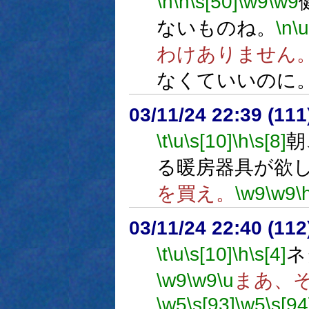
\n
\h
\s[50]
\w9
\w9
ないものね。
\n
\u
わけありません
なくていいのに
03/11/24 22:39 (1
\t
\u
\s[10]
\h
\s[8]
朝
る暖房器具が欲
を買え。
\w9
\w9
\
03/11/24 22:40 (1
\t
\u
\s[10]
\h
\s[4]
ネ
\w9
\w9
\u
まあ、
\w5
\s[93]
\w5
\s[94