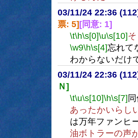
03/11/24 22:36 (1
票: 5]
[同意: 1]
\t
\h
\s[0]
\u
\s[10]
そ
\w9
\h
\s[4]
忘れて
わからないだけ
03/11/24 22:36 (1
Ｎ]
\t
\u
\s[10]
\h
\s[7]
同
あったかいらし
は万年ファンヒ
油ボトラーの声