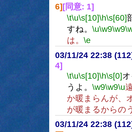
6]
[同意: 1]
\t
\u
\s[10]
\h
\s[60]
すね。
\u
\w9
\w9
\
は。
\e
03/11/24 22:38 (1
4]
\t
\u
\s[10]
\h
\s[0]
オ
うよ。
\w9
\w9
\u
か暖まらんが、
が暖まるからの
03/11/24 22:38 (1