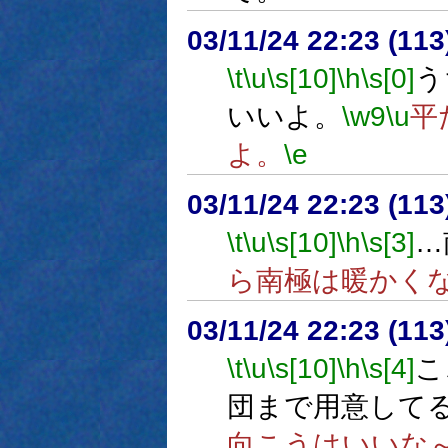
03/11/24 22:23 (1
\t
\u
\s[10]
\h
\s[0]
う
いいよ。
\w9
\u
平
よ。
\e
03/11/24 22:23 (1
\t
\u
\s[10]
\h
\s[3]
…
ら南極は暖かく
03/11/24 22:23 (1
\t
\u
\s[10]
\h
\s[4]
こ
団まで用意して
向こうはいいな