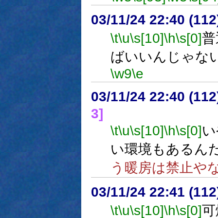
03/11/24 22:40 (1
\t
\u
\s[10]
\h
\s[0]
普
ばいいんじゃな
\w9
\e
03/11/24 22:40 (1
3]
\t
\u
\s[10]
\h
\s[0]
い
い環境もあるん
う暖房は禁止や
03/11/24 22:41 (1
\t
\u
\s[10]
\h
\s[0]
可