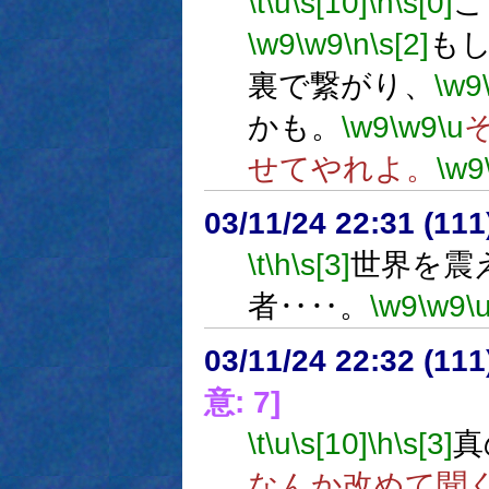
\t
\u
\s[10]
\h
\s[0]
こ
\w9
\w9
\n
\s[2]
も
裏で繋がり、
\w9
かも。
\w9
\w9
\u
せてやれよ。
\w9
03/11/24 22:31 (1
\t
\h
\s[3]
世界を震
者‥‥。
\w9
\w9
\
03/11/24 22:32 (1
意: 7]
\t
\u
\s[10]
\h
\s[3]
真
なんか改めて聞