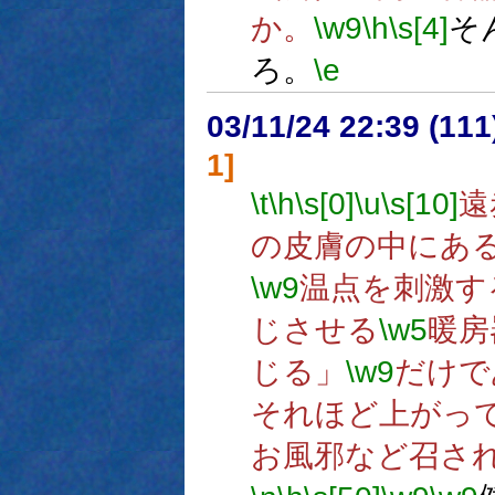
か。
\w9
\h
\s[4]
そ
ろ。
\e
03/11/24 22:39 (1
1]
\t
\h
\s[0]
\u
\s[10]
遠
の皮膚の中にあ
\w9
温点を刺激す
じさせる
\w5
暖房
じる」
\w9
だけで
それほど上がっ
お風邪など召さ