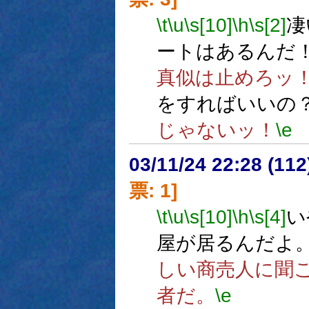
\t
\u
\s[10]
\h
\s[2]
凄
ートはあるんだ
真似は止めろッ
をすればいいの
じゃないッ！
\e
03/11/24 22:28 (1
票: 1]
\t
\u
\s[10]
\h
\s[4]
い
屋が居るんだよ
しい商売人に聞
者だ。
\e