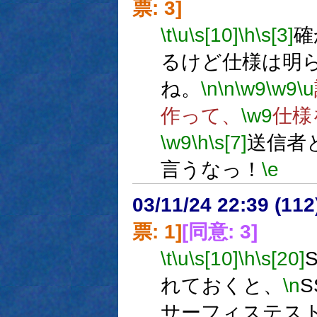
票: 3]
\t
\u
\s[10]
\h
\s[3]
確
るけど仕様は明
ね。
\n
\n
\w9
\w9
\u
作って、
\w9
仕様
\w9
\h
\s[7]
送信者
言うなっ！
\e
03/11/24 22:39 (1
票: 1]
[同意: 3]
\t
\u
\s[10]
\h
\s[20]
れておくと、
\n
サーフィステス