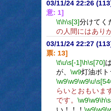
03/11/24 22:26 (1
意: 1]
\t
\h
\s[3]
分けてく
の人間にはあり
03/11/24 22:27 (1
票: 13]
\t
\u
\s[-1]
\h
\s[70]
が、
\w9
灯油ボト
\w9
\w9
\w9
\u
\s[54
らいとおもいま
です。
\w9
\w9
\h
\s
い！！！
\w9
\w9
\