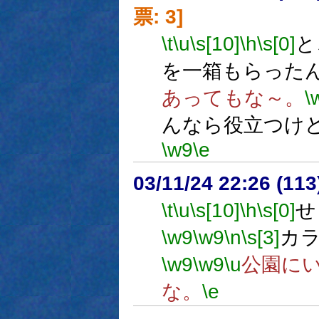
票: 3]
\t
\u
\s[10]
\h
\s[0]
と
を一箱もらった
あってもな～。
\
んなら役立つけ
\w9
\e
03/11/24 22:26 (1
\t
\u
\s[10]
\h
\s[0]
せ
\w9
\w9
\n
\s[3]
カ
\w9
\w9
\u
公園に
な。
\e