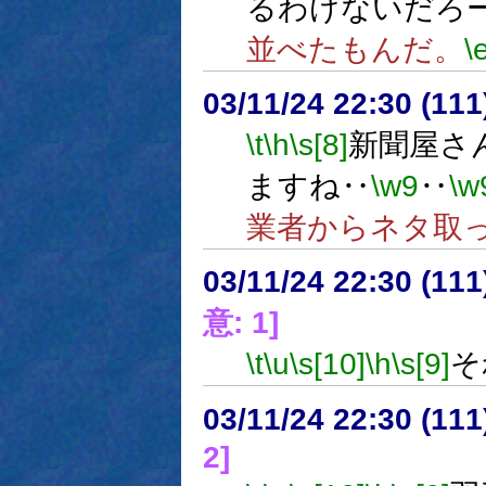
るわけないだろ
並べたもんだ。
\
03/11/24 22:30 (1
\t
\h
\s[8]
新聞屋さ
ますね‥
\w9
‥
\w
業者からネタ取
03/11/24 22:30 (1
意: 1]
\t
\u
\s[10]
\h
\s[9]
そ
03/11/24 22:30 (1
2]