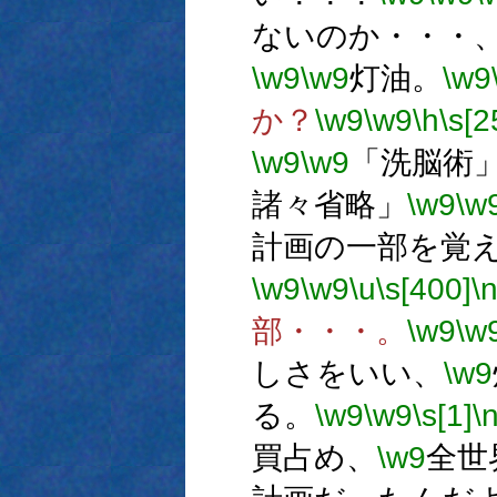
ないのか・・・
\w9
\w9
灯油。
\w9
か？
\w9
\w9
\h
\s[2
\w9
\w9
「洗脳術
諸々省略」
\w9
\w
計画の一部を覚
\w9
\w9
\u
\s[400]
\
部・・・。
\w9
\w
しさをいい、
\w9
る。
\w9
\w9
\s[1]
\
買占め、
\w9
全世