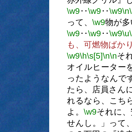
\w9
‥
\w9
‥
\w9
\n
って、
\w9
物が多
\w9
‥
\w9
‥
\w9
\u
も、可燃物ばか
\w9
\h
\s[5]
\n
\n
そ
オイルヒーター
ったようなんで
たら、店員さん
れるなら、こち
よ。
\w9
それに、
せんし。」って