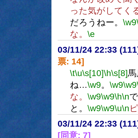
った気がしてく
だろうねー。
\w9
な。
\e
03/11/24 22:33 (1
票: 14]
\t
\u
\s[10]
\h
\s[8]
馬
ね…
\w9
。
\w9
\w9
な。
\w9
\w9
\h
\n
と。
\w9
\w9
\u
\n
03/11/24 22:33 (1
[同意: 7]