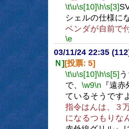
\t
\u
\s[10]
\h
\s[3]
SV
シェルの仕様に
ベンダが自前で
\e
03/11/24 22:35 (1
Ｎ]
[投票: 5]
\t
\u
\s[10]
\h
\s[5]
う
で、
\w9
\n
『遠赤
ているそうです
指令はんは、３
になるつもりな
赤外線グリル』