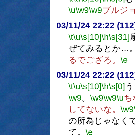
\u
\w9
\w9
ブルジ
03/11/24 22:22 (1
\t
\u
\s[10]
\h
\s[31]
ぜてみるとか…
るでござろ。
\e
03/11/24 22:22 (1
\t
\u
\s[10]
\h
\s[0]
う
\w9
。
\w9
\w9
\u
ち
してないな。
\w9
の所為じゃなく
て。
\e