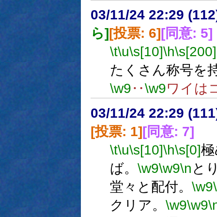
03/11/24 22:29 (1
ら]
[投票: 6]
[同意: 5]
\t
\u
\s[10]
\h
\s[200]
たくさん称号を
\w9
‥
\w9
ワイは
03/11/24 22:29 (1
[投票: 1]
[同意: 7]
\t
\u
\s[10]
\h
\s[0]
極
ば。
\w9
\w9
\n
と
堂々と配付。
\w9
クリア。
\w9
\w9
\