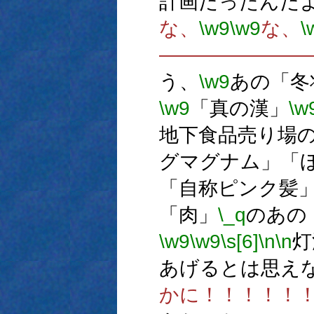
計画だったんだ
な、
\w9
\w9
な、
\
―――――――
う、
\w9
あの「冬
\w9
「真の漢」
\w
地下食品売り場
グマグナム」「
「自称ピンク髪
「肉」
\_q
のあの
\w9
\w9
\s[6]
\n
\n
灯
あげるとは思え
かに！！！！！