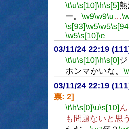
\t
\u
\s[10]
\h
\s[5]
熱
ー。
\w9
\w9
\u
…
\
\s[93]
\w5
\w5
\s[94
\w5
\s[10]
\e
03/11/24 22:19 (1
\t
\u
\s[10]
\h
\s[0]
ジ
ホンマかいな。
\
03/11/24 22:19 (1
票: 2]
\t
\h
\s[0]
\u
\s[10]
ん
も問題ないと思