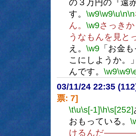
の３万円の『遠
す。
\w9
\w9
\u
\n
\n
ん。
\w9
さっきか
うなもんを見と
え。
\w9
「お金も
こにしようか。
んです。
\w9
\w9
\
03/11/24 22:35 (1
票: 7]
\t
\u
\s[-1]
\h
\s[252]
おもっている。
\
けるんだ―――