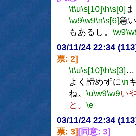
\t
\u
\s[10]
\h
\s[0]
ま
\w9
\w9
\n
\s[6]
急
もあるし。
\w9
\w
03/11/24 22:34 (1
票: 2]
\t
\u
\s[10]
\h
\s[3]
…
よく諦めずに
\n
ね。
\u
\w9
\w9
い
と。
\e
03/11/24 22:34 (1
票: 3]
[同意: 3]