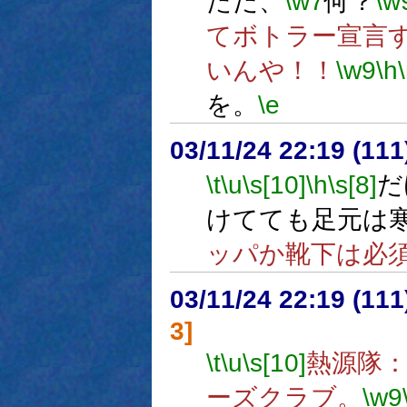
ただ、
\w7
何？
\w
てボトラー宣言
いんや！！
\w9
\h
を。
\e
03/11/24 22:19 (1
\t
\u
\s[10]
\h
\s[8]
だ
けてても足元は
ッパか靴下は必
03/11/24 22:19 (1
3]
\t
\u
\s[10]
熱源隊
ーズクラブ。
\w9