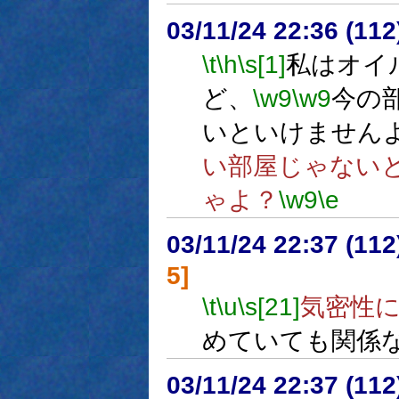
03/11/24 22:36 (1
\t
\h
\s[1]
私はオイ
ど、
\w9
\w9
今の
いといけません
い部屋じゃない
ゃよ？
\w9
\e
03/11/24 22:37 (1
5]
\t
\u
\s[21]
気密性
めていても関係
03/11/24 22:37 (1