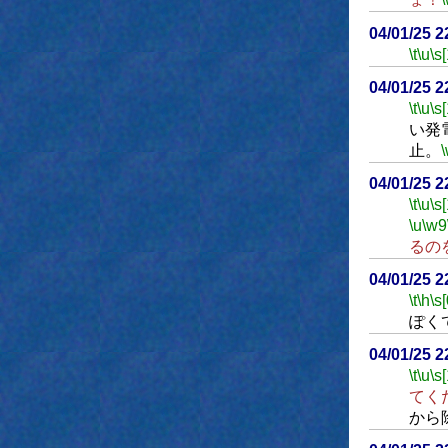
04/01/25 
\t
\u
\s
04/01/25 
\t
\u
\s
い発
止。
04/01/25 
\t
\u
\s
\u
\w9
るの
04/01/25 
\t
\h
\s[
ぽく
04/01/25 
\t
\u
\s
てく
から