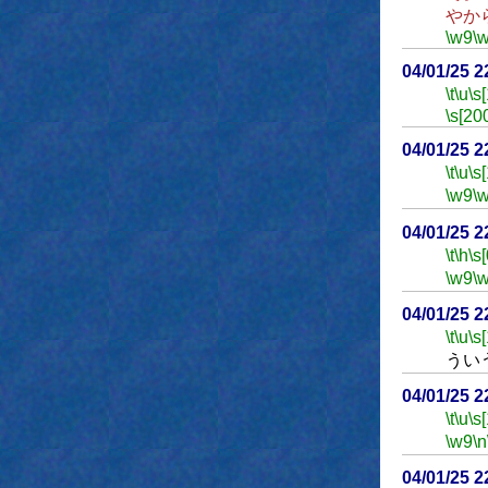
やか
\w9
\
04/01/25 
\t
\u
\s
\s[20
04/01/25 
\t
\u
\s
\w9
\
04/01/25 
\t
\h
\s[
\w9
\
04/01/25 
\t
\u
\s
うい
04/01/25 
\t
\u
\s
\w9
\n
04/01/25 