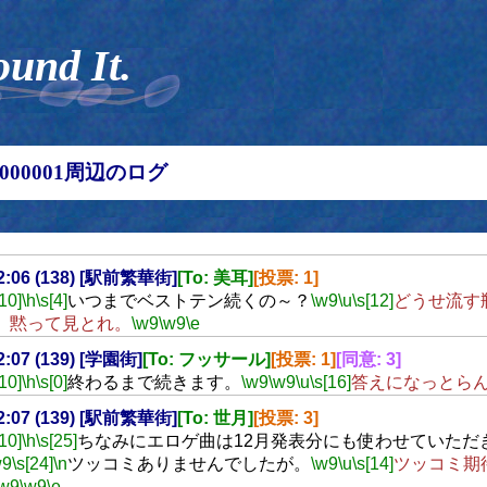
ound It.
00000001周辺のログ
22:06 (138) [駅前繁華街]
[To: 美耳]
[投票: 1]
[10]
\h
\s[4]
いつまでベストテン続くの～？
\w9
\u
\s[12]
どうせ流す
、黙って見とれ。
\w9
\w9
\e
22:07 (139) [学園街]
[To: フッサール]
[投票: 1]
[同意: 3]
[10]
\h
\s[0]
終わるまで続きます。
\w9
\w9
\u
\s[16]
答えになっとら
22:07 (139) [駅前繁華街]
[To: 世月]
[投票: 3]
[10]
\h
\s[25]
ちなみにエロゲ曲は12月発表分にも使わせていただ
w9
\s[24]
\n
ツッコミありませんでしたが。
\w9
\u
\s[14]
ツッコミ期
\w9
\w9
\e