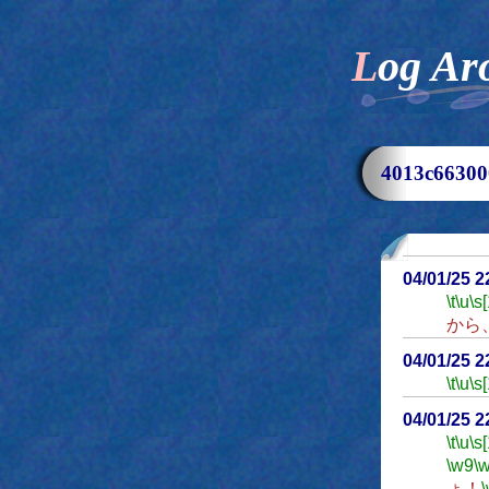
Log Ar
4013c663
04/01/25 
\t
\u
\s
から
04/01/25 
\t
\u
\s
04/01/25 
\t
\u
\s
\w9
\
ょ！