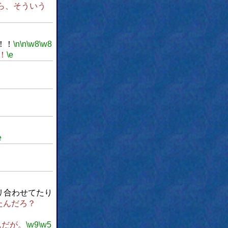
ら、そういう
！！
\n
\n
\w8
\w8
！
\e
e
リ合わせてたり
たんだろ？
んだが。
\w9
\w5