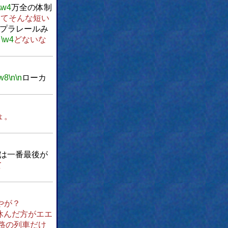
\w4
万全の体制
してそんな短い
プラレールみ
、
\w4
どないな
w8
\n
\n
ローカ
ょ。
は一番最後が
て
やが？
休んだ方がエエ
路の列車だけ