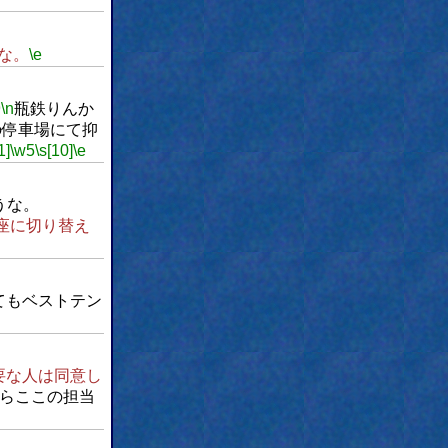
な。
\e
9
\n
瓶鉄りんか
の停車場にて抑
1]
\w5
\s[10]
\e
うな。
座に切り替え
てもベストテン
要な人は同意し
らここの担当