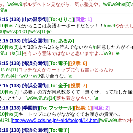
ら。
\w9
\w9
ボルザベトン見ながら、気ぃ整えや。
\w9
\w9
\h
\s[0]
\
w9
\e
22:15 (138) [山の温泉街]
[To: せりこ]
[同意: 1]
[10]
\h
\s[7]
だからここは英語キーボードだとッ！！
\u
\w9
やかま
00]
\w5
\s[2001]
\w5
\s[10]
\e
22:15 (138) [海浜公園街]
[To: あるみ]
[10]
\h
\s[3]
まだ10位から1位を読んでないから
\n
同意した方がイ
w9
\u
（
\s[11]
そういう意味ではないと思いますよ…
\w9
）
\e
22:15 (138) [海浜公園街]
[To: 毒子]
[投票: 6]
0]
\u
\s[11]
コッチなんかキートップに何も書いとらんわ――――
w9
\h
\s[4]
‥
\w9
‥
\w9
張り合うな。
\e
22:15 (138) [海浜公園街]
[To: 奎子]
[投票: 7]
[10]
\h
\s[7]
「必要」の方が同意数多くて「無くせ」って瓶しか届
うことだッ！
\w9
\w9
\u
\s[14]
落ち着きなさい。
\e
22:16 (138) [学園街]
[To: フッサール]
[投票: 1]
[同意: 2]
[10]
\h
\s[0]
キートップにひらがながなくてお嘆きの貴兄へ。
\URL[
http://www5.cds.ne.jp/~aid/foolcgi/14.html
]
\w9
\w9
\u
世の中
22:16 (138) [海浜公園街]
[To: 毒子]