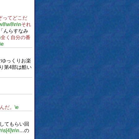
ぞってどこだ
w8
\w8
\n
\n
それ
「んらすなみ
n
全く自分の番
\e
ごゆっくりお楽
り第4部は酷い
んだ。
\e
してもらい回
\h
\s[4]
\n
\n
…の
。