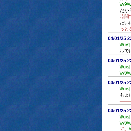
\w9
\
だか
時間
たい
っと
04/01/25 
\t
\u
\s
ルで
04/01/25 
\t
\u
\s
\w9
\
04/01/25 
\t
\u
\s
もょ
――
04/01/25 
\t
\u
\s
\w9
\
で。