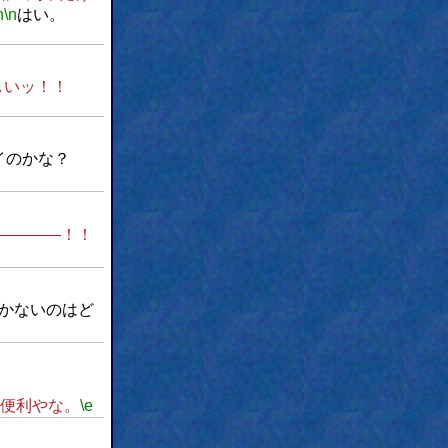
n
\n
はい。
しいッ！！
イのかな？
――――！！
かないのはど
便利やな。
\e