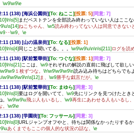
。
\w9
\w9
\e
22:11 (138) [海浜公園街]
[To: ねここ]
[投票: 5]
[同意: 7]
[10]
\h
\s[5]
まだベストテンを全部読み終わっていない人はここな
w9
\u
\s[14]
ねこちゃん、
\w5
読み終わってない人は同意できない
\w9
‥
\w9
。
\e
22:11 (138) [山の温泉街]
[To: なる]
[投票: 1]
[10]
\h
\s[4]
同じこと聞いてる。。。
\w9
\w9
\u
\n
\n
\s[211]
ログを読
22:11 (138) [駅前繁華街]
[To: つぐな]
[投票: 1]
[同意: 7]
[10]
\h
\s[21]
ここは、
\w9
それぞれの解説の直前に飛ばして欲しい
\w9
\w9
１枚ずつな。
\h
\w9
\w9
\w9
\n
読み込み待ちはどちらでも
u
\w9
\w9
\w9
\n
\s[12]
ま、
\w9
勝手な戯言だが。
\e
22:11 (138) [駅前繁華街]
[To: まゆら]
[同意: 3]
[10]
\h
\s[0]
要はログを開いてて、
\w9
先にリンクを見つけたとき
ね。
\w9
\w9
\u
飛ぶ人もいるし、
\w9
再生にあわせる人もいるし
な。
\w9
\e
22:13 (138) [学園街]
[To: フッサール]
[同意: 3]
[10]
\h
\s[0]
URLジャンプオフやと、待ちは関係なかったりする
w9
\u
あくまでもここの個人的な状況の話な。
\e