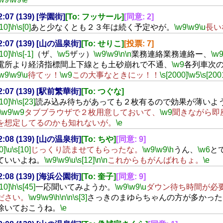
22:07 (139) [学園街]
[To: フッサール]
[同意: 2]
[10]
\h
\s[0]
あと少なくとも２３年は続く予定やが。
\w9
\w9
\u
長い
22:07 (139) [山の温泉街]
[To: せりこ]
[投票: 7]
[10]
\h
\s[-1]
（ザ、
\w5
ザッ）
\w9
\w9
\n
\n
業務連絡業務連絡ー、
\w
電所より経済指標間上下線とも土砂崩れで不通、
\w9
各列車次
\w9
\w9
\u
待てッ！
\w9
この大事なときにッ！！
\s[2000]
\w5
\s[200
22:07 (139) [駅前繁華街]
[To: つぐな]
[10]
\h
\s[23]
読み込み待ちがあっても２枚有るので効果が薄いよ
\w9
\w9
タブブラウザで２枚用意しておいて、
\w9
聞きながら即
を想定してるのかも知れないが。
\e
22:08 (139) [山の温泉街]
[To: ちや]
[同意: 9]
0]
\u
\s[10]
じっくり読ませてもらったな。
\w9
\w9
\h
うん、
\w6
と
ていいよね。
\w9
\w9
\u
\s[12]
\n
\n
これからもがんばれもょ。
\e
22:08 (139) [海浜公園街]
[To: 奎子]
[同意: 9]
[10]
\h
\s[45]
一応聞いてみようか。
\w9
\w9
\u
ダウン待ち時間が必
ださい。
\w9
\w9
\h
\n
\n
\s[3]
さっきのまゆらちゃんの方が多かった
除いておこうね。
\e