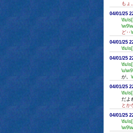
もょ
04/01/25 
\t
\u
\s
\w9
\
ど‥
04/01/25 
\t
\u
\s
04/01/25 
\t
\u
\s
\u
\w9
が。
\
04/01/25 
\t
\u
\s
だよ
とか
04/01/25 
\t
\u
\s
\w9
\