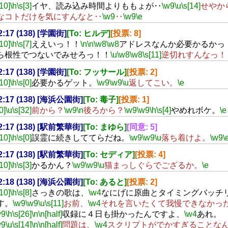
[10]
\h
\s[3]
イヤ、読み込み時間よりももょが‥
\w9
\u
\s[14]
せやか
なコトだけを気にすんなと‥
\w9
‥
\w9
\e
22:17 (138) [学園街]
[To: ヒルデ]
[投票: 8]
[10]
\h
\s[7]
ええいっ！！
\n
\n
\w8
\w8
アドレスなんか必要かるかっ
ら根性でつないでみせろっ！！
\u
\w8
\w8
\s[11]
逆切れすんなっ！
22:17 (138) [学園街]
[To: フッサール]
[投票: 2]
[10]
\h
\s[0]
必要かるゲット。
\w9
\w9
\u
返してこい。
\e
22:17 (138) [海浜公園街]
[To: 毒子]
[投票: 1]
0]
\u
\s[32]
前から？
\w9
\n
後ろから？
\w9
\w9
\h
\s[4]
やめれボケ。
\e
22:17 (138) [駅前繁華街]
[To: まゆら]
[同意: 5]
[10]
\h
\s[0]
誤霊に続きしててらだね。
\w9
\w9
\u
落ち着けよ。
\w9
\
22:17 (138) [駅前繁華街]
[To: セディア]
[投票: 4]
[10]
\h
\s[3]
かるかん？
\w9
\w9
\u
猫まっしぐらでござるか。
\e
22:18 (138) [海浜公園街]
[To: あると]
[投票: 2]
[10]
\h
\s[8]
さっきの歌は、
\w4
なにげに原曲とタイミングバッチ
す。
\w9
\w9
\u
\s[11]
お前、
\w4
それを言いたくて我慢できなかっ
w9
\h
\s[26]
\n
\n[half]
収録に４日も掛かったんですよ、
\w4
あれ。
w9
\u
\s[14]
\n
\n[half]
問題は、
\w4
スクリプトがでかすぎることな