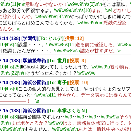
w9
\u
\s[11]
\n
\n
意味ないやないか！
\w9
\w9
\h
\s[0]
\n
\n
そこは瓶鉄、
らあと数分で回復するよ。
\w9
\w9
\u
\n
\n
\s[10]
ほぉ、
\w4
どない
で線路引くんや。
\w9
\w9
\h
\s[8]
\n
\n
やっぱりでかにしきに頼んで
にぱちぱちとはめこんでもらうから。
\w9
\w9
\u
\n
\n
瓶鉄の線路
るんや。
\e
22:14 (138) [学園街]
[To: ヒルデ]
[投票: 12]
[10]
\h
\s[4]
誤霊・・・。
\u
\w8
\w8
\s[11]
送る前に確認しろ。
\h
\w8
\
は確認したんだが・・・。
\u
\w8
\w8
\n
\n
詰めが甘すぎだ。
\e
22:14 (138) [駅前繁華街]
[To: 世月]
[投票: 3]
[10]
\h
\s[25]
IfGhostも忘れてしまったようで。
\w9
\w9
\u
被り物も
w9
\h
\s[22]
\n
\n
そうだったんですか！？
\w9
\w9
\e
22:14 (138) [海浜公園街]
[To: 毒子]
[投票: 10]
[10]
\h
\s[0]
ここの個人的な意見としては、やっぱりもょのセリフ
になってないと‥
\w9
\u
\s[11]
せやから、データ表示には要らん
――――――！！
\e
22:15 (138) [海浜公園街]
[To: 車掌さくらＮ]
[10]
\h
\s[3]
臨海公園駅ですよね‥
\w9
‥
\w9
‥
\w9
‥
\w9
\w9
\u
そう
w9
\n
\n
まだボケとるか？
\w9
\w9
はよ、乗務員休憩室に行って、
\w9
\w9
\h
\n
\n
すみません。
\w9
\w9
\u
\n
\n
あとは、瓶鉄中央への復