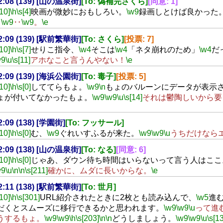
22:08 (139) [山の温泉街]
[To: 偽補完さくら]
[同意: 1]
[10]
\h
\s[4]
映画が微妙におもしろい。
\w9
録画しとけば良かった
‥
\w9
‥
\w9
。
\e
22:09 (139) [駅前繁華街]
[To: さくら]
[投票: 7]
[10]
\h
\s[7]
せりこ指令、
\w4
そこは
\w4
「ネタ崩れのため」
\w4
だ
w9
\u
\s[11]
アホなこと言うんやない！
\e
22:09 (139) [海浜公園街]
[To: 毒子]
[投票: 5]
[10]
\h
\s[0]
しててらもょ。
\w9
\n
もょのバルーンにデータが表示
ょが付いてなかったもょ。
\w9
\w9
\u
\s[14]
それは鬱陶しいから要
22:09 (138) [学園街]
[To: フッサール]
[10]
\h
\s[0]
む、
\w9
ぐれいすふるが来た。
\w9
\w9
\u
うちだけなら
22:09 (138) [山の温泉街]
[To: なる]
[同意: 6]
[10]
\h
\s[0]
じゃあ、ダウン待ち時間はいらないって言う人はここ
w9
\u
\n
\n
\s[211]
確かに、ムダに長いからな。
\e
22:11 (138) [駅前繁華街]
[To: 世月]
[10]
\h
\s[301]
URL紹介されたときに2枚とも読み込んで、
\w5
進
だくとスムーズに移行できるかと思われます。
\w9
\w9
\u
って進
うするもょ。
\w9
\w9
\h
\s[203]
\n
\n
どうしましょう。
\w9
\w9
\u
\s[13