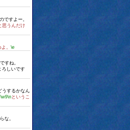
のですよー。
と思うんだけ
めよ。
\e
ですね。
よろしいです
どうするかなん
、
\w9
\n
というこ
からな。