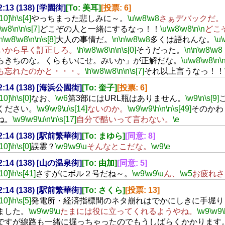
22:13 (138) [学園街]
[To: 美耳]
[投票: 6]
[10]
\h
\s[4]
やっちまった悲しみに～。
\u
\w8
\w8
さぁデバックだ。
\w8
\n
\n
\s[7]
どこぞの人と一緒にするなっ！！
\u
\w8
\w8
\n
\n
どこ
h
\w8
\w8
\n
\n
\s[8]
大人の事情だ。
\n
\n
\w8
\w8
多くは語れんな。
\u
\
いから早く訂正しろ。
\h
\w8
\w8
\n
\n
\s[0]
そうだった。
\n
\n
\w8
\w8
らきちのな。くらもいにせ。みいか」が正解だな。
\u
\w8
\w8
\n
\
も忘れたのかと・・・。
\h
\w8
\w8
\n
\n
\s[7]
それ以上言うなっ！！
22:14 (138) [海浜公園街]
[To: 奎子]
[投票: 6]
[10]
\h
\s[0]
なお、
\w6
第3部にはURL瓶はありません。
\w9
\n
\s[9]
ください。
\w9
\w9
\u
\s[14]
ないのか。
\w9
\w9
\h
\n
\n
\s[49]
そのかわ
ね。
\w9
\w9
\u
\n
\n
\s[17]
自分で酷いって言わない。
\e
22:14 (138) [駅前繁華街]
[To: まゆら]
[同意: 8]
[10]
\h
\s[0]
誤霊？
\w9
\w9
\u
そんなとこだな。
\w9
\e
22:14 (138) [山の温泉街]
[To: 由加]
[同意: 5]
[10]
\h
\s[41]
さすがにボル２号だね～。
\w9
\w9
\u
ん、
\w5
お疲れさ
22:14 (138) [駅前繁華街]
[To: さくら]
[投票: 13]
[10]
\h
\s[5]
発電所・経済指標間のネタ崩れはでかにしきに手堀り
ました。
\w9
\w9
\u
たまには役に立ってくれるようやね。
\w9
\w9
ですが線路も一緒に掘っちゃったのでもうしばらくかかります