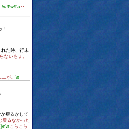
。
\w9
\w9
\u
‥
っ！
された時、行末
らないもょ。
エエが。
\e
。
むか戻るかして
む戻るなかった
]
\n
\n
こらこら