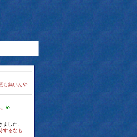
瓶も無いんや
ん。
\e
きました。
待するなも