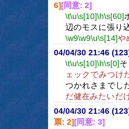
6]
[同意: 2]
\t
\u
\s[10]
\h
\s[60]
辺のモスに張り
\w9
\w9
\u
\s[14]
や
04/04/30 21:46 (
\t
\u
\s[10]
\h
\s[0]
そ
ェックでみつけ
つかれさまでし
だ健在みたいだ
04/04/30 21:46 (
票: 2]
[同意: 3]