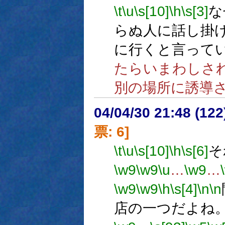
\t
\u
\s[10]
\h
\s[3]
な
らぬ人に話し掛
に行くと言って
たらいまわしさ
別の場所に誘導
04/04/30 21:48 (
票: 6]
\t
\u
\s[10]
\h
\s[6]
そ
\w9
\w9
\u
…
\w9
…
\w9
\w9
\h
\s[4]
\n
\n
店の一つだよね