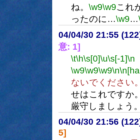
ね。
\w9
\w9
これ
ったのに…
\w9
…
04/04/30 21:55 (12
意: 1]
\t
\h
\s[0]
\u
\s[-1]
\n
\w9
\w9
\w9
\n
\n[hal
ないでください
せはこれですか
厳守しましょう
04/04/30 21:56 (
5]