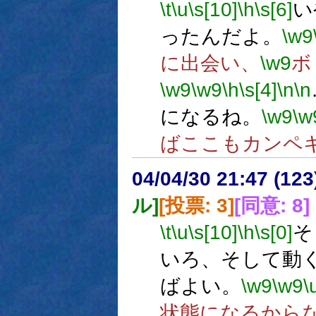
\t
\u
\s[10]
\h
\s[6]
い
ったんだよ。
\w9
に出会い、
\w9
ボ
\w9
\w9
\h
\s[4]
\n
\n
になるね。
\w9
\w
ばここもカンペ
04/04/30 21:47 (
ル]
[投票: 3]
[同意: 8]
\t
\u
\s[10]
\h
\s[0]
そ
いろ、そして動
ばよい。
\w9
\w9
\
状態になるから