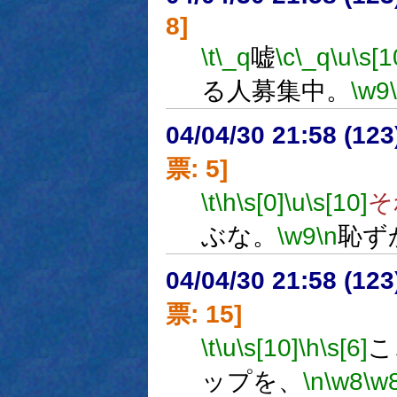
8]
\t
\_q
嘘
\c
\_q
\u
\s[1
る人募集中。
\w9
04/04/30 21:58 (
票: 5]
\t
\h
\s[0]
\u
\s[10]
そ
ぶな。
\w9
\n
恥ず
04/04/30 21:58 (
票: 15]
\t
\u
\s[10]
\h
\s[6]
こ
ップを、
\n
\w8
\w