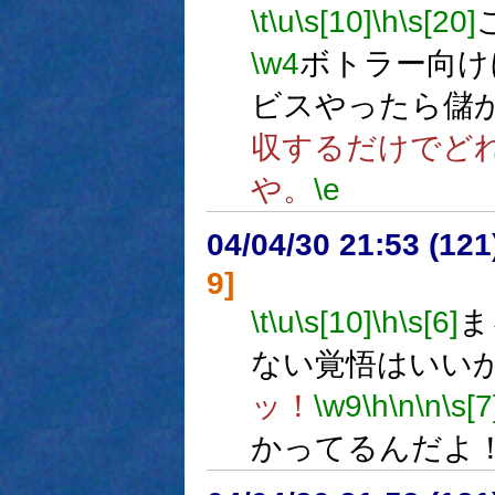
\t
\u
\s[10]
\h
\s[20]
\w4
ボトラー向け
ビスやったら儲
収するだけでど
や。
\e
04/04/30 21:53 (12
9]
\t
\u
\s[10]
\h
\s[6]
ま
ない覚悟はいい
ッ！
\w9
\h
\n
\n
\s[7
かってるんだよ