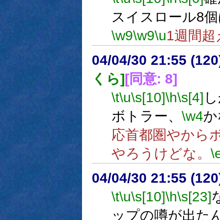
スイスロール8
\w9
\w9
\u
1週間超
04/04/30 21:55 (
くら]
[同意: 8]
\t
\u
\s[10]
\h
\s[4]
し
ボトラー、
\w4
か
応首都圏やから
やろうけどな。
\
04/04/30 21:55 (
\t
\u
\s[10]
\h
\s[23]
ップの噂が出た