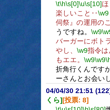
\t
\h
\s[0]
\u
\s[10]
ほ
楽しいこと‥
\w9
伺祭』の運用の
うですね。
\w9
\w
バーガーにボト
やし、
\w9
指令は
もエエ。
\w9
\w9
\
折角行くんです
ーさんとお会い
04/04/30 21:51 (
くら]
[投票: 8]
\t
\u
\s[10]
\h
\s[80]