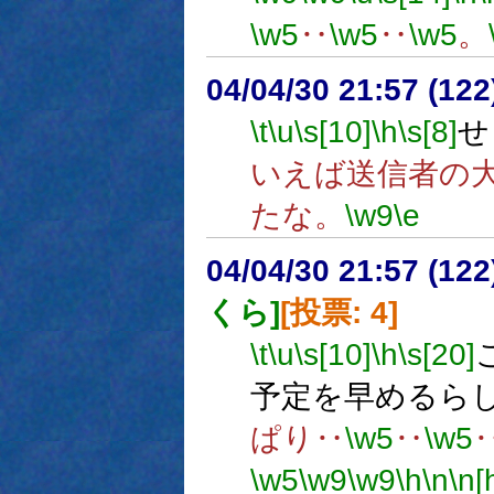
\w5
‥
\w5
‥
\w5
。
04/04/30 21:57 (
\t
\u
\s[10]
\h
\s[8]
せ
いえば送信者の
たな。
\w9
\e
04/04/30 21:57 (
くら]
[投票: 4]
\t
\u
\s[10]
\h
\s[20]
予定を早めるら
ぱり‥
\w5
‥
\w5
\w5
\w9
\w9
\h
\n
\n[