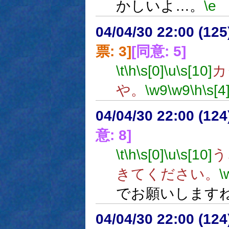
かしいよ…。
\e
04/04/30 22:00 (
票: 3]
[同意: 5]
\t
\h
\s[0]
\u
\s[10]
カ
や。
\w9
\w9
\h
\s[4
04/04/30 22:00 (12
意: 8]
\t
\h
\s[0]
\u
\s[10]
う
きてください。
\
でお願いします
04/04/30 22:00 (12