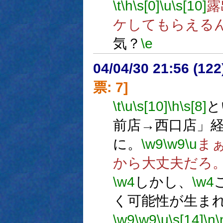
\t
\h
\s[0]
\u
\s[10]
露
ケしてもらえる
気？
\e
04/04/30 21:56 (
票: 7]
\t
\u
\s[10]
\h
\s[8]
と
前店→西口店」
に。
\w9
\w9
\u
ま
から大丈夫だろ
\w4
しかし、
\w4
く可能性が生ま
\w9
\w9
\u
\s[14]
\n
\