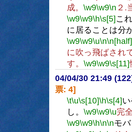
成。
\w9
\w9
\n
２
\w9
\w9
\h
\s[5]
こ
に居ることは分
\w9
\w9
\u
\n
\n[half
に吹っ飛ばされ
す。
\w9
\w9
\s[11]
04/04/30 21:49 (
票: 4]
\t
\u
\s[10]
\h
\s[4]
い
し。
\w9
\w9
\u
完
\w9
\w9
\h
\n
\n
モバ