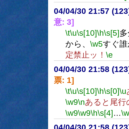
04/04/30 21:57 (
意: 3]
\t
\u
\s[10]
\h
\s[5]
多
から、
\w5
すぐ誰
定禁止ッ！
\e
04/04/30 21:58 (
票: 1]
\t
\u
\s[10]
\h
\s[0]
\u
\w9
\n
あると尾行
\w9
\w9
\h
\s[4]
…
\
04/04/30 21:58 (