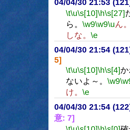
04/04/30 21:53 (
\t
\u
\s[10]
\h
\s[27]
ら。
\w9
\w9
\u
ん
しな。
\e
04/04/30 21:54 (
5]
\t
\u
\s[10]
\h
\s[4]
か
ないよ～。
\w9
\w
け。
\e
04/04/30 21:54 (
意: 7]
\t
\u
\s[10]
\h
\s[0]
確