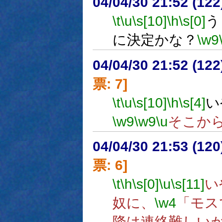
04/04/30 21:52 (
\t
\u
\s[10]
\h
\s[0]
う
に決定かな？
\w9
04/04/30 21:52 (
票: 7]
\t
\u
\s[10]
\h
\s[4]
い
\w9
\w9
\u
そこか
04/04/30 21:53 (
票: 6]
\t
\h
\s[0]
\u
\s[11]
い
奴に、
\w4
「モス
降は連絡難しい