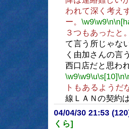
われて深く考え
ー。
\w9
\w9
\n
\n[h
３つもあったと
て言う所じゃな
く由加さんの言
西口店だと思わ
\w9
\w9
\u
\s[10]
\n
\
トもあるようだ
線ＬＡＮの契約
04/04/30 21:53 (
くら]