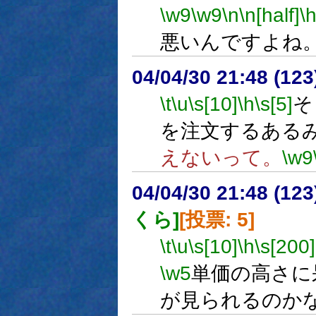
\w9
\w9
\n
\n[half]
\
悪いんですよね
04/04/30 21:48 (
\t
\u
\s[10]
\h
\s[5]
そ
を注文するある
えないって。
\w9
04/04/30 21:48 (
くら]
[投票: 5]
\t
\u
\s[10]
\h
\s[200]
\w5
単価の高さに
が見られるのか