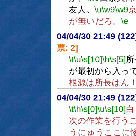
友人。
\u
\w9
\w9
が無いだろ。
\e
04/04/30 21:49 (
票: 2]
\t
\u
\s[10]
\h
\s[5]
所
が最初から入っ
根源は所長はん
04/04/30 21:49 (12
\t
\h
\s[0]
\u
\s[10]
白
次の作業を行う
うにゅうここに