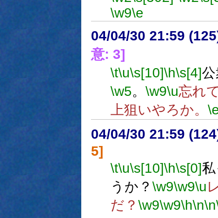
\w9
\e
04/04/30 21:59 (
意: 3]
\t
\u
\s[10]
\h
\s[4]
公
\w5
。
\w9
\u
忘れ
上狙いやろか。
\
04/04/30 21:59 (
5]
\t
\u
\s[10]
\h
\s[0]
私
うか？
\w9
\w9
\u
だ？
\w9
\w9
\h
\n
\n