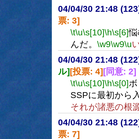
04/04/30 21:48 (
票: 3]
\t
\u
\s[10]
\h
\s[6]
悩
んだ。
\w9
\w9
\u
04/04/30 21:48 (
ル]
[投票: 4]
[同意: 2]
\t
\u
\s[10]
\h
\s[0]
ボ
SSPに最初から
それが諸悪の根
04/04/30 21:48 (
票: 7]