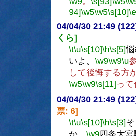
\w9
。
\s[93]
\w5
\w
94]
\w5
\w5
\s[10]
\
04/04/30 21:49 (
くら]
\t
\u
\s[10]
\h
\s[5]
悩
いよ。
\w9
\w9
\u
して後悔する方
\w5
\w9
\s[11]
って
04/04/30 21:49 (
票: 6]
\t
\u
\s[10]
\h
\s[3]
そ
か、
\w9
四条大宮