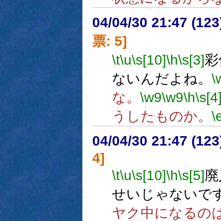
04/04/30 21:47 (
票: 5]
\t
\u
\s[10]
\h
\s[3]
彩
ないんだよね。
\
な。
\w9
\w9
\h
\s[4
うしたものか。
\
04/04/30 21:47 (
4]
\t
\u
\s[10]
\h
\s[5]
廃
せいじゃないで
ヤク中になるの