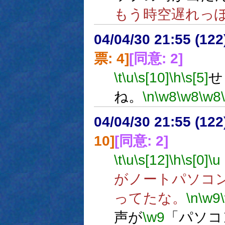
もう時空遅れっ
04/04/30 21:55 (
票: 4]
[同意: 2]
\t
\u
\s[10]
\h
\s[5]
せ
ね。
\n
\w8
\w8
\w8
04/04/30 21:55 (
10]
[同意: 2]
\t
\u
\s[12]
\h
\s[0]
\u
がノートパソコ
ってたな。
\n
\w9
声が
\w9
「パソコ