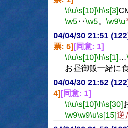
\t
\u
\s[10]
\h
\s[3]
C
\w5
‥
\w5
。
\w9
\u
04/04/30 21:51 (
票: 5]
[同意: 1]
\t
\u
\s[10]
\h
\s[1]
…
お昼御飯一緒に
04/04/30 21:52 (
4]
[同意: 1]
\t
\u
\s[10]
\h
\s[30]
\w9
\w9
\u
\s[15]
逆