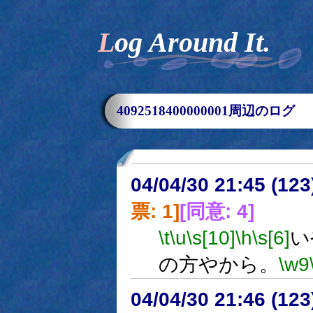
Log Around It.
4092518400000001周辺のログ
04/04/30 21:45 (12
票: 1]
[同意: 4]
\t
\u
\s[10]
\h
\s[6]
い
の方やから。
\w9
04/04/30 21:46 (