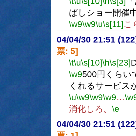
\t
\u
\s[10]
\h
\s[3]
「
ばしショー開催
\w9
\w9
\u
\s[11]
こ
04/04/30 21:51 (
票: 5]
\t
\u
\s[10]
\h
\s[23]
\w9
500円くら
くれるサービス
\u
\w9
\w9
\w9
…
\w
消化しろ。
\e
04/04/30 21:51 (
票: 1]