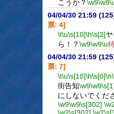
こうか？
\w9
\w9
\
04/04/30 21:59 (
票: 4]
\t
\u
\s[10]
\h
\s[2]
ヤ
ら！？
\w9
\w9
\u
04/04/30 21:59 (
票: 7]
\t
\u
\s[10]
\h
\s[0]
\n
街告知
\w9
\w9
\s[1
にしないでくだ
\w9
\w9
\s[302]
\w
\w2
\s[302]
\w2
\s[