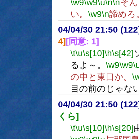
\w9
\w9
\u
\n
\n
そん
い。
\w9
\n
諦めろ
04/04/30 21:50 (
4]
[同意: 1]
\t
\u
\s[10]
\h
\s[42]
るよ～。
\w9
\w9
\
の中と東口か。
\
目の前のじゃな
04/04/30 21:50 (
くら]
\t
\u
\s[10]
\h
\s[20]