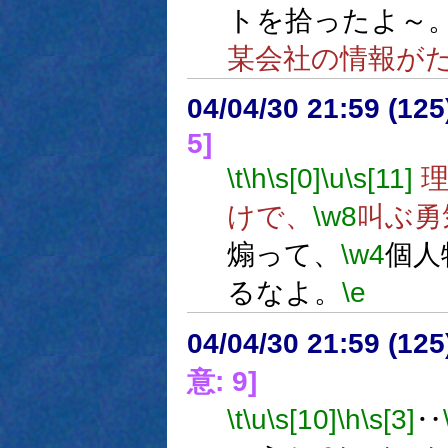
トを拾ったよ～
某会社の情報が
04/04/30 21:59 (
5]
\t
\h
\s[0]
\u
\s[11]
理
けで、
\w8
叫ぶ勇
煽って、
\w4
個人
るなよ。
\e
04/04/30 21:59 (
意: 9]
\t
\u
\s[10]
\h
\s[3]
‥