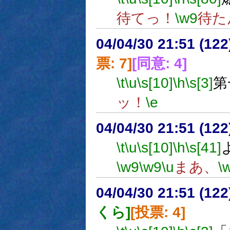
待てっ！
\w9
待た
04/04/30 21:51 (
票: 7]
[同意: 4]
\t
\u
\s[10]
\h
\s[3]
第
ッ！
\e
04/04/30 21:51 (
\t
\u
\s[10]
\h
\s[41]
\w9
\w9
\u
まあ、
\
04/04/30 21:51 (
くら]
[投票: 4]