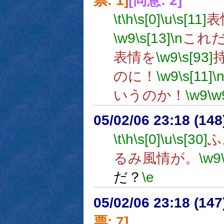
票: 1]
[同意: 2]
\t
\h
\s[0]
\u
\s[11]
表
\w9
\s[13]
\n
これ
表情を
\w9
\s[93]
のに！
\w9
\s[11]
\
いうのか！
\w9
\w
05/02/06 23:18 (14
\t
\h
\s[0]
\u
\s[30]
ふ
るみ風情が。
\w9
だ？
\e
05/02/06 23:18 (
票: 7]