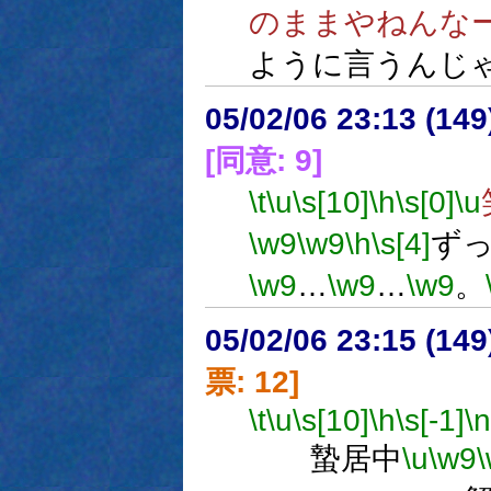
のままやねんな
ように言うんじ
05/02/06 23:13 (
[同意: 9]
\t
\u
\s[10]
\h
\s[0]
\u
\w9
\w9
\h
\s[4]
ず
\w9
…
\w9
…
\w9
。
05/02/06 23:15 (
票: 12]
\t
\u
\s[10]
\h
\s[-1]
\n
蟄居中
\u
\w9