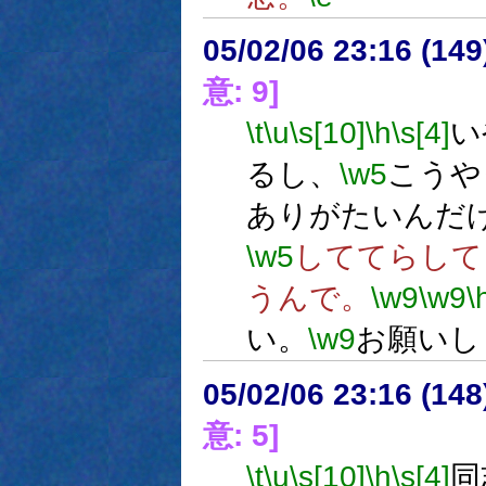
05/02/06 23:16 (
意: 9]
\t
\u
\s[10]
\h
\s[4]
い
るし、
\w5
こうや
ありがたいんだ
\w5
しててらして
うんで。
\w9
\w9
\
い。
\w9
お願いし
05/02/06 23:16 (
意: 5]
\t
\u
\s[10]
\h
\s[4]
同