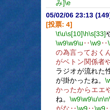
み]
\e
05/02/06 23:13 (
[投票: 4]
\t
\u
\s[10]
\h
\s[33]
\w9
\w9
\u
‥
\w9
‥
の為言っておく
がベトン関係者
ラジオが流れた
が掛かったね。
\
かったからエエ
ね。
\w9
\w9
\u
\n
\n
がな‥
\w9
‥
\w9