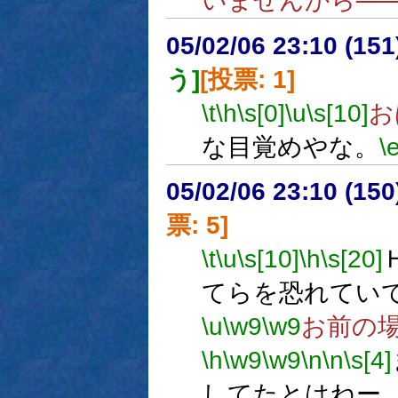
いませんから───
05/02/06 23:10 (15
う]
[投票: 1]
\t
\h
\s[0]
\u
\s[10]
お
な目覚めやな。
\
05/02/06 23:10 (
票: 5]
\t
\u
\s[10]
\h
\s[20]
てらを恐れてい
\u
\w9
\w9
お前の
\h
\w9
\w9
\n
\n
\s[4]
してたとはねー