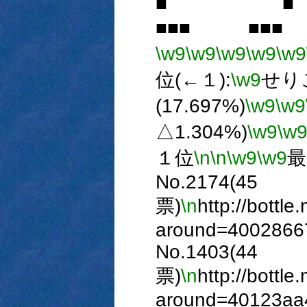
■ ■ 
■■■ ■■■
\w9
\w9
\w9
\w9
\w9
位(←１):
\w9
せりこ
(17.697%)
\w9
\w9
△1.304%)
\w9
\w
１位
\n
\n
\w9
\w9
最
No.2174(45
票)
\n
http://bottle
around=4002866
No.1403(44
票)
\n
http://bottle
around=40123aa