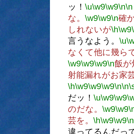
ッ！
\u
\w9
\w9
\n
\n
な。
\w9
\w9
\n
確
しれないが
\h
\w9
言うなよう。
\u
\
なくて他に幾ら
\w9
\w9
\w9
\n
飯が
射能漏れがお家
\h
\w9
\w9
\w9
\n
\n
\
だッ！
\u
\w9
\w9
\
のだな。
\w9
\w9
\
芸を。
\h
\w9
\w9
\n
違ってるんだっ