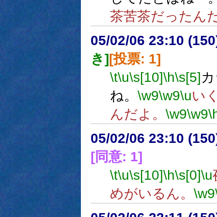
茶苦茶だったん
05/02/06 23:10 (
き]
[投票: 1]
\t
\u
\s[10]
\h
\s[5]
カ
ね。
\w9
\w9
\u
い
んだよ。
\w9
\w9
\
05/02/06 23:10 (
[同意: 1]
\t
\u
\s[10]
\h
\s[0]
\u
めがいるん。
\w9