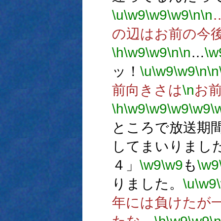
\u
\w9
\w9
\w9
\n
\n
の辺はお前の今
\h
\w9
\w9
\n
\n
…
\w
ッ！
\u
\w9
\w9
\n
\n
前向きさは
\n
お
\h
\w9
\w9
\w9
\w9
\
ところで放送期
してまいりまし
４」
\w9
\w9
も
\w9
りました。
\u
\w9
年には負けたが