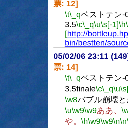
票: 12]
\t
\_q
ベストテン-0
3.5
\c
\_q
\u
\s[-1]
\h
[
http://bottleup.hp
bin/bestten/sourc
05/02/06 23:11 (
票: 14]
\t
\_q
ベストテン-0
3.5finale
\c
\_q
\u
\s
\w8
バブル崩壊と
\u
\w9
\w9
ああ、
\
や。
\h
\w9
\w9
\n
\n