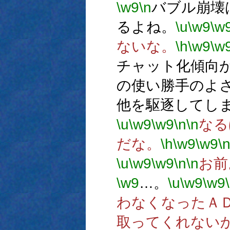
\w9
\n
バブル崩壊
るよね。
\u
\w9
\w
ないな。
\h
\w9
\w
チャット化傾向
の使い勝手のよ
他を駆逐してし
\u
\w9
\w9
\n
\n
なる
だな。
\h
\w9
\w9
\
\u
\w9
\w9
\n
\n
お前
\w9
…。
\u
\w9
\w9
わなくなったＡ
取ってくれない