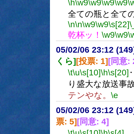
\h
\w9
\w9
\w9
\w9
\
全ての瓶と全て
\n
\n
\w9
\w9
\s[22]
\
乾杯ッ！
\w9
\w9
\
05/02/06 23:12 (
くら]
[投票: 1]
[同意: 
\t
\u
\s[10]
\h
\s[20]
り盛大な放送事
テンやな。
\e
05/02/06 23:12 (
票: 5]
[同意: 4]
\t
\u
\s[10]
\h
\s[4]
…