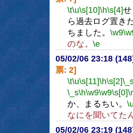
\t
\u
\s[10]
\h
\s[4]
せ
ら過去ログ置き
ちました。
\w9
\w
のな。
\e
05/02/06 23:18 (
票: 2]
\t
\u
\s[11]
\h
\s[2]
\_
\_s
\h
\w9
\w9
\s[0]
\
か、まるちい。
\
なにを聞いてた
05/02/06 23:19 (