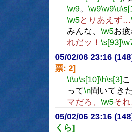
\w9
。
\w9
\w9
\u
\s[
\w5
とりあえず…
みんな、
\w5
お疲
れだッ！
\s[93]
\w
05/02/06 23:16 (
票: 2]
\t
\u
\s[10]
\h
\s[3]
こ
って
\n
聞いてき
マだろ、
\w5
それ
05/02/06 23:16 (
くら]