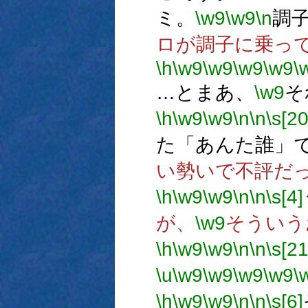
ミ。
\w9
\w9
\n
調
ロが調子に乗っ
\h
\w9
\w9
\w9
\w9
\
…とまあ、
\w9
そ
\h
\w9
\w9
\n
\n
\s[20
た「あんた誰」
い勢いで不評だ
\h
\w9
\w9
\n
\n
\s[4]
が、
\w9
そういう
\h
\w9
\w9
\n
\n
\s[21
\u
\w9
\w9
\w9
\w9
\
\h
\w9
\w9
\n
\n
\s[6]