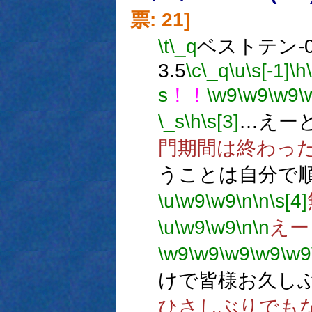
票: 21]
\t
\_q
ベストテン-0
3.5
\c
\_q
\u
\s[-1]
\h
s
！！
\w9
\w9
\w9
\
\_s
\h
\s[3]
…えー
門期間は終わっ
うことは自分で
\u
\w9
\w9
\n
\n
\s[4]
\u
\w9
\w9
\n
\n
えー
\w9
\w9
\w9
\w9
\w9
けで皆様お久し
ひさしぶりでも