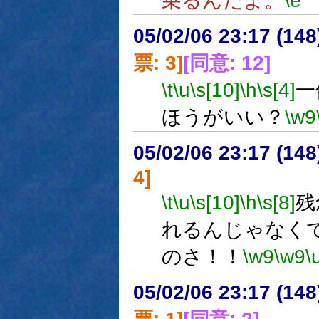
乗るんだよ。
\e
05/02/06 23:17 (
票: 3]
[同意: 12]
\t
\u
\s[10]
\h
\s[4]
一
ほうがいい？
\w9
05/02/06 23:17 (
4]
\t
\u
\s[10]
\h
\s[8]
残
れるんじゃなく
のさ！！
\w9
\w9
\
05/02/06 23:17 (