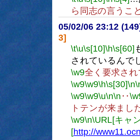
ら同志の言うこ
05/02/06 23:12 (
3]
\t
\u
\s[10]
\h
\s[60]
されているんで
\w9
全く要求され
\w9
\w9
\h
\s[30]
\n
\
\w9
\w9
\u
\n
\n
‥
\w
トテンが来まし
\w9
\n
\URL[キャ
[
http://www11.ocn.