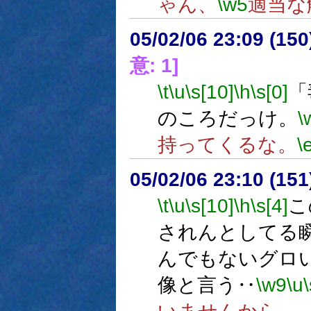
ゃん、
\w5
適当な
05/02/06 23:09 (
意: 1]
\t
\u
\s[10]
\h
\s[0]
「
のころだっけ。
\
持ってくるな。
\
05/02/06 23:10 (15
\t
\u
\s[10]
\h
\s[4]
こ
されんとしてる
んでもないグロ
像と言う‥
\w9
\u
\