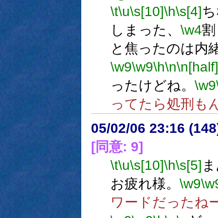
\t
\u
\s[10]
\h
\s[4]
ち
しまった、
\w4
割
と焦ったのは内
\w9
\w9
\h
\n
\n[half
ったけどね。
\w9
ってたら処刑も
05/02/06 23:16 (
[同意: 9]
\t
\u
\s[10]
\h
\s[5]
ま
お疲れ様。
\w9
\w
ワードだったね