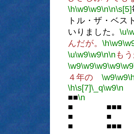
\h
\w9
\w9
\n
\n
\s[5]
トル・ザ・ベス
いりました。
\u
\
んだが。
\h
\w9
\w
\u
\w9
\w9
\n
\n
もう
\w9
\w9
\w9
\w9
\w9
４年の
\w9
\w9
\
\h
\s[7]
\_q
\w9
\n
■■
\n
■ ■■■ 
■ ■ ■
■ ■■■ 