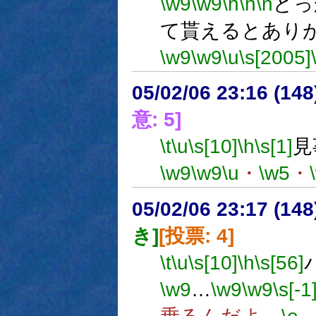
\w9
\w9
\h
\n
\n
どっ
て貰えるとあり
\w9
\w9
\u
\s[2005]
05/02/06 23:16 (
意: 5]
\t
\u
\s[10]
\h
\s[1]
見
\w9
\w9
\u
・
\w5
・
05/02/06 23:17 (
き]
[投票: 4]
\t
\u
\s[10]
\h
\s[56]
\w9
…
\w9
\w9
\s[-1