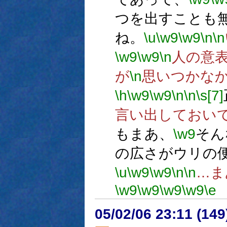
つを出すことも
ね。
\u
\w9
\w9
\n
\n
\w9
\w9
\n
人の意
が
\n
思いつかな
\h
\w9
\w9
\n
\n
\s[7]
言い出しておい
もまあ、
\w9
そん
の広さがウリの
\u
\w9
\w9
\n
\n
…ま
\w9
\w9
\w9
\w9
\e
05/02/06 23:11 (