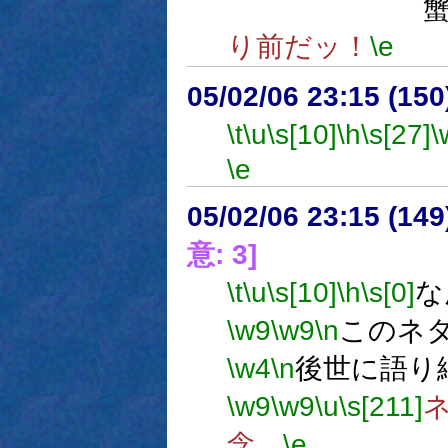
蟹は居
り前だッ！
\e
05/02/06 23:15 (15
\t
\u
\s[10]
\h
\s[27]
\
\e
05/02/06 23:15 (
意: 3]
\t
\u
\s[10]
\h
\s[0]
な
\w9
\w9
\n
このネ
\w4
\n
後世に語り
\w9
\w9
\u
\s[211]
念。
\e