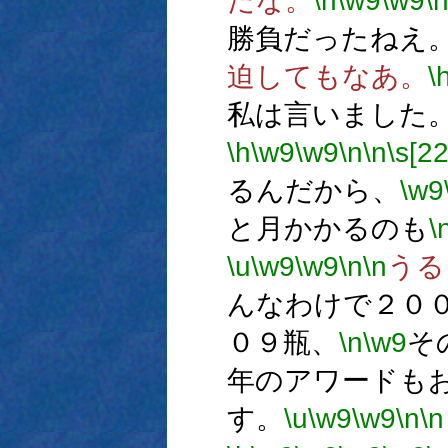
たな。
\h
\w9
\w9
\
勝負だったねえ
迫してもなあ。
\
私は言いました
\h
\w9
\w9
\n
\n
\s[22
るんだから、
\w9
と月かかるのも
\
\u
\w9
\w9
\n
\n
うる
んなわけで２０
０９瓶、
\n
\w9
そ
年のアワードも
す。
\u
\w9
\w9
\n
\n