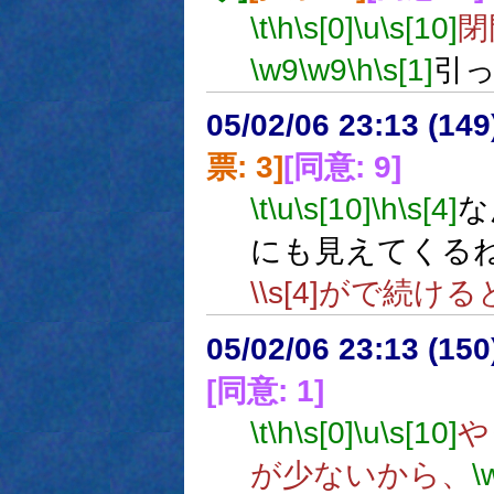
\t
\h
\s[0]
\u
\s[10]
閉
\w9
\w9
\h
\s[1]
引
05/02/06 23:13 (
票: 3]
[同意: 9]
\t
\u
\s[10]
\h
\s[4]
な
にも見えてくる
\\s[4]がで続
05/02/06 23:13 (15
[同意: 1]
\t
\h
\s[0]
\u
\s[10]
や
が少ないから、
\