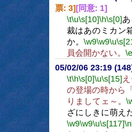
票: 3]
[同意: 1]
\t
\u
\s[10]
\h
\s[0]
あ
裁はあのミカン
か。
\w9
\w9
\u
\s[2
員会開かない。
\
05/02/06 23:19 (14
\t
\h
\s[0]
\u
\s[15]
え
の登場の時から
りましてェ～。
\
ざにしきに萌え
\w9
\w9
\u
\s[117]
\n