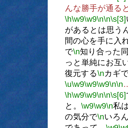
んな勝手が通る
\h
\w9
\w9
\n
\n
\s[3]
があるとは思う
間の心を手に入
で
\n
知り合った
っと単純にお互
復元する
\n
カギ
\u
\w9
\w9
\w9
\n
\n
\h
\w9
\w9
\n
\n
\s[6]
と。
\w9
\w9
\n
私
の気分で
\n
いろ
であって、
\w9
\w