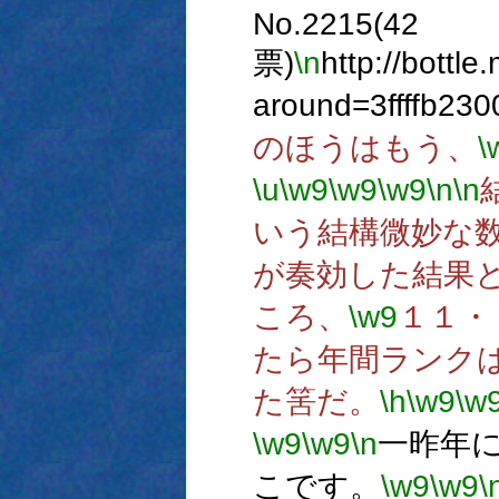
No.2215(42
票)
\n
http://bottle
around=3ffffb23
のほうはもう、
\
\u
\w9
\w9
\w9
\n
\n
いう結構微妙な
が奏効した結果
ころ、
\w9
１１・
たら年間ランク
た筈だ。
\h
\w9
\w
\w9
\w9
\n
一昨年
こです。
\w9
\w9
\