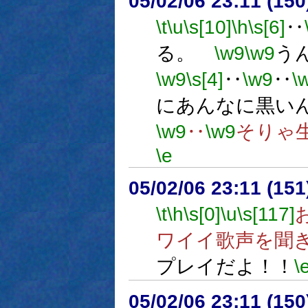
05/02/06 23:11 (
\t
\u
\s[10]
\h
\s[6]
‥
る。
\w9
\w9
う
\w9
\s[4]
‥
\w9
‥
\
にあんなに黒い
\w9
‥
\w9
そりゃ
\e
05/02/06 23:11 (15
\t
\h
\s[0]
\u
\s[117]
ワイイ歌声を聞
プレイだよ！！
\
05/02/06 23:11 (