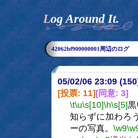
Log Around It.
42062bf900000001周辺のログ
05/02/06 23:09 (
[投票: 11]
[同意: 3]
\t
\u
\s[10]
\h
\s[5]
黒
知らずに加わろ
ーの写真。
\w9
\w