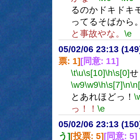
るのかドキドキ
ってるそばから
と事故やな。
\e
05/02/06 23:13 (
票: 1]
[同意: 11]
\t
\u
\s[10]
\h
\s[0]
せ
\w9
\w9
\h
\s[7]
\n
\n
とあれほどっ！
\
っ！！
\e
05/02/06 23:13 (15
う]
[投票: 5]
[同意: 5]