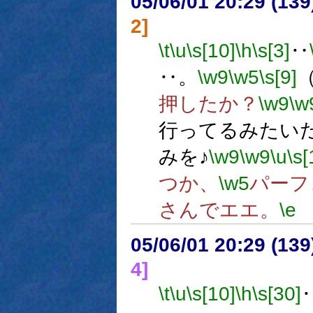
05/06/01 20:29 (
2]
\t
\u
\s[10]
\h
\s[3]
‥
‥。
\w9
\w5
\s[9]
押したか？
\w9
\w
行ってるみたい
みを♪
\w9
\w9
\u
\s[
つか、
\w5
パーフ
さんでエエ。
\e
05/06/01 20:29 (
4]
\t
\u
\s[10]
\h
\s[30]