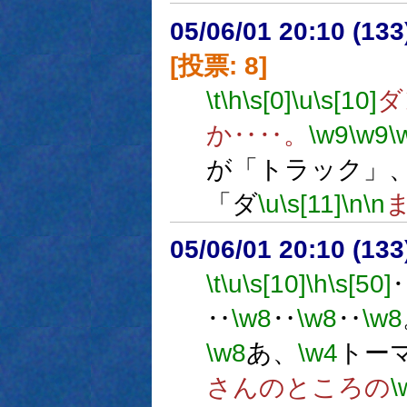
05/06/01 20:10 (
[投票: 8]
\t
\h
\s[0]
\u
\s[10]
ダ
か‥‥。
\w9
\w9
\
が「トラック」
「ダ
\u
\s[11]
\n
\n
05/06/01 20:10 (13
\t
\u
\s[10]
\h
\s[50]
‥
\w8
‥
\w8
‥
\w8
\w8
あ、
\w4
トー
さんのところの
\