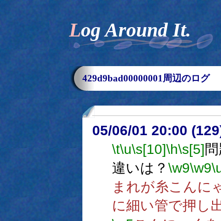
Log Around It.
429d9bad00000001周辺のログ
05/06/01 20:00 (
\t
\u
\s[10]
\h
\s[5]
問
違いは？
\w9
\w9
\
まれが糸こんに
に細い管で押し