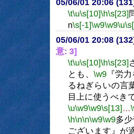
05/06/01 20:06 (
\t
\u
\s[10]
\h
\s[23]
n
\s[-1]
\w9
\w9
\u
\s
05/06/01 20:08 (
意: 3]
\t
\u
\s[10]
\h
\s[23]
とも、
\w9
『労力
るねぎらいの言
目上に使うべき
\u
\w9
\w9
\s[13]
…
\h
\n
\n
\w9
\w9
多少
ございます』が