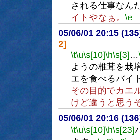
される仕事なん
イトやなぁ。
\e
05/06/01 20:15 (13
2]
\t
\u
\s[10]
\h
\s[3]
…
ようの椎茸を栽
エを食べるバイ
その目的でカエ
けど違うと思う
05/06/01 20:16 (
\t
\u
\s[10]
\h
\s[23]