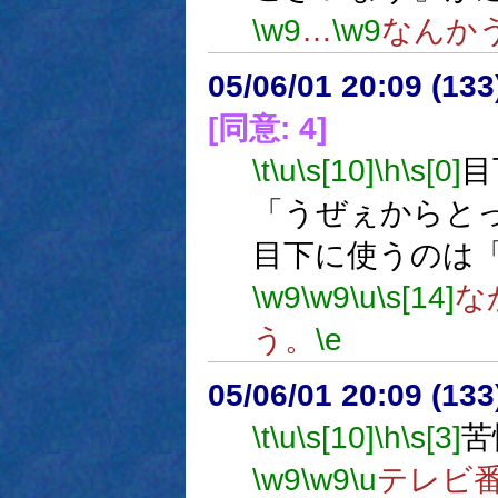
\w9
…
\w9
なんか
05/06/01 20:09 (13
[同意: 4]
\t
\u
\s[10]
\h
\s[0]
目
「うぜぇからと
目下に使うのは
\w9
\w9
\u
\s[14]
な
う。
\e
05/06/01 20:09 (
\t
\u
\s[10]
\h
\s[3]
苦
\w9
\w9
\u
テレビ