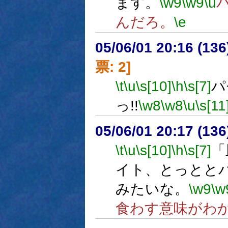
ます。
\w9
\w9
\u
んだろ。
\e
05/06/01 20:16 (
票: 2]
\t
\u
\s[10]
\h
\s[7]
パ
っ!!
\w8
\w8
\u
\s[11
05/06/01 20:17 (13
\t
\u
\s[10]
\h
\s[7]
「
イト、とっとと
みたいな。
\w9
\w
食わす意味がわ