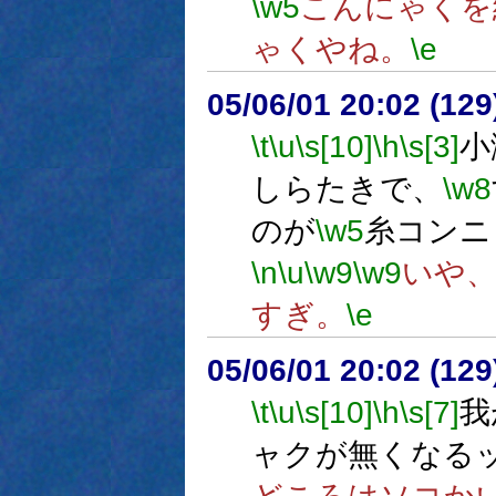
\w5
こんにゃくを
ゃくやね。
\e
05/06/01 20:02 (12
\t
\u
\s[10]
\h
\s[3]
小
しらたきで、
\w8
のが
\w5
糸コンニ
\n
\u
\w9
\w9
いや
すぎ。
\e
05/06/01 20:02 (12
\t
\u
\s[10]
\h
\s[7]
我
ャクが無くなる