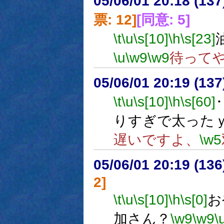
05/06/01 20:18 (
票: 12]
[同意: 5]
\t
\u
\s[10]
\h
\s[23]
\u
\w9
\w9
待って
05/06/01 20:19 (
\t
\u
\s[10]
\h
\s[60]
りすぎで太った
遅いですよ、
\w5
05/06/01 20:19 (
2]
\t
\u
\s[10]
\h
\s[0]
お
加さん？
\w9
\w9
\