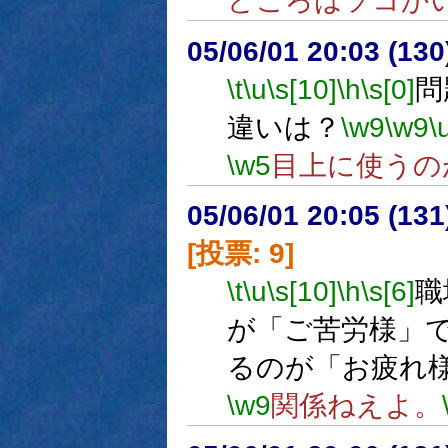
どころはソコか
05/06/01 20:03 (
\t
\u
\s[10]
\h
\s[0]
問
違いは？
\w9
\w9
\
\w5
目上に使うの
05/06/01 20:05 (
[投票: 9]
\t
\u
\s[10]
\h
\s[6]
職
が「ご苦労様」
るのが「お疲れ
\w9
関係ねえよ。