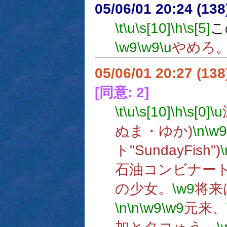
05/06/01 20:24 (
\t
\u
\s[10]
\h
\s[5]
こ
\w9
\w9
\u
やめろ
05/06/01 20:27 (13
[同意: 2]
\t
\u
\s[10]
\h
\s[0]
\u
ぬま・ゆか)
\n
\w9
ト"SundayFish")
\
石油コンビナー
の少女。
\w9
将来
\n
\n
\w9
\w9
元来、