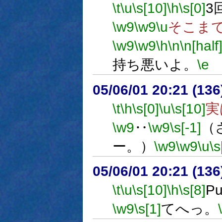
\t
\u
\s[10]
\h
\s[0]
3
\w9
\w9
\u
そこま
\w9
\w9
\h
\n
\n[half
持ち悪いよ。
\e
05/06/01 20:21 (13
\t
\h
\s[0]
\u
\s[10]
実
\w9
‥
\w9
\s[-1]
（
ー。）
\w9
\w9
\u
\s
05/06/01 20:21 (
\t
\u
\s[10]
\h
\s[8]
P
\w9
\s[1]
てへっ。