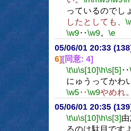
っているのでし
したとしても、
\
\w9
‥
\w9
。
\e
05/06/01 20:33 (
6]
[同意: 4]
\t
\u
\s[10]
\h
\s[5]
‥
にゅうってかわ
\w5
‥
\w9
やめれ
05/06/01 20:35 (
\t
\u
\s[10]
\h
\s[3]
由
るのは駄目です