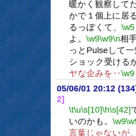
暖かく観察して
かで１個上に居
るっぽくて、
\w5
よ。
\w9
\w9
\n
相
っとPulseして
ショック受ける
ヤな企みを‥
\w9
05/06/01 20:12 (
2]
\t
\u
\s[10]
\h
\s[42]
いのかも。
\w9
\w
言葉じゃないが