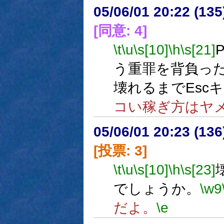
05/06/01 20:22 (13
[同意: 4]
\t
\u
\s[10]
\h
\s[21]
う重罪を背負っ
壊れるまでEsc
コい稼ぎ方はヤ
05/06/01 20:23 (
[投票: 3]
\t
\u
\s[10]
\h
\s[23]
でしょうか。
\w9
だよ。
\e