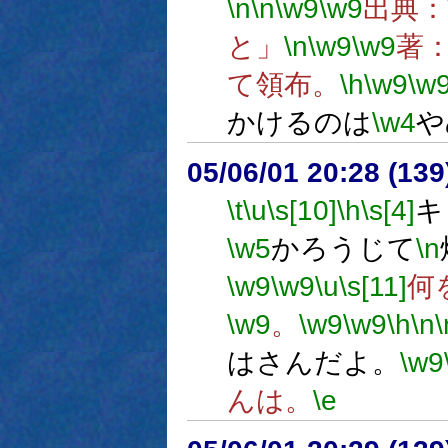
\n
\n
\w9
\w9
出典：
と」
\n
\w9
\w9
著：
て領布。
\h
\w9
\w
かけるのは
\w4
や
05/06/01 20:28 (
\t
\u
\s[10]
\h
\s[4]
キ
\w5
かろうじて
\n
\w9
\w9
\u
\s[11]
何
\w9
。
\w9
\w9
\h
\n
\
はさんだよ。
\w9
んは。
\e