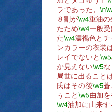
加とタコゅう」
\
ラであった。
\n
\
８割が
\w4
重油の
たため
\w4
一般受
た
\w4
濃褐色とチ
ンカラーの衣装
レイでないと
\w5
か見えない
\w5
な
局世に出ること
氏はその後
\w5
蒼
ぅこと
\w5
由加を
\w4
油加に由来す