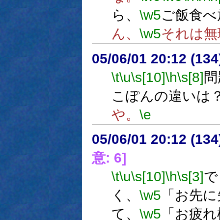
ら、
\w5
ご飯食べ
ん、
\w5
それは無
05/06/01 20:12 (
\t
\u
\s[10]
\h
\s[8]
問
こぽんの違いは
や。
\e
05/06/01 20:12 (
意: 6]
\t
\u
\s[10]
\h
\s[3]
で
く、
\w5
「お先に
て、
\w5
「お疲れ