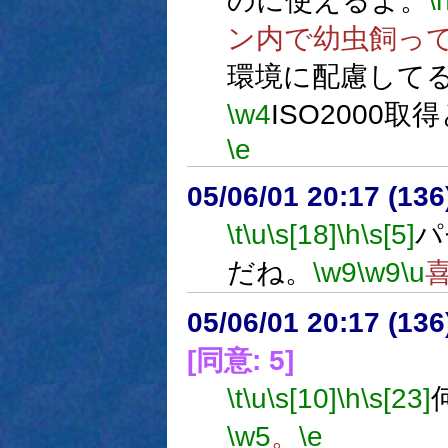
のに使えるよ。
\
ン内で幼虫飼っ
環境に配慮して
\w4
ISO2000取
\e
05/06/01 20:17 (
\t
\u
\s[18]
\h
\s[5]
パ
だね。
\w9
\w9
\u
05/06/01 20:17 (
[同意: 5]
\t
\u
\s[10]
\h
\s[23]
\w5
。
\e