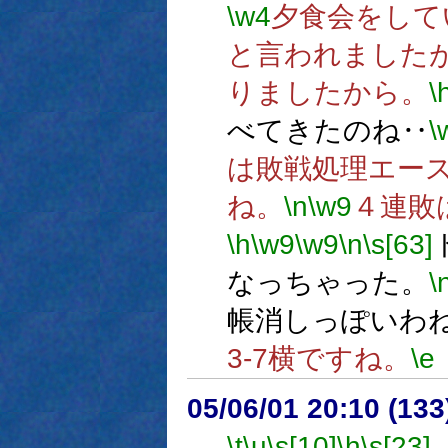
\w4
夕食会をして
と言われました
りましたから。
\
べてきたのね‥
\
は敗戦処理エー
ね。
\n
\w9
４連敗
\h
\w9
\w9
\n
\s[63]
なっちゃった。
\
帳消しっぽいわ
3-7横ですね。
\e
05/06/01 20:10 (
\t
\u
\s[10]
\h
\s[23]