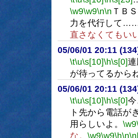
\w9
\w9
\n
\n
ＴＢＳ
力を代行して…
直さなくてもい
05/06/01 20:11 (
\t
\u
\s[10]
\h
\s[0]
連
が待ってるから
05/06/01 20:11 (
\t
\u
\s[10]
\h
\s[0]
今
ト先から電話が
用らしいよ。
\w9
な。
\w9
\w9
\h
\n
\n