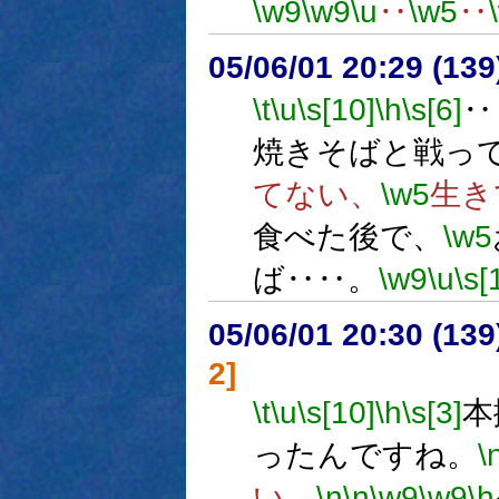
\w9
\w9
\u
‥
\w5
‥
05/06/01 20:29 (
\t
\u
\s[10]
\h
\s[6]
‥
焼きそばと戦っ
てない、
\w5
生き
食べた後で、
\w5
ば‥‥。
\w9
\u
\s[
05/06/01 20:30 (
2]
\t
\u
\s[10]
\h
\s[3]
本
ったんですね。
\
い。
\n
\n
\w9
\w9
\h