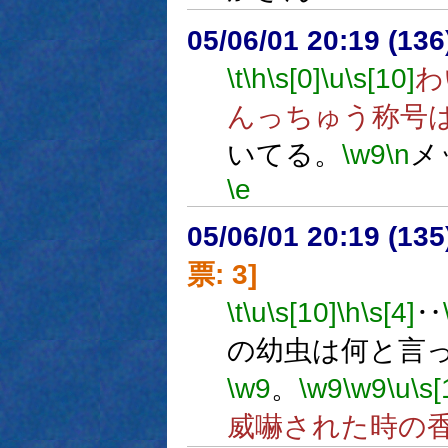
05/06/01 20:19 (13
\t
\h
\s[0]
\u
\s[10]
わ
んっちゅう称号
いてる。
\w9
\n
メ
\e
05/06/01 20:19 (
票: 3]
\t
\u
\s[10]
\h
\s[4]
‥
の幼虫は何と言
\w9
。
\w9
\w9
\u
\s[
威嚇された時の