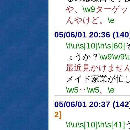
や、
\w9
ターゲッ
んやけど。
\e
05/06/01 20:36 (
\t
\u
\s[10]
\h
\s[60]
ょうか？
\w9
\w9
\
最近見かけませ
メイド家業が忙
\w5
‥
\w5
。
\e
05/06/01 20:37 (
2]
\t
\u
\s[10]
\h
\s[41]