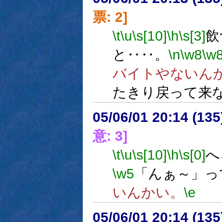
票: 2]
\t
\u
\s[10]
\h
\s[3]
飲
と‥‥。
\n
\w8
\w
バイトやないん
たきり戻って来
05/06/01 20:14 (
意: 3]
\t
\u
\s[10]
\h
\s[0]
へ
\w5
「んぁ～」っ
いんかい。
\e
05/06/01 20:14 (