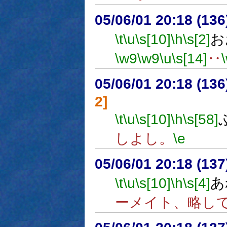
05/06/01 20:18 (13
\t
\u
\s[10]
\h
\s[2]
お
\w9
\w9
\u
\s[14]
‥
05/06/01 20:18 (
2]
\t
\u
\s[10]
\h
\s[58]
しよし。
\e
05/06/01 20:18 (
\t
\u
\s[10]
\h
\s[4]
あ
ーメイト、略して