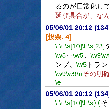
るのが日常化し
延び具合が、な
05/06/01 20:12 (
[投票: 4]
\t
\u
\s[10]
\h
\s[23]
\w5
‥
\w5
。
\w9
\w
ンプ、
\w5
トラン
\w9
\w9
\u
その明
\e
05/06/01 20:12 (13
\t
\u
\s[10]
\h
\s[0]
そ