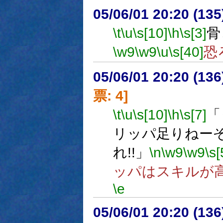
05/06/01 20:20 (
\t
\u
\s[10]
\h
\s[3]
骨
\w9
\w9
\u
\s[40]
恐
05/06/01 20:20 (
票: 4]
\t
\u
\s[10]
\h
\s[7]
「
リッパ足りねーぞ
れ!!」
\n
\w9
\w9
\s[
ッパはスキルが
\e
05/06/01 20:20 (