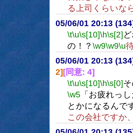
る上司くらいな
05/06/01 20:13 (
\t
\u
\s[10]
\h
\s[2]
ど
の！？
\w9
\w9
\u
05/06/01 20:13 (
2]
[同意: 4]
\t
\u
\s[10]
\h
\s[0]
そ
\w5
「お疲れっし
とかになるんで
この会社ですか
05/06/01 20:13 (