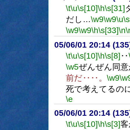
\t
\u
\s[10]
\h
\s[31]
だし…
\w9
\w9
\u
\s
\w9
\w9
\h
\s[33]
\n
\
05/06/01 20:14 (
\t
\u
\s[10]
\h
\s[8]
‥
\w5
ぜんぜん同意
前だ‥‥。
\w9
\w
死で考えてるの
\e
05/06/01 20:14 (13
\t
\u
\s[10]
\h
\s[3]
客