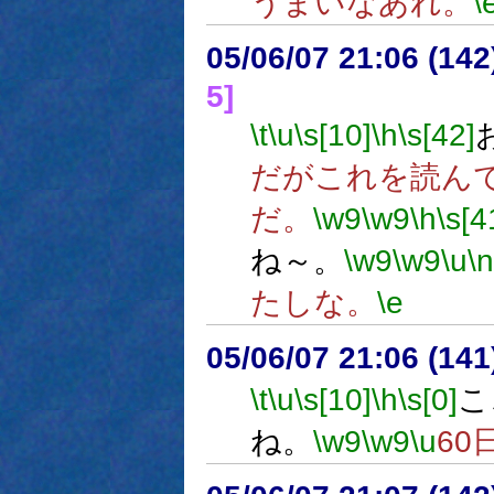
うまいなあれ。
\
05/06/07 21:06 (
5]
\t
\u
\s[10]
\h
\s[42]
だがこれを読ん
だ。
\w9
\w9
\h
\s[4
ね～。
\w9
\w9
\u
\n
たしな。
\e
05/06/07 21:06 (14
\t
\u
\s[10]
\h
\s[0]
こ
ね。
\w9
\w9
\u
60