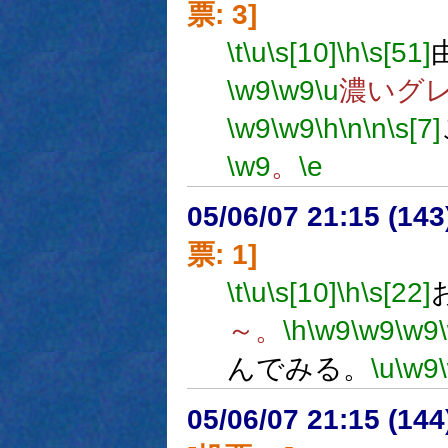
票: 3]
\t
\u
\s[10]
\h
\s[51]
\w9
\w9
\u
濃いグ
\w9
\w9
\h
\n
\n
\s[7]
\w9
。
\e
05/06/07 21:15 (
票: 1]
\t
\u
\s[10]
\h
\s[22]
～。
\h
\w9
\w9
\w9
んでみる。
\u
\w9
05/06/07 21:15 (