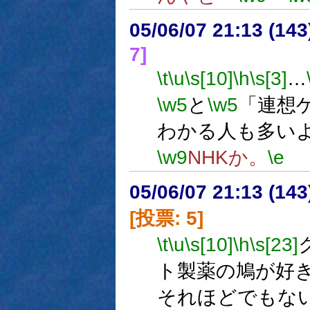
05/06/07 21:13 (
7]
\t
\u
\s[10]
\h
\s[3]
…
\w5
と
\w5
「連想
わかる人も多い
\w9
NHKか。
\e
05/06/07 21:13 (
[投票: 5]
\t
\u
\s[10]
\h
\s[23]
ト製薬の鳩が好
それほどでもな