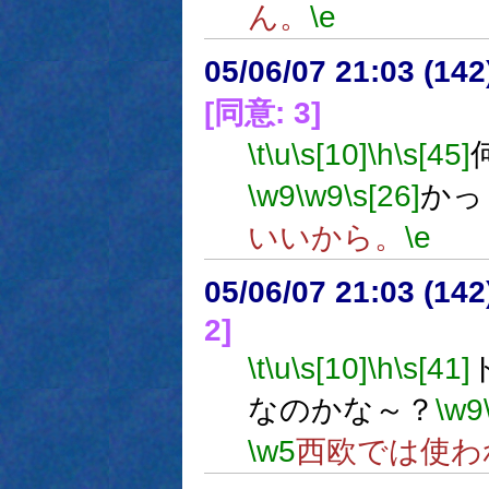
ん。
\e
05/06/07 21:03 (
[同意: 3]
\t
\u
\s[10]
\h
\s[45]
\w9
\w9
\s[26]
かっ
いいから。
\e
05/06/07 21:03 (
2]
\t
\u
\s[10]
\h
\s[41]
なのかな～？
\w9
\w5
西欧では使わ