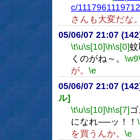
c/1117961119712.
さんも大変だな
05/06/07 21:07 (
\t
\u
\s[10]
\h
\s[0]
蚊
くのがね～。
\w9
が。
\e
05/06/07 21:07 (
ル]
\t
\u
\s[10]
\h
\s[7]
ゴ
になれ──ッ！！
を買うんか。
\e