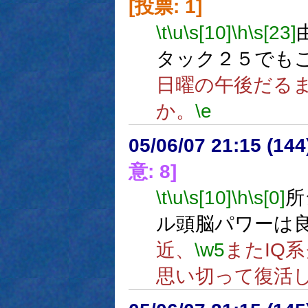
[投票: 1]
\t
\u
\s[10]
\h
\s[23]
タック２５でも
日曜の午後だる
か。
\e
05/06/07 21:15 (
意: 8]
\t
\u
\s[10]
\h
\s[0]
所
ル頭脳パワーは
近、
\w5
またIQ
思い切って復活