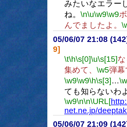
みたいなエラー
ね。
\n
\u
\w9
\w9
んでましたよ。
\
05/06/07 21:08 (
9]
\t
\h
\s[0]
\u
\s[15]
な
集めて、
\w5
弾幕
\w9
\w9
\h
\s[3]
…
\
ても知らないわ
\w9
\n
\n
\URL[
http
net.ne.jp/deepta
05/06/07 21:09 (