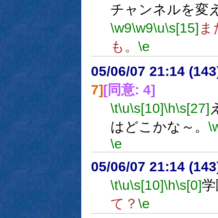
チャンネルを変
\w9
\w9
\u
\s[15]
ま
も。
\e
05/06/07 21:14 (
7]
[同意: 4]
\t
\u
\s[10]
\h
\s[27]
はどこかな～。
\
\e
05/06/07 21:14 (
\t
\u
\s[10]
\h
\s[0]
学
て？
\e