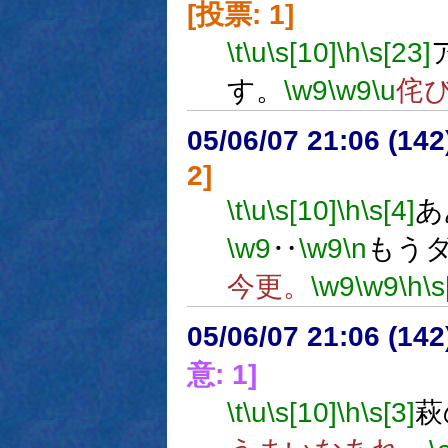
[投票: 1]
\t
\u
\s[10]
\h
\s[23]
す。
\w9
\w9
\u
侘
05/06/07 21:06 (
2]
\t
\u
\s[10]
\h
\s[4]
あ
\w9
‥
\w9
\n
もう
今更。
\w9
\w9
\h
\s
05/06/07 21:06 (
意: 1]
\t
\u
\s[10]
\h
\s[3]
萩