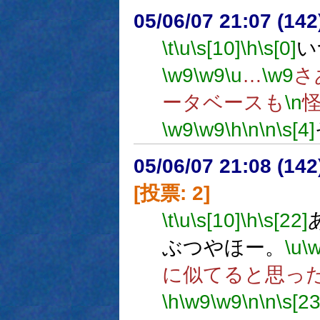
05/06/07 21:07 (
\t
\u
\s[10]
\h
\s[0]
い
\w9
\w9
\u
…
\w9
さ
ータベースも
\n
\w9
\w9
\h
\n
\n
\s[4]
05/06/07 21:08 (
[投票: 2]
\t
\u
\s[10]
\h
\s[22]
ぶつやほー。
\u
\
に似てると思っ
\h
\w9
\w9
\n
\n
\s[23