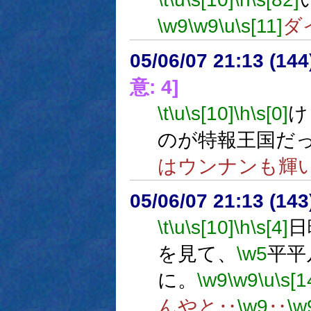
\w9
\w9
\u
\s[11]
ダ
05/06/07 21:13 (
意: 4]
\t
\u
\s[10]
\h
\s[0]
け
のが特報王国だ
はウンナンも輝
05/06/07 21:13 (
\t
\u
\s[10]
\h
\s[4]
日
を見て、
\w5
平平
に。
\w9
\w9
\u
\s[1
んやと‥
\w9
‥
\w