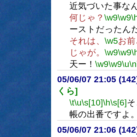
近気づいた事な
何じゃ？
\w9
\w9
\
ーストだったん
それは、
\w5
お前
じゃが。
\w9
\w9
\
天ー！
\w9
\w9
\u
\n
05/06/07 21:05 (
くら]
\t
\u
\s[10]
\h
\s[6]
そ
帳の出番ですよ
05/06/07 21:06 (