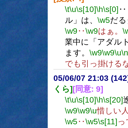
\t
\u
\s[10]
\h
\s[0]
‥
ル」は、
\w5
だる
\w9
‥
\w9
はぁ。
\
業中に「アダル
ます。
\w9
\w9
\u
\
でも引っ掛ける
05/06/07 21:03 (
くら]
[同意: 9]
\t
\u
\s[10]
\h
\s[20]
\w9
\w9
\u
惜しい
\w5
‥
\w5
\s[11]
っ