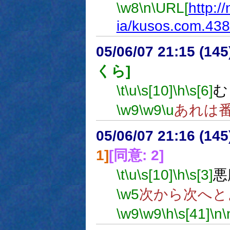
\w8
\n
\URL[
http:/
ia/kusos.com.43
05/06/07 21:15 (
くら]
\t
\u
\s[10]
\h
\s[6]
む
\w9
\w9
\u
あれは
05/06/07 21:16 (
1]
[同意: 2]
\t
\u
\s[10]
\h
\s[3]
悪
\w5
次から次へと
\w9
\w9
\h
\s[41]
\n
\