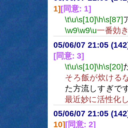
1]
[同意: 1]
\t
\u
\s[10]
\h
\s[87]
\w9
\w9
\u
一番効
05/06/07 21:05 (
[同意: 3]
\t
\u
\s[10]
\h
\s[20]
そろ飯が炊ける
た方流しすぎで
最近妙に活性化
05/06/07 21:05 (
10]
[同意: 2]