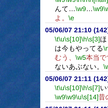
んて…
\w9
…
\w9
\
よ。
\e
05/06/07 21:10 (
\t
\u
\s[10]
\h
\s[3]
ほ
は今もやってる
\
むう、
\w5
本当で
ないあぶない。
\
05/06/07 21:11 (
\t
\u
\s[10]
\h
\s[7]
い
\w9
\w9
\u
\s[14]
昔