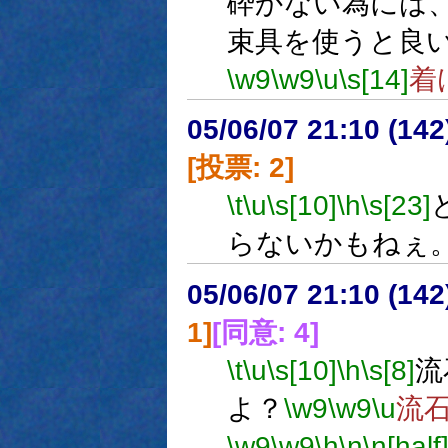
砕かない為には
束具を使うと良
\w9
\w9
\u
\s[14]
着
05/06/07 21:10 (
[投票: 2]
\t
\u
\s[10]
\h
\s[23]
らないかもねぇ
05/06/07 21:10 (
1]
[同意: 4]
\t
\u
\s[10]
\h
\s[8]
流
よ？
\w9
\w9
\u
流
\w9
\w9
\h
\n
\n[half