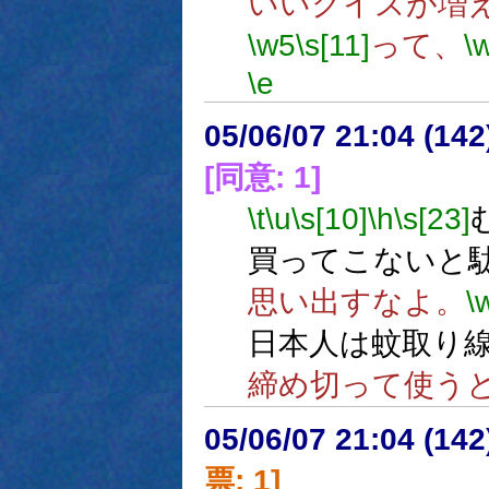
いいクイズが増
\w5
\s[11]
って、
\
\e
05/06/07 21:04 (
[同意: 1]
\t
\u
\s[10]
\h
\s[23]
買ってこないと
思い出すなよ。
\
日本人は蚊取り
締め切って使う
05/06/07 21:04 (
票: 1]