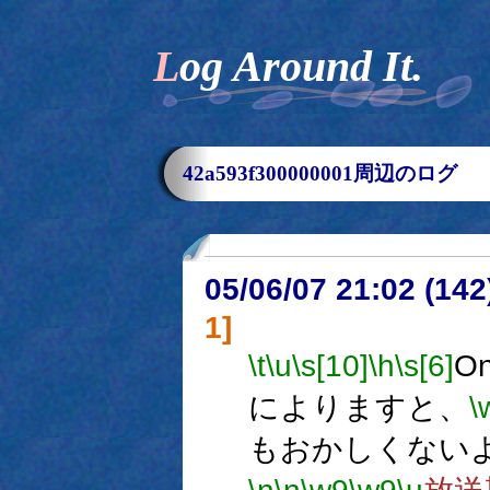
Log Around It.
42a593f300000001周辺のログ
05/06/07 21:02 (
1]
\t
\u
\s[10]
\h
\s[6]
On
によりますと、
\
もおかしくない