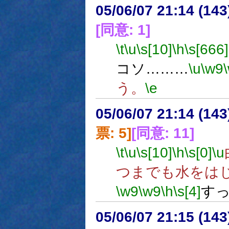
05/06/07 21:14 (14
[同意: 1]
\t
\u
\s[10]
\h
\s[666]
コソ………
\u
\w9
う。
\e
05/06/07 21:14 (
票: 5]
[同意: 11]
\t
\u
\s[10]
\h
\s[0]
\u
つまでも水をは
\w9
\w9
\h
\s[4]
す
05/06/07 21:15 (