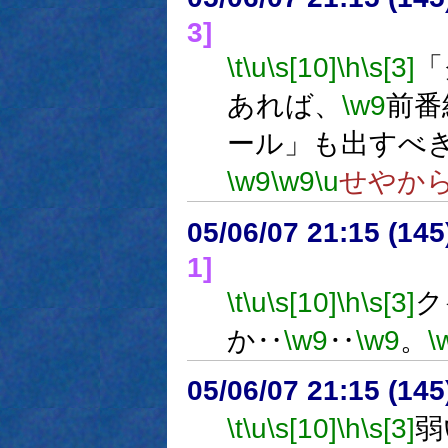
3]
\t
\u
\s[10]
\h
\s[3]
「
あれば、
\w9
前番
ール」も出すべ
\w9
\w9
\u
せやか
05/06/07 21:15 (14
1]
\t
\u
\s[10]
\h
\s[3]
ク
か‥
\w9
‥
\w9
。
\
05/06/07 21:15 (
\t
\u
\s[10]
\h
\s[3]
弱