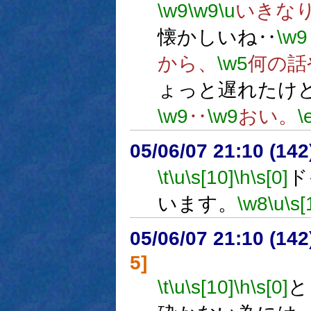
\w9
\w9
\u
いきな
懐かしいね‥
\w9
から、
\w5
何の話
ょっと遅れたけ
\w9
‥
\w9
おい。
\
05/06/07 21:10 (
\t
\u
\s[10]
\h
\s[0]
ド
います。
\w8
\u
\s[
05/06/07 21:10 (
5]
\t
\u
\s[10]
\h
\s[0]
と