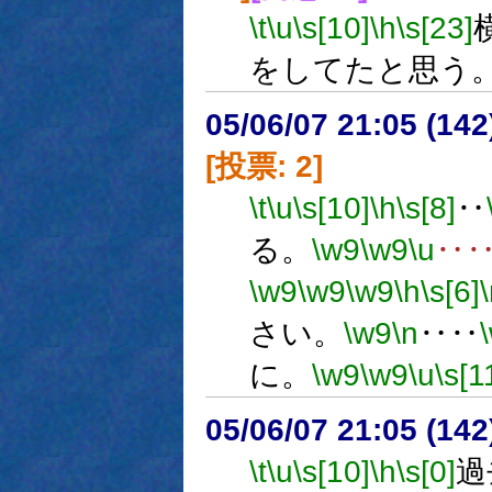
\t
\u
\s[10]
\h
\s[23]
をしてたと思う
05/06/07 21:05 (
[投票: 2]
\t
\u
\s[10]
\h
\s[8]
‥
る。
\w9
\w9
\u
‥
\w9
\w9
\w9
\h
\s[6]
さい。
\w9
\n
‥‥
に。
\w9
\w9
\u
\s[1
05/06/07 21:05 (14
\t
\u
\s[10]
\h
\s[0]
過