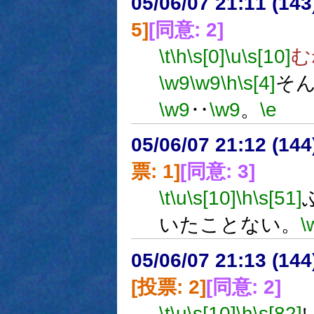
05/06/07 21:11 (14
5]
[同意: 2]
\t
\h
\s[0]
\u
\s[10]
む
\w9
\w9
\h
\s[4]
そ
\w9
‥
\w9
。
\e
05/06/07 21:12 (
票: 1]
[同意: 3]
\t
\u
\s[10]
\h
\s[51]
いたことない。
\
05/06/07 21:13 (
[投票: 2]
[同意: 2]
\t
\u
\s[10]
\h
\s[82]