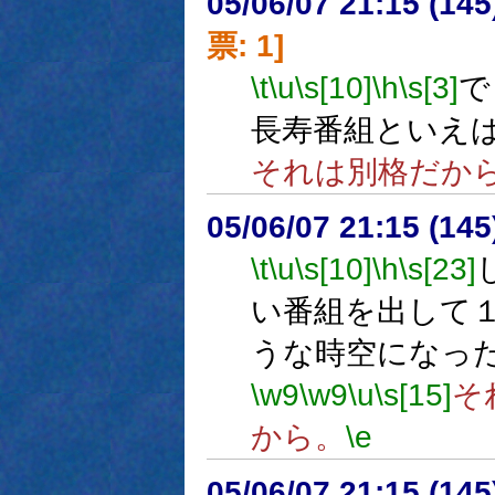
05/06/07 21:15 (
票: 1]
\t
\u
\s[10]
\h
\s[3]
で
長寿番組といえ
それは別格だか
05/06/07 21:15 (
\t
\u
\s[10]
\h
\s[23]
い番組を出して
うな時空になっ
\w9
\w9
\u
\s[15]
そ
から。
\e
05/06/07 21:15 (