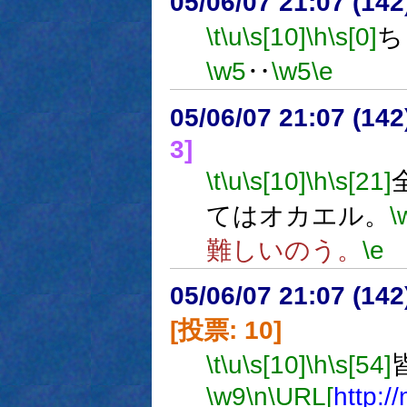
05/06/07 21:07 (
\t
\u
\s[10]
\h
\s[0]
ち
\w5
‥
\w5
\e
05/06/07 21:07 (
3]
\t
\u
\s[10]
\h
\s[21]
てはオカエル。
\
難しいのう。
\e
05/06/07 21:07 (
[投票: 10]
\t
\u
\s[10]
\h
\s[54]
\w9
\n
\URL[
http:/