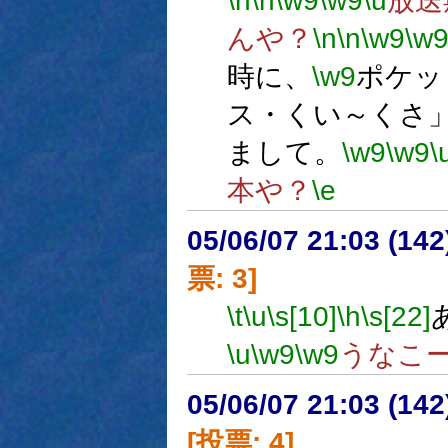
\n
\n
\w9
\w9
\u
放送
んや？
\n
\n
\w9
\w
時に、
\w9
ポケッ
ス・くい～くさ
まして。
\w9
\w9
\
本や？
\e
05/06/07 21:03 (
票: 3]
\t
\u
\s[10]
\h
\s[22]
\u
\w9
\w9
うなこ
05/06/07 21:03 (
[投票: 4]