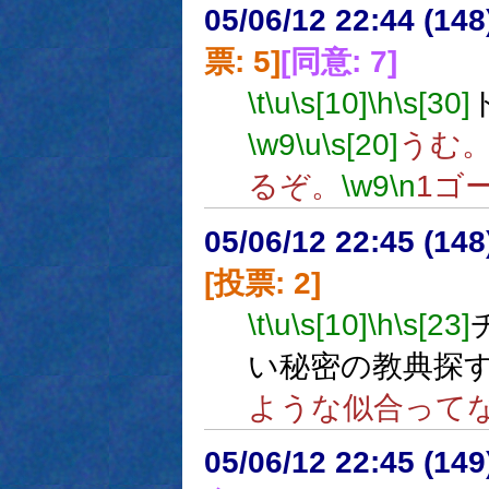
05/06/12 22:44 (
票: 5]
[同意: 7]
\t
\u
\s[10]
\h
\s[30]
\w9
\u
\s[20]
うむ
るぞ。
\w9
\n
1ゴ
05/06/12 22:45 (
[投票: 2]
\t
\u
\s[10]
\h
\s[23]
い秘密の教典探
ような似合って
05/06/12 22:45 (