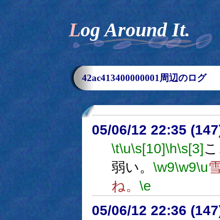
Log Around It.
42ac413400000001周辺のログ
05/06/12 22:35 (
\t
\u
\s[10]
\h
\s[3]
こ
弱い。
\w9
\w9
\u
ね。
\e
05/06/12 22:36 (