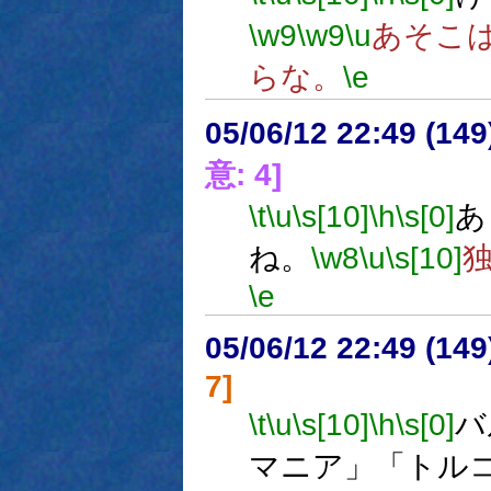
\w9
\w9
\u
あそこ
らな。
\e
05/06/12 22:49 (
意: 4]
\t
\u
\s[10]
\h
\s[0]
あ
ね。
\w8
\u
\s[10]
\e
05/06/12 22:49 (
7]
\t
\u
\s[10]
\h
\s[0]
バ
マニア」「トル