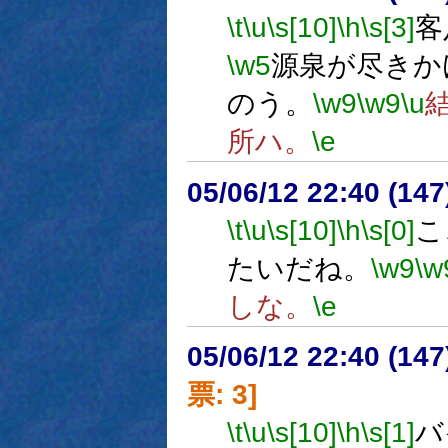
\t
\u
\s[10]
\h
\s[3]
客
\w5
源泉が尽きか
のう。
\w9
\w9
\u
所ハ。
\e
05/06/12 22:40 (14
\t
\u
\s[10]
\h
\s[0]
こ
たいだね。
\w9
\w
しな。
\e
05/06/12 22:40 (
票: 3]
\t
\u
\s[10]
\h
\s[1]
バ