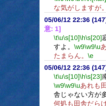
な気がしますが
05/06/12 22:36 (
意: 1]
\t
\u
\s[10]
\h
\s[20]
すよ。
\w9
\w9
\u
たまらん。
\e
05/06/12 22:36 (
\t
\u
\s[10]
\h
\s[23]
\w9
\w9
\u
あれも
舎じゃない方が
何処も田舎だら