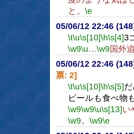
と。
\e
05/06/12 22:46 (
\t
\u
\s[10]
\h
\s[4]
3
\w9
\u
…
\w9
国外
05/06/12 22:46 (
票: 2]
\t
\u
\s[10]
\h
\s[5]
だ
ビールも食べ物
\w9
\w9
\u
\s[13]
い
\w9
。
\w9
\e