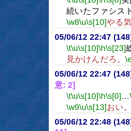
続いたファシス
\w8
\u
\s[10]
やる
05/06/12 22:47 (
\t
\u
\s[10]
\h
\s[23]
見かけんだろ。
\
05/06/12 22:47 (
意: 2]
\t
\u
\s[10]
\h
\s[0]
…
\w9
\u
\s[13]
おい
05/06/12 22:48 (