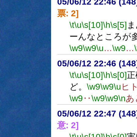
05/06/12 22:46 (
票: 2]
\t
\u
\s[10]
\h
\s[5]
ま
ーんなところが
\w9
\w9
\u
…
\w9
…
05/06/12 22:46 (14
\t
\u
\s[10]
\h
\s[0]
正
ど。
\w9
\w9
\u
ヒ
\w9
‥
\w9
\w9
\n
あ
05/06/12 22:47 (
意: 2]
\t
\u
\s[10]
\h
\s[0]
実