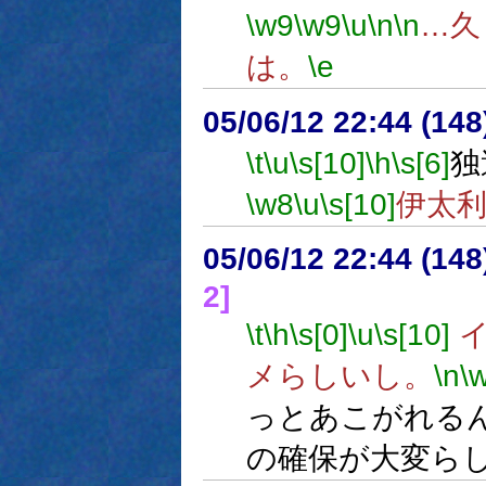
\w9
\w9
\u
\n
\n
…久
は。
\e
05/06/12 22:44 (
\t
\u
\s[10]
\h
\s[6]
独
\w8
\u
\s[10]
伊太
05/06/12 22:44 (
2]
\t
\h
\s[0]
\u
\s[10]
イ
メらしいし。
\n
\
っとあこがれる
の確保が大変ら