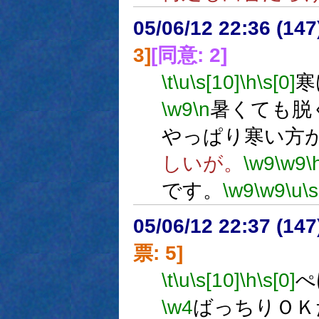
05/06/12 22:36 (
3]
[同意: 2]
\t
\u
\s[10]
\h
\s[0]
寒
\w9
\n
暑くても脱
やっぱり寒い方
しいが。
\w9
\w9
\
です。
\w9
\w9
\u
\s
05/06/12 22:37 (
票: 5]
\t
\u
\s[10]
\h
\s[0]
ぺ
\w4
ばっちりＯＫ