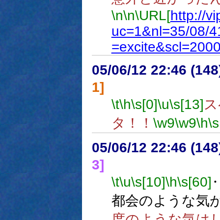
\n
\n
\URL[
http://v
uc=1&nl=35/08/4
=excite&scl=200
05/06/12 22:46 (
1]
\t
\h
\s[0]
\u
\s[13]
ス
タ！！
\w9
\w9
\h
\s
05/06/12 22:46 (
3]
\t
\u
\s[10]
\h
\s[60]
都会のような気
度のような気は