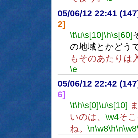
05/06/12 22:41 (
2]
\t
\u
\s[10]
\h
\s[60]
の地域とかどう
もそのあたりは
\e
05/06/12 22:42 (
6]
\t
\h
\s[0]
\u
\s[10]
ま
いのは、
\w4
そこ
ね。
\n
\w8
\h
\n
\w8