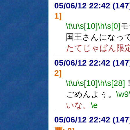
05/06/12 22:42 (
1]
\t
\u
\s[10]
\h
\s[0]
モ
国王さんになっ
たてじゃぱん限
05/06/12 22:42 (
2]
\t
\u
\s[10]
\h
\s[28]
ごめんよぅ。
\w9
いな。
\e
05/06/12 22:42 (