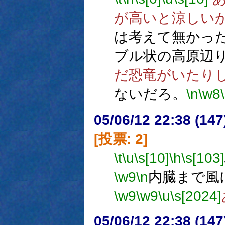
が高いと涼しい
は考えて無かっ
ブル状の高原辺
だ恐竜がいたり
ないだろ。
\n
\w8
05/06/12 22:38 (
[投票: 2]
\t
\u
\s[10]
\h
\s[103]
\w9
\n
内臓まで風
\w9
\w9
\u
\s[2024]
05/06/12 22:38 (