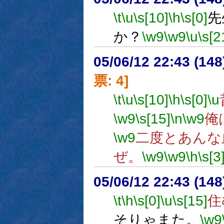
\t
\u
\s[10]
\h
\s[0]
先
か？
\w9
\w9
\u
\s[2
05/06/12 22:43 (
票: 4]
\t
\u
\s[10]
\h
\s[0]
\u
\w9
\s[15]
\n
\w9
俺
\w9
二度とあんな
ぜ。
\w9
\w9
\h
\s[3
05/06/12 22:43 (
\t
\h
\s[0]
\u
\s[15]
住
そりゃまた。
\w9