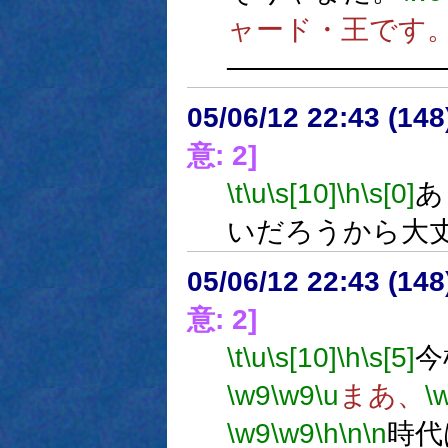
ャード・王です
──────────
05/06/12 22:43 (
意: 2]
\t
\u
\s[10]
\h
\s[0]
あ
いだろうから大
05/06/12 22:43 (
意: 2]
\t
\u
\s[10]
\h
\s[5]
今
\w9
\w9
\u
まあ、
\
\w9
\w9
\h
\n
\n
時代