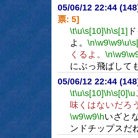
05/06/12 22:44 (
票: 5]
\t
\u
\s[10]
\h
\s[1]
ド
よ。
\n
\w9
\w9
\u
\s
くるよ。
\n
\w9
\w
にぶっ飛ばして
05/06/12 22:44 (
\t
\u
\s[10]
\h
\s[0]
\u
味くはないだろ
\w9
\w9
\h
いざと
ンドチップスだ