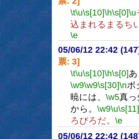
票: 2]
\t
\u
\s[10]
\h
\s[0]
\u
込まれるまるち
\e
05/06/12 22:42 (
票: 3]
\t
\u
\s[10]
\h
\s[0]
あ
\w9
\w9
\s[30]
\n
ボ
暁には、
\w5
真っ
から。
\w9
\u
\s[11
ろびろだ。
\e
05/06/12 22:42 (