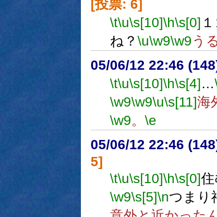
[投票: 6]
\t
\u
\s[10]
\h
\s[0]
１
ね？
\u
\w9
\w9
う
05/06/12 22:46 (
\t
\u
\s[10]
\h
\s[4]
…
\w9
\w9
\u
\s[11]
海
\w9
。
\e
05/06/12 22:46 (
5]
\t
\u
\s[10]
\h
\s[0]
住
\w9
\s[5]
\n
つまり
意外と近かった