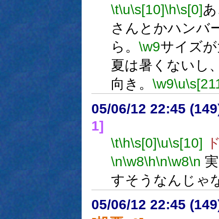
\t
\u
\s[10]
\h
\s[0]
あ
さんとかハンバ
ら。
\w9
サイズが
夏は暑くないし
向き。
\w9
\u
\s[21
05/06/12 22:45 (
1]
\t
\h
\s[0]
\u
\s[10]
ド
\n
\w8
\h
\n
\w8
\n
実
すそうなんじゃ
05/06/12 22:45 (