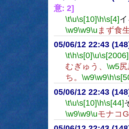
意: 2]
\t
\u
\s[10]
\h
\s[4]
イ
\w9
\w9
\u
まず食
05/06/12 22:43 (
\t
\h
\s[0]
\u
\s[2006]
むぎゅう、
\w5
尻
ち。
\w9
\w9
\h
\s[5
05/06/12 22:43 (
\t
\u
\s[10]
\h
\s[44]
\w9
\w9
\u
モナコ
05/06/12 22:43 (