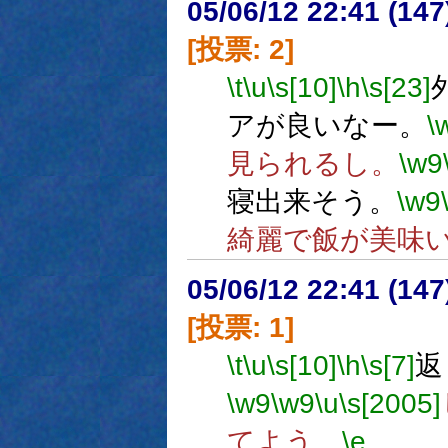
05/06/12 22:41 (
[投票: 2]
\t
\u
\s[10]
\h
\s[23]
アが良いなー。
\
見られるし。
\w9
寝出来そう。
\w9
綺麗で飯が美味
05/06/12 22:41 (
[投票: 1]
\t
\u
\s[10]
\h
\s[7]
返
\w9
\w9
\u
\s[2005]
てよう。
\e