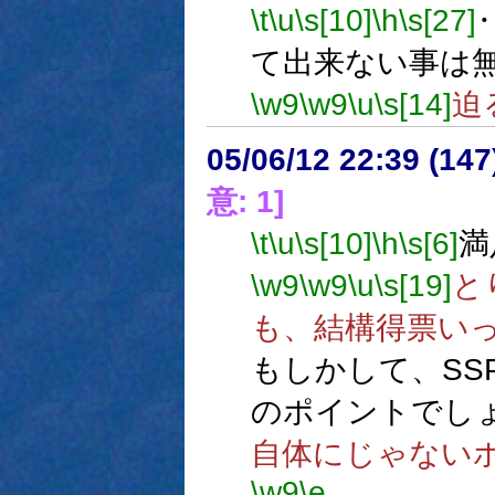
\t
\u
\s[10]
\h
\s[27]
て出来ない事は
\w9
\w9
\u
\s[14]
迫
05/06/12 22:39 (
意: 1]
\t
\u
\s[10]
\h
\s[6]
満
\w9
\w9
\u
\s[19]
と
も、結構得票い
もしかして、SS
のポイントでし
自体にじゃない
\w9
\e