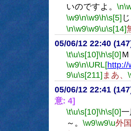
いのですよ。
\n
\
\w9
\n
\w9
\h
\s[5]
じ
\n
\w9
\w9
\u
\s[14]
05/06/12 22:40 (
\t
\u
\s[10]
\h
\s[0]
Ｍ
\w9
\n
\URL[
http:/
9
\u
\s[211]
まあ、
05/06/12 22:41 (
意: 4]
\t
\u
\s[10]
\h
\s[0]
一
～。
\w9
\w9
\u
外