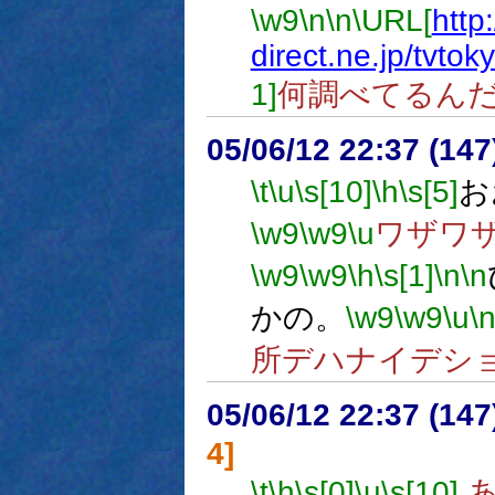
\w9
\n
\n
\URL[
http
direct.ne.jp/tvtok
1]
何調べてるん
05/06/12 22:37 (
\t
\u
\s[10]
\h
\s[5]
お
\w9
\w9
\u
ワザワ
\w9
\w9
\h
\s[1]
\n
\n
かの。
\w9
\w9
\u
\
所デハナイデシ
05/06/12 22:37 (
4]
\t
\h
\s[0]
\u
\s[10]
あ