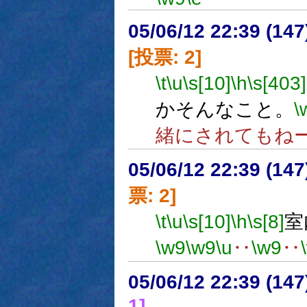
05/06/12 22:39 (
[投票: 2]
\t
\u
\s[10]
\h
\s[403]
かそんなこと。
\
緒にされてもね
05/06/12 22:39 (
票: 2]
\t
\u
\s[10]
\h
\s[8]
室
\w9
\w9
\u
‥
\w9
‥
05/06/12 22:39 (
1]