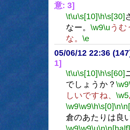
意: 3]
\t
\u
\s[10]
\h
\s[30]
なー。
\w9
\u
うむ
な。
\e
05/06/12 22:36 (
1]
\t
\u
\s[10]
\h
\s[60]
でしょうか？
\w9
しいですね、
\w5
\w9
\w9
\h
\s[0]
\n
\n
倉のあたりは良
\w9
\w9
\u
\n
\n[half