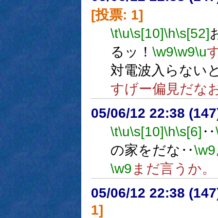
[投票: 1]
\t
\u
\s[10]
\h
\s[52]
るッ！
\w9
\w9
\u
対電波入らない
すげー偏見だな
05/06/12 22:38 (
\t
\u
\s[10]
\h
\s[6]
‥
の家をだな‥
\w9
\w9
まだ言うか
05/06/12 22:38 (
1]