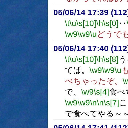
05/06/14 17:39 (
\t
\u
\s[10]
\h
\s[0]
‥
\w9
\w9
\u
どうで
05/06/14 17:40 (
\t
\u
\s[10]
\h
\s[8]
う
てば。
\w9
\w9
\u
べちゃったぞ。
\
で、
\w9
\s[4]
食べ
\w9
\w9
\n
\n
\s[7]
こ
で食べてやる～
05/06/14 17:41 (