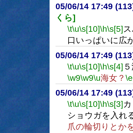
05/06/14 17:49 (
くら]
\t
\u
\s[10]
\h
\s[5]
ス
口いっぱいに広
05/06/14 17:49 (
\t
\u
\s[10]
\h
\s[4]
５
\w9
\w9
\u
海女？
\e
05/06/14 17:49 (
\t
\u
\s[10]
\h
\s[3]
カ
ショウガを入れ
爪の輪切りとか