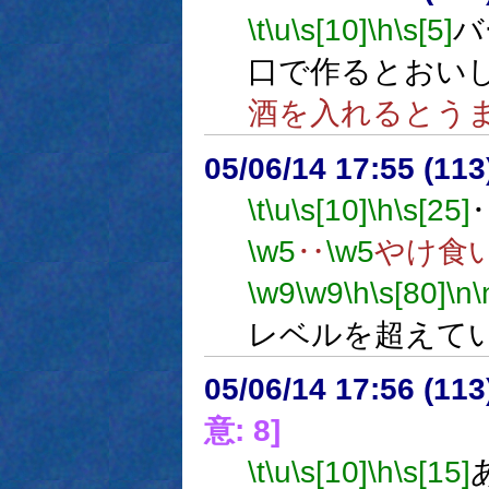
\t
\u
\s[10]
\h
\s[5]
バ
口で作るとおい
酒を入れるとう
05/06/14 17:55 (
\t
\u
\s[10]
\h
\s[25]
\w5
‥
\w5
やけ食
\w9
\w9
\h
\s[80]
\n
\
レベルを超えて
05/06/14 17:56 (
意: 8]
\t
\u
\s[10]
\h
\s[15]