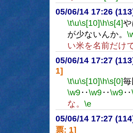
05/06/14 17:26 (11
\t
\u
\s[10]
\h
\s[4]
や
が少ないんか。
\
い米を名前だけ
05/06/14 17:27 (
1]
\t
\u
\s[10]
\h
\s[0]
毎
\w9
‥
\w9
‥
\w9
‥
な。
\e
05/06/14 17:27 (
票: 1]