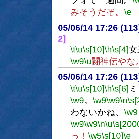
フォで一週間。
\
みそうだぞ。
\e
05/06/14 17:26 (11
2]
\t
\u
\s[10]
\h
\s[4]
女
\w9
\u
闘神伝やな
05/06/14 17:26 (
\t
\u
\s[10]
\h
\s[6]
ミ
\w9
。
\w9
\w9
\n
\s[
わないかね、
\w9
\w9
\w9
\n
\u
\s[200
っ！
\w5
\s[10]
\e