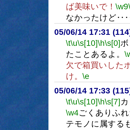
ば美味いで！
\w9
なかったけど‥
05/06/14 17:31 (
\t
\u
\s[10]
\h
\s[0]
ボ
たことあるよ。
\
欠で箱買いした
け。
\e
05/06/14 17:33 (
\t
\u
\s[10]
\h
\s[7]
カ
\w4
ごくありふれ
テモノに属する