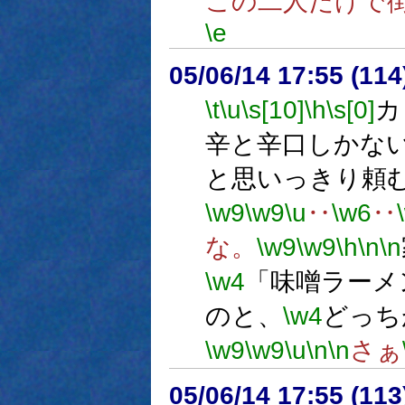
この二人だけで
\e
05/06/14 17:55 (
\t
\u
\s[10]
\h
\s[0]
カ
辛と辛口しかな
と思いっきり頼
\w9
\w9
\u
‥
\w6
‥
な。
\w9
\w9
\h
\n
\n
\w4
「味噌ラーメ
のと、
\w4
どっち
\w9
\w9
\u
\n
\n
さぁ
05/06/14 17:55 (