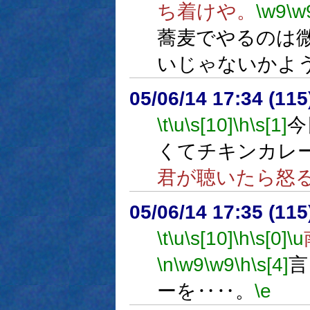
ち着けや。
\w9
\w
蕎麦でやるのは
いじゃないかよ
05/06/14 17:34 (
\t
\u
\s[10]
\h
\s[1]
今
くてチキンカレ
君が聴いたら怒
05/06/14 17:35 (
\t
\u
\s[10]
\h
\s[0]
\u
\n
\w9
\w9
\h
\s[4]
言
ーを‥‥。
\e