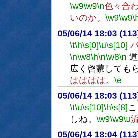
\w9
\w9
\n
色々合
いのか。
\w9
\w9
\
05/06/14 18:03 (
\t
\h
\s[0]
\u
\s[10]
パ
\n
\w8
\h
\n
\w8
\n
道
広く啓蒙しても
はははは。
\e
05/06/14 18:03 (
\t
\u
\s[10]
\h
\s[8]
こ
しね。
\w9
\w9
\u
05/06/14 18:04 (