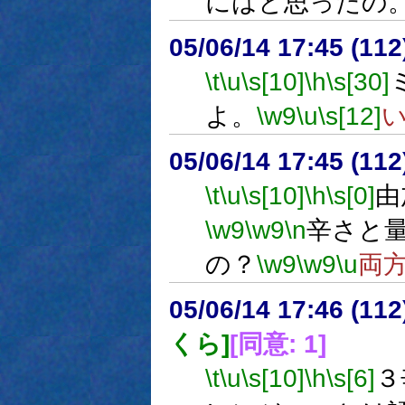
にはと思ったの
05/06/14 17:45 (
\t
\u
\s[10]
\h
\s[30]
よ。
\w9
\u
\s[12]
05/06/14 17:45 (
\t
\u
\s[10]
\h
\s[0]
由
\w9
\w9
\n
辛さと
の？
\w9
\w9
\u
両
05/06/14 17:46 (
くら]
[同意: 1]
\t
\u
\s[10]
\h
\s[6]
３