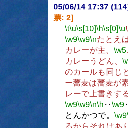
05/06/14 17:37 (
票: 2]
\t
\u
\s[10]
\h
\s[0]
\u
\w9
\w9
\n
たとえ
カレーが主、
\w5
カレーうどん、
\
のカールも同じ
ー蕎麦は蕎麦が
レーで上書きす
\w9
\w9
\n
\h
‥
\w9
とんかつで。
\w9
るからそれはあ