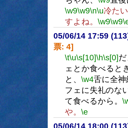
\w9
\w9
\n
\u
冷た
すよね。
\w9
\w9
\
05/06/14 17:59 (
票: 4]
\t
\u
\s[10]
\h
\s[0]
だ
ェとか食べると
と、
\w4
舌に全神
フェに失礼のな
て食べるから。
\
や。
\e
05/06/14 18:00 (