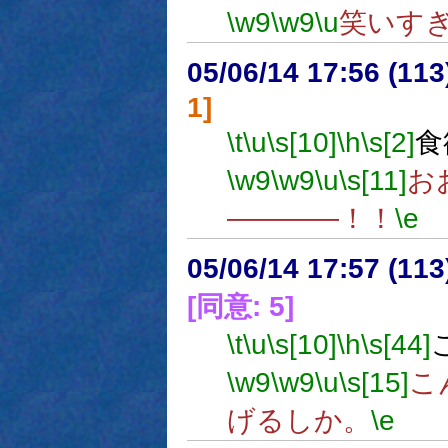
\w9
\w9
\u
笑いす
05/06/14 17:56 (
1]
\t
\u
\s[10]
\h
\s[2]
食
\w9
\w9
\u
\s[11]
お
――――！！
\e
05/06/14 17:57 (
[同意: 5]
\t
\u
\s[10]
\h
\s[44]
\w9
\w9
\u
\s[15]
こ
げるしか。
\e