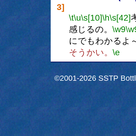
3]
\t
\u
\s[10]
\h
\s[42]
感じるの。
\w9
\w
にでもわかるよ
そうかい。
\e
©2001-2026 SSTP Bottle 