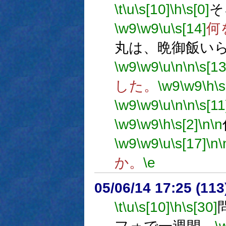
\t
\u
\s[10]
\h
\s[0]
そ
\w9
\w9
\u
\s[14]
何
丸は、晩御飯い
\w9
\w9
\u
\n
\n
\s[13
した。
\w9
\w9
\h
\s
\w9
\w9
\u
\n
\n
\s[11
\w9
\w9
\h
\s[2]
\n
\n
\w9
\w9
\u
\s[17]
\n
\
か。
\e
05/06/14 17:25 (
\t
\u
\s[10]
\h
\s[30]