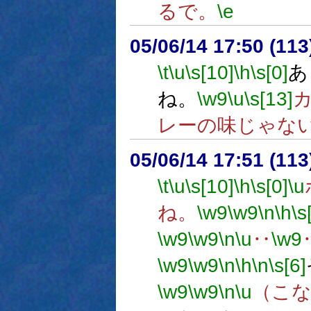
るで。
\e
05/06/14 17:50 (
\t
\u
\s[10]
\h
\s[0]
あ
ね。
\w9
\u
\s[13]
レーの味じゃな
05/06/14 17:51 (11
\t
\u
\s[10]
\h
\s[0]
\u
ね。
\w9
\w9
\n
\h
\s
\w9
\w9
\n
\u
‥
\w9
\w9
\w9
\n
\h
\n
\s[6]
\w9
\w9
\n
\u
（こ