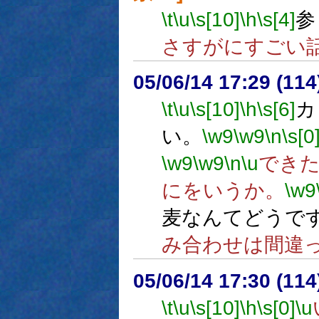
\t
\u
\s[10]
\h
\s[4]
参
さすがにすごい
05/06/14 17:29 (
\t
\u
\s[10]
\h
\s[6]
カ
い。
\w9
\w9
\n
\s[0
\w9
\w9
\n
\u
でき
にをいうか。
\w9
麦なんてどうで
み合わせは間違
05/06/14 17:30 (
\t
\u
\s[10]
\h
\s[0]
\u