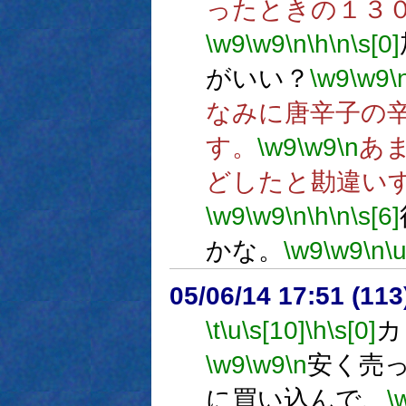
ったときの１３
\w9
\w9
\n
\h
\n
\s[0]
がいい？
\w9
\w9
\
なみに唐辛子の
す。
\w9
\w9
\n
あ
どしたと勘違い
\w9
\w9
\n
\h
\n
\s[6]
かな。
\w9
\w9
\n
\
05/06/14 17:51 (
\t
\u
\s[10]
\h
\s[0]
カ
\w9
\w9
\n
安く売
に買い込んで、
\