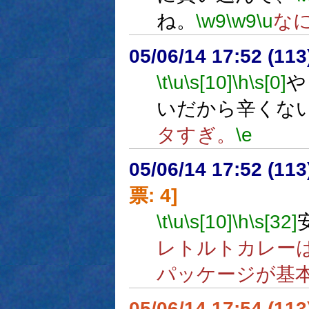
ね。
\w9
\w9
\u
な
05/06/14 17:52 (
\t
\u
\s[10]
\h
\s[0]
や
いだから辛くな
タすぎ。
\e
05/06/14 17:52 (
票: 4]
\t
\u
\s[10]
\h
\s[32]
レトルトカレー
パッケージが基
05/06/14 17:54 (11