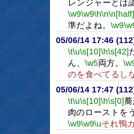
レンジャーとは
\w9
\w9
\h
\n
\n[half
準だよね。
\w9
\w
05/06/14 17:46 (
\t
\u
\s[10]
\h
\s[42]
ん、
\w5
両方。
\w
のを食べてるし
05/06/14 17:47 (
\t
\u
\s[10]
\h
\s[0]
蕎
肉のローストを
\w9
\w9
\u
それ鴨