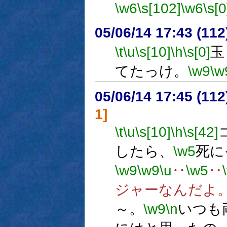
\w6
\s[102]
\w6
\s[0
05/06/14 17:43 (
\t
\u
\s[10]
\h
\s[0]
玉
てたっけ。
\w9
\w
05/06/14 17:45 (
1]
\t
\u
\s[10]
\h
\s[42]
したら、
\w5
死に
\w9
\w9
\u
‥
\w5
‥
ジャーなんだよ
～。
\w9
\n
いつも