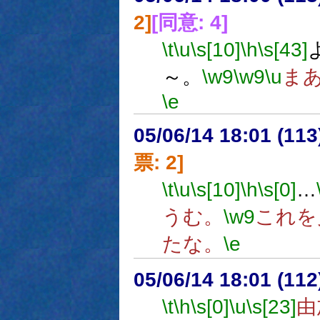
2]
[同意: 4]
\t
\u
\s[10]
\h
\s[43]
～。
\w9
\w9
\u
ま
\e
05/06/14 18:01 (
票: 2]
\t
\u
\s[10]
\h
\s[0]
…
うむ。
\w9
これを
たな。
\e
05/06/14 18:01 (11
\t
\h
\s[0]
\u
\s[23]
由