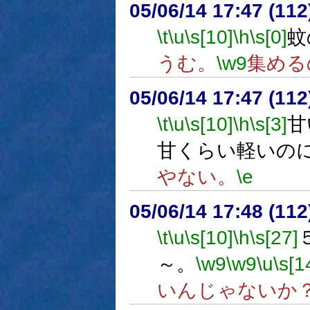
05/06/14 17:47 (
\t
\u
\s[10]
\h
\s[0]
蚊
うむ。
\w9
集める
05/06/14 17:47 (
\t
\u
\s[10]
\h
\s[3]
甘
甘くらい軽いの
やない。
\e
05/06/14 17:48 (
\t
\u
\s[10]
\h
\s[27]
～。
\w9
\w9
\u
\s[1
いんじゃないか