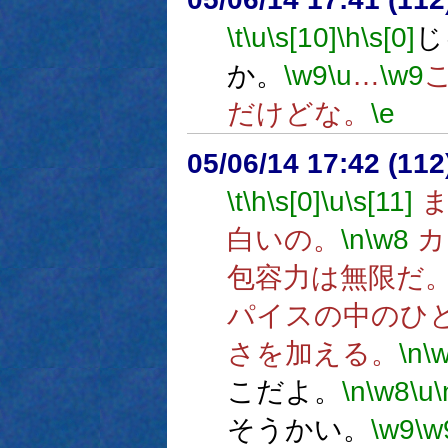
\t
\u
\s[10]
\h
\s[0]
じ
か。
\w9
\u
…
\w9
だけどな。
\e
05/06/14 17:42 (
\t
\h
\s[0]
\u
\s[11]
ま
白いの。
\n
\w8
カ
包容力は無限だ
パイスの中のひ
さを加える。
\n
\
こだよ。
\n
\w8
\u
\
そうかい。
\w9
\w