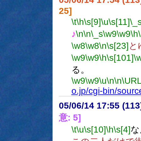
25]
\t
\h
\s[9]
\u
\s[11]
\_
♪
\n
\n
\_s
\w9
\w9
\h
\w8
\w8
\n
\s[23]
と
\w9
\w9
\h
\s[101]
\
る。
\w9
\w9
\u
\n
\n
\URL
o.jp/cgi-bin/sour
05/06/14 17:55 (
意: 5]
\t
\u
\s[10]
\h
\s[4]
な