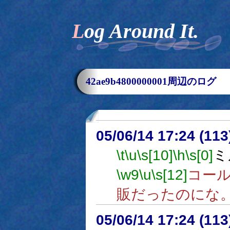
Log Around It.
42ae9b4800000001周辺のログ
05/06/14 17:24 (
\t
\u
\s[10]
\h
\s[0]
ミ
\w9
\u
\s[12]
コー
販だったのにな
05/06/14 17:24 (