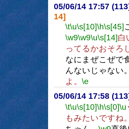
05/06/14 17:57 (
14]
\t
\u
\s[10]
\h
\s[45]
\w9
\w9
\u
\s[14]
白
ってるかおそろ
なにまぜこぜで
んないじゃない
よ。
\e
05/06/14 17:58 (11
\t
\u
\s[10]
\h
\s[0]
\u
もみたいですね
ちゃん、
\w9
直後