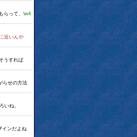
もらって、
\w4
に近いんや
そうすれば
がらせの方法
ろいね。
ザインだよね