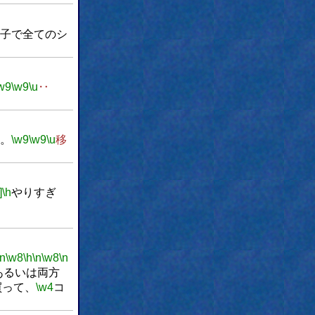
子で全てのシ
w9
\w9
\u
‥
。
\w9
\w9
\u
移
]
\h
やりすぎ
\n
\w8
\h
\n
\w8
\n
あるいは両方
買って、
\w4
コ