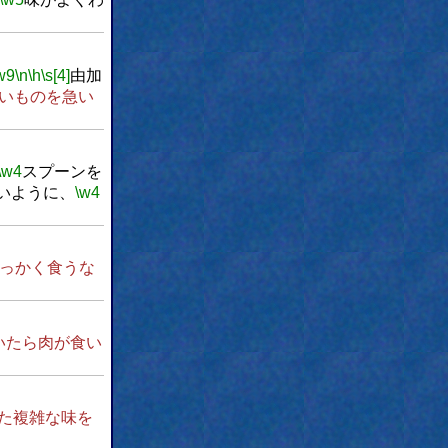
w9
\n
\h
\s[4]
由加
いものを急い
\w4
スプーンを
いように、
\w4
っかく食うな
いたら肉が食い
た複雑な味を