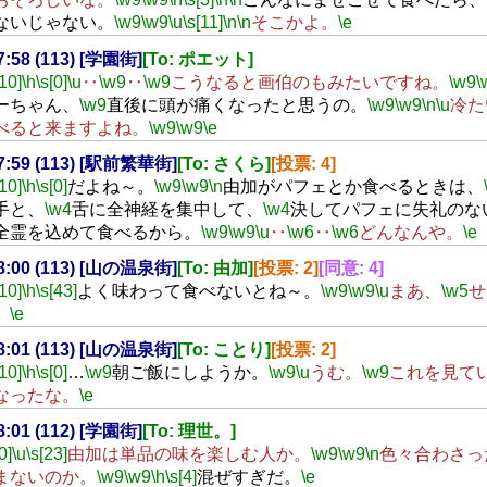
ないじゃない。
\w9
\w9
\u
\s[11]
\n
\n
そこかよ。
\e
17:58 (113) [学園街]
[To: ポエット]
[10]
\h
\s[0]
\u
‥
\w9
‥
\w9
こうなると画伯のもみたいですね。
\w9
\
ーちゃん、
\w9
直後に頭が痛くなったと思うの。
\w9
\w9
\n
\u
冷た
べると来ますよね。
\w9
\w9
\e
17:59 (113) [駅前繁華街]
[To: さくら]
[投票: 4]
[10]
\h
\s[0]
だよね～。
\w9
\w9
\n
由加がパフェとか食べるときは、
手と、
\w4
舌に全神経を集中して、
\w4
決してパフェに失礼のな
全霊を込めて食べるから。
\w9
\w9
\u
‥
\w6
‥
\w6
どんなんや。
\e
18:00 (113) [山の温泉街]
[To: 由加]
[投票: 2]
[同意: 4]
[10]
\h
\s[43]
よく味わって食べないとね～。
\w9
\w9
\u
まあ、
\w5
せ
。
\e
18:01 (113) [山の温泉街]
[To: ことり]
[投票: 2]
[10]
\h
\s[0]
…
\w9
朝ご飯にしようか。
\w9
\u
うむ。
\w9
これを見て
なったな。
\e
18:01 (112) [学園街]
[To: 理世。]
0]
\u
\s[23]
由加は単品の味を楽しむ人か。
\w9
\w9
\n
色々合わさっ
まないのか。
\w9
\w9
\h
\s[4]
混ぜすぎだ。
\e