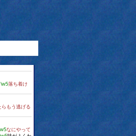
、
\w5
落ち着け
たらもう逃げる
\w5
なにやって
\w5
味がよくわ