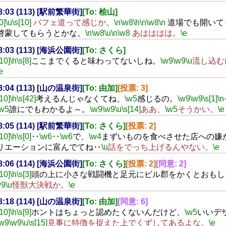
18:03 (113) [駅前繁華街]
[To: 桧山]
0]
\u
\s[10]
パフェ道って感じか。
\n
\w8
\h
\n
\w8
\n
道場でも開いて
啓蒙してもらうとかな。
\n
\w8
\u
\n
\w8
あはははは。
\e
18:03 (113) [海浜公園街]
[To: さくら]
[10]
\h
\s[8]
ここまでくると味わってないしね。
\w9
\w9
\u
流し込む
e
18:04 (113) [山の温泉街]
[To: 由加]
[投票: 3]
[10]
\h
\s[42]
考えるんじゃなくてね、
\w5
感じるの。
\w9
\w9
\s[1]
\n
\w5
誰にでもわかるよ～。
\w9
\w9
\u
\s[14]
ああ、
\w5
そうかい。
\e
18:05 (114) [駅前繁華街]
[To: さくら]
[投票: 2]
[10]
\h
\s[0]
‥
\w6
‥
\w6
で、
\w4
まずいものを食べさせた店への嫌
リエーションに富んでてね‥
\u
話をでっち上げるんやない。
\e
18:06 (114) [海浜公園街]
[To: さくら]
[投票: 2]
[同意: 2]
[10]
\h
\s[3]
頭の上に小さな戦闘機と足元にビル郡をかくとおもし
w9
\u
怪獣大決戦か。
\e
18:18 (114) [山の温泉街]
[To: 由加]
[同意: 6]
[10]
\h
\s[9]
ホントはちょっと認めたくないんだけど、
\w5
いいデ
\w9
\w9
\u
\s[15]
見事に特徴を捉えた上でくずしてあるよな。
\e