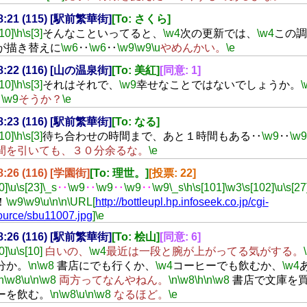
18:21 (115) [駅前繁華街]
[To: さくら]
[10]
\h
\s[3]
そんなこといってると、
\w4
次の更新では、
\w4
この調
が描き替えに
\w6
‥
\w6
‥
\w9
\w9
\u
やめんかい。
\e
18:22 (116) [山の温泉街]
[To: 美紅]
[同意: 1]
[10]
\h
\s[3]
それはそれで、
\w9
幸せなことではないでしょうか。
\
‥
\w9
そうか？
\e
18:23 (116) [駅前繁華街]
[To: なる]
[10]
\h
\s[3]
待ち合わせの時間まで、あと１時間もある‥
\w9
‥
\w9
間を引いても、３０分余るな。
\e
18:26 (116) [学園街]
[To: 理世。]
[投票: 22]
0]
\u
\s[23]
\_s
‥
\w9
‥
\w9
‥
\w9
‥
\w9
\_s
\h
\s[101]
\w3
\s[102]
\u
\s[27
！
\w9
\w9
\u
\n
\n
\URL[
http://bottleupl.hp.infoseek.co.jp/cgi-
ource/sbu11007.jpg
]
\e
18:26 (116) [駅前繁華街]
[To: 桧山]
[同意: 6]
0]
\u
\s[10]
白いの、
\w4
最近は一段と腕が上がってる気がする。
分か。
\n
\w8
書店にでも行くか、
\w4
コーヒーでも飲むか、
\w4
n
\w8
\u
\n
\w8
両方ってなんやねん。
\n
\w8
\h
\n
\w8
書店で文庫を
ーを飲む。
\n
\w8
\u
\n
\w8
なるほど。
\e