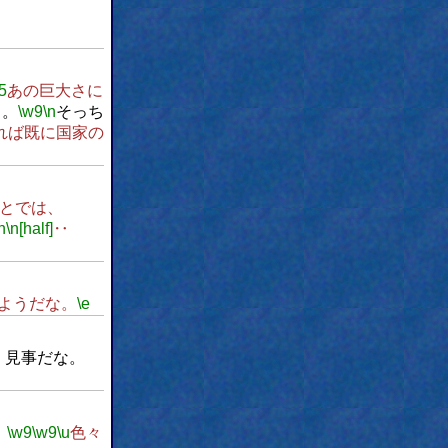
5
あの巨大さに
て。
\w9
\n
そっち
れば既に国家の
とでは、
n
\n[half]
‥
ようだな。
\e
n
見事だな。
。
\w9
\w9
\u
色々