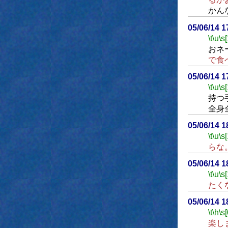
かん
05/06/14 
\t
\u
\s
おネ
で食
05/06/14 
\t
\u
\s
持つ
全身
05/06/14 
\t
\u
\s
らな
05/06/14 
\t
\u
\s
たく
05/06/14 
\t
\h
\s[
楽し