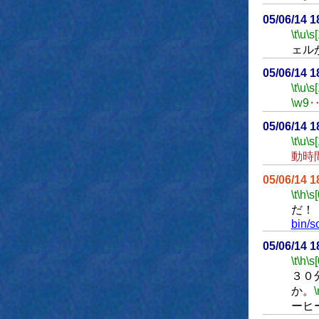
05/06/14 
\t
\u
\s
ェル
05/06/14 
\t
\u
\s
\w9
05/06/14 
\t
\u
\s
動時
05/06/14 
\t
\h
\s[
だ！
bin/s
05/06/14 
\t
\h
\s[
３０
か。
\
ーヒ