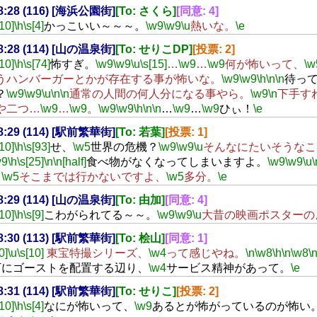
18:28 (116) [海浜公園街]
[To: さくら]
[同意: 4]
[10]
\h
\s[4]
かっこいい～～～。
\w9
\w9
\u
熱いな。
\e
18:28 (114) [山の温泉街]
[To: せりこDP]
[投票: 2]
[10]
\h
\s[74]
怖すぎ。
\w9
\w9
\u
\s[15]
…
\w9
…
\w9
何が怖いって、
\w
うハンバーガーとかが存在する事が怖いな。
\w9
\w9
\h
\n
\n
待っ
？
\w9
\w9
\u
\n
\n
通常の人間の何人分になる事やら。
\w9
\n
下手す
や二つ…
\w9
…
\w9
。
\w9
\w9
\h
\n
\n
…
\w9
…
\w9
ひぃ！
\e
18:29 (114) [駅前繁華街]
[To: 若葉]
[投票: 1]
[10]
\h
\s[93]
せ、
\w5
世界の危機？
\w9
\w9
\u
そんなにたいそうなこ
w9
\h
\s[25]
\n
\n[half]
食べ物がなくなってしまいますよ。
\w9
\w9
\u
\
‥
\w5
そこまでは行かないですよ、
\w5
多分。
\e
18:29 (114) [山の温泉街]
[To: 由加]
[同意: 4]
[10]
\h
\s[9]
こわがられてる～～。
\w9
\w9
\u
大昔の映画ポスターの
18:30 (113) [駅前繁華街]
[To: 桧山]
[同意: 1]
0]
\u
\s[10]
東宝特撮シリーズ、
\w4
って感じやね。
\n
\w8
\h
\n
\w8
\
下にゴーストを配置する辺り、
\w4
サービス精神があって。
\e
18:31 (114) [駅前繁華街]
[To: せりこ]
[投票: 2]
[10]
\h
\s[4]
なにが怖いって、
\w9
あるとが怖がっているのが怖い