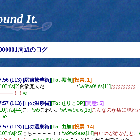
ound It.
00000001周辺のログ
17:56 (113) [駅前繁華街]
[To: 黒海]
[投票: 1]
[10]
\h
\s[2]
食欲魔人だ―――――！？
\w9
\w9
\u
\s[11]
おおおおお
―――！！
\e
17:57 (113) [山の温泉街]
[To: せりこDP]
[同意: 5]
[10]
\h
\s[44]
こ、
\w5
こわい。
\w9
\w9
\u
\s[15]
こんなのが店に現れ
。
\e
17:57 (113) [山の温泉街]
[To: 由加]
[投票: 14]
[10]
\h
\s[45]
こら～～～～！！
\w9
\w9
\u
\s[14]
白いのが静かだと、
おそろしいな。
\w9
\w9
\h
\s[3]
\n
\n
こんなにまぜこぜで食べたら、