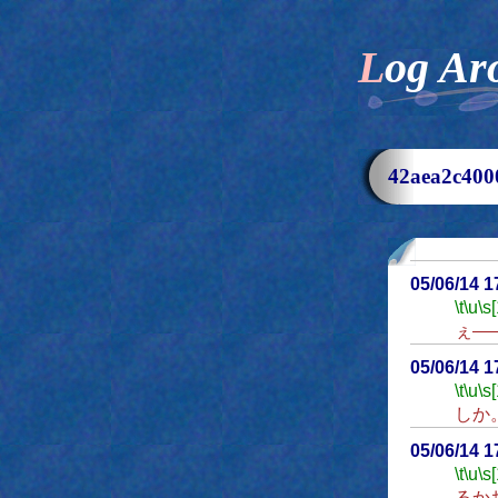
Log Ar
42aea2c4
05/06/14 
\t
\u
\s
ぇ―
05/06/14 
\t
\u
\s
しか
05/06/14 
\t
\u
\s
るか