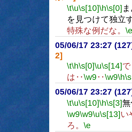
\t
\u
\s[10]
\h
\s[0]
ま
を見つけて独立
特殊な例だな。
\
05/06/17 23:27 (
2]
\t
\h
\s[0]
\u
\s[14]
で
は‥
\w9
‥
\w9
\h
\s
05/06/17 23:27 (
\t
\u
\s[10]
\h
\s[3]
無
\w9
\w9
\u
\s[13]
い
ろ。
\e