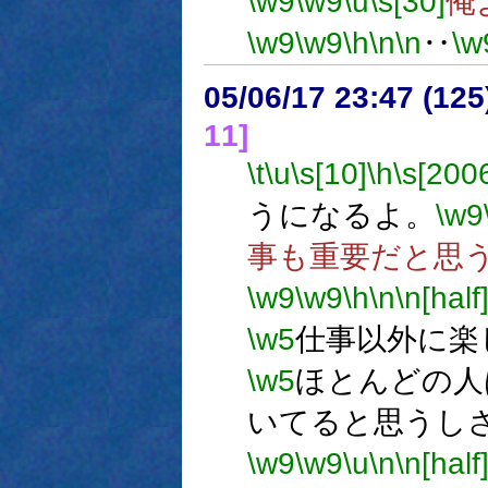
\w9
\w9
\u
\s[30]
俺
\w9
\w9
\h
\n
\n
‥
\w
05/06/17 23:47 (
11]
\t
\u
\s[10]
\h
\s[200
うになるよ。
\w9
事も重要だと思
\w9
\w9
\h
\n
\n[half
\w5
仕事以外に楽
\w5
ほとんどの人
いてると思うし
\w9
\w9
\u
\n
\n[half