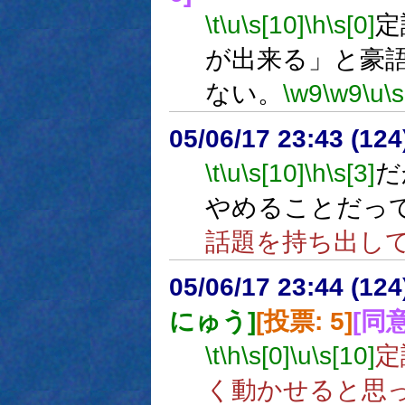
\t
\u
\s[10]
\h
\s[0]
定
が出来る」と豪
ない。
\w9
\w9
\u
\s
05/06/17 23:43 (
\t
\u
\s[10]
\h
\s[3]
だ
やめることだっ
話題を持ち出し
05/06/17 23:44 (
にゅう]
[投票: 5]
[同意
\t
\h
\s[0]
\u
\s[10]
定
く動かせると思