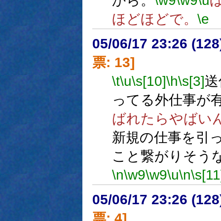
から。
\w9
\w9
\u
ほどほどで。
\e
05/06/17 23:26 (
票: 13]
\t
\u
\s[10]
\h
\s[3]
送
ってる外仕事が
ばれたらやばい
新規の仕事を引
こと繋がりそう
\n
\w9
\w9
\u
\n
\s[11
05/06/17 23:26 (
票: 4]