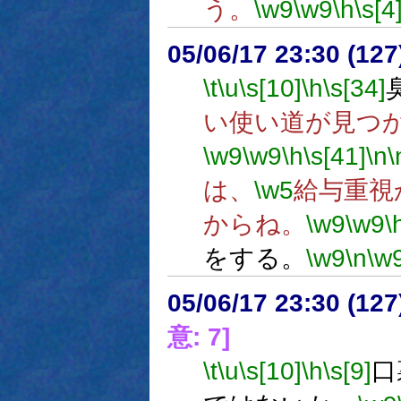
う。
\w9
\w9
\h
\s[4
05/06/17 23:30 (
\t
\u
\s[10]
\h
\s[34]
い使い道が見つ
\w9
\w9
\h
\s[41]
\n
\
は、
\w5
給与重視
からね。
\w9
\w9
\
をする。
\w9
\n
\w
05/06/17 23:30 (
意: 7]
\t
\u
\s[10]
\h
\s[9]
口