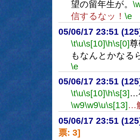
望の留年生が。
\
信するなッ！
\e
05/06/17 23:51 (
\t
\u
\s[10]
\h
\s[0]
尊
もなんとかなる
\e
05/06/17 23:51 (
\t
\u
\s[10]
\h
\s[3]
…
\w9
\w9
\u
\s[13]
…
05/06/17 23:51 (
票: 3]