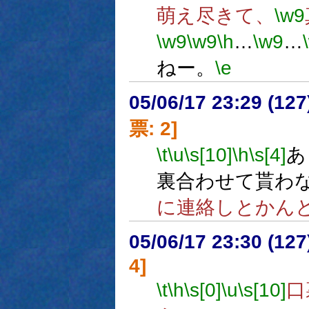
萌え尽きて、
\w9
\w9
\w9
\h
…
\w9
…
ねー。
\e
05/06/17 23:29 (
票: 2]
\t
\u
\s[10]
\h
\s[4]
あ
裏合わせて貰わ
に連絡しとかん
05/06/17 23:30 (
4]
\t
\h
\s[0]
\u
\s[10]
口