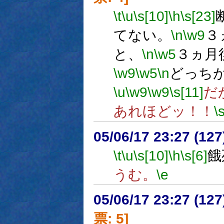
\t
\u
\s[10]
\h
\s[23]
てない。
\n
\w9
３
と、
\n
\w5
３ヵ月
\w9
\w5
\n
どっち
\u
\w9
\w9
\s[11]
だ
あれほどッ！！
\
05/06/17 23:27 (
\t
\u
\s[10]
\h
\s[6]
餓
うむ。
\e
05/06/17 23:27 (
票: 5]