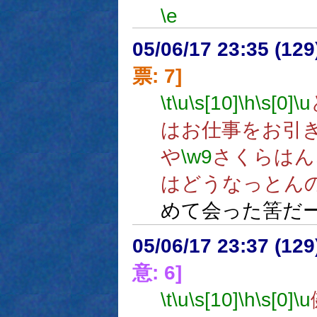
\e
05/06/17 23:35 (
票: 7]
\t
\u
\s[10]
\h
\s[0]
\u
はお仕事をお引
や
\w9
さくらはん
はどうなっとん
めて会った筈だー
05/06/17 23:37 (
意: 6]
\t
\u
\s[10]
\h
\s[0]
\u