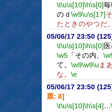
\t
\u
\s[10]
\h
\s[0]
毎
のｄ
\w9
\u
\s[17]
たときのやつだ
05/06/17 23:50 (
\t
\u
\s[10]
\h
\s[0]
医
\w5
「その内、
\w
て。
\w9
\w9
\u
ま
な。
\e
05/06/17 23:50 (
票: 8]
\t
\u
\s[10]
\h
\s[4]
…