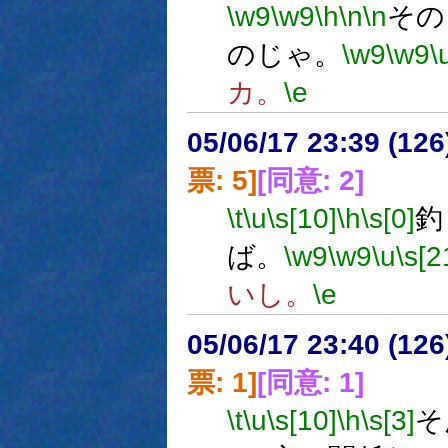
\w9
\w9
\h
\n
\n
その
のじゃ。
\w9
\w9
\
カ。
\e
05/06/17 23:39 (
票: 5]
[同意: 2]
\t
\u
\s[10]
\h
\s[0]
釣
ば。
\w9
\w9
\u
\s[2
いし。
\e
05/06/17 23:40 (
票: 1]
[同意: 1]
\t
\u
\s[10]
\h
\s[3]
そ