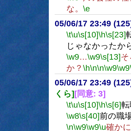
な。
\e
05/06/17 23:49 (
\t
\u
\s[10]
\h
\s[23]
じゃなかったか
\w9
…
\w9
\s[13]
そ
か？
\h
\n
\n
\w9
\w9
05/06/17 23:49 (
くら]
[同意: 3]
\t
\u
\s[10]
\h
\s[6]
転
\w8
\s[40]
前の職
\n
\w9
\w9
\u
確か