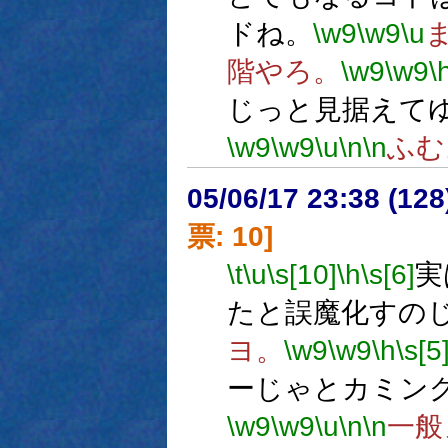
ドね。
\w9
\w9
\u
階やろ。
\w9
\w9
\
じっと見据えて
\w9
\w9
\u
\n
\n
ふむ
05/06/17 23:38 (
票: 10]
\t
\u
\s[10]
\h
\s[6]
実
たと誤魔化すの
ヨ。
\w9
\w9
\h
\s[5
ーじゃとカミン
\w9
\w9
\u
\n
\n
一般