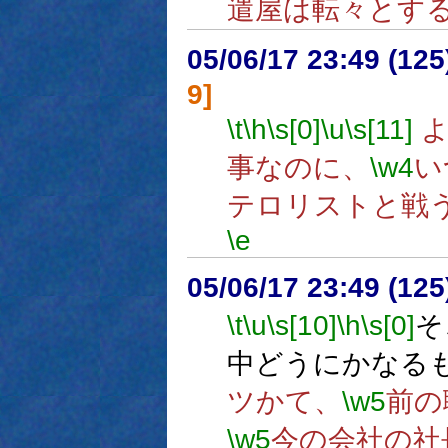
遣屋は転々とす
05/06/17 23:49 (
9]
\t
\h
\s[0]
\u
\s[11]
よ
事なのに、
\w4
い
テロリストと戦
\e
05/06/17 23:49 (
\t
\u
\s[10]
\h
\s[0]
そ
中どうにかなる
ツかて、
\w5
前の
\w5
今の会社の社