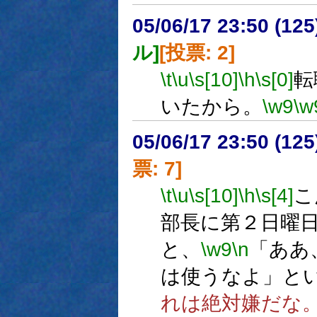
05/06/17 23:50 (
ル]
[投票: 2]
\t
\u
\s[10]
\h
\s[0]
転
いたから。
\w9
\w
05/06/17 23:50 (
票: 7]
\t
\u
\s[10]
\h
\s[4]
こ
部長に第２日曜
と、
\w9
\n
「ああ
は使うなよ」と
れは絶対嫌だな