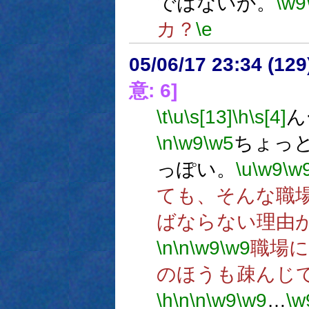
ではないか。
\w9
カ？
\e
05/06/17 23:34 (
意: 6]
\t
\u
\s[13]
\h
\s[4]
ん
\n
\w9
\w5
ちょっ
っぽい。
\u
\w9
\w
ても、そんな職
ばならない理由
\n
\n
\w9
\w9
職場
のほうも疎んじ
\h
\n
\n
\w9
\w9
…
\w