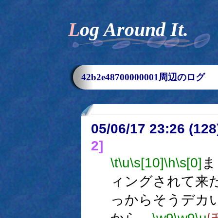
Log Around It.
42b2e48700000001周辺のログ
05/06/17 23:26 (
2]
\t
\u
\s[10]
\h
\s[0]
ま
ィングされて来
っからそうデカ