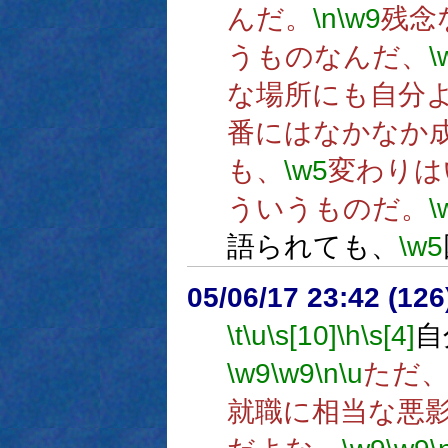
んだ。
\n
\w9
残念
うものなんだ、
\
な場所にも自分
番にはなかなか
も、
\w5
変わりは
ういうものだ。
\
語られても、
\w5
05/06/17 23:42 (
\t
\u
\s[10]
\h
\s[4]
自
\w9
\w9
\n
\u
ただ
就職に相当な悪