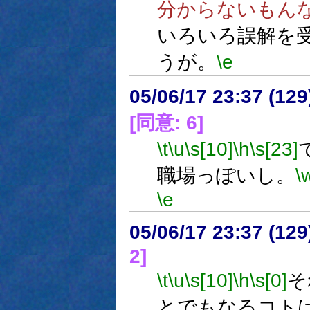
分からないもん
いろいろ誤解を
うが。
\e
05/06/17 23:37 (
[同意: 6]
\t
\u
\s[10]
\h
\s[23]
職場っぽいし。
\
\e
05/06/17 23:37 (
2]
\t
\u
\s[10]
\h
\s[0]
そ
とでもなるコト