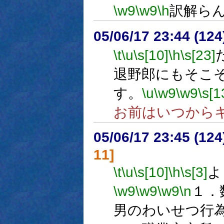
\w9
\w9
\h
訳解ら
05/06/17 23:44 (
\t
\u
\s[10]
\h
\s[23]
退野郎にもそこ
す。
\u
\w9
\w9
\s[1
お前はいつから
05/06/17 23:45 (12
11]
\t
\u
\s[10]
\h
\s[3]
よ
\w9
\w9
\w9
\n
１．
男のわいせつ行