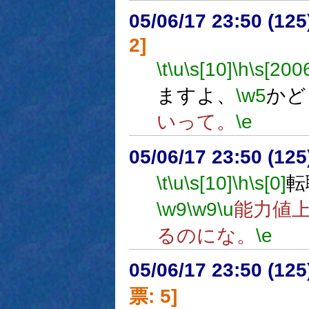
05/06/17 23:50 (
2]
\t
\u
\s[10]
\h
\s[200
ますよ、
\w5
かど
いって。
\e
05/06/17 23:50 (
\t
\u
\s[10]
\h
\s[0]
転
\w9
\w9
\u
能力値
るのにな。
\e
05/06/17 23:50 (
票: 5]