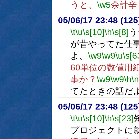
うと、
\w5
余計辛
05/06/17 23:48 (
\t
\u
\s[10]
\h
\s[8]
う
が昔やってた仕
よ。
\w9
\w9
\u
\s[6
60単位の数値用
事か？
\w9
\w9
\h
\n
てたときの話だ
05/06/17 23:48 (
\t
\u
\s[10]
\h
\s[23]
プロジェクトに