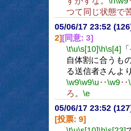
すかすな。
\n
\w9
つて同じ状態で
05/06/17 23:52 (
2]
[同意: 3]
\t
\u
\s[10]
\h
\s[4]
「
自体割に合うも
る送信者さんよ
\w9
\w9
\u
‥
\w9
‥
ろ。
\e
05/06/17 23:52 (
[投票: 9]
\t
\u
\s[10]
\h
\s[23]