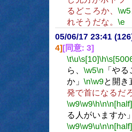
るどころか、
\w5
れそうだな。
\e
05/06/17 23:41 (
4]
[同意: 3]
\t
\u
\s[10]
\h
\s[500
ら、
\w5
\n
「やる
か」
\n
\w9
と開き
発で首になるだ
\w9
\w9
\h
\n
\n[half
る人がいますか
\w9
\w9
\u
\n
\n[half