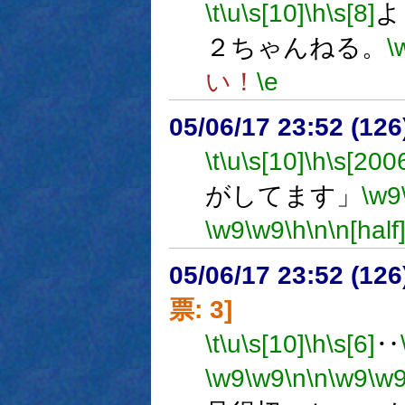
\t
\u
\s[10]
\h
\s[8]
よ
２ちゃんねる。
\
い！
\e
05/06/17 23:52 (
\t
\u
\s[10]
\h
\s[200
がしてます」
\w9
\w9
\w9
\h
\n
\n[half
05/06/17 23:52 (
票: 3]
\t
\u
\s[10]
\h
\s[6]
‥
\w9
\w9
\n
\n
\w9
\w