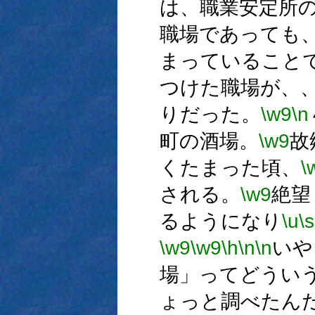
は、職業安定所
職場であっても
まっていること
つけた職場が、
りだった。
\w9
\n
町の酒場。
\w9
故
くたまった頃、
\
される。
\w9
絶望
るようになり
\u
\s
\w9
\w9
\h
\n
\n
いや
場」ってどうい
ょっと調べたん