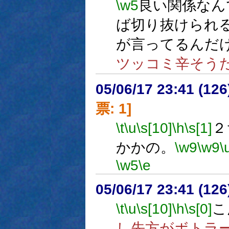
\w5
良い関係なん
ば切り抜けられ
が言ってるんだ
ツッコミ辛そう
05/06/17 23:41 (
票: 1]
\t
\u
\s[10]
\h
\s[1]
２
かかの。
\w9
\w9
\
\w5
\e
05/06/17 23:41 (
\t
\u
\s[10]
\h
\s[0]
こ
し先方がボトラ