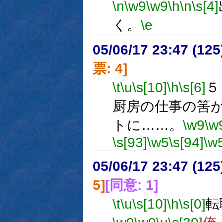
\n
\w9
\w9
\h
\n
\s[4]
く。
\e
05/06/17 23:47 (
票: 4]
\t
\u
\s[10]
\h
\s[6]
５
厨房の仕事の筈
トに……。
\w9
\w
\s[93]
\w5
\s[94]
\w
05/06/17 23:47 (
5]
[同意: 1]
\t
\u
\s[10]
\h
\s[0]
転