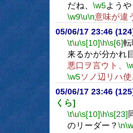
だね、
\w5
ようや
\w9
\u
\n
意味が違
05/06/17 23:46 (
\t
\u
\s[10]
\h
\s[6]
転
来るかが分かれ
悪口ヲ言ウト、
\
\w5
ソノ辺リハ使
05/06/17 23:46 (
くら]
\t
\u
\s[10]
\h
\s[23]
のリーダー？
\n
\