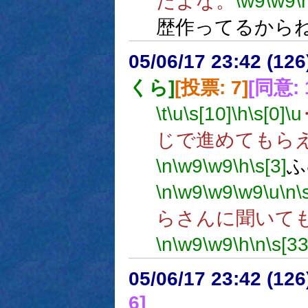
だよな。
\w9
\w9
\
歴作ってるから
05/06/17 23:42 (
くら]
[投票: 7]
[同意: 
\t
\u
\s[10]
\h
\s[0]
\u
じで進めてもら
\n
\w9
\w9
\h
\s[3]
ふ
\n
\w9
\w9
\w9
\u
\n
\
らさんに聞いて
\n
\w9
\w9
\h
\n
\s[33
05/06/17 23:42 (
6]