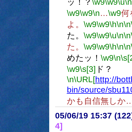
ッ！？
\w9
\w9
\u
\n
\w9
\w9
\n
…
\w9
何
よ。
\w9
\w9
\h
\n
\n
た。
\w9
\w9
\u
\n
\n
た。
\w9
\w9
\h
\n
\n
めたッ！
\w9
\n
\s[
\w9
\s[3]
ド？
\n
\URL[
http://bot
bin/source/sbu11
かも自信無しか
05/06/19 15:37 (12
4]