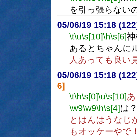
を引っ張らない
05/06/19 15:18 (
\t
\u
\s[10]
\h
\s[6]
神
あるとちゃんに
人あっても良い
05/06/19 15:18 (
6]
\t
\h
\s[0]
\u
\s[10]
あ
\w9
\w9
\h
\s[4]
は
とはんはうなじ
もオッケーやで