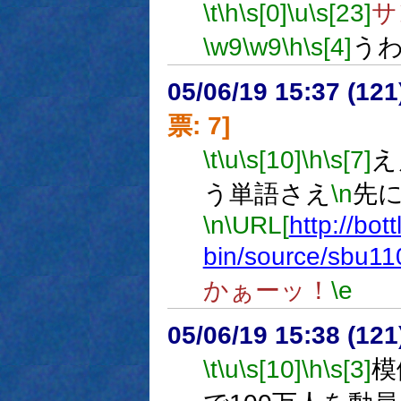
\t
\h
\s[0]
\u
\s[23]
サ
\w9
\w9
\h
\s[4]
う
05/06/19 15:37 (
票: 7]
\t
\u
\s[10]
\h
\s[7]
え
う単語さえ
\n
先
\n
\URL[
http://bot
bin/source/sbu11
かぁーッ！
\e
05/06/19 15:38 (
\t
\u
\s[10]
\h
\s[3]
模