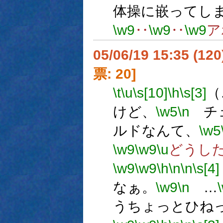
体操に嵌ってし
\w9
‥
\w9
‥
\w9
ア
05/06/19 15:35 (
票: 20]
\t
\u
\s[10]
\h
\s[3]
（
けど、
\w5
\n
チェ
ルドなんて、
\w5
\w9
\w9
\u
どうし
\w9
\w9
\h
\n
\n
\s[4]
なぁ。
\w9
\n
…
うちょっとひね