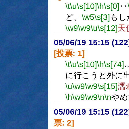
\t
\u
\s[10]
\h
\s[0]
‥
ど、
\w5
\s[3]
もし
\w9
\w9
\u
\s[12]
天
05/06/19 15:15 (
[投票: 1]
\t
\u
\s[10]
\h
\s[74]
に行こうと外に
\u
\w9
\w9
\s[15]
濡
\h
\w9
\w9
\n
\n
やめ
05/06/19 15:15 (
票: 2]