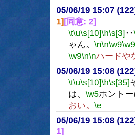
05/06/19 15:07 (
1]
[同意: 2]
\t
\u
\s[10]
\h
\s[3]
‥
ゃん。
\n
\n
\w9
\w
\w9
\n
\n
ハードや
05/06/19 15:08 (
\t
\u
\s[10]
\h
\s[35]
は、
\w5
ホントー
おい。
\e
05/06/19 15:08 (12
1]