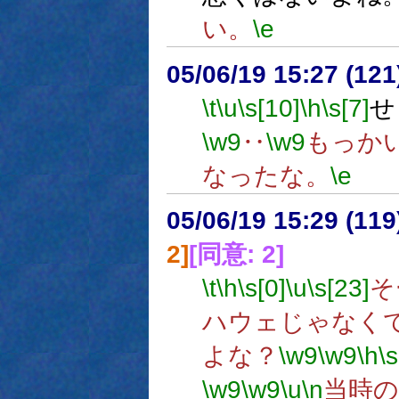
い。
\e
05/06/19 15:27 (
\t
\u
\s[10]
\h
\s[7]
せ
\w9
‥
\w9
もっか
なったな。
\e
05/06/19 15:29 (11
2]
[同意: 2]
\t
\h
\s[0]
\u
\s[23]
そ
ハウェじゃなく
よな？
\w9
\w9
\h
\
\w9
\w9
\u
\n
当時の