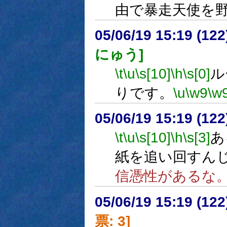
由で暴走天使を
05/06/19 15:19 (
にゅう]
\t
\u
\s[10]
\h
\s[0]
ル
りです。
\u
\w9
\w
05/06/19 15:19 (12
\t
\u
\s[10]
\h
\s[3]
あ
紙を追い回すん
信憑性があるな
05/06/19 15:19 (
票: 3]