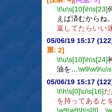
\t
\u
\s[10]
\h
\s[23]
えば済むからね
返してたらいい
05/06/19 15:17 (
票: 2]
\t
\u
\s[10]
\h
\s[24]
油を…
\w9
\w9
\u
\s
05/06/19 15:17 (
\t
\h
\s[0]
\u
\s[16]
だ
を持ってあると
\w9
\w9
\h
\s[8]
…
\