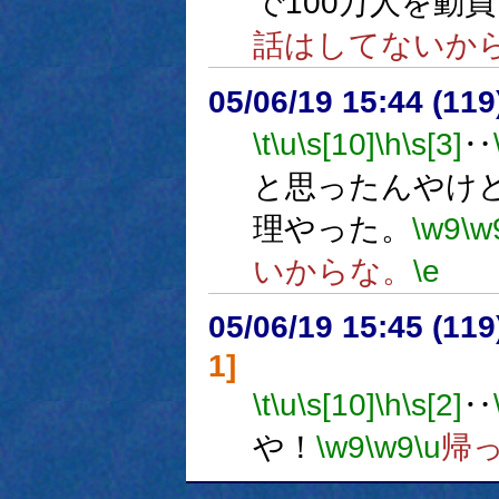
で100万人を動
話はしてないか
05/06/19 15:44 (
\t
\u
\s[10]
\h
\s[3]
‥
と思ったんやけ
理やった。
\w9
\w
いからな。
\e
05/06/19 15:45 (
1]
\t
\u
\s[10]
\h
\s[2]
‥
や！
\w9
\w9
\u
帰