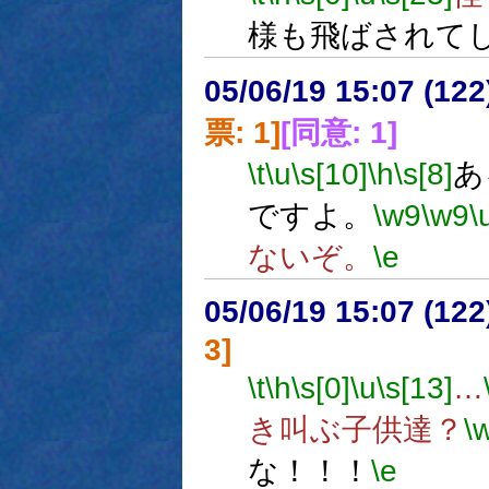
様も飛ばされて
05/06/19 15:07 (
票: 1]
[同意: 1]
\t
\u
\s[10]
\h
\s[8]
あ
ですよ。
\w9
\w9
\
ないぞ。
\e
05/06/19 15:07 (
3]
\t
\h
\s[0]
\u
\s[13]
…
き叫ぶ子供達？
\
な！！！
\e