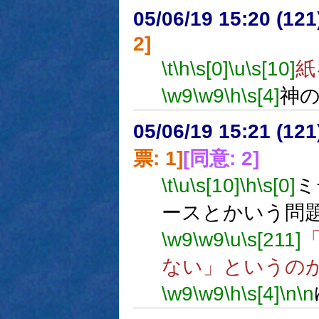
05/06/19 15:20 (12
2]
\t
\h
\s[0]
\u
\s[10]
紙
\w9
\w9
\h
\s[4]
神
05/06/19 15:21 (
票: 1]
[同意: 2]
\t
\u
\s[10]
\h
\s[0]
ミ
ースとかいう問
\w9
\w9
\u
\s[211]
ない」というの
\w9
\w9
\h
\s[4]
\n
\n