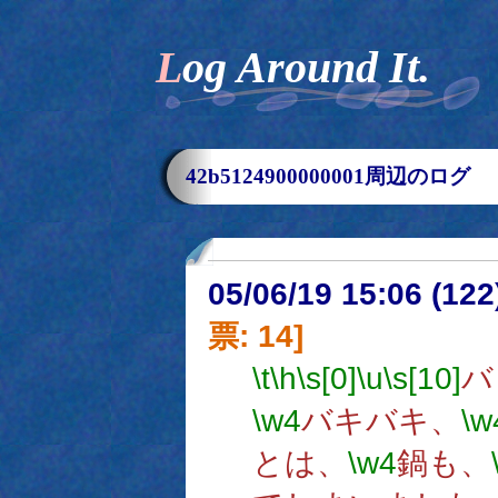
Log Around It.
42b5124900000001周辺のログ
05/06/19 15:06 (
票: 14]
\t
\h
\s[0]
\u
\s[10]
バ
\w4
バキバキ、
\w
とは、
\w4
鍋も、