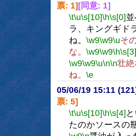
票: 1]
[同意: 1]
\t
\u
\s[10]
\h
\s[0]
並
ラ、キングギド
ね。
\w9
\w9
\u
そ
な。
\w9
\w9
\h
\s[3
\w9
\w9
\u
\n
\n
壮絶
ね。
\e
05/06/19 15:11 (
票: 5]
\t
\u
\s[10]
\h
\s[4]
と
たのかソースの