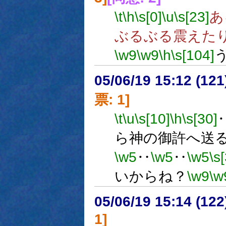
\t
\h
\s[0]
\u
\s[23]
あ
ぶるぶる震えた
\w9
\w9
\h
\s[104]
05/06/19 15:12 (
票: 1]
\t
\u
\s[10]
\h
\s[30]
ら神の御許へ送
\w5
‥
\w5
‥
\w5
\s
いからね？
\w9
\w
05/06/19 15:14 (
1]