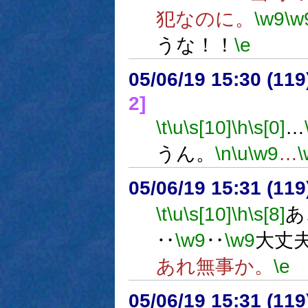
犯なのに。
\w9
\w
うな！！
\e
05/06/19 15:30 (11
2]
\t
\u
\s[10]
\h
\s[0]
…
うん。
\n
\u
\w9
…
\
05/06/19 15:31 (
\t
\u
\s[10]
\h
\s[8]
あ
‥
\w9
‥
\w9
大丈
あれ無事か。
\e
05/06/19 15:31 (11