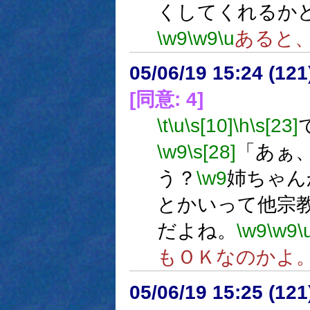
くしてくれるか
\w9
\w9
\u
あると
05/06/19 15:24 (
[同意: 4]
\t
\u
\s[10]
\h
\s[23]
\w9
\s[28]
「あぁ
う？
\w9
姉ちゃん
とかいって他宗
だよね。
\w9
\w9
\
もＯＫなのかよ
05/06/19 15:25 (