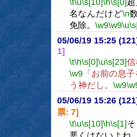
\t
\u
\s[10]
\h
\s[0]
超
名なんだけど
\n
免除。
\w9
\w9
\u
\s
05/06/19 15:25 (12
1]
\t
\h
\s[0]
\u
\s[23]
信
\w9
「お前の息子
う神だし。
\w9
\w
05/06/19 15:26 (
票: 7]
\t
\u
\s[10]
\h
\s[1]
そ
悪くはないよね