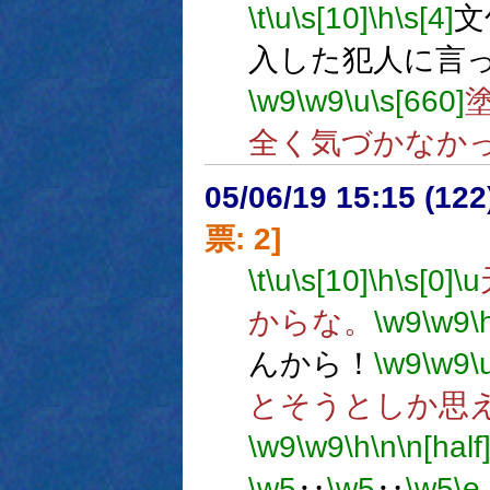
\t
\u
\s[10]
\h
\s[4]
文
入した犯人に言
\w9
\w9
\u
\s[660]
全く気づかなか
05/06/19 15:15 (
票: 2]
\t
\u
\s[10]
\h
\s[0]
\u
からな。
\w9
\w9
\
んから！
\w9
\w9
\
とそうとしか思
\w9
\w9
\h
\n
\n[half
\w5
‥
\w5
‥
\w5
\e