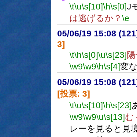
\t
\u
\s[10]
\h
\s[0]
J
は逃げるか？
\e
05/06/19 15:08 (12
3]
\t
\h
\s[0]
\u
\s[23]
陽
\w9
\w9
\h
\s[4]
変
05/06/19 15:08 (
[投票: 3]
\t
\u
\s[10]
\h
\s[23]
\w9
\w9
\u
\s[13]
む
レーを見ると見