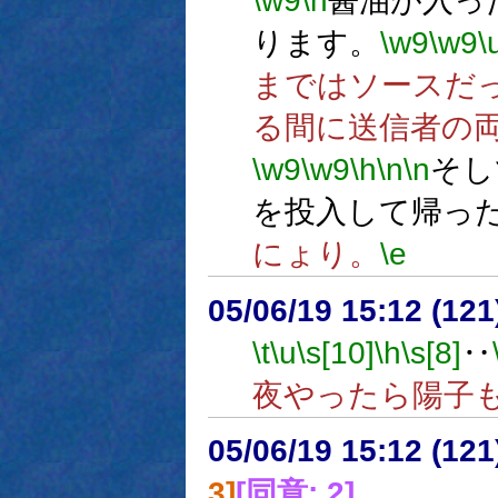
\w9
\n
醤油が入っ
ります。
\w9
\w9
\
まではソースだ
る間に送信者の
\w9
\w9
\h
\n
\n
そし
を投入して帰っ
にょり。
\e
05/06/19 15:12 (
\t
\u
\s[10]
\h
\s[8]
‥
夜やったら陽子
05/06/19 15:12 (12
3]
[同意: 2]