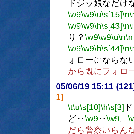
ドジッ娘なだけ
\w9
\w9
\u
\s[15]
\n
\
\w9
\w9
\h
\s[43]
\n
\
り？
\w9
\w9
\u
\n
\n
\w9
\w9
\h
\s[44]
\n
\
ォローにならな
から既にフォロ
05/06/19 15:11 (
1]
\t
\u
\s[10]
\h
\s[3]
ド
ど‥
\w9
‥
\w9
。
\
だら警察いらん