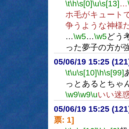
\t
\h
\s[0]
\u
\s[13]
…
ホ毛がキュート
争うような神様
…
\w5
…
\w5
どう
った夢子の方が
05/06/19 15:25 (
\t
\u
\s[10]
\h
\s[99]
っとあるとちゃ
\w9
\w9
\u
いい迷
05/06/19 15:25 (
票: 1]