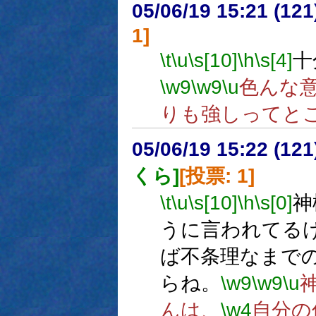
05/06/19 15:21 (
1]
\t
\u
\s[10]
\h
\s[4]
十
\w9
\w9
\u
色んな
りも強しってと
05/06/19 15:22 (
くら]
[投票: 1]
\t
\u
\s[10]
\h
\s[0]
神
うに言われてる
ば不条理なまで
らね。
\w9
\w9
\u
んは、
\w4
自分の