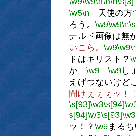
\w9
\w9
\h
\n
\n
\s[3]
\w5
\n
天使の方で
ろう。
\w9
\w9
\n
\s
ナルド画像は無
いこら。
\w9
\w9
\
ドはキリスト？
\
か。
\w9
…
\w9
し
えげつないけど
聞けぇぇぇッ！
\s[93]
\w3
\s[94]
\w
s[94]
\w3
\s[93]
\w3
ッ！？
\w9
まるち