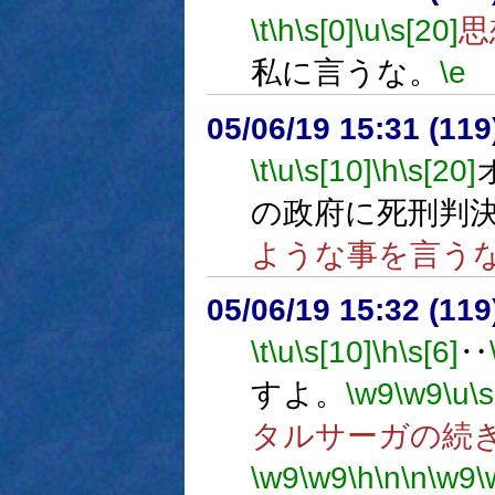
\t
\h
\s[0]
\u
\s[20]
思
私に言うな。
\e
05/06/19 15:31 (
\t
\u
\s[10]
\h
\s[20]
の政府に死刑判
ような事を言う
05/06/19 15:32 (
\t
\u
\s[10]
\h
\s[6]
‥
すよ。
\w9
\w9
\u
\s
タルサーガの続
\w9
\w9
\h
\n
\n
\w9
\