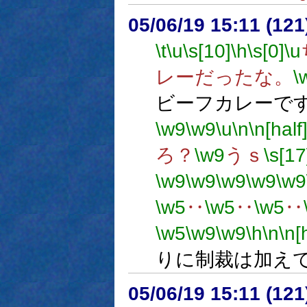
05/06/19 15:11 (
\t
\u
\s[10]
\h
\s[0]
\u
レーだったな。
\
ビーフカレーで
\w9
\w9
\u
\n
\n[half
ろ？
\w9
うｓ
\s[17
\w9
\w9
\w9
\w9
\w9
\w5
‥
\w5
‥
\w5
‥
\w5
\w9
\w9
\h
\n
\n[
りに制裁は加え
05/06/19 15:11 (