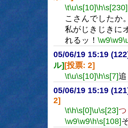
\t
\u
\s[10]
\h
\s[230]
こさんでしたか
私がじきじきに
れるッ！
\w9
\w9
\
05/06/19 15:19 (
ル]
[投票: 2]
\t
\u
\s[10]
\h
\s[7]
追
05/06/19 15:19 (12
2]
\t
\h
\s[0]
\u
\s[23]
つ
\w9
\w9
\h
\s[108]