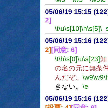
05/06/19 15:15 (
2]
\t
\u
\s[10]
\h
\s[5]
\_
05/06/19 15:16 (12
2]
[同意: 6]
\t
\h
\s[0]
\u
\s[23]
知
の名の元に無条
んだぞ。
\w9
\w9
\
きない。
\e
05/06/19 15:16 (
[投票: 4]
[同意: 9]