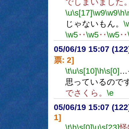
でしまいました
\u
\s[17]
\w9
\w9
\h
\
じゃないもん。
\
\w5
‥
\w5
‥
\w5
‥
05/06/19 15:07 (
票: 2]
\t
\u
\s[10]
\h
\s[0]
…
思っているので
でさくら。
\e
05/06/19 15:07 (12
1]
\t
\h
\s[0]
\u
\s[23]
怪