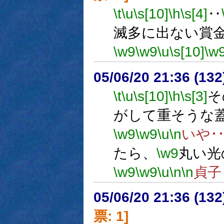
\t
\u
\s[10]
\h
\s[4]
‥
滅多に出ない賞
\w9
\w9
\u
\s[10]
\w
05/06/20 21:36 (
\t
\u
\s[10]
\h
\s[3]
そ
がして重そうな
\w9
\w9
\u
\n
いや･･
たら、
\w9
丸い光
\w9
\w9
\u
\n
\n
貞子
05/06/20 21:36 (
票: 1]