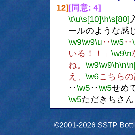
12]
[同意: 4]
\t
\u
\s[10]
\h
\s[80]
ールのような感
\w9
\w9
\u
‥
\w5
‥
いる！！」
\w9
\n
ね。
\w9
\w9
\h
\n
\n
え、
\w6
こちらの
‥
\w5
‥
\w5
せめ
\w5
ただきちさん
©2001-2026 SSTP Bottle 