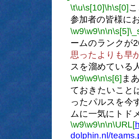
\t
\u
\s[10]
\h
\s[0]
ここ
参加者の皆様に
\w9
\w9
\n
\n
\s[5]
\_
ームのランクが2
思ったよりも早
スを溜めている
\w9
\w9
\n
\s[6]
ま
ておきたいこと
ったパルスを今す
ムに一気にトド
\w9
\w9
\n
\n
\URL[
h
dolphin.nl/team