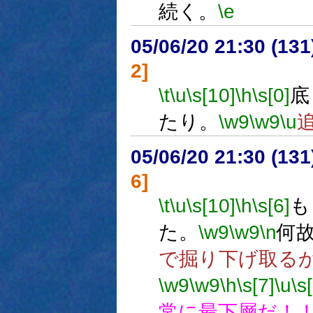
続く。
\e
05/06/20 21:30 (13
2]
\t
\u
\s[10]
\h
\s[0]
底
たり。
\w9
\w9
\u
05/06/20 21:30 (13
6]
\t
\u
\s[10]
\h
\s[6]
も
た。
\w9
\w9
\n
何
で掘り下げ取る
\w9
\w9
\h
\s[7]
\u
\s
常に最下層だ！