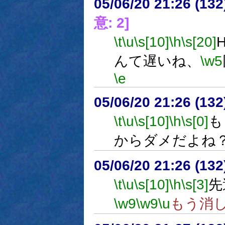
05/06/20 21:26 (
意: 2]
\t
\u
\s[10]
\h
\s[20]
んて遅いね、
\w5
\e
05/06/20 21:26 (13
\t
\u
\s[10]
\h
\s[0]
も
からダメだよね
05/06/20 21:26 (13
\t
\u
\s[10]
\h
\s[3]
先
\w9
\w9
\u
もう消