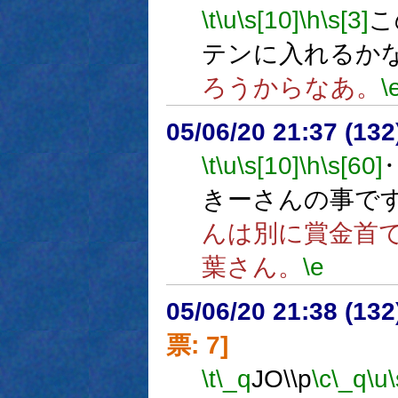
\t
\u
\s[10]
\h
\s[3]
こ
テンに入れるか
ろうからなあ。
\
05/06/20 21:37 (
\t
\u
\s[10]
\h
\s[60]
きーさんの事で
んは別に賞金首
葉さん。
\e
05/06/20 21:38 (
票: 7]
\t
\_q
JO\\p
\c
\_q
\u