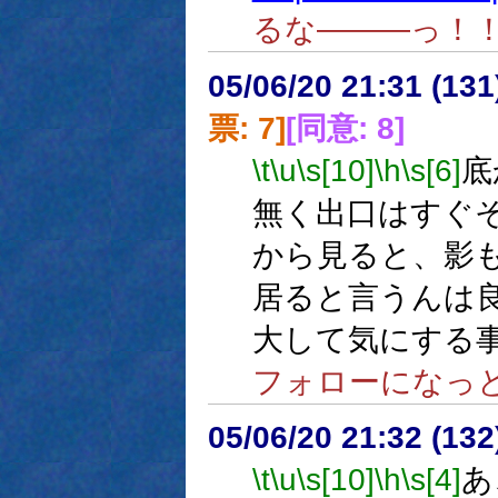
るな―――っ！
05/06/20 21:31 (13
票: 7]
[同意: 8]
\t
\u
\s[10]
\h
\s[6]
底
無く出口はすぐ
から見ると、影
居ると言うんは
大して気にする
フォローになっ
05/06/20 21:32 (13
\t
\u
\s[10]
\h
\s[4]
あ