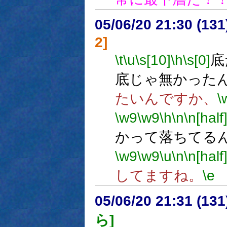
05/06/20 21:30 (
2]
\t
\u
\s[10]
\h
\s[0]
底
底じゃ無かった
たいんですか、
\
\w9
\w9
\h
\n
\n[half
かって落ちてる
\w9
\w9
\u
\n
\n[half
してますね。
\e
05/06/20 21:31 (
ら]