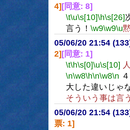
4]
[同意: 8]
\t
\u
\s[10]
\h
\s[26]
言う！
\w9
\w9
\u
05/06/20 21:54 (
2]
[同意: 1]
\t
\h
\s[0]
\u
\s[10]
人
\n
\w8
\h
\n
\w8
\n
４
大した違いじゃ
そういう事は言
05/06/20 21:54 (
票: 1]