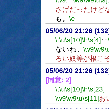
\w9
。
\w9
\w9
\u
\s[
さげだったけど
も。
\e
05/06/20 21:26 (
\t
\u
\s[10]
\h
\s[4]
‥
ないね。
\w9
\w9
\
ろい奴等が根こ
05/06/20 21:26 (
[同意: 2]
\t
\u
\s[10]
\h
\s[23]
\w9
\w9
\u
\s[11]
お