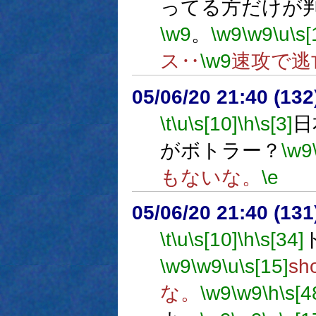
ってる方だけが
\w9
。
\w9
\w9
\u
\s[
ス‥
\w9
速攻で逃
05/06/20 21:40 (13
\t
\u
\s[10]
\h
\s[3]
日
がボトラー？
\w9
もないな。
\e
05/06/20 21:40 (
\t
\u
\s[10]
\h
\s[34]
\w9
\w9
\u
\s[15]
s
な。
\w9
\w9
\h
\s[4