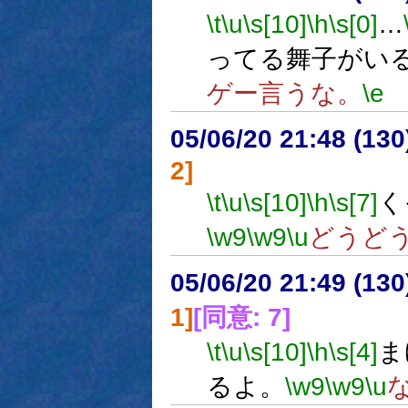
\t
\u
\s[10]
\h
\s[0]
…
ってる舞子がい
ゲー言うな。
\e
05/06/20 21:48 (
2]
\t
\u
\s[10]
\h
\s[7]
く
\w9
\w9
\u
どうど
05/06/20 21:49 (13
1]
[同意: 7]
\t
\u
\s[10]
\h
\s[4]
ま
るよ。
\w9
\w9
\u