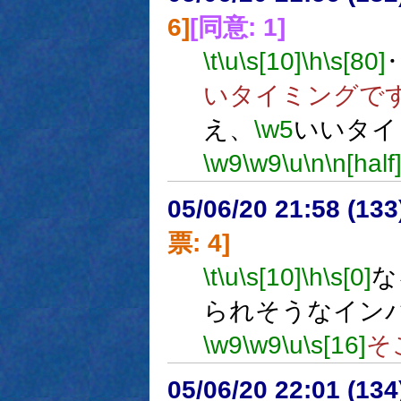
6]
[同意: 1]
\t
\u
\s[10]
\h
\s[80]
いタイミングで
え、
\w5
いいタイ
\w9
\w9
\u
\n
\n[half
05/06/20 21:58 (13
票: 4]
\t
\u
\s[10]
\h
\s[0]
な
られそうなイン
\w9
\w9
\u
\s[16]
そ
05/06/20 22:01 (