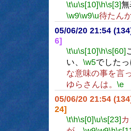
\t
\u
\s[10]
\h
\s[3]
無
\w9
\w9
\u
待たん
05/06/20 21:54 (
6]
\t
\u
\s[10]
\h
\s[60]
い、
\w5
でしたっ
な意味の事を言
ゆらさんは。
\e
05/06/20 21:54 (13
24]
\t
\h
\s[0]
\u
\s[23]
カ
が。
\w9
\w9
\h
\s[1