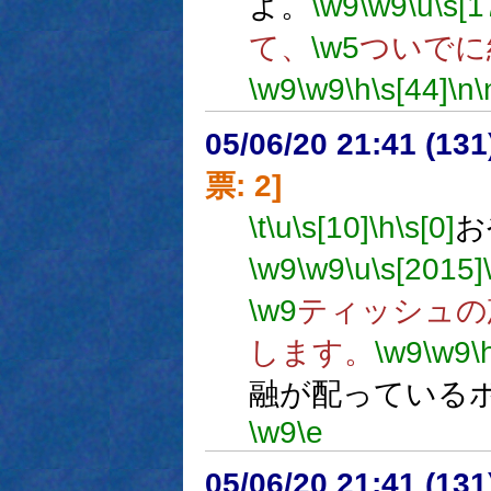
よ。
\w9
\w9
\u
\s[1
て、
\w5
ついでに
\w9
\w9
\h
\s[44]
\n
\
05/06/20 21:41 (
票: 2]
\t
\u
\s[10]
\h
\s[0]
お
\w9
\w9
\u
\s[2015]
\w9
ティッシュの
します。
\w9
\w9
\
融が配っている
\w9
\e
05/06/20 21:41 (