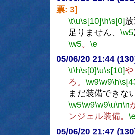
票: 3]
\t
\u
\s[10]
\h
\s[0]
放
足りません、
\w5
\w5
。
\e
05/06/20 21:44 (
\t
\h
\s[0]
\u
\s[10]
や
ろ。
\w9
\w9
\h
\s[4
まだ装備できな
\w5
\w9
\w9
\u
\n
\n
ンジェル装備。
\
05/06/20 21:47 (