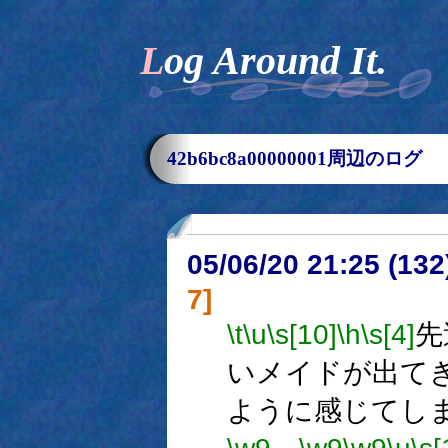
Log Around It.
42b6bc8a00000001周辺のログ
05/06/20 21:25 (13
7]
\t
\u
\s[10]
\h
\s[4]
先
いメイドが出て
ように感じてし