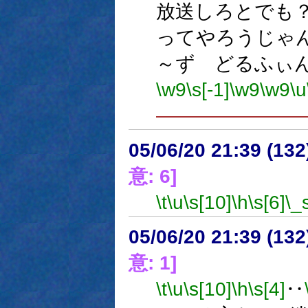
放送しろとでも
ってやろうじゃ
～ず どるふぃ
\w9
\s[-1]
\w9
\w9
\u
―――――――
05/06/20 21:39 (
意: 6]
\t
\u
\s[10]
\h
\s[6]
\_
05/06/20 21:39 (
意: 1]
\t
\u
\s[10]
\h
\s[4]
‥