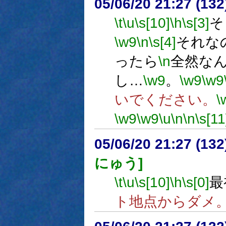
05/06/20 21:27 (
\t
\u
\s[10]
\h
\s[3]
そ
\w9
\n
\s[4]
それな
ったら
\n
全然な
し…
\w9
。
\w9
\w9
いでください。
\
\w9
\w9
\u
\n
\n
\s[11
05/06/20 21:27 (
にゅう]
\t
\u
\s[10]
\h
\s[0]
最
ト地点からダメ