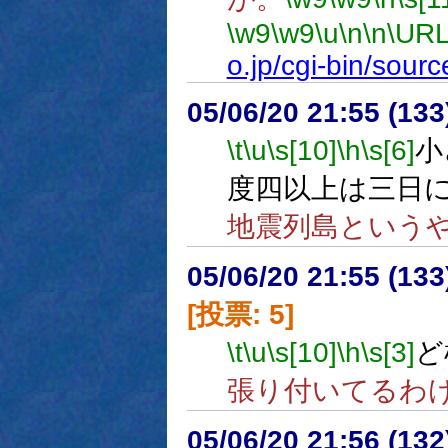
\w9
\w9
\u
\n
\n
\URL
o.jp/cgi-bin/sou
05/06/20 21:55 (
\t
\u
\s[10]
\h
\s[6]
小
度四以上は三日
地震列島という
05/06/20 21:55 (
[投票: 5]
\t
\u
\s[10]
\h
\s[3]
ど
張り付いてるわ
05/06/20 21:56 (