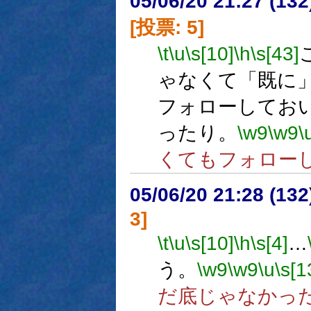
05/06/20 21:27 (
[投票: 5]
\t
\u
\s[10]
\h
\s[43]
ゃなくて「既に
フォローしてお
ったり。
\w9
\w9
\
くてもフォロー
05/06/20 21:28 (13
3]
\t
\u
\s[10]
\h
\s[4]
…
う。
\w9
\w9
\u
\s[1
だ底じゃなかっ