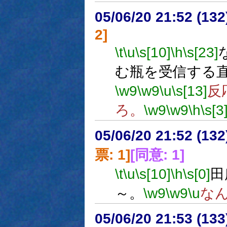
05/06/20 21:52 (13
2]
\t
\u
\s[10]
\h
\s[23]
む瓶を受信する
\w9
\w9
\u
\s[13]
反
ろ。
\w9
\w9
\h
\s[3
05/06/20 21:52 (
票: 1]
[同意: 1]
\t
\u
\s[10]
\h
\s[0]
田
～。
\w9
\w9
\u
な
05/06/20 21:53 (13