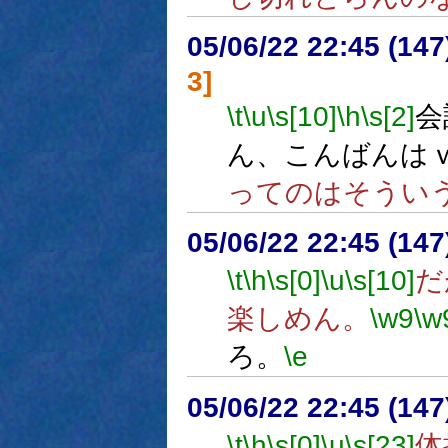
05/06/22 22:45 (
3]
\t
\u
\s[10]
\h
\s[2]
会
ん、こんばんは
ってのはそうい
05/06/22 22:45 (14
\t
\h
\s[0]
\u
\s[10]
だ
楽しめん。
\w9
\w
ろ。
\e
05/06/22 22:45 (14
\t
\h
\s[0]
\u
\s[23]
体