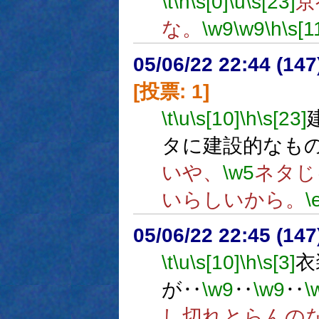
\t
\h
\s[0]
\u
\s[23]
京
な。
\w9
\w9
\h
\s[1
05/06/22 22:44 (
[投票: 1]
\t
\u
\s[10]
\h
\s[23]
タに建設的なも
いや、
\w5
ネタじ
いらしいから。
\
05/06/22 22:45 (
\t
\u
\s[10]
\h
\s[3]
衣
が‥
\w9
‥
\w9
‥
\
し切れとらんの