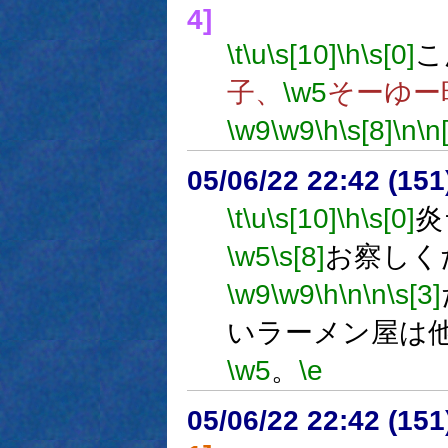
4]
\t
\u
\s[10]
\h
\s[0]
こ
子、
\w5
そーゆー
\w9
\w9
\h
\s[8]
\n
\n
05/06/22 22:42 (15
\t
\u
\s[10]
\h
\s[0]
炎
\w5
\s[8]
お察しく
\w9
\w9
\h
\n
\n
\s[3]
いラーメン屋は
\w5
。
\e
05/06/22 22:42 (15