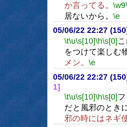
か言ってる。
\w9
居ないから。
\e
05/06/22 22:27 (
\t
\u
\s[10]
\h
\s[0]
こ
をつけて楽しむ
メン。
\e
05/06/22 22:27 (
1]
\t
\u
\s[10]
\h
\s[0]
フ
だと風邪のとき
邪の時にはネギ