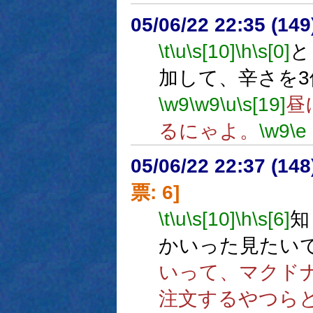
05/06/22 22:35 (
\t
\u
\s[10]
\h
\s[0]
と
加して、辛さを
\w9
\w9
\u
\s[19]
昼
るにゃよ。
\w9
\e
05/06/22 22:37 (
票: 6]
\t
\u
\s[10]
\h
\s[6]
知
かいった見たい
いって、マクドナ
注文するやつら