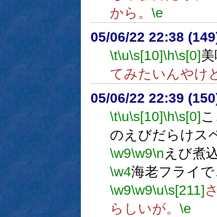
から。
\e
05/06/22 22:38 (
\t
\u
\s[10]
\h
\s[0]
美
てみたいんやけ
05/06/22 22:39 (
\t
\u
\s[10]
\h
\s[0]
こ
のえびだらけス
\w9
\w9
\n
えび煮
\w4
海老フライで
\w9
\w9
\u
\s[211]
らしいが。
\e