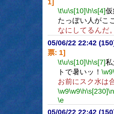
1]
\t
\u
\s[10]
\h
\s[4]
仮
たっぽい人がこ
なにしてるんだ
05/06/22 22:42 (
票: 1]
\t
\u
\s[10]
\h
\s[7]
私
トで暑いッ！
\w9
お前にスク水は
\w9
\w9
\h
\s[230]
\
\e
05/06/22 22:42 (