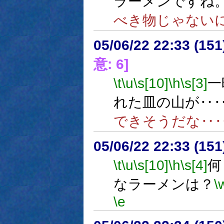
ラーメンですね
べき物じゃない
05/06/22 22:33 (
意: 6]
\t
\u
\s[10]
\h
\s[3]
一
れた皿の山が‥
できそうだな‥
05/06/22 22:33 (
\t
\u
\s[10]
\h
\s[4]
何
なラーメンは？
\
\e