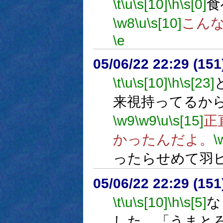
\t
\u
\s[10]
\h
\s[0]
食
\w8
\u
\s[10]
こん
\e
05/06/22 22:29 (
\t
\u
\s[10]
\h
\s[23]
来視持ってるか
\w9
\w9
\u
\s[15]
正
かったんだよ。
\
ったらせめて羽
05/06/22 22:29 (
\t
\u
\s[10]
\h
\s[5]
な
した、「うまと