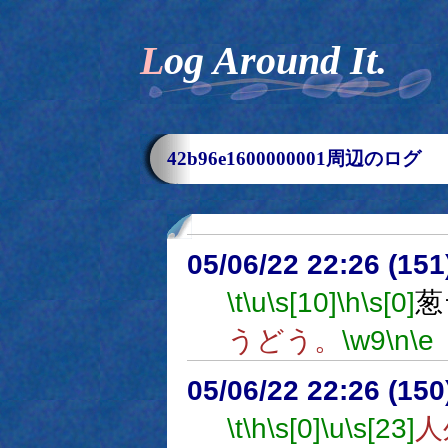
Log Around It.
42b96e1600000001周辺のログ
05/06/22 22:26 (
\t
\u
\s[10]
\h
\s[0]
葱
うどう。
\w9
\n
\e
05/06/22 22:26 (15
\t
\h
\s[0]
\u
\s[23]
人