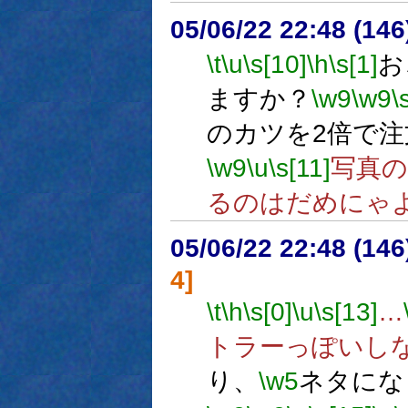
05/06/22 22:48 (
\t
\u
\s[10]
\h
\s[1]
お
ますか？
\w9
\w9
\
のカツを2倍で
\w9
\u
\s[11]
写真
るのはだめにゃ
05/06/22 22:48 (
4]
\t
\h
\s[0]
\u
\s[13]
…
トラーっぽいし
り、
\w5
ネタにな