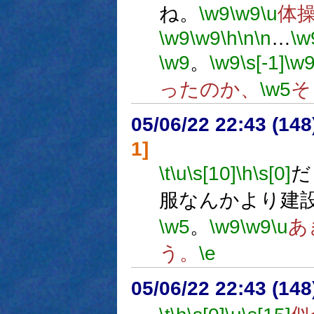
ね。
\w9
\w9
\u
体
\w9
\w9
\h
\n
\n
…
\w
\w9
。
\w9
\s[-1]
\w
ったのか、
\w5
そ
05/06/22 22:43 (
1]
\t
\u
\s[10]
\h
\s[0]
だ
服なんかより建
\w5
。
\w9
\w9
\u
あ
う。
\e
05/06/22 22:43 (14