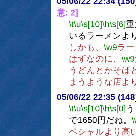
05/06/22 22:34 (
意: 2]
\t
\u
\s[10]
\h
\s[6]
重
いるラーメンよ
しかも、
\w9
ラー
はずなのに、
\w9
うどんとかそば
まうような店よ
05/06/22 22:35 (
\t
\u
\s[10]
\h
\s[0]
う
で1650円だね。
ペシャルより高