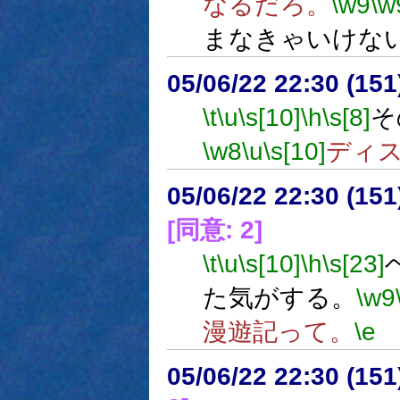
なるだろ。
\w9
\w
まなきゃいけな
05/06/22 22:30 (
\t
\u
\s[10]
\h
\s[8]
そ
\w8
\u
\s[10]
ディ
05/06/22 22:30 (
[同意: 2]
\t
\u
\s[10]
\h
\s[23]
た気がする。
\w9
漫遊記って。
\e
05/06/22 22:30 (