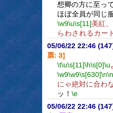
想卿の方に至っ
ほぼ全員が同じ
\w9
\u
\s[11]
美紅、
らわされるカー
05/06/22 22:46 (
票: 3]
\t
\u
\s[11]
\h
\s[0]
\u
\w9
\w9
\s[630]
\n
\
にゃ絶対に合わ
ッ！
\e
05/06/22 22:46 (14