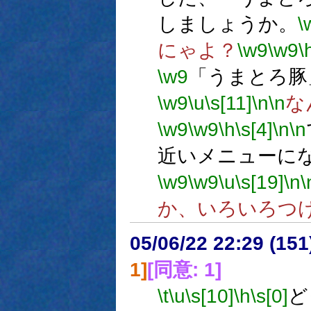
しましょうか。
\
にゃよ？
\w9
\w9
\
\w9
「うまとろ豚
\w9
\u
\s[11]
\n
\n
な
\w9
\w9
\h
\s[4]
\n
\n
近いメニューに
\w9
\w9
\u
\s[19]
\n
\
か、いろいろつ
05/06/22 22:29 (15
1]
[同意: 1]
\t
\u
\s[10]
\h
\s[0]
ど