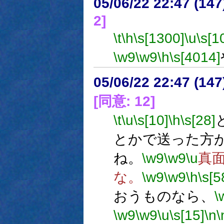
05/06/22 22:47 (
2]
\t
\h
\s[1300]
\u
\s[1
\w9
\w9
\h
\s[4014]
05/06/22 22:47 (
[同意: 12]
\t
\u
\s[10]
\h
\s[28]
とかで送った方
ね。
\w9
\w9
\u
真
な。
\w9
\w9
\h
\s[5
おうものなら、
\
\w9
\w9
\u
\s[15]
\n
\