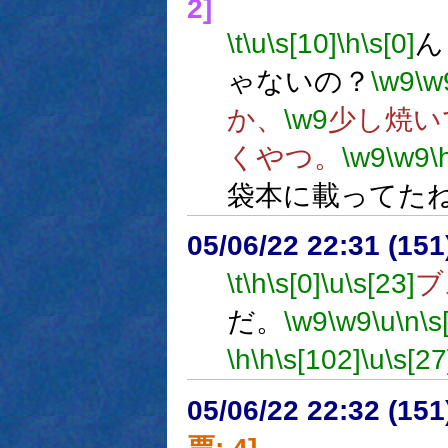
2]
\t
\u
\s[10]
\h
\s[0]
ん
ゃないの？
\w9
\w
か、
\w9
少し焼い
くやつ。
\w9
\w9
\
袋本に載ってた
05/06/22 22:31 (15
\t
\h
\s[0]
\u
\s[23]
ブ
だ。
\w9
\w9
\u
\n
\s
\h
\h
\s[102]
\u
\s[27
05/06/22 22:32 (