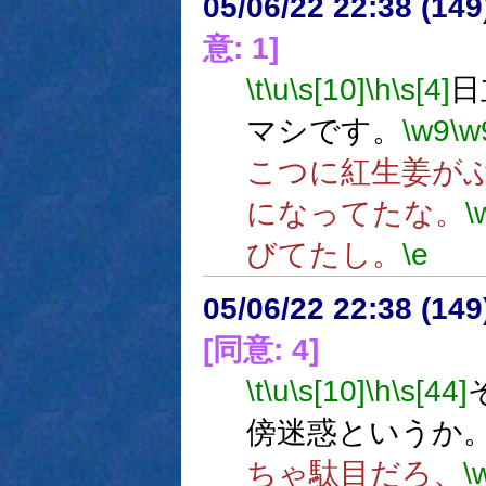
05/06/22 22:38 (
意: 1]
\t
\u
\s[10]
\h
\s[4]
日
マシです。
\w9
\w
こつに紅生姜が
になってたな。
\
びてたし。
\e
05/06/22 22:38 (
[同意: 4]
\t
\u
\s[10]
\h
\s[44]
傍迷惑というか
ちゃ駄目だろ、
\