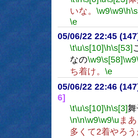
いな。
\w9
\w9
\h
\s
\e
05/06/22 22:45 (
\t
\u
\s[10]
\h
\s[53]
なの
\w9
\s[58]
\w9
ち着け。
\e
05/06/22 22:46 (
6]
\t
\u
\s[10]
\h
\s[3]
舞
\n
\n
\w9
\w9
\u
まあ
多くて2着やろう