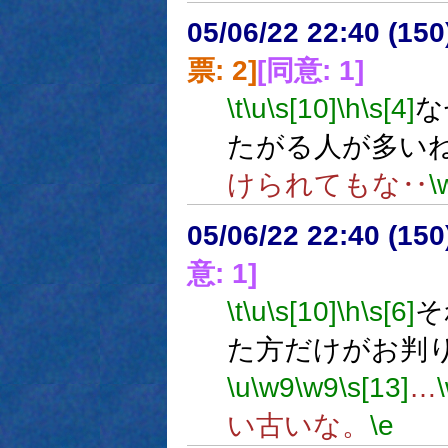
05/06/22 22:40 (15
票: 2]
[同意: 1]
\t
\u
\s[10]
\h
\s[4]
な
たがる人が多い
けられてもな‥
\
05/06/22 22:40 (
意: 1]
\t
\u
\s[10]
\h
\s[6]
そ
た方だけがお判
\u
\w9
\w9
\s[13]
…
い古いな。
\e