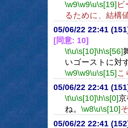
\w9
\w9
\u
\s[19]
ビ
るために、結構
05/06/22 22:41 (
[同意: 10]
\t
\u
\s[10]
\h
\s[56]
いゴーストに対
\w9
\w9
\u
\s[15]
こ
05/06/22 22:41 (
\t
\u
\s[10]
\h
\s[0]
京
ね。
\w8
\u
\s[10]
05/06/22 22:41 (