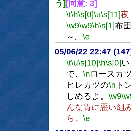
う]
[同意: 3]
\t
\h
\s[0]
\u
\s[11]
夜
\w9
\w9
\h
\s[1]
布
～。
\e
05/06/22 22:47 (
\t
\u
\s[10]
\h
\s[0]
い
で、
\n
ロースカ
ヒレカツの
\n
ト
しめるよ。
\w9
\w
んな胃に悪い組
ら。
\e