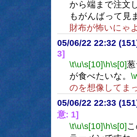
から端まで注文
もがんばって見
財布が怖いにゃ
05/06/22 22:32 (
3]
\t
\u
\s[10]
\h
\s[0]
葱
が食べたいな。
\
のを想像してま
05/06/22 22:33 (
意: 1]
\t
\u
\s[10]
\h
\s[0]
こ