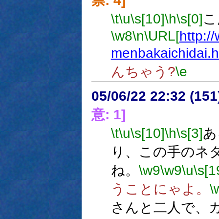
票: 4]
\t
\u
\s[10]
\h
\s[0]
こ
\w8
\n
\URL[
http:/
menbakaichidai.h
んちゃう?
\e
05/06/22 22:32 (
意: 1]
\t
\u
\s[10]
\h
\s[3]
あ
り、この手のネ
ね。
\w9
\w9
\u
\s[1
うことにゃよ。
\
さんと二人で、