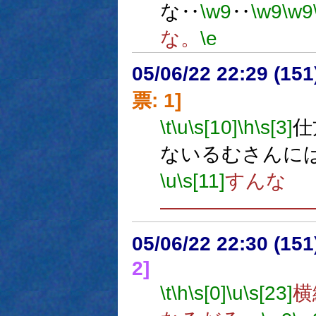
な‥
\w9
‥
\w9
\w9
な。
\e
05/06/22 22:29 (
票: 1]
\t
\u
\s[10]
\h
\s[3]
仕
ないるむさんには
\u
\s[11]
すんな
―――――――
05/06/22 22:30 (15
2]
\t
\h
\s[0]
\u
\s[23]
横