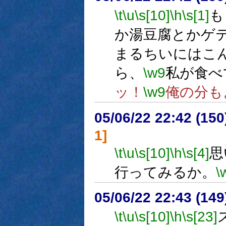
\t
\u
\s[10]
\h
\s[1]
も
か湯豆腐とかゲ
まるちいにはこ
ら、
\w9
私が食べ
ッ！
\w9
俺の分も
05/06/22 22:42 (15
1]
\t
\u
\s[10]
\h
\s[4]
思
行ってみるか。
\
05/06/22 22:43 (
\t
\u
\s[10]
\h
\s[23]