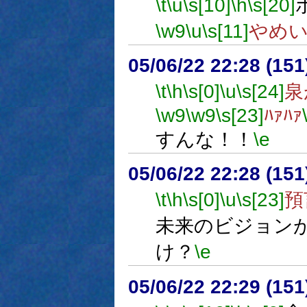
\t
\u
\s[10]
\h
\s[20]
\w9
\u
\s[11]
やめ
05/06/22 22:28 (15
\t
\h
\s[0]
\u
\s[24]
泉
\w9
\w9
\s[23]
ﾊｧﾊｧ
すんな！！
\e
05/06/22 22:28 (15
\t
\h
\s[0]
\u
\s[23]
預
未来のビジョン
け？
\e
05/06/22 22:29 (