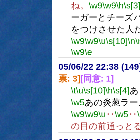
ね。
\w9
\w9
\h
\s[3
ーガーとチーズバー
をつけさせた人
\w9
\w9
\u
\s[10]
\n
\
\w9
\e
05/06/22 22:38 (14
票: 3]
[同意: 1]
\t
\u
\s[10]
\h
\s[4]
あ
\w5
あの炎葱ラー
\w9
\w9
\u
‥
\w5
‥
の目の前通っと