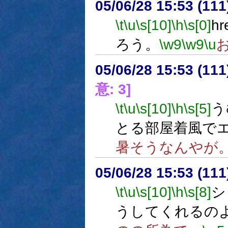
05/06/28 15:53 (
\t
\u
\s[10]
\h
\s[0]
hr
ろう。
\w9
\w9
\u
05/06/28 15:53 (11
意: 3]
\t
\u
\s[10]
\h
\s[5]
う
とる部屋着風で
暑そうなんやが
05/06/28 15:53 (
\t
\u
\s[10]
\h
\s[8]
シ
うしてくれるの