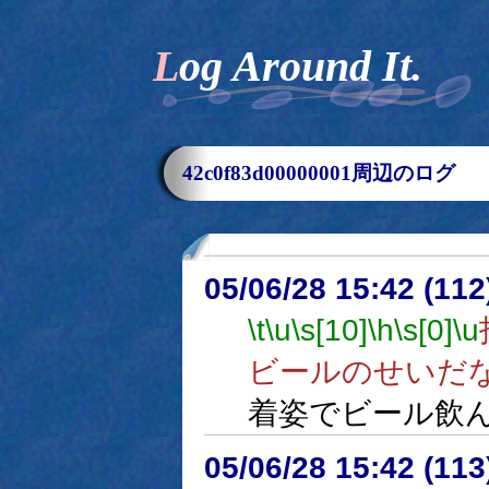
Log Around It.
42c0f83d00000001周辺のログ
05/06/28 15:42 (
\t
\u
\s[10]
\h
\s[0]
\u
ビールのせいだ
着姿でビール飲
05/06/28 15:42 (