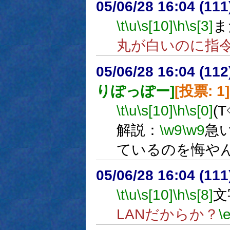
05/06/28 16:04 (
\t
\u
\s[10]
\h
\s[3]
ま
丸が白いのに指
05/06/28 16:04 (
りぽっぽー]
[投票: 1]
\t
\u
\s[10]
\h
\s[0]
(
解説：
\w9
\w9
急
ているのを悔や
05/06/28 16:04 (
\t
\u
\s[10]
\h
\s[8]
文
LANだからか？
\