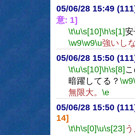
05/06/28 15:49 (
意: 1]
\t
\u
\s[10]
\h
\s[1]
安
\w9
\w9
\u
強いし
05/06/28 15:50 (
\t
\u
\s[10]
\h
\s[8]
こ
暗躍してる？
\w9
無限大。
\e
05/06/28 15:50 (11
14]
\t
\h
\s[0]
\u
\s[23]
う