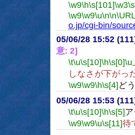
\w9
\h
\s[101]
\w3
\
\w9
\w9
\u
\n
\n
\URL
o.jp/cgi-bin/sour
05/06/28 15:52 (
意: 2]
\t
\u
\s[10]
\h
\s[0]
\u
しなさが下がっ
\w9
\w9
\h
\s[4]
ど
05/06/28 15:53 (
\t
\u
\s[10]
\h
\s[5]
ア
\w9
\w9
\u
\s[11]
待