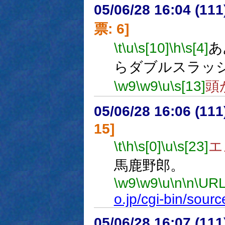
05/06/28 16:04 (
票: 6]
\t
\u
\s[10]
\h
\s[4]
あ
らダブルスラッ
\w9
\w9
\u
\s[13]
頭
05/06/28 16:06 (11
15]
\t
\h
\s[0]
\u
\s[23]
エ
馬鹿野郎。
\w9
\w9
\u
\n
\n
\URL
o.jp/cgi-bin/sour
05/06/28 16:07 (