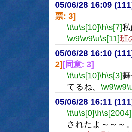
05/06/28 16:09 (
票: 3]
\t
\u
\s[10]
\h
\s[7]
私
\w9
\w9
\u
\s[11]
班
05/06/28 16:10 (11
2]
[同意: 3]
\t
\u
\s[10]
\h
\s[3]
舞
てるね。
\w9
\w9
\
05/06/28 16:11 (
\t
\u
\s[0]
\h
\s[2004]
されたよ～～～