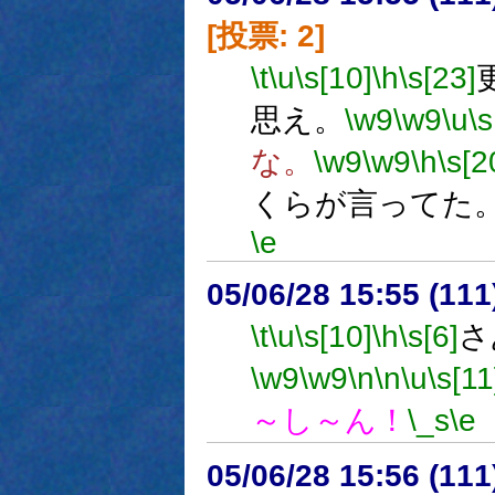
[投票: 2]
\t
\u
\s[10]
\h
\s[23]
思え。
\w9
\w9
\u
\s
な。
\w9
\w9
\h
\s[2
くらが言ってた
\e
05/06/28 15:55 (
\t
\u
\s[10]
\h
\s[6]
さ
\w9
\w9
\n
\n
\u
\s[11
～し～ん！
\_s
\e
05/06/28 15:56 (