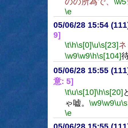
のの所為で、
\w5
\e
05/06/28 15:54 (11
9]
\t
\h
\s[0]
\u
\s[23]
ネ
\w9
\w9
\h
\s[104]
05/06/28 15:55 (
意: 5]
\t
\u
\s[10]
\h
\s[20]
ゃ嘘。
\w9
\w9
\u
\s
\e
05/06/28 15:55 (