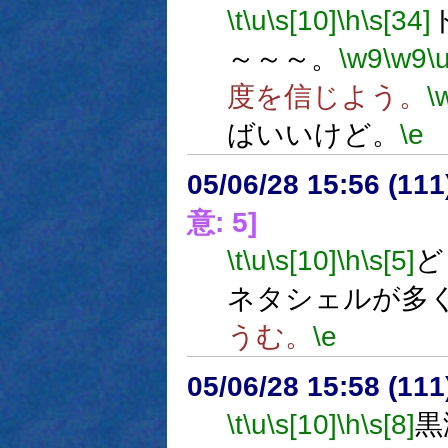
\t
\u
\s[10]
\h
\s[34]
～～～。
\w9
\w9
\
度を信じよう。
\
ばいいけど。
\e
05/06/28 15:56 (
意: 5]
\t
\u
\s[10]
\h
\s[5]
ど
ネタシェルが多
うむ。
\e
05/06/28 15:58 (
\t
\u
\s[10]
\h
\s[8]
黒