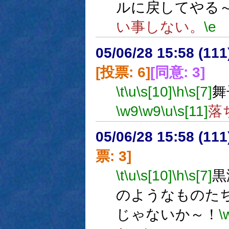
ルに戻してやる
い事しない。
\e
05/06/28 15:58 (
[投票: 6]
[同意: 3]
\t
\u
\s[10]
\h
\s[7]
舞
\w9
\w9
\u
\s[11]
落
05/06/28 15:58 (
票: 3]
\t
\u
\s[10]
\h
\s[7]
黒
のようなものた
じゃないか～！
\