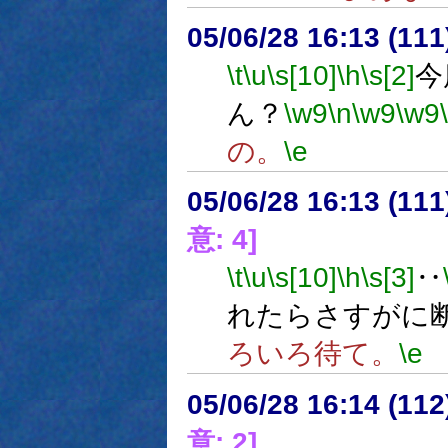
05/06/28 16:13 (
\t
\u
\s[10]
\h
\s[2]
今
ん？
\w9
\n
\w9
\w9
の。
\e
05/06/28 16:13 (
意: 4]
\t
\u
\s[10]
\h
\s[3]
‥
れたらさすがに
ろいろ待て。
\e
05/06/28 16:14 (
意: 2]