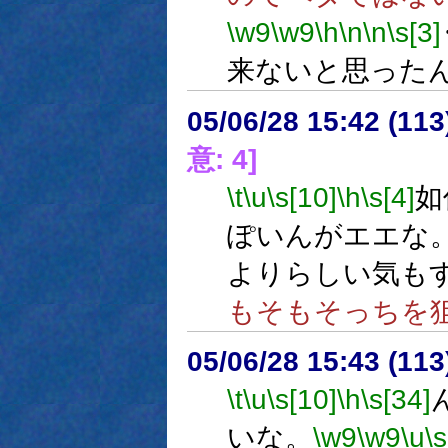
\w9
\w9
\h
\n
\n
\s[3]
来ないと思った
05/06/28 15:42 (11
意: 4]
\t
\u
\s[10]
\h
\s[4]
如
ぽいんがエエな
よりらしい気も
もそもそっちを
05/06/28 15:43 (11
\t
\u
\s[10]
\h
\s[34]
いな。
\w9
\w9
\u
\s