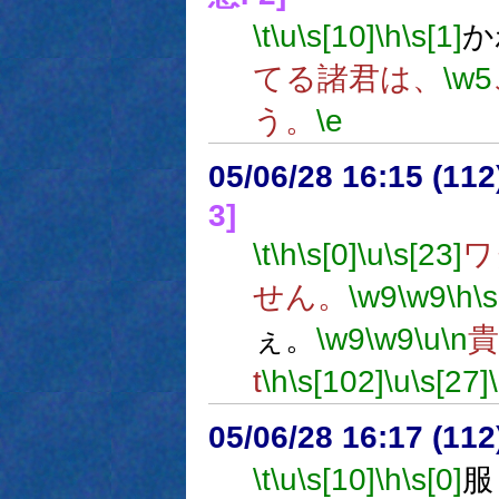
\t
\u
\s[10]
\h
\s[1]
か
てる諸君は、
\w5
う。
\e
05/06/28 16:15 (11
3]
\t
\h
\s[0]
\u
\s[23]
ワ
せん。
\w9
\w9
\h
\
ぇ。
\w9
\w9
\u
\n
t
\h
\s[102]
\u
\s[27]
05/06/28 16:17 (
\t
\u
\s[10]
\h
\s[0]
服