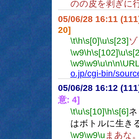
のの皮を剥ぎに
05/06/28 16:11 (11
20]
\t
\h
\s[0]
\u
\s[23]
ゾ
\w9
\h
\s[102]
\u
\s[
\w9
\w9
\u
\n
\n
\URL
o.jp/cgi-bin/sour
05/06/28 16:12 (
意: 4]
\t
\u
\s[10]
\h
\s[6]
ネ
はボトルに生き
\w9
\w9
\u
まあな