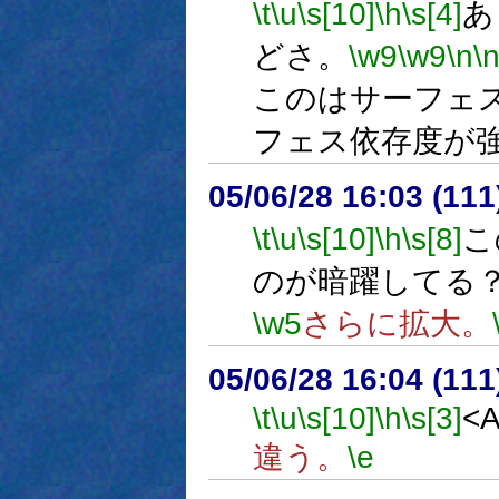
\t
\u
\s[10]
\h
\s[4]
あ
どさ。
\w9
\w9
\n
\
このはサーフェ
フェス依存度が
05/06/28 16:03 (
\t
\u
\s[10]
\h
\s[8]
こ
のが暗躍してる
\w5
さらに拡大。
05/06/28 16:04 (
\t
\u
\s[10]
\h
\s[3]
<A
違う。
\e