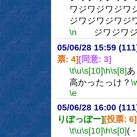
ワジワジワジワ
ジワジワジワジ
\n
ジワジワジ
05/06/28 15:59 (
票: 4]
[同意: 3]
\t
\u
\s[10]
\h
\s[8]
あ
高かったっけ？
\
\e
05/06/28 16:00 (
りぽっぽー]
[投票: 6]
\t
\u
\s[10]
\h
\s[0]
(