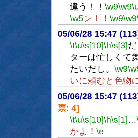
違う！！
\w9
\w9
\
\w5
ン！！
\w9
\w9
05/06/28 15:47 (
\t
\u
\s[10]
\h
\s[3]
だ
ターは忙しくて
たいだし。
\w9
\w
いに頼むと色物
05/06/28 15:47 (11
票: 4]
\t
\u
\s[10]
\h
\s[1]
…
かよ！
\e