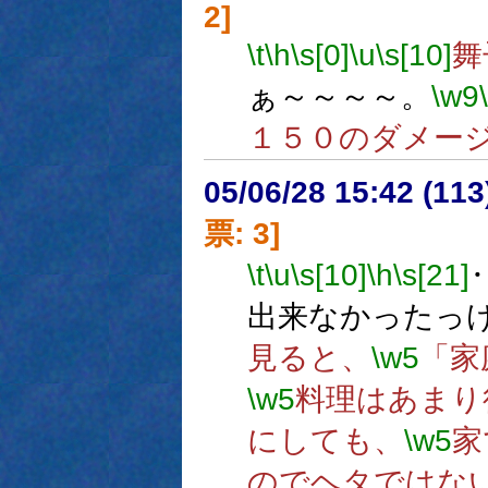
2]
\t
\h
\s[0]
\u
\s[10]
舞
ぁ～～～～。
\w9
１５０のダメー
05/06/28 15:42 (
票: 3]
\t
\u
\s[10]
\h
\s[21]
出来なかったっ
見ると、
\w5
「家
\w5
料理はあまり
にしても、
\w5
家
のでヘタではな