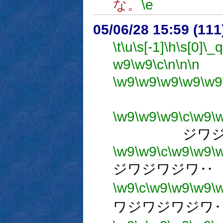
な。
\e
05/06/28 15:59 (11
\t
\u
\s[-1]
\h
\s[0]
\_q
w9
\w9
\c
\n
\n
\n
\w9
\w9
\w9
\w9
\w9
ジ
\w9
\w9
\w9
\c
\w9
\
ジワジ
\w9
\w9
\c
\w9
\w9
\
ジワジワジワ‥
\w9
\c
\w9
\w9
\w9
\
ワジワジワジワ