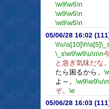
\w9
\w5
\n
ぽ
\w9
\w5
\n
ぽ
\w9
\w5
\n
05/06/28 16:02 (
\t
\u
\s[10]
\h
\s[5]
\_
\_s
\w9
\w9
\u
\n
\n
と急ぎ気味だな
たら困るから、
\
よ～。
\w9
\w9
\u
\n
ぞ。
\e
05/06/28 16:03 (