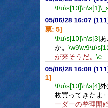
\t
\u
\s[10]
\h
\s[1]
\_
05/06/28 16:07 (
票: 5]
\t
\u
\s[10]
\h
\s[3]
あ
か。
\w9
\w9
\u
\s[1
が来そうだ。
\e
05/06/28 16:08 (11
1]
\t
\u
\s[10]
\h
\s[4]
外
枚買ってきたよ
ーダーの整理開