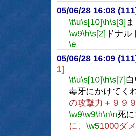
05/06/28 16:08 (
\t
\u
\s[10]
\h
\s[3]
ま
\w9
\h
\s[2]
ドナル
\e
05/06/28 16:09 (
1]
\t
\u
\s[10]
\h
\s[7]
白
毒牙にかけてく
の攻撃力＋９９
\w9
\w9
\h
\n
\n
死に
に、
\w5
1000