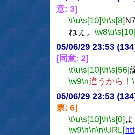
意: 3]
\t
\u
\s[10]
\h
\s[8]
N
ねぇ。
\w8
\u
\s[10
05/06/29 23:53 (
[同意: 2]
\t
\u
\s[10]
\h
\s[56]
\w9
\n
違うから！
05/06/29 23:53 (
票: 6]
\t
\u
\s[10]
\h
\s[0]
よ
\w9
\h
\n
\n
\URL[
ht