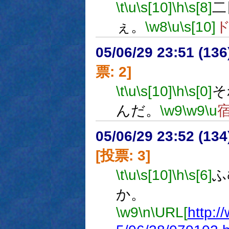
\t
\u
\s[10]
\h
\s[8]
二
ぇ。
\w8
\u
\s[10]
05/06/29 23:51 (
票: 2]
\t
\u
\s[10]
\h
\s[0]
そ
んだ。
\w9
\w9
\u
05/06/29 23:52 (
[投票: 3]
\t
\u
\s[10]
\h
\s[6]
ふ
か。
\w9
\n
\URL[
http:/