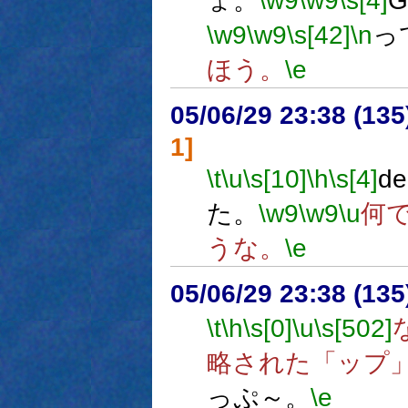
ょ。
\w9
\w9
\s[4]
\w9
\w9
\s[42]
\n
っ
ほう。
\e
05/06/29 23:38 (13
1]
\t
\u
\s[10]
\h
\s[4]
d
た。
\w9
\w9
\u
何
うな。
\e
05/06/29 23:38 (13
\t
\h
\s[0]
\u
\s[502]
略された「ップ
っぷ～。
\e