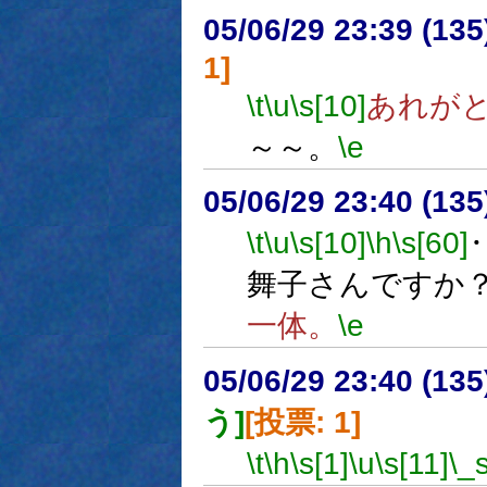
05/06/29 23:39 (
1]
\t
\u
\s[10]
あれが
～～。
\e
05/06/29 23:40 (13
\t
\u
\s[10]
\h
\s[60]
舞子さんですか
一体。
\e
05/06/29 23:40 (13
う]
[投票: 1]
\t
\h
\s[1]
\u
\s[11]
\_