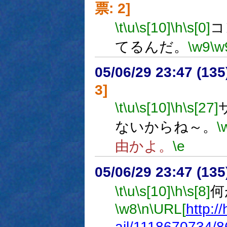
票: 2]
\t
\u
\s[10]
\h
\s[0]
コ
てるんだ。
\w9
\w
05/06/29 23:47 (
3]
\t
\u
\s[10]
\h
\s[27]
ないからね～。
\
由かよ。
\e
05/06/29 23:47 (
\t
\u
\s[10]
\h
\s[8]
何
\w8
\n
\URL[
http:/
ail/1118670734/8