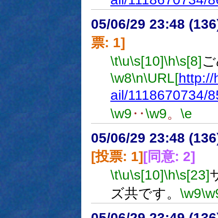
05/06/29 23:48 (
票: 1]
\t
\u
\s[10]
\h
\s[8]
ご
\w8
\n
\URL[
http:/
ail/1118670734/8
\w9
‥
\w9
。
\e
05/06/29 23:48 (
[投票: 1]
[同意: 2]
\t
\u
\s[10]
\h
\s[23]
ズ共です。
\w9
\w
05/06/29 23:49 (