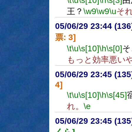
\t
\u
\s[10]
\h
\s[3]
由
王？
\w9
\w9
\u
そ
05/06/29 23:44 (
票: 3]
\t
\u
\s[10]
\h
\s[0]
そ
もっと効率悪い
05/06/29 23:45 (
4]
\t
\u
\s[10]
\h
\s[45]
れ。
\e
05/06/29 23:45 (