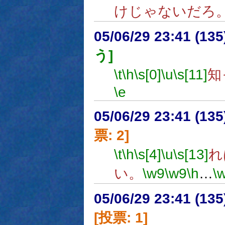
けじゃないだろ
05/06/29 23:41 (13
う]
\t
\h
\s[0]
\u
\s[11]
知
\e
05/06/29 23:41 (
票: 2]
\t
\h
\s[4]
\u
\s[13]
れ
い。
\w9
\w9
\h
…
\
05/06/29 23:41 (
[投票: 1]