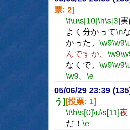
票: 2]
\t
\u
\s[10]
\h
\s[3]
実
よく分かって
\n
かった。
\w9
\w9
\
んですか。
\w9
\w
なくで。
\w9
\w9
\
\w9
。
\e
05/06/29 23:39 (13
う]
[投票: 1]
\t
\h
\s[0]
\u
\s[11]
夜
だ！
\e