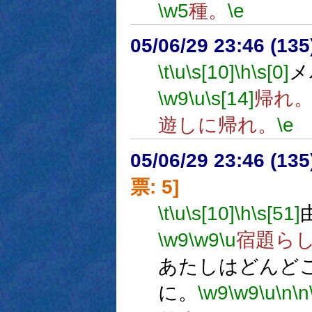
\w5
種。
\e
05/06/29 23:46 (13
\t
\u
\s[10]
\h
\s[0]
メ
\w9
\u
\s[14]
帰れ
遊しに帰れ。
\e
05/06/29 23:46 (
票: 5]
\t
\u
\s[10]
\h
\s[51]
\w9
\w9
\u
宿題ら
あたしはどんど
に。
\w9
\w9
\u
\n
\n