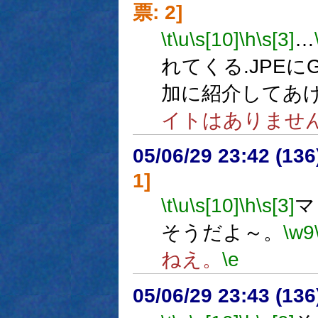
票: 2]
\t
\u
\s[10]
\h
\s[3]
…
れてくる.JPEに
加に紹介してあ
イトはありませ
05/06/29 23:42 (
1]
\t
\u
\s[10]
\h
\s[3]
マ
そうだよ～。
\w9
ねえ。
\e
05/06/29 23:43 (13