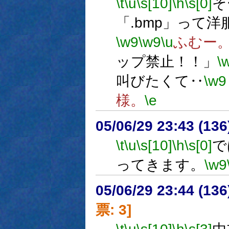
\t
\u
\s[10]
\h
\s[0]
そ
「.bmp」って
\w9
\w9
\u
ふむー
ップ禁止！！」
\
叫びたくて‥
\w9
様。
\e
05/06/29 23:43 (
\t
\u
\s[10]
\h
\s[0]
で
ってきます。
\w9
05/06/29 23:44 (
票: 3]