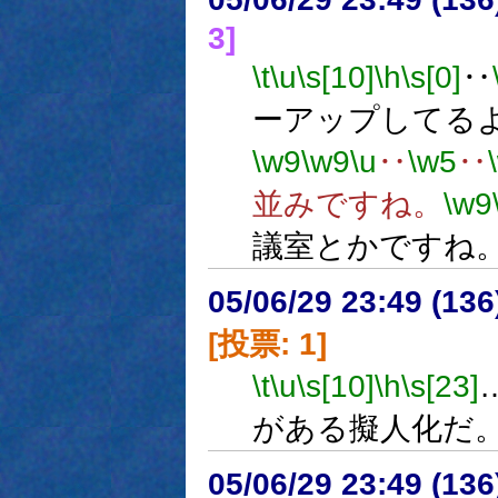
3]
\t
\u
\s[10]
\h
\s[0]
‥
ーアップしてる
\w9
\w9
\u
‥
\w5
‥
並みですね。
\w9
議室とかですね
05/06/29 23:49 (
[投票: 1]
\t
\u
\s[10]
\h
\s[23]
がある擬人化だ
05/06/29 23:49 (