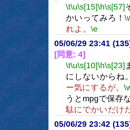
\t
\u
\s[15]
\h
\s[57]
かいってみろ！
\
れよ。
\e
05/06/29 23:41 (
[同意: 4]
\t
\u
\s[10]
\h
\s[23]
にしないからね
ー気にするが。
\
うとmpgで保存
駄にでかいだけ
05/06/29 23:42 (