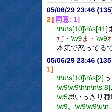
05/06/29 23:46 (
2]
[同意: 1]
\t
\u
\s[10]
\h
\s[41]
だ・
\w9
ま・
\w9
本気で怒ってる
05/06/29 23:46 (
1]
\t
\u
\s[10]
\h
\s[2]
っ
\w9
\w9
\h
\n
\n
\s[8]
\w5
思いっきり種
\w9
。
\w9
\w9
\u
\n