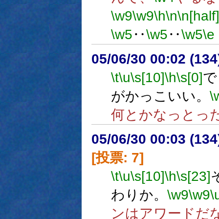
\w9
\w9
\h
\n
\n[half
\w5
‥
\w5
‥
\w5
\e
05/06/30 00:02 (
\t
\u
\s[10]
\h
\s[0]
で
がかっこいい。
\
何とかなっとっ
05/06/30 00:03 (
[投票: 7]
\t
\u
\s[10]
\h
\s[23]
わりか。
\w9
\w9
\
ンはアワードだ