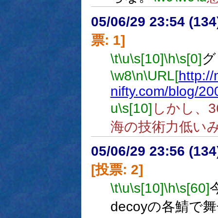
05/06/29 23:54 (
票: 1]
\t
\u
\s[10]
\h
\s[0]
グ
\w8
\n
\URL[
http:/
nifty.com/blog/2
u
\s[10]
しかし、3
海の技術力低い
05/06/29 23:56 (
[投票: 2]
\t
\u
\s[10]
\h
\s[60]
decoyの各鯖