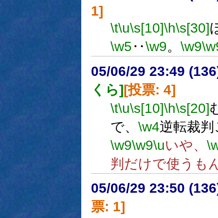
1]
\t
\u
\s[10]
\h
\s[30]
\w5
‥
\w9
。
\w9
\w
05/06/29 23:49 (
くら]
[投票: 4]
\t
\u
\s[10]
\h
\s[20]
で、
\w4
逆転裁判
\w9
\w9
\u
いや、
\
判だけで使うも
05/06/29 23:50 (
票: 1]