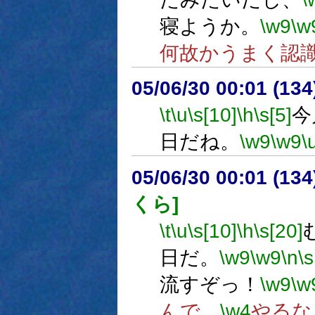
寝ようか。
\w9
\w
何故かうまく認
05/06/30 00:01 (
\t
\u
\s[10]
\h
\s[5]
今
日だね。
\w9
\w9
\
05/06/30 00:01 (
くら]
\t
\u
\s[10]
\h
\s[20]
日だ。
\w9
\w9
\n
\s
流すぞっ！
\w9
\w
んで、
\w4
やるな