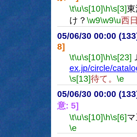
\t
\u
\s[10]
\h
\s[3]
東
け？
\w9
\w9
\u
西
05/06/30 00:00 (13
8]
\t
\u
\s[10]
\h
\s[23]
ex.jp/circle/cat
\s[13]
待て。
\e
05/06/30 00:00 (13
意: 5]
\t
\u
\s[10]
\h
\s[6]
マ
\e