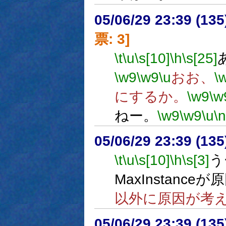
05/06/29 23:39 (
票: 3]
\t
\u
\s[10]
\h
\s[25]
\w9
\w9
\u
おお、
\
にするか。
\w9
\w
ねー。
\w9
\w9
\u
\n
05/06/29 23:39 (
\t
\u
\s[10]
\h
\s[3]
う
MaxInstance
以外に原因が考
05/06/29 23:39 (