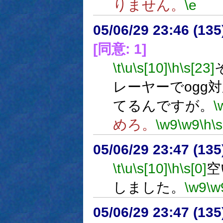
りません。
\e
05/06/29 23:46 (
[同意: 1]
\t
\u
\s[10]
\h
\s[23]
レーヤーでogg
てるんですが。
\
めろ。
\w9
\w9
\h
\s
05/06/29 23:47 (
\t
\u
\s[10]
\h
\s[0]
空
しました。
\w9
\w
05/06/29 23:47 (