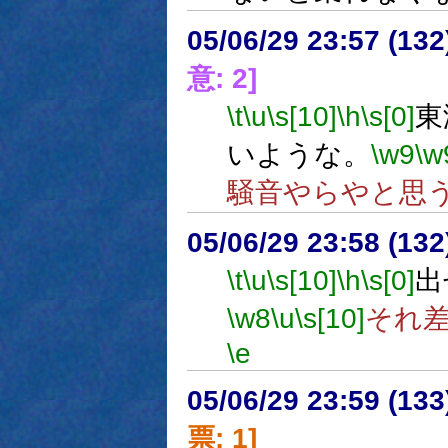
05/06/29 23:57 (
意: 2]
\t
\u
\s[10]
\h
\s[0]
東
いような。
\w9
\w
騒音やらやと思
05/06/29 23:58 (
\t
\u
\s[10]
\h
\s[0]
出
\w8
\u
\s[10]
それ
\e
05/06/29 23:59 (
票: 1]