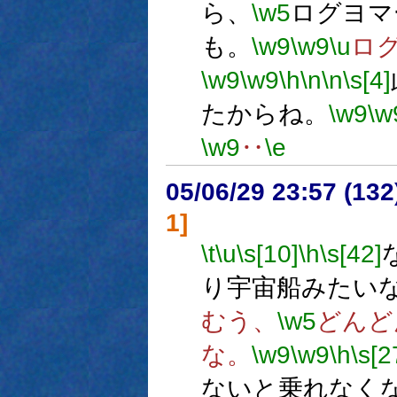
ら、
\w5
ログヨマ
も。
\w9
\w9
\u
ロ
\w9
\w9
\h
\n
\n
\s[4]
たからね。
\w9
\w
\w9
‥
\e
05/06/29 23:57 (
1]
\t
\u
\s[10]
\h
\s[42]
り宇宙船みたい
むう、
\w5
どんど
な。
\w9
\w9
\h
\s[2
ないと乗れなく