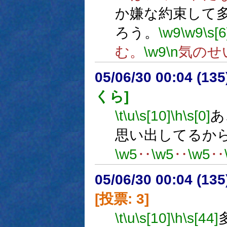
か嫌な約束して
ろう。
\w9
\w9
\s[6
む。
\w9
\n
気のせ
05/06/30 00:04 (
くら]
\t
\u
\s[10]
\h
\s[0]
あ
思い出してるか
\w5
‥
\w5
‥
\w5
‥
05/06/30 00:04 (
[投票: 3]
\t
\u
\s[10]
\h
\s[44]