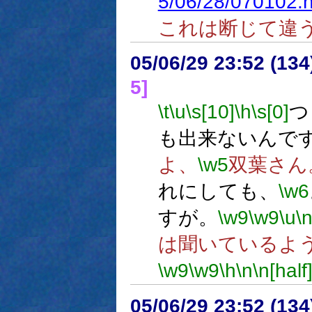
5/06/28/070102.h
これは断じて違
05/06/29 23:52 (
5]
\t
\u
\s[10]
\h
\s[0]
つ
も出来ないんで
よ、
\w5
双葉さん
れにしても、
\w6
すが。
\w9
\w9
\u
\
は聞いているよ
\w9
\w9
\h
\n
\n[half
05/06/29 23:52 (