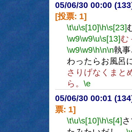
05/06/30 00:00 (
[投票: 1]
\t
\u
\s[10]
\h
\s[23]
\w9
\w9
\u
\s[13]
む
\w9
\w9
\h
\n
\n
執事
わったらお風呂
さりげなくまと
ら。
\e
05/06/30 00:01 (
票: 1]
\t
\u
\s[10]
\h
\s[4]
さ
たみたいだし、
\