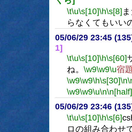
くら]
\t
\u
\s[10]
\h
\s[8]
ま
らなくてもいい
05/06/29 23:45 (
1]
\t
\u
\s[10]
\h
\s[60]
ね。
\w9
\w9
\u
宿
\w9
\w9
\h
\s[30]
\n
\
\w9
\w9
\u
\n
\n[half
05/06/29 23:46 (
\t
\u
\s[10]
\h
\s[6]
c
ロの組み合わせ