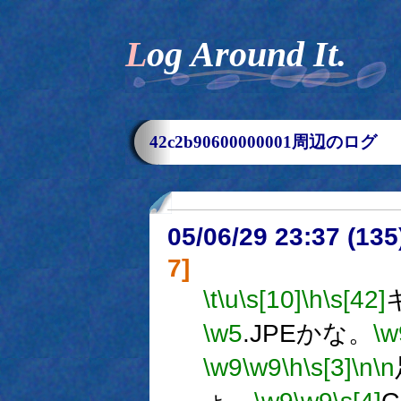
Log Around It.
42c2b90600000001周辺のログ
05/06/29 23:37 (
7]
\t
\u
\s[10]
\h
\s[42]
\w5
.JPEかな。
\w
\w9
\w9
\h
\s[3]
\n
\n