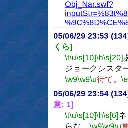
Obj_Nar.swf?
inputStr=%83t
%9C%8D%CE%8
05/06/29 23:53 (
くら]
\t
\u
\s[10]
\h
\s[20]
ジョークシスタ
\w9
\w9
\u
待て。
\e
05/06/29 23:54 (13
意: 1]
\t
\u
\s[10]
\h
\s[6]
ネ
らな。
\w9
\w9
\u