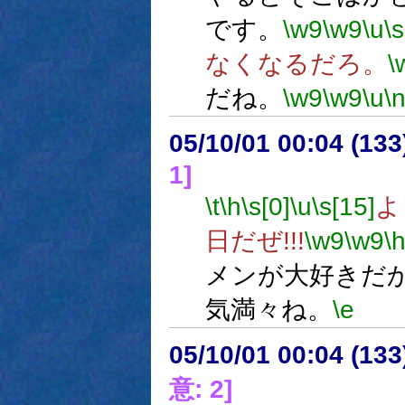
です。
\w9
\w9
\u
\s
なくなるだろ。
\
だね。
\w9
\w9
\u
\
05/10/01 00:04 (
1]
\t
\h
\s[0]
\u
\s[15]
よ
日だぜ!!!
\w9
\w9
\
メンが大好きだ
気満々ね。
\e
05/10/01 00:04 (
意: 2]