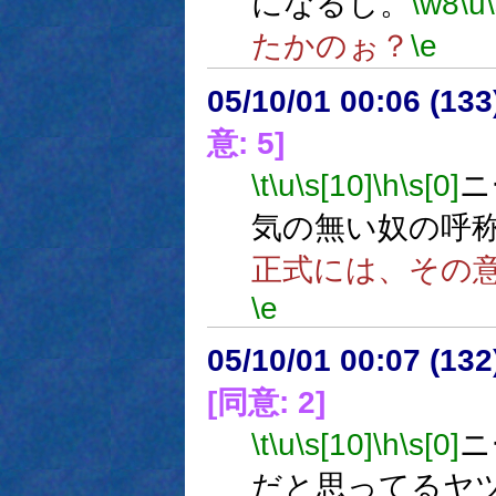
になるし。
\w8
\u
たかのぉ？
\e
05/10/01 00:06 (13
意: 5]
\t
\u
\s[10]
\h
\s[0]
ニ
気の無い奴の呼
正式には、その
\e
05/10/01 00:07 (13
[同意: 2]
\t
\u
\s[10]
\h
\s[0]
ニ
だと思ってるヤ