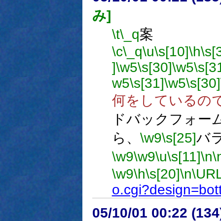
み]
\t
\_q
案
\c
\_q
\u
\s[10]
\h
\s[
]
\w5
\s[30]
\w5
\s[3
w5
\s[31]
\w5
\s[30]
何をしているの
ドバックフォー
ら、
\w9
\s[25]
バ
\w9
\w9
\u
\s[11]
\n
\
\w9
\h
\s[20]
\n
\URL
o.cgi?design=bott
05/10/01 00:22 (13