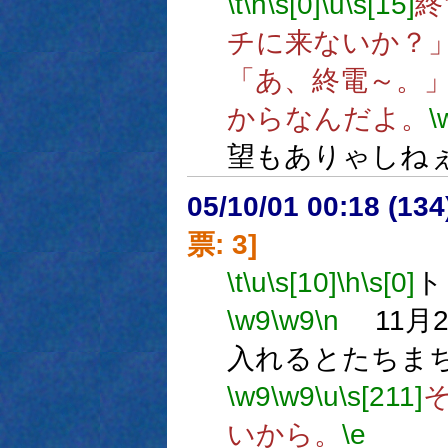
\t
\h
\s[0]
\u
\s[15]
終
チに来ないか？
「あ、終電～。
からなんだよ。
\
望もありゃしね
05/10/01 00:18 (
票: 3]
\t
\u
\s[10]
\h
\s[0]
ト
\w9
\w9
\n
11月2
入れるとたちま
\w9
\w9
\u
\s[211]
いから。
\e