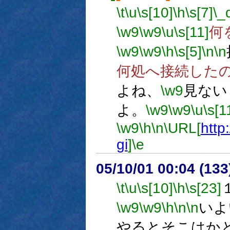
\t
\u
\s[10]
\h
\s[7]
\_
\w9
\w9
\u
\s[11]
何
\w9
\w9
\h
\s[5]
\n
\n
何処へ接続した
よね、
\w9
見ない
よ。
\w9
\w9
\u
\s[1
\w9
\h
\n
\URL[
http:
gi
]
\e
05/10/01 00:04 (
\t
\u
\s[10]
\h
\s[23]
\w9
\w9
\h
\n
\n
いよ
やるとそこはか