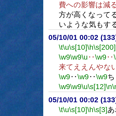
費への影響は減
方が高くなって
いような気もす
05/10/01 00:02 (
\t
\u
\s[10]
\h
\s[200]
\w9
\w9
\u
‥
\w9
‥
来てええんやな
\w9
‥
\w9
‥
\w9
ち
\w9
\w9
\u
\s[12]
\n
\
05/10/01 00:02 (13
\t
\u
\s[10]
\h
\s[3]
あ