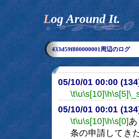
Log Around It.
433d59f800000001周辺のログ
05/10/01 00:00 (
\t
\u
\s[10]
\h
\s[5]
\_
05/10/01 00:01 (
\t
\u
\s[10]
\h
\s[0]
あ
条の申請してき