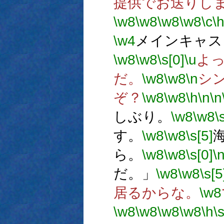
提供でお送りし
\w8
\w8
\w8
\w8
\c
\
\w4
メインキャス
\w8
\w8
\s[0]
\u
よ
だ。
\w8
\w8
\n
シ
ぞ？
\w8
\w8
\h
\n
\n
しぶり。
\w8
\w8
\
す。
\w8
\w8
\s[5]
ら。
\w8
\w8
\s[0]
\
だ。」
\w8
\w8
\s[5
居るからな。
\w8
\w8
\w8
\w8
\w8
\h
\