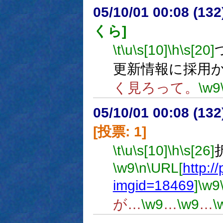
05/10/01 00:08 (
くら]
\t
\u
\s[10]
\h
\s[20]
更新情報に採用
く見ろって。
\w9
05/10/01 00:08 (
[投票: 1]
\t
\u
\s[10]
\h
\s[26]
\w9
\n
\URL[
http:/
imgid=18469
]
\w9
が…
\w9
…
\w9
…
\