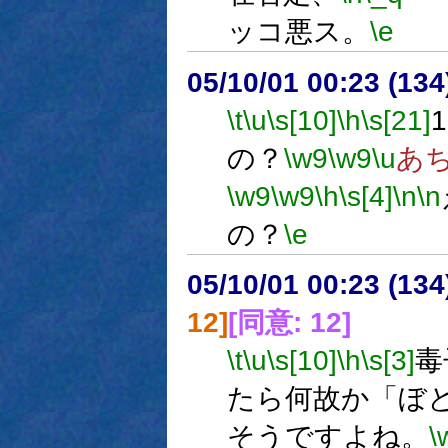
ッコ悪ス。
\e
05/10/01 00:23 (
\t
\u
\s[10]
\h
\s[21]
の？
\w9
\w9
\u
あ
\w9
\w9
\h
\s[4]
\n
\n
の？
\e
05/10/01 00:23 (
12]
[同意: 12]
\t
\u
\s[10]
\h
\s[3]
毒
たら何故か「ぼと
そうですよね。
\