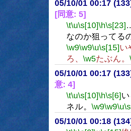
05/10/01 00:17 (
[同意: 5]
\t
\u
\s[10]
\h
\s[23]
なのか狙ってる
\w9
\w9
\u
\s[15]
い
ろ、
\w5
たぶん。
05/10/01 00:17 (13
意: 4]
\t
\u
\s[10]
\h
\s[6]
い
ネル。
\w9
\w9
\u
\s
05/10/01 00:18 (13