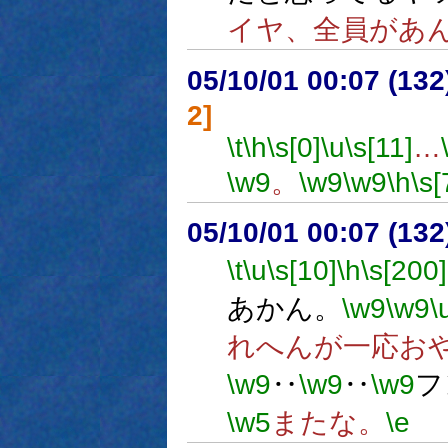
イヤ、全員があ
05/10/01 00:07 (
2]
\t
\h
\s[0]
\u
\s[11]
…
\w9
。
\w9
\w9
\h
\s[
05/10/01 00:07 (
\t
\u
\s[10]
\h
\s[200]
あかん。
\w9
\w9
\
れへんが一応お
\w9
‥
\w9
‥
\w9
フ
\w5
またな。
\e