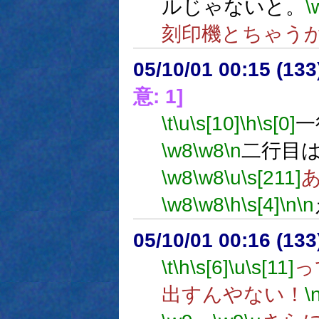
ルじゃないと。
\
刻印機とちゃう
05/10/01 00:15 (
意: 1]
\t
\u
\s[10]
\h
\s[0]
一
\w8
\w8
\n
二行目
\w8
\w8
\u
\s[211]
\w8
\w8
\h
\s[4]
\n
\n
05/10/01 00:16 (
\t
\h
\s[6]
\u
\s[11]
っ
出すんやない！
\