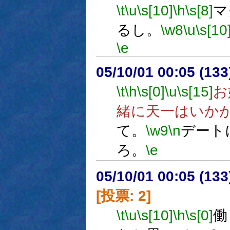
\t
\u
\s[10]
\h
\s[8]
マ
るし。
\w8
\u
\s[10
\e
05/10/01 00:05 (13
\t
\h
\s[0]
\u
\s[15]
お
緒に天一はいか
て。
\w9
\n
デート
ろ。
\e
05/10/01 00:05 (
[投票: 2]
\t
\u
\s[10]
\h
\s[0]
働