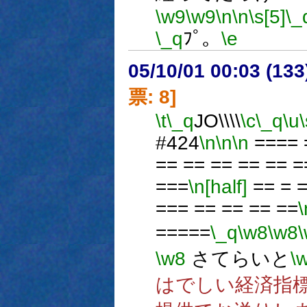
\w9
\w9
\n
\n
\s[5]
\_
\_q
ﾌﾟ。
\e
05/10/01 00:03 (
票: 8]
\t
\_q
JO\\\\
\c
\_q
\u
#424
\n
\n
\n
==== 
== == == == == =
===
\n[half]
== = =
=== == == == ==
\
=====
\_q
\w8
\w8
\w8
さてらいと
\
はでしい経済指