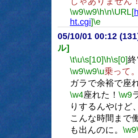
じゃありません
\w9
\w9
\h
\n
\URL[
h
ht.cgi
]
\e
05/10/01 00:12 (
ル]
\t
\u
\s[10]
\h
\s[0]
終
\w9
\w9
\u
乗って
ガラで余裕で座
\w4
座れた！
\w9
りするんやけど
こんな時間まで
も出んのに。
\w9