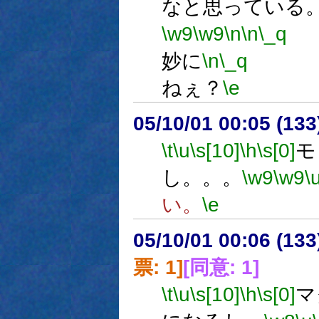
なと思っている
\w9
\w9
\n
\n
\_q
妙に
\n
\_q
ねぇ？
\e
05/10/01 00:05 (
\t
\u
\s[10]
\h
\s[0]
モ
し。。。
\w9
\w9
\
い。
\e
05/10/01 00:06 (
票: 1]
[同意: 1]
\t
\u
\s[10]
\h
\s[0]
マ