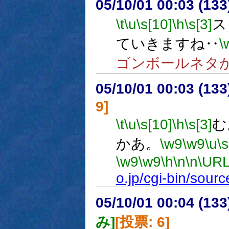
05/10/01 00:03 (
\t
\u
\s[10]
\h
\s[3]
ス
ていきますね‥
\
ゴンボールネタ
05/10/01 00:03 (
9]
\t
\u
\s[10]
\h
\s[3]
む
かあ。
\w9
\w9
\u
\s
\w9
\w9
\h
\n
\n
\URL
o.jp/cgi-bin/sour
05/10/01 00:04 (
み]
[投票: 6]