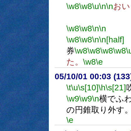
\w8
\w8
\u
\n
\n
おい
提
\w8
\w8
\n
\n
経
\w8
\w8
\n
\n[half]
券
\w8
\w8
\w8
\w8
\
た。
\w8
\e
05/10/01 00:03 (13
\t
\u
\s[10]
\h
\s[21]
\w9
\w9
\n
横でふ
の円錐取り外す
\e