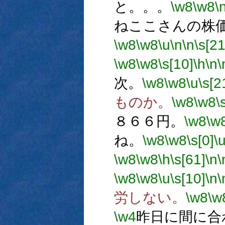
と。。。
\w8
\w8
\
ねここさんの株
\w8
\w8
\u
\n
\n
\s[21
\w8
\w8
\s[10]
\h
\n
\
次。
\w8
\w8
\u
\s[2
ものか。
\w8
\w8
\
８６６円。
\w8
\w
ね。
\w8
\w8
\s[0]
\
\w8
\w8
\h
\s[61]
\n
\
\w8
\w8
\u
\s[10]
\n
\
労しない。
\w8
\w
\w4
昨日に間に合