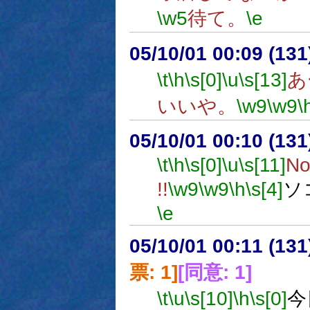
\w5
待て。
\e
05/10/01 00:09 (
\t
\h
\s[0]
\u
\s[13]
あ
いいや。
\w9
\w9
\
05/10/01 00:10 (13
\t
\h
\s[0]
\u
\s[11]
No
!!
\w9
\w9
\h
\s[4]
ソ
\e
05/10/01 00:11 (
票: 1]
[同意: 1]
\t
\u
\s[10]
\h
\s[0]
今