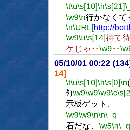
\t
\u
\s[10]
\h
\s[21]
\
\w9
\n
行かなくて
\n
\URL[
http://bott
\w9
\u
\s[14]
待て
ケじゃ‥
\w9
‥
\w
05/10/01 00:22 (13
14]
\t
\u
\s[10]
\h
\s[0]
\n
ﾀ)
\w9
\w9
\w9
\c
\s[2
示板ゲット。
\w9
\w9
\n
\n
\_q
石だな、
\w5
\n
\_