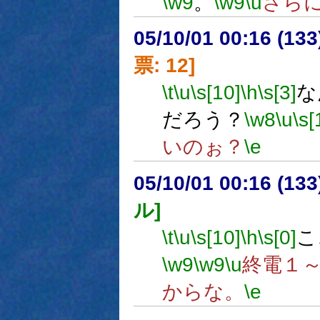
\w9
。
\w9
\u
さら
05/10/01 00:16 (
票: 12]
\t
\u
\s[10]
\h
\s[3]
な
だろう？
\w8
\u
\s[
いのぉ？
\e
05/10/01 00:16 (
ル]
\t
\u
\s[10]
\h
\s[0]
こ
\w9
\w9
\u
終電１
からな。
\e