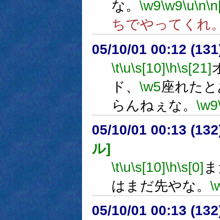
な。
\w9
\w9
\u
\n
\n
ちでやってくれ
05/10/01 00:12 (13
\t
\u
\s[10]
\h
\s[21]
ド、
\w5
座れたと
らんねぇな。
\w9
05/10/01 00:13 (
ル]
\t
\u
\s[10]
\h
\s[0]
ま
はまだ先やな。
\
05/10/01 00:13 (13