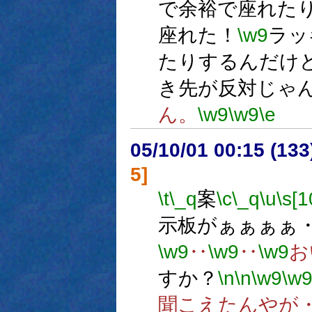
で余裕で座れた
座れた！
\w9
ラッ
たりするんだけ
き先が反対じゃ
ん。
\w9
\w9
\e
05/10/01 00:15 (
5]
\t
\_q
案
\c
\_q
\u
\s[1
示板がぁぁぁぁ
\w9
‥
\w9
‥
\w9
お
すか？
\n
\n
\w9
\w
聞こえたんやが