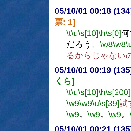
05/10/01 00:18 (
票: 1]
\t
\u
\s[10]
\h
\s[0]
何
だろう。
\w8
\w8
\
るからじゃない
05/10/01 00:19 (
くら]
\t
\u
\s[10]
\h
\s[200]
\w9
\w9
\u
\s[39]
試
\w9
。
\w9
。
\w9
。
05/10/01 00:21 (