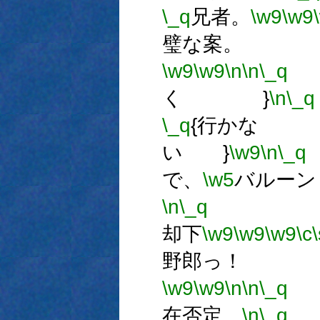
\_q
兄者。
\w9
\w9
璧な案。
\w9
\w9
\n
\n
\_q
く }
\n
\_q
\_q
{行かな
い }
\w9
\n
\_q
で、
\w5
バルーン
\n
\_q
却下
\w9
\w9
\w9
\c
\
野郎っ！
\w9
\w9
\n
\n
\_q
在否定、
\n
\_q