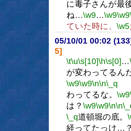
に毒子さんが最
ね…
\w9
…
\w9
\w9
ていた時に、
\w5
05/10/01 00:02 (13
5]
\t
\u
\s[10]
\h
\s[0]
…
が変わってるん
\w9
\w9
\n
\n
\_q
わってるな。
\w9
は？
\w9
\w9
\n
\n
\_
\_q
道頓堀の底。
経ってたっけ…