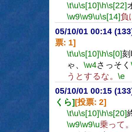
\t
\u
\s[10]
\h
\s[22]
\w9
\w9
\u
\s[14]
負
05/10/01 00:14 (
票: 1]
\t
\u
\s[10]
\h
\s[0]
刻
ゃ、
\w4
さっそく
うとするな。
\e
05/10/01 00:15 (
くら]
[投票: 2]
\t
\u
\s[10]
\h
\s[20]
\w9
\w9
\u
乗って