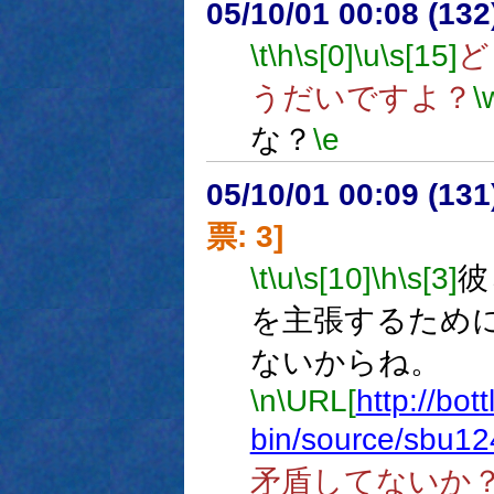
05/10/01 00:08 (13
\t
\h
\s[0]
\u
\s[15]
ど
うだいですよ？
\
な？
\e
05/10/01 00:09 (
票: 3]
\t
\u
\s[10]
\h
\s[3]
彼
を主張するため
ないからね。
\n
\URL[
http://bot
bin/source/sbu12
矛盾してないか