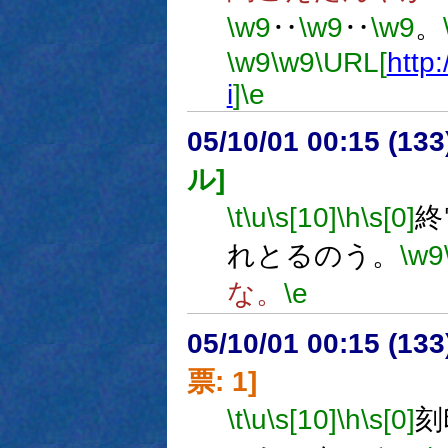
\w9
‥
\w9
‥
\w9
。
\w9
\w9
\URL[
http:
i
]
\e
05/10/01 00:15 (
ル]
\t
\u
\s[10]
\h
\s[0]
終
れとるのう。
\w9
な。
\e
05/10/01 00:15 (
票: 1]
\t
\u
\s[10]
\h
\s[0]
刻