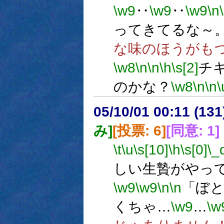
\w9
‥
\w9
‥
\w9
\n
ってきてるな～
な味のほうがも
\w8
\n
\n
\h
\s[2]
チ
のかな？
\w8
\n
\n
\
05/10/01 00:11 (
み]
[投票: 6]
[同意: 1]
\t
\u
\s[10]
\h
\s[0]
\_
しい生贄がやっ
\w9
\w9
\n
\n
「ぼと
くちゃ…
\w9
…
\w