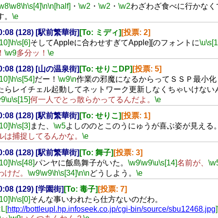
\w8
\w8
\h
\s[4]
\n
\n[half]
・
\w2
・
\w2
・
\w2
わざわざ食べに行かなく
す。
\e
00:08 (128) [駅前繁華街]
[To: ミディ]
[投票: 2]
[10]
\h
\s[6]
そしてAppleに合わせすぎてApple][のフォントに
\u
\s[1
！
\w9
多分ッ！
\e
00:08 (128) [山の温泉街]
[To: せりこDP]
[投票: 5]
[10]
\h
\s[54]
だー！
\w9
\n
作業の邪魔になるからってＳＳＰ最小化
たらレイチェル起動してネットワーク更新しなくちゃいけない
w9
\u
\s[15]
何一人でとっ散らかってるんだよ。
\e
00:08 (128) [駅前繁華街]
[To: せりこ]
[投票: 1]
[10]
\h
\s[3]
また、
\w5
よしののとこのうにゅうが喜ぶ姿が見える
ルは捕捉してるんかな。
\e
00:08 (128) [駅前繁華街]
[To: 舞子]
[投票: 3]
[10]
\h
\s[48]
パンヤに飯島舞子がいた。
\w9
\w9
\u
\s[14]
名前が、
\w
わけだ。
\w9
\w9
\h
\s[34]
\n
\n
どうしよう。
\e
00:08 (129) [学園街]
[To: 毒子]
[投票: 7]
[10]
\h
\s[0]
そんな事いわれたら仕方ないのだわ。
L[
http://bottleupl.hp.infoseek.co.jp/cgi-bin/source/sbu12468.jpg
]