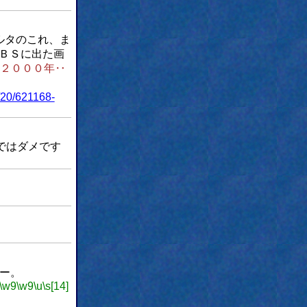
ルタのこれ、ま
ＢＳに出た画
２０００年‥
2/20/621168-
ではダメです
のー。
\w9
\w9
\u
\s[14]