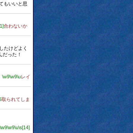
てもいいと思
1]
合わないか
したけどよく
んだった！
。
\w9
\w9
\u
レイ
5
取られてしま
\w9
\w9
\u
\s[14]