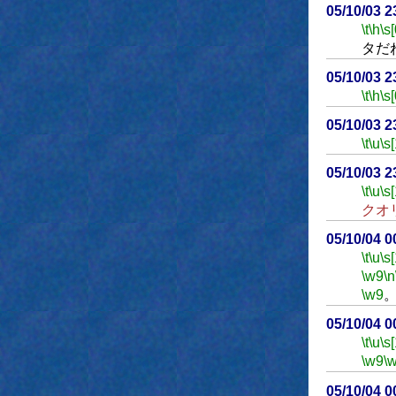
05/10/03 
\t
\h
\s[
タだ
05/10/03 
\t
\h
\s[
05/10/03 
\t
\u
\s
05/10/03 
\t
\u
\s
クオ
05/10/04 
\t
\u
\s
\w9
\n
\w9
05/10/04 
\t
\u
\s
\w9
\
05/10/04 