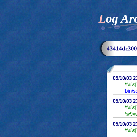
Log Ar
43414dc3
05/10/03 
\t
\u
\s
bin/s
05/10/03 
\t
\u
\s
\w9
\
05/10/03 
\t
\u
\s