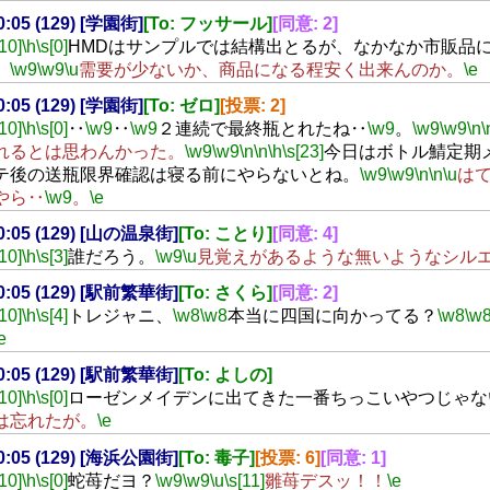
00:05 (129) [学園街]
[To: フッサール]
[同意: 2]
[10]
\h
\s[0]
HMDはサンプルでは結構出とるが、なかなか市販品
。
\w9
\w9
\u
需要が少ないか、商品になる程安く出来んのか。
\e
00:05 (129) [学園街]
[To: ゼロ]
[投票: 2]
[10]
\h
\s[0]
‥
\w9
‥
\w9
２連続で最終瓶とれたね‥
\w9
。
\w9
\w9
\n
\
れるとは思わんかった。
\w9
\w9
\n
\n
\h
\s[23]
今日はボトル鯖定期
テ後の送瓶限界確認は寝る前にやらないとね。
\w9
\w9
\n
\n
\u
は
やら‥
\w9
。
\e
00:05 (129) [山の温泉街]
[To: ことり]
[同意: 4]
[10]
\h
\s[3]
誰だろう。
\w9
\u
見覚えがあるような無いようなシル
00:05 (129) [駅前繁華街]
[To: さくら]
[同意: 2]
[10]
\h
\s[4]
トレジャニ、
\w8
\w8
本当に四国に向かってる？
\w8
\w
e
00:05 (129) [駅前繁華街]
[To: よしの]
[10]
\h
\s[0]
ローゼンメイデンに出てきた一番ちっこいやつじゃな
は忘れたが。
\e
00:05 (129) [海浜公園街]
[To: 毒子]
[投票: 6]
[同意: 1]
[10]
\h
\s[0]
蛇苺だヨ？
\w9
\w9
\u
\s[11]
雛苺デスッ！！
\e