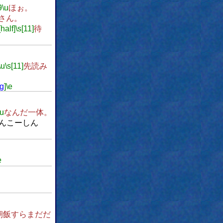
9
\u
ほぉ。
さん。
[half]
\s[11]
待
\u
\s[11]
先読み
pg
]
\e
\u
なんだ一体。
んこーしん
e
朝飯すらまだだ