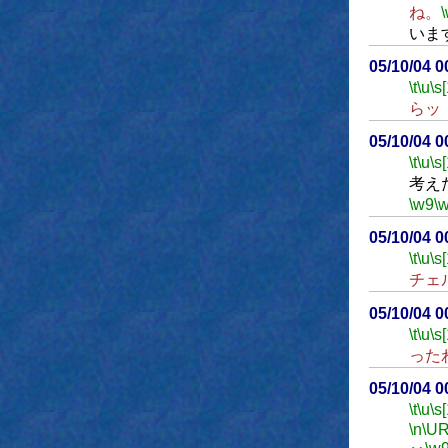
ね。
いま
05/10/04 
\t
\u
\s
らッ
05/10/04 
\t
\u
\s
考え
\w9
\
05/10/04 
\t
\u
\s
チェ
05/10/04 
\t
\u
\s
った
05/10/04 
\t
\u
\s
\n
\UR