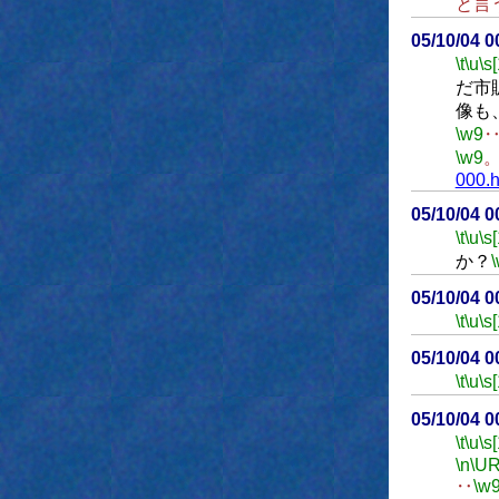
と言
05/10/04 
\t
\u
\s
だ市
像も
\w9
\w9
000.h
05/10/04 
\t
\u
\s
か？
05/10/04 
\t
\u
\s
05/10/04 
\t
\u
\s
05/10/04 
\t
\u
\s
\n
\UR
‥
\w