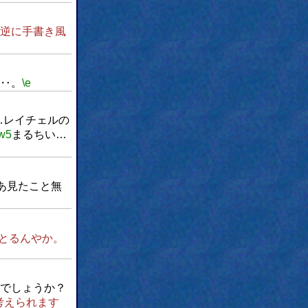
逆に手書き風
‥。
\e
…レイチェルの
w5
まるちい…
あ見たこと無
とるんやか。
でしょうか？
考えられます