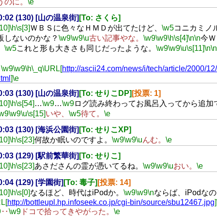
うのに。
\e
00:02 (130) [山の温泉街]
[To: さくら]
[10]
\h
\s[3]
ＷＢＳに色々なＨＭＤが出てたけど、
\w5
コニカミノ
販しないのかな？
\w9
\w9
\u
古い記事やな。
\w9
\w9
\h
\s[4]
\n
\n
今Ｗ
、
\w5
これと形も大きさも同じだったような。
\w9
\w9
\u
\s[11]
\n
\n
‥
。
\w9
\w9
\h
\_q
\URL[
http://ascii24.com/news/i/tech/article/2000/1
tml
]
\e
00:03 (130) [山の温泉街]
[To: せりこDP]
[投票: 1]
[10]
\h
\s[54]
…
\w9
…
\w9
ログ読み終わってお風呂入ってから追加
\w9
\w9
\u
\s[15]
いや、
\w5
待て。
\e
00:03 (130) [海浜公園街]
[To: せりこXP]
[10]
\h
\s[23]
何故か眠いのですよ。
\w9
\w9
\u
んむ。
\e
00:03 (129) [駅前繁華街]
[To: せりこ]
[10]
\h
\s[23]
あさださんの霊が憑いてるね。
\w9
\w9
\u
おい。
\e
00:04 (129) [学園街]
[To: 毒子]
[投票: 14]
[10]
\h
\s[0]
なるほど、時代はiPodか。
\w9
\w9
\n
ならば、iPodな
L[
http://bottleupl.hp.infoseek.co.jp/cgi-bin/source/sbu12467.jpg
]
9
‥
\w9
ドコで拾ってきやがった。
\e