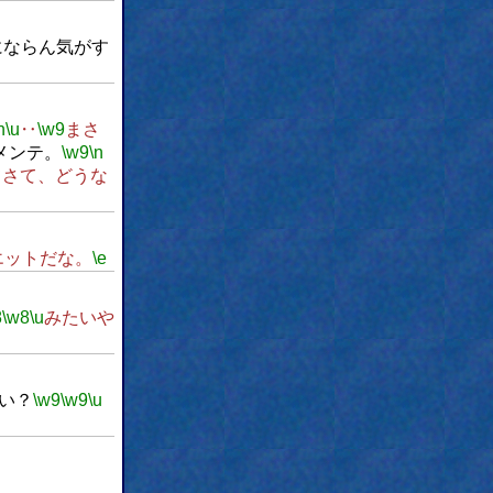
にならん気がす
n
\u
‥
\w9
まさ
メンテ。
\w9
\n
てさて、どうな
エットだな。
\e
8
\w8
\u
みたいや
い？
\w9
\w9
\u