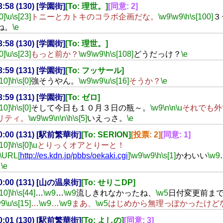
23:58 (130) [学園街]
[To: 理世。]
[同意: 2]
0]
\u
\s[23]
トニーとカトキのコラボ企画だな。
\w9
\w9
\h
\s[100]
３
ね。
\e
23:58 (130) [学園街]
[To: 理世。]
0]
\u
\s[23]
もっと前か？
\w9
\w9
\h
\s[108]
どうだっけ？
\e
23:59 (131) [学園街]
[To: フッサール]
[10]
\h
\s[0]
強そうやん。
\w9
\w9
\u
\s[16]
そうか？
\e
23:59 (131) [学園街]
[To: ゼロ]
[10]
\h
\s[0]
そして今日も１０月３日の瓶～。
\w9
\n
\n
\u
それでも外
リティ。
\w9
\w9
\n
\n
\h
\s[5]
いえっさ。
\e
00:00 (131) [駅前繁華街]
[To: SERION]
[投票: 2]
[同意: 1]
[10]
\h
\s[0]
\u
とりっくオアとりーと！
\URL[
http://es.kdn.jp/pbbs/oekaki.cgi
]
\w9
\w9
\h
\s[1]
かわいい
\w9
。
\e
00:00 (131) [山の温泉街]
[To: せりこDP]
[10]
\h
\s[44]
…
\w9
…
\w9
流しきれなかったね、
\w5
日付変更前ま
w9
\u
\s[15]
…
\w9
…
\w9
まあ、
\w5
はじめから無理っぽかったけど
00:01 (130) [駅前繁華街]
[To: よしの]
[同意: 3]