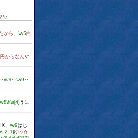
？
\e
だから、
\w5
白
0円からなんや
‥
\w9
‥
\w9
‥
\w8
\h
\s[4]
うに
IX、
\w9
はじ
\s[211]
ゆうか