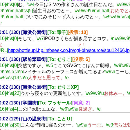
[10]
\h
\s[0]
む、
\w4
今日はS-Vの作者さんの誕生日なんだ。
\w9
\w
w9
\h
\n
\n[half]
\s[5]
誕生日おめでと～。
\w9
\w9
\u
\n
\n[half]
おめでと
w9
\h
\n
\n[half]
ついでにみそじ～ず入りおめでと～。
\w9
\w9
\u
\n
\n
e
00:01 (130) [海浜公園街]
[To: 毒子]
[投票: 10]
[10]
\h
\s[0]
そして、
\w7
iPODさくらが描き足すとコウ。
\n
\w9
\w9
な――――――――――――――――ッ！
URL[
http://bottleupl.hp.infoseek.co.jp/cgi-bin/source/sbu12466.j
00:01 (130) [駅前繁華街]
[To: せりこ]
[投票: 5]
[10]
\h
\s[0]
突然ですが、
\w5
ここでSVGでこぽんに朗報。
\w9
\w9
w9
\h
\s[5]
\n
\n
レイチェルのサーフェスが増えてるよ♪
\w9
\n
こーし
\w9
\u
\s[13]
\n
\n
人事だと思って。
\e
00:02 (130) [海浜公園街]
[To: せりこXP]
[10]
\h
\s[23]
今から寝るので更新無しです。
\w9
\w9
\u
お休みー。
\
00:02 (130) [学園街]
[To: フッサール]
[同意: 2]
[16]
\h
\s[4]
このiPodはエエな。
\w9
\w9
\u
良過ぎ。
\e
00:02 (129) [山の温泉街]
[To: ことり]
[10]
\h
\s[30]
こんな時間に寝るのかー。
\w9
\u
うーむ。
\w9
俺らは