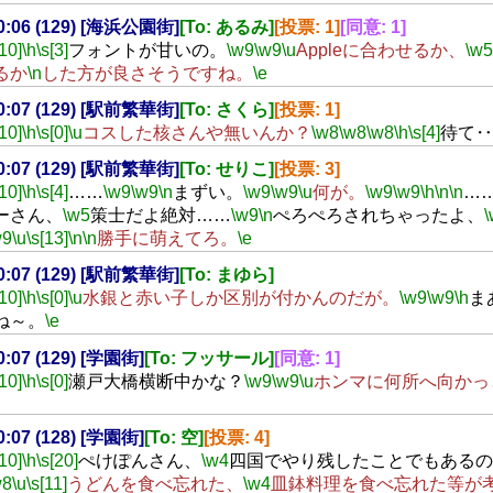
00:06 (129) [海浜公園街]
[To: あるみ]
[投票: 1]
[同意: 1]
[10]
\h
\s[3]
フォントが甘いの。
\w9
\w9
\u
Appleに合わせるか、
\w5
るか
\n
した方が良さそうですね。
\e
00:07 (129) [駅前繁華街]
[To: さくら]
[投票: 1]
[10]
\h
\s[0]
\u
コスした核さんや無いんか？
\w8
\w8
\w8
\h
\s[4]
待て‥
00:07 (129) [駅前繁華街]
[To: せりこ]
[投票: 3]
[10]
\h
\s[4]
……
\w9
\w9
\n
まずい。
\w9
\w9
\u
何が。
\w9
\w9
\h
\n
\n
…
ーさん、
\w5
策士だよ絶対……
\w9
\n
ぺろぺろされちゃったよ、
\
w9
\u
\s[13]
\n
\n
勝手に萌えてろ。
\e
00:07 (129) [駅前繁華街]
[To: まゆら]
[10]
\h
\s[0]
\u
水銀と赤い子しか区別が付かんのだが。
\w9
\w9
\h
ま
ね～。
\e
00:07 (129) [学園街]
[To: フッサール]
[同意: 1]
[10]
\h
\s[0]
瀬戸大橋横断中かな？
\w9
\w9
\u
ホンマに何所へ向かっ
00:07 (128) [学園街]
[To: 空]
[投票: 4]
[10]
\h
\s[20]
ぺけぽんさん、
\w4
四国でやり残したことでもあるの
w8
\u
\s[11]
うどんを食べ忘れた、
\w4
皿鉢料理を食べ忘れた等が