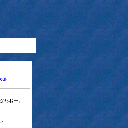
cgi-
からねー。
\e