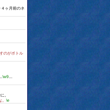
･４ヶ月前のネ
すのがボトル
…
\w9
…
でに。
な。
\e