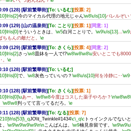
9
‥
\w9
いくつあんねん？
\e
00:09 (128) [駅前繁華街]
[To: いるむ]
[投票: 2]
[10]
\h
\s[2]
今のマイカル代理の地元じゃん
\w8
\u
\s[10]
バレルぞい
00:09 (129) [山の温泉街]
[To: ことり]
[投票: 1]
[同意: 1]
[10]
\h
\s[0]
そういうときは、
\w5
白河ことりで。
\w9
\u
\s[13]
…
\w9
ぱちもんの敵だと。
\e
00:09 (129) [駅前繁華街]
[To: さくら]
[投票: 4]
[同意: 2]
[10]
\h
\s[2]
さっ
\w8
皿鉢を一人で!?
\w8
\w8
\w8
\u
安いとこでも800
‥。
\e
00:10 (128) [駅前繁華街]
[To: いるむ]
[10]
\h
\s[0]
で、
\w8
灰色っていいの？
\w8
\u
\s[10]
何を冷静に‥
\w9
00:10 (128) [駅前繁華街]
[To: さくら]
[投票: 1]
[10]
\h
\s[0]
\u
あー、
\w8
\w8
今度はコスした薬子やろか？
\n
\w8
\w8
、
\w8
\w8
判ってて言ってるだろ。
\e
00:11 (128) [駅前繁華街]
[To: なる]
[投票: 7]
[210]
\h
\s[53]
\_q
JO\\t_Twinkle#1434
\c
\_q
\c
トゥインクルでないと
よ。
\w9
\w9
\w9
\w9
\n
\n
こんばんは。
\w9
楠見奈留です。
\w9
\w9
\u