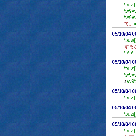
\t
\u
\s
\w9
\
\w9
\
て。
\
05/10/04 
\t
\u
\s
する
\n
\n
\
05/10/04 
\t
\u
\s
\w9
\
♪
\w9
05/10/04 
\t
\u
\s
05/10/04 
\t
\u
\s
05/10/04 
\t
\u
\s