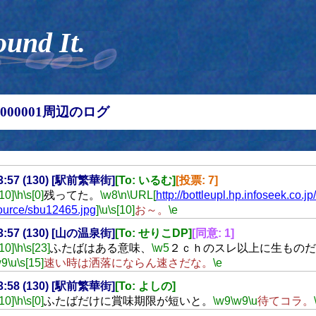
ound It.
00000001周辺のログ
23:57 (130) [駅前繁華街]
[To: いるむ]
[投票: 7]
[10]
\h
\s[0]
残ってた。
\w8
\n
\URL[
http://bottleupl.hp.infoseek.co.jp/
ource/sbu12465.jpg
]
\u
\s[10]
お～。
\e
23:57 (130) [山の温泉街]
[To: せりこDP]
[同意: 1]
[10]
\h
\s[23]
ふたばはある意味、
\w5
２ｃｈのスレ以上に生ものだ
w9
\u
\s[15]
速い時は洒落にならん速さだな。
\e
23:58 (130) [駅前繁華街]
[To: よしの]
[10]
\h
\s[0]
ふたばだけに賞味期限が短いと。
\w9
\w9
\u
待てコラ。