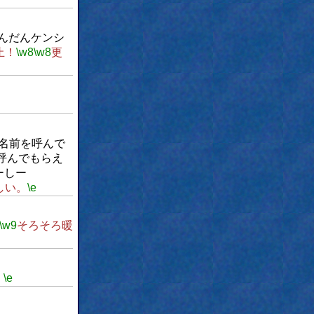
んだんケンシ
止！
\w8
\w8
更
名前を呼んで
呼んでもらえ
ーしー
しい。
\e
\w9
そろそろ暖
。
\e