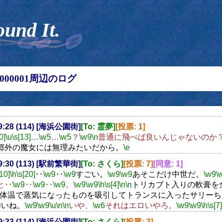
ound It.
00000001周辺のログ
19:28 (114) [海浜公園街]
[To: 霊夢]
[投票: 1]
0]
\u
\s[13]
…
\w5
…
\w5
？
\w9
\n
普通に飛べば良いんじゃないのか
郷外の魔女には無理みたいだから。
\e
19:30 (113) [駅前繁華街]
[To: さくら]
[投票: 7]
[同意: 1]
[10]
\h
\s[20]
‥
\w9
‥
\w9
すごい。
\w9
\w9
あそこだけ中世だ。
\w9
\
と‥
\w9
‥
\w9
‥
\w9
。
\w9
\w9
\h
\s[4]
\n
\n
トリカブト入りの軟膏を
体温で蒸気になったものを吸引してトランスに入ったサリーち
怖いね。
\w9
\w9
\u
\n
\n
いや、
\w6
それはエロいやろ。
\w9
\w9
\h
\s[7]
19:33 (114) [海浜公園街]
[To: さくら]
[投票: 3]