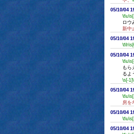
05/10/04 
\t
\u
\s
ロウ
新中
05/10/04 
\t
\h
\s[
05/10/04 
\t
\u
\s[
もら
るよ
\s[-1]
05/10/04 
\t
\u
\s
房を
05/10/04 
\t
\u
\s
05/10/04 