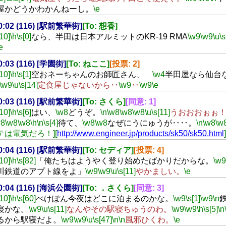
屋かどうかわかんねーし。
\e
20:02 (116) [駅前繁華街]
[To: 想香]
[10]
\h
\s[0]
なら、半田は日本アルミットのKR-19 RMA
\w9
\w9
\u
\s
e
20:03 (116) [学園街]
[To: ねここ]
[投票: 2]
[10]
\h
\s[1]
空おネーちゃんのお師匠さん、
\w4
半田屋なら仙台
\w9
\u
\s[14]
定食屋じゃないから‥
\w9
‥
\w9
\e
20:03 (116) [駅前繁華街]
[To: さくら]
[同意: 1]
[10]
\h
\s[6]
はい、
\w8
どうぞ。
\n
\w8
\w8
\w8
\u
\s[11]
うおおおぉぉ
w8
\w8
\w8
\h
\n
\s[4]
待て、
\w8
\w8
なぜにうにゅうが‥‥。
\n
\w8
\w
テは電気だろ！][
http://www.engineer.jp/products/sk50/sk50.html
20:04 (116) [駅前繁華街]
[To: セディア]
[投票: 4]
[10]
\h
\s[82]
「俺たちはようやく登り始めたばかりだからな。
\w9
川鉄道のアプト線をよ」
\w9
\w9
\u
\s[11]
やかましい。
\e
20:04 (116) [海浜公園街]
[To: ．さくら]
[同意: 3]
[10]
\h
\s[60]
ぺけぽん今夜はどこに泊まるのかな。
\w9
\s[1]
\w9
\n
寝かな。
\w9
\u
\s[11]
なんやその駅寝ちゅうのわ。
\w9
\w9
\h
\s[5]
\n
るから駅寝だよ。
\w9
\w9
\u
\s[47]
\n
\n
風邪ひくわ。
\e