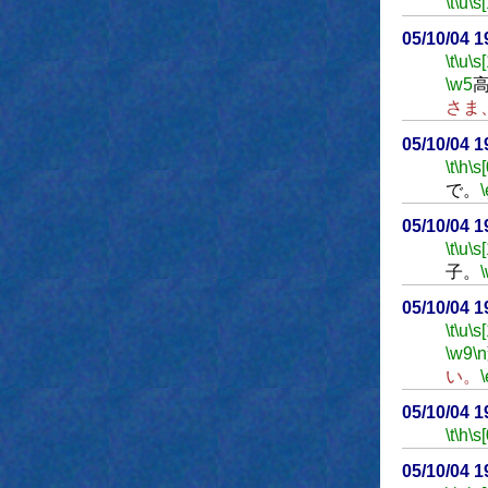
\t
\u
\s
05/10/04 
\t
\u
\s
\w5
さま
05/10/04 
\t
\h
\s[
で。
\
05/10/04 
\t
\u
\s
子。
05/10/04 
\t
\u
\s
\w9
\n
い。
\
05/10/04 
\t
\h
\s[
05/10/04 