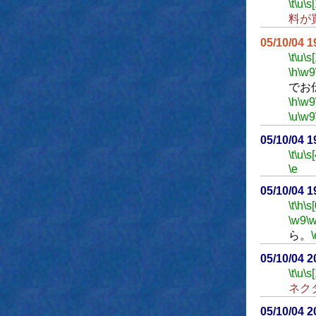
\t
\u
\s
料が
05/10/04 
\t
\u
\s
\h
\w9
でお
\h
\w9
\u
\w9
05/10/04 
\t
\u
\s
\e
05/10/04 
\t
\h
\s[
\w9
\
ら。
\
05/10/04 
\t
\u
\s
ネク
05/10/04 