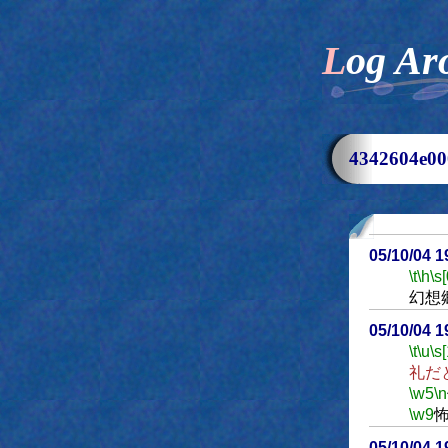
Log Ar
4342604e
05/10/04 
\t
\h
\s[
幻想
05/10/04 
\t
\u
\s
礼だ
\w5
\n
\w9
05/10/04 