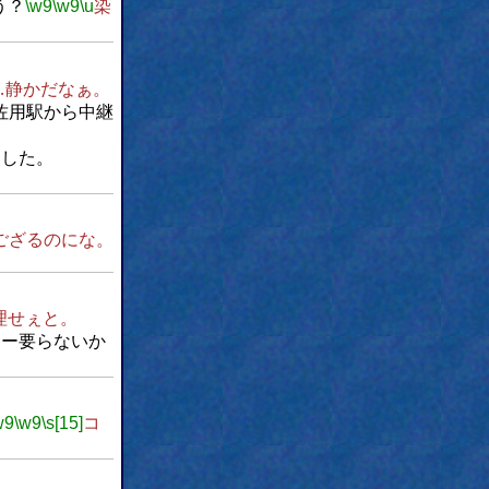
う？
\w9
\w9
\u
染
…静かだなぁ。
佐用駅から中継
ました。
ござるのにな。
理せぇと。
リー要らないか
w9
\w9
\s[15]
コ