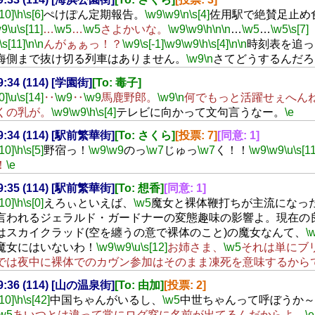
[10]
\h
\s[6]
ぺけぽん定期報告。
\w9
\w9
\n
\s[4]
佐用駅で絶賛足止め
w9
\u
\s[11]
…
\w5
…
\w5
さよかいな。
\w9
\w9
\h
\n
\n
…
\w5
…
\w5
\s[7]
\s[11]
\n
\n
んがぁぁっ！？
\w9
\s[-1]
\w9
\w9
\h
\s[4]
\n
\n
時刻表を追っ
海側まで抜け切る列車はありません。
\w9
\n
さてどうするんだろ
19:34 (114) [学園街]
[To: 毒子]
0]
\u
\s[14]
‥
\w9
‥
\w9
馬鹿野郎。
\w9
\n
何でもっと活躍せぇへん
くの乳が。
\w9
\w9
\h
\s[4]
テレビに向かって文句言うなー。
\e
19:34 (114) [駅前繁華街]
[To: さくら]
[投票: 7]
[同意: 1]
[10]
\h
\s[5]
野宿っ！
\w9
\w9
のっ
\w7
じゅっ
\w7
く！！
\w9
\w9
\u
\s[11
！
\e
19:35 (114) [駅前繁華街]
[To: 想香]
[同意: 1]
[10]
\h
\s[0]
えろぃといえば、
\w5
魔女と裸体鞭打ちが主流になっ
言われるジェラルド・ガードナーの変態趣味の影響よ。現在の
はスカイクラッド(空を纏うの意で裸体のこと)の魔女なんて、
\
魔女にはいないわ！
\w9
\w9
\u
\s[12]
お姉さま、
\w5
それは単にブ
では夜中に裸体でのカヴン参加はそのまま凍死を意味するから
19:36 (114) [山の温泉街]
[To: 由加]
[投票: 2]
[10]
\h
\s[42]
中国ちゃんがいるし、
\w5
中世ちゃんって呼ぼうか～
\w5
あいつとは違って常にログ窓に名前が出てるんだからよ。
\e