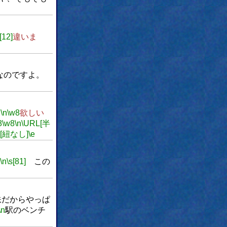
[12]
違いま
なのですよ。
！
\n
\w8
欲しい
8
\w8
\n
\URL[半
][紐なし]
\e
\n
\s[81]
この
鉄だからやっぱ
\n
駅のベンチ