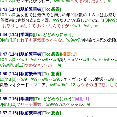
[10]
\h
\s[3]
セレ子だからねー。
\w9
\w9
\u
冷えるわけだよな。
\e
19:43 (114) [駅前繁華街]
[To: 想香]
[10]
\h
\s[0]
魔女術では最低でも満月の年間回数の１３回はお祭り
高等魔術は春秋分点の計4回。
\w9
なんだか寂しいわね。
\s[3]
\w9
、お祭りじゃなくてサバトなんですが‥
\w9
‥
\w9
。
\e
19:44 (114) [学園街]
[To: どどめうにゅう]
0]
\u
\s[10]
せれ子も寒気団やからな。
\w9
\w9
\h
冬場は凍死の危険
e
19:47 (114) [駅前繁華街]
[To: 想香]
[投票: 1]
[10]
\h
\s[0]
‥
\w9
‥
\w9
‥
\w9
‥
\w9
鏡リュ○ジ‥
\w9
‥
\w9
‥
\w9
‥
\
\w9
\w9
\u
\s[12]
やめなさいって！
\e
19:50 (114) [駅前繁華街]
[To: 想香]
[10]
\h
\s[0]
‥
\w9
‥
\w9
‥
\w9
‥
\w9
ルネ・ヴ○ンダール渡辺‥
\w9
変態レオタード・マニア。
\w9
\w9
\u
\s[12]
もうその辺で勘弁し
e
19:55 (116) [学園街]
[To: どどめうにゅう]
[同意: 1]
0]
\u
\s[10]
ブリーチ開始。
\w9
\w9
\h
スペシャル。
\e
19:57 (115) [駅前繁華街]
[To: 想香]