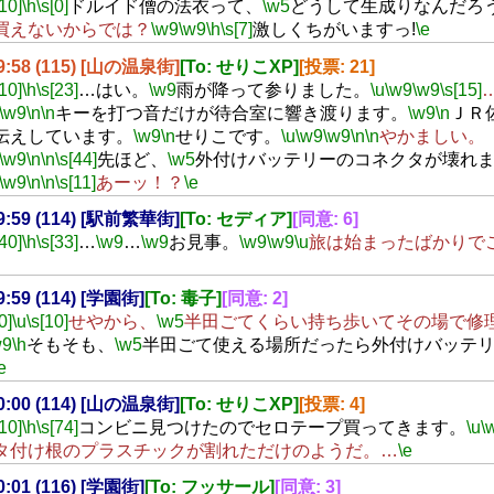
[10]
\h
\s[0]
ドルイド僧の法衣って、
\w5
どうして生成りなんだろ
買えないからでは？
\w9
\w9
\h
\s[7]
激しくちがいますっ!
\e
19:58 (115) [山の温泉街]
[To: せりこXP]
[投票: 21]
[10]
\h
\s[23]
…はい。
\w9
雨が降って参りました。
\u
\w9
\w9
\s[15]
\w9
\n
\n
キーを打つ音だけが待合室に響き渡ります。
\w9
\n
ＪＲ
伝えしています。
\w9
\n
せりこです。
\u
\w9
\w9
\n
\n
やかましい。
\w9
\n
\n
\s[44]
先ほど、
\w5
外付けバッテリーのコネクタが壊れ
\w9
\n
\n
\s[11]
あーッ！？
\e
19:59 (114) [駅前繁華街]
[To: セディア]
[同意: 6]
[40]
\h
\s[33]
…
\w9
…
\w9
お見事。
\w9
\w9
\u
旅は始まったばかりで
19:59 (114) [学園街]
[To: 毒子]
[同意: 2]
0]
\u
\s[10]
せやから、
\w5
半田ごてくらい持ち歩いてその場で修
w9
\h
そもそも、
\w5
半田ごて使える場所だったら外付けバッテ
e
20:00 (114) [山の温泉街]
[To: せりこXP]
[投票: 4]
[10]
\h
\s[74]
コンビニ見つけたのでセロテープ買ってきます。
\u
\
タ付け根のプラスチックが割れただけのようだ。…
\e
20:01 (116) [学園街]
[To: フッサール]
[同意: 3]