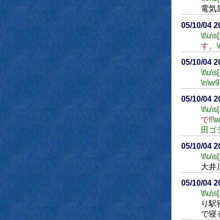
電気
05/10/04 
\t
\u
\s
す。
\
05/10/04 
\t
\u
\s
\n
\w9
05/10/04 
\t
\u
\s
で!!
\
田ゴ
05/10/04 
\t
\u
\s
大井
05/10/04 
\t
\u
\s
り駅
で寝