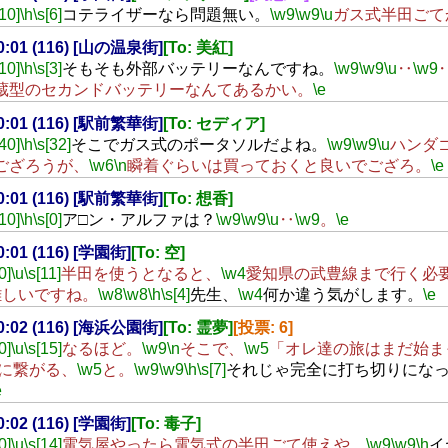
[10]
\h
\s[6]
コテライザーなら問題無い。
\w9
\w9
\u
ガス式半田ごて
20:01 (116) [山の温泉街]
[To: 美紅]
[10]
\h
\s[3]
そもそも外部バッテリーなんですね。
\w9
\w9
\u
‥
\w9
蔵型のセカンドバッテリーなんてあるかい。
\e
20:01 (116) [駅前繁華街]
[To: セディア]
[40]
\h
\s[32]
そこでガス式のポータソルだよね。
\w9
\w9
\u
ハンダ
ござろうが、
\w6
\n
瞬着ぐらいは買っておくと良いでござろ。
\e
20:01 (116) [駅前繁華街]
[To: 想香]
[10]
\h
\s[0]
ア□ン・アルファは？
\w9
\w9
\u
‥
\w9
。
\e
20:01 (116) [学園街]
[To: 空]
0]
\u
\s[11]
半田を使うとなると、
\w4
愛知県の武豊線まで行く必
難しいですね。
\w8
\w8
\h
\s[4]
先生、
\w4
何か違う気がします。
\e
20:02 (116) [海浜公園街]
[To: 霊夢]
[投票: 6]
0]
\u
\s[15]
なるほど。
\w9
\n
そこで、
\w5
「オレ達の旅はまだ始ま
」に繋がる、
\w5
と。
\w9
\w9
\h
\s[7]
それじゃ完全に打ち切りにな
e
20:02 (116) [学園街]
[To: 毒子]
0]
\u
\s[14]
電気屋やったら電気式の半田ごて使えや。
\w9
\w9
\h
イ