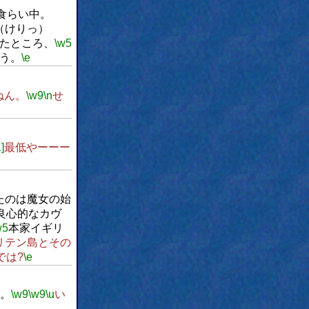
食らい中。
（けりっ）
たところ、
\w5
う。
\e
ねん。
\w9
\n
せ
]
最低やーーー
たのは魔女の始
良心的なカヴ
w5
本家イギリ
リテン島とその
では?
\e
。
\w9
\w9
\u
い