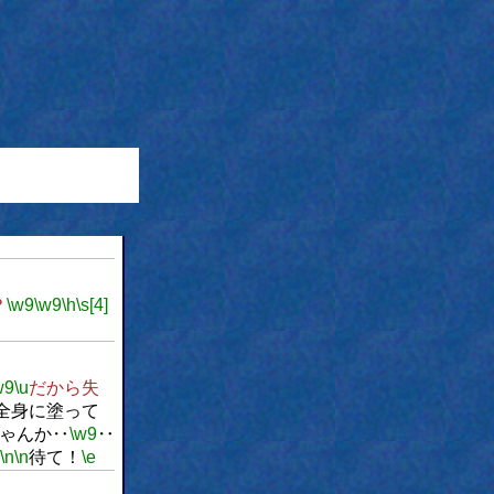
？
\w9
\w9
\h
\s[4]
w9
\u
だから失
全身に塗って
ゃんか‥
\w9
‥
\n
\n
待て！
\e