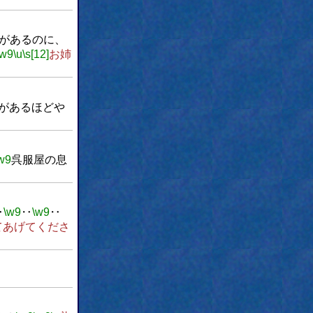
があるのに、
\w9
\u
\s[12]
お姉
があるほどや
w9
呉服屋の息
‥
\w9
‥
\w9
‥
てあげてくださ