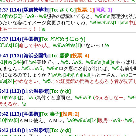
19:37 (114) [駅前繁華街]
[To: さくら]
[投票: 1]
[同意: 1]
[10]
\h
\s[20]
‥
\w9
‥
\w9
想香の話聞いてると、
\w9
\n
\n
魔理沙がだ
みたいな姿にイメージ変更されていくね。
\w9
\w9
\u
\s[11]
\n
\n
中
止やーーーーっ！！
\e
19:37 (114) [学園街]
[To: どどめうにゅう]
0]
\u
\s[10]
略して中の人。
\w9
\w9
\h
\s[1]
いないっ！
\e
19:41 (113) [海浜公園街]
[To: 霊夢]
[投票: 4]
-1]
\h
\s[144]
紅
\w4
美鈴です…
\w5
…
\w5
。
\w9
\n
\n[half]
\n
やっぱり
えません…
\w5
…
\w5
。
\w9
\n
ログ窓に名前が出れば、
\w5
名前を
うになるのでしょうか？
\w9
\s[145]
\n
\n[half]
おとーさん、
\w5
こ
\u
\s[24]
やめなさい、
\w5
この紅魔館の門番ともあろう者が見苦
19:41 (113) [山の温泉街]
[To: かゆ]
[10]
\h
\s[0]
お、
\w5
気付くと強雨だ。
\w9
\w9
\u
冷えるしなー。
\w9
考えるか。
\e
19:42 (113) [学園街]
[To: 毒子]
[投票: 2]
[10]
\h
\s[0]
ＡＭＤ使え、ＡＭＤ。
\w9
\w9
\u
\s[14]
暖房‥
\w9
‥
\w9
19:43 (114) [山の温泉街]
[To: かゆ]