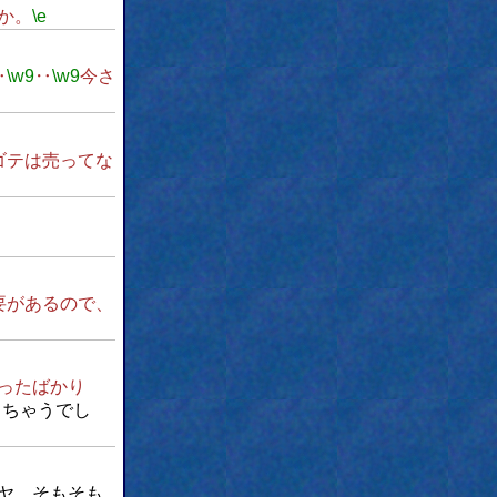
か。
\e
‥
\w9
‥
\w9
今さ
ゴテは売ってな
要があるので、
ったばかり
っちゃうでし
ヤ、そもそも