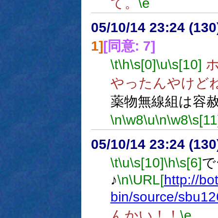
て。
\e
05/10/14 23:24 (
1]
[同意: 7]
\t
\h
\s[0]
\u
\s[10]
ホ
やったんやけど
薬物無線組は容
\n
\w8
\u
\n
\w8
\s[11
05/10/14 23:24 (13
\t
\u
\s[10]
\h
\s[6]
で
♪
\n
\URL[
http://bo
bin/source/sbu1
んかい！！
\e