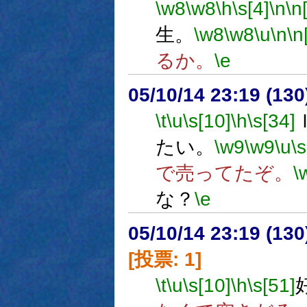
\w8
\w8
\h
\s[4]
\n
\n
生。
\w8
\w8
\u
\n
\n
るか。
\e
05/10/14 23:19 (
\t
\u
\s[10]
\h
\s[34]
たい。
\w9
\w9
\u
\s
で売ってたぞ。
\
な？
\e
05/10/14 23:19 (
[投票: 1]
\t
\u
\s[10]
\h
\s[51]