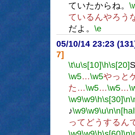
ていたからね。
\
ているんやろう
だよ。
\e
05/10/14 23:23 (
7]
\t
\u
\s[10]
\h
\s[20]
\w5
…
\w5
やっと
た…
\w5
…
\w5
…
\
\w9
\w9
\h
\s[30]
\n
\
♪
\w9
\w9
\u
\n
\n[hal
ってどうするん
\w9
\w9
\h
\s[60]
\n
\