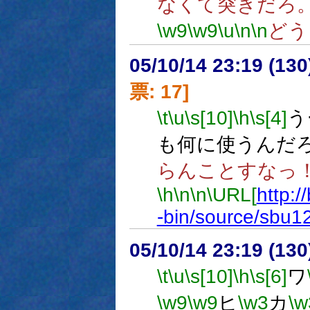
なくて突きだろ
\w9
\w9
\u
\n
\n
どう
05/10/14 23:19 (
票: 17]
\t
\u
\s[10]
\h
\s[4]
う
も何に使うんだ
らんことすなっ
\h
\n
\n
\URL[
http:/
-bin/source/sbu1
05/10/14 23:19 (13
\t
\u
\s[10]
\h
\s[6]
ワ
\w9
\w9
ヒ
\w3
カ
\w