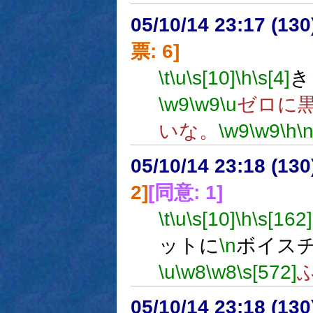
05/10/14 23:17 (
票: 6]
\t
\u
\s[10]
\h
\s[4]
き
\w9
\w9
\u
ゼロに
いな。
\w9
\w9
\h
\
05/10/14 23:18 (13
2]
[同意: 1]
\t
\u
\s[10]
\h
\s[162]
ットに
\n
ボイス
\u
\w8
\w8
\s[572]
05/10/14 23:18 (