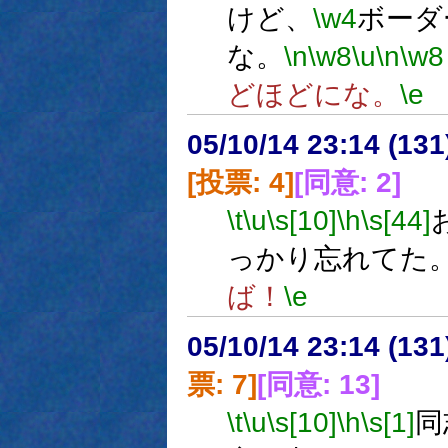
けど、
\w4
ボーダ
な。
\n
\w8
\u
\n
\w8
どほどにな。
\e
05/10/14 23:14 (
[投票: 4]
[同意: 2]
\t
\u
\s[10]
\h
\s[44]
っかり忘れてた
ば！
\e
05/10/14 23:14 (
票: 7]
[同意: 13]
\t
\u
\s[10]
\h
\s[1]
同