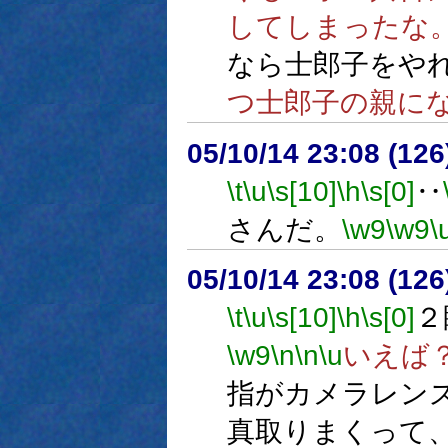
してしまったな
なら士郎子をや
つ士郎子の親に
05/10/14 23:08 (
\t
\u
\s[10]
\h
\s[0]
‥
さんだ。
\w9
\w9
\
05/10/14 23:08 (12
\t
\u
\s[10]
\h
\s[0]
２
\w9
\n
\n
\u
いえば
指がカメラレン
真取りまくって