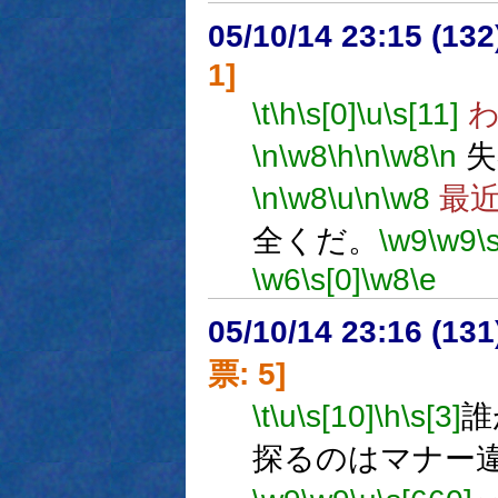
05/10/14 23:15 (
1]
\t
\h
\s[0]
\u
\s[11]
わ
\n
\w8
\h
\n
\w8
\n
失
\n
\w8
\u
\n
\w8
最近
全くだ。
\w9
\w9
\
\w6
\s[0]
\w8
\e
05/10/14 23:16 (
票: 5]
\t
\u
\s[10]
\h
\s[3]
誰
探るのはマナー