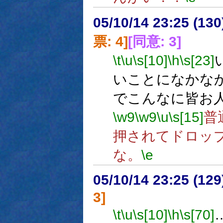
05/10/14 23:25 (
票: 4]
[同意: 3]
\t
\u
\s[10]
\h
\s[23]
いことになかな
でこんなに皆お
\w9
\w9
\u
\s[15]
普
押されてドロッ
な。
\e
05/10/14 23:25 (
3]
\t
\u
\s[10]
\h
\s[70]