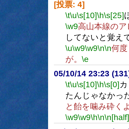
[投票: 4]
\t
\u
\s[10]
\h
\s[25]
\w9
高山本線のア
してないと覚え
\u
\w9
\w9
\n
\n
何度
が。
\e
05/10/14 23:23 (
\t
\u
\s[10]
\h
\s[0]
カ
たんじゃなかっ
と飴を噛み砕く
\w9
\w9
\h
\n
\n[half