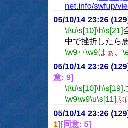
net.info/swfup/v
05/10/14 23:26 (12
\t
\u
\s[10]
\h
\s[21]
中で挫折したら
\w9
‥
\w9
はぁ。
\
05/10/14 23:26 (
意: 9]
\t
\u
\s[10]
\h
\s[19]
\w9
\w9
\u
\s[11]
ぶ
05/10/14 23:26 (12
1]
[同意: 5]