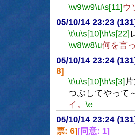
\w9
\w9
\u
\s[11]
ウ
05/10/14 23:23 (
\t
\u
\s[10]
\h
\s[22]
\w8
\w8
\u
何を言
05/10/14 23:24 (
8]
\t
\u
\s[10]
\h
\s[3]
片
つぶしてやって
イ。
\e
05/10/14 23:24 (
票: 6]
[同意: 1]