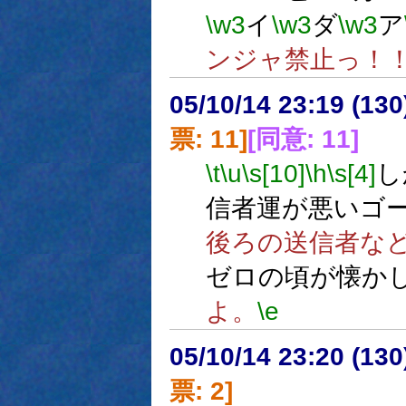
\w3
イ
\w3
ダ
\w3
ア
ンジャ禁止っ！
05/10/14 23:19 (
票: 11]
[同意: 11]
\t
\u
\s[10]
\h
\s[4]
し
信者運が悪いゴ
後ろの送信者な
ゼロの頃が懐か
よ。
\e
05/10/14 23:20 (
票: 2]