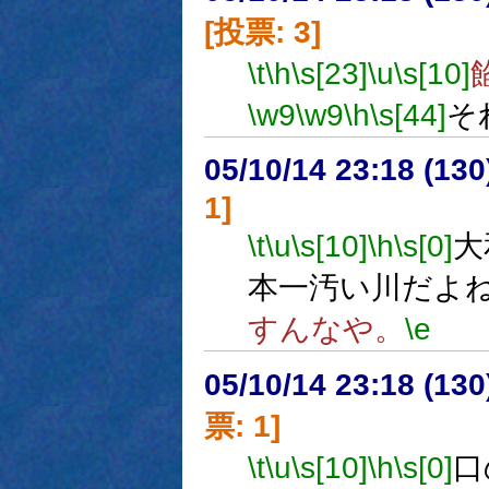
[投票: 3]
\t
\h
\s[23]
\u
\s[10]
\w9
\w9
\h
\s[44]
そ
05/10/14 23:18 (13
1]
\t
\u
\s[10]
\h
\s[0]
大
本一汚い川だよ
すんなや。
\e
05/10/14 23:18 (
票: 1]
\t
\u
\s[10]
\h
\s[0]
口