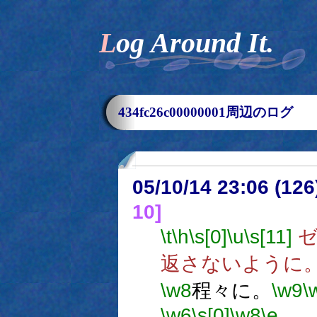
Log Around It.
434fc26c00000001周辺のログ
05/10/14 23:06 (
10]
\t
\h
\s[0]
\u
\s[11]
ゼ
返さないように
\w8
程々に。
\w9
\
\w6
\s[0]
\w8
\e