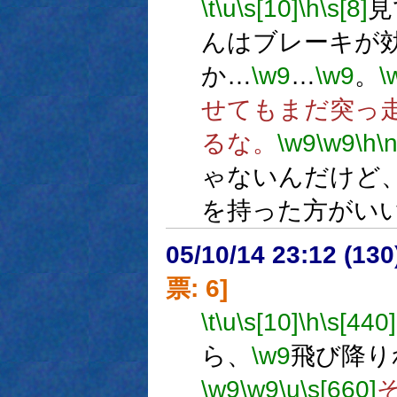
\t
\u
\s[10]
\h
\s[8]
見
んはブレーキが
か…
\w9
…
\w9
。
\
せてもまだ突っ
るな。
\w9
\w9
\h
\
ゃないんだけど
を持った方がい
05/10/14 23:12 (
票: 6]
\t
\u
\s[10]
\h
\s[440]
ら、
\w9
飛び降り
\w9
\w9
\u
\s[660]