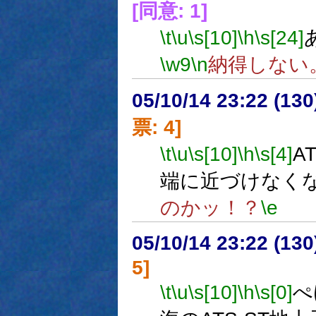
[同意: 1]
\t
\u
\s[10]
\h
\s[24]
\w9
\n
納得しない
05/10/14 23:22 (
票: 4]
\t
\u
\s[10]
\h
\s[4]
A
端に近づけなく
のかッ！？
\e
05/10/14 23:22 (13
5]
\t
\u
\s[10]
\h
\s[0]
ぺ