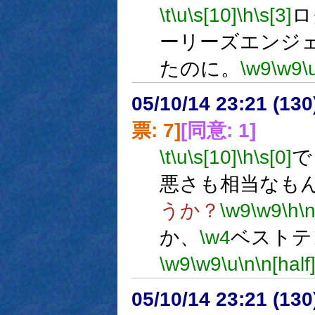
\t
\u
\s[10]
\h
\s[3]
ロ
ーリーズエンジ
たのに。
\w9
\w9
\
05/10/14 23:21 (
票: 7]
[同意: 1]
\t
\u
\s[10]
\h
\s[0]
で
悪さも相当なも
うか？
\w9
\w9
\h
\
か、
\w4
ベストテ
\w9
\w9
\u
\n
\n[half
05/10/14 23:21 (