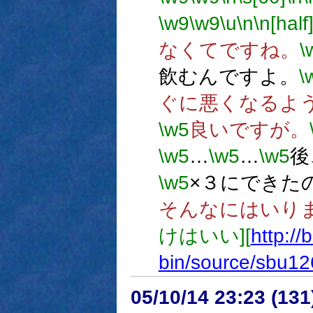
\w9
\w9
\u
\n
\n[half
なくてですね。
\
飲むんですよ。
\
ぐに悪くなるよ
\w5
良いですが。
\w5
…
\w5
…
\w5
後
\w5
×３にできた
そんなにはいり
けはいい][
http://
bin/source/sbu12
05/10/14 23:23 (