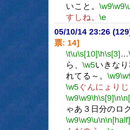
いこと。
\w9
\w9
\
すしね。
\e
05/10/14 23:26 (
票: 14]
\t
\u
\s[10]
\h
\s[3]
…
ら、
\w5
いきなり
れてる～。
\w9
\w
\w5
ぐんにょりじ
\w9
\w9
\h
\s[9]
\n
\n
ゃあ３日分のロ
\w9
\w9
\u
\n
\n[half