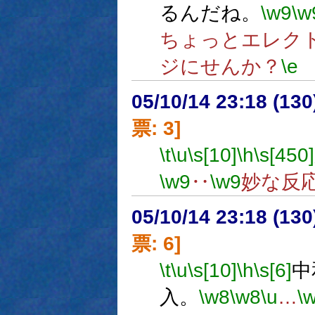
るんだね。
\w9
\w
ちょっとエレク
ジにせんか？
\e
05/10/14 23:18 (
票: 3]
\t
\u
\s[10]
\h
\s[450]
\w9
‥
\w9
妙な反
05/10/14 23:18 (
票: 6]
\t
\u
\s[10]
\h
\s[6]
中
入。
\w8
\w8
\u
…
\