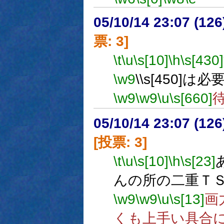
05/10/14 23:07 (
票: 3]
\t
\u
\s[10]
\h
\s[430]
\w9
\\s[450]
\w9
\w9
\u
\s[660]
05/10/14 23:07 (
[投票: 3]
\t
\u
\s[10]
\h
\s[23]
んの所の二重Ｔ
\w9
\w9
\u
\s[13]
画
くも上手い具合