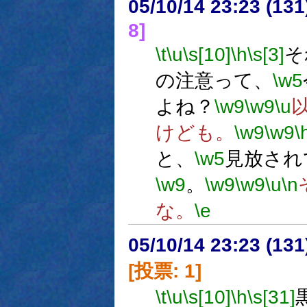
05/10/14 23:23 (
8]
\t
\u
\s[10]
\h
\s[3]
そ
の注意って、
\w5
よね？
\w9
\w9
\u
けども。
\w9
\w9
\
と、
\w5
見放され
\w9
。
\w9
\w9
\u
\n
な。
\e
05/10/14 23:23 (
[投票: 1]
\t
\u
\s[10]
\h
\s[31]