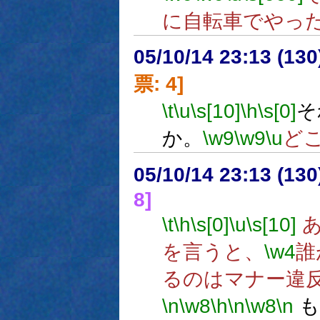
に自転車でやっ
05/10/14 23:13 (
票: 4]
\t
\u
\s[10]
\h
\s[0]
そ
か。
\w9
\w9
\u
ど
05/10/14 23:13 (
8]
\t
\h
\s[0]
\u
\s[10]
あ
を言うと、
\w4
誰
るのはマナー違
\n
\w8
\h
\n
\w8
\n
も