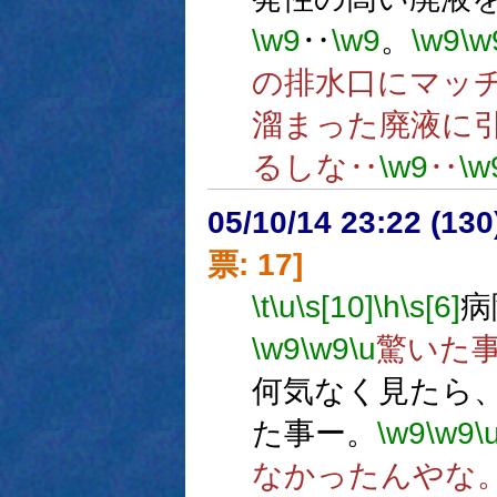
\w9
‥
\w9
。
\w9
\w
の排水口にマッ
溜まった廃液に
るしな‥
\w9
‥
\w
05/10/14 23:22 (
票: 17]
\t
\u
\s[10]
\h
\s[6]
病
\w9
\w9
\u
驚いた
何気なく見たら
た事ー。
\w9
\w9
\
なかったんやな