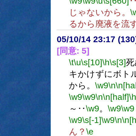
\w9
\w9
\u
\s[660]
じゃないから。
\
るから廃液を流
05/10/14 23:17 (13
[同意: 5]
\t
\u
\s[10]
\h
\s[3]
死
キかけずにボト
から。
\w9
\n
\n[hal
\w9
\w9
\n
\n[half]
\
～‥
\w9
。
\w9
\w9
\w9
\s[-1]
\w9
\n
\n[h
ん？
\e