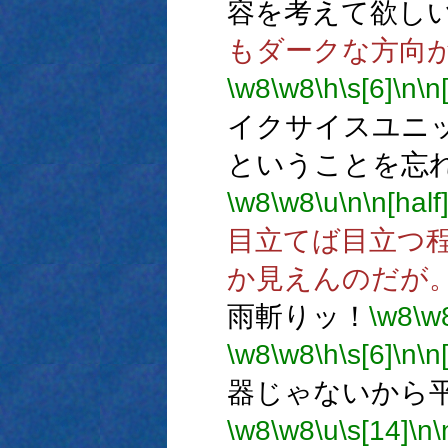
容を考えて欲し
もダークな方向
\w8
\w8
\h
\s[6]
\n
\n
イクサイスユニ
ということを忘
\w8
\w8
\u
\n
\n[half
目立てば目立つ
か見えんのだが
雨斬りッ！
\w8
\w
\w8
\w8
\h
\s[6]
\n
\n
器じゃないから
\w8
\w8
\u
\s[14]
\n
\