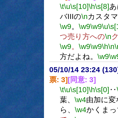
\t
\u
\s[10]
\h
\s[8]
あ
バIIIの
\n
カスタマ
\w9
。
\w9
\w9
\u
\s[
つ売り方への
\n
\w9
。
\w9
\w9
\h
\n
\
方だよね。
\w9
\w
05/10/14 23:24 (
票: 3]
[同意: 3]
\t
\u
\s[10]
\h
\s[0]
‥
葉、
\w4
由加に変
ら、
\w4
かくまっ