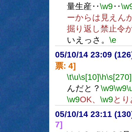
量生産‥
\w9
‥
\w
ーからは見えん
掘り返し禁止令
いえっさ。
\e
05/10/14 23:09 (
票: 4]
\t
\u
\s[10]
\h
\s[270]
んだと？
\w9
\w9
\
\w9
OK、
\w9
とり
05/10/14 23:11 (
7]