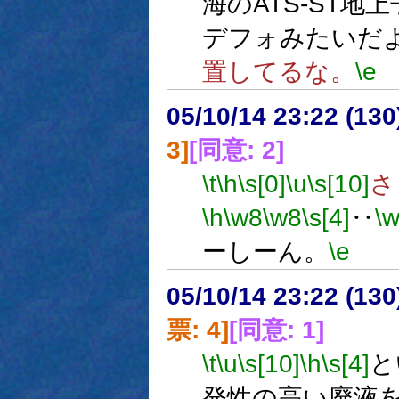
海のATS-ST
デフォみたいだ
置してるな。
\e
05/10/14 23:22 (13
3]
[同意: 2]
\t
\h
\s[0]
\u
\s[10]
さ
\h
\w8
\w8
\s[4]
‥
\
ーしーん。
\e
05/10/14 23:22 (
票: 4]
[同意: 1]
\t
\u
\s[10]
\h
\s[4]
と
発性の高い廃液