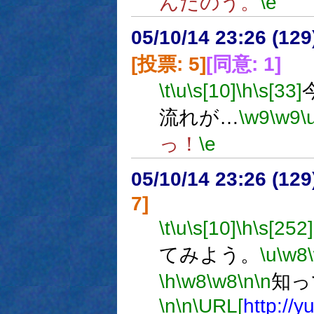
んだのう。
\e
05/10/14 23:26 (
[投票: 5]
[同意: 1]
\t
\u
\s[10]
\h
\s[33]
流れが…
\w9
\w9
\
っ！
\e
05/10/14 23:26 (12
7]
\t
\u
\s[10]
\h
\s[252]
てみよう。
\u
\w8
\h
\w8
\w8
\n
\n
知っ
\n
\n
\URL[
http://yu