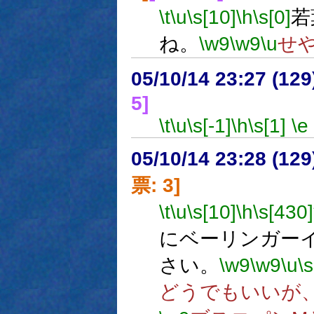
\t
\u
\s[10]
\h
\s[0]
若
ね。
\w9
\w9
\u
せ
05/10/14 23:27 (
5]
\t
\u
\s[-1]
\h
\s[1]
\e
05/10/14 23:28 (
票: 3]
\t
\u
\s[10]
\h
\s[430]
にベーリンガー
さい。
\w9
\w9
\u
\
どうでもいいが