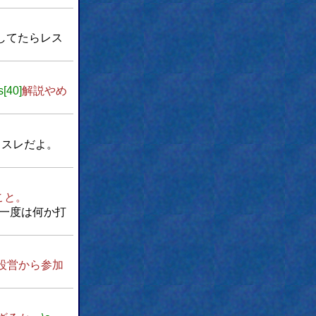
してたらレス
s[40]
解説やめ
タスレだよ。
こと。
一度は何か打
設営から参加