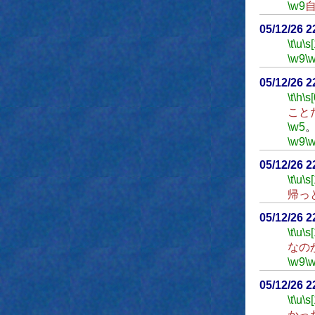
\w9
05/12/26 
\t
\u
\s
\w9
\
05/12/26 
\t
\h
\s[
こと
\w5
\w9
\
05/12/26 
\t
\u
\s
帰っ
05/12/26 
\t
\u
\s
なの
\w9
\
05/12/26 
\t
\u
\s
かっ