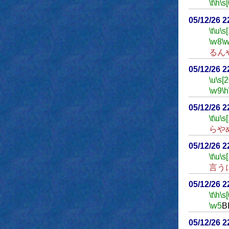
\t
\h
\s[
05/12/26 
\t
\u
\s
\w8
\
るん
05/12/26 
\u
\s[
\w9
\h
05/12/26 
\t
\u
\s
らや
05/12/26 
\t
\u
\s
言う
05/12/26 
\t
\h
\s[
\w5
B
05/12/26 