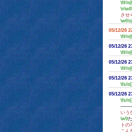
\t
\h
\s[
\n
\w8
させ
\w6
\s
05/12/26 
\t
\h
\s[
05/12/26 
\t
\h
\s[
05/12/26 
\t
\h
\s[
05/12/26 
\t
\u
\s
05/12/26 
\t
\u
\s
――
いう
\w9
トの
こん