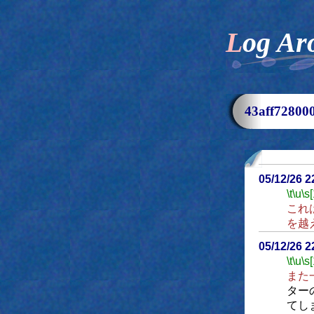
Log Ar
43aff728
05/12/26 
\t
\u
\s
これ
を越
05/12/26 
\t
\u
\s
また
ター
てし