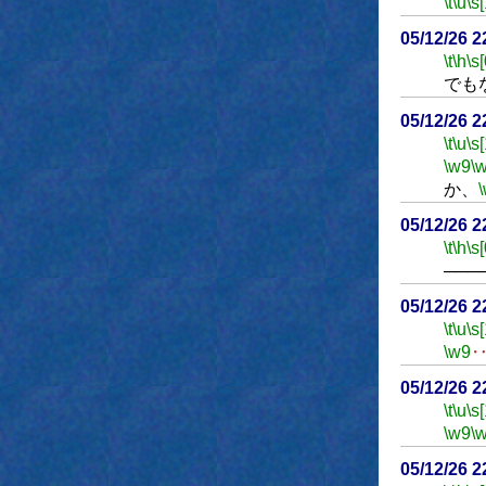
\t
\u
\s
05/12/26 
\t
\h
\s[
でも
05/12/26 
\t
\u
\s
\w9
\
か、
05/12/26 
\t
\h
\s[
───
05/12/26 
\t
\u
\s
\w9
05/12/26 
\t
\u
\s
\w9
\
05/12/26 