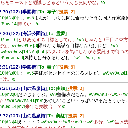
自らをゴーストと認識しとるというんも皮肉やな。
\e
22:30 (122) [学園街]
[To: 毒子]
[投票: 2]
[10]
\h
\s[0]
む、
\w5
まんがまつりに間に合わなそうな同人作家発
w9
\u
\s[14]
待てい。
\e
22:30 (122) [海浜公園街]
[To: 霊夢]
0]
\u
\s[16]
とりあえずの目標としては、
\w5
ちゃんと3日目に東
だな。
\w9
\w9
\h
\s[3]
限りなく無謀な目標なんだけれど…
\w5
…
。
\w9
\w9
\u
\s[14]
\n
\n[half]
ネタバレを気にしながら委託まで待つ
w9
\h
\n
\n[half]
気持ちは分かるけどね…
\w5
…
\w5
。
\e
22:31 (122) [学園街]
[To: 毒子]
[投票: 5]
[10]
\h
\s[0]
む、
\w5
美紅がセンセイきのこるスレだ。
\w9
\w9
\u
\s[1
とけ。
\e
22:31 (123) [山の温泉街]
[To: 由加]
[投票: 2]
[10]
\h
\s[0]
だいじょうぶ。
\w9
整備班だもん。
\w9
\w9
\u
‥
\w5
‥
\w
か？
\w9
\w9
\h
\s[41]
\n
\n
あやしいことい～っぱいやるだろうから
w9
\u
\s[14]
\n
\n
来年も実験台！？
\e
22:32 (123) [山の温泉街]
[To: 美紅]
[投票: 2]
[10]
\h
\s[4]
え・・・？
\w9
\w9
\u
‥
\w9
‥
\w9
‥
\w9
多分、
\w9
生き
たことが何か引っかかったんやろ。
\e