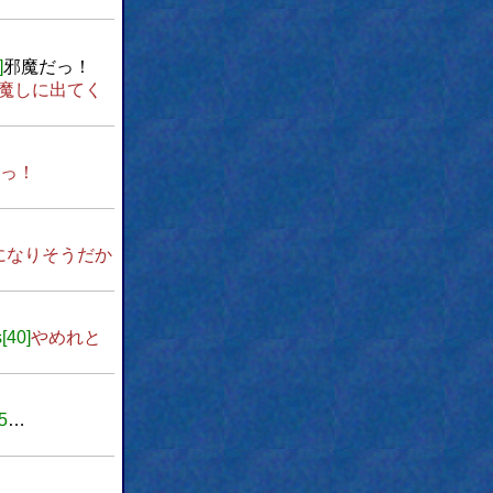
]
邪魔だっ！
魔しに出てく
っ！
になりそうだか
s[40]
やめれと
5
…