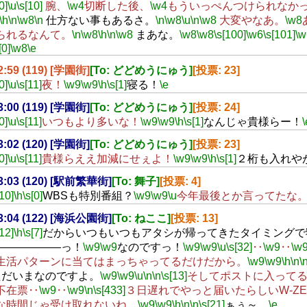
0]
\u
\s[10]
腕、
\w4
切断した後、
\w4
もういっぺんつけられなか
\h
\n
\w8
\n
仕方ない事もあるさ。
\n
\w8
\u
\n
\w8
大変やなあ。
\w8
られるなんて。
\n
\w8
\h
\n
\w8
まあな。
\w8
\w8
\s[100]
\w6
\s[101]
\w
[0]
\w8
\e
22:59 (119) [学園街]
[To: どどめうにゅう]
[投票: 23]
0]
\u
\s[11]
夜！
\w9
\w9
\h
\s[1]
寝る！
\e
23:00 (119) [学園街]
[To: どどめうにゅう]
[投票: 24]
0]
\u
\s[11]
いつもより多いな！
\w9
\w9
\h
\s[1]
なんじゃ貴様らー！
\
23:02 (120) [学園街]
[To: どどめうにゅう]
[投票: 23]
0]
\u
\s[11]
貴様らええ加減にせぇよ！
\w9
\w9
\h
\s[1]
２桁も入れや
23:03 (120) [駅前繁華街]
[To: 舞子]
[投票: 4]
[10]
\h
\s[0]
WBSも特別番組？
\w9
\w9
\u
今年最後とか言ってたな
23:04 (122) [海浜公園街]
[To: ねここ]
[投票: 13]
[12]
\h
\s[7]
だからいつもいつもアタシが帰ってきたタイミングで
――――――っ！
\w9
\w9
なのですっ！
\w9
\w9
\u
\s[32]
‥
\w9
‥
\w
生活パターンに当てはまっちゃってるだけだから。
\w9
\w9
\h
\n
\
ただいまなのですよ。
\w9
\w9
\u
\n
\n
\s[13]
そしてポストに入って
不在票‥
\w9
‥
\w9
\n
\s[433]
３日遅れでやっと届いたらしいW-ZE
な時間じゃ受け取れないね。
\w9
\w9
\h
\n
\n
\s[21]
ぁぅ～。
\e