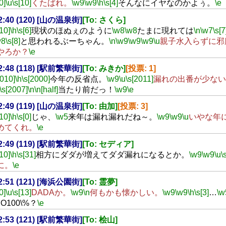
0]
\u
\s[10]
くたばれ。
\w9
\w9
\h
\s[4]
そんなにイヤなのかよぅ。
\e
22:40 (120) [山の温泉街]
[To: さくら]
[10]
\h
\s[6]
現状のほぬぇのように
\w8
\w8
たまに現れては
\n
\w7
\s[7
w8
\s[8]
と思われるぶーちゃん。
\n
\w9
\w9
\w9
\u
親子水入らずに邪
やろか？
\e
22:48 (118) [駅前繁華街]
[To: みきか]
[投票: 1]
2010]
\h
\s[2000]
今年の反省点。
\w9
\u
\s[2011]
漏れの出番が少ない
\s[2007]
\n
\n[half]
当たり前だっ！
\w9
\e
22:49 (119) [山の温泉街]
[To: 由加]
[投票: 3]
[10]
\h
\s[0]
じゃ、
\w5
来年は漏れ漏れだね～。
\w9
\w9
\u
いやな年
めてくれ。
\e
22:49 (119) [駅前繁華街]
[To: セディア]
[10]
\h
\s[31]
相方にダダが増えてダダ漏れになるとか。
\w9
\w9
\u
\
に。
\e
22:51 (121) [海浜公園街]
[To: 霊夢]
0]
\u
\s[13]
DADAか。
\w9
\n
何もかも懐かしい。
\w9
\w9
\h
\s[3]
…
\w
IO100\%？
\e
22:53 (121) [駅前繁華街]
[To: 桧山]