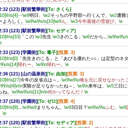
22:32 (123) [駅前繁華街]
[To: さくら]
[10]
\h
\s[4]
‥
\w9
明日、
\w2
そっちの平野部へ行くんで、
\w2
遭難
ーよろしく。
\w9
\w9
\u
\s[10]
\w9
ん、
\w3
今年最後の雪遊び。
\e
22:33 (123) [駅前繁華街]
[To: セディア]
[10]
\h
\s[33]
「この
\w3
先生
\w3
きのこる」
\w6
だから…
\w9
\w9
\u
\
e
22:33 (123) [学園街]
[To: 毒子]
[投票: 3]
[10]
\h
\s[0]
「先生きのこる」と「あびる優れた○○」は定型のネ
w9
\u
\s[14]
帰れー。
\w9
\n
帰れー。
\e
22:36 (121) [山の温泉街]
[To: 由加]
[投票: 3]
[10]
\h
\s[27]
今年の反省点は～。
\w9
\w9
\u
俺を元に戻せなかった
w9
\h
\s[4]
\n
\n
実験が足りなかったね～。
\w9
\n
来年は、
\w5
三日に
らね。
\w9
\w9
\u
\s[11]
\n
\n
何かってなんだ！
\e
22:37 (120) [学園街]
[To: ゼロ]
[投票: 4]
[10]
\h
\s[9]
…
\w9
\w9
まりちゃん。
\w9
3日目？
\w9
\w9
\u
ふむ。
\w9
。
\e
22:37 (120) [駅前繁華街]
[To: セディア]
[投票: 2]