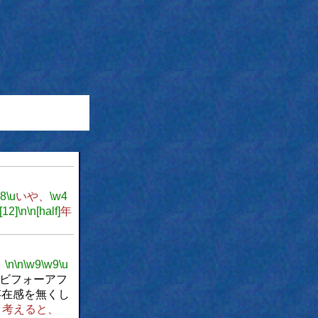
w8
\u
いや、
\w4
[12]
\n
\n[half]
年
。
\n
\n
\w9
\w9
\u
ビフォーアフ
存在感を無くし
う考えると、