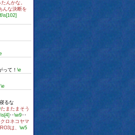
ったんかな。
あんな決断を
6
\s[102]
e
がって！
\e
。
\e
寝るな
9
たまたまそう
n
\s[4]
‥
\w9
‥
るクロネコヤマ
RO3は、
\w5