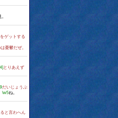
見。
方をゲットする
のは憂鬱だぜ。
4]
とりあえず
9
だいじょうぶ
、
\w5
ね。
残ると言わへん