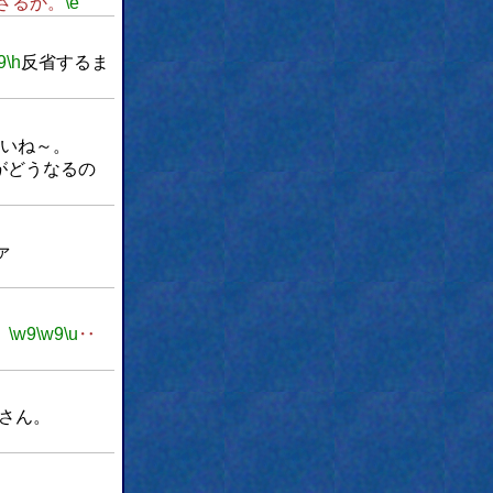
ざるか。
\e
9
\h
反省するま
いね～。
がどうなるの
ァ
。
\w9
\w9
\u
‥
さん。