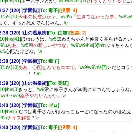
[10]
\h
\s[31]
ホームランとか。
\w9
\w9
\u
\s[11]
打ってどうするでご
22:37 (120) [学園街]
[To: 毒子]
[投票: 4]
0]
\u
\s[10]
今年の反省点かァ。
\w9
\n
「生きてなかった事」
\w9
\w
なく、ずっと死んでんじゃん。
\e
22:38 (120) [山の温泉街]
[To: 由加]
[投票: 2]
[10]
\h
\s[41]
ほねゅうは、
\w5
ほぬえちゃんと仲良く暮らせるとい
w9
\u
ああ、
\w5
噂の新しいやつな。
\w9
\w9
\h
\s[3]
\n
\n
ぶぅちゃん
\w5
心配だけどね。
\e
22:38 (120) [学園街]
[To: 毒子]
0]
\u
\s[10]
ああ、心配せんでもエエで。
\w9
\w9
\h
\s[7]
ンだとコラ
─────────！！
\e
22:39 (120) [山の温泉街]
[To: 美紅]
[10]
\h
\s[3]
きっと、
\w9
常に核子さんが\\u側に立つんでしょうね
‥
\w9
‥
\w9
薬子やないんかい。
\e
22:40 (120) [学園街]
[To: ゼロ]
[10]
\h
\s[6]
ぢつは毒子さんがほねっこもーどになったのがほぬえ
w9
\u
ナイス解答？
\e
22:40 (120) [学園街]
[To: 毒子]
[投票: 4]