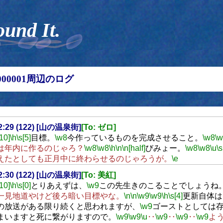
ound It.
00000001周辺のログ
22:29 (122) [山の温泉街]
[To: ゼロ]
[10]
\h
\s[5]
目標。
\w8
今作っているものを完成させること。
\w8
\
は年内に作るのじゃろ？
\w8
\w8
\h
\n
\n[half]
びみょー。
\w8
\w8
\u
\s
えたとしても正月中に終わらせるのじゃろうが。
\e
22:30 (122) [山の温泉街]
[To: 美紅]
[10]
\h
\s[0]
とりあえずは、
\w9
この先生きのこることでしょうね
一見地道やけど後ろ暗い目標やな。
\n
\n
\w9
\w9
\h
\s[4]
更新自体は
の放送がある限り続くと思われますが、
\w9
ゴーストとしては
まいますと死に繋がりますので。
\w9
\w9
\u
‥
\w9
‥
\w9
‥
\w9
よ