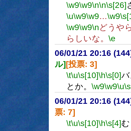
\w9
\w9
\n
\n
\s[26]
\u
\w9
\w9
…
\w9
\s[
\w9
\w9
\n
どうや
らしいな。
\e
06/01/21 20:16 (
ル]
[投票: 3]
\t
\u
\s[10]
\h
\s[0]
バ
とか。
\w9
\w9
\u
\s
06/01/21 20:16 (
票: 7]
\t
\u
\s[10]
\h
\s[4]
む