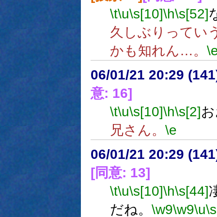
\t
\u
\s[10]
\h
\s[52]
久しぶりってい
かも知れん…。
\
06/01/21 20:29 (
意: 16]
\t
\u
\s[10]
\h
\s[2]
お
兄さん。
\e
06/01/21 20:29 (
[同意: 13]
\t
\u
\s[10]
\h
\s[44]
だね。
\w9
\w9
\u
\s