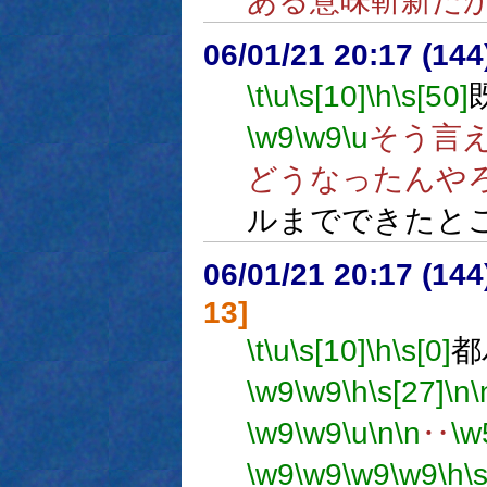
ある意味斬新だ
06/01/21 20:17 (
\t
\u
\s[10]
\h
\s[50]
\w9
\w9
\u
そう言
どうなったんや
ルまでできたと
06/01/21 20:17 (
13]
\t
\u
\s[10]
\h
\s[0]
都
\w9
\w9
\h
\s[27]
\n
\
\w9
\w9
\u
\n
\n
‥
\w
\w9
\w9
\w9
\w9
\h
\