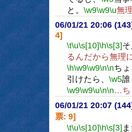
と。
\w9
\w9
\u
無
06/01/21 20:06 (14
4]
\t
\u
\s[10]
\h
\s[3]
そ
るんだから無理
\h
\w9
\w9
\n
\n
ちょ
引けたら、
\w5
誰
\w9
\w9
\u
\n
\n
…ち
06/01/21 20:07 (
票: 9]
\t
\u
\s[10]
\h
\s[3]
ま