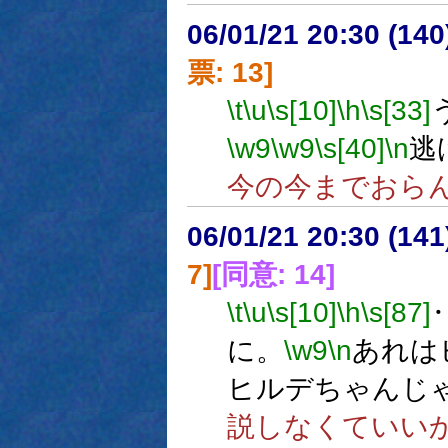
06/01/21 20:30 (
票: 13]
\t
\u
\s[10]
\h
\s[33]
\w9
\w9
\s[40]
\n
逃
今の今までおら
06/01/21 20:30 (
7]
[同意: 14]
\t
\u
\s[10]
\h
\s[87]
に。
\w9
\n
あれは
ヒルデちゃんじ
説しなくていい