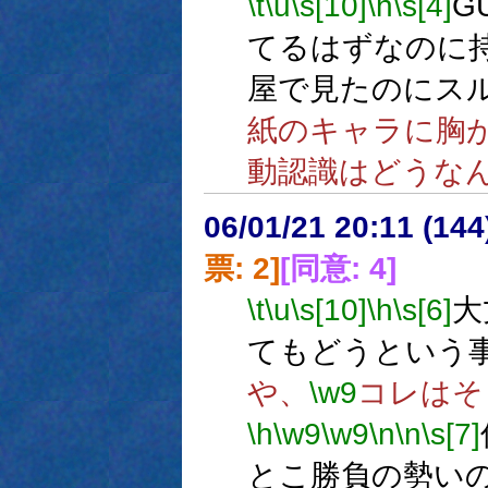
\t
\u
\s[10]
\h
\s[4]
G
てるはずなのに
屋で見たのにス
紙のキャラに胸
動認識はどうな
06/01/21 20:11 (
票: 2]
[同意: 4]
\t
\u
\s[10]
\h
\s[6]
大
てもどうという
や、
\w9
コレはそ
\h
\w9
\w9
\n
\n
\s[7]
とこ勝負の勢い