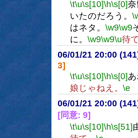
\t
\u
\s[10]
\h
\s[0]
奈
いたのだろう。
\
はネタ。
\w9
\w9
に。
\w9
\w9
\u
待
06/01/21 20:00 (
3]
\t
\u
\s[10]
\h
\s[0]
あ
娘じゃねえ。
\e
06/01/21 20:00 (
[同意: 9]
\t
\u
\s[10]
\h
\s[51]