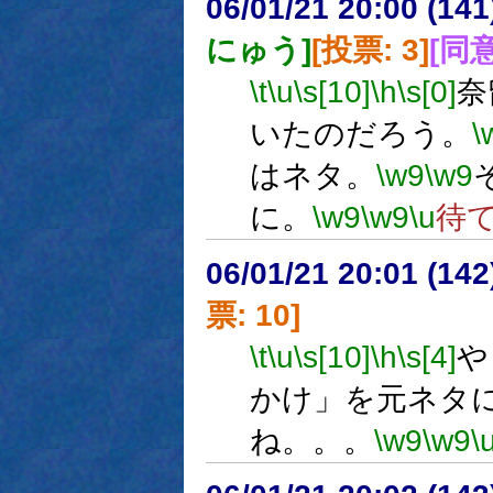
06/01/21 20:00 (
にゅう]
[投票: 3]
[同意
\t
\u
\s[10]
\h
\s[0]
奈
いたのだろう。
\
はネタ。
\w9
\w9
に。
\w9
\w9
\u
待
06/01/21 20:01 (
票: 10]
\t
\u
\s[10]
\h
\s[4]
や
かけ」を元ネタ
ね。。。
\w9
\w9
\