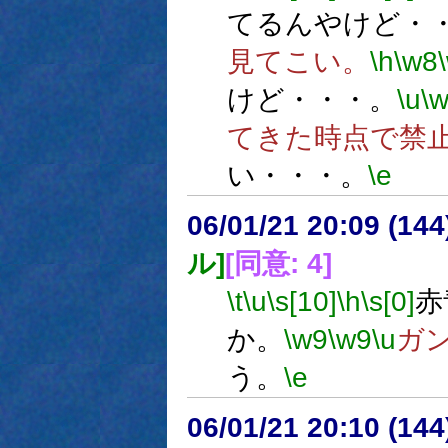
てるんやけど・
見てこい。
\h
\w8
けど・・・。
\u
\
てきた時点で禁
い・・・。
\e
06/01/21 20:09 (
ル]
[同意: 4]
\t
\u
\s[10]
\h
\s[0]
赤
か。
\w9
\w9
\u
ガ
う。
\e
06/01/21 20:10 (