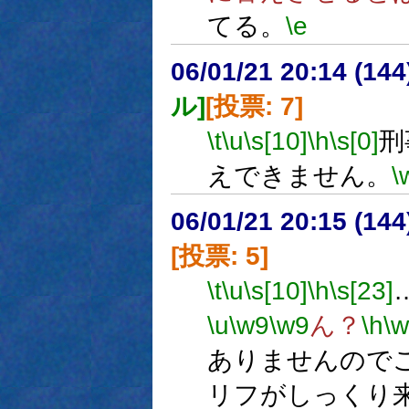
てる。
\e
06/01/21 20:14 (
ル]
[投票: 7]
\t
\u
\s[10]
\h
\s[0]
刑
えできません。
\
06/01/21 20:15 (
[投票: 5]
\t
\u
\s[10]
\h
\s[23]
\u
\w9
\w9
ん？
\h
\
ありませんので
リフがしっくり