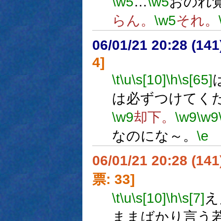
\w5
…
\w5
おのれ
らん。
\w5
それ。
06/01/21 20:28 (
4]
\t
\u
\s[10]
\h
\s[65]
は必ずつけてく
\w9
却下。
\w9
\w9
なのにな～。
\e
06/01/21 20:28 (
票: 33]
\t
\u
\s[10]
\h
\s[7]
え
ままばかり言う