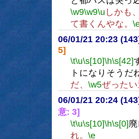
と都バスは突っ
\w9
\w9
\u
しかも
て書くんやな。
\
06/01/21 20:23 (
5]
\t
\u
\s[10]
\h
\s[42]
トになりそうだ
だ、
\w5
ぜったい
06/01/21 20:24 (
意: 3]
\t
\u
\s[10]
\h
\s[0]
廃
れ。
\e