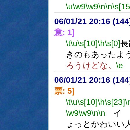
\u
\w9
\w9
\n
\n
\s[15
06/01/21 20:16 (
意: 1]
\t
\u
\s[10]
\h
\s[0]
長
きのもあったよ
ろうけどな。
\e
06/01/21 20:16 (
票: 5]
\t
\u
\s[10]
\h
\s[23]
\
\w9
\w9
\n
\n
イ 
ょっとかわいい