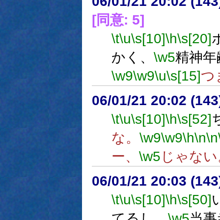
06/01/21 20:02 (
[同意: 5]
\t
\u
\s[10]
\h
\s[20]
かく、
\w5
精神年
\w9
\w9
\u
\s[15]
つ
06/01/21 20:02 (14
\t
\u
\s[10]
\h
\s[52]
な。
\w9
\w9
\h
\n
\n
ー、
\w5
じゃない
06/01/21 20:03 (
\t
\u
\s[10]
\h
\s[50]
てるし、
\w5
当事