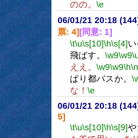
のの。
\e
06/01/21 20:18 (
票: 4]
[同意: 1]
\t
\u
\s[10]
\h
\s[4]
い
飛ばす。
\w9
\w9
\
ええ。
\w9
\w9
\h
\
ぱり都バスか。
\
な！
\e
06/01/21 20:18 (
5]
\t
\u
\s[10]
\h
\s[9]
や