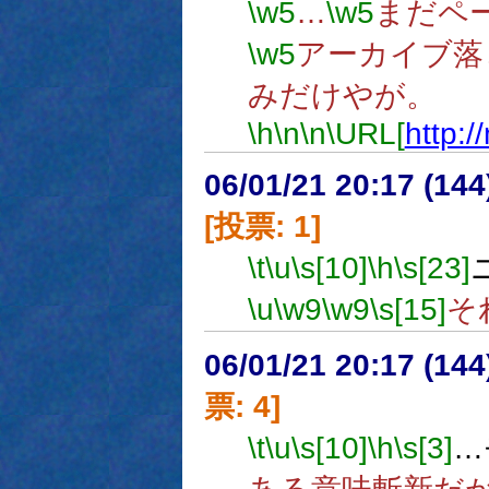
\w5
…
\w5
まだペ
\w5
アーカイブ落と
みだけやが。
\h
\n
\n
\URL[
http:/
06/01/21 20:17 (
[投票: 1]
\t
\u
\s[10]
\h
\s[23]
\u
\w9
\w9
\s[15]
そ
06/01/21 20:17 (
票: 4]
\t
\u
\s[10]
\h
\s[3]
…