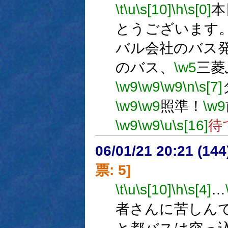
\t
\u
\s[10]
\h
\s[0]
本
とうございます
バル会社のバス
のバス、
\w5
三菱
\w9
\w9
\w9
\n
\s[7]
\w9
\w9
照準！
\w9
\w9
\w9
\u
\s[16]
待
06/01/21 20:21 (
票: 5]
\t
\u
\s[10]
\h
\s[4]
…
者さんに苦しん