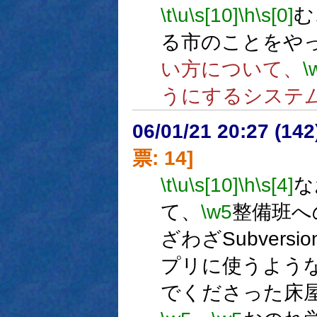
\t
\u
\s[10]
\h
\s[0]
む
る市のことをや
い方について、
\
うにするシステ
06/01/21 20:27 (
票: 14]
\t
\u
\s[10]
\h
\s[4]
な
て、
\w5
整備班へ
ざわざSubver
プリに使うよう
でくださった床