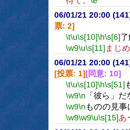
待て。
\e
06/01/21 20:00 (
票: 2]
\t
\u
\s[10]
\h
\s[6]
了
\w9
\u
\s[11]
まじ
06/01/21 20:00 (
[投票: 1]
[同意: 10]
\t
\u
\s[10]
\h
\s[51]
\w9
\n
「彼ら」だ
\w9
\n
ものの見事
\w9
\w9
\u
\s[15]
あ