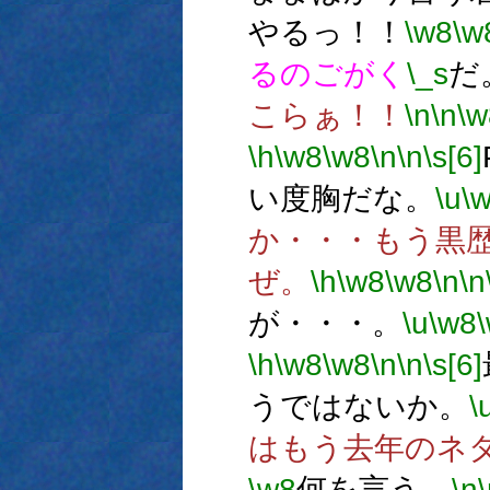
やるっ！！
\w8
\w
るのごがく
\_s
だ
こらぁ！！
\n
\n
\w
\h
\w8
\w8
\n
\n
\s[6]
い度胸だな。
\u
\
か・・・もう黒
ぜ。
\h
\w8
\w8
\n
\n
が・・・。
\u
\w8
\h
\w8
\w8
\n
\n
\s[6]
うではないか。
\
はもう去年のネ
\w8
何を言う。
\n