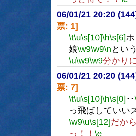
06/01/21 20:20 (
票: 1]
\t
\u
\s[10]
\h
\s[6]
ホ
娘
\w9
\w9
\n
とい
\u
\w9
\w9
分かり
06/01/21 20:20 (
票: 7]
\t
\u
\s[10]
\h
\s[0]
‥
っ飛ばしていい
\w9
\u
\s[12]
だか
っ！！
\e