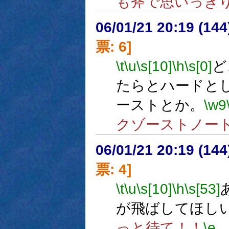
も斧で思いっき
06/01/21 20:19 (
票: 6]
\t
\u
\s[10]
\h
\s[0]
ど
たらとハードと
ーストとか。
\w9
クゾーストノー
06/01/21 20:19 (
票: 4]
\t
\u
\s[10]
\h
\s[53]
が飛ばしてほし
っと待て！！
\e