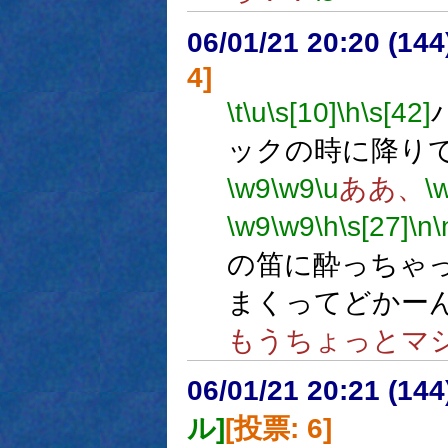
06/01/21 20:20 (
4]
\t
\u
\s[10]
\h
\s[42]
ックの時に降り
\w9
\w9
\u
ああ、
\
\w9
\w9
\h
\s[27]
\n
\
の笛に酔っちゃ
まくってどかー
もうちょっとマ
06/01/21 20:21 (
ル]
[投票: 6]