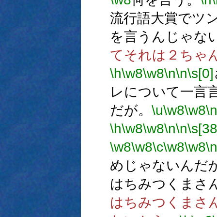
流行語大賞でツ
を言うんじゃな
てそれは２ちゃ
\h
\w8
\w8
\n
\n
\s[0]
レについて一言
だが。
\u
\w8
\w8
\
\h
\w8
\w8
\n
\n
\s[38
\w8
\w8
\c
\w8
\w8
\
めじゃないんだ
はちみつくまさ
はちみつくまさ