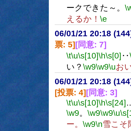
ークできた～。
\
えるか！
\e
06/01/21 20:18 (
票: 5]
[同意: 7]
\t
\u
\s[10]
\h
\s[0]
‥
い？
\w9
\w9
\u
お
06/01/21 20:18 (
[投票: 4]
[同意: 3]
\t
\u
\s[10]
\h
\s[24]
\w9
。
\w9
\w9
\u
\s[
ー。
\w9
\n
雪こそ