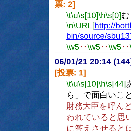
票: 2]
\t
\u
\s[10]
\h
\s[0]
む
\n
\URL[
http://bot
bin/source/sbu1
\w5
‥
\w5
‥
\w5
‥
06/01/21 20:14 (
[投票: 1]
\t
\u
\s[10]
\h
\s[44]
ら」で面白いこ
財務大臣を呼ん
われていると思
に答えさせると