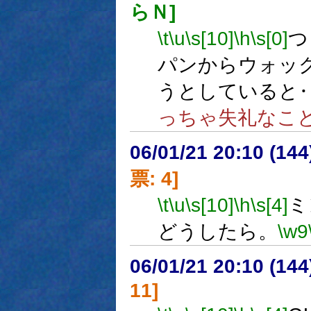
らＮ]
\t
\u
\s[10]
\h
\s[0]
つ
パンからウォッ
うとしていると
っちゃ失礼なこ
06/01/21 20:10 (14
票: 4]
\t
\u
\s[10]
\h
\s[4]
ミ
どうしたら。
\w9
06/01/21 20:10 (14
11]