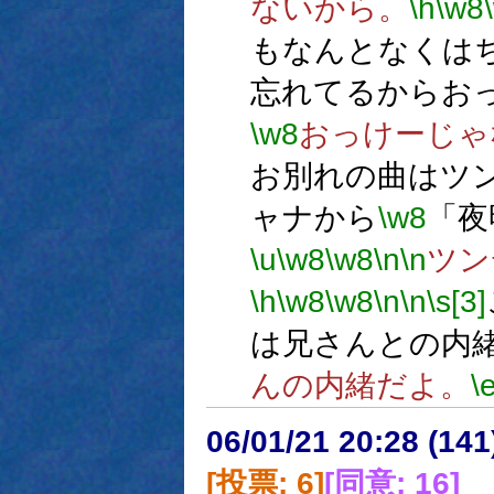
ないから。
\h
\w8
もなんとなくは
忘れてるからお
\w8
おっけーじゃ
お別れの曲はツ
ャナから
\w8
「夜
\u
\w8
\w8
\n
\n
ツン
\h
\w8
\w8
\n
\n
\s[3]
は兄さんとの内
んの内緒だよ。
\
06/01/21 20:28 (
[投票: 6]
[同意: 16]