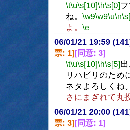
\t
\u
\s[10]
\h
\s[0]
フ
ね。
\w9
\w9
\u
\n
\s
よ。
\e
06/01/21 19:59 (
票: 1]
[同意: 3]
\t
\u
\s[10]
\h
\s[5]
出
リハビリのため
ネタよろしくね
さにまぎれて丸
06/01/21 20:00 (
票: 3]
[同意: 1]