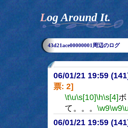
Log Around It.
43d21ace00000001周辺のログ
06/01/21 19:59 (
票: 2]
\t
\u
\s[10]
\h
\s[4]
ボ
て。。。
\w9
\w9
\
06/01/21 19:59 (14