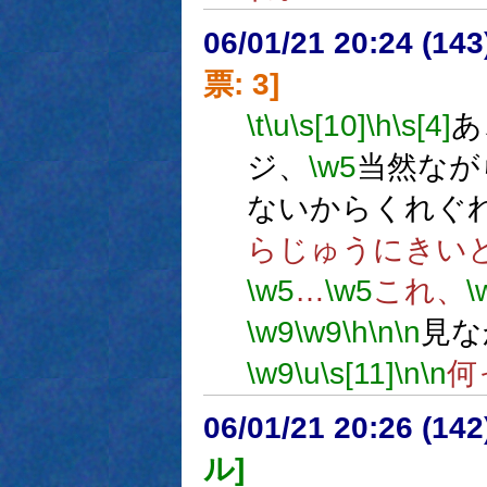
06/01/21 20:24 (
票: 3]
\t
\u
\s[10]
\h
\s[4]
あ
ジ、
\w5
当然なが
ないからくれぐ
らじゅうにきい
\w5
…
\w5
これ、
\
\w9
\w9
\h
\n
\n
見な
\w9
\u
\s[11]
\n
\n
何
06/01/21 20:26 (
ル]