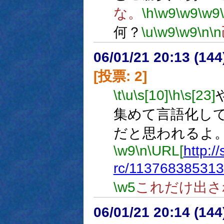
な。
\h
\w9
\w9
\w9
何？
\u
\w9
\w9
\n
\n
06/01/21 20:13 (
[投票: 2]
\t
\u
\s[10]
\h
\s[23]
集めて言語化し
だと思われるよ
\w9
\n
\URL[
http:/
rc/113768385313
\w5
これだけ出さ
06/01/21 20:14 (