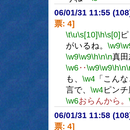
06/01/31 11:55 (
票: 4]
\t
\u
\s[10]
\h
\s[0]
ピ
がいるね。
\w9
\w
\w9
\w9
\h
\n
\n
真田
\w6
‥
\w9
\w9
\h
\n
\
も、
\w4
「こんな
言で、
\w4
ピンチ
\w6
おらんから。
06/01/31 11:58 (
票: 4]