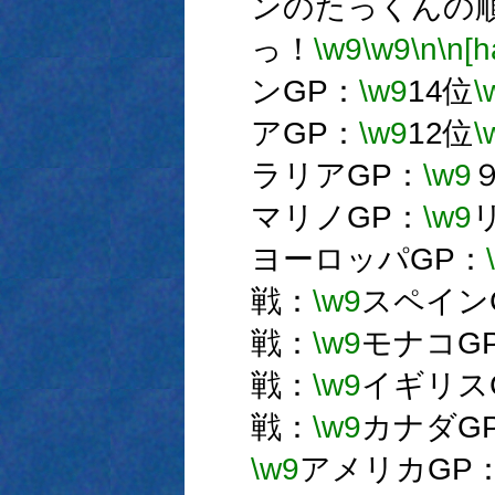
ンのたっくんの
っ！
\w9
\w9
\n
\n[h
ンGP：
\w9
14位
\
アGP：
\w9
12位
\
ラリアGP：
\w9
マリノGP：
\w9
ヨーロッパGP：
戦：
\w9
スペイン
戦：
\w9
モナコG
戦：
\w9
イギリス
戦：
\w9
カナダG
\w9
アメリカGP