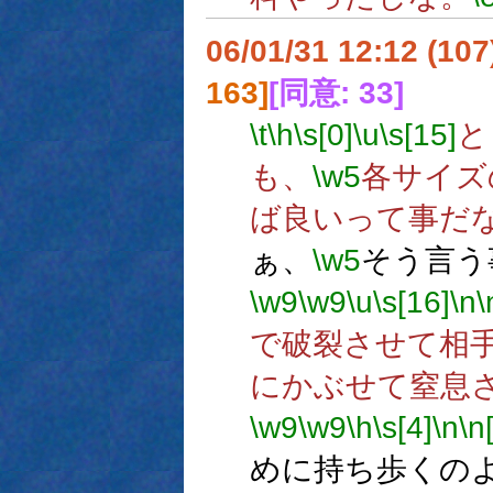
06/01/31 12:12 (
163]
[同意: 33]
\t
\h
\s[0]
\u
\s[15]
と
も、
\w5
各サイズ
ば良いって事だ
ぁ、
\w5
そう言う
\w9
\w9
\u
\s[16]
\n
\
で破裂させて相
にかぶせて窒息
\w9
\w9
\h
\s[4]
\n
\n
めに持ち歩くの