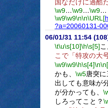
国なだけに過酷
\w9
…
\w9
…
\w9
…
\w9
\w9
\n
\n
\URL[
h
?a=20060131-00
06/01/31 11:54 (
\t
\u
\s[10]
\h
\s[5]
こ
こで「特攻の大
\w9
\w9
\h
\s[4]
\n
\n
かも、
\w5
唐突に
出しても意味が
が分かっても、
\
しろってこと？
\