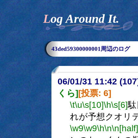
Log Around It.
43ded59300000001周辺のログ
06/01/31 11:42 (
くら]
[投票: 6]
\t
\u
\s[10]
\h
\s[6]
駄
れが予想クオリ
\w9
\w9
\h
\n
\n[half