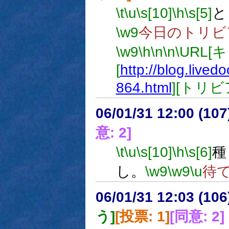
\t
\u
\s[10]
\h
\s[5]
と
\w9
今日のトリビ
\w9
\h
\n
\n
\URL[
[
http://blog.live
864.html
][トリビ
06/01/31 12:00 (
意: 2]
\t
\u
\s[10]
\h
\s[6]
種
し。
\w9
\w9
\u
待
06/01/31 12:03 (10
う]
[投票: 1]
[同意: 2]