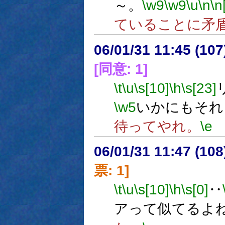
～。
\w9
\w9
\u
\n
\n
ていることに矛
06/01/31 11:45 (
[同意: 1]
\t
\u
\s[10]
\h
\s[23]
\w5
いかにもそれ
待ってやれ。
\e
06/01/31 11:47 (
票: 1]
\t
\u
\s[10]
\h
\s[0]
‥
アって似てるよ