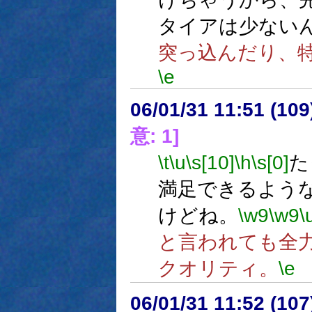
タイアは少ない
突っ込んだり、
\e
06/01/31 11:51 (
意: 1]
\t
\u
\s[10]
\h
\s[0]
た
満足できるよう
けどね。
\w9
\w9
\
と言われても全
クオリティ。
\e
06/01/31 11:52 (