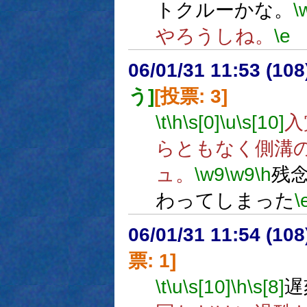
トクルーかな。
\
やろうしね。
\e
06/01/31 11:53 (10
う]
[投票: 3]
\t
\h
\s[0]
\u
\s[10]
入
らともなく側溝
ュ。
\w9
\w9
\h
残
わってしまった
\
06/01/31 11:54 (
票: 1]
\t
\u
\s[10]
\h
\s[8]
遅