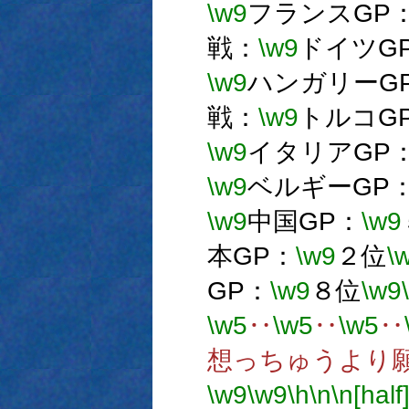
\w9
フランスGP
戦：
\w9
ドイツG
\w9
ハンガリーG
戦：
\w9
トルコG
\w9
イタリアGP
\w9
ベルギーGP
\w9
中国GP：
\w9
本GP：
\w9
２位
\
GP：
\w9
８位
\w9
\w5
‥
\w5
‥
\w5
‥
想っちゅうより
\w9
\w9
\h
\n
\n[half