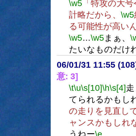
\w5
「特攻の大号
計略だから、
\w5
る可能性が高い
\w5
…
\w5
まぁ、
\
たいなものだけ
06/01/31 11:55 (
意: 3]
\t
\u
\s[10]
\h
\s[4]
走
てられるかもし
の走りを見直し
ャンスかもしれ
うねー
\e