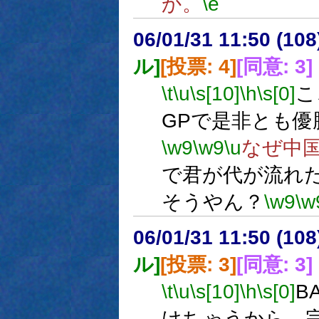
か。
\e
06/01/31 11:50 (
ル]
[投票: 4]
[同意: 3]
\t
\u
\s[10]
\h
\s[0]
こ
GPで是非とも
\w9
\w9
\u
なぜ中
で君が代が流れ
そうやん？
\w9
\w
06/01/31 11:50 (
ル]
[投票: 3]
[同意: 3]
\t
\u
\s[10]
\h
\s[0]
B
けちゃうから、