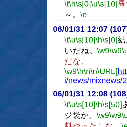
\t
\h
\s[0]
\u
\s[10]
昼
～。
\e
06/01/31 12:07 (
\t
\u
\s[10]
\h
\s[0]
結
いだね。
\w9
\w9
\
だな。
\w9
\h
\n
\n
\URL[
ht
i/news/mixnews/
06/01/31 12:08 (
\t
\u
\s[10]
\h
\s[50]
ジ袋か。
\w9
\w9
\
料やったしな。
\