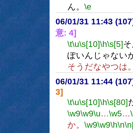
ん。
\e
06/01/31 11:43 (
意: 4]
\t
\u
\s[10]
\h
\s[5]
そ
ぽいんじゃない
そうだなやつは
06/01/31 11:44 (
3]
\t
\u
\s[10]
\h
\s[80]
\w9
\w9
\u
…
\w5
…
か。
\w9
\w9
\h
\n
\n