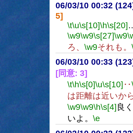
06/03/10 00:32 (
5]
\t
\u
\s[10]
\h
\s[20]
\w9
\w9
\s[27]
\w9
\
ろ、
\w9
それも。
06/03/10 00:33 (12
[同意: 3]
\t
\h
\s[0]
\u
\s[10]
‥
は距離は近いか
\w9
\w9
\h
\s[4]
良
いよ。
\e