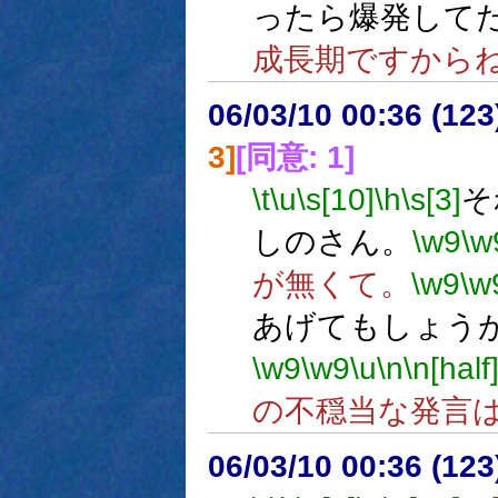
ったら爆発して
成長期ですから
06/03/10 00:36 (
3]
[同意: 1]
\t
\u
\s[10]
\h
\s[3]
そ
しのさん。
\w9
\w
が無くて。
\w9
\w
あげてもしょう
\w9
\w9
\u
\n
\n[half
の不穏当な発言
06/03/10 00:36 (12