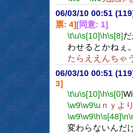
06/03/10 00:51 (
票: 4]
[同意: 1]
\t
\u
\s[10]
\h
\s[8]
だ
わせるとかねぇ
たらええんちゃ
06/03/10 00:51 (
3]
\t
\u
\s[10]
\h
\s[0]
W
\w9
\w9
\u
ｎｙよ
\w9
\w9
\h
\s[48]
\n
\
変わらないんだ