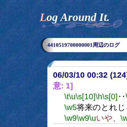
Log Around It.
4410519700000001周辺のログ
06/03/10 00:32 (
意: 1]
\t
\u
\s[10]
\h
\s[0]
‥
\w5
将来のとれじ
\w9
\w9
\u
いや、
\