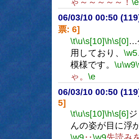
ゃ～～～～～！
\e
06/03/10 00:50 (
票: 6]
\t
\u
\s[10]
\h
\s[0]
…
用しており、
\w5
模様です。
\u
\w9
ゃ。
\e
06/03/10 00:50 (
5]
\t
\u
\s[10]
\h
\s[6]
ジ
んの姿が目に浮
\w9
‥
\w9
先読み