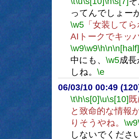
\t
\u
\s[10]
\h
\s[7]
そ
ってんでしょー
\w5
「女装してら
AIトークでキッ
\w9
\w9
\h
\n
\n[half
中にも、
\w5
成長
しね。
\e
06/03/10 00:49 (
\t
\h
\s[0]
\u
\s[10]
既
と致命的な情報
りそうやね。
\w9
しないでくださ