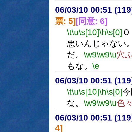
06/03/10 00:51 (
票: 5]
[同意: 6]
\t
\u
\s[10]
\h
\s[0]
Ｏ
悪いんじゃない
だ。
\w9
\w9
\u
穴
もな。
\e
06/03/10 00:51 (11
\t
\u
\s[10]
\h
\s[0]
今
な。
\w9
\w9
\u
色
06/03/10 00:51 (
4]