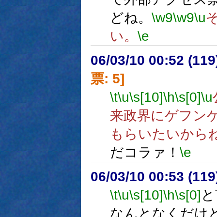
どね。
\w9
\w9
\u
い。
\e
06/03/10 00:52 (
票: 5]
\t
\u
\s[10]
\h
\s[0]
\u
来政界にゲフン
もらいたいから
だコラァ！
\e
06/03/10 00:53 (
\t
\u
\s[10]
\h
\s[0]
と
なんとなくだけ