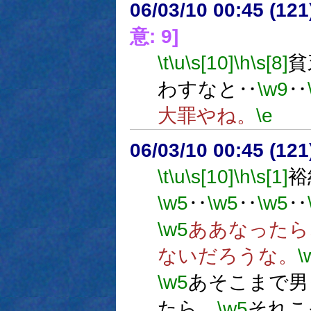
06/03/10 00:45 (
意: 9]
\t
\u
\s[10]
\h
\s[8]
貧
わすなと‥
\w9
‥
大罪やね。
\e
06/03/10 00:45 (
\t
\u
\s[10]
\h
\s[1]
裕
\w5
‥
\w5
‥
\w5
‥
\w5
ああなったら
ないだろうな。
\
\w5
あそこまで男
たら、
\w5
それこ