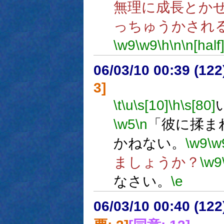
無理に成長とか
っちゅうかされ
\w9
\w9
\h
\n
\n[half
06/03/10 00:39 (
3]
\t
\u
\s[10]
\h
\s[80]
\w5
\n
「彼に揉ま
かねない。
\w9
\w
ましょうか？
\w9
なさい。
\e
06/03/10 00:40 (12