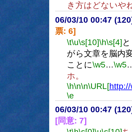
き方はどないや
06/03/10 00:47 (
票: 6]
\t
\u
\s[10]
\h
\s[4]
と
がら文章を脳内
ことに
\w5
…
\w5
ホ。
\h
\n
\n
\URL[
http:
\e
06/03/10 00:47 (12
[同意: 7]
\t
\h
\s[0]
\u
\s[10]
ち