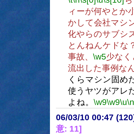
ィーが何やとか
かして会社マシ
化やらのサブシ
とんねんケドな
事故、
\w5
少なく
流出した事例な
くらマシン固め
使うヤツがアレ
よね。
\w9
\w9
\u
\
06/03/10 00:47 (
意: 11]