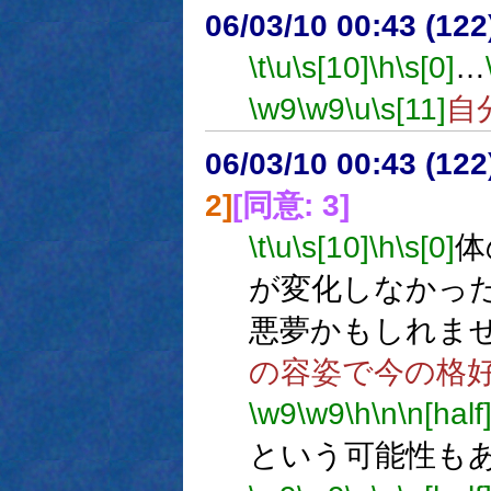
06/03/10 00:43 (12
\t
\u
\s[10]
\h
\s[0]
…
\w9
\w9
\u
\s[11]
自
06/03/10 00:43 (
2]
[同意: 3]
\t
\u
\s[10]
\h
\s[0]
体
が変化しなかっ
悪夢かもしれま
の容姿で今の格
\w9
\w9
\h
\n
\n[half
という可能性も