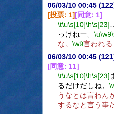
06/03/10 00:45 (
[投票: 1]
[同意: 1]
\t
\u
\s[10]
\h
\s[23]
っけねー。
\u
\w9
な。
\w9
言われる
06/03/10 00:45 (
[同意: 11]
\t
\u
\s[10]
\h
\s[23]
るだけだしね。
\
うなとは言わん
するなと言う事