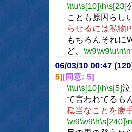
\t
\u
\s[10]
\h
\s[23]
ことも原因らし
らせるには私物P
もちろんそれにW
ど。
\w9
\w9
\u
\n
\n
06/03/10 00:47 (
5]
[同意: 5]
\t
\u
\s[10]
\h
\s[5]
泣
て言われてるも
穏当なことを勝
\w9
\w9
\h
\s[240]
\