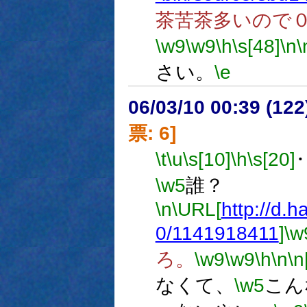
茶苦茶多いので
\w9
\w9
\h
\s[48]
\n
\
さい。
\e
06/03/10 00:39 (
票: 6]
\t
\u
\s[10]
\h
\s[20]
\w5
誰？
\n
\URL[
http://d.
0/1141918411
]
\w
ろ。
\w9
\w9
\h
\n
\n
なくて、
\w5
こん