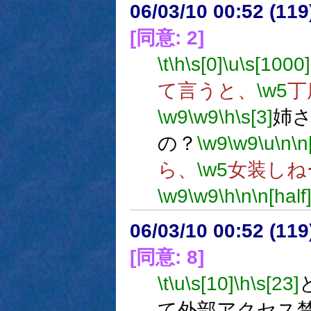
06/03/10 00:52 (11
[同意: 2]
\t
\h
\s[0]
\u
\s[1000]
て言うと、
\w5
丁
\w9
\w9
\h
\s[3]
姉
の？
\w9
\w9
\u
\n
\n
ら、
\w5
女装しね
\w9
\w9
\h
\n
\n[half
06/03/10 00:52 (
[同意: 8]
\t
\u
\s[10]
\h
\s[23]
て外部アクセス