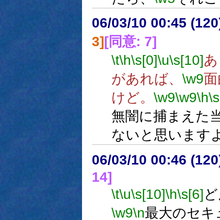
06/03/10 00:45 (
3]
[同意: 7]
\t
\h
\s[0]
\u
\s[10]
あ
があれば、
\w9
面
けど。
\w9
\w9
\h
\s
無闇に捕まえた
ないと思います
06/03/10 00:46 (
14]
\t
\u
\s[10]
\h
\s[6]
ど
\w9
\n
最大のセキ