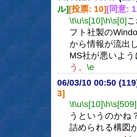
ル]
[投票: 10]
[同意: 1
\t
\u
\s[10]
\h
\s[0]
こ
フト社製のWind
から情報が流出
MS社が悪いよう
う。
\e
06/03/10 00:50 (
3]
\t
\u
\s[10]
\h
\s[509]
うというのかね
詰められる構図