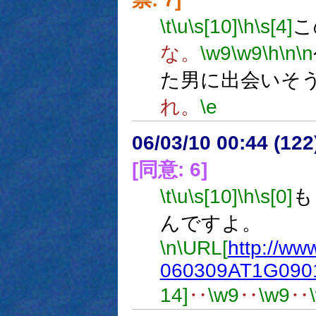
\t
\u
\s[10]
\h
\s[4]
こ
な。
\w9
\w9
\h
\n
\n
た男に出会いそ
れ。
\e
06/03/10 00:44 (12
[同意: 6]
\t
\u
\s[10]
\h
\s[0]
も
んですよ。
\n
\URL[
http://ww
060309AT1G0901
14]
‥
\w9
‥
\w9
‥