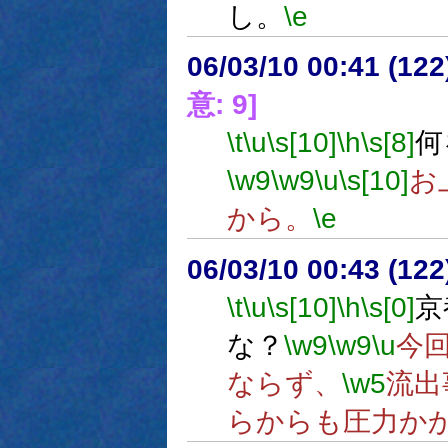
し。
\e
06/03/10 00:41 (
意: 9]
\t
\u
\s[10]
\h
\s[8]
何
\w9
\w9
\u
\s[10]
お
から。
\e
06/03/10 00:43 (
\t
\u
\s[10]
\h
\s[0]
京
な？
\w9
\w9
\u
今
ならず、
\w5
流出
らからも圧力か