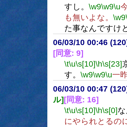
すし。
\w9
\w9
\u
も無いよな。
\w9
た事なんですけ
06/03/10 00:46 (
[同意: 9]
\t
\u
\s[10]
\h
\s[23]
す。
\w9
\w9
\u
一
06/03/10 00:47 (
ル]
[同意: 16]
\t
\u
\s[10]
\h
\s[0]
な
にやられとるの