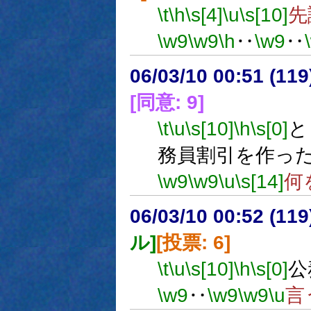
\t
\h
\s[4]
\u
\s[10]
先
\w9
\w9
\h
‥
\w9
‥
06/03/10 00:51 (11
[同意: 9]
\t
\u
\s[10]
\h
\s[0]
と
務員割引を作っ
\w9
\w9
\u
\s[14]
何
06/03/10 00:52 (
ル]
[投票: 6]
\t
\u
\s[10]
\h
\s[0]
公
\w9
‥
\w9
\w9
\u
言