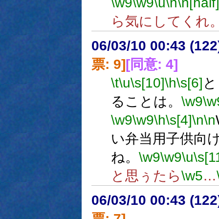
\w9
\w9
\u
\n
\n[half
ら気にしてくれ
06/03/10 00:43 (
票: 9]
[同意: 4]
\t
\u
\s[10]
\h
\s[6]
と
ることは。
\w9
\w
\w9
\w9
\h
\s[4]
\n
\n
い弁当用子供向
ね。
\w9
\w9
\u
\s[1
と思ぅたら
\w5
…
06/03/10 00:43 (
票: 7]