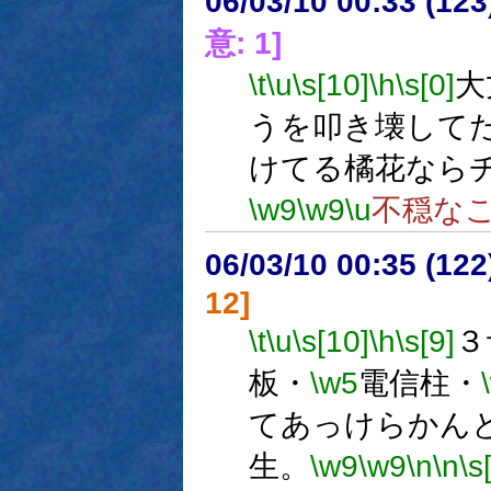
06/03/10 00:33 (
意: 1]
\t
\u
\s[10]
\h
\s[0]
大
うを叩き壊して
けてる橘花なら
\w9
\w9
\u
不穏な
06/03/10 00:35 (
12]
\t
\u
\s[10]
\h
\s[9]
３
板・
\w5
電信柱・
てあっけらかん
生。
\w9
\w9
\n
\n
\s