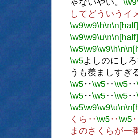
ゃないやい。
\w9
してどういうイ
\w9
\w9
\h
\n
\n[half
\w9
\w9
\u
\n
\n[half
\w5
\w9
\w9
\h
\n
\n[
\w5
よしのにしろ
うも羨ましすぎ
\w5
‥
\w5
‥
\w5
‥
\w5
‥
\w5
‥
\w5
‥
\w5
\w9
\w9
\u
\n
\n[
くら‥
\w5
‥
\w5
まのさくらが一