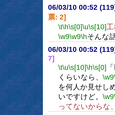
06/03/10 00:52 (
票: 2]
\t
\h
\s[0]
\u
\s[10]
工
\w9
\w9
\h
そんな
06/03/10 00:52 (
7]
\t
\u
\s[10]
\h
\s[0]
「
くらいなら、
\w9
を何人か見せし
いですけど。
\w9
ってないからな