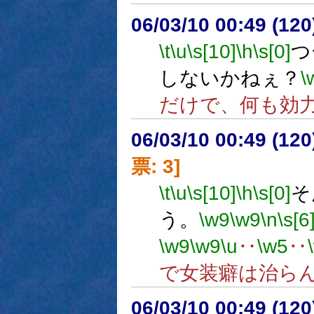
06/03/10 00:49 (12
\t
\u
\s[10]
\h
\s[0]
つ
しないかねぇ？
\
だけで、何も効
06/03/10 00:49 (
票: 3]
\t
\u
\s[10]
\h
\s[0]
そ
う。
\w9
\w9
\n
\s[6
\w9
\w9
\u
‥
\w5
‥
で女装癖は治ら
06/03/10 00:49 (