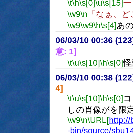
\t
\h
\s[0]
\u
\s[15]
一
\w9
\n
「なぁ、ど
\w9
\w9
\h
\s[4]
あ
06/03/10 00:36 (12
意: 1]
\t
\u
\s[10]
\h
\s[0]
怪
06/03/10 00:38 (
4]
\t
\u
\s[10]
\h
\s[0]
コ
しの肖像がを限
\w9
\n
\URL[
http:/
-bin/source/sbu1