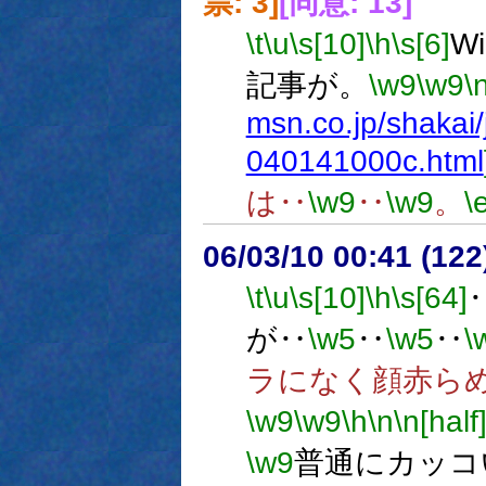
票: 3]
[同意: 13]
\t
\u
\s[10]
\h
\s[6]
W
記事が。
\w9
\w9
\
msn.co.jp/shaka
040141000c.html
は‥
\w9
‥
\w9
。
\
06/03/10 00:41 (
\t
\u
\s[10]
\h
\s[64]
が‥
\w5
‥
\w5
‥
\
ラになく顔赤ら
\w9
\w9
\h
\n
\n[half
\w9
普通にカッコ