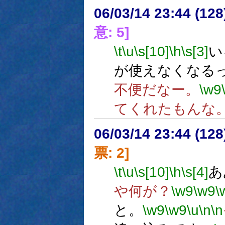
06/03/14 23:44 (
意: 5]
\t
\u
\s[10]
\h
\s[3]
い
が使えなくなる
不便だなー。
\w9
てくれたもんな
06/03/14 23:44 (
票: 2]
\t
\u
\s[10]
\h
\s[4]
あ
や何が？
\w9
\w9
\
と。
\w9
\w9
\u
\n
\n