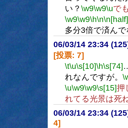
い？
\w9
\w9
\u
で
\w9
\w9
\h
\n
\n[half
多分3倍で済んで
06/03/14 23:34 (
[投票: 7]
\t
\u
\s[10]
\h
\s[74]
れなんですが。
\
\u
\w9
\w9
\s[15]
押
れてる光景は死
06/03/14 23:34 (
4]