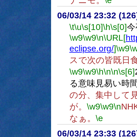
ナニモ。
\e
06/03/14 23:32 (12
\t
\u
\s[10]
\h
\s[0]
今
\w9
\w9
\n
\URL[
htt
eclipse.org/
]
\w9
\
スで次の皆既日
\w9
\w9
\h
\n
\n
\s[6]
る意味見易い時
の分、集中して
が。
\w9
\w9
\n
N
なぁ。
\e
06/03/14 23:33 (