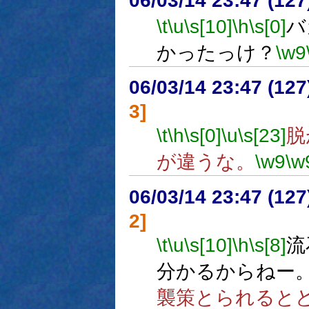
06/03/14 23:47 (
\t
\u
\s[10]
\h
\s[0]
バ
かったっけ？
\w9
06/03/14 23:47 (12
3]
\t
\h
\s[0]
\u
\s[23]
脱
が違うな。
\w9
\w
06/03/14 23:47 (
2]
\t
\u
\s[10]
\h
\s[8]
流
分かるからねー
襲策とられると