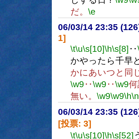
だ。
\e
06/03/14 23:35 (
1]
\t
\u
\s[10]
\h
\s[8]
‥
かやったら千早
かにあいつと同
\w9
‥
\w9
‥
\w9
何
無い。
\w9
\w9
\h
\n
06/03/14 23:35 (
[投票: 3]
\t
\u
\s[10]
\h
\s[52]