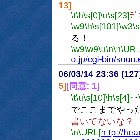
13]
\t
\h
\s[0]
\u
\s[23]
ﾃﾞ
\w9
\h
\s[101]
\w3
\
る！
\w9
\w9
\u
\n
\n
\URL
o.jp/cgi-bin/sou
06/03/14 23:36 (12
5]
[同意: 1]
\t
\u
\s[10]
\h
\s[4]
‥
でここまでやっ
書いてないな？
\n
\URL[
http://hea