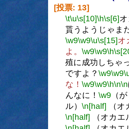
[投票: 13]
\t
\u
\s[10]
\h
\s[6]
オ
貰うようじゃま
\w9
\w9
\u
\s[15]
オ
よ。
\w9
\w9
\h
\s[2
殖に成功しちゃ
ですよ？
\w9
\w9
\
な！
\w9
\w9
\h
\n
\n
んなに！
\w9
（が
ル）
\n[half]
（オ
\n[half]
（オカエ
\n[half]
（オカエ