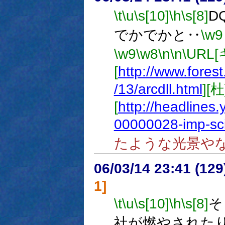
\t
\u
\s[10]
\h
\s[8]
D
でかでかと‥
\w9
\w9
\w8
\n
\n
\URL
[
http://www.forest
/13/arcdll.html
][杜
[
http://headlines
00000028-imp-sc
たような光景や
06/03/14 23:41 (
1]
\t
\u
\s[10]
\h
\s[8]
そ
社が燃やされた