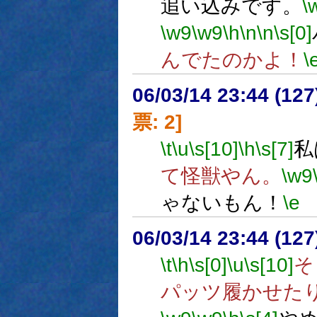
追い込みです。
\
\w9
\w9
\h
\n
\n
\s[0]
んでたのかよ！
\
06/03/14 23:44 (
票: 2]
\t
\u
\s[10]
\h
\s[7]
私
て怪獣やん。
\w9
ゃないもん！
\e
06/03/14 23:44 (12
\t
\h
\s[0]
\u
\s[10]
そ
パッツ履かせた