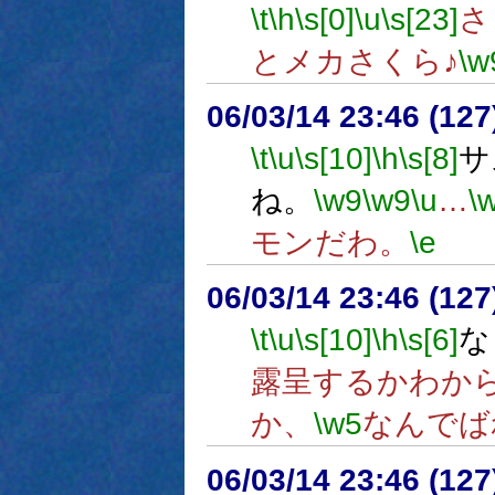
\t
\h
\s[0]
\u
\s[23]
さ
とメカさくら♪
\w
06/03/14 23:46 (12
\t
\u
\s[10]
\h
\s[8]
サ
ね。
\w9
\w9
\u
…
\
モンだわ。
\e
06/03/14 23:46 (
\t
\u
\s[10]
\h
\s[6]
な
露呈するかわか
か、
\w5
なんでば
06/03/14 23:46 (