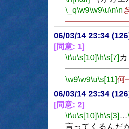
\_q
\w9
\w9
\u
\n
\n
―――――――
06/03/14 23:34 (12
[同意: 1]
\t
\u
\s[10]
\h
\s[7]
カ
─────────
\w9
\w9
\u
\s[11]
何
06/03/14 23:34 (12
[同意: 2]
\t
\u
\s[10]
\h
\s[3]
…
言ってくるんだ