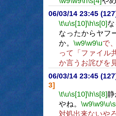
\w9
\w9
\h
\s[4]
や
06/03/14 23:45 (12
\t
\u
\s[10]
\h
\s[0]
な
なったからヤフ
か。
\w9
\w9
\u
で
って「ファイル
か言うお詫びを
06/03/14 23:45 (
3]
\t
\u
\s[10]
\h
\s[8]
静
やね。
\w9
\w9
\u
\s
対処出来ないや