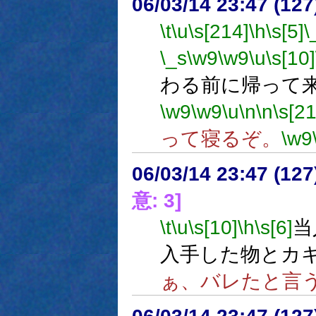
06/03/14 23:47 (12
\t
\u
\s[214]
\h
\s[5]
\
\_s
\w9
\w9
\u
\s[10]
わる前に帰って
\w9
\w9
\u
\n
\n
\s[21
って寝るぞ。
\w9
06/03/14 23:47 (12
意: 3]
\t
\u
\s[10]
\h
\s[6]
当
入手した物とカ
ぁ、バレたと言