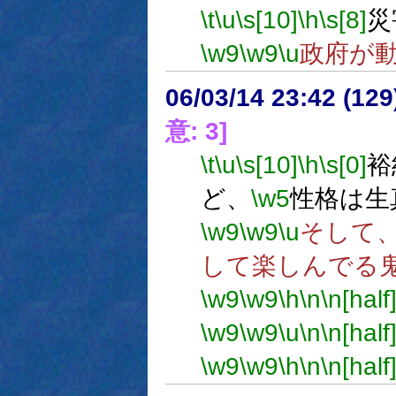
\t
\u
\s[10]
\h
\s[8]
災
\w9
\w9
\u
政府が
06/03/14 23:42 (
意: 3]
\t
\u
\s[10]
\h
\s[0]
裕
ど、
\w5
性格は生
\w9
\w9
\u
そして
して楽しんでる
\w9
\w9
\h
\n
\n[half
\w9
\w9
\u
\n
\n[half
\w9
\w9
\h
\n
\n[half