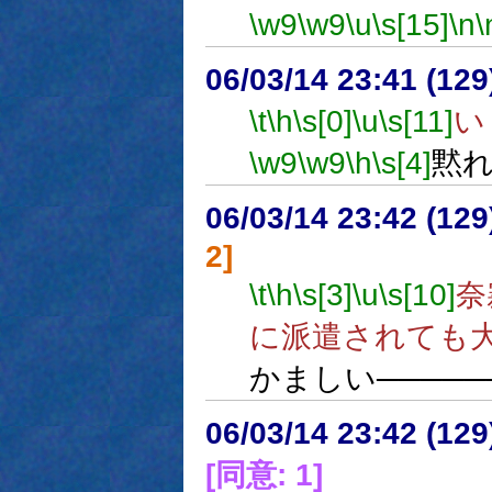
\w9
\w9
\u
\s[15]
\n
\
06/03/14 23:41 (12
\t
\h
\s[0]
\u
\s[11]
い
\w9
\w9
\h
\s[4]
黙
06/03/14 23:42 (
2]
\t
\h
\s[3]
\u
\s[10]
奈
に派遣されても
かましい────
06/03/14 23:42 (12
[同意: 1]