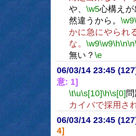
や、
\w5
心構えが
然違うから。
\w9
かに急にやられ
な。
\w9
\w9
\h
\n
\n
無い？
\e
06/03/14 23:45 (
意: 1]
\t
\u
\s[10]
\h
\s[0]
問
カイバで採用さ
06/03/14 23:45 (12
4]