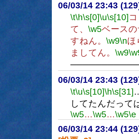
06/03/14 23:43 (12
\t
\h
\s[0]
\u
\s[10]
コ
て、
\w5
ベースの
すねん。
\w9
\n
ほ
ましてん。
\w9
\w
──────────
06/03/14 23:43 (
\t
\u
\s[10]
\h
\s[31]
してたんだって
\w5
…
\w5
…
\w5
\e
06/03/14 23:44 (