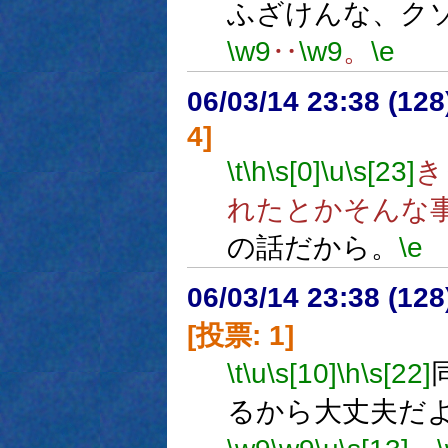
ふざけんな、ク
\w9
‥
\w9
。
\e
06/03/14 23:38 (12
4]
\t
\h
\s[0]
\u
\s[23]
き
れたとかそんな
の話だから。
\e
06/03/14 23:38 (
[投票: 1]
\t
\u
\s[10]
\h
\s[22]
るから大丈夫だ