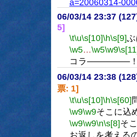
a=20060314-0000
06/03/14 23:37 (
5]
\t
\u
\s[10]
\h
\s[9]
ぶ
\w5
…
\w5
\w9
\s[11
コラ───────
06/03/14 23:38 (
票: 1]
\t
\u
\s[10]
\h
\s[60]
\w9
\w9
そこに込
\w9
\w9
\n
\s[8]
そ
お返しを考える