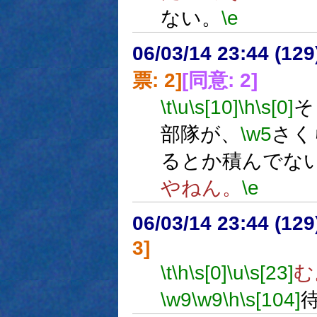
ない。
\e
06/03/14 23:44 (
票: 2]
[同意: 2]
\t
\u
\s[10]
\h
\s[0]
そ
部隊が、
\w5
さく
るとか積んでな
やねん。
\e
06/03/14 23:44 (12
3]
\t
\h
\s[0]
\u
\s[23]
む
\w9
\w9
\h
\s[104]