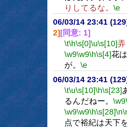
りしてるな。
\e
06/03/14 23:41 (
2]
[同意: 1]
\t
\h
\s[0]
\u
\s[10]
弄
\w9
\w9
\h
\s[4]
花
が。
\e
06/03/14 23:41 (
\t
\u
\s[10]
\h
\s[23]
るんだねー。
\w9
\w9
\w9
\h
\s[28]
\n
\
点で裕紀は天下