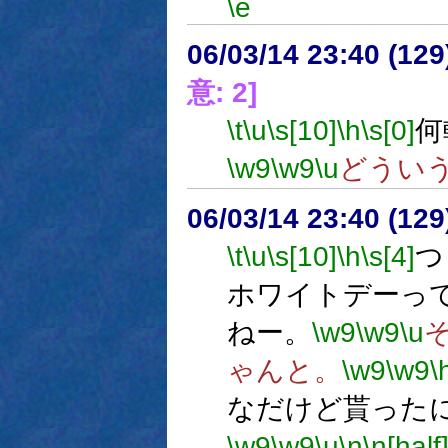
\e
06/03/14 23:40 (
意: 2]
\t
\u
\s[10]
\h
\s[0]
何
\w9
\w9
\u
どうい
06/03/14 23:40 (12
\t
\u
\s[10]
\h
\s[4]
つ
ホワイトデーっ
ねー。
\w9
\w9
\u
ゃんと。
\w9
\w9
\
なだけど貰った
\w9
\w9
\u
\n
\n[half