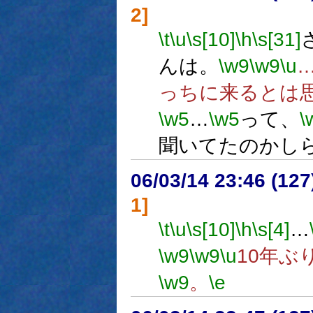
2]
\t
\u
\s[10]
\h
\s[31]
んは。
\w9
\w9
\u
っちに来るとは
\w5
…
\w5
って、
\
聞いてたのかし
06/03/14 23:46 (
1]
\t
\u
\s[10]
\h
\s[4]
…
\w9
\w9
\u
10年ぶ
\w9
。
\e