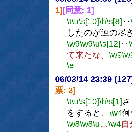
1]
[同意: 1]
\t
\u
\s[10]
\h
\s[8]
‥
したのが運の尽
\w9
\w9
\u
\s[12]
‥
て来たな。
\w9
\w
\e
06/03/14 23:39 (
票: 3]
\t
\u
\s[10]
\h
\s[1]
さ
をすると、
\w4
何
\w8
\w8
\u
…
\w4
自