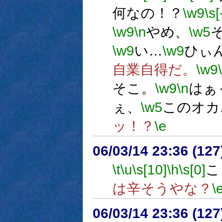
何なの！？
\w9
\s[
\w9
\n
やめ、
\w5
\w9
い…
\w9
ひぃ
自業自得だ。
\w9
そこ。
\w9
\n
はぁ
ぇ、
\w5
このオカ
ッ！？
\e
06/03/14 23:36 (
\t
\u
\s[10]
\h
\s[0]
こ
は辛そうやな？
\
06/03/14 23:36 (12