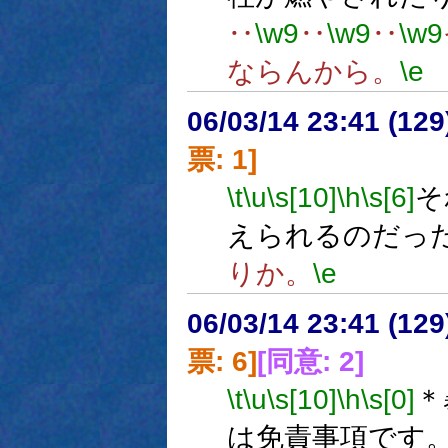
‥
\w9
‥
\w9
‥
\w9
ならんから。
\e
06/03/14 23:41 (
票: 1]
\t
\u
\s[10]
\h
\s[6]
そ
えられるのだっ
りか。
\e
06/03/14 23:41 (
票: 6]
[同意: 2]
\t
\u
\s[10]
\h
\s[0]
＊
は免責事項です