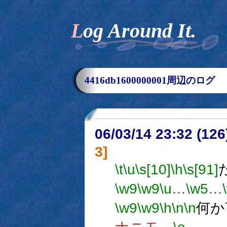
Log Around It.
4416db1600000001周辺のログ
06/03/14 23:32 (
3]
\t
\u
\s[10]
\h
\s[91]
\w9
\w9
\u
…
\w5
…
\w9
\w9
\h
\n
\n
何か