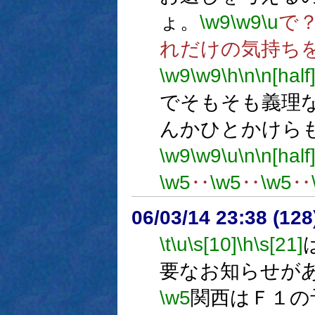
ょ。
\w9
\w9
\u
で
れだけの気持ち
\w9
\w9
\h
\n
\n[half
でそもそも義理
んかひとかけら
\w9
\w9
\u
\n
\n[half
\w5
‥
\w5
‥
\w5
‥
06/03/14 23:38 (12
\t
\u
\s[10]
\h
\s[21]
要なお知らせが
\w5
関西はＦ１の