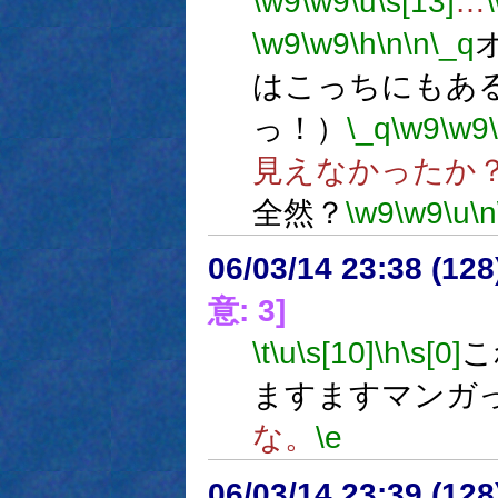
\w9
\w9
\u
\s[13]
…
\w9
\w9
\h
\n
\n
\_q
はこっちにもあ
っ！）
\_q
\w9
\w9
見えなかったか
全然？
\w9
\w9
\u
\n
06/03/14 23:38 (
意: 3]
\t
\u
\s[10]
\h
\s[0]
こ
ますますマンガ
な。
\e
06/03/14 23:39 (