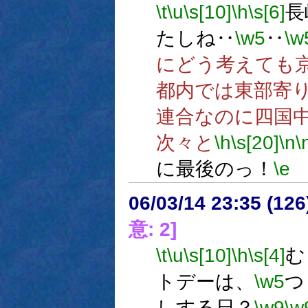
\t
\u
\s[10]
\h
\s[6]
長
たしね‥
\w5
‥
\w
にどう考えても
都内では東部寄
連合なのに四国
次々と
\h
\s[20]
\n
\
に最後のっ！
\e
06/03/14 23:35 (
意: 2]
\t
\u
\s[10]
\h
\s[4]
む
トデーは、
\w5
つ
しする日？
\w9
\w