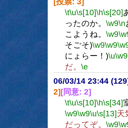
[投票: 3]
\t
\u
\s[10]
\h
\s[20]
ったのか。
\w9
\n
こようね。
\w9
\w
そごそ)
\w9
\w9
\w
にょらー！)
\u
\w9
だ。
\e
06/03/14 23:44 (
2]
[同意: 2]
\t
\u
\s[10]
\h
\s[34]
\w9
\w9
\u
\s[13]
天
だってぞ。
\w9
\w