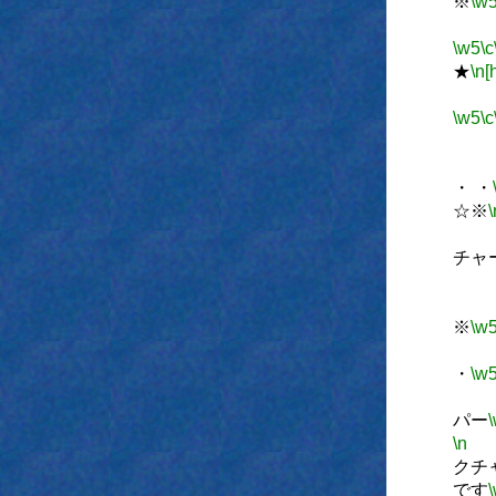
※
\w
\w5
\c
★
\n[
\w5
\c
・ ・
☆※
\
チャ
・
※
\w
・
・
\w
・
パー
\n
クチ
です