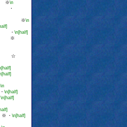
※
\n
・
 ※
\n
half]
・
\n[half]
※
☆
n[half]
n[half]
n
\n
・
\n[half]
※
\n[half]
half]
 ・
\n[half]