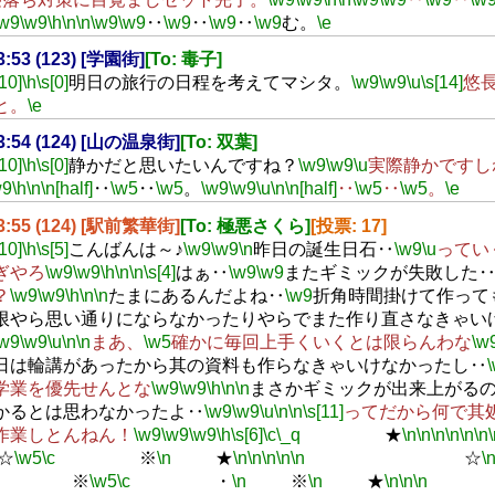
\w9
\w9
\h
\n
\n
\w9
\w9
‥
\w9
‥
\w9
‥
\w9
む。
\e
23:53 (123) [学園街]
[To: 毒子]
[10]
\h
\s[0]
明日の旅行の日程を考えてマシタ。
\w9
\w9
\u
\s[14]
悠
と。
\e
23:54 (124) [山の温泉街]
[To: 双葉]
[10]
\h
\s[0]
静かだと思いたいんですね？
\w9
\w9
\u
実際静かですし
w9
\h
\n
\n[half]
‥
\w5
‥
\w5
。
\w9
\w9
\u
\n
\n[half]
‥
\w5
‥
\w5
。
\e
23:55 (124) [駅前繁華街]
[To: 極悪さくら]
[投票: 17]
[10]
\h
\s[5]
こんばんは～♪
\w9
\w9
\n
昨日の誕生日石‥
\w9
\u
ってい
ぎやろ
\w9
\w9
\h
\n
\n
\s[4]
はぁ‥
\w9
\w9
またギミックが失敗した
？
\w9
\w9
\h
\n
\n
たまにあるんだよね‥
\w9
折角時間掛けて作って
限やら思い通りにならなかったりやらでまた作り直さなきゃい
\w9
\w9
\u
\n
\n
まあ、
\w5
確かに毎回上手くいくとは限らんわな
\w
日は輪講があったから其の資料も作らなきゃいけなかったし‥
学業を優先せんとな
\w9
\w9
\h
\n
\n
まさかギミックが出来上がるの
かるとは思わなかったよ‥
\w9
\w9
\u
\n
\n
\s[11]
ってだから何で其
作業しとんねん！
\w9
\w9
\w9
\h
\s[6]
\c
\_q
★
\n
\n
\n
\n
\n
\n
☆
\w5
\c
※
\n
★
\n
\n
\n
\n
\n
☆
\
※
\w5
\c
・
\n
※
\n
★
\n
\n
\n