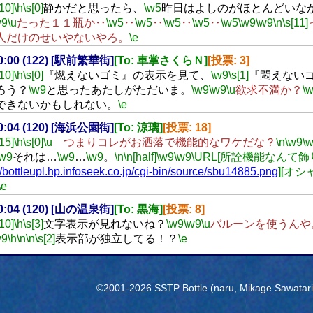
[10]
\h
\s[0]
静かだと思ったら、
\w5
昨日はよしのがほとんどいな
w9
\u
たった１１瓶か‥
\w5
‥
\w5
‥
\w5
‥
\w5
‥
\w5
\w9
\w9
\n
\s[11]
人だけのせいやないやろ。
\e
00:00 (122) [駅前繁華街]
[To: 車掌さくらＮ]
[投票: 3]
[10]
\h
\s[0]
『燃えないゴミ』の表示を見て、
\w9
\s[1]
『悶えない
ろう？
\w9
と思ったあたしがただいま。
\w9
\w9
\u
欲求不満か？
\
できないかもしれない。
\e
00:04 (120) [海浜公園街]
[To: 涼璃]
[投票: 18]
[15]
\h
\s[0]
\u
つまりコレがお洒落で機能的なワケだな？
\n
\w9
\
\w9
それは…
\w9
…
\w9
。
\n
\n[half]
\w9
\w9
\URL[所詮機能なんて飾
//bottleupl.hp.infoseek.co.jp/cgi-bin/source/sbu14885.png
][オ
\e
00:04 (120) [山の温泉街]
[To: 黒海]
[投票: 8]
[10]
\h
\s[3]
文字表示が見れないね？
\w9
\w9
\u
バルーンを使うんや
w9
\h
\n
\n
\s[2]
表示部が独立してる！？
\e
©2001-2026 SSTP Bottle (naru, Mikage Sawatari) 