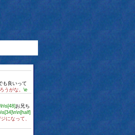
でも良いって
ろうがな。
\e
\h
\s[48]
お兄ち
h
\s[34]
\n
\n[half]
デジになって、