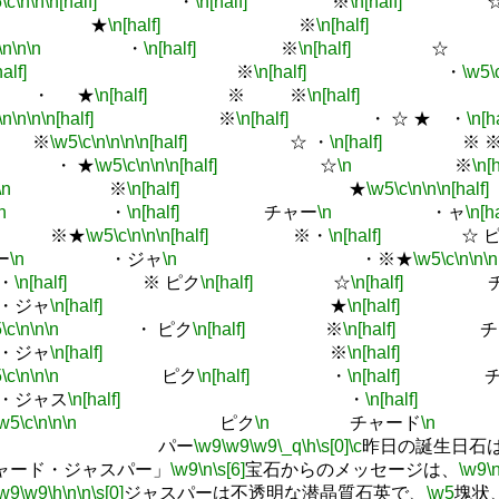
5
\c
\n
\n
\n[half]
・
\n[half]
※
\n[half]
★
\n[half]
※
\n[half]
\n
\n
\n
・
\n[half]
※
\n[half]
☆
half]
※
\n[half]
・
\w5
\
・ ★
\n[half]
※ ※
\n[half]
☆
\n
\n
\n
\n[half]
※
\n[half]
・ ☆ ★ ・
\n[h
※
\w5
\c
\n
\n
\n
\n[half]
☆ ・
\n[half]
※ 
・ ★
\w5
\c
\n
\n
\n[half]
☆
\n
※
\n[h
\n
※
\n[half]
★
\w5
\c
\n
\n
\n[half]
n
・
\n[half]
チャー
\n
・ャ
\n[ha
※★
\w5
\c
\n
\n
\n[half]
※・
\n[half]
☆ ピ
ー
\n
・ジャ
\n
・※★
\w5
\c
\n
\n
\n
・
\n[half]
※ ピク
\n[half]
☆
\n[half]
チャ
ジャ
\n[half]
★
\n[half]
5
\c
\n
\n
\n
・ ピク
\n[half]
※
\n[half]
チャ
ジャ
\n[half]
※
\n[half]
5
\c
\n
\n
\n
ピク
\n[half]
・
\n[half]
チャ
ジャス
\n[half]
・
\n[half]
\w5
\c
\n
\n
\n
ピク
\n
チャード
\n
・
パー
\w9
\w9
\w9
\_q
\h
\s[0]
\c
昨日の誕生日石
ャード・ジャスパー」
\w9
\n
\s[6]
宝石からのメッセージは、
\w9
\
\w9
\w9
\h
\n
\n
\s[0]
ジャスパーは不透明な潜晶質石英で、
\w5
塊状