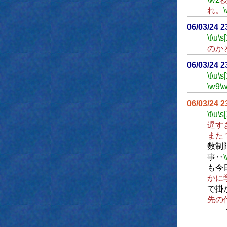
れ。
06/03/24 
\t
\u
\s
のか
06/03/24 
\t
\u
\s
\w9
\
06/03/24 
\t
\u
\s
遅す
また
数制
事‥
も今
かに
で掛
先の