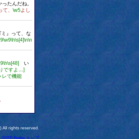
かったんだね。
って、
\w5
よし
ゴミ』って、な
w9
\w9
\h
\s[4]
\n
\n
w9
\h
\s[48]
い
りですよ…]
シャレで機能
。
All rights reserved.
SSTP Bottle トップ