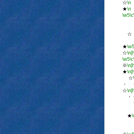
☆
\n
★
\n
\w5
\c
☆
★
\w
☆
\n[
\w5
\c
※
\n[
★
\n[
☆
・ 
☆
\n[
・ 
★