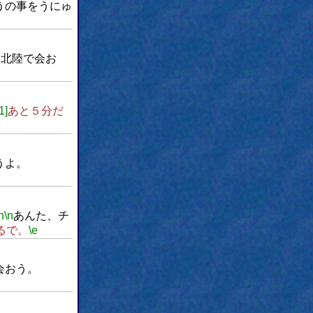
うの事をうにゅ
に北陸で会お
1]
あと５分だ
うよ。
n
\n
あんた、チ
るで。
\e
会おう。