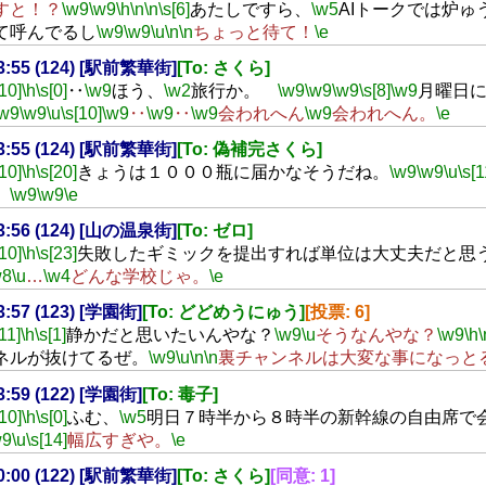
すと！？
\w9
\w9
\h
\n
\n
\s[6]
あたしですら、
\w5
AIトークでは炉ゅ
て呼んでるし
\w9
\w9
\u
\n
\n
ちょっと待て！
\e
23:55 (124) [駅前繁華街]
[To: さくら]
[10]
\h
\s[0]
‥
\w9
ほう、
\w2
旅行か。
\w9
\w9
\w9
\s[8]
\w9
月曜日
\w9
\w9
\u
\s[10]
\w9
‥
\w9
‥
\w9
会われへん
\w9
会われへん。
\e
23:55 (124) [駅前繁華街]
[To: 偽補完さくら]
[10]
\h
\s[20]
きょうは１０００瓶に届かなそうだね。
\w9
\w9
\u
\s[1
。
\w9
\w9
\e
23:56 (124) [山の温泉街]
[To: ゼロ]
[10]
\h
\s[23]
失敗したギミックを提出すれば単位は大丈夫だと思
w8
\u
…
\w4
どんな学校じゃ。
\e
23:57 (123) [学園街]
[To: どどめうにゅう]
[投票: 6]
[11]
\h
\s[1]
静かだと思いたいんやな？
\w9
\u
そうなんやな？
\w9
\h
\
ネルが抜けてるぜ。
\w9
\u
\n
\n
裏チャンネルは大変な事になっと
23:59 (122) [学園街]
[To: 毒子]
[10]
\h
\s[0]
ふむ、
\w5
明日７時半から８時半の新幹線の自由席で
w9
\u
\s[14]
幅広すぎや。
\e
00:00 (122) [駅前繁華街]
[To: さくら]
[同意: 1]