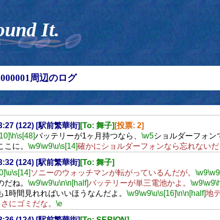
ound It.
00000001周辺のログ
23:27 (122) [駅前繁華街]
[To: 舞子]
[投票: 2]
[10]
\h
\s[48]
バッテリーが1ヶ月持つなら、
\w5
ショルダーフォン
ここに。
\w9
\w9
\u
\s[14]
確かにショルダーフォンなら忘れないだ
23:32 (124) [駅前繁華街]
[To: 舞子]
0]
\u
\s[14]
ソニーのウォッチマンが転がっているんだが。
\w9
\w9
のだね。
\w9
\w9
\u
\n
\n[half]
バッテリーが単三電池かよ。
\w9
\w9
\
も1時間見れればいいほうなんだよ。
\w9
\w9
\u
\s[16]
\n
\n[half]
地
まさにゴミだな。
\e
23:36 (124) [駅前繁華街]
[To: SERION]