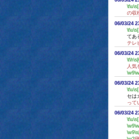
\t
\u
\s
の収
06/03/24 
\t
\u
\s
てあ
テレ
06/03/24 
\t
\h
\s[
人気
\w9
\
06/03/24 
\t
\u
\s
セは
って
06/03/24 
\t
\u
\s
\w9
\
\w9
\s
\w2