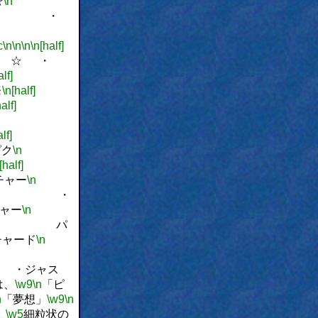
☆
\n
・
c
\n
\n
\n
\n[half]
 ・
alf]
※
\n[half]
alf]
lf]
ク
\n
[half]
ー
\n
・
ー
\n
パ
ード
\n
ジャス
は、
\w9
\n
「ピ
n
「夢想」
\w9
\n
、
\w5
細粒状の