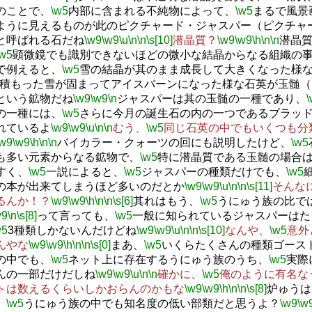
のことで、
\w5
内部に含まれる不純物によって、
\w5
まるで風景
ように見えるものが此のピクチャード・ジャスパー（ピクチャ
と呼ばれる石だね
\w9
\w9
\u
\n
\n
\s[10]
潜晶質？
\w9
\w9
\h
\n
\n
潜晶
\w5
顕微鏡でも識別できないほどの微小な結晶からなる組織の
で例えると、
\w5
雪の結晶が其のまま成長して大きくなった様
積もった雪が固まってアイスバーンになった様な石英が玉髄（
という鉱物だね
\w9
\w9
\n
ジャスパーは其の玉髄の一種であり、
\
の一種には、
\w5
さらに今月の誕生石の内の一つであるブラッ
れているよ
\w9
\w9
\u
\n
\n
むう、
\w5
同じ石英の中でもいくつも分
\w9
\w9
\h
\n
\n
バイカラー・クォーツの回にも説明したけど、
\w5
も多い元素からなる鉱物で、
\w5
特に潜晶質である玉髄の場合
すく、
\w5
一説によると、
\w5
ジャスパーの種類だけでも、
\w5
の本が出来てしまうほど多いのだとか
\w9
\w9
\u
\n
\n
\s[11]
そんな
るんか！？
\w9
\w9
\h
\n
\n
\s[6]
其れはもう、
\w5
うにゅう族の比で
w9
\n
\s[8]
って言っても、
\w5
一般に知られているジャスパーはた
w5
3種類しかないんだけどね
\w9
\w9
\u
\n
\n
\s[10]
なんや、
\w5
意外
んやな
\w9
\w9
\h
\n
\n
\s[0]
まあ、
\w5
いくらたくさんの種類ゴース
の中でも、
\w5
ネット上に存在するうにゅう族のうち、
\w5
実際
んの一部だけだしね
\w9
\w9
\u
\n
\n
確かに、
\w5
俺のように有名な
トは数えるくらいしかおらんのかもな
\w9
\w9
\h
\n
\n
\s[8]
炉ゅうは
、
\w5
うにゅう族の中でも知名度の低い部類だと思うよ？
\w9
\w