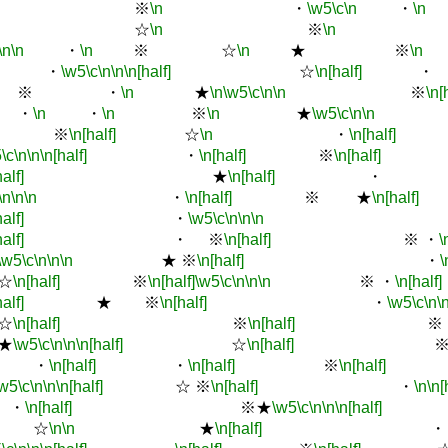
※
\n
・
\w5
\c
\n
・
\n
☆
\n
※
\n
\n
\n
・
\n
※ ☆
\n
★ ※
\n
・
\w5
\c
\n
\n
\n[half]
☆
\n[half]
・
※ ・
\n
★
\n
\w5
\c
\n
\n
※
\n[
 ・
\n
・
\n
※
\n
★
\w5
\c
\n
\n
※
\n[half]
☆
\n
・
\n[half]
5
\c
\n
\n
\n[half]
・
\n[half]
※
\n[half]
half]
★
\n[half]
・
\n
\n
\n
・
\n[half]
※ ★
\n[half]
half]
・
\w5
\c
\n
\n
\n
half]
・ ※
\n[half]
※ ・
\
\w5
\c
\n
\n
\n
★ ※
\n[half]
・
\
☆
\n[half]
※
\n[half]
\w5
\c
\n
\n
\n
※ ・
\n[half]
half]
★ ※
\n[half]
・
\w5
\c
\n
\
☆
\n[half]
※
\n[half]
※ 
★
\w5
\c
\n
\n
\n[half]
☆
\n[half]
・
\n[half]
・
\n[half]
※
\n[half]
\w5
\c
\n
\n
\n[half]
☆ ※
\n[half]
・
\n
\n[
・
\n[half]
※★
\w5
\c
\n
\n
\n[half]
※
☆
\n
\n
★
\n[half]
・