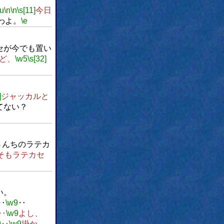
\u
\n
\n
\s[11]
今日
わよ。
\e
セが今でも置い
ど、
\w5
\s[32]
]
ジャッカルと
てない？
さんちのラテカ
そもラテカセ
い。
‥
\w9
‥
‥
\w9
よし、
9
‥
\w9
掛か