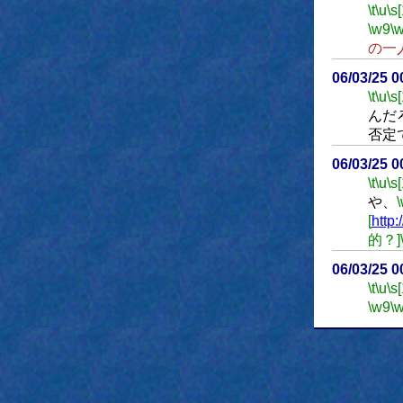
\t
\u
\s
\w9
\
の一
06/03/25 
\t
\u
\s
んだ
否定
06/03/25 
\t
\u
\s
や、
[
http:
的？]
06/03/25 
\t
\u
\s
\w9
\