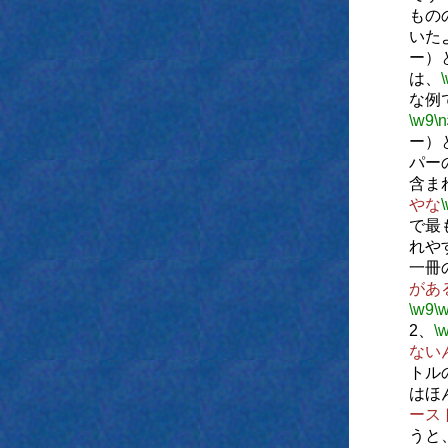
もの
いた
ー）
は、
な例
\w9
\n
ー）
パー
含ま
やな
で最
れや
一冊
があ
\w9
\
2、
\
ない
トル
はほ
ース
うと