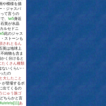
画や模様を描
ー・ジャスパ
質って言うの
事で、
\w5
身近
な石英が水晶
カルセドニ
w5
此のジャス
ド・ストーンも
類されとるん
石英は地球上
は不純物も含ま
細かく分けると
にたくさん種類
はないくらい‥
ったの
と大したこと
トが登場するボ
に出てくるの
うにゅう族ゴ
どちらかと言
9
\u
\n
\n
\s[11]
あ