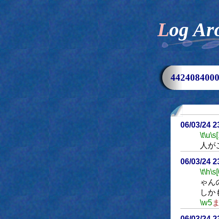
Log Ar
44240840
06/03/24 
\t
\u
\s
人が
06/03/24 
\t
\h
\s[
ゃん
しか
\w5
06/03/24 