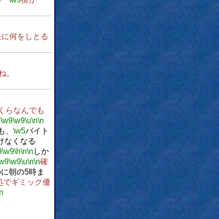
長に何をしとる
ね。
くらなんでも
‥
\w9
\w9
\u
\n
\n
も、
\w5
バイト
けなくなる
9
\w9
\h
\n
\n
しか
\w9
\w9
\u
\n
\n
確
に朝の5時ま
処でギミック優
\n
n