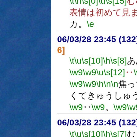
\t
\h
\s[0]
\u
\s[15]
む
表情は初めて見
カ。
\e
06/03/28 23:45 (
6]
\t
\u
\s[10]
\h
\s[8]
あ
\w9
\w9
\u
\s[12]
‥
\w9
\w9
\h
\n
\n
焦っ
くてきゅうしゅ
\w9
‥
\w9
。
\w9
\w
06/03/28 23:45 (
\t
\u
\s[10]
\h
\s[7]
む