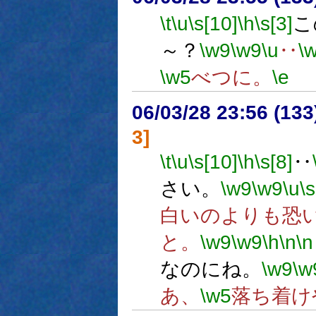
\t
\u
\s[10]
\h
\s[3]
こ
～？
\w9
\w9
\u
‥
\
\w5
べつに。
\e
06/03/28 23:56 (
3]
\t
\u
\s[10]
\h
\s[8]
‥
さい。
\w9
\w9
\u
\s
白いのよりも恐
と。
\w9
\w9
\h
\n
\n
なのにね。
\w9
\w
あ、
\w5
落ち着け