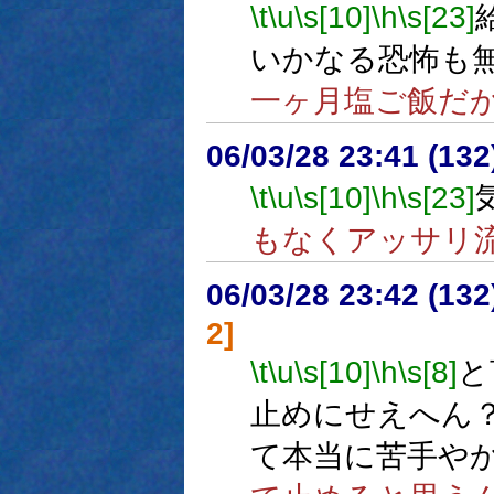
\t
\u
\s[10]
\h
\s[23]
いかなる恐怖も
一ヶ月塩ご飯だ
06/03/28 23:41 (
\t
\u
\s[10]
\h
\s[23]
もなくアッサリ
06/03/28 23:42 (
2]
\t
\u
\s[10]
\h
\s[8]
と
止めにせえへん
て本当に苦手や