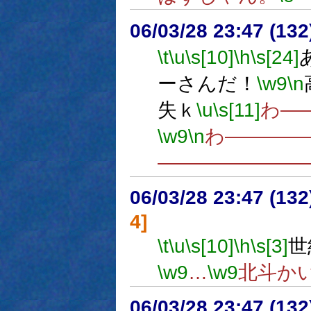
06/03/28 23:47 (
\t
\u
\s[10]
\h
\s[24]
ーさんだ！
\w9
\n
失ｋ
\u
\s[11]
わ―
\w9
\n
わ――――
―――――――
06/03/28 23:47 (
4]
\t
\u
\s[10]
\h
\s[3]
世
\w9
…
\w9
北斗か
06/03/28 23:47 (