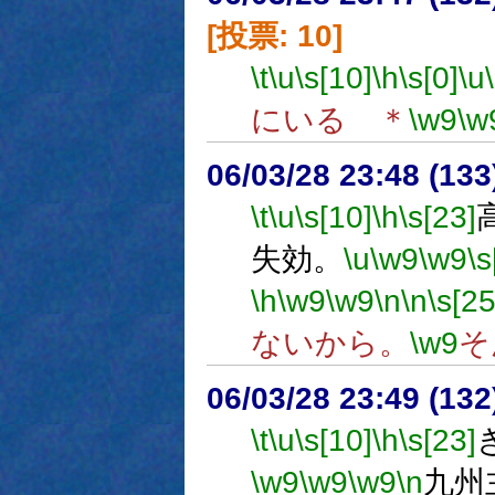
[投票: 10]
\t
\u
\s[10]
\h
\s[0]
\u
にいる ＊
\w9
\w
06/03/28 23:48 (
\t
\u
\s[10]
\h
\s[23]
失効。
\u
\w9
\w9
\s
\h
\w9
\w9
\n
\n
\s[25
ないから。
\w9
そ
06/03/28 23:49 (
\t
\u
\s[10]
\h
\s[23]
\w9
\w9
\w9
\n
九州