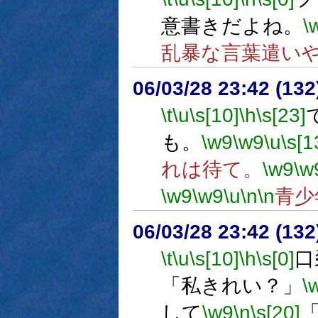
意書きだよね。
\
乱暴な言葉遣い
06/03/28 23:42 (
\t
\u
\s[10]
\h
\s[23]
も。
\w9
\w9
\u
\s[1
れは待て。
\w9
\w
\w9
\w9
\u
\n
\n
青少
06/03/28 23:42 (
\t
\u
\s[10]
\h
\s[0]
口
「私きれい？」
\
して
\w9
\n
\s[20]