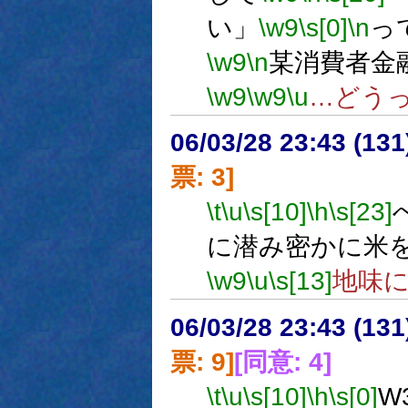
い」
\w9
\s[0]
\n
っ
\w9
\n
某消費者金
\w9
\w9
\u
…どう
06/03/28 23:43 (
票: 3]
\t
\u
\s[10]
\h
\s[23]
に潜み密かに米
\w9
\u
\s[13]
地味
06/03/28 23:43 (
票: 9]
[同意: 4]
\t
\u
\s[10]
\h
\s[0]
W