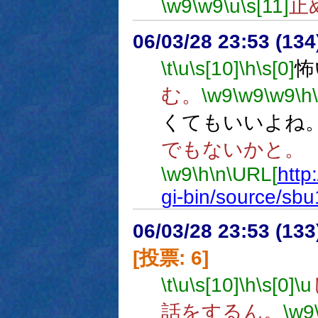
\w9
\w9
\u
\s[11]
止
06/03/28 23:53 (
\t
\u
\s[10]
\h
\s[0]
怖
む。
\w9
\w9
\w9
\h
くてもいいよね
でもないかと。
\w9
\h
\n
\URL[
http
gi-bin/source/sb
06/03/28 23:53 (
[投票: 6]
\t
\u
\s[10]
\h
\s[0]
\u
話をするん。
\w9