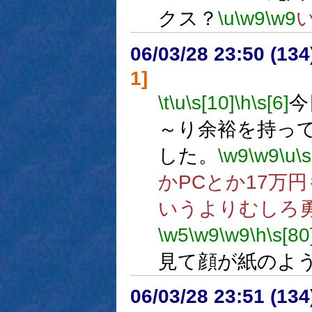
クス？
\u
\w9
\w9
06/03/28 23:50 (
1]
\t
\u
\s[10]
\h
\s[6]
今
～り余裕を持っ
した。
\w9
\w9
\u
\
かPCとか17万
いうよりむしろ
\w5
\w9
\w9
\h
\s[80
見て顔が紙のよ
06/03/28 23:51 (