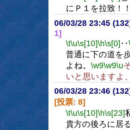
にＰ１を拉致！
06/03/28 23:45 (
1]
\t
\u
\s[10]
\h
\s[0]
‥
普通に下の道を
よね。
\w9
\w9
\u
いと思いますよ
06/03/28 23:46 (
[投票: 8]
\t
\u
\s[10]
\h
\s[23]
貴方の後ろに居