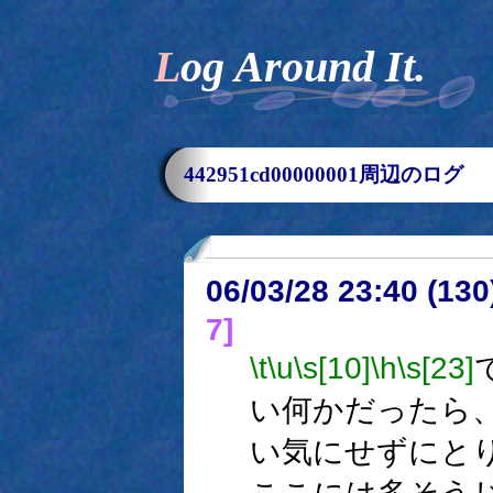
Log Around It.
442951cd00000001周辺のログ
06/03/28 23:40 (13
7]
\t
\u
\s[10]
\h
\s[23]
い何かだったら
い気にせずにと