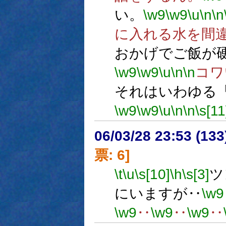
い。
\w9
\w9
\u
\n
\n
に入れる水を間
おかげでご飯が
\w9
\w9
\u
\n
\n
コワ
それはいわゆる
\w9
\w9
\u
\n
\n
\s[11
06/03/28 23:53 (
票: 6]
\t
\u
\s[10]
\h
\s[3]
ツ
にいますが‥
\w9
\w9
‥
\w9
‥
\w9
‥