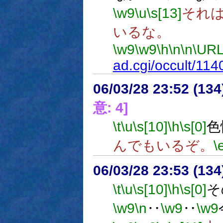
\w9
\u
\s[13]
それ
いるな。
\w9
\w9
\h
\n
\n
\URL
ad.cgi/occult/11
06/03/28 23:52 (
意: 4]
\t
\u
\s[10]
\h
\s[0]
色
んでもいるぞ。
\
06/03/28 23:53 (13
\t
\u
\s[10]
\h
\s[0]
そ
\w9
\n
‥
\w9
‥
\w9