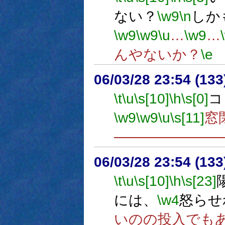
ない？
\w9
\n
しか
\w9
\w9
\u
…
\w9
…
んやないか？
\e
06/03/28 23:54 (13
\t
\u
\s[10]
\h
\s[0]
コ
\w9
\w9
\u
\s[11]
窓
──────────
06/03/28 23:54 (
\t
\u
\s[10]
\h
\s[23]
には、
\w4
怒らせ
いのの投入でも