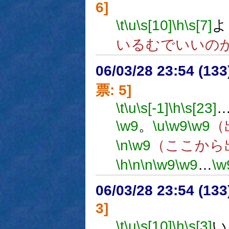
6]
\t
\u
\s[10]
\h
\s[7]
よ
いるむでいいの
06/03/28 23:54 (
票: 5]
\t
\u
\s[-1]
\h
\s[23]
\w9
。
\u
\w9
\w9
（
\n
\w9
（ここから
\h
\n
\n
\w9
\w9
…
\w
06/03/28 23:54 (
3]
\t
\u
\s[10]
\h
\s[3]
い