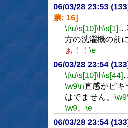
06/03/28 23:53 (
票: 16]
\t
\u
\s[10]
\h
\s[1]
…
方の洗濯機の前
ぁ！！
\e
06/03/28 23:54 (
\t
\u
\s[10]
\h
\s[44]
\w9
\n
直感がピキ
はでません。
\w9
\w9
。
\e
06/03/28 23:54 (13