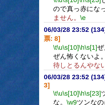
ので真っ赤にな
ません。
\e
06/03/28 23:52 (
票: 8]
\t
\u
\s[10]
\h
\s[1]
ぜ
ぜん怖くないよ
待しとるんやな
06/03/28 23:52 (13
3]
\t
\u
\s[10]
\h
\s[23]
な。
\w9
ツンなの