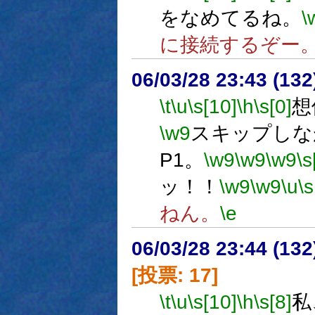
をなめてるね。
\
に接続するぞー
06/03/28 23:43 (13
\t
\u
\s[10]
\h
\s[0]
想
\w9
スキップしな
P1。
\w9
\w9
\w9
\s
ッ！！
\w9
\w9
\u
\s
ねん。
\e
06/03/28 23:44 (
[投票: 17]
\t
\u
\s[10]
\h
\s[8]
私