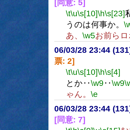
[同意: 5]
\t
\u
\s[10]
\h
\s[23]
うのは何事か。
\
あ、
\w5
お前らロ
06/03/28 23:44 (13
票: 2]
\t
\u
\s[10]
\h
\s[4]
２
とか‥
\w9
‥
\w9
\
ゃん。
\e
06/03/28 23:44 (13
[同意: 7]