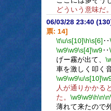
ここには多そう
どういう意味だ
06/03/28 23:40 (
票: 14]
\t
\u
\s[10]
\h
\s[6]
‥
\w9
\w9
\s[4]
\w9
‥
げー霧が出て、
\
車を激しく叩く
\w9
\w9
\u
\s[10]
\w
人が通りかかる
た。
\w9
\w9
\h
\n
\n
薄れて来たので