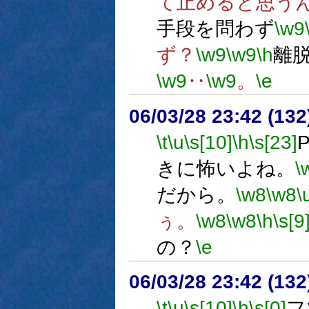
て止めると思う
手段を問わず
\w9
ず？
\w9
\w9
\h
離
\w9
‥
\w9
。
\e
06/03/28 23:42 (
\t
\u
\s[10]
\h
\s[23]
きに怖いよね。
\
だから。
\w8
\w8
\
ぅ。
\w8
\w8
\h
\s[9
の？
\e
06/03/28 23:42 (13
\t
\u
\s[10]
\h
\s[0]
フ