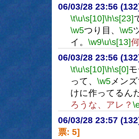
06/03/28 23:56 (13
\t
\u
\s[10]
\h
\s[23]
\w5
つり目、
\w5
イ。
\w9
\u
\s[13]
06/03/28 23:56 (13
\t
\u
\s[10]
\h
\s[0]
モ
って、
\w5
メンズ
けに作ってるん
ろうな、アレ？
\
06/03/28 23:57 (
票: 5]