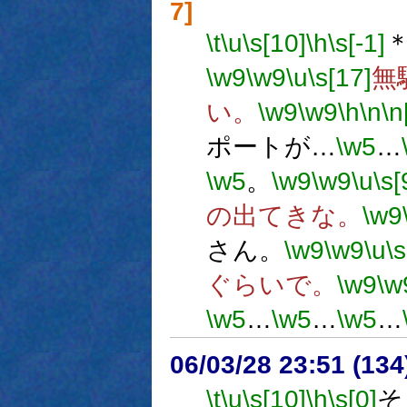
7]
\t
\u
\s[10]
\h
\s[-1]
\w9
\w9
\u
\s[17]
無
い。
\w9
\w9
\h
\n
\n
ポートが…
\w5
…
\w5
。
\w9
\w9
\u
\s[
の出てきな。
\w9
さん。
\w9
\w9
\u
\
ぐらいで。
\w9
\w
\w5
…
\w5
…
\w5
…
06/03/28 23:51 (13
\t
\u
\s[10]
\h
\s[0]
そ