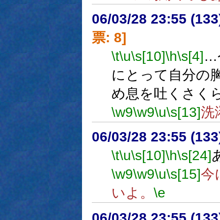
06/03/28 23:55 (
票: 8]
\t
\u
\s[10]
\h
\s[4]
…
にとって自分の
め息を吐くさく
\w9
\w9
\u
\s[13]
洗
06/03/28 23:55 (
\t
\u
\s[10]
\h
\s[24]
\w9
\w9
\u
\s[15]
今
いよ。
\e
06/03/28 23:55 (