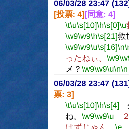
06/03/28 23:47 (
[投票: 4]
[同意: 4]
\t
\u
\s[10]
\h
\s[0]
\u
\w9
\w9
\h
\s[21]
救
\w9
\w9
\u
\s[16]
\n
\
ったねぃ。
\w9
\w
メ？
\w9
\w9
\u
\n
\n
06/03/28 23:47 (13
票: 3]
\t
\u
\s[10]
\h
\s[4]
外
ね。
\w9
\w9
\u
２
はずじゃん。
\e