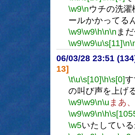
\w9
\n
ウチの洗濯
ールかかってる
\w9
\w9
\h
\n
\n
まだ
\w9
\w9
\u
\s[11]
\n
\
06/03/28 23:51 (
13]
\t
\u
\s[10]
\h
\s[0]
す
の叫び声を上げ
\w9
\w9
\n
\u
まあ
\w9
\w9
\n
\h
\s[105
\w5
いたしている