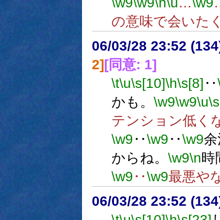
\w9
\w9
\n
\u
…
\w9
の意味で会いた
06/03/28 23:52 (
2]
[同意: 1]
\t
\u
\s[10]
\h
\s[8]
‥
かも。
\w9
\w9
\u
\s
テンション低く
\w9
‥
\w9
‥
\w9
余
からね。
\w9
\n
時
\w9
‥
\w9
最悪や
06/03/28 23:52 (
\t
\u
\s[10]
\h
\s[23]