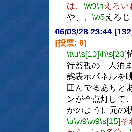
は。
\w9
\n
えろい
や、、
\w5
えろじ
06/03/28 23:44 (
[投票: 6]
\t
\u
\s[10]
\h
\s[23]
行監視の一人泊
態表示パネルを
囲んでるありと
ンが全点灯して
かのように元の
\u
\w9
\w9
\s[15]
そ