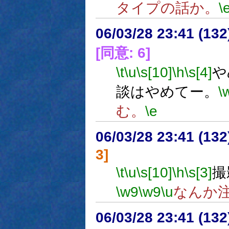
タイプの話か。
\
06/03/28 23:41 (13
[同意: 6]
\t
\u
\s[10]
\h
\s[4]
や
談はやめてー。
\
む。
\e
06/03/28 23:41 (13
3]
\t
\u
\s[10]
\h
\s[3]
撮
\w9
\w9
\u
なんか
06/03/28 23:41 (