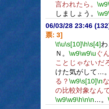
言われたら。
\w9
しましょう。
\w9
06/03/28 23:46 (
票: 3]
\t
\u
\s[10]
\h
\s[4]
わ
Ｎ。
\w9
\w9
\u
ぐ
ことじゃないだ
けた気がして…
る？
\w9
\s[10]
\n
の比較対象なんて
\w9
\w9
\h
\n
\n
…。