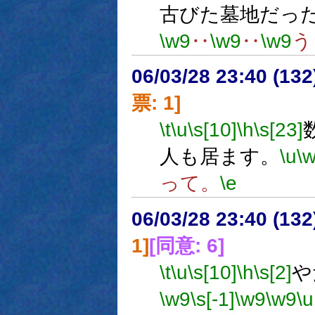
古びた墓地だっ
\w9
‥
\w9
‥
\w9
う
06/03/28 23:40 (
票: 1]
\t
\u
\s[10]
\h
\s[23]
人も居ます。
\u
\
って。
\e
06/03/28 23:40 (
1]
[同意: 6]
\t
\u
\s[10]
\h
\s[2]
や
\w9
\s[-1]
\w9
\w9
\u