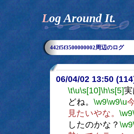
Log Around It.
442f5f3500000002周辺のログ
06/04/02 13:50 (
\t
\u
\s[10]
\h
\s[5]
実
どね。
\w9
\w9
\u
見たいやな。
\w9
したのかな？
\w9