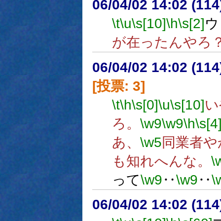
06/04/02 14:02 (11
\t
\u
\s[10]
\h
\s[2]
ウ
が在ったんやろ
06/04/02 14:02 (
[投票: 3]
\t
\h
\s[0]
\u
\s[10]
い
ろ。
\w9
\w9
\h
\s[4
あ、
\w5
同業者や
も知れへんな。
\
って
\w9
‥
\w9
‥
\
06/04/02 14:02 (