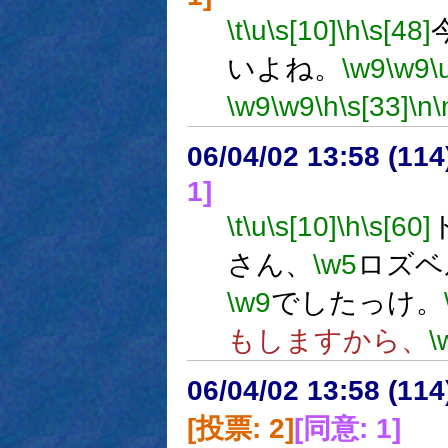
\t
\u
\s[10]
\h
\s[48]
いよね。
\w9
\w9
\
\w9
\w9
\h
\s[33]
\n
\
06/04/02 13:58 (
1]
\t
\u
\s[10]
\h
\s[60]
さん、
\w5
ロズベ
\w9
でしたっけ。
もしますから、
\
06/04/02 13:58 (
[投票: 2]
[同意: 1]