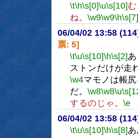
\t
\h
\s[0]
\u
\s[10]
む
ね。
\w9
\w9
\h
\s[7
06/04/02 13:58 (
票: 5]
\t
\u
\s[10]
\h
\s[2]
あ
ストンだけが走
\w4
マモノは帳尻
だ。
\w8
\w8
\u
\s[1
するのじゃ。
\e
06/04/02 13:58 (
\t
\u
\s[10]
\h
\s[8]
あ