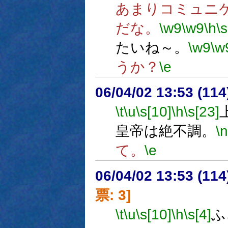
あまりコミュニ
だな。
\w9
\w9
\h
\s
たいね～。
\w9
\w
うか？
\e
06/04/02 13:53 (
\t
\u
\s[10]
\h
\s[23]
皇帝は絶不調。
\n
て。
\e
06/04/02 13:53 (
票: 3]
\t
\u
\s[10]
\h
\s[4]
ふ