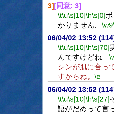
3]
[同意: 3]
\t
\u
\s[10]
\h
\s[0]
ボ
かりません。
\w9
06/04/02 13:52 (
\t
\u
\s[10]
\h
\s[70]
んですけどね。
\
シンが肌に合っ
すからね。
\e
06/04/02 13:52 (
\t
\u
\s[10]
\h
\s[27]
語がだめって言