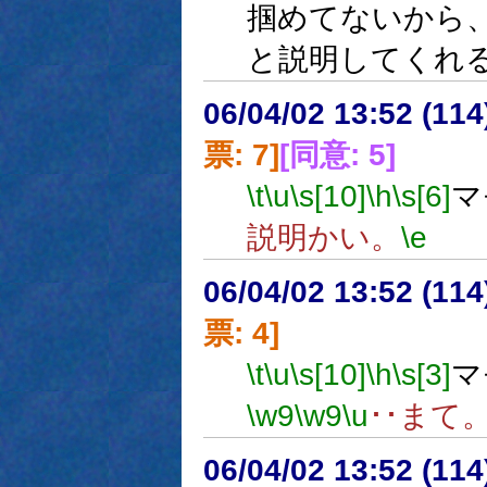
掴めてないから
と説明してくれ
06/04/02 13:52 (11
票: 7]
[同意: 5]
\t
\u
\s[10]
\h
\s[6]
マ
説明かい。
\e
06/04/02 13:52 (
票: 4]
\t
\u
\s[10]
\h
\s[3]
マ
\w9
\w9
\u
･･まて
06/04/02 13:52 (