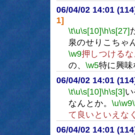
06/04/02 14:01 (
1]
\t
\u
\s[10]
\h
\s[27]
泉のせりこちゃ
\w9
押しつけるな
の、
\w5
特に興味
06/04/02 14:01 (
\t
\u
\s[10]
\h
\s[3]
い
なんとか。
\u
\w9
て良いといえな
06/04/02 14:01 (