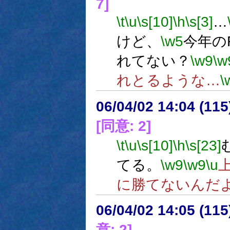
7]
\t
\u
\s[10]
\h
\s[3]
…
けど、
\w5
今年の
れてない？
\w9
\w
れとるような…
\
06/04/02 14:04 (
[同意: 2]
\t
\u
\s[10]
\h
\s[23]
てる。
\w9
\w9
\u
に勝てないんだ
06/04/02 14:05 (
意: 2]