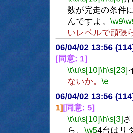
数が完走の条件
んですよ。
\w9
\w
いレベルで頑張
06/04/02 13:56 (
[同意: 1]
\t
\u
\s[10]
\h
\s[23]
ないか。
\e
06/04/02 13:56 (
1]
[同意: 5]
\t
\u
\s[10]
\h
\s[3]
さ
ら、
\w5
4台はリ