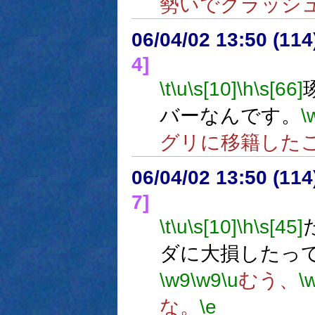
勢いでクラッシ
06/04/02 13:50 (
4]
\t
\u
\s[10]
\h
\s[66]
バーなんです。
\
グリに移籍した
06/04/02 13:50 (
7]
\t
\u
\s[10]
\h
\s[45]
ダに大損したっ
\w9
\w9
\u
むう、
\
な。
\e