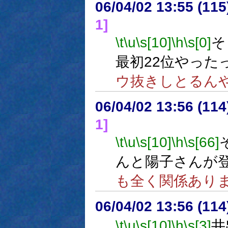
06/04/02 13:55 (
1]
\t
\u
\s[10]
\h
\s[0]
そ
最初22位やった
ウ抜きしとるん
06/04/02 13:56 (
1]
\t
\u
\s[10]
\h
\s[66]
んと陽子さんが
も全く関係あり
06/04/02 13:56 (
\t
\u
\s[10]
\h
\s[3]
井