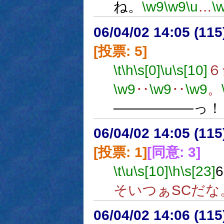
ね。
\w9
\w9
\u
…
\
06/04/02 14:05 (
[投票: 5]
\t
\h
\s[0]
\u
\s[10]
６
\w9
‥
\w9
‥
\w9
。
────────っ
06/04/02 14:05 (
[投票: 1]
[同意: 3]
\t
\u
\s[10]
\h
\s[23]
そいつぁSCだな
06/04/02 14:06 (