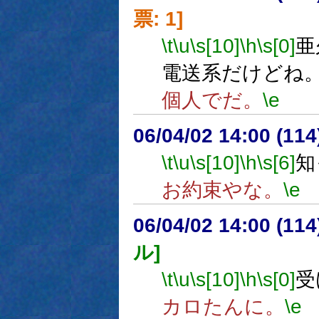
票: 1]
\t
\u
\s[10]
\h
\s[0]
亜
電送系だけどね
個人でだ。
\e
06/04/02 14:00 (
\t
\u
\s[10]
\h
\s[6]
知
お約束やな。
\e
06/04/02 14:00 (
ル]
\t
\u
\s[10]
\h
\s[0]
受
カロたんに。
\e