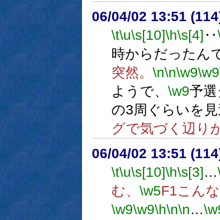
06/04/02 13:51 (
\t
\u
\s[10]
\h
\s[4]
‥
時からだったん
突然。
\n
\n
\w9
\w9
ようで、
\w9
予選
の3周ぐらいを
グで気づく辺り
06/04/02 13:51 (
\t
\u
\s[10]
\h
\s[3]
…
む、
\w5
F1こん
\w9
\w9
\h
\n
\n
…
\w