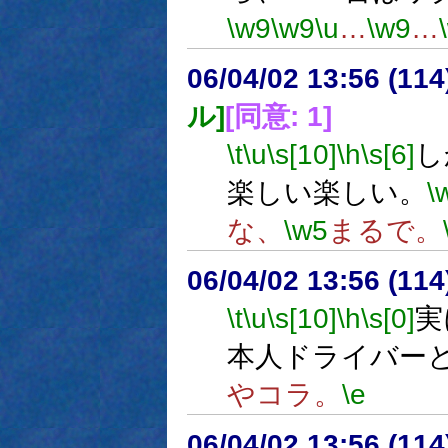
\w9
\w9
\u
…
\w9
…
06/04/02 13:56 (
ル]
[同意: 1]
\t
\u
\s[10]
\h
\s[6]
し
楽しい楽しい。
\
な、
\w5
まるで。
06/04/02 13:56 (11
\t
\u
\s[10]
\h
\s[0]
実
本人ドライバー
やコラ。
\e
06/04/02 13:56 (