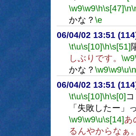
\w9
\w9
\h
\s[47]
\n
\
かな？
\e
06/04/02 13:51 (
\t
\u
\s[10]
\h
\s[51]
しぶりです。
\w9
かな？
\w9
\w9
\u
\
06/04/02 13:51 (11
\t
\u
\s[10]
\h
\s[0]
コ
「失敗したー」
\w9
\w9
\u
\s[14]
あ
るんやからなぁ