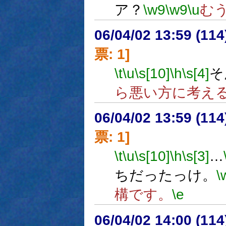
ア？
\w9
\w9
\u
む
06/04/02 13:59 (
票: 1]
\t
\u
\s[10]
\h
\s[4]
そ
ら悪い方に考え
06/04/02 13:59 (
票: 1]
\t
\u
\s[10]
\h
\s[3]
…
ちだったっけ。
\
構です。
\e
06/04/02 14:00 (