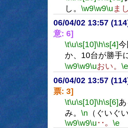
し。
\w9
\w9
\u
ま
06/04/02 13:57 (11
意: 6]
\t
\u
\s[10]
\h
\s[4]
今
か、10台が勝手
\w9
\w9
\u
おい。
\
06/04/02 13:57 (
票: 3]
\t
\u
\s[10]
\h
\s[6]
あ
み。
\n
（ぐいぐ
\w9
\w9
\u
･･。
\e