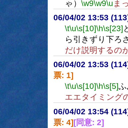
ゃ）
\w9
\w9
\u
ま
06/04/02 13:53 (
\t
\u
\s[10]
\h
\s[23]
ら引きずり下ろ
だけ説明するの
06/04/02 13:53 (11
票: 1]
\t
\u
\s[10]
\h
\s[5]
ふ
エエタイミング
06/04/02 13:54 (
票: 4]
[同意: 2]