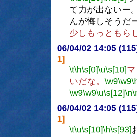
て力が出ないー
んが悔しそうだ
少しもっともら
06/04/02 14:05 (
1]
\t
\h
\s[0]
\u
\s[10]
マ
いだな。
\w9
\w9
\
\w9
\w9
\u
\s[12]
\n
\
06/04/02 14:05 (
1]
\t
\u
\s[10]
\h
\s[93]