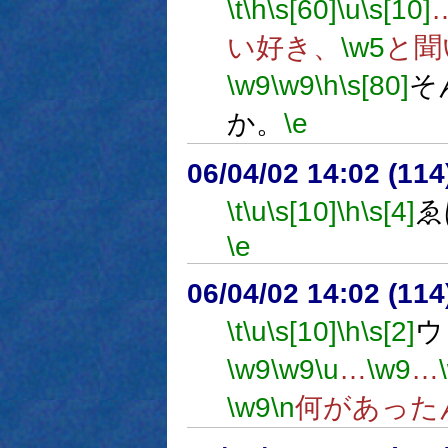
\t
\h
\s[60]
\u
\s[10]
い好き、
\w5
と聞
\w9
\w9
\h
\s[80]
そ
か。
\e
06/04/02 14:02 (
\t
\u
\s[10]
\h
\s[4]
ゑ
\e
06/04/02 14:02 (
\t
\u
\s[10]
\h
\s[2]
ウ
\w9
\w9
\u
…
\w9
…
\w9
\n
何があった