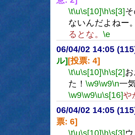
\t
\u
\s[10]
\h
\s[3]
そ
ないんだよねー
るとな。
\e
06/04/02 14:05 (
ル]
[投票: 4]
\t
\u
\s[10]
\h
\s[2]
お
た！
\w9
\w9
\n
一
\w9
\w9
\u
\s[16]
や
06/04/02 14:05 (
票: 6]
\t
\u
\s[10]
\h
\s[3]
ウ