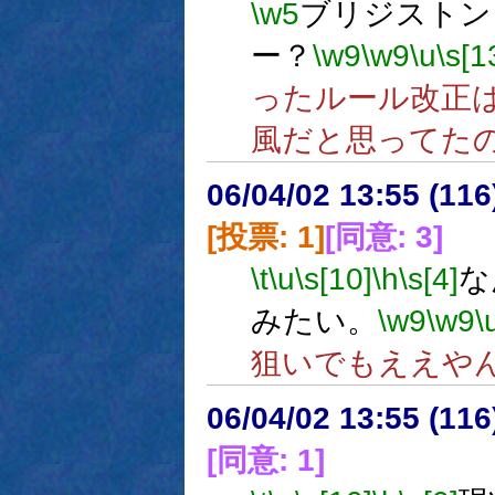
\w5
ブリジストン
ー？
\w9
\w9
\u
\s[1
ったルール改正
風だと思ってた
06/04/02 13:55 (
[投票: 1]
[同意: 3]
\t
\u
\s[10]
\h
\s[4]
な
みたい。
\w9
\w9
\
狙いでもええや
06/04/02 13:55 (11
[同意: 1]