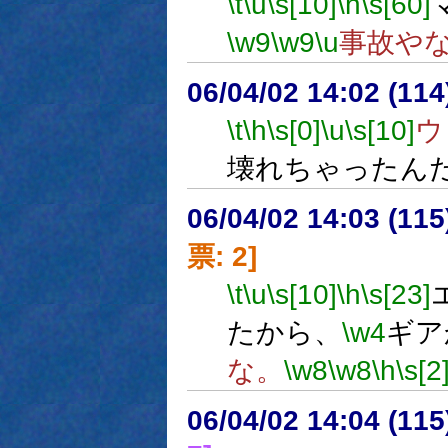
\t
\u
\s[10]
\h
\s[60]
\w9
\w9
\u
事故や
06/04/02 14:02 (
\t
\h
\s[0]
\u
\s[10]
ウ
壊れちゃったん
06/04/02 14:03 (
票: 2]
\t
\u
\s[10]
\h
\s[23]
たから、
\w4
ギア
な。
\w8
\w8
\h
\s[2
06/04/02 14:04 (