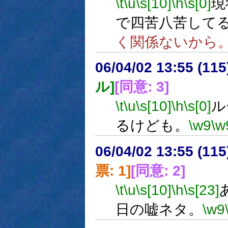
\t
\u
\s[10]
\h
\s[0]
現
で四苦八苦して
く関係ないから
06/04/02 13:55 (
ル]
[同意: 3]
\t
\u
\s[10]
\h
\s[0]
ル
るけども。
\w9
\w
06/04/02 13:55 (
票: 1]
[同意: 2]
\t
\u
\s[10]
\h
\s[23]
日の嘘ネタ。
\w9