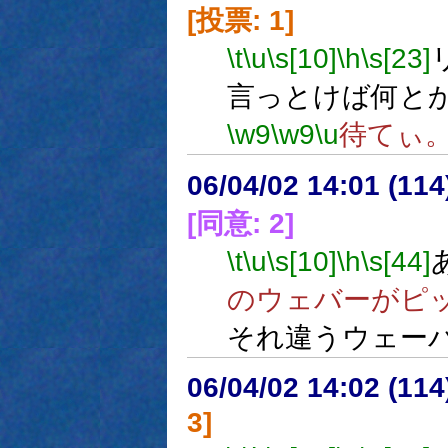
[投票: 1]
\t
\u
\s[10]
\h
\s[23]
言っとけば何と
\w9
\w9
\u
待てぃ
06/04/02 14:01 (
[同意: 2]
\t
\u
\s[10]
\h
\s[44]
のウェバーがピ
それ違うウェー
06/04/02 14:02 (
3]