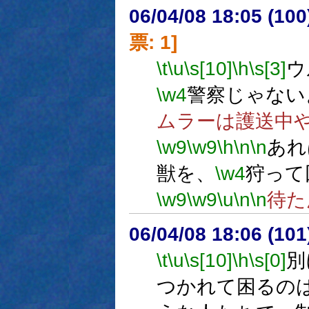
06/04/08 18:05 (
票: 1]
\t
\u
\s[10]
\h
\s[3]
ウ
\w4
警察じゃない
ムラーは護送中
\w9
\w9
\h
\n
\n
あれ
獣を、
\w4
狩って
\w9
\w9
\u
\n
\n
待た
06/04/08 18:06 (
\t
\u
\s[10]
\h
\s[0]
別
つかれて困るの