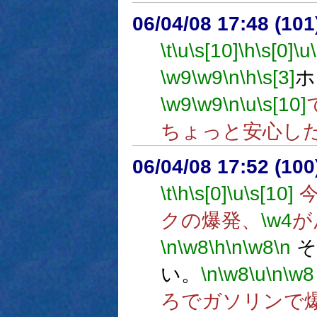
06/04/08 17:48 (
\t
\u
\s[10]
\h
\s[0]
\u
\w9
\w9
\n
\h
\s[3]
ホ
\w9
\w9
\n
\u
\s[10]
ちょっと安心し
06/04/08 17:52 (
\t
\h
\s[0]
\u
\s[10]
今
クの爆発、
\w4
が
\n
\w8
\h
\n
\w8
\n
そ
い。
\n
\w8
\u
\n
\w8
ろでガソリンで