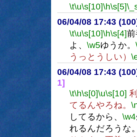
\t
\u
\s[10]
\h
\s[5]
\_
06/04/08 17:43 (10
\t
\u
\s[10]
\h
\s[4]
前
よ、
\w5
ゆうか。
うっとうしい）
\
06/04/08 17:43 (
1]
\t
\h
\s[0]
\u
\s[10]
利
てるんやろね。
\
してるから、
\w4
れるんだろうな