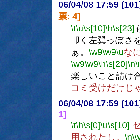
06/04/08 17:59 (
票: 4]
\t
\u
\s[10]
\h
\s[23]
叩く左翼っぽさ
ぁ。
\w9
\w9
\u
な
\w9
\w9
\h
\s[20]
\n
\
楽しいこと請け
コミ受けだけじ
06/04/08 17:59 (
1]
\t
\h
\s[0]
\u
\s[10]
セ
用されたし。
\n
\