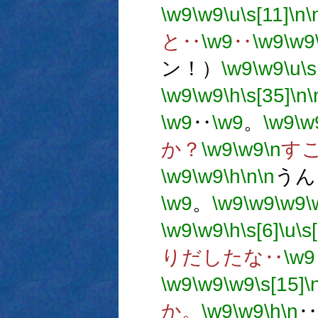
\w9
\w9
\u
\s[11]
\n
\
と‥
\w9
‥
\w9
\w9
ン！）
\w9
\w9
\u
\s
\w9
\w9
\h
\s[35]
\n
\
\w9
‥
\w9
。
\w9
\w
か？
\w9
\w9
\n
す
\w9
\w9
\h
\n
\n
うん
\w9
。
\w9
\w9
\w9
\
\w9
\w9
\h
\s[6]
\u
\s
りだしたな‥
\w9
\w9
\w9
\w9
\s[15]
\
か。
\w9
\w9
\h
\n
‥