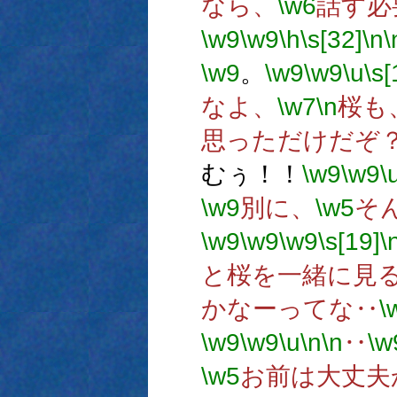
なら、
\w6
話す必
\w9
\w9
\h
\s[32]
\n
\
\w9
。
\w9
\w9
\u
\s[
なよ、
\w7
\n
桜も
思っただけだぞ
むぅ！！
\w9
\w9
\
\w9
別に、
\w5
そ
\w9
\w9
\w9
\s[19]
\
と桜を一緒に見
かなーってな‥
\
\w9
\w9
\u
\n
\n
‥
\w
\w5
お前は大丈夫