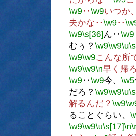
\w9
‥
\w9
いつか
夫かな‥
\w9
‥
\w
\w9
\s[36]
ん‥
\w9
むぅ？
\w9
\w9
\u
\s
\w9
\w9
こんな所
\w9
\w9
\n
早く帰
\w9
‥
\w9
今、
\w5
だろ？
\w9
\w9
\u
\s
解るんだ？
\w9
\w
ることぐらい、
\
\w9
\w9
\u
\s[17]
\n
\