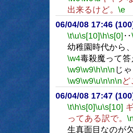
出来るけど。
\e
06/04/08 17:46 (
\t
\u
\s[10]
\h
\s[0]
‥
幼稚園時代から
\w4
毒殺魔って答
\w9
\w9
\h
\n
\n
じゃ
\w9
\w9
\u
\n
\n
\n
ど
06/04/08 17:47 (
\t
\h
\s[0]
\u
\s[10]
ギ
ってある訳で。
\
生真面目なのが