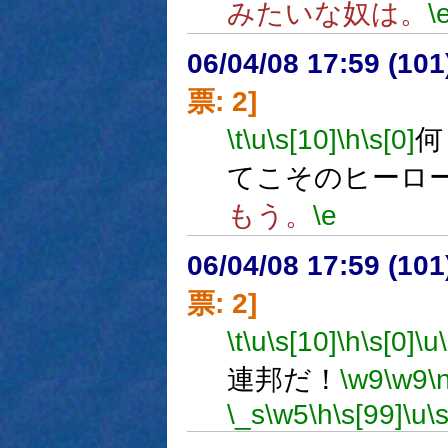
みたいな奴は。
\
06/04/08 17:59 (
票: 2]
\t
\u
\s[10]
\h
\s[0]
何
てこそのヒーロ
もう。
\e
06/04/08 17:59 (
票: 2]
\t
\u
\s[10]
\h
\s[0]
\u
連邦だ！
\w9
\w9
\
\_s
\w5
\h
\s[99]
\u
\