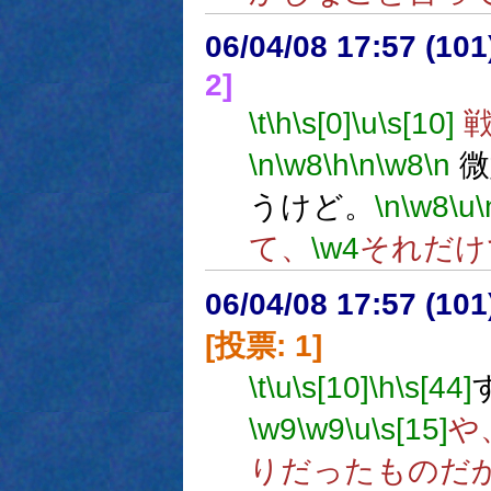
06/04/08 17:57 (
2]
\t
\h
\s[0]
\u
\s[10]
戦
\n
\w8
\h
\n
\w8
\n
微
うけど。
\n
\w8
\u
\
て、
\w4
それだけ
06/04/08 17:57 (
[投票: 1]
\t
\u
\s[10]
\h
\s[44]
\w9
\w9
\u
\s[15]
や
りだったものだ