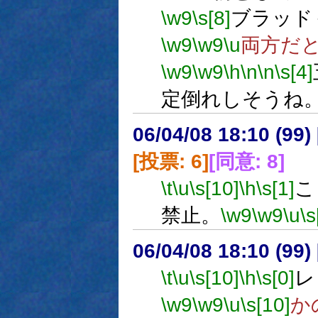
\w9
\s[8]
ブラッド
\w9
\w9
\u
両方だ
\w9
\w9
\h
\n
\n
\s[4]
定倒れしそうね
06/04/08 18:10 (
[投票: 6]
[同意: 8]
\t
\u
\s[10]
\h
\s[1]
こ
禁止。
\w9
\w9
\u
\s
06/04/08 18:10 (
\t
\u
\s[10]
\h
\s[0]
レ
\w9
\w9
\u
\s[10]
か