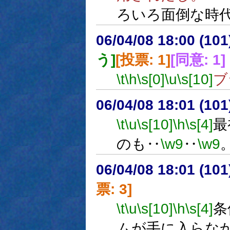
ろいろ面倒な時
06/04/08 18:00 (10
う]
[投票: 1]
[同意: 1]
\t
\h
\s[0]
\u
\s[10]
ブ
06/04/08 18:01 (
\t
\u
\s[10]
\h
\s[4]
最
のも‥
\w9
‥
\w9
06/04/08 18:01 (
票: 3]
\t
\u
\s[10]
\h
\s[4]
条
ムが手に入らな