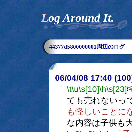
Log Around It.
44377d5800000001周辺のログ
06/04/08 17:40 (
\t
\u
\s[10]
\h
\s[23]
ても売れないっ
も怪しいことに
な内容は子供も