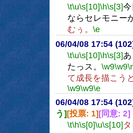
\t
\u
\s[10]
\h
\s[3]
今
ならセレモニー
むぅ。
\e
06/04/08 17:54 (
\t
\u
\s[10]
\h
\s[3]
あ
たっス。
\w9
\w9
\
て成長を描こう
\w9
\w9
\e
06/04/08 17:54 (10
う]
[投票: 1]
[同意: 2]
\t
\h
\s[0]
\u
\s[10]
タ