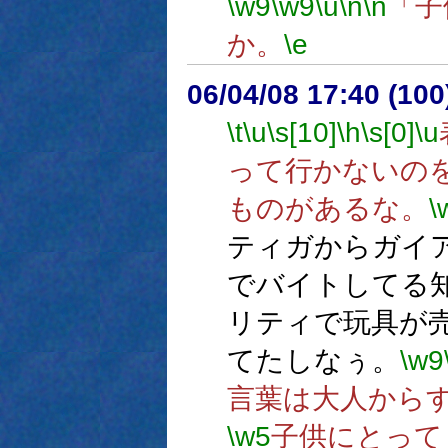
\w9
\w9
\u
\n
\n
「子
か。
\e
06/04/08 17:40 (
\t
\u
\s[10]
\h
\s[0]
\u
って行かないの
ものがあるな。
\
ティガからガイ
でバイトしてる
リティで玩具が
てたしなぅ。
\w9
言葉は大人から
\w5
子供にとって