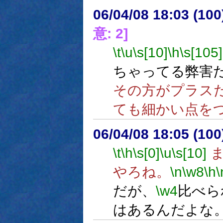
06/04/08 18:03 (
意: 2]
\t
\u
\s[10]
\h
\s[105]
ちゃってる弊害
その方がプラス
ても細かい点を
06/04/08 18:05 (
\t
\h
\s[0]
\u
\s[10]
ま
やろね。
\n
\w8
\h
\
だが、
\w4
比べら
はあるんだよな