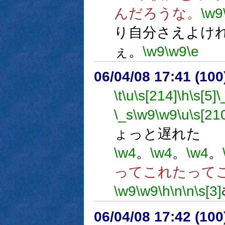
んだろうな。
\w9
り自分さえよけ
ぇ。
\w9
\w9
\e
06/04/08 17:41 (10
\t
\u
\s[214]
\h
\s[5]
\
\_s
\w9
\w9
\u
\s[21
ょっと遅れた
\w4
。
\w4
。
\w4
。
ってこれたって
\w9
\w9
\h
\n
\n
\s[3]
06/04/08 17:42 (