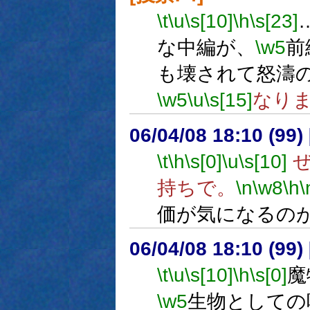
\t
\u
\s[10]
\h
\s[23]
な中編が、
\w5
前
も壊されて怒濤
\w5
\u
\s[15]
なり
06/04/08 18:10 (
\t
\h
\s[0]
\u
\s[10]
ぜ
持ちで。
\n
\w8
\h
\
価が気になるの
06/04/08 18:10 (
\t
\u
\s[10]
\h
\s[0]
魔
\w5
生物としての