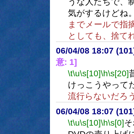
うな人たちで、
気がするけどね
までメールで指
としても、捨て
06/04/08 18:07 (
意: 1]
\t
\u
\s[10]
\h
\s[20]
けっこうやって
流行らないだろ
06/04/08 18:07 (
\t
\u
\s[10]
\h
\s[0]
そ