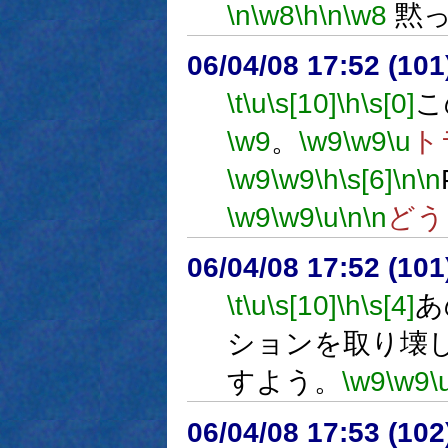
\n
\w8
\h
\n
\w8
黙っ
06/04/08 17:52 (
\t
\u
\s[10]
\h
\s[0]
こ
\w9
。
\w9
\w9
\u
ト
\w9
\w9
\h
\s[6]
\n
\n
\w9
\w9
\u
\n
\n
どう
06/04/08 17:52 (
\t
\u
\s[10]
\h
\s[4]
あ
ションを取り壊
すよう。
\w9
\w9
\
06/04/08 17:53 (