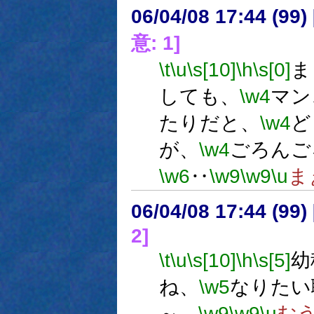
06/04/08 17:44 (
意: 1]
\t
\u
\s[10]
\h
\s[0]
ま
しても、
\w4
マン
たりだと、
\w4
ど
が、
\w4
ごろんご
\w6
‥
\w9
\w9
\u
ま
06/04/08 17:44 (
2]
\t
\u
\s[10]
\h
\s[5]
幼
ね、
\w5
なりたい
～。
\w9
\w9
\u
む