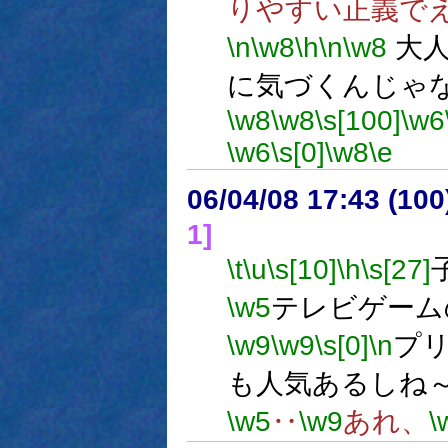
りやすい正義で
\n
\w8
\h
\n
\w8
大人
に気づくんじゃ
\w8
\w8
\s[100]
\w6
\w6
\s[0]
\w8
\e
06/04/08 17:43 (
1]
\t
\u
\s[10]
\h
\s[27]
\w5
テレビゲーム
\w9
\w9
\s[0]
\n
プ
も人気あるしね
\w5
‥
\w9
あれ、
\