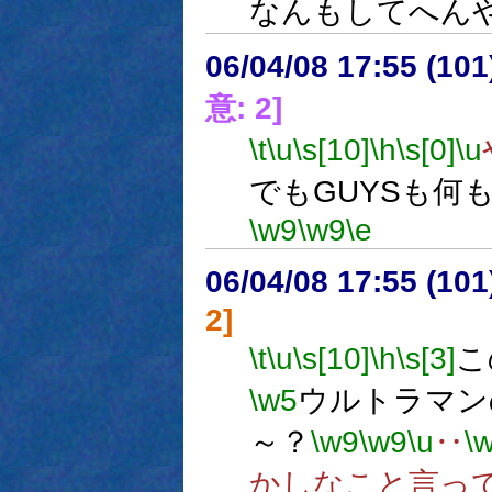
なんもしてへん
06/04/08 17:55 (
意: 2]
\t
\u
\s[10]
\h
\s[0]
\u
でもGUYSも何
\w9
\w9
\e
06/04/08 17:55 (
2]
\t
\u
\s[10]
\h
\s[3]
こ
\w5
ウルトラマン
～？
\w9
\w9
\u
‥
\
かしなこと言っ