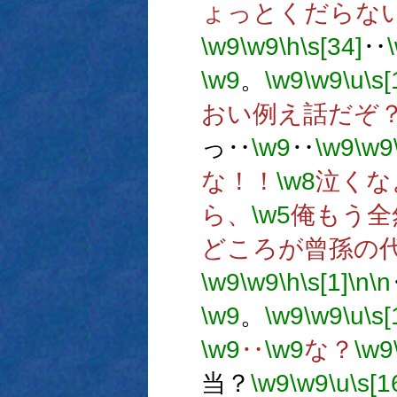
ょっとくだらな
\w9
\w9
\h
\s[34]
‥
\w9
。
\w9
\w9
\u
\s[
おい例え話だぞ
っ‥
\w9
‥
\w9
\w9
な！！
\w8
泣くな
ら、
\w5
俺もう全
どころが曾孫の
\w9
\w9
\h
\s[1]
\n
\n
\w9
。
\w9
\w9
\u
\s[
\w9
‥
\w9
な？
\w9
当？
\w9
\w9
\u
\s[1