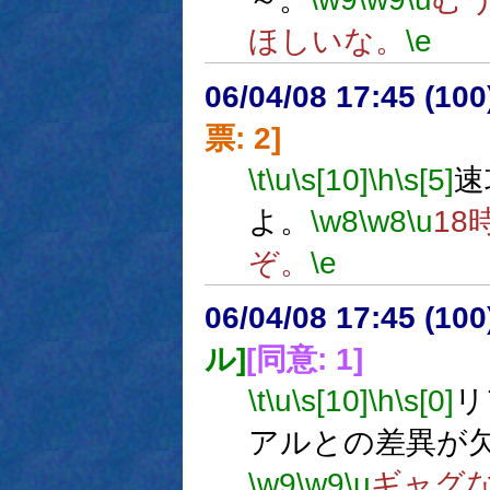
ほしいな。
\e
06/04/08 17:45 (
票: 2]
\t
\u
\s[10]
\h
\s[5]
速
よ。
\w8
\w8
\u
18
ぞ。
\e
06/04/08 17:45 (
ル]
[同意: 1]
\t
\u
\s[10]
\h
\s[0]
リ
アルとの差異が
\w9
\w9
\u
ギャグ