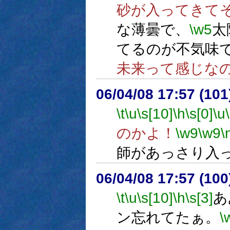
砂が入ってきて
な薄曇で、
\w5
太
てるのが不気味
未来って感じな
06/04/08 17:57 (
\t
\u
\s[10]
\h
\s[0]
\u
のかよ！
\w9
\w9
\
師があっさり入
06/04/08 17:57 (
\t
\u
\s[10]
\h
\s[3]
あ
ン忘れてたぁ。
\