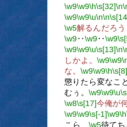
\w9
\w9
\h
\s[32]
\n
\
\w9
\w9
\u
\n
\n
\s[14
\w5
解るんだろう
\w9
‥
\w9
‥
\w9
\s[
\w9
\w9
\u
\s[13]
\n
\
しかよ。
\w9
\w9
\
な。
\w9
\w9
\h
\s[8
懲りたら変なこ
むぅ。
\w9
\w9
\u
\s
\w8
\s[17]
今俺が
\w9
\w9
\s[-1]
\w9
\h
こら、
\w5
待てち