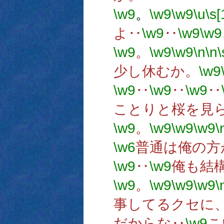
\w9
。
\w9
\w9
\u
\s[
よ‥
\w9
‥
\w9
\w9
\w9
。
\w9
\w9
\n
\n
\
少し休むか。
\w9
\w9
‥
\w9
‥
\w9
‥
ことりと桜を見
\w9
。
\w9
\w9
\w9
\
\w6
普通は俺の方
\w9
‥
\w9
俺も結
\w9
。
\w9
\w9
\w9
\
事してるクセに
だからな‥
\w9
こ