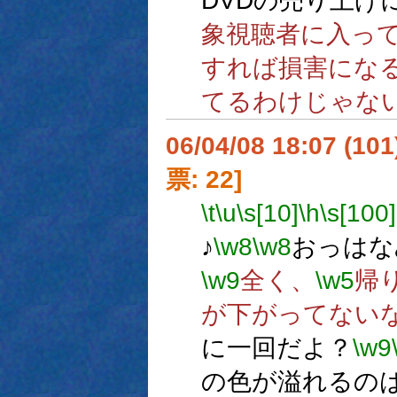
DVDの売り上げ
象視聴者に入っ
すれば損害にな
てるわけじゃな
06/04/08 18:07 (
票: 22]
\t
\u
\s[10]
\h
\s[100]
♪
\w8
\w8
おっはな
\w9
全く、
\w5
帰
が下がってない
に一回だよ？
\w9
の色が溢れるの