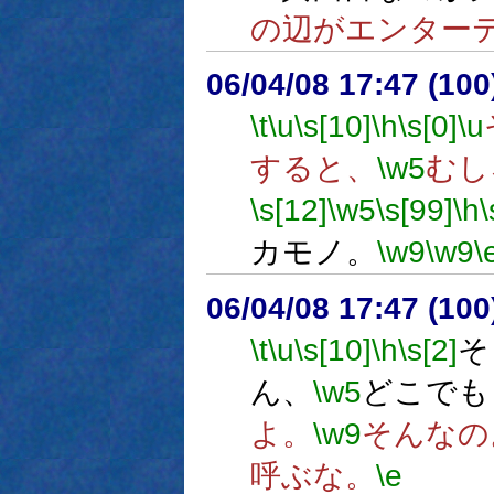
の辺がエンター
06/04/08 17:47 (
\t
\u
\s[10]
\h
\s[0]
\u
すると、
\w5
むし
\s[12]
\w5
\s[99]
\h
\
カモノ。
\w9
\w9
\
06/04/08 17:47 (10
\t
\u
\s[10]
\h
\s[2]
そ
ん、
\w5
どこでも
よ。
\w9
そんなの
呼ぶな。
\e