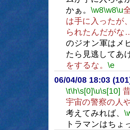
かぁ。
\w8
\w8
\u
は手に入ったが
られたんだがな
のジオン軍はメ
たら見逃してあ
をするな。
\e
06/04/08 18:03 (
\t
\h
\s[0]
\u
\s[10]
昔
宇宙の警察の人
考えてみれば、
\
トラマンはちょ