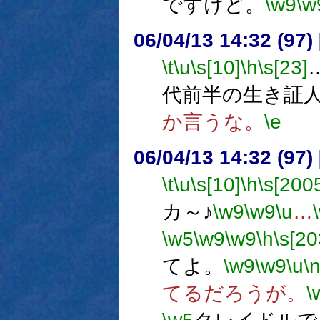
ですけど。
\w9
\w
06/04/13 14:32 (
\t
\u
\s[10]
\h
\s[23]
代前半の生き証
か言うな。
\e
06/04/13 14:32 (
\t
\u
\s[10]
\h
\s[200
カ～♪
\w9
\w9
\u
…
\w5
\w9
\w9
\h
\s[20
てよ。
\w9
\w9
\u
\
てるだろうが。
\