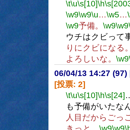
\t
\u
\s[10]
\h
\s[200
\w9
\w9
\u
…
\w5
…
\w9
予備。
\w9
\w9
ウチはクビって
りにクビになる
よろしいな。
\w9
06/04/13 14:27 (
[投票: 2]
\t
\u
\s[10]
\h
\s[24]
も予備がいたな
人目だからごっ
きっと。
\w9
\w9
\