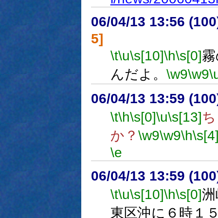
06/04/13 13:56 (10
5]
\t
\u
\s[10]
\h
\s[0]
霧
んだよ。
\w9
\w9
\
06/04/13 13:59 (
\t
\h
\s[0]
\u
\s[13]
ち
か？
\w9
\w9
\h
\s[4
\e
06/04/13 13:59 (
\t
\u
\s[10]
\h
\s[0]
洲
東区沖に６時１