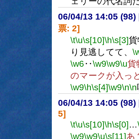
ェリーの代名詞
06/04/13 14:05 (
票: 2]
\t
\u
\s[10]
\h
\s[3]
貨
り見逃してて、
\
\w6
‥
\w9
\w9
\u
貨
のマークが入っ
\w9
\h
\s[4]
\w9
\n
\n
06/04/13 14:05 (
5]
\t
\u
\s[10]
\h
\s[0]
…
\w9
\w9
\u
\s[11]
あ