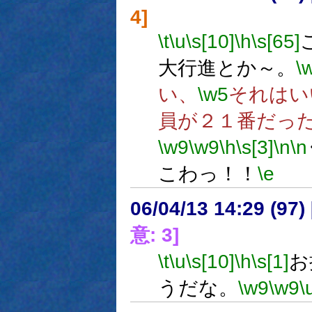
4]
\t
\u
\s[10]
\h
\s[65]
大行進とか～。
\
い、
\w5
それはい
員が２１番だっ
\w9
\w9
\h
\s[3]
\n
\n
こわっ！！
\e
06/04/13 14:29 (
意: 3]
\t
\u
\s[10]
\h
\s[1]
お
うだな。
\w9
\w9
\