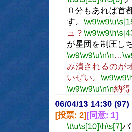
０分もあれば首
す。
\w9
\w9
\u
\s[1
ュ？
\w9
\w9
\h
\s[4
が星団を制圧し
\w9
\w9
\u
\n
\n
…
\w
み潰されるのが
いぜい。
\w9
\w9
\
\w9
\w9
\u
\n
\n
納得
06/04/13 14:30 (
[投票: 2]
[同意: 1]
\t
\u
\s[10]
\h
\s[7]
パ