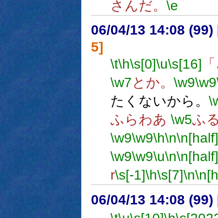
さんだ。
\e
06/04/13 14:08 (
5]
\t
\h
\s[0]
\u
\s[16]
「
\w7
とか。
\w9
\w9
たくないから。
\
ふらわあ
\w5
ふ
\w9
\w9
\h
\n
\n[half
\w9
\w9
\u
\n
\n[half
r
\s[-1]
\h
\s[7]
\n
\n[h
06/04/13 14:08 (