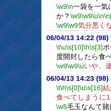
\w9
\n
一袋を一気
か？
\w9
\w9
\u
\n
\n
\w9
\w9
気分悪く
06/04/13 14:22 (
\t
\u
\s[10]
\h
\s[3]
ポ
度開封したら食
\w9
\w9
\u
いや、
06/04/13 14:23 (
\t
\h
\s[0]
\u
\s[16]
結
食べてしまうに1
\w5
毛玉なんて賭