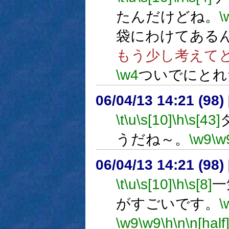
たんだけどね。
\
袋にわけてある
もう少し考えて
\w4
ついでにとれ
06/04/13 14:21 (
\t
\u
\s[10]
\h
\s[43]
うだね～。
\w9
\w
06/04/13 14:21 (
\t
\u
\s[10]
\h
\s[8]
一
がすごいです。
\
\w9
\w9
\h
\n
\n[half