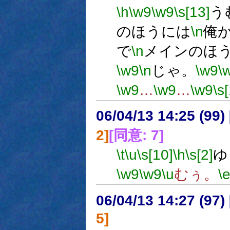
\h
\w9
\w9
\s[13]
う
のほうには
\n
俺
で
\n
メインのほ
\w9
\n
じゃ。
\w9
\
\w9
…
\w9
…
\w9
\s
06/04/13 14:25 (
2]
[同意: 7]
\t
\u
\s[10]
\h
\s[2]
ゆ
\w9
\w9
\u
むぅ。
\
06/04/13 14:27 (
5]