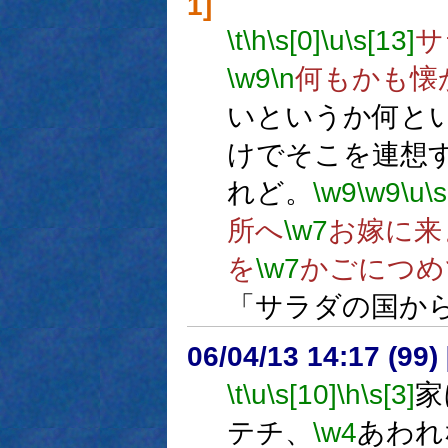
1]
\t
\h
\s[0]
\u
\s[13]
サ
\w9
\n
何もかも懐
いというか何と
けでそこを連想
れど。
\w9
\w9
\u
\s
所へ
\w7
お嫁に来
を
\w7
かごにつめ
「サラダの国か
06/04/13 14:17 (
\t
\u
\s[10]
\h
\s[3]
家
テチ、
\w4
あわれ