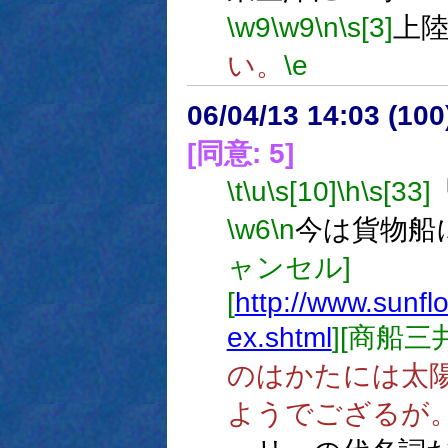
\w9
\w9
\n
\s[3]
上
い。
\e
06/04/13 14:03 (
[同意: 5]
\t
\u
\s[10]
\h
\s[33]
\w6
\n
今は貨物船
ャンセル]
[
http://www.sunflo
ex.shtml
][商船三
のはかたには太
ようでござるが