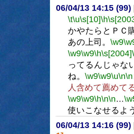
06/04/13 14:15 (
\t
\u
\s[10]
\h
\s[200
かやたらとＰＣ
あの上司。
\w9
\w
\w9
\w9
\h
\s[2004]
ってるんじゃな
ね。
\w9
\w9
\u
\n
\n
人含めて薦めて
\w9
\w9
\h
\n
\n
…
\w
使いこなせるよ
06/04/13 14:16 (