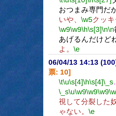
おつまみ専門だ
いや、
\w5
クッキ
\w9
\w9
\h
\s[3]
\n
\n
あげるんだけど
よ。
\e
06/04/13 14:13 (
票: 10]
\t
\u
\s[4]
\h
\s[4]
\_s
\_s
\u
\w9
\w9
\w9
\
視して分裂した
ゃない。
\e