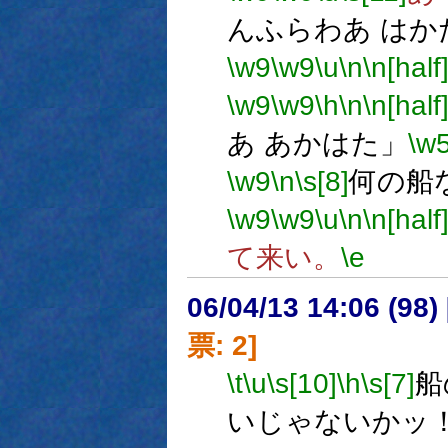
んふらわあ はか
\w9
\w9
\u
\n
\n[half
\w9
\w9
\h
\n
\n[half
あ あかはた」
\w
\w9
\n
\s[8]
何の船
\w9
\w9
\u
\n
\n[half
て来い。
\e
06/04/13 14:06 (
票: 2]
\t
\u
\s[10]
\h
\s[7]
船
いじゃないかッ