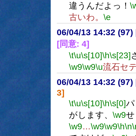
違うんだよっ！
\
古いわ。
\e
06/04/13 14:32 (
[同意: 4]
\t
\u
\s[10]
\h
\s[23]
\w9
\w9
\u
流石セ
06/04/13 14:32 (
3]
\t
\u
\s[10]
\h
\s[0]
パ
がします、
\w9
せ
\w9
…
\w9
\w9
\h
\n
\