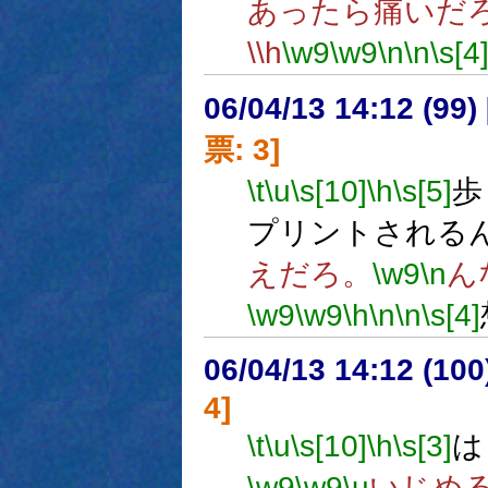
あったら痛いだ
\\h
\w9
\w9
\n
\n
\s[4
06/04/13 14:12 (
票: 3]
\t
\u
\s[10]
\h
\s[5]
歩
プリントされる
えだろ。
\w9
\n
ん
\w9
\w9
\h
\n
\n
\s[4]
06/04/13 14:12 (
4]
\t
\u
\s[10]
\h
\s[3]
は
\w9
\w9
\u
いじめ