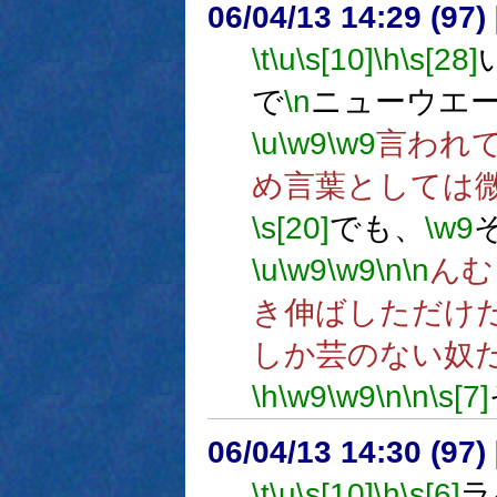
06/04/13 14:29 (
\t
\u
\s[10]
\h
\s[28]
で
\n
ニューウエ
\u
\w9
\w9
言われ
め言葉としては
\s[20]
でも、
\w9
\u
\w9
\w9
\n
\n
んむ
き伸ばしただけ
しか芸のない奴
\h
\w9
\w9
\n
\n
\s[7]
06/04/13 14:30 (
\t
\u
\s[10]
\h
\s[6]
ラ