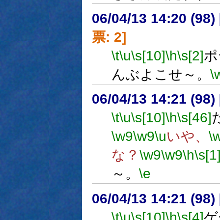
06/04/13 14:20 (
票: 2]
\t
\u
\s[10]
\h
\s[2]
ポ
んぶよこせ～。
\
06/04/13 14:21 (
\t
\u
\s[10]
\h
\s[46]
\w9
\w9
\u
いや、
\
な？
\w9
\w9
\h
\s[1
～。
\e
06/04/13 14:21 (
\t
\u
\s[10]
\h
\s[4]
ゲ