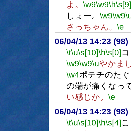
よ。
\w9
\w9
\h
\s[9
しょー。
\w9
\w9
\
さっちゃん。
\e
06/04/13 14:23 (
\t
\u
\s[10]
\h
\s[0]
コ
\w9
\w9
\u
やかま
\w4
ポテチのたぐ
の端が痛くなっ
い感じか。
\e
06/04/13 14:23 (
\t
\u
\s[10]
\h
\s[4]
こ