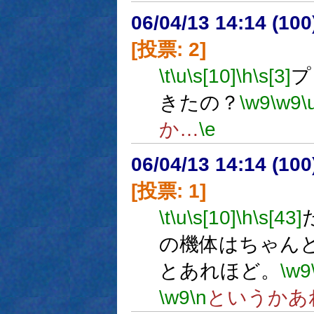
06/04/13 14:14 (
[投票: 2]
\t
\u
\s[10]
\h
\s[3]
プ
きたの？
\w9
\w9
\
か…
\e
06/04/13 14:14 (
[投票: 1]
\t
\u
\s[10]
\h
\s[43]
の機体はちゃん
とあれほど。
\w9
\w9
\n
というかあ