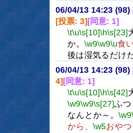
06/04/13 14:23 (
[投票: 3]
[同意: 1]
\t
\u
\s[10]
\h
\s[23]
か。
\w9
\w9
\u
食
後は湿気るだけ
06/04/13 14:23 (
4]
[同意: 1]
\t
\u
\s[10]
\h
\s[42]
\w9
\w9
\s[27]
ふつ
なんとか～。
\w9
から、
\w5
おやつ