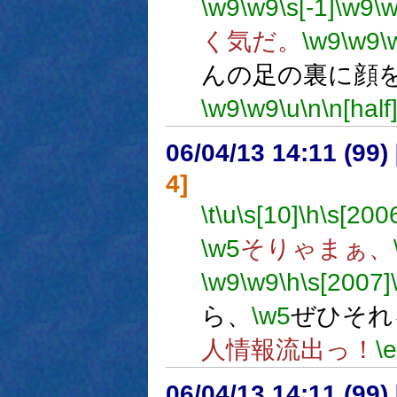
\w9
\w9
\s[-1]
\w9
\
く気だ。
\w9
\w9
\
んの足の裏に顔
\w9
\w9
\u
\n
\n[half
06/04/13 14:11 (
4]
\t
\u
\s[10]
\h
\s[200
\w5
そりゃまぁ、
\w9
\w9
\h
\s[2007]
ら、
\w5
ぜひそれ
人情報流出っ！
\e
06/04/13 14:11 (