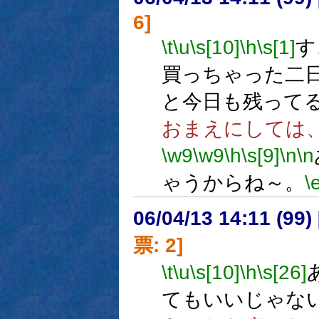
6]
\t
\u
\s[10]
\h
\s[1]
す
買っちゃった二
と今日も残って
おまえにしては
\w9
\w9
\h
\s[9]
\n
\n
ゃうからね～。
\
06/04/13 14:11 (
票: 2]
\t
\u
\s[10]
\h
\s[26]
てもいいじゃな