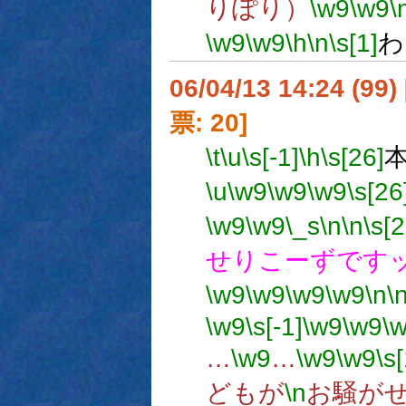
りぽり）
\w9
\w9
\
\w9
\w9
\h
\n
\s[1]
わ
06/04/13 14:24 (
票: 20]
\t
\u
\s[-1]
\h
\s[26]
\u
\w9
\w9
\w9
\s[26
\w9
\w9
\_s
\n
\n
\s[2
せりこーずです
\w9
\w9
\w9
\w9
\n
\
\w9
\s[-1]
\w9
\w9
\
…
\w9
…
\w9
\w9
\s
どもが
\n
お騒が