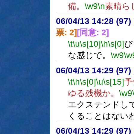
備。
\w9
\n
素晴ら
06/04/13 14:28 (
票: 2]
[同意: 2]
\t
\u
\s[10]
\h
\s[0]
び
な感じで。
\w9
\w
06/04/13 14:29 (
\t
\h
\s[0]
\u
\s[15]
予
ゆる残機か。
\w9
エクステンドし
くることはない
06/04/13 14:29 (