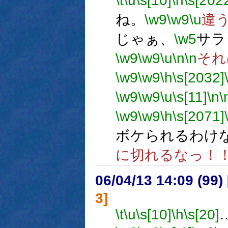
\t
\u
\s[10]
\h
\s[202
ね。
\w9
\w9
\u
違
じゃぁ、
\w5
サラ
\w9
\w9
\u
\n
\n
それ
\w9
\w9
\h
\s[2032]
\w9
\w9
\u
\s[11]
\n
\
\w9
\w9
\h
\s[2071]
ボケられるわけ
に切れるなっ！
06/04/13 14:09 (
3]
\t
\u
\s[10]
\h
\s[20]