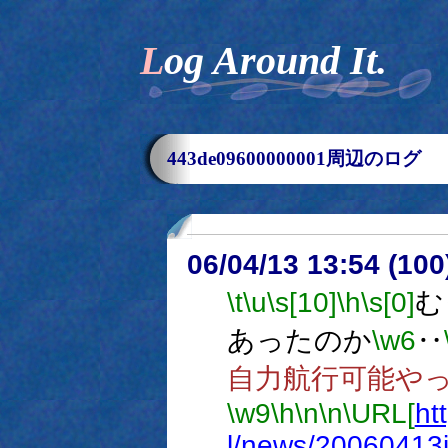
Log Around It.
443de09600000001周辺のログ
06/04/13 13:54 (
\t
\u
\s[10]
\h
\s[0]
む
あったのか
\w6
‥
自力航行可能や
\w9
\h
\n
\n
\URL[
ht
l/news/20060413