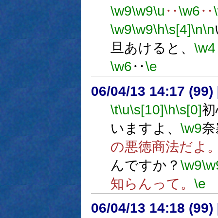
\w9
\w9
\u
‥
\w6
‥
\w9
\w9
\h
\s[4]
\n
\n
旦あけると、
\w4
\w6
‥
\e
06/04/13 14:17 (
\t
\u
\s[10]
\h
\s[0]
初
いますよ、
\w9
奈
の悪徳商法だよ
んですか？
\w9
\w
知らんって。
\e
06/04/13 14:18 (