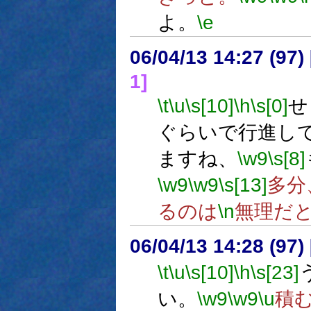
よ。
\e
06/04/13 14:27 (
1]
\t
\u
\s[10]
\h
\s[0]
せ
ぐらいで行進し
ますね、
\w9
\s[8]
\w9
\w9
\s[13]
多分
るのは
\n
無理だ
06/04/13 14:28 (
\t
\u
\s[10]
\h
\s[23]
い。
\w9
\w9
\u
積