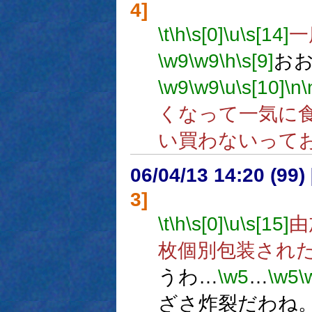
4]
\t
\h
\s[0]
\u
\s[14]
一
\w9
\w9
\h
\s[9]
お
\w9
\w9
\u
\s[10]
\n
\
くなって一気に
い買わないって
06/04/13 14:20 (
3]
\t
\h
\s[0]
\u
\s[15]
由
枚個別包装され
うわ…
\w5
…
\w5
\
ざさ炸裂だわね