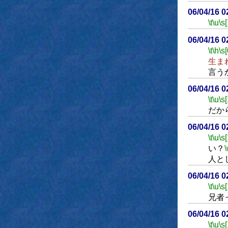
06/04/16 
\t
\u
\s
06/04/16 
\t
\h
\s[
生ま
言う
06/04/16 
\t
\u
\s
だか
06/04/16 
\t
\u
\s
い？
人と
06/04/16 
\t
\u
\s
兄者
06/04/16 
\t
\u
\s