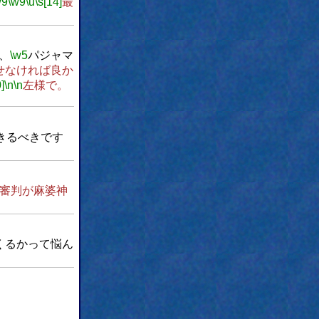
w9
\w9
\u
\s[14]
最
、
\w5
パジャマ
せなければ良か
]
\n
\n
左様で。
きるべきです
審判が麻婆神
くるかって悩ん
。