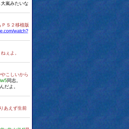
も大嵐みたいな
もＰＳ２移植版
be.com/watch?
くねぇよ。
ややこしいから
\w5
同志。
んだよ。
りあえず生前