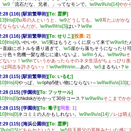
」
\w9
「流石だな、兄者。」ってなモンで。
\w9
\w9
\u
\s[14]
やか
02:28 (116) [駅前繁華街]
[To: 霊夢]
[13]
\h
\s[0]
\u
耳の人というと、
\w9
どうしても、
\w9
耳たぶがかな
てならないんだが。
\w9
\w9
\h
\s[3]
はい？
\w9
\e
02:28 (116) [駅前繁華街]
[To: せりこ]
[投票: 2]
[10]
\h
\s[4]
いやいや、
\w5
実はもうとっくに戻って来て
\w9
\w9
た
一直線にボトルを通り過ぎて、
\w5
崖から落ちそうになったり
たり色々危機一髪な感じに違いないよ。
\w9
\n
うん。
\w9
\w9
\u
そ
どないッ！
\w9
\n
ていうかあったらそのネタ生活がちょっぴり羨
いは同志を許さないッ！
\w9
\w9
\h
\n
\n
…あの、
\w5
まるちい？
\e
02:28 (115) [駅前繁華街]
[To: いるむ]
[10]
\h
\s[4]
やっぱ、
\w4
php5使い物にならない～
\w8
\w8
\u
\s[10]
む
02:28 (115) [学園街]
[To: フッサール]
[10]
\h
\s[0]
chkdskがかかって30分コース？
\w9
\w9
\u
そこまでか
02:28 (115) [学園街]
[To: 毒子]
[同意: 1]
[10]
\h
\s[0]
ネコミミの人かもしれない。
\w9
\w9
\u
\s[14]
ソレは萌
02:29 (115) [海浜公園街]
[To: 霊夢]
0]
\u
\s[15]
どちらかというと、
\w5
目玉親父の耳版みたいな感じ