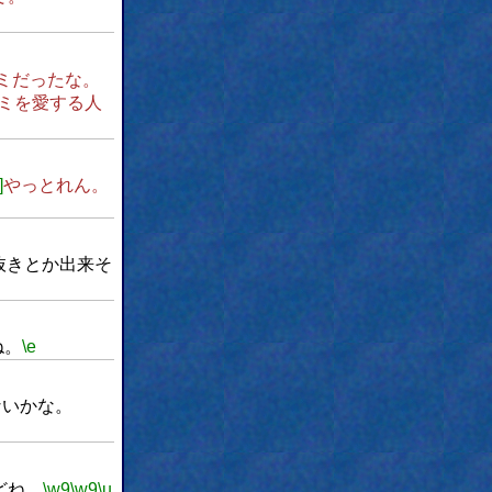
ミだったな。
ミを愛する人
]
やっとれん。
抜きとか出来そ
ね。
\e
ないかな。
どね。
\w9
\w9
\u