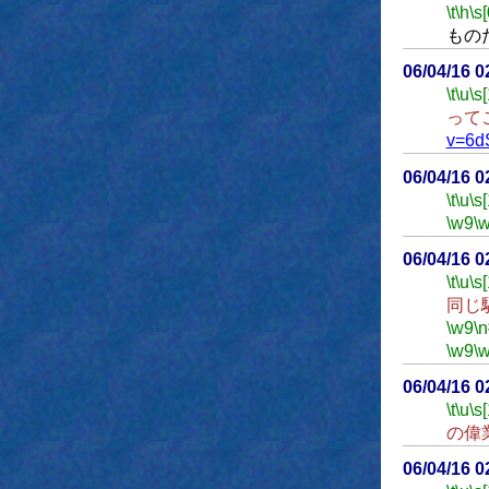
\t
\h
\s[
もの
06/04/16 
\t
\u
\s
って
v=6d
06/04/16 
\t
\u
\s
\w9
\
06/04/16 
\t
\u
\s
同じ
\w9
\n
\w9
\
06/04/16 
\t
\u
\s
の偉
06/04/16 