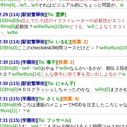
w9
\h
\s[4]
…
\w5
…
\w5
それはビジュアル的にちょっと問題が。
\e
02:29 (114) [駅前繁華街]
[To: 霊夢]
[16]
\h
\s[0]
\u
読んでた小説のイラストレーターの必殺技がネコミ
w9
\h
\s[8]
必殺技？
\w9
\w9
\u
\s[10]
\n
\n
どうも、
\w9
こよなくネコミ
い。
\w9
\e
02:30 (114) [駅前繁華街]
[To: いるむ]
[投票: 2]
[10]
\h
\s[3]
ここのcheckdisk3時間コースだけど～？
\w8
\w8
\u
\s[10
02:30 (115) [学園街]
[To: 毒子]
[投票: 2]
[10]
\h
\s[8]
‥
\w9
‥
\w9
おやぁ？
\w9
\n
なんかいるかが、順位２段
スヨ？
\w9
\w9
\u
\s[14]
こんな夜中に何て事を言い出しよるか？
\e
02:30 (115) [駅前繁華街]
[To: にゃん子]
[10]
\h
\s[0]
ＨＤＤクラッシュしちゃったのかな、
\w9
\s[5]
まさか
02:31 (115) [学園街]
[To: さくら]
[投票: 4]
[10]
\h
\s[6]
今ごろは通販のメニューでHDDを注文したころじゃ
w9
\u
\s[11]
！？
\e
02:31 (115) [学園街]
[To: フッサール]
[10]
\h
\s[4]
うむ、
\w9
ここもデータ側かけると１時間コースやけ