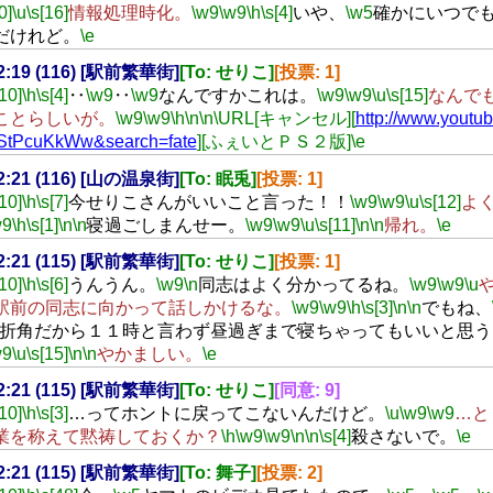
0]
\u
\s[16]
情報処理時化。
\w9
\w9
\h
\s[4]
いや、
\w5
確かにいつで
だけれど。
\e
02:19 (116) [駅前繁華街]
[To: せりこ]
[投票: 1]
[10]
\h
\s[4]
‥
\w9
‥
\w9
なんですかこれは。
\w9
\w9
\u
\s[15]
なんで
ことらしいが。
\w9
\w9
\h
\n
\n
\URL[キャンセル][
http://www.youtu
StPcuKkWw&search=fate
][ふぇいとＰＳ２版]
\e
02:21 (116) [山の温泉街]
[To: 眠兎]
[投票: 1]
[10]
\h
\s[7]
今せりこさんがいいこと言った！！
\w9
\w9
\u
\s[12]
よ
w9
\h
\s[1]
\n
\n
寝過ごしまんせー。
\w9
\w9
\u
\s[11]
\n
\n
帰れ。
\e
02:21 (115) [駅前繁華街]
[To: せりこ]
[投票: 1]
[10]
\h
\s[6]
うんうん。
\w9
\n
同志はよく分かってるね。
\w9
\w9
\u
駅前の同志に向かって話しかけるな。
\w9
\w9
\h
\s[3]
\n
\n
でもね、
折角だから１１時と言わず昼過ぎまで寝ちゃってもいいと思う
w9
\u
\s[15]
\n
\n
やかましい。
\e
02:21 (115) [駅前繁華街]
[To: せりこ]
[同意: 9]
[10]
\h
\s[3]
…ってホントに戻ってこないんだけど。
\u
\w9
\w9
…と
業を称えて黙祷しておくか？
\h
\w9
\w9
\n
\n
\s[4]
殺さないで。
\e
02:21 (115) [駅前繁華街]
[To: 舞子]
[投票: 2]