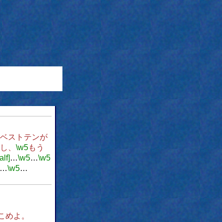
ベストテンが
し、
\w5
もう
alf]
…
\w5
…
\w5
…
\w5
…
こめよ。