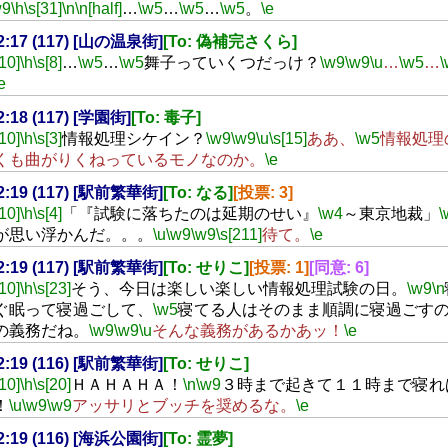
w9
\h
\s[31]
\n
\n[half]
…
\w5
…
\w5
…
\w5
。
\e
02:17 (117) [山の温泉街]
[To: 偽補完さくら]
[10]
\h
\s[8]
…
\w5
…
\w5
舞子っていくつだっけ？
\w9
\w9
\u
…
\w5
…
\
e
02:18 (117) [学園街]
[To: 毒子]
[10]
\h
\s[3]
情報処理シケイン？
\w9
\w9
\u
\s[15]
ああ、
\w5
情報処理
くも曲がりくねっているモノなのか。
\e
02:19 (117) [駅前繁華街]
[To: なる]
[投票: 3]
[10]
\h
\s[4]
「『試験に落ちたのは延期のせい』
\w4
～東京地裁」
\
が思い浮かんだ。。。
\u
\w9
\w9
\s[211]
待て。
\e
02:19 (117) [駅前繁華街]
[To: せりこ]
[投票: 1]
[同意: 6]
[10]
\h
\s[23]
そう、今日は楽しい楽しい情報処理試験の日。
\w9
\n
ぐ眠って寝過ごして、
\w5
寝てる人はそのまま順調に寝過ごす
の義務だね。
\w9
\w9
\u
そんな義務があるかあッ！
\e
02:19 (116) [駅前繁華街]
[To: せりこ]
[10]
\h
\s[20]
ＨＡＨＡＨＡ！
\n
\w9
３時まで起きて１１時まで寝れ
！
\u
\w9
\w9
アッサリとブッチを奨めるな。
\e
02:19 (116) [海浜公園街]
[To: 霊夢]