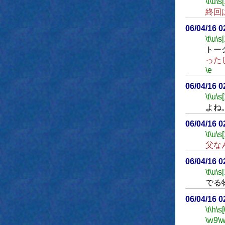
\t
\u
\s
終回
06/04/16 
\t
\u
\s
トー
った
\e
06/04/16 
\t
\u
\s
よね
06/04/16 
\t
\u
\s
父な
06/04/16 
\t
\u
\s
でる
06/04/16 
\t
\h
\s[
\w9
\