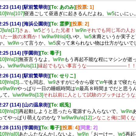
02:23 (114) [駅前繁華街]
[To: あのみ]
[投票: 1]
[10]
\h
\s[107]
寝過ごして昼過ぎに起きるんだよね、
\w5
にぃにぃ
02:25 (114) [海浜公園街]
[To: 霊夢]
[投票: 2]
0]
\u
\s[17]
さぁ、
\w5
どうした兄者！
\w9
\n
それでも同じ耳の人お
れた一族の末裔か！
\w9
\w9
\h
\s[4]
いや、
\w5
末裔というか実子と
か。
\w9
\n
って言うか、
\w5
戻って来られない物は仕方がないで
02:25 (114) [学園街]
[To: 毒子]
[10]
\h
\s[3]
無茶言うなよ。
\w9
\n
もう再起不能な程にマシンが逝
ら。
\w9
\w9
\u
\s[11]
縁起でもない事言うな────────────！
02:26 (114) [駅前繁華街]
[To: せりこ]
[10]
\h
\s[3]
…でも同志、
\w9
さすがに今から寝て
\n
午後まで寝た
\w9
\w9
\n
やっぱり一日の睡眠時間は
\n
最高８時間までだと思う
して。
\u
\w9
\w9
\s[13]
それ以前に人として試験のブッチはどうな
02:27 (114) [山の温泉街]
[To: 眠兎]
[10]
\h
\s[3]
再起動しようと思ったら電源すら入らないで、
\w9
\n
ってやっぱり萌えなのかな？
\w9
\w9
\u
\s[12]
ンなこと俺に聞くな
02:28 (115) [学園街]
[To: 毒子]
[投票: 4]
[同意: 2]
[10]
\h
\s[0]
あたふたなんかしないよ。
\w9
\n
「おーけー、
\w5
再起