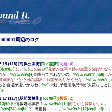
ound It.
00000001周辺のログ
02:15 (118) [海浜公園街]
[To: 霊夢]
[同意: 4]
0]
\u
\s[13]
む、
\w5
この後
\w7
兄者が無事奇跡の生還を遂げたなら
のか。
\w9
\w9
\h
\s[4]
奇跡って言わないの。
\w9
\w9
\u
\n
\n[half]
しか
加減寝ないと今日の試験に影響がありそうだな。
\w9
\w9
\h
\n
\n[h
っと会場が遠いからね。
\w9
\n
既に予定睡眠時間が大変なことに
。
\e
02:17 (117) [駅前繁華街]
[To: 舞子]
[投票: 2]
[10]
\h
\s[0]
情報処理試験？
\w9
\w9
\u
\s[16]
何もかも皆懐かしい。
w9
\h
\s[34]
\n
\n[half]
沖田艦長～～～。
\w9
\w9
\u
\s[17]
\n
\n[half]
つっ