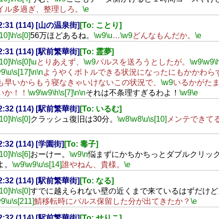
イル多過ぎ、整理しろ。
\e
02:31 (114) [山の温泉街]
[To: ことり]
[10]
\h
\s[0]
56万ほどあるね。
\w9
\u
…
\w9
どんなもんだか。
\e
02:31 (114) [駅前繁華街]
[To: 霊夢]
[10]
\h
\s[0]
\u
とりあえず、
\w9
パルスを送ろうとしたが。
\w9
\w9
\
w9
\u
\s[17]
\n
\n
ようやくボトルできる状況になったにもかかわら
も早いからもう寝なきゃいけないこの状況で、
\w9
いるかがた
いか！！
\w9
\w9
\h
\s[7]
\n
\n
それは不条理すぎるわよ！
\w9
\e
02:32 (114) [駅前繁華街]
[To: いるむ]
[10]
\h
\s[0]
クラッシュ復旧は30分。
\w8
\w8
\u
\s[10]
メンテできて
02:32 (114) [学園街]
[To: 毒子]
[10]
\h
\s[6]
おーけー。
\w9
\n
悩まずにかちかちっとダブルクリッ
よ。
\w9
\w9
\u
\s[14]
誰やねん、貴様。
\e
02:32 (114) [駅前繁華街]
[To: なる]
[10]
\h
\s[0]
すでに越えられない壁の近くまで来ているはずだけど
w9
\u
\s[211]
鯖移転時にパルス保留した分が出てきたか？
\e
02:32 (114) [駅前繁華街]
[To: せりこ]