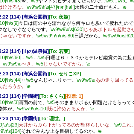
[10]
\h
\s[48]
今、
\w5
ヤマトのビデオ見てたもので…
\w5
…
\w5
。
\
は泣けるな。
\w9
\w9
\h
\s[47]
\n
\n[half]
永遠の二十歳だもん。
\e
02:22 (114) [海浜公園街]
[To: 夜姫]
[10]
\h
\s[9]
今日は雨の中を濡れながら何キロも歩いて疲れたので
クなしでぐなぐらです。
\w9
\w9
\u
\s[630]
じゃあボトルを起動さ
じゃないですか。
\w9
\w9
\h
\n
\n
\s[80]
日課だから。
\w9
\w9
\u
\s[620
02:22 (114) [山の温泉街]
[To: 若葉]
[10]
\h
\s[60]
…
\w5
…
\w5
日曜は６：３０からテレビ鑑賞の為に起
。
\w9
\w9
\u
べき、
\w5
じゃないですから。
\e
02:23 (114) [海浜公園街]
[To: せりこXP]
[10]
\h
\s[44]
‥
\w5
なんじゃこりゃー。
\w9
\w9
\u
あの走り回ってる
んだろうか。
\e
02:23 (114) [学園街]
[To: さくら]
[投票: 1]
[10]
\h
\s[3]
画面の前で、
\w5
そのままサボるか問題だけもらって
物体が。
\w9
\w9
\u
\s[10]
既に諦めとるんか。
\e
02:23 (114) [学園街]
[To: 理世。]
0]
\u
\s[23]
天井からぶら下がってるのが聖杯らしいな。
\w9
これ
w9
\h
\s[104]
それでみんな上を目指してるのか。
\e