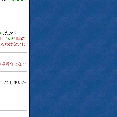
h
したが？
ず、
\w9
明日の
まるわけないじ
る環境ならな～
クしてしまいた
。