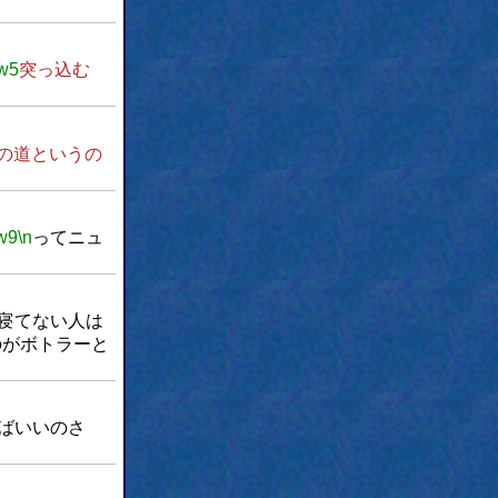
w5
突っ込む
の道というの
w9
\n
ってニュ
寝てない人は
のがボトラーと
ばいいのさ