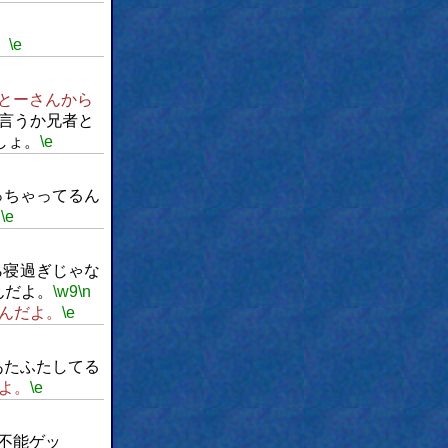
。
\e
とーさんから
言うか兄者と
しょ。
\e
っちゃってるん
！
\e
ら寝過ぎじゃな
んだよ。
\w9
\n
んだよ。
\e
あたふたしてる
よ。
\e
不能ゲッ