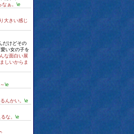
らなぁ。
\e
り大きい感じ
んだけどその
可愛い女の子を
んな面白い展
ましいからま
～
\e
かるんかい。
\e
えるな。
\e
で。