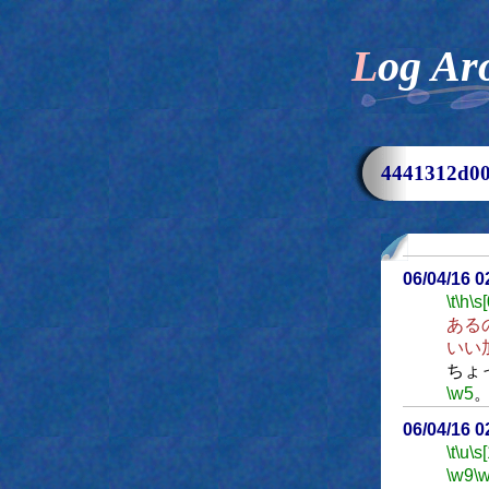
Log Ar
4441312d
06/04/16 
\t
\h
\s[
ある
いい
ちょ
\w5
06/04/16 
\t
\u
\s
\w9
\