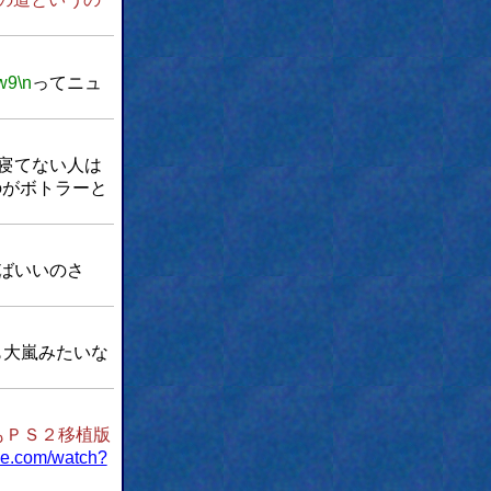
w9
\n
ってニュ
寝てない人は
のがボトラーと
ばいいのさ
も大嵐みたいな
もＰＳ２移植版
be.com/watch?