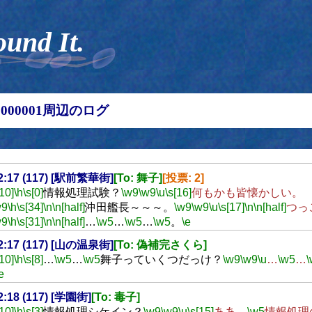
ound It.
00000001周辺のログ
02:17 (117) [駅前繁華街]
[To: 舞子]
[投票: 2]
[10]
\h
\s[0]
情報処理試験？
\w9
\w9
\u
\s[16]
何もかも皆懐かしい。
w9
\h
\s[34]
\n
\n[half]
沖田艦長～～～。
\w9
\w9
\u
\s[17]
\n
\n[half]
つっ
w9
\h
\s[31]
\n
\n[half]
…
\w5
…
\w5
…
\w5
。
\e
02:17 (117) [山の温泉街]
[To: 偽補完さくら]
[10]
\h
\s[8]
…
\w5
…
\w5
舞子っていくつだっけ？
\w9
\w9
\u
…
\w5
…
\
e
02:18 (117) [学園街]
[To: 毒子]
[10]
\h
\s[3]
情報処理シケイン？
\w9
\w9
\u
\s[15]
ああ、
\w5
情報処理