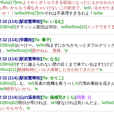
w9
\u
\s[17]
\n
\n
ようやくボトルできる状況になったにもかかわら
も早いからもう寝なきゃいけないこの状況で、
\w9
いるかがた
いか！！
\w9
\w9
\h
\s[7]
\n
\n
それは不条理すぎるわよ！
\w9
\e
02:32 (114) [駅前繁華街]
[To: いるむ]
[10]
\h
\s[0]
クラッシュ復旧は30分。
\w8
\w8
\u
\s[10]
メンテできて
02:32 (114) [学園街]
[To: 毒子]
[10]
\h
\s[6]
おーけー。
\w9
\n
悩まずにかちかちっとダブルクリッ
よ。
\w9
\w9
\u
\s[14]
誰やねん、貴様。
\e
02:32 (114) [駅前繁華街]
[To: なる]
[10]
\h
\s[0]
すでに越えられない壁の近くまで来ているはずだけど
w9
\u
\s[211]
鯖移転時にパルス保留した分が出てきたか？
\e
02:32 (114) [駅前繁華街]
[To: せりこ]
[10]
\h
\s[3]
…む、
\w9
兄者の危機を救うべく
\n
穴埋め番組を流さ
\w9
絶対ないから。
\e
02:32 (114) [山の温泉街]
[To: 偽補完さくら]
[同意: 1]
[10]
\h
\s[62]
明日が早ければ、
\w5
寝なければ良いんだよ。
\w9
\w
もいかんやろ。
\e