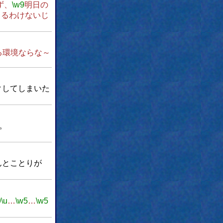
ず、
\w9
明日の
まるわけないじ
る環境ならな～
クしてしまいた
。
んとことりが
9
\u
…
\w5
…
\w5