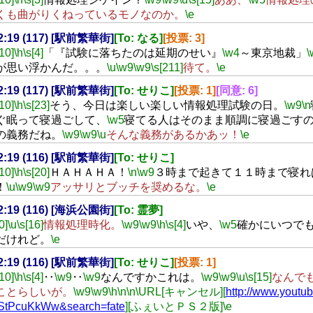
くも曲がりくねっているモノなのか。
\e
02:19 (117) [駅前繁華街]
[To: なる]
[投票: 3]
[10]
\h
\s[4]
「『試験に落ちたのは延期のせい』
\w4
～東京地裁」
\
が思い浮かんだ。。。
\u
\w9
\w9
\s[211]
待て。
\e
02:19 (117) [駅前繁華街]
[To: せりこ]
[投票: 1]
[同意: 6]
[10]
\h
\s[23]
そう、今日は楽しい楽しい情報処理試験の日。
\w9
\n
ぐ眠って寝過ごして、
\w5
寝てる人はそのまま順調に寝過ごす
の義務だね。
\w9
\w9
\u
そんな義務があるかあッ！
\e
02:19 (116) [駅前繁華街]
[To: せりこ]
[10]
\h
\s[20]
ＨＡＨＡＨＡ！
\n
\w9
３時まで起きて１１時まで寝れ
！
\u
\w9
\w9
アッサリとブッチを奨めるな。
\e
02:19 (116) [海浜公園街]
[To: 霊夢]
0]
\u
\s[16]
情報処理時化。
\w9
\w9
\h
\s[4]
いや、
\w5
確かにいつで
だけれど。
\e
02:19 (116) [駅前繁華街]
[To: せりこ]
[投票: 1]
[10]
\h
\s[4]
‥
\w9
‥
\w9
なんですかこれは。
\w9
\w9
\u
\s[15]
なんで
ことらしいが。
\w9
\w9
\h
\n
\n
\URL[キャンセル][
http://www.youtu
StPcuKkWw&search=fate
][ふぇいとＰＳ２版]
\e