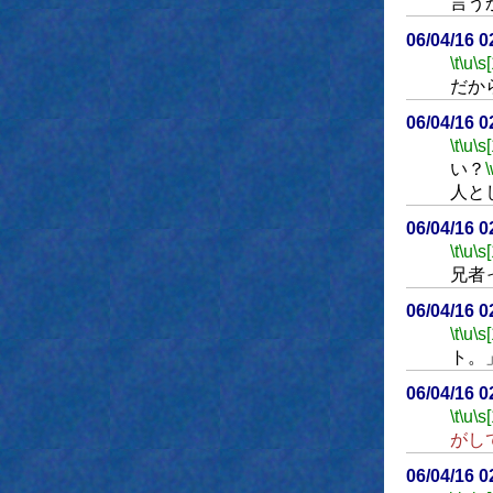
言う
06/04/16 
\t
\u
\s
だか
06/04/16 
\t
\u
\s
い？
人と
06/04/16 
\t
\u
\s
兄者
06/04/16 
\t
\u
\s
ト。
06/04/16 
\t
\u
\s
がし
06/04/16 