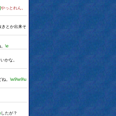
]
やっとれん。
抜きとか出来そ
ね。
\e
ないかな。
どね。
\w9
\w9
\u
h
したが？