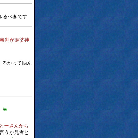
きるべきです
審判が麻婆神
くるかって悩ん
。
。
\e
とーさんから
言うか兄者と