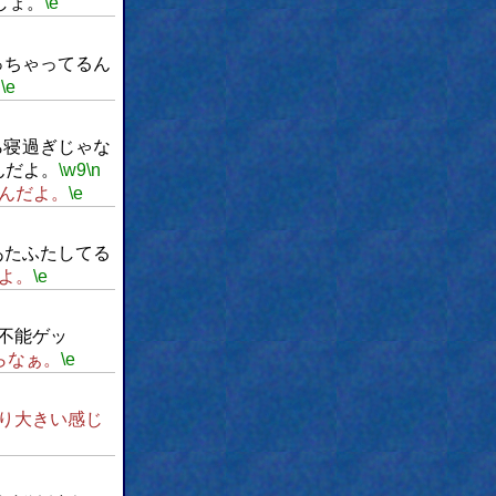
しょ。
\e
っちゃってるん
！
\e
ら寝過ぎじゃな
んだよ。
\w9
\n
んだよ。
\e
あたふたしてる
よ。
\e
不能ゲッ
らなぁ。
\e
り大きい感じ