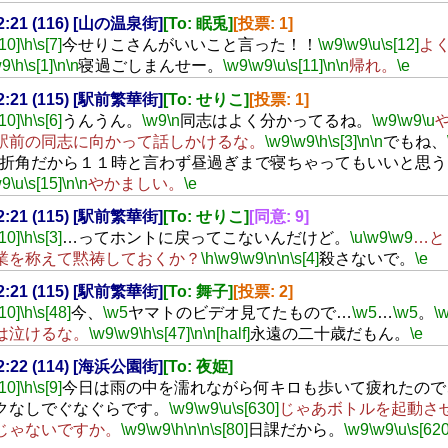
02:21 (116) [山の温泉街]
[To: 眠兎]
[投票: 1]
[10]
\h
\s[7]
今せりこさんがいいこと言った！！
\w9
\w9
\u
\s[12]
よ
w9
\h
\s[1]
\n
\n
寝過ごしまんせー。
\w9
\w9
\u
\s[11]
\n
\n
帰れ。
\e
02:21 (115) [駅前繁華街]
[To: せりこ]
[投票: 1]
[10]
\h
\s[6]
うんうん。
\w9
\n
同志はよく分かってるね。
\w9
\w9
\u
駅前の同志に向かって話しかけるな。
\w9
\w9
\h
\s[3]
\n
\n
でもね、
折角だから１１時と言わず昼過ぎまで寝ちゃってもいいと思う
w9
\u
\s[15]
\n
\n
やかましい。
\e
02:21 (115) [駅前繁華街]
[To: せりこ]
[同意: 9]
[10]
\h
\s[3]
…ってホントに戻ってこないんだけど。
\u
\w9
\w9
…と
業を称えて黙祷しておくか？
\h
\w9
\w9
\n
\n
\s[4]
殺さないで。
\e
02:21 (115) [駅前繁華街]
[To: 舞子]
[投票: 2]
[10]
\h
\s[48]
今、
\w5
ヤマトのビデオ見てたもので…
\w5
…
\w5
。
\
は泣けるな。
\w9
\w9
\h
\s[47]
\n
\n[half]
永遠の二十歳だもん。
\e
02:22 (114) [海浜公園街]
[To: 夜姫]
[10]
\h
\s[9]
今日は雨の中を濡れながら何キロも歩いて疲れたので
クなしでぐなぐらです。
\w9
\w9
\u
\s[630]
じゃあボトルを起動さ
じゃないですか。
\w9
\w9
\h
\n
\n
\s[80]
日課だから。
\w9
\w9
\u
\s[620