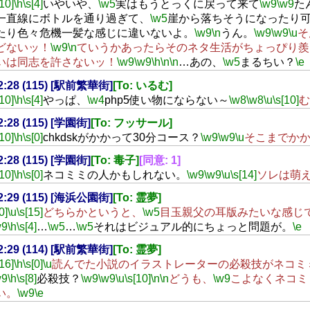
[10]
\h
\s[4]
いやいや、
\w5
実はもうとっくに戻って来て
\w9
\w9
た
一直線にボトルを通り過ぎて、
\w5
崖から落ちそうになったり
たり色々危機一髪な感じに違いないよ。
\w9
\n
うん。
\w9
\w9
\u
そ
どないッ！
\w9
\n
ていうかあったらそのネタ生活がちょっぴり羨
いは同志を許さないッ！
\w9
\w9
\h
\n
\n
…あの、
\w5
まるちい？
\e
02:28 (115) [駅前繁華街]
[To: いるむ]
[10]
\h
\s[4]
やっぱ、
\w4
php5使い物にならない～
\w8
\w8
\u
\s[10]
む
02:28 (115) [学園街]
[To: フッサール]
[10]
\h
\s[0]
chkdskがかかって30分コース？
\w9
\w9
\u
そこまでか
02:28 (115) [学園街]
[To: 毒子]
[同意: 1]
[10]
\h
\s[0]
ネコミミの人かもしれない。
\w9
\w9
\u
\s[14]
ソレは萌
02:29 (115) [海浜公園街]
[To: 霊夢]
0]
\u
\s[15]
どちらかというと、
\w5
目玉親父の耳版みたいな感じ
w9
\h
\s[4]
…
\w5
…
\w5
それはビジュアル的にちょっと問題が。
\e
02:29 (114) [駅前繁華街]
[To: 霊夢]
[16]
\h
\s[0]
\u
読んでた小説のイラストレーターの必殺技がネコミ
w9
\h
\s[8]
必殺技？
\w9
\w9
\u
\s[10]
\n
\n
どうも、
\w9
こよなくネコミ
い。
\w9
\e