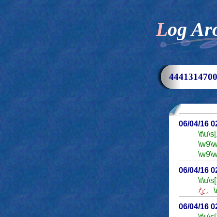
Log Ar
44413147
06/04/16 
\t
\u
\s
\w9
\
\w9
\
06/04/16 
\t
\u
\s
な。
\
06/04/16 
\t
\u
\s