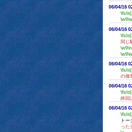
06/04/16 
\t
\u
\s
\w9
\
06/04/16 
\t
\u
\s
同じ
\w9
\n
\w9
\
06/04/16 
\t
\u
\s
の偉
06/04/16 
\t
\u
\s
終回
06/04/16 
\t
\u
\s
トー
った