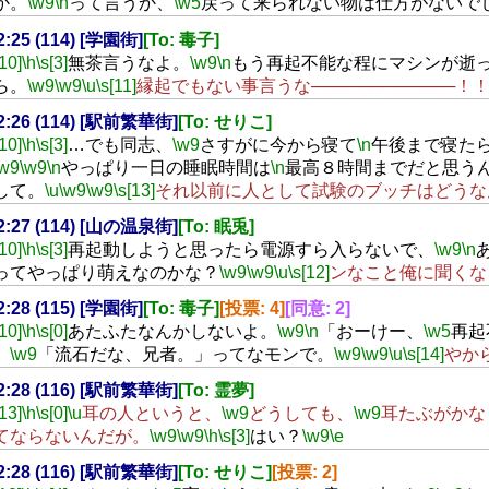
か。
\w9
\n
って言うか、
\w5
戻って来られない物は仕方がないで
02:25 (114) [学園街]
[To: 毒子]
[10]
\h
\s[3]
無茶言うなよ。
\w9
\n
もう再起不能な程にマシンが逝
ら。
\w9
\w9
\u
\s[11]
縁起でもない事言うな────────────！
02:26 (114) [駅前繁華街]
[To: せりこ]
[10]
\h
\s[3]
…でも同志、
\w9
さすがに今から寝て
\n
午後まで寝た
\w9
\w9
\n
やっぱり一日の睡眠時間は
\n
最高８時間までだと思う
して。
\u
\w9
\w9
\s[13]
それ以前に人として試験のブッチはどうな
02:27 (114) [山の温泉街]
[To: 眠兎]
[10]
\h
\s[3]
再起動しようと思ったら電源すら入らないで、
\w9
\n
ってやっぱり萌えなのかな？
\w9
\w9
\u
\s[12]
ンなこと俺に聞くな
02:28 (115) [学園街]
[To: 毒子]
[投票: 4]
[同意: 2]
[10]
\h
\s[0]
あたふたなんかしないよ。
\w9
\n
「おーけー、
\w5
再起
」
\w9
「流石だな、兄者。」ってなモンで。
\w9
\w9
\u
\s[14]
やか
02:28 (116) [駅前繁華街]
[To: 霊夢]
[13]
\h
\s[0]
\u
耳の人というと、
\w9
どうしても、
\w9
耳たぶがかな
てならないんだが。
\w9
\w9
\h
\s[3]
はい？
\w9
\e
02:28 (116) [駅前繁華街]
[To: せりこ]
[投票: 2]