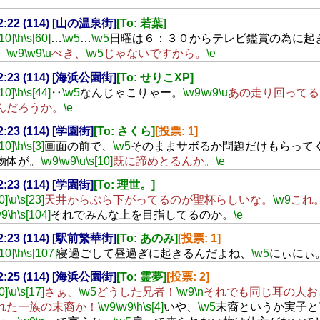
02:22 (114) [山の温泉街]
[To: 若葉]
[10]
\h
\s[60]
…
\w5
…
\w5
日曜は６：３０からテレビ鑑賞の為に起
。
\w9
\w9
\u
べき、
\w5
じゃないですから。
\e
02:23 (114) [海浜公園街]
[To: せりこXP]
[10]
\h
\s[44]
‥
\w5
なんじゃこりゃー。
\w9
\w9
\u
あの走り回ってる
んだろうか。
\e
02:23 (114) [学園街]
[To: さくら]
[投票: 1]
[10]
\h
\s[3]
画面の前で、
\w5
そのままサボるか問題だけもらって
物体が。
\w9
\w9
\u
\s[10]
既に諦めとるんか。
\e
02:23 (114) [学園街]
[To: 理世。]
0]
\u
\s[23]
天井からぶら下がってるのが聖杯らしいな。
\w9
これ
w9
\h
\s[104]
それでみんな上を目指してるのか。
\e
02:23 (114) [駅前繁華街]
[To: あのみ]
[投票: 1]
[10]
\h
\s[107]
寝過ごして昼過ぎに起きるんだよね、
\w5
にぃにぃ
02:25 (114) [海浜公園街]
[To: 霊夢]
[投票: 2]
0]
\u
\s[17]
さぁ、
\w5
どうした兄者！
\w9
\n
それでも同じ耳の人お
れた一族の末裔か！
\w9
\w9
\h
\s[4]
いや、
\w5
末裔というか実子と