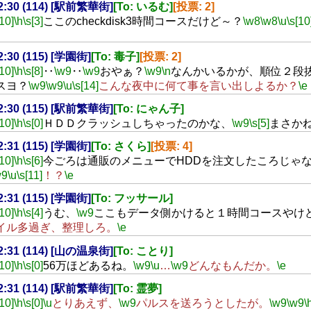
02:30 (114) [駅前繁華街]
[To: いるむ]
[投票: 2]
[10]
\h
\s[3]
ここのcheckdisk3時間コースだけど～？
\w8
\w8
\u
\s[10
02:30 (115) [学園街]
[To: 毒子]
[投票: 2]
[10]
\h
\s[8]
‥
\w9
‥
\w9
おやぁ？
\w9
\n
なんかいるかが、順位２段
スヨ？
\w9
\w9
\u
\s[14]
こんな夜中に何て事を言い出しよるか？
\e
02:30 (115) [駅前繁華街]
[To: にゃん子]
[10]
\h
\s[0]
ＨＤＤクラッシュしちゃったのかな、
\w9
\s[5]
まさか
02:31 (115) [学園街]
[To: さくら]
[投票: 4]
[10]
\h
\s[6]
今ごろは通販のメニューでHDDを注文したころじゃ
w9
\u
\s[11]
！？
\e
02:31 (115) [学園街]
[To: フッサール]
[10]
\h
\s[4]
うむ、
\w9
ここもデータ側かけると１時間コースやけ
イル多過ぎ、整理しろ。
\e
02:31 (114) [山の温泉街]
[To: ことり]
[10]
\h
\s[0]
56万ほどあるね。
\w9
\u
…
\w9
どんなもんだか。
\e
02:31 (114) [駅前繁華街]
[To: 霊夢]
[10]
\h
\s[0]
\u
とりあえず、
\w9
パルスを送ろうとしたが。
\w9
\w9
\