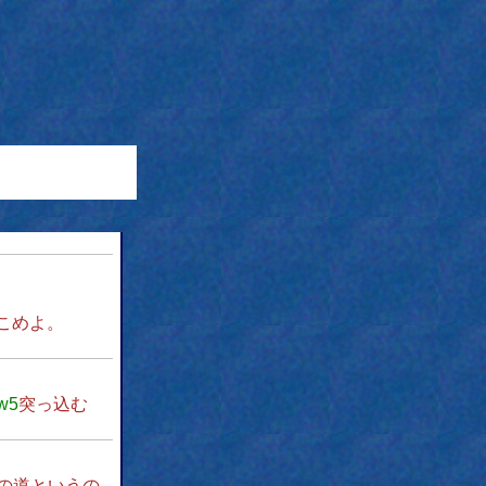
こめよ。
w5
突っ込む
の道というの