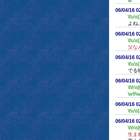
\e
06/04/16 
\t
\u
\s
よね
06/04/16 
\t
\u
\s
父な
06/04/16 
\t
\u
\s
でる
06/04/16 
\t
\h
\s[
\w9
\
06/04/16 
\t
\u
\s
06/04/16 
\t
\h
\s[
生ま