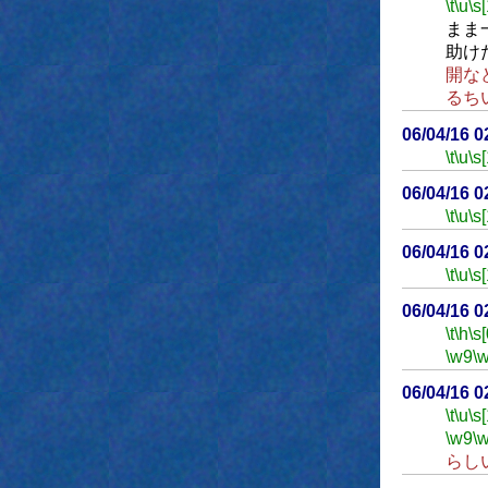
\t
\u
\s
まま
助け
開な
るち
06/04/16 
\t
\u
\s
06/04/16 
\t
\u
\s
06/04/16 
\t
\u
\s
06/04/16 
\t
\h
\s[
\w9
\
06/04/16 
\t
\u
\s
\w9
\
らし