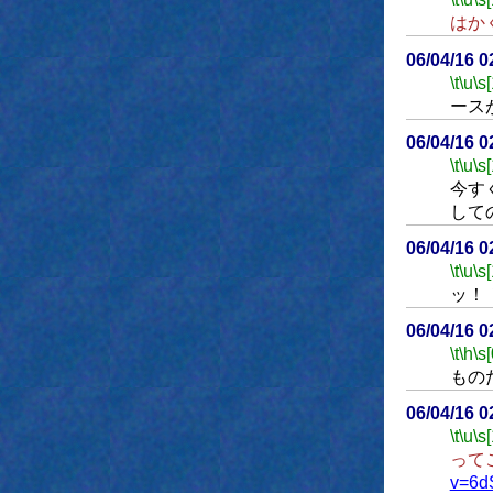
はか
06/04/16 
\t
\u
\s
ース
06/04/16 
\t
\u
\s
今す
して
06/04/16 
\t
\u
\s
ッ！
06/04/16 
\t
\h
\s[
もの
06/04/16 
\t
\u
\s
って
v=6d