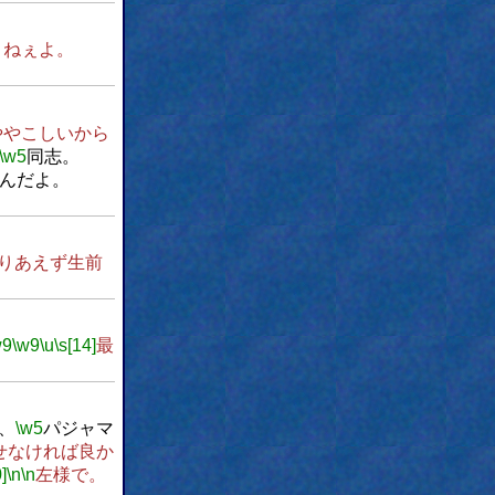
くねぇよ。
ややこしいから
\w5
同志。
んだよ。
りあえず生前
w9
\w9
\u
\s[14]
最
、
\w5
パジャマ
せなければ良か
]
\n
\n
左様で。