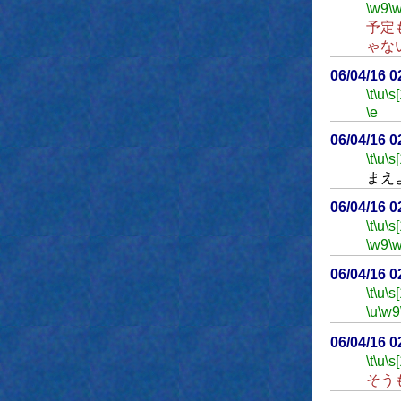
\w9
\
予定
ゃな
06/04/16 
\t
\u
\s
\e
06/04/16 
\t
\u
\s
まえ
06/04/16 
\t
\u
\s
\w9
\
06/04/16 
\t
\u
\s
\u
\w9
06/04/16 
\t
\u
\s
そう