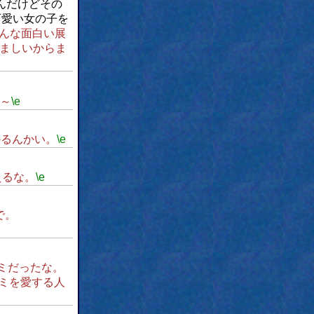
んだけどその
可愛い女の子を
んな面白い展
ましいからま
～
\e
かるんかい。
\e
えるな。
\e
で。
ミだったな。
ミを愛する人