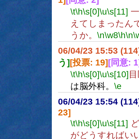
\t
\h
\s[0]
\u
\s[11]
一
えてしまったん
うか。
\n
\w8
\h
\n
\
06/04/23 15:53 (11
う]
[投票: 19]
[同意: 1
\t
\h
\s[0]
\u
\s[10]
目
は脳外科。
\e
06/04/23 15:54 (
23]
\t
\h
\s[0]
\u
\s[11]
ど
がどうすればい