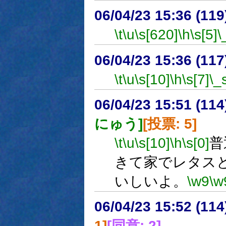
06/04/23 15:36 (
\t
\u
\s[620]
\h
\s[5]
\
06/04/23 15:36 (
\t
\u
\s[10]
\h
\s[7]
\_
06/04/23 15:51 (
にゅう]
[投票: 5]
\t
\u
\s[10]
\h
\s[0]
普
きて家でレタス
いしいよ。
\w9
\w
06/04/23 15:52 (
1]
[同意: 2]