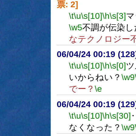
票: 2]
\t
\u
\s[10]
\h
\s[3]
マ
\w5
不調が伝染し
なテクノロジー
06/04/24 00:19 (
\t
\u
\s[10]
\h
\s[0]
ツ
いからねい？
\w9
でー？
\e
06/04/24 00:19 (
\t
\u
\s[10]
\h
\s[30]
なくなった？
\w9