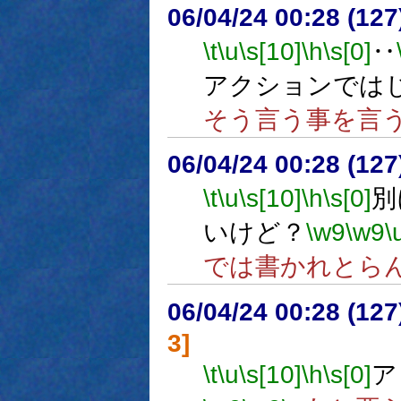
06/04/24 00:28 (
\t
\u
\s[10]
\h
\s[0]
‥
アクションでは
そう言う事を言
06/04/24 00:28 (
\t
\u
\s[10]
\h
\s[0]
別
いけど？
\w9
\w9
\
では書かれとら
06/04/24 00:28 (
3]
\t
\u
\s[10]
\h
\s[0]
ア