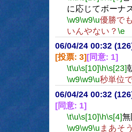
に応じてボーナ
\w9
\w9
\u
優勝で
いんやない？
\e
06/04/24 00:32 (
[投票: 3]
[同意: 1]
\t
\u
\s[10]
\h
\s[23]
\w9
\w9
\u
秒単位
06/04/24 00:32 (
[同意: 1]
\t
\u
\s[10]
\h
\s[4]
無
\w9
\w9
\u
まあそ