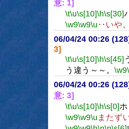
意: 1]
\t
\u
\s[10]
\h
\s[30]
\w9
\w9
\u
‥いや
06/04/24 00:26 (
3]
\t
\u
\s[10]
\h
\s[45]
う違う～～。
\w9
06/04/24 00:26 (12
意: 3]
\t
\u
\s[10]
\h
\s[0]
ホ
\w9
\w9
\u
またず
\w9
\w9
\h
\n
\n
\s[6]