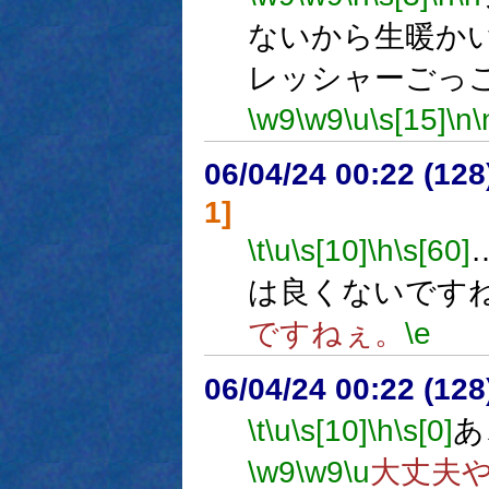
ないから生暖か
レッシャーごっ
\w9
\w9
\u
\s[15]
\n
\
06/04/24 00:22 (
1]
\t
\u
\s[10]
\h
\s[60]
は良くないです
ですねぇ。
\e
06/04/24 00:22 (
\t
\u
\s[10]
\h
\s[0]
あ
\w9
\w9
\u
大丈夫