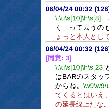
06/04/24 00:32 (
\t
\u
\s[10]
\h
\s[8]
「
く」って云うの
ょっと本人とし
06/04/24 00:32 (
[同意: 3]
\t
\u
\s[10]
\h
\s[23]
はBARのスタッ
からね。
\w9
\w9
\
てくるとはいえ
の延長線上だな