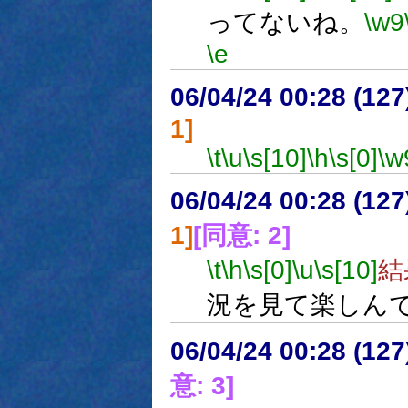
ってないね。
\w9
\e
06/04/24 00:28 (
1]
\t
\u
\s[10]
\h
\s[0]
\w
06/04/24 00:28 (
1]
[同意: 2]
\t
\h
\s[0]
\u
\s[10]
結
況を見て楽しん
06/04/24 00:28 (12
意: 3]