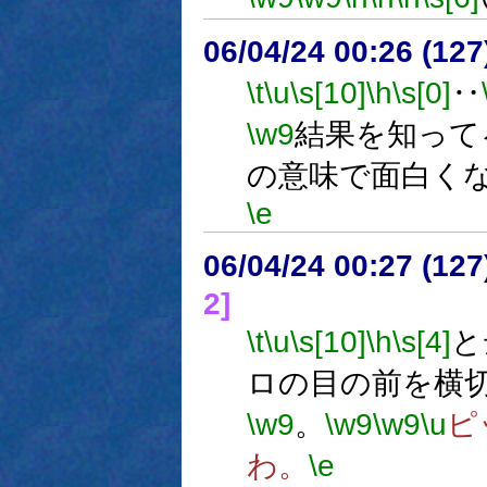
06/04/24 00:26 (
\t
\u
\s[10]
\h
\s[0]
‥
\w9
結果を知って
の意味で面白く
\e
06/04/24 00:27 (
2]
\t
\u
\s[10]
\h
\s[4]
と
ロの目の前を横
\w9
。
\w9
\w9
\u
ピ
わ。
\e