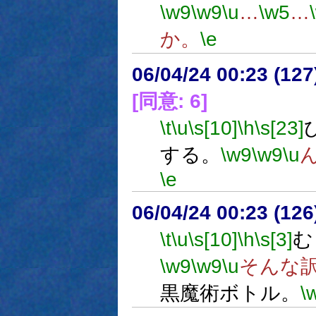
\w9
\w9
\u
…
\w5
…
か。
\e
06/04/24 00:23 (
[同意: 6]
\t
\u
\s[10]
\h
\s[23]
する。
\w9
\w9
\u
\e
06/04/24 00:23 (
\t
\u
\s[10]
\h
\s[3]
む
\w9
\w9
\u
そんな
黒魔術ボトル。
\