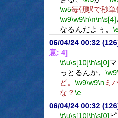
\w5
毎朝駅で秒単
\w9
\w9
\h
\n
\n
\s[4]
なるんだよぅ。
\
06/04/24 00:32 (12
意: 4]
\t
\u
\s[10]
\h
\s[0]
マ
っとるんか。
\w9
ど。
\w9
\w9
\n
ミ
な？
\e
06/04/24 00:32 (
\t
\u
\s[10]
\h
\s[0]
ピ