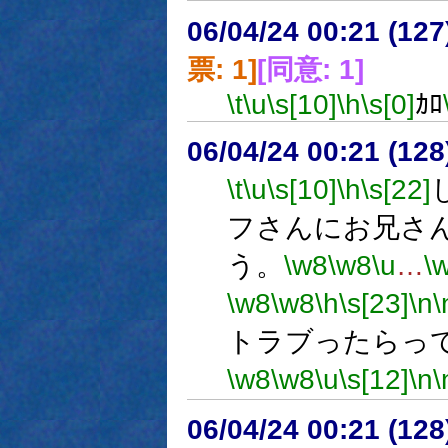
06/04/24 00:21 (
票: 1]
[同意: 1]
\t
\u
\s[10]
\h
\s[0]
ｶﾛ
06/04/24 00:21 (
\t
\u
\s[10]
\h
\s[22]
フさんにお兄さ
う。
\w8
\w8
\u
…
\
\w8
\w8
\h
\s[23]
\n
\
トラブったらっ
\w8
\w8
\u
\s[12]
\n
\
06/04/24 00:21 (