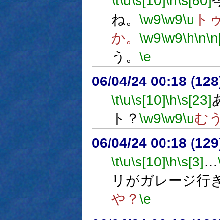
\t
\u
\s[10]
\h
\s[60]
ね。
\w9
\w9
\u
ト
か。
\w9
\w9
\h
\n
\n
う。
\e
06/04/24 00:18 (
\t
\u
\s[10]
\h
\s[23]
ト？
\w9
\w9
\u
む
06/04/24 00:18 (
\t
\u
\s[10]
\h
\s[3]
…
リがガレージ行
や？
\e