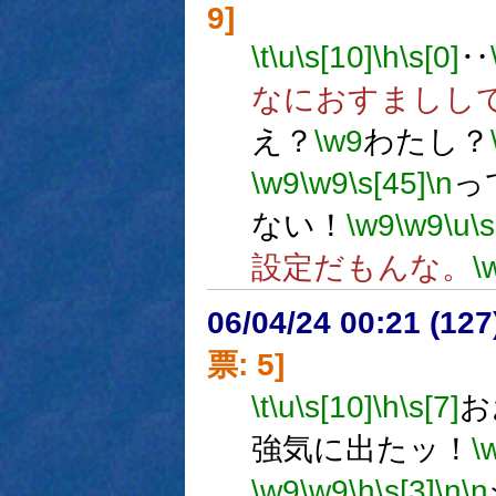
9]
\t
\u
\s[10]
\h
\s[0]
‥
なにおすましし
え？
\w9
わたし？
\w9
\w9
\s[45]
\n
っ
ない！
\w9
\w9
\u
\s
設定だもんな。
\
06/04/24 00:21 (
票: 5]
\t
\u
\s[10]
\h
\s[7]
お
強気に出たッ！
\
\w9
\w9
\h
\s[3]
\n
\n