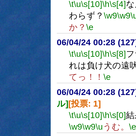
\t
\u
\s[10]
\h
\s[4]
な
わらず？
\w9
\w9
\
か？
\e
06/04/24 00:28 (
\t
\u
\s[10]
\h
\s[8]
フ
れは負け犬の遠
てっ！！
\e
06/04/24 00:28 (
ル]
[投票: 1]
\t
\u
\s[10]
\h
\s[0]
結
\w9
\w9
\u
うむ。
\