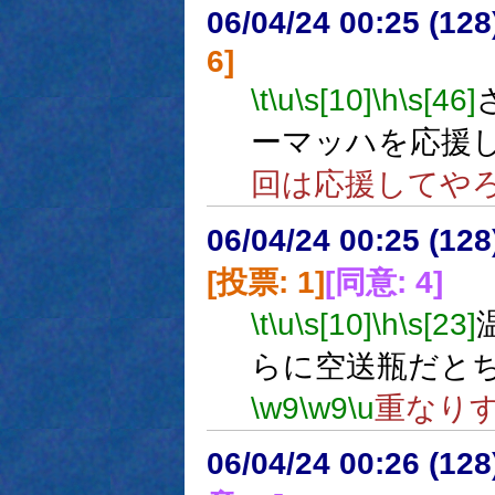
06/04/24 00:25 (
6]
\t
\u
\s[10]
\h
\s[46]
ーマッハを応援
回は応援してや
06/04/24 00:25 (
[投票: 1]
[同意: 4]
\t
\u
\s[10]
\h
\s[23]
らに空送瓶だと
\w9
\w9
\u
重なり
06/04/24 00:26 (