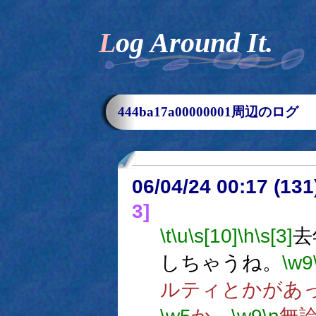
Log Around It.
444ba17a00000001周辺のログ
06/04/24 00:17 (
3]
\t
\u
\s[10]
\h
\s[3]
去
しちゃうね。
\w9
ルティとかがあ