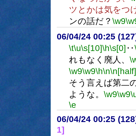
ツとかは気をつ
ンの話だ？
\w9
\w
06/04/24 00:25 (
\t
\u
\s[10]
\h
\s[0]
‥
れもなく廃人、
\
\w9
\w9
\h
\n
\n[half
そう言えば第二
ような。
\w9
\w9
\
\e
06/04/24 00:25 (
1]