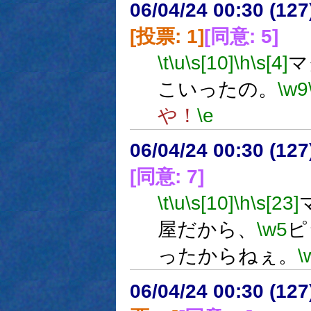
06/04/24 00:30 (
[投票: 1]
[同意: 5]
\t
\u
\s[10]
\h
\s[4]
マ
こいったの。
\w9
や！
\e
06/04/24 00:30 (
[同意: 7]
\t
\u
\s[10]
\h
\s[23]
屋だから、
\w5
ピ
ったからねぇ。
\
06/04/24 00:30 (