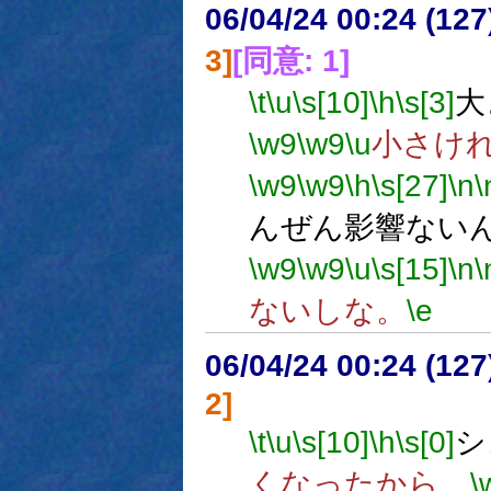
06/04/24 00:24 (
3]
[同意: 1]
\t
\u
\s[10]
\h
\s[3]
大
\w9
\w9
\u
小さけ
\w9
\w9
\h
\s[27]
\n
\
んぜん影響ない
\w9
\w9
\u
\s[15]
\n
\
ないしな。
\e
06/04/24 00:24 (
2]
\t
\u
\s[10]
\h
\s[0]
シ
くなったから、
\