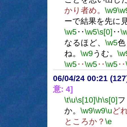
かり者め。
\w9
\w
ーで結果を先に
\w5
‥
\w5
\s[0]
‥
\
なるほど、
\w5
色
ね。
\w9
うむ。
\w
\w5
‥
\w5
‥
\w5
‥
06/04/24 00:21 (12
意: 4]
\t
\u
\s[10]
\h
\s[0]
フ
か。
\w9
\w9
\u
ど
ところか？
\e