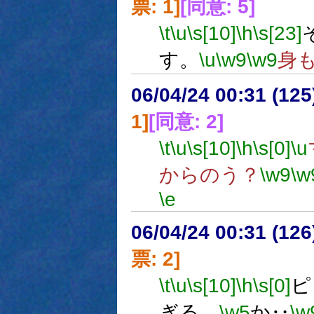
票: 1]
[同意: 5]
\t
\u
\s[10]
\h
\s[23]
す。
\u
\w9
\w9
身
06/04/24 00:31 (
1]
[同意: 2]
\t
\u
\s[10]
\h
\s[0]
\u
からのう？
\w9
\w
\e
06/04/24 00:31 (
票: 2]
\t
\u
\s[10]
\h
\s[0]
ピ
ぎる、
\w5
か‥
\w