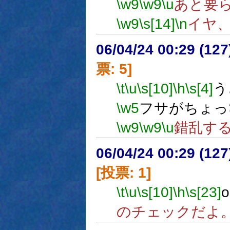
\w9
\w9
\u
あと要ら
\w9
\s[14]
\n
イヤ
06/04/24 00:29 (
票: 5]
\t
\u
\s[10]
\h
\s[4]
う
\w5
フサがちょっ
\w9
\w9
\u
錯乱す
06/04/24 00:29 (
[投票: 1]
\t
\u
\s[10]
\h
\s[23]
のチェックだよ