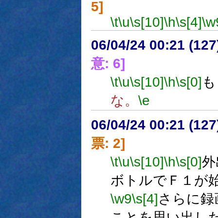
5]
\t
\u
\s[10]
\h
\s[4]
\w
06/04/24 00:21 (
意: 6]
\t
\u
\s[10]
\h
\s[0]
も
な。
\e
06/04/24 00:21 (
票: 2]
\t
\u
\s[10]
\h
\s[0]
外
ボトルでＦ１が
\w9
\s[4]
さらに録
ことを思い出し