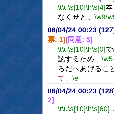
\t
\u
\s[10]
\h
\s[4]
本
なくせと。
\w9
\w
06/04/24 00:23 (
票: 1]
[同意: 3]
\t
\u
\s[10]
\h
\s[0]
で
認するため、
\w5
ろだへあげるこ
て。
\e
06/04/24 00:23 (
2]
\t
\u
\s[10]
\h
\s[60]