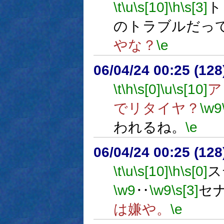
\t
\u
\s[10]
\h
\s[3]
ト
のトラブルだっ
やな？
\e
06/04/24 00:25 (
\t
\h
\s[0]
\u
\s[10]
ア
でリタイヤ？
\w9
われるね。
\e
06/04/24 00:25 (
\t
\u
\s[10]
\h
\s[0]
ス
\w9
‥
\w9
\s[3]
セ
は嫌や。
\e