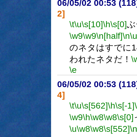
06/05/02 00:53 (11
2]
\t
\u
\s[10]
\h
\s[0]
ぶ
\w9
\w9
\n[half]
\n
\
のネタはすでに1
われたネタだ！
\
\e
06/05/02 00:53 (11
4]
\t
\u
\s[562]
\h
\s[-1]
\w9
\h
\w8
\w8
\s[0]
\u
\w8
\w8
\s[552]
\