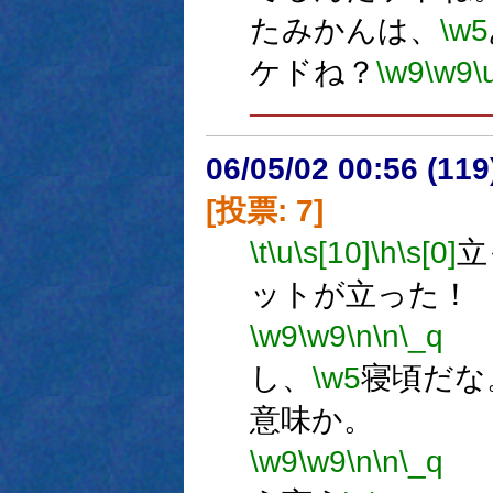
たみかんは、
\w5
ケドね？
\w9
\w9
\
──────────
06/05/02 00:56 (
[投票: 7]
\t
\u
\s[10]
\h
\s[0]
立
ットが立った！
\w9
\w9
\n
\n
\_q
し、
\w5
寝頃だな
意味か。
\w9
\w9
\n
\n
\_q