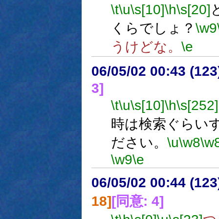
\t
\u
\s[10]
\h
\s[20]
くらでしょ？
\w9
うけどな。
\e
06/05/02 00:43 (12
3]
\t
\u
\s[10]
\h
\s[252]
時は検索ぐらい
ださい。
\u
\w8
\w
\w9
\e
06/05/02 00:44 (12
18]
[同意: 4]