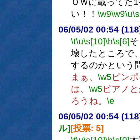
ＯＷに載ってた
い！！
\w9
\w9
\u
\s
06/05/02 00:54 (
\t
\u
\s[10]
\h
\s[6]
そ
壊したところで
するのかという
まぁ、
\w5
ピンポ
は、
\w5
ピアノと
ろうね。
\e
06/05/02 00:54 (
ル]
[投票: 5]