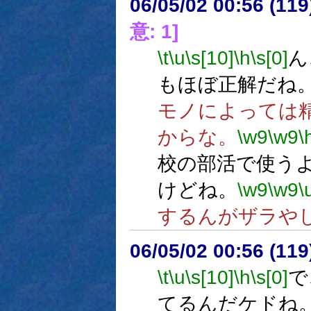
06/05/02 00:56 (
意: 1]
\t
\u
\s[10]
\h
\s[0]
ん
もほぼ正解だね
モノによっては
からな。
\w9
\w9
\
校の部活で使う
けどね。
\w9
\w9
\
するんがザラや
06/05/02 00:56 (11
\t
\u
\s[10]
\h
\s[0]
で
てるんだケドね