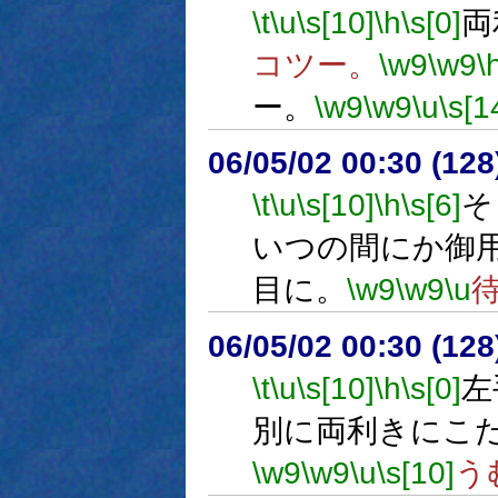
\t
\u
\s[10]
\h
\s[0]
両
コツー。
\w9
\w9
\
ー。
\w9
\w9
\u
\s[1
06/05/02 00:30 (
\t
\u
\s[10]
\h
\s[6]
そ
いつの間にか御
目に。
\w9
\w9
\u
06/05/02 00:30 (
\t
\u
\s[10]
\h
\s[0]
左
別に両利きにこ
\w9
\w9
\u
\s[10]
う