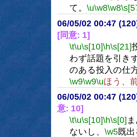
て。
\u
\w8
\w8
\s[5
06/05/02 00:47 (12
[同意: 1]
\t
\u
\s[10]
\h
\s[21]
わず話題を引き
のある投入の仕
\w9
\w9
\u
ほう、
06/05/02 00:47 (
意: 10]
\t
\u
\s[10]
\h
\s[0]
ま
ないし、
\w5
既出