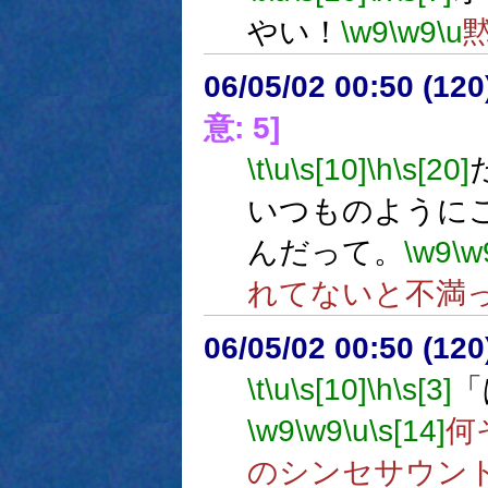
やい！
\w9
\w9
\u
06/05/02 00:50 (
意: 5]
\t
\u
\s[10]
\h
\s[20]
いつものように
んだって。
\w9
\w
れてないと不満
06/05/02 00:50 (12
\t
\u
\s[10]
\h
\s[3]
「
\w9
\w9
\u
\s[14]
何
のシンセサウン