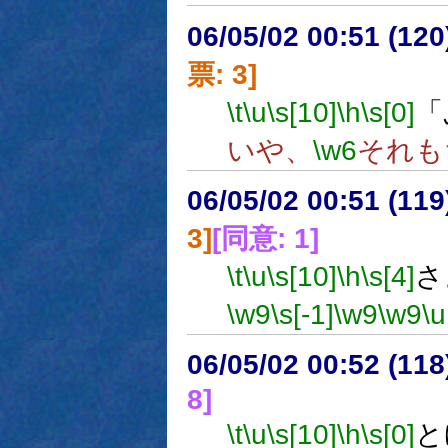
06/05/02 00:51 (
票: 3]
\t
\u
\s[10]
\h
\s[0]
「
いや、
\w6
それも
06/05/02 00:51 (11
3]
[同意: 1]
\t
\u
\s[10]
\h
\s[4]
さ
\w9
\s[-1]
\w9
\w9
\u
06/05/02 00:52 (11
8]
\t
\u
\s[10]
\h
\s[0]
と