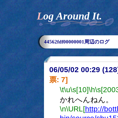
Log Around It.
44562fdf00000001周辺のログ
06/05/02 00:29 (
票: 7]
\t
\u
\s[10]
\h
\s[200
かれへんねん。
\n
\URL[
http://bot