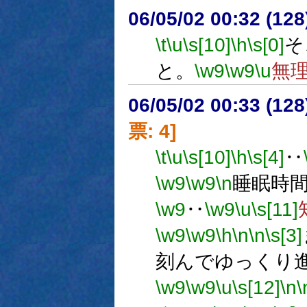
06/05/02 00:32 (
\t
\u
\s[10]
\h
\s[0]
そ
と。
\w9
\w9
\u
無
06/05/02 00:33 (
票: 4]
\t
\u
\s[10]
\h
\s[4]
‥
\w9
\w9
\n
睡眠時
\w9
‥
\w9
\u
\s[11]
\w9
\w9
\h
\n
\n
\s[3]
刻んでゆっくり
\w9
\w9
\u
\s[12]
\n
\