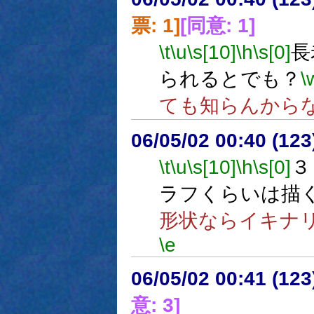
票: 1]
[同意: 1]
\t
\u
\s[10]
\h
\s[0]
長
られるとでも？
\
ても知らんから
06/05/02 00:40 (12
\t
\u
\s[10]
\h
\s[0]
３
ラフくらいは描
形状ならイキナ
\e
06/05/02 00:41 (
意: 3]