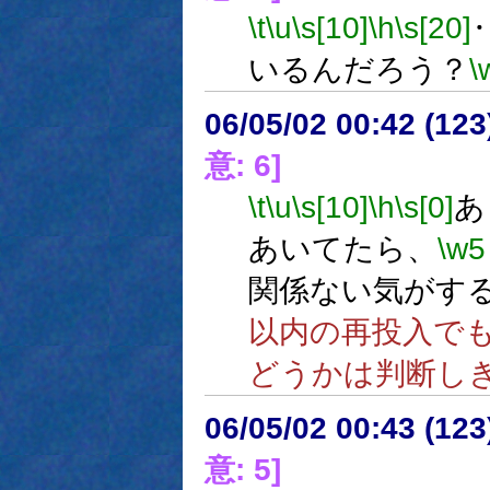
\t
\u
\s[10]
\h
\s[20]
いるんだろう？
\
06/05/02 00:42 (
意: 6]
\t
\u
\s[10]
\h
\s[0]
あ
あいてたら、
\w5
関係ない気がす
以内の再投入で
どうかは判断し
06/05/02 00:43 (
意: 5]