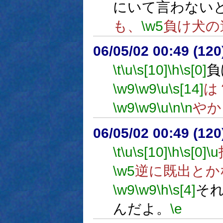
にいて言わない
も、
\w5
負け犬の
06/05/02 00:49 (12
\t
\u
\s[10]
\h
\s[0]
負
\w9
\w9
\u
\s[14]
は
\w9
\w9
\u
\n
\n
やか
06/05/02 00:49 (
\t
\u
\s[10]
\h
\s[0]
\u
\w5
逆に既出とか
\w9
\w9
\h
\s[4]
そ
んだよ。
\e