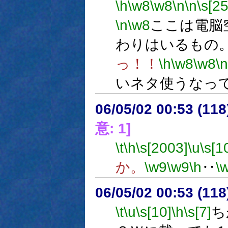
\h
\w8
\w8
\n
\n
\s[2
\n
\w8
ここは電脳
わりはいるもの
っ！！
\h
\w8
\w8
\n
いネタ使うなっ
06/05/02 00:53 (
意: 1]
\t
\h
\s[2003]
\u
\s[1
か。
\w9
\w9
\h
‥
\
06/05/02 00:53 (11
\t
\u
\s[10]
\h
\s[7]
ち