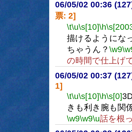
06/05/02 00:36 (
票: 2]
\t
\u
\s[10]
\h
\s[200
描けるようにな
ちゃうん？
\w9
\w
の時間で仕上げ
06/05/02 00:37 (
1]
\t
\u
\s[10]
\h
\s[0]
3
きも利き腕も関
\w9
\w9
\u
話を根