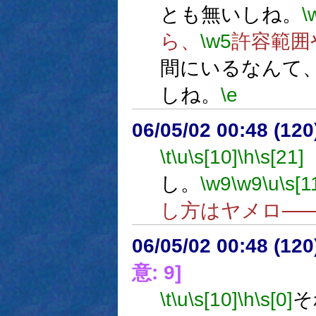
とも無いしね。
\
ら、
\w5
許容範囲
間にいるなんて
しね。
\e
06/05/02 00:48 (12
\t
\u
\s[10]
\h
\s[21]
し。
\w9
\w9
\u
\s[1
し方はヤメロ───
06/05/02 00:48 (
意: 9]
\t
\u
\s[10]
\h
\s[0]
そ