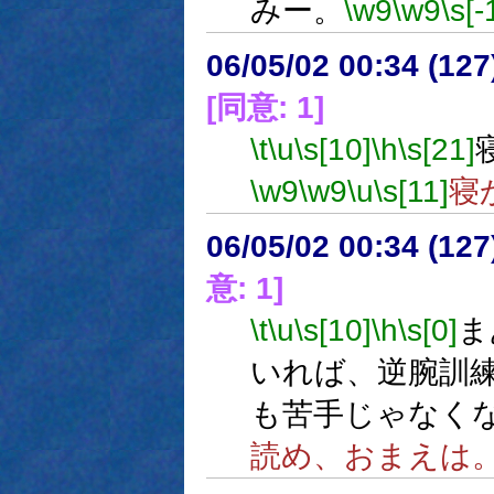
みー。
\w9
\w9
\s[-
06/05/02 00:34 (12
[同意: 1]
\t
\u
\s[10]
\h
\s[21]
\w9
\w9
\u
\s[11]
寝
06/05/02 00:34 (
意: 1]
\t
\u
\s[10]
\h
\s[0]
ま
いれば、逆腕訓
も苦手じゃなく
読め、おまえは