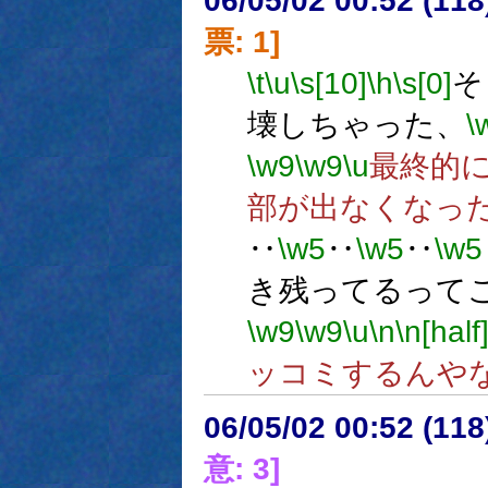
06/05/02 00:52 (
票: 1]
\t
\u
\s[10]
\h
\s[0]
そ
壊しちゃった、
\
\w9
\w9
\u
最終的
部が出なくなっ
‥
\w5
‥
\w5
‥
\w5
き残ってるって
\w9
\w9
\u
\n
\n[half
ッコミするんや
06/05/02 00:52 (
意: 3]