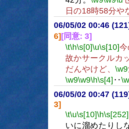
日の18時58分や
06/05/02 00:46 (
6]
[同意: 3]
\t
\h
\s[0]
\u
\s[10]
今
故かサークルカ
だんやけど、
\w9
\w9
\w9
\h
\s[4]
‥
\
06/05/02 00:47 (11
3]
\t
\u
\s[10]
\h
\s[252]
いに溜めたりし