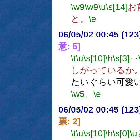
\w9
\w9
\u
\s[14]
お
と。
\e
06/05/02 00:45 (
意: 5]
\t
\u
\s[10]
\h
\s[3]
‥
しがっているか
たいぐらい可愛
\w5
。
\e
06/05/02 00:45 (
票: 2]
\t
\u
\s[10]
\h
\s[0]
\u