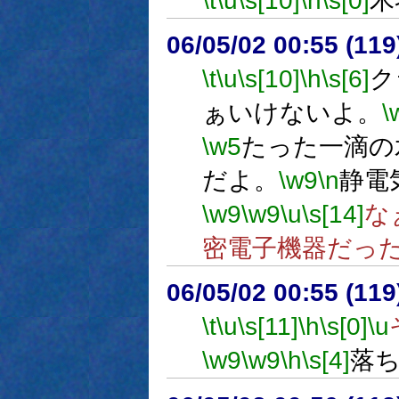
\t
\u
\s[10]
\h
\s[0]
木
06/05/02 00:55 (11
\t
\u
\s[10]
\h
\s[6]
ク
ぁいけないよ。
\
\w5
たった一滴の
だよ。
\w9
\n
静電
\w9
\w9
\u
\s[14]
な
密電子機器だっ
06/05/02 00:55 (
\t
\u
\s[11]
\h
\s[0]
\u
\w9
\w9
\h
\s[4]
落