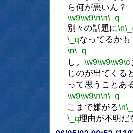
ら何が悪いん？
\w9
\w9
\n
\n
\_q
別々の話題に
\n
\_
\_q
なってるかも
\n
\_q
し。
\w9
\w9
\w9
\c
じのが出てくる
って思うことあ
\w9
\w9
\n
\n
\_q
こまで嫌がる
\n
\
\_q
理由が不明だ