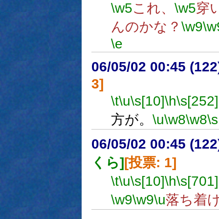
\w5
これ、
\w5
穿
んのかな？
\w9
\w
\e
06/05/02 00:45 (12
3]
\t
\u
\s[10]
\h
\s[252]
方が。
\u
\w8
\w8
\
06/05/02 00:45 (
くら]
[投票: 1]
\t
\u
\s[10]
\h
\s[701]
\w9
\w9
\u
落ち着