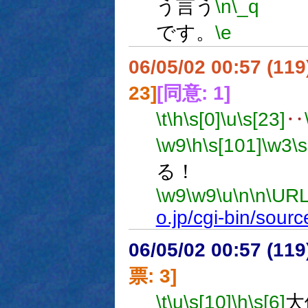
う言う
\n
\_q
です。
\e
06/05/02 00:57 (11
23]
[同意: 1]
\t
\h
\s[0]
\u
\s[23]
‥
\w9
\h
\s[101]
\w3
\
る！
\w9
\w9
\u
\n
\n
\URL
o.jp/cgi-bin/sou
06/05/02 00:57 (
票: 3]
\t
\u
\s[10]
\h
\s[6]
大