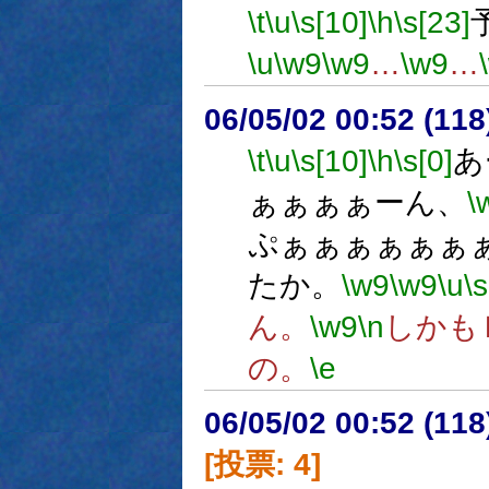
\t
\u
\s[10]
\h
\s[23]
\u
\w9
\w9
…
\w9
…
06/05/02 00:52 (11
\t
\u
\s[10]
\h
\s[0]
あ
ぁぁぁぁーん、
\
ぷぁぁぁぁぁぁ
たか。
\w9
\w9
\u
\s
ん。
\w9
\n
しかも
の。
\e
06/05/02 00:52 (
[投票: 4]