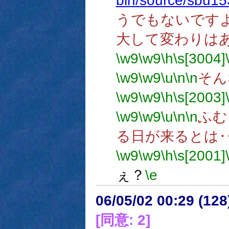
bin/source/sbu15
うでもないです
大して変わりは
\w9
\w9
\h
\s[3004]
\w9
\w9
\u
\n
\n
そん
\w9
\w9
\h
\s[2003]
\w9
\w9
\u
\n
\n
ふむ
る日が来るとは
\w9
\w9
\h
\s[2001]
ぇ？
\e
06/05/02 00:29 (12
[同意: 2]