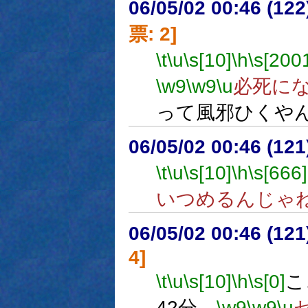
06/05/02 00:46 (
票: 2]
\t
\u
\s[10]
\h
\s[200
\w9
\w9
\u
必死に
って風邪ひくや
06/05/02 00:46 (12
\t
\u
\s[10]
\h
\s[666]
いつめるんじゃ
06/05/02 00:46 (12
4]
\t
\u
\s[10]
\h
\s[0]
こ
42分。
\w9
\w9
\u