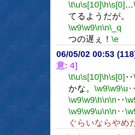
\t
\u
\s[10]
\h
\s[0]
…
てるようだが。
\w9
\w9
\n
\n
\_q
つの遅ぇ！
\e
06/05/02 00:53 (
意: 4]
\t
\u
\s[10]
\h
\s[0]
‥
かな。
\w9
\w9
\u
\w9
\w9
\h
\n
\n
‥
\w
\w9
\w9
\u
\n
\n
‥
\w
ぐらいならやめ