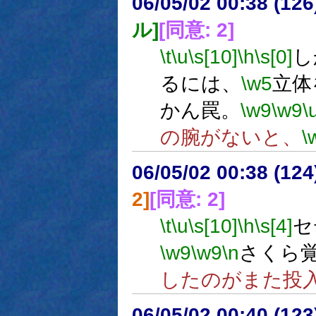
06/05/02 00:38 (
ル]
[同意: 2]
\t
\u
\s[10]
\h
\s[0]
し
るには、
\w5
立体
かん罠。
\w9
\w9
\
の腕がないと、
\
06/05/02 00:38 (12
2]
[同意: 2]
\t
\u
\s[10]
\h
\s[4]
セ
\w9
\w9
\n
さくら
したのがまた投
06/05/02 00:40 (