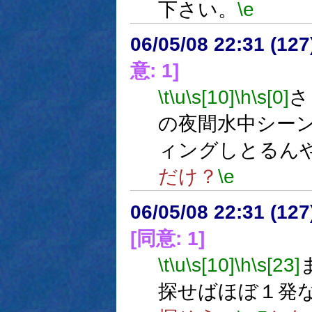
下さい。
\e
06/05/08 22:31 (12
意: 1]
\t
\u
\s[10]
\h
\s[0]
さ
の夜間水中シー
ィングしとるん
だけ？
\e
06/05/08 22:31 (
[同意: 1]
\t
\u
\s[10]
\h
\s[23]
探せばほぼ１発