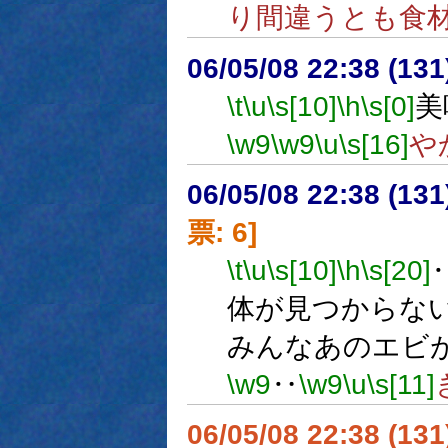
り間違うとも食
06/05/08 22:38 (13
\t
\u
\s[10]
\h
\s[0]
美
\w9
\w9
\u
\s[16]
や
06/05/08 22:38 (
票: 6]
\t
\u
\s[10]
\h
\s[20]
体が見つからな
みんなあのエビ
\w9
‥
\w9
\u
\s[11]
06/05/08 22:38 (