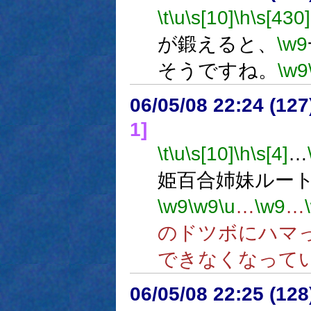
\t
\u
\s[10]
\h
\s[430]
が鍛えると、
\w9
そうですね。
\w9
06/05/08 22:24 (
1]
\t
\u
\s[10]
\h
\s[4]
…
姫百合姉妹ルー
\w9
\w9
\u
…
\w9
…
のドツボにハマ
できなくなって
06/05/08 22:25 (