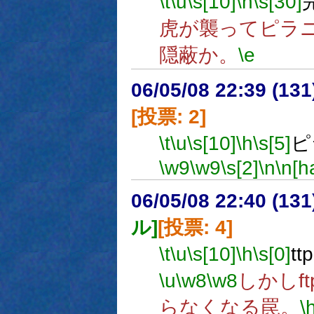
\t
\u
\s[10]
\h
\s[30]
虎が襲ってピラ
隠蔽か。
\e
06/05/08 22:39 (
[投票: 2]
\t
\u
\s[10]
\h
\s[5]
ピ
\w9
\w9
\s[2]
\n
\n[ha
06/05/08 22:40 (
ル]
[投票: 4]
\t
\u
\s[10]
\h
\s[0]
t
\u
\w8
\w8
しかしf
らなくなる罠。
\