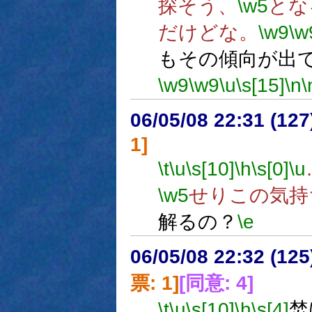
探そう、
\w5
とな
だけどな。
\w9
\w
もその傾向が出
\w9
\w9
\u
\s[15]
\n
\
06/05/08 22:31 (
1]
\t
\u
\s[10]
\h
\s[0]
\u
\w5
せりこの気持
解るの？
\e
06/05/08 22:32 (
票: 1]
[同意: 4]
\t
\u
\s[10]
\h
\s[4]
焚