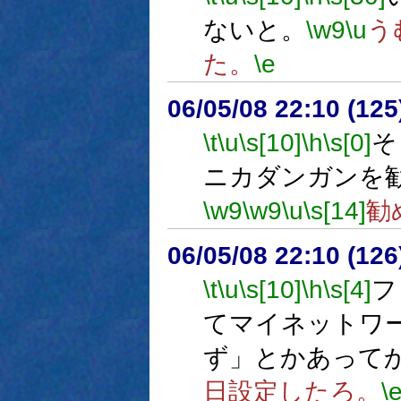
ないと。
\w9
\u
う
た。
\e
06/05/08 22:10 (12
\t
\u
\s[10]
\h
\s[0]
そ
ニカダンガンを
\w9
\w9
\u
\s[14]
勧
06/05/08 22:10 (12
\t
\u
\s[10]
\h
\s[4]
フ
てマイネットワ
ず」とかあって
日設定したろ。
\