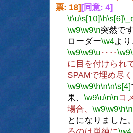
票: 18]
[同意: 4]
\t
\u
\s[10]
\h
\s[6]
\_
\w9
\w9
\n
突然で
ローダー
\w4
より
\w9
\w9
\u
‥‥
\w9
に目を付けられ
SPAMで埋め尽
\w9
\w9
\h
\n
\n
\s[4]
果、
\w9
\u
\n
\n
コ
場合、
\w9
\w9
\h
\n
とになりました
るのは単純に
\w4