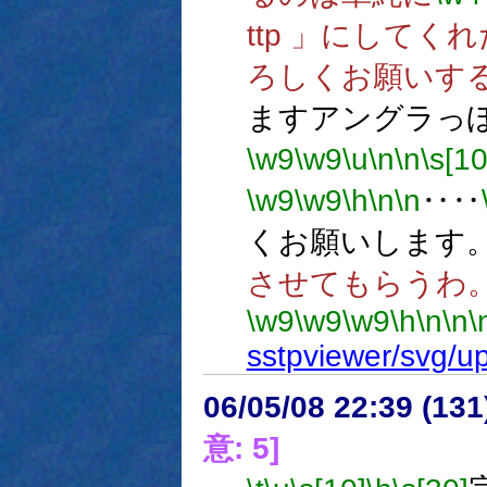
ttp 」にして
ろしくお願いす
ますアングラっ
\w9
\w9
\u
\n
\n
\s[10
\w9
\w9
\h
\n
\n
‥‥
くお願いします
させてもらうわ
\w9
\w9
\w9
\h
\n
\n
\
sstpviewer/svg/up
06/05/08 22:39 (
意: 5]