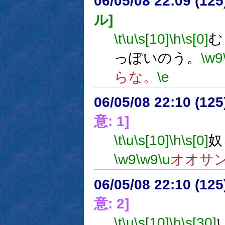
06/05/08 22:09 (
ル]
\t
\u
\s[10]
\h
\s[0]
む
っぽいのう。
\w9
らな。
\e
06/05/08 22:10 (12
意: 1]
\t
\u
\s[10]
\h
\s[0]
奴
\w9
\w9
\u
オオサ
06/05/08 22:10 (
意: 2]
\t
\u
\s[10]
\h
\s[30]