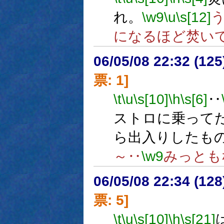
れ。
\w9
\u
\s[12]
になるほど焚い
06/05/08 22:32 (
票: 1]
\t
\u
\s[10]
\h
\s[6]
‥
ストロに乗って
ら出入りしたも
～‥
\w9
みっとも
06/05/08 22:34 (
票: 5]
\t
\u
\s[10]
\h
\s[21]