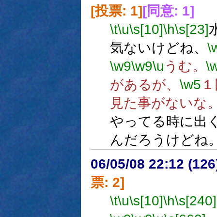
[投票: 1]
[同意: 1]
\t
\u
\s[10]
\h
\s[23]
気ないけどね、
\
\w9
\w9
\u
うむ。
\
があるが、
\w5
１
見た事がないな
やってる時に出
んだろうけどね
06/05/08 22:12 (
票: 2]
\t
\u
\s[10]
\h
\s[240]