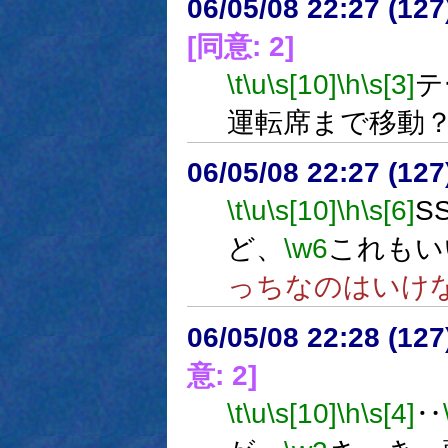
06/05/08 22:27 (
[同意: 2]
\t
\u
\s[10]
\h
\s[3]
テ
運転席まで移動
06/05/08 22:27 (12
\t
\u
\s[10]
\h
\s[6]
S
ど、
\w6
これもい
っちなのはいけ
06/05/08 22:28 (
意: 2]
\t
\u
\s[10]
\h
\s[4]
‥