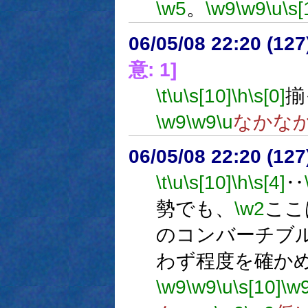
\w5
。
\w9
\w9
\u
\s[
06/05/08 22:20 (12
意: 1]
\t
\u
\s[10]
\h
\s[0]
揃
\w9
\w9
\u
なかな
06/05/08 22:20 (
\t
\u
\s[10]
\h
\s[4]
‥
勢でも、
\w2
ここ
のコンバーチブ
わず程度を確か
\w9
\w9
\u
\s[10]
\w