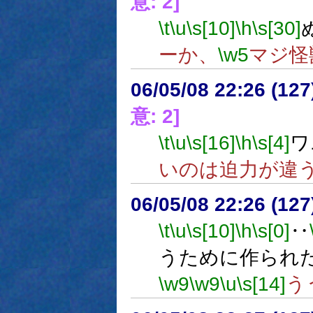
意: 2]
\t
\u
\s[10]
\h
\s[30]
ーか、
\w5
マジ怪
06/05/08 22:26 (12
意: 2]
\t
\u
\s[16]
\h
\s[4]
ワ
いのは迫力が違
06/05/08 22:26 (12
\t
\u
\s[10]
\h
\s[0]
‥
うために作られ
\w9
\w9
\u
\s[14]
う