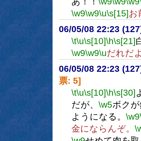
あ！！
\w9
\w9
\w9
\w9
\w9
\u
\s[15]
お
06/05/08 22:23 (
\t
\u
\s[10]
\h
\s[21]
\w9
\w9
\u
だれだ
06/05/08 22:23 (
票: 5]
\t
\u
\s[10]
\h
\s[30]
だが、
\w5
ボクが
ようになる。
\w9
金にならんぞ。
\
\w9
せめて肉を取