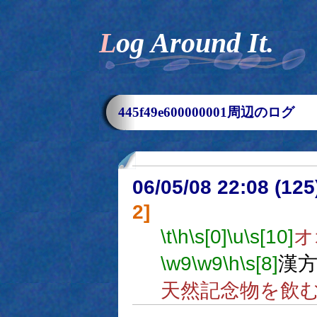
Log Around It.
445f49e600000001周辺のログ
06/05/08 22:08 (
2]
\t
\h
\s[0]
\u
\s[10]
オ
\w9
\w9
\h
\s[8]
漢
天然記念物を飲