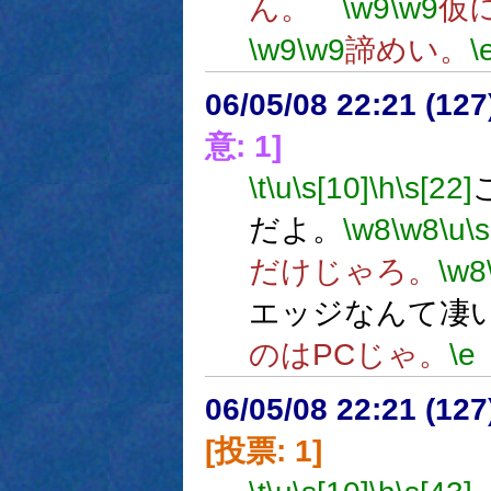
ん。
\w9
\w9
仮
\w9
\w9
諦めい。
\
06/05/08 22:21 (
意: 1]
\t
\u
\s[10]
\h
\s[22]
だよ。
\w8
\w8
\u
\s
だけじゃろ。
\w8
エッジなんて凄
のはPCじゃ。
\e
06/05/08 22:21 (
[投票: 1]