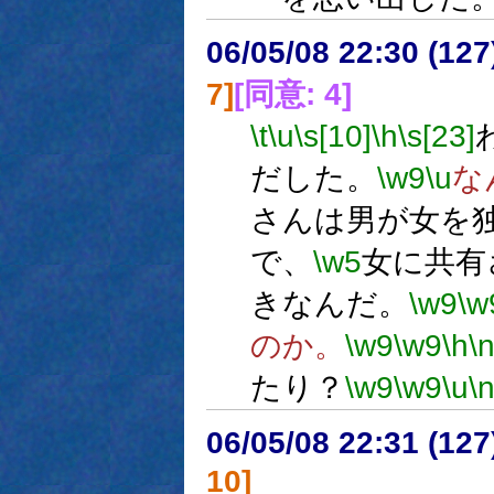
06/05/08 22:30 (12
7]
[同意: 4]
\t
\u
\s[10]
\h
\s[23]
だした。
\w9
\u
な
さんは男が女を
で、
\w5
女に共有
きなんだ。
\w9
\w
のか。
\w9
\w9
\h
\
たり？
\w9
\w9
\u
\
06/05/08 22:31 (
10]