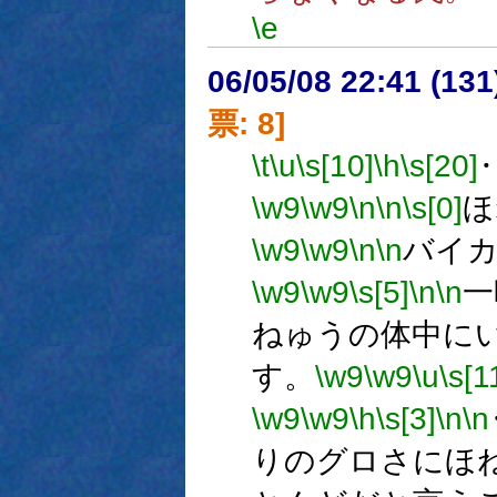
\e
06/05/08 22:41 (
票: 8]
\t
\u
\s[10]
\h
\s[20]
\w9
\w9
\n
\n
\s[0]
ほ
\w9
\w9
\n
\n
バイ
\w9
\w9
\s[5]
\n
\n
一
ねゅうの体中に
す。
\w9
\w9
\u
\s[1
\w9
\w9
\h
\s[3]
\n
\n
りのグロさにほ