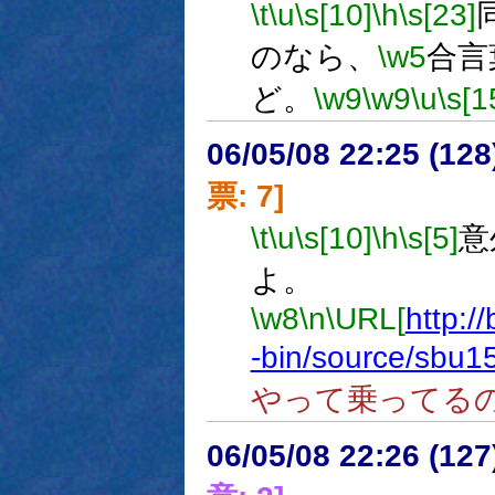
\t
\u
\s[10]
\h
\s[23]
のなら、
\w5
合言
ど。
\w9
\w9
\u
\s[1
06/05/08 22:25 (
票: 7]
\t
\u
\s[10]
\h
\s[5]
意
よ。
\w8
\n
\URL[
http:/
-bin/source/sbu1
やって乗ってる
06/05/08 22:26 (