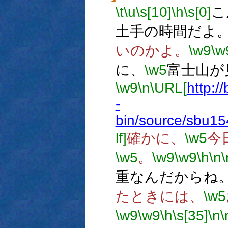
\t
\u
\s[10]
\h
\s[0]
こ
土手の時間だよ
いのかよ。
\w9
\w
に、
\w5
富士山が
\w9
\n
\URL[
http:/
-
bin/source/sbu15
lf]
確かに、
\w5
今
\w5
。
\w9
\w9
\h
\n
\
重なんだからね
たときには、
\w5
\w9
\w9
\h
\s[35]
\n
\