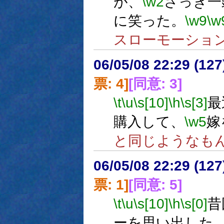
が、
\w2
さっき一
に笑った。
\w9
\w
スローモーショ
06/05/08 22:29 (
票: 4]
[同意: 3]
\t
\u
\s[10]
\h
\s[3]
最
購入して、
\w5
嫁
と同じようなも
06/05/08 22:29 (
票: 1]
[同意: 5]
\t
\u
\s[10]
\h
\s[0]
昔
ーを思い出した