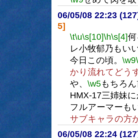
06/05/08 22:23 (12
5]
\t
\u
\s[10]
\h
\s[4]
何
レ小牧郁乃もい
今日この頃。
\w9
かり流れてどう
や、
\w5
もちろん
HMX-17三姉
フルアーマーも
サブキャラの方
06/05/08 22:24 (