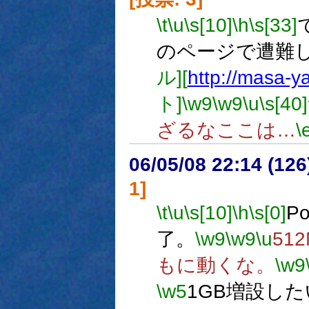
\t
\u
\s[10]
\h
\s[33]
のページで遭難
ル][
http://masa-ya
ト]
\w9
\w9
\u
\s[40]
ざるなここは…
\
06/05/08 22:14 (
1]
\t
\u
\s[10]
\h
\s[0]
P
了。
\w9
\w9
\u
51
もに動くな。
\w9
\w5
1GB増設し