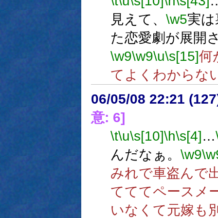
\t
\u
\s[10]
\h
\s[43]
見えて、
\w5
実は
た恋愛劇が展開
\w9
\w9
\u
\s[15]
何
てよくわからな
06/05/08 22:21 (
意: 6]
\t
\u
\s[10]
\h
\s[4]
…
んだなぁ。
\w9
\w
みれで車盗んで
てててペースメー
いなくて元嫁も