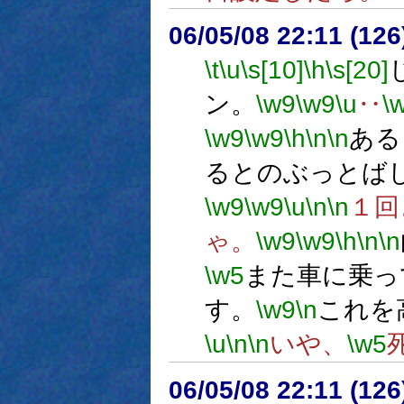
06/05/08 22:11 (
\t
\u
\s[10]
\h
\s[20]
ン。
\w9
\w9
\u
‥
\
\w9
\w9
\h
\n
\n
ある
るとのぶっとば
\w9
\w9
\u
\n
\n
１回
ゃ。
\w9
\w9
\h
\n
\n
\w5
また車に乗っ
す。
\w9
\n
これを
\u
\n
\n
いや、
\w5
06/05/08 22:11 (