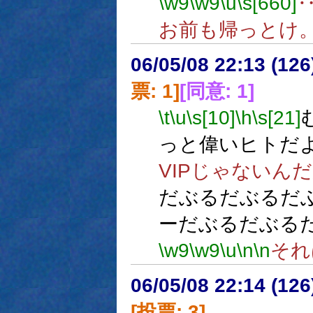
\w9
\w9
\u
\s[660]
お前も帰っとけ
06/05/08 22:13 (
票: 1]
[同意: 1]
\t
\u
\s[10]
\h
\s[21]
っと偉いヒトだ
VIPじゃないん
だぶるだぶるだ
ーだぶるだぶる
\w9
\w9
\u
\n
\n
それ
06/05/08 22:14 (
[投票: 3]