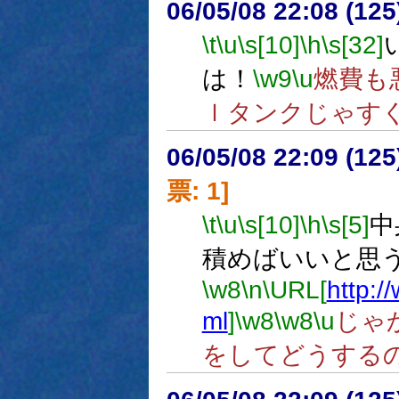
06/05/08 22:08 (
\t
\u
\s[10]
\h
\s[32]
は！
\w9
\u
燃費も
ｌタンクじゃす
06/05/08 22:09 (
票: 1]
\t
\u
\s[10]
\h
\s[5]
中
積めばいいと思
\w8
\n
\URL[
http://
ml
]
\w8
\w8
\u
じゃ
をしてどうする