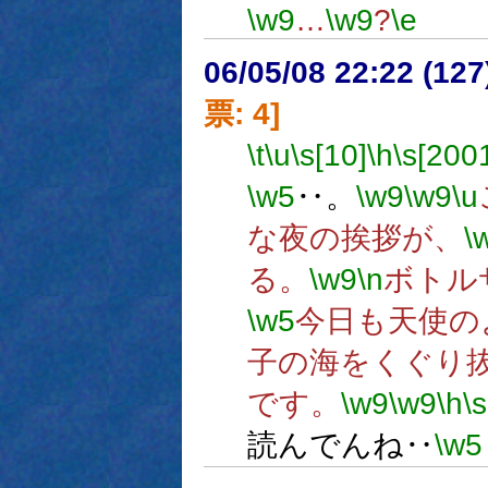
\w9
…
\w9
?
\e
06/05/08 22:22 (
票: 4]
\t
\u
\s[10]
\h
\s[200
\w5
‥。
\w9
\w9
\u
な夜の挨拶が、
\
る。
\w9
\n
ボトル
\w5
今日も天使の
子の海をくぐり
です。
\w9
\w9
\h
\
読んでんね‥
\w5