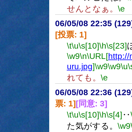
せんとなぁ。
\e
06/05/08 22:35 (
[投票: 1]
\t
\u
\s[10]
\h
\s[23]
\w9
\n
\URL[
http:/
uru.jpg
]
\w9
\w9
\u
\
れても。
\e
06/05/08 22:36 (
票: 1]
[同意: 3]
\t
\u
\s[10]
\h
\s[4]
‥
た気がする。
\w9