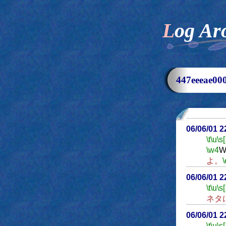
Log Ar
447eeeae
06/06/01 
\t
\u
\s
\w4
W
よ。
\
06/06/01 
\t
\u
\s
ネタ
06/06/01 
\t
\u
\s