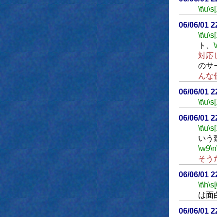
\t
\u
\s
06/06/01 
\t
\u
\s
ト、
対応
のサ
んな
06/06/01 
\t
\u
\s
06/06/01 
\t
\u
\s
いう
\w9
\n
そう
06/06/01 
\t
\h
\s[
は面
06/06/01 