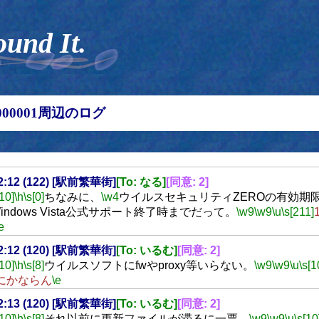
ound It.
00000001周辺のログ
22:12 (122) [駅前繁華街]
[To: なる]
[同意: 2]
[10]
\h
\s[0]
ちなみに、
\w4
ウイルスセキュリティZEROの有効期
indows Vista公式サポート終了時までだって。
\w9
\w9
\u
\s[211]
e
22:12 (120) [駅前繁華街]
[To: いるむ]
[同意: 2]
[10]
\h
\s[8]
ウイルスソフトにfwやproxy等いらない。
\w9
\w9
\u
\s[1
にかならん
\e
22:13 (120) [駅前繁華街]
[To: いるむ]
[同意: 2]
[10]
\h
\s[8]
それ以前に更新ファイルが滞るに一票。
\w9
\w9
\u
\s[10