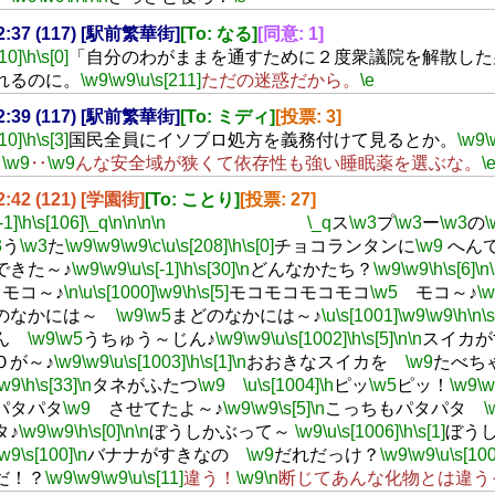
22:37 (117) [駅前繁華街]
[To: なる]
[同意: 1]
[10]
\h
\s[0]
「自分のわがままを通すために２度衆議院を解散した
れるのに。
\w9
\w9
\u
\s[211]
ただの迷惑だから。
\e
22:39 (117) [駅前繁華街]
[To: ミディ]
[投票: 3]
[10]
\h
\s[3]
国民全員にイソブロ処方を義務付けて見るとか。
\w9
\
‥
\w9
‥
\w9
んな安全域が狭くて依存性も強い睡眠薬を選ぶな。
\
22:42 (121) [学園街]
[To: ことり]
[投票: 27]
-1]
\h
\s[106]
\_q
\n
\n
\n
\n
\_q
ス
\w3
プ
\w3
ー
\w3
の
\
3
う
\w3
た
\w9
\w9
\w9
\c
\u
\s[208]
\h
\s[0]
チョコランタンに
\w9
へん
できた～♪
\w9
\w9
\u
\s[-1]
\h
\s[30]
\n
どんなかたち？
\w9
\w9
\h
\s[6]
\n
モコ～♪
\n
\u
\s[1000]
\w9
\h
\s[5]
モコモコモコモコ
\w5
モコ～♪
\
のなかには～
\w9
\w5
まどのなかには～♪
\u
\s[1001]
\w9
\w9
\h
\n
\
じん
\w9
\w5
うちゅう～じん♪
\w9
\w9
\u
\s[1002]
\h
\s[5]
\n
\n
スイカ
Ｏが～♪
\w9
\w9
\u
\s[1003]
\h
\s[1]
\n
おおきなスイカを
\w9
たべち
\w9
\h
\s[33]
\n
タネがふたつ
\w9
\u
\s[1004]
\h
ピッ
\w5
ピッ！
\w9
\
パタパタ
\w9
させてたよ～♪
\w9
\w9
\s[5]
\n
こっちもパタパタ
\
タ♪
\w9
\w9
\h
\s[0]
\n
\n
ぼうしかぶって～
\w9
\u
\s[1006]
\h
\s[1]
ぼう
\w9
\s[100]
\n
バナナがすきなの
\w9
だれだっけ？
\w9
\w9
\u
\s[10
だ！？
\w9
\w9
\w9
\u
\s[11]
違う！
\w9
\n
断じてあんな化物とは違う