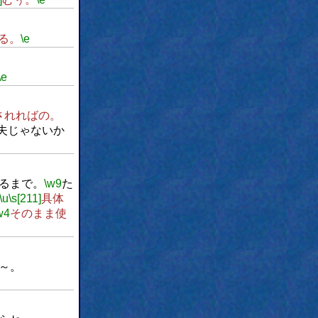
る。
\e
\e
されればの。
丈夫じゃないか
るまで。
\w9
た
\u
\s[211]
具体
w4
そのまま使
～。