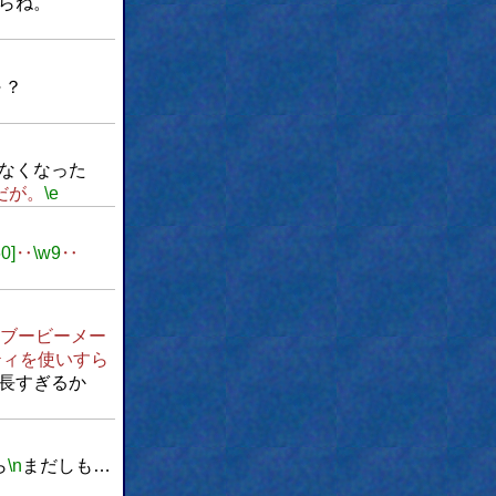
らね。
～？
なくなった
だが。
\e
60]
‥
\w9
‥
ブービーメー
ティを使いすら
長すぎるか
ら
\n
まだしも…