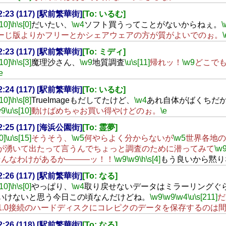
22:23 (117) [駅前繁華街]
[To: いるむ]
[10]
\h
\s[0]
だいたい、
\w4
ソフト買うってことがないからねぇ。
\
ーじ版よりかフリーとかシェアウェアの方が質がよいでのぉ。
\
22:23 (117) [駅前繁華街]
[To: ミディ]
[10]
\h
\s[3]
魔理沙さん、
\w9
地質調査
\u
\s[11]
帰れッ！
\w9
どこで
e
22:24 (117) [駅前繁華街]
[To: いるむ]
[10]
\h
\s[8]
TrueImageもだしてたけど、
\w4
あれ自体がばくちだ
w9
\u
\s[10]
動けばめちゃお買い得やけどのぉ。
\e
22:25 (117) [海浜公園街]
[To: 霊夢]
0]
\u
\s[15]
そうそう、
\w5
何やらよく分からないが
\w5
世界各地の
が湧いて出たって言うんでちょっと調査のために潜ってみて
\w
そんなわけがあるか―――ッ！！
\w9
\w9
\h
\s[4]
もう良いから黙り
22:26 (117) [駅前繁華街]
[To: なる]
[10]
\h
\s[0]
やっぱり、
\w4
取り戻せないデータはミラーリングぐ
いけないと思う今日この頃なんだけどね。
\w9
\w9
\w4
\u
\s[211]
だ
B1.0接続のハードディスクにコレピクのデータを保存するのは
22:26 (118) [駅前繁華街]
[To: なる]