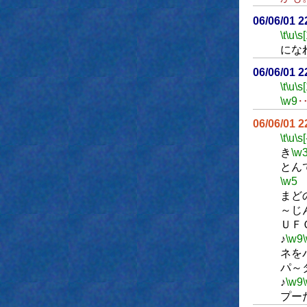
06/06/01 
\t
\u
\s
にな
06/06/01 
\t
\u
\s
\w9
06/06/01 
\t
\u
\s[
き
\w
とん
\w5
まど
～
ＵＦ
♪
\w9
ネを
パ～
♪
\w9
プー