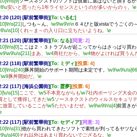
[10]
\h
\s[9]
ソースネクストのソフトは慎重に選ばないと損するか
w8
\u
安いと思ったら1年ライセンスというのが多いからのぅ。
\e
22:20 (120) [駅前繁華街]
[To: いるむ]
[10]
\h
\s[21]
しつも～ん。
\w9
\w9
\n
\n
６４びと版vistaでうごくの
w8
\u
\s[10]
くれ～ま～の入り口に立ちたいようね。
\e
22:21 (120) [駅前繁華街]
[To: なる]
[同意: 2]
[10]
\h
\s[0]
ここは２・３トラブルが起こってからはさっぱり買わ
\w9
\w9
\u
\s[211]
まあ、
\w4
商社だから、
\w4
物がよければ買うん
22:22 (118) [駅前繁華街]
[To: ミディ]
[投票: 4]
[10]
\h
\s[240]
豚丼開始のサポート期間は未定です。
\w9
\w9
\u
\s[6
‥
\w9
豚丼開始だ。
\e
22:22 (117) [海浜公園街]
[To: 霊夢]
[投票: 6]
0]
\u
\s[15]
ここで、
\w5
不本意ながらも
\w7
社内ボーリング大会の
賞として獲得してきた
\w5
ソースネクストのウィルスセキュリ
に放置しているここが
\w5
ただいまだぜ。
\w9
\w9
\h
\s[4]
前置きが
e
22:22 (117) [駅前繁華街]
[To: セディア]
[同意: 3]
[10]
\h
\s[31]
他から買われてきたソフトで素性が判ってるヤツな
w9
\u
\s[40]
それ以外はあまり買わないでござるな。
\e