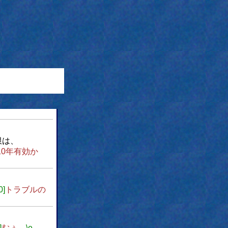
限は、
10年有効か
0]
トラブルの
]
むぅ。
\e