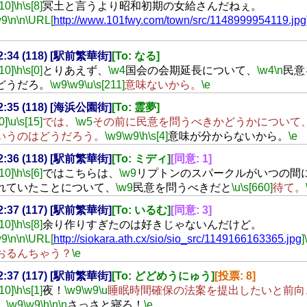
[10]
\h
\s[8]
冥土と言うより昭和初期の女給さんだねぇ。
w9
\n
\n
\URL[
http://www.101fwy.com/town/src/1148999954119.jpg
22:34 (118) [駅前繁華街]
[To: なる]
[10]
\h
\s[0]
とりあえず、
\w4
国会の会期延長について、
\w4
\n
民意
どうだろ。
\w9
\w9
\u
\s[211]
意味ないから。
\e
22:35 (118) [海浜公園街]
[To: 霊夢]
0]
\u
\s[15]
では、
\w5
その前に民意を問うべきかどうかについて
いうのはどうだろう。
\w9
\w9
\h
\s[4]
意味が分からないから。
\e
22:36 (118) [駅前繁華街]
[To: ミディ]
[同意: 1]
[10]
\h
\s[6]
ではこちらは、
\w9
リプトンのスパークルがいつの間
れていたことについて、
\w9
民意を問うべきだと
\u
\s[660]
待て。
22:37 (117) [駅前繁華街]
[To: いるむ]
[同意: 3]
[10]
\h
\s[8]
余り作りすぎたのは好きじゃないんだけど。
w9
\n
\n
\URL[
http://siokara.ath.cx/sio/sio_src/1149166163365.jpg
]
おるんちゃう？
\e
22:37 (117) [駅前繁華街]
[To: どどめうにゅう]
[投票: 8]
[10]
\h
\s[1]
夜！
\w9
\w9
\u
睡眠時間確保の法案を提出したいと前向
。
\w9
\w9
\h
\n
\n
さっさと寝ろ！
\e