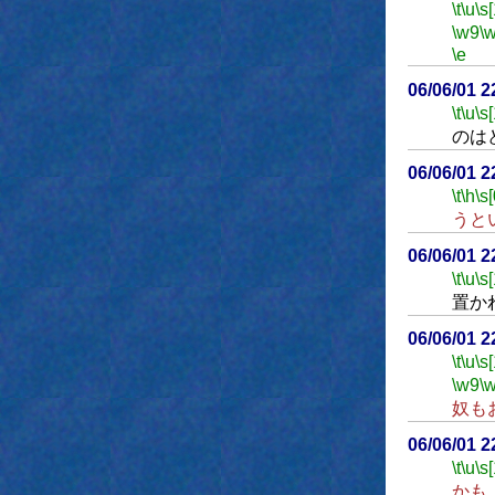
\t
\u
\s
\w9
\
\e
06/06/01 
\t
\u
\s
のは
06/06/01 
\t
\h
\s[
うと
06/06/01 
\t
\u
\s
置か
06/06/01 
\t
\u
\s
\w9
\
奴も
06/06/01 
\t
\u
\s
かも