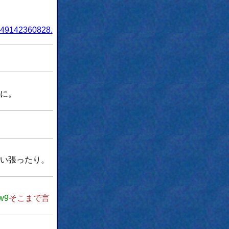
1149142360828.
に。
い張ったり。
w9
そこまで言