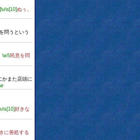
]
\u
\s[10]
ぬぅ。
を問うという
、
\w5
民意を問
にかまた店頭に
\e
\u
\s[10]
好きな
きに善処する