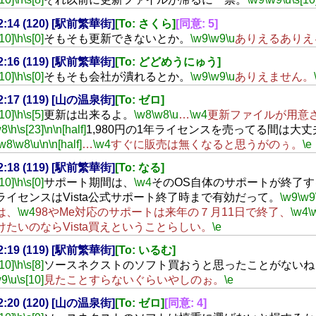
22:14 (120) [駅前繁華街]
[To: さくら]
[同意: 5]
[10]
\h
\s[0]
そもそも更新できないとか。
\w9
\w9
\u
ありえるありえ
22:16 (119) [駅前繁華街]
[To: どどめうにゅう]
[10]
\h
\s[0]
そもそも会社が潰れるとか。
\w9
\w9
\u
ありえません。
22:17 (119) [山の温泉街]
[To: ゼロ]
[10]
\h
\s[5]
更新は出来るよ。
\w8
\w8
\u
…
\w4
更新ファイルが用意
w8
\h
\s[23]
\n
\n[half]
1,980円の1年ライセンスを売ってる間は大
\w8
\w8
\u
\n
\n[half]
…
\w4
すぐに販売は無くなると思うがのぅ。
\e
22:18 (119) [駅前繁華街]
[To: なる]
[10]
\h
\s[0]
サポート期間は、
\w4
そのOS自体のサポートが終了す
ライセンスはVista公式サポート終了時まで有効だって。
\w9
\w9
は、
\w4
98やMe対応のサポートは来年の７月11日で終了、
\w4
\
けたいのならVista買えということらしい。
\e
22:19 (119) [駅前繁華街]
[To: いるむ]
[10]
\h
\s[8]
ソースネクストのソフト買おうと思ったことがないね
w9
\u
\s[10]
見たことすらないぐらいやしのぉ。
\e
22:20 (120) [山の温泉街]
[To: ゼロ]
[同意: 4]