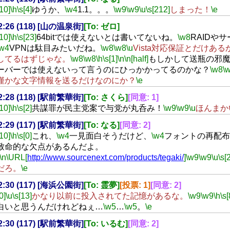
[10]
\h
\s[4]
ゆうか、
\w4
1.1。。。
\w9
\w9
\u
\s[212]
しまった！
\e
22:26 (118) [山の温泉街]
[To: ゼロ]
[10]
\h
\s[23]
64bitでは使えないとは書いてないね。
\w8
RAIDや
\w4
VPNは駄目みたいだね。
\w8
\w8
\u
Vista対応保証とだけある
してるはずじゃな。
\w8
\w8
\h
\s[1]
\n
\n[half]
もしかして送瓶の邪
ーバーでは使えないって言うのにひっかかってるのかな？
\w8
\
僅かな文字情報を送るだけなのにか？
\e
22:28 (118) [駅前繁華街]
[To: さくら]
[同意: 1]
[10]
\h
\s[2]
共謀罪が民主党案で与党が丸呑み！
\w9
\w9
\u
ほんまか
22:29 (117) [駅前繁華街]
[To: なる]
[同意: 2]
[10]
\h
\s[0]
これ、
\w4
一見面白そうだけど、
\w4
フォントの再配布
致命的な欠点があるんだよ。
\n
\URL[
http://www.sourcenext.com/products/tegaki/
]
\w9
\w9
\u
\s[
だろ。
\e
22:30 (117) [海浜公園街]
[To: 霊夢]
[投票: 1]
[同意: 2]
0]
\u
\s[13]
かなり以前に投入されてた記憶があるな。
\w9
\w9
\h
\s[
白いと思うんだけれどねぇ…
\w5
…
\w5
。
\e
22:30 (117) [駅前繁華街]
[To: いるむ]
[同意: 2]