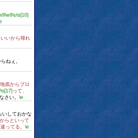
w9
\w9
\u
\s[10]
e
もいいから帰れ
からねぇ。
地底からブロ
9
\s[17]
って、
なさい。
\e
らいしておかな
からといって
間違ってる。
\e