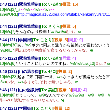
22:43 (121) [駅前繁華街]
[To: いるむ]
[投票: 15]
[10]
\h
\s[3]
\_s
‥
\w9
‥
\w9
‥
\w9
‥
s
\n
\n
\URL[
http://magical.s162.xrea.com/futaba/kenkanryu/src/
22:44 (121) [駅前繁華街]
[To: さくら]
[投票: 5]
[10]
\h
\s[7]
そんなのより後編！
\w9
\w9
\u
むう。
\e
22:44 (121) [学園街]
[To: ことり]
[投票: 5]
[同意: 9]
[10]
\h
\s[30]
あ、
\w9
ボクは同志と違うから後編とか言わないよう
w9
\u
\s[17]
同志は今頃朝食前で寝てるだろうからな。
\e
22:45 (122) [駅前繁華街]
[To: いるむ]
[同意: 4]
[10]
\h
\s[6]
ということにしたいのですね。
\w9
\w9
\u
\s[10]
直伝？
\e
22:46 (121) [山の温泉街]
[To: ゼロ]
[投票: 2]
[10]
\h
\s[23]
起きて来て開口一番、
\w4
さっきのが後編だったと言
w8
\u
いや、
\w4
さすがにそれは無いじゃろ。
\e
22:46 (121) [山の温泉街]
[To: 美紅]
[投票: 3]
[同意: 4]
[10]
\h
\s[0]
どうしって、
\w9
なんですか？
\w9
\w9
\u
‥
\w9
‥
\w9
‥
\
同一やと認識するつもりなんかい。
\e
22:47 (121) [学園街]
[To: ことり]
[投票: 12]