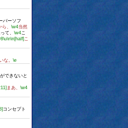
サーバーソフ
から、
\w4
当然
魔って、
\w4
こ
w8
\u
\n
\n[half]
こ
いな。
\e
ができないと
211]
まあ、
\w4
8]
コンセプト