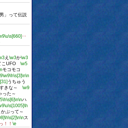
男」って伝説
w9
\u
\s[660]
‥
e
w3
え
\w3
か
\w3
てこUFO
\w5
\n
モコモコ
w9
\w9
\h
\s[3]
\n
\n
s[31]
うちゅう
がすきな～
\w9
ゃった～
w5
\h
\s[6]
\n
\n
ハ
w9
\u
\s[1005]
\h
しかぶって～
08]
\h
\s[2]
\n
\n
ス
っ！！
\e