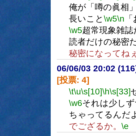
俺が「噂の眞相
長いこと
\w5
\n
「
\w5
超常現象雑誌
読者だけの秘密
秘密になってね
06/06/03 20:02 (
[投票: 4]
\t
\u
\s[10]
\h
\s[33]
\w6
それは少しず
ちゃってるんだ
でござるか。
\e