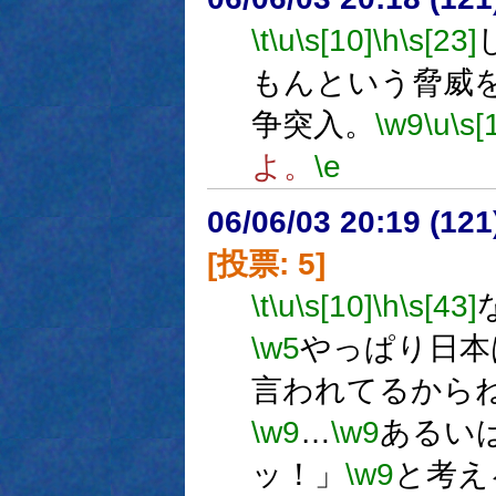
\t
\u
\s[10]
\h
\s[23]
もんという脅威
争突入。
\w9
\u
\s[
よ。
\e
06/06/03 20:19 (
[投票: 5]
\t
\u
\s[10]
\h
\s[43]
\w5
やっぱり日本
言われてるから
\w9
…
\w9
あるい
ッ！」
\w9
と考え