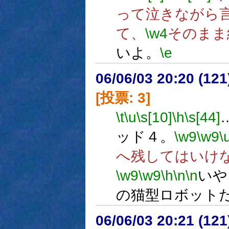
って泣きながら
て、
\w4
そのまま
いよ。
\e
06/06/03 20:20 (
[投票: 3]
\t
\u
\s[10]
\h
\s[44]
ッド４。
\w9
\w9
\
へ残してはいけ
\w9
\w9
\h
\n
\n
いや
の猫型ロボット
06/06/03 20:21 (