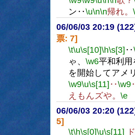
\w9
\w9
\u
\n
\n
歌？
ン‥
\u
\n
\n
帰れ。
06/06/03 20:19 (
票: 7]
\t
\u
\s[10]
\h
\s[3]
‥
ゃ、
\w6
平和利用
を開始してアメ
\w9
\u
\s[11]
‥
\w9
えもんズや。
\e
06/06/03 20:20 (
5]
\t
\h
\s[0]
\u
\s[11]
ド