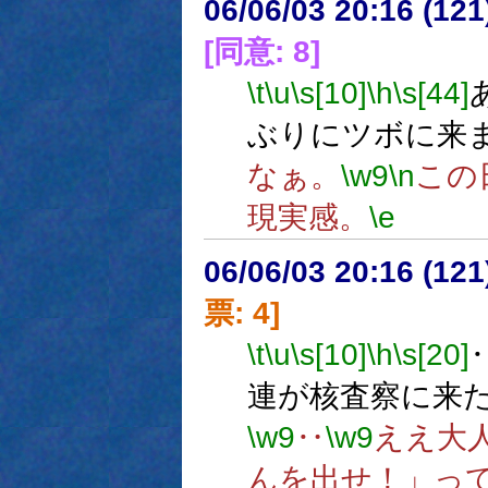
06/06/03 20:16 (
[同意: 8]
\t
\u
\s[10]
\h
\s[44]
ぶりにツボに来
なぁ。
\w9
\n
この
現実感。
\e
06/06/03 20:16 (
票: 4]
\t
\u
\s[10]
\h
\s[20]
連が核査察に来
\w9
‥
\w9
ええ大
んを出せ！」っ