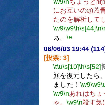
\w9
\n
ちょっと間
にお互いの頭蓋
たのを解析して
\w9
\w9
\h
\s[44]
\n
\
ぁ。
\e
06/06/03 19:44 (
[投票: 3]
\t
\u
\s[10]
\h
\s[52]
顔を復元したら
ました！
\w9
\w9
\
\w9
\n
あれはちょ
ゃ。
\w9
\n
殺す気