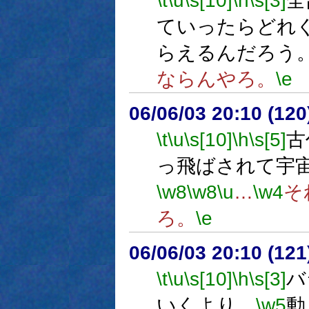
\t
\u
\s[10]
\h
\s[3]
全
ていったらどれ
らえるんだろう
ならんやろ。
\e
06/06/03 20:10 (
\t
\u
\s[10]
\h
\s[5]
古
っ飛ばされて宇
\w8
\w8
\u
…
\w4
そ
ろ。
\e
06/06/03 20:10 (
\t
\u
\s[10]
\h
\s[3]
バ
いくより、
\w5
動