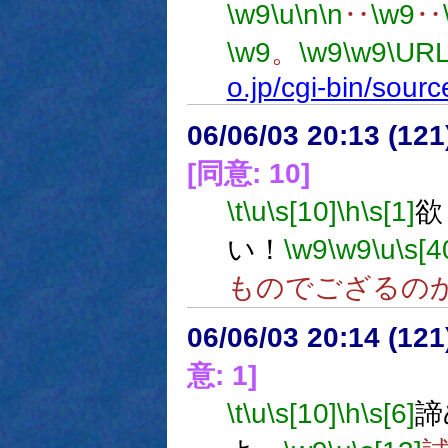
\w9
\u
\n
\n
‥
\w9
‥
\w9
。
\w9
\w9
\URL
o.jp/cgi-bin/sour
06/06/03 20:13 (
[同意: 10]
\t
\u
\s[10]
\h
\s[1]
欲
い！
\w9
\w9
\u
\s[4
ものでござるの
06/06/03 20:14 (
意: 1]
\t
\u
\s[10]
\h
\s[6]
諦