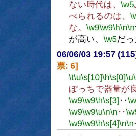
ない時代は、
\w5
べられるのは、
\
な。
\w9
\w9
\h
\n
\n
が高い、
\w5
だっ
06/06/03 19:57 (
票: 6]
\t
\u
\s[10]
\h
\s[0]
\u
ぽっちで器量が
\w9
\w9
\h
\s[3]
‥
\
\w9
\w9
\u
\n
\n
‥
\w
\w9
\w9
\h
\s[4]
\n
\n