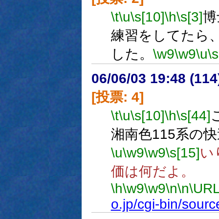
\t
\u
\s[10]
\h
\s[3]
博
練習をしてたら
した。
\w9
\w9
\u
\s
06/06/03 19:48 (
[投票: 4]
\t
\u
\s[10]
\h
\s[44]
湘南色115系の
\u
\w9
\w9
\s[15]
い
価は何だよ。
\h
\w9
\w9
\n
\n
\URL
o.jp/cgi-bin/sour