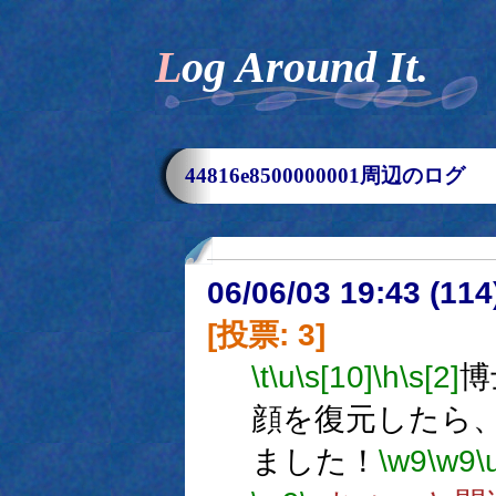
Log Around It.
44816e8500000001周辺のログ
06/06/03 19:43 (
[投票: 3]
\t
\u
\s[10]
\h
\s[2]
博
顔を復元したら
ました！
\w9
\w9
\