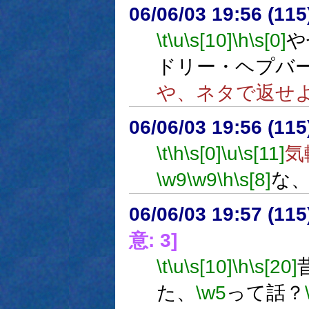
06/06/03 19:56 (
\t
\u
\s[10]
\h
\s[0]
や
ドリー・ヘプバ
や、ネタで返せ
06/06/03 19:56 (
\t
\h
\s[0]
\u
\s[11]
気
\w9
\w9
\h
\s[8]
な
06/06/03 19:57 (
意: 3]
\t
\u
\s[10]
\h
\s[20]
た、
\w5
って話？