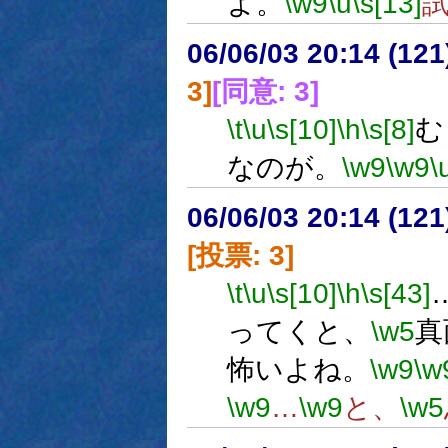
よ。
\w9
\u
\s[13]
06/06/03 20:14 (
3]
[同意: 3]
\t
\u
\s[10]
\h
\s[8]
む
なのが。
\w9
\w9
\
06/06/03 20:14 (
[投票: 3]
\t
\u
\s[10]
\h
\s[43]
ってくと、
\w5
真
怖いよね。
\w9
\w
\w9
…
\w9
と、
\w5