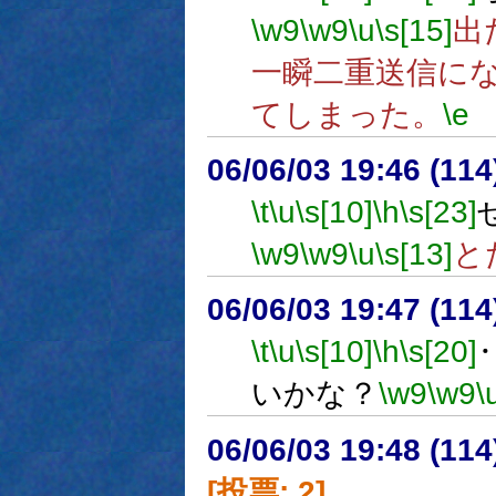
\w9
\w9
\u
\s[15]
出
一瞬二重送信に
てしまった。
\e
06/06/03 19:46 (11
\t
\u
\s[10]
\h
\s[23]
\w9
\w9
\u
\s[13]
と
06/06/03 19:47 (
\t
\u
\s[10]
\h
\s[20]
いかな？
\w9
\w9
\
06/06/03 19:48 (
[投票: 2]