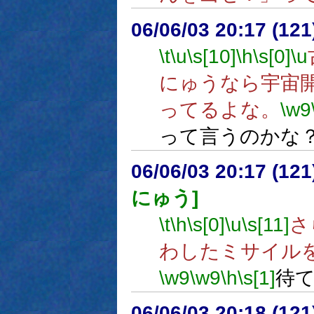
06/06/03 20:17 (
\t
\u
\s[10]
\h
\s[0]
\u
にゅうなら宇宙
ってるよな。
\w9
って言うのかな
06/06/03 20:17 (
にゅう]
\t
\h
\s[0]
\u
\s[11]
さ
わしたミサイル
\w9
\w9
\h
\s[1]
待
06/06/03 20:18 (12