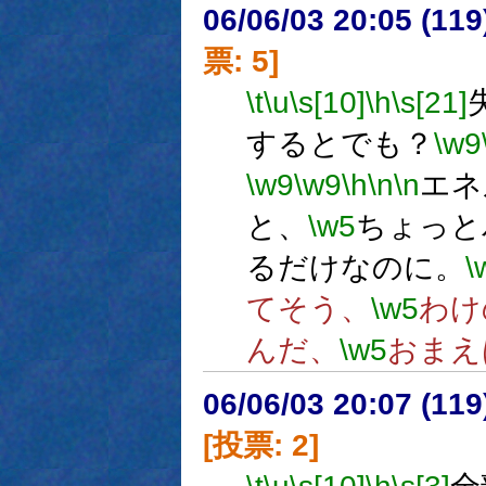
06/06/03 20:05 (
票: 5]
\t
\u
\s[10]
\h
\s[21]
するとでも？
\w9
\w9
\w9
\h
\n
\n
エネ
と、
\w5
ちょっと
るだけなのに。
\
てそう、
\w5
わけ
んだ、
\w5
おまえ
06/06/03 20:07 (
[投票: 2]