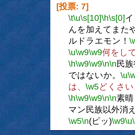
[投票: 7]
\t
\u
\s[10]
\h
\s[0]
イ
んを加えてまた
ルドラエモン！
\
\u
\w9
\w9
何をし
\h
\w9
\w9
\n
\n
民族
ではないか。
\u
\
は、
\w5
どくさい
\h
\w9
\w9
\n
\n
素晴
マン民族以外消
\w5
\n
(ピッ)
\w9
\u