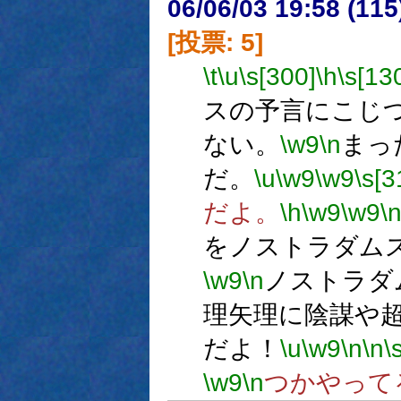
06/06/03 19:58 (
[投票: 5]
\t
\u
\s[300]
\h
\s[13
スの予言にこじ
ない。
\w9
\n
まっ
だ。
\u
\w9
\w9
\s[3
だよ。
\h
\w9
\w9
\
をノストラダム
\w9
\n
ノストラダ
理矢理に陰謀や
だよ！
\u
\w9
\n
\n
\
\w9
\n
つかやって