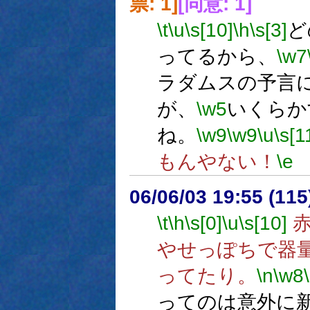
票: 1]
[同意: 1]
\t
\u
\s[10]
\h
\s[3]
ど
ってるから、
\w7
ラダムスの予言
が、
\w5
いくらか
ね。
\w9
\w9
\u
\s[1
もんやない！
\e
06/06/03 19:55 (
\t
\h
\s[0]
\u
\s[10]
赤
やせっぽちで器
ってたり。
\n
\w8
ってのは意外に