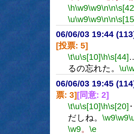
\h
\w9
\w9
\n
\n
\s[42
\u
\w9
\w9
\n
\n
\s[15
06/06/03 19:44 (
[投票: 5]
\t
\u
\s[10]
\h
\s[44]
るの忘れた。
\u
\
06/06/03 19:45 (
票: 3]
[同意: 2]
\t
\u
\s[10]
\h
\s[20]
だしね。
\w9
\w9
\
\w9
。
\e