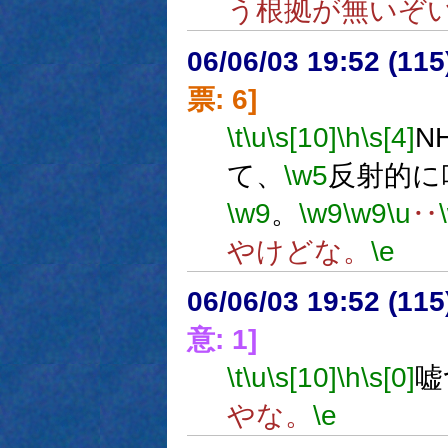
う根拠が無いぞ
06/06/03 19:52 (11
票: 6]
\t
\u
\s[10]
\h
\s[4]
N
て、
\w5
反射的に
\w9
。
\w9
\w9
\u
‥
やけどな。
\e
06/06/03 19:52 (
意: 1]
\t
\u
\s[10]
\h
\s[0]
嘘
やな。
\e