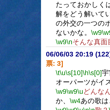
たっておかしく
解をどう解いて
の外交の一つの
ないかな。
\w9
\w
\w9
\n
そんな真面
06/06/03 20:19 (
票: 3]
\t
\u
\s[10]
\h
\s[0]
宇
オーパーツがイ
\w9
\w9
\u
どんな
か、
\w4
あの歌は