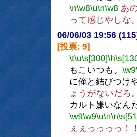
\n
\w8
\u
\n
\w8
あの
って感じやしな
06/06/03 19:56 (
[投票: 9]
\t
\u
\s[300]
\h
\s[13
もこいつも。
\w9
に俺と結びつけ
ょうがないだろ
カルト嫌いなん
\w9
\w9
\u
\n
\n
\s[5
ぇぇっっっっ！