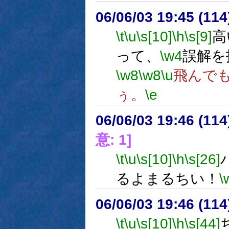
06/06/03 19:45 (
\t
\u
\s[10]
\h
\s[9]
高
って、
\w4
誤解を
\w8
\w8
\u
飛んで
ぅ。
\e
06/06/03 19:46 (
意: 1]
\t
\u
\s[10]
\h
\s[26]
るよまるちい！
\
06/06/03 19:46 (
\t
\u
\s[10]
\h
\s[44]