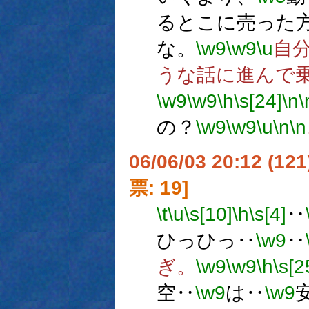
るとこに売った
な。
\w9
\w9
\u
自
うな話に進んで
\w9
\w9
\h
\s[24]
\n
\
の？
\w9
\w9
\u
\n
\n
06/06/03 20:12 (
票: 19]
\t
\u
\s[10]
\h
\s[4]
‥
ひっひっ‥
\w9
‥
ぎ。
\w9
\w9
\h
\s[2
空‥
\w9
は‥
\w9