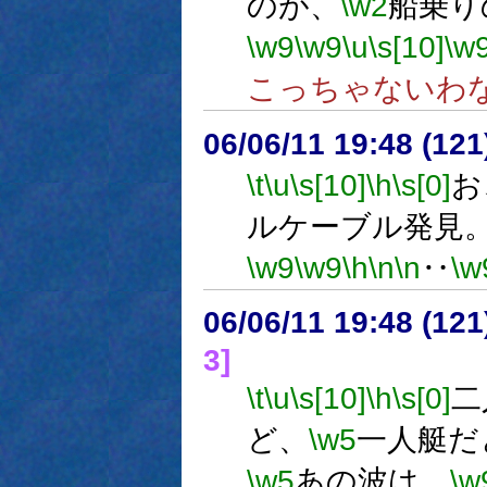
のが、
\w2
船乗り
\w9
\w9
\u
\s[10]
\w
こっちゃないわ
06/06/11 19:48 (12
\t
\u
\s[10]
\h
\s[0]
お
ルケーブル発見
\w9
\w9
\h
\n
\n
‥
\w
06/06/11 19:48 (
3]
\t
\u
\s[10]
\h
\s[0]
二
ど、
\w5
一人艇だ
\w5
あの波は。
\w