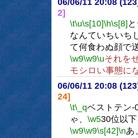
06/06/11 20:08 (
2]
\t
\u
\s[10]
\h
\s[8]
と
なんていちいち
て何食わぬ顔で
\w9
\w9
\u
それを
モシロい事態に
06/06/11 20:08 (
24]
\t
\_q
ベストテン-0
ゃ、
\w5
30位以
\w9
\w9
\s[42]
\n
あ