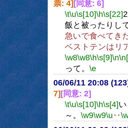
票: 4]
[同意: 6]
\t
\u
\s[10]
\h
\s[22]
飯と被ったりし
急いで食べてき
ベストテンはリ
\w8
\w8
\h
\s[9]
\n
\n
って。
\e
06/06/11 20:08 (
7]
[同意: 2]
\t
\u
\s[10]
\h
\s[4]
い
～。
\w9
\w9
\u
‥
\