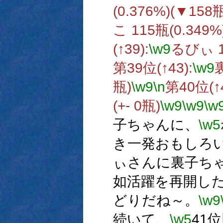
(0.376%)(▼158瓶
こ 115瓶(0.349%
(↑39):
\w9
るびぃ 10
第39位(↑43):
\w9
裏
瓶)
\w9
\n
第40位(↑4
(+- 0瓶)
\w9
\w9
\w
子ちゃんに、
\w5
き一発おもしろ
ぃさんに裏子ち
如活躍を再開し
どりだね～。
\w9
続いて、
\w5
41