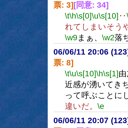
票: 3]
[同意: 34]
\t
\h
\s[0]
\u
\s[10]
‥
れてしまいそう
\w9
まぁ、
\w2
落
06/06/11 20:06 (
票: 8]
\t
\u
\s[10]
\h
\s[1]
由
近感が湧いてき
って呼ぶことに
違いだ。
\e
06/06/11 20:07 (