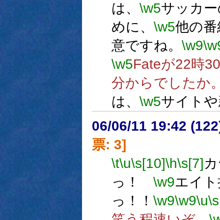
は、
\w5
サッカー
めに、
\w5
他の番
意ですね。
\w9
\w
\w5
Fateが22時
分からでしたか
は、
\w5
サイトや
06/06/11 19:42 (
票: 3]
\t
\u
\s[10]
\h
\s[7]
カ
っ！
\w9
エイト
っ！！
\w9
\w9
\u
\s
笑う程速いぞ、
\