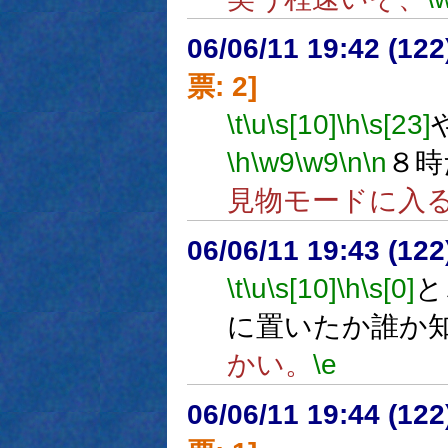
06/06/11 19:42 (
票: 2]
\t
\u
\s[10]
\h
\s[23]
\h
\w9
\w9
\n
\n
８時
見物モードに入
06/06/11 19:43 (12
\t
\u
\s[10]
\h
\s[0]
と
に置いたか誰か
かい。
\e
06/06/11 19:44 (