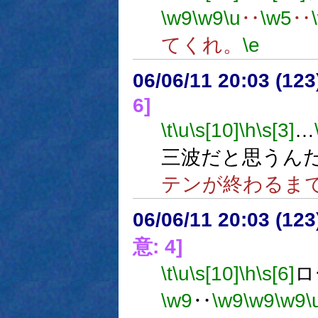
\w9
\w9
\u
‥
\w5
‥
てくれ。
\e
06/06/11 20:03 (
6]
\t
\u
\s[10]
\h
\s[3]
…
三波だと思うん
テンが終わるま
06/06/11 20:03 (
意: 4]
\t
\u
\s[10]
\h
\s[6]
ロ
\w9
‥
\w9
\w9
\w9
\