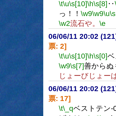
\t
\u
\s[10]
\h
\s[8]
‥
っ！！
\w9
\w9
\u
\s
\w2
流石や。
\e
06/06/11 20:02 (
票: 2]
\t
\u
\s[10]
\h
\s[0]
ベ
\w9
\s[7]
善からぬ
じょーびじょー
06/06/11 20:02 (
票: 17]
\t
\_q
ベストテン-0