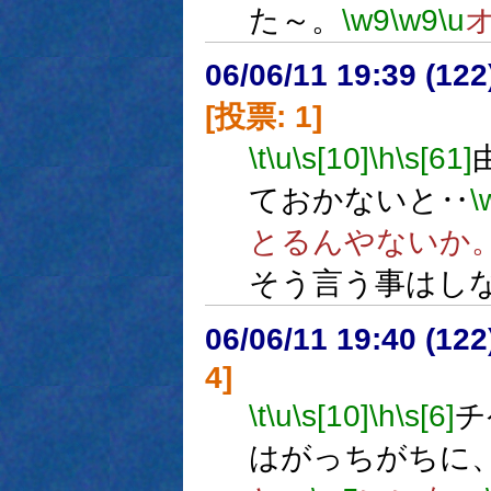
た～。
\w9
\w9
\u
06/06/11 19:39 (
[投票: 1]
\t
\u
\s[10]
\h
\s[61]
ておかないと‥
\
とるんやないか
そう言う事はし
06/06/11 19:40 (
4]
\t
\u
\s[10]
\h
\s[6]
チ
はがっちがちに