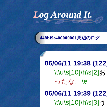
Log Around It.
448bf9c400000001周辺のログ
06/06/11 19:38 (12
\t
\u
\s[10]
\h
\s[2]
お
ったな。
\e
06/06/11 19:39 (
\t
\u
\s[10]
\h
\s[3]
う