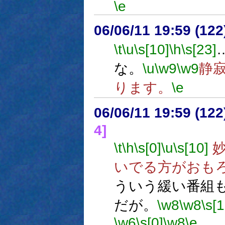
\e
06/06/11 19:59 (
\t
\u
\s[10]
\h
\s[23]
な。
\u
\w9
\w9
静
ります。
\e
06/06/11 19:59 (
4]
\t
\h
\s[0]
\u
\s[10]
妙
いでる方がおも
ういう緩い番組
だが。
\w8
\w8
\s[
\w6
\s[0]
\w8
\e