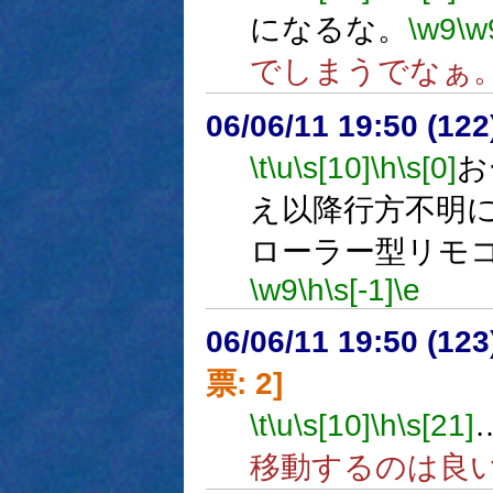
になるな。
\w9
\w
でしまうでなぁ
06/06/11 19:50 (12
\t
\u
\s[10]
\h
\s[0]
お
え以降行方不明
ローラー型リモ
\w9
\h
\s[-1]
\e
06/06/11 19:50 (
票: 2]
\t
\u
\s[10]
\h
\s[21]
移動するのは良