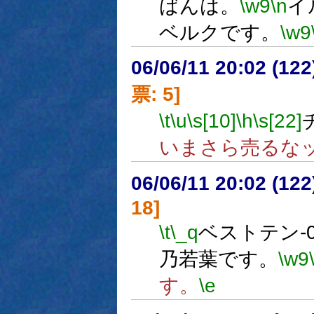
ばんは。
\w9
\n
イ
ベルクです。
\w9
06/06/11 20:02 (
票: 5]
\t
\u
\s[10]
\h
\s[22]
いまさら売るな
06/06/11 20:02 (
18]
\t
\_q
ベストテン-0
乃若葉です。
\w9
す。
\e