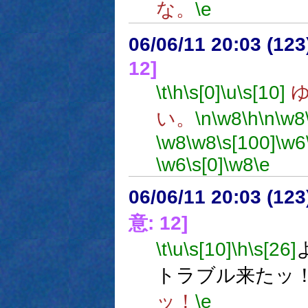
な。
\e
06/06/11 20:03 (
12]
\t
\h
\s[0]
\u
\s[10]
ゆ
い。
\n
\w8
\h
\n
\w8
\w8
\w8
\s[100]
\w6
\w6
\s[0]
\w8
\e
06/06/11 20:03 (
意: 12]
\t
\u
\s[10]
\h
\s[26]
トラブル来たッ
ッ！
\e