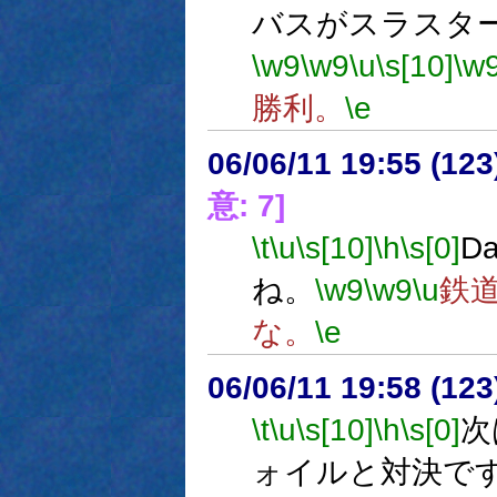
バスがスラスタ
\w9
\w9
\u
\s[10]
\w
勝利。
\e
06/06/11 19:55 (
意: 7]
\t
\u
\s[10]
\h
\s[0]
D
ね。
\w9
\w9
\u
鉄
な。
\e
06/06/11 19:58 (
\t
\u
\s[10]
\h
\s[0]
次
ォイルと対決で