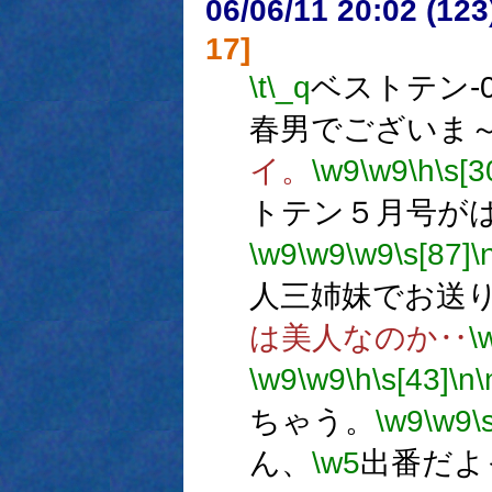
06/06/11 20:02 (
17]
\t
\_q
ベストテン-0
春男でございま
イ。
\w9
\w9
\h
\s[3
トテン５月号が
\w9
\w9
\w9
\s[87]
\
人三姉妹でお送
は美人なのか‥
\
\w9
\w9
\h
\s[43]
\n
\
ちゃう。
\w9
\w9
\
ん、
\w5
出番だよ