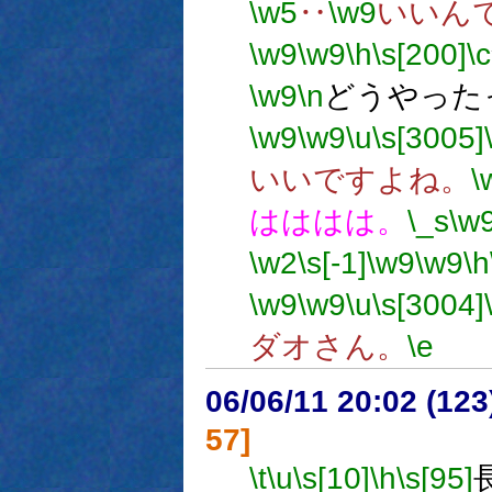
\w5
‥
\w9
いいん
\w9
\w9
\h
\s[200]
\c
\w9
\n
どうやった
\w9
\w9
\u
\s[3005]
いいですよね。
\
はははは。
\_s
\w
\w2
\s[-1]
\w9
\w9
\h
\w9
\w9
\u
\s[3004]
ダオさん。
\e
06/06/11 20:02 (
57]
\t
\u
\s[10]
\h
\s[95]