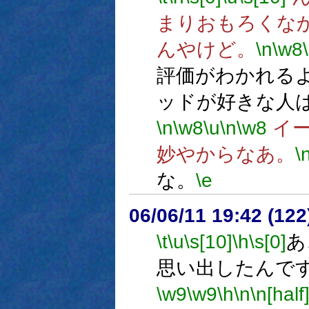
まりおもろくな
んやけど。
\n
\w8
評価がわかれる
ッドが好きな人
\n
\w8
\u
\n
\w8
イー
妙やからなあ。
\
な。
\e
06/06/11 19:42 (
\t
\u
\s[10]
\h
\s[0]
あ
思い出したんで
\w9
\w9
\h
\n
\n[half