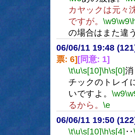
カヤックは元々
ですが。
\w9
\w9
\
の場合はまた違
06/06/11 19:48 (
票: 6]
[同意: 1]
\t
\u
\s[10]
\h
\s[0]
消
チックのトレイ
いですよ。
\w9
\w
るから。
\e
06/06/11 19:50 (
\t
\u
\s[10]
\h
\s[4]
‥