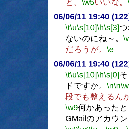
と、
\w5
いいな。
06/06/11 19:40 (
\t
\u
\s[10]
\h
\s[3]
つ
ないのにね～。
\
だろうが。
\e
06/06/11 19:40 (
\t
\u
\s[10]
\h
\s[0]
そ
ドですか。
\n
\n
\w
段でも整えるん
\w9
何かあったと
GMailのアカ