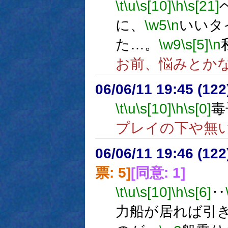
\t
\u
\s[10]
\h
\s[21]
に、
\w5
\n
いいタ
た…。
\w9
\s[5]
\n
お前、悩みとか
06/06/11 19:45 (
\t
\u
\s[10]
\h
\s[0]
毒
プレイの下や無
06/06/11 19:46 (
票: 5]
[同意: 1]
\t
\u
\s[10]
\h
\s[6]
‥
力船が居れば引