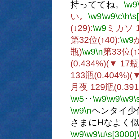
持っててね。
\w9
い。
\w9
\w9
\c
\h
\s
(↓29):
\w9
ミカソ 18
第32位(↑40):
\w9
か
瓶)
\w9
\n
第33位(↑3
(0.434%)(▼ 17瓶
133瓶(0.404%)(
月夜 129瓶(0.39
\w5
‥
\w9
\w9
\w9
\
\w9
\n
ヘンタイ少
さまにHなよく
\w9
\w9
\u
\s[3000]