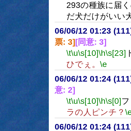
293の種族に届
だ犬だけがいい
06/06/12 01:23 (
票: 3]
[同意: 3]
\t
\u
\s[10]
\h
\s[23]
ひでぇ。
\e
06/06/12 01:24 (11
意: 2]
\t
\u
\s[10]
\h
\s[0]
フ
ラの人ピンチ？
\
06/06/12 01:24 (