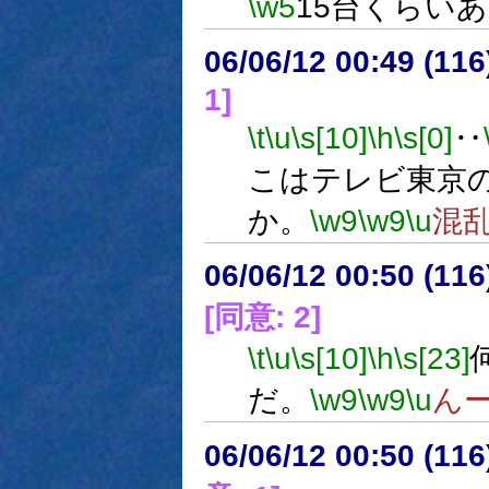
\w5
15台くらい
06/06/12 00:49 (
1]
\t
\u
\s[10]
\h
\s[0]
‥
こはテレビ東京
か。
\w9
\w9
\u
混
06/06/12 00:50 (
[同意: 2]
\t
\u
\s[10]
\h
\s[23]
だ。
\w9
\w9
\u
ん
06/06/12 00:50 (11