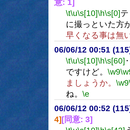
意: 1]
\t
\u
\s[10]
\h
\s[0]
テ
に撮っといた方
早くなる事は無
06/06/12 00:51 (
\t
\u
\s[10]
\h
\s[60]
ですけど。
\w9
\w
ましょうか。
\w9
ね。
\e
06/06/12 00:52 (
4]
[同意: 3]