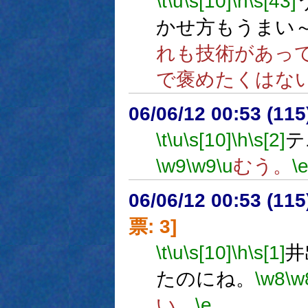
\t
\u
\s[10]
\h
\s[43]
かせ方もうまい
れも技術があっ
で褒めたくはな
06/06/12 00:53 (
\t
\u
\s[10]
\h
\s[2]
テ
\w9
\w9
\u
むう。
\
06/06/12 00:53 (
票: 3]
\t
\u
\s[10]
\h
\s[1]
井
たのにね。
\w8
\w
い。
\e