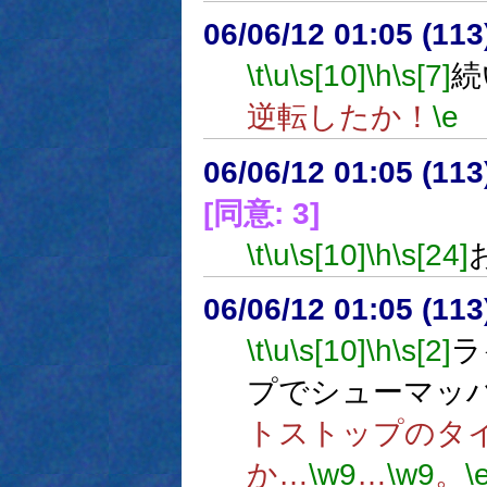
06/06/12 01:05 (11
\t
\u
\s[10]
\h
\s[7]
続
逆転したか！
\e
06/06/12 01:05 (
[同意: 3]
\t
\u
\s[10]
\h
\s[24]
06/06/12 01:05 (
\t
\u
\s[10]
\h
\s[2]
ラ
プでシューマッ
トストップのタ
か…
\w9
…
\w9
。
\