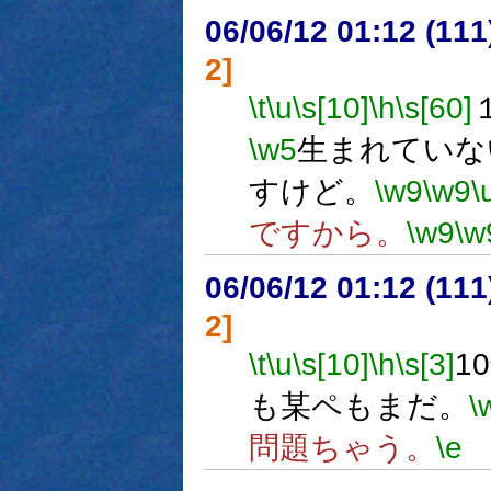
06/06/12 01:12 (
2]
\t
\u
\s[10]
\h
\s[60]
\w5
生まれていな
すけど。
\w9
\w9
\
ですから。
\w9
\w
06/06/12 01:12 (
2]
\t
\u
\s[10]
\h
\s[3]
1
も某ペもまだ。
\
問題ちゃう。
\e