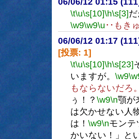
06/06/12 01:15 (
\t
\u
\s[10]
\h
\s[3]
だ
\w9
\w9
\u
･･もき
06/06/12 01:17 (
[投票: 1]
\t
\u
\s[10]
\h
\s[23]
いますが。
\w9
\w
もならないだろ
ぅ！？
\w9
\n
顎が
は欠かせない人
は！
\w9
\n
モンテ
かいない！」と