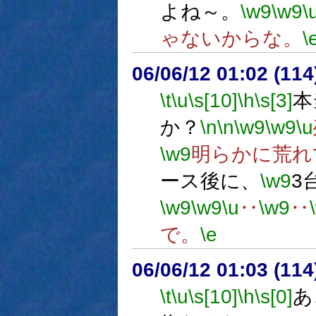
よね～。
\w9
\w9
\
ゃないからな。
\
06/06/12 01:02 (
\t
\u
\s[10]
\h
\s[3]
本
か？
\n
\n
\w9
\w9
\u
\w9
明らかに荒れ
ース後に、
\w9
3
\w9
\w9
\u
‥
\w9
‥
で。
\e
06/06/12 01:03 (
\t
\u
\s[10]
\h
\s[0]
あ