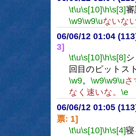
\t
\u
\s[10]
\h
\s[3]
審
\w9
\w9
\u
ないな
06/06/12 01:04 (
3]
\t
\u
\s[10]
\h
\s[8]
シ
回目のピットスト
\w9
。
\w9
\w9
\u
さ
なく速いな。
\e
06/06/12 01:05 (
票: 1]
\t
\u
\s[10]
\h
\s[4]
寝