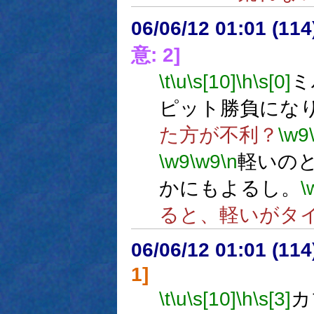
06/06/12 01:01 (11
意: 2]
\t
\u
\s[10]
\h
\s[0]
ミ
ピット勝負にな
た方が不利？
\w9
\w9
\w9
\n
軽いの
かにもよるし。
\
ると、軽いがタ
06/06/12 01:01 (
1]
\t
\u
\s[10]
\h
\s[3]
カ