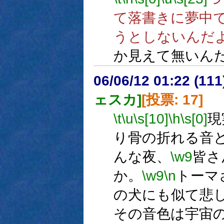
て落書きに夢中
うとしないんだ
か見えて無いん
06/06/12 01:22 (
ェスカ]
[投票: 17]
\t
\u
\s[10]
\h
\s[0]
現
り骨の折れる音
んな夜、
\w9
皆さ
か。
\w9
\n
トーマ
の犬にも似て悲
その音色は宇宙の