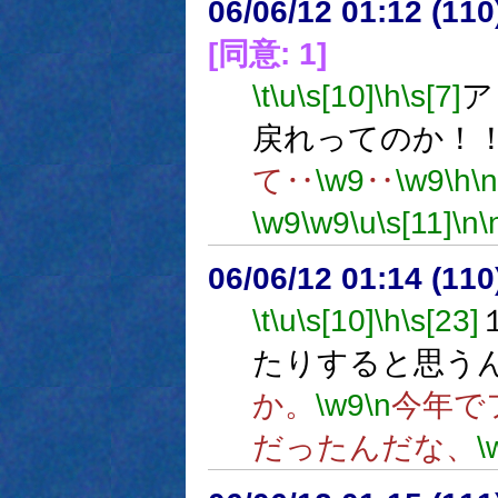
06/06/12 01:12 (11
[同意: 1]
\t
\u
\s[10]
\h
\s[7]
ア
戻れってのか！
て‥
\w9
‥
\w9
\h
\n
\w9
\w9
\u
\s[11]
\n
\
06/06/12 01:14 (
\t
\u
\s[10]
\h
\s[23]
たりすると思う
か。
\w9
\n
今年で
だったんだな、
\