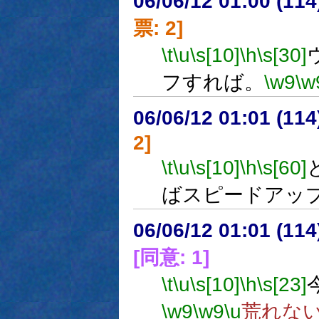
06/06/12 01:00 (
票: 2]
\t
\u
\s[10]
\h
\s[30]
フすれば。
\w9
\w
06/06/12 01:01 (
2]
\t
\u
\s[10]
\h
\s[60]
ばスピードアッ
06/06/12 01:01 (
[同意: 1]
\t
\u
\s[10]
\h
\s[23]
\w9
\w9
\u
荒れな