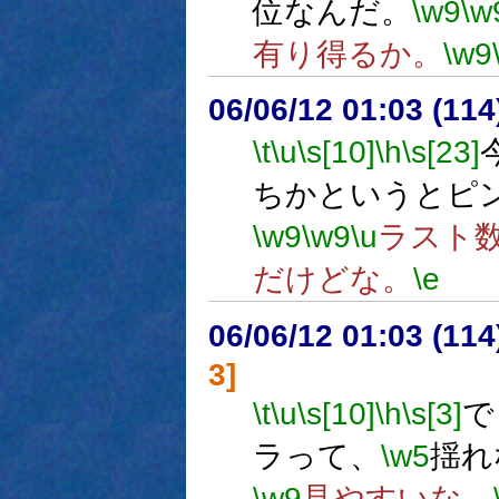
位なんだ。
\w9
\w
有り得るか。
\w9
06/06/12 01:03 (11
\t
\u
\s[10]
\h
\s[23]
ちかというとピ
\w9
\w9
\u
ラスト
だけどな。
\e
06/06/12 01:03 (
3]
\t
\u
\s[10]
\h
\s[3]
で
ラって、
\w5
揺れ
\w9
見やすいな。