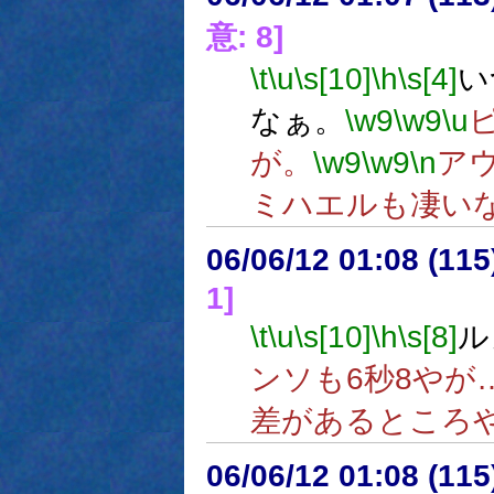
意: 8]
\t
\u
\s[10]
\h
\s[4]
い
なぁ。
\w9
\w9
\u
が。
\w9
\w9
\n
ア
ミハエルも凄い
06/06/12 01:08 (
1]
\t
\u
\s[10]
\h
\s[8]
ル
ンソも6秒8やが
差があるところ
06/06/12 01:08 (