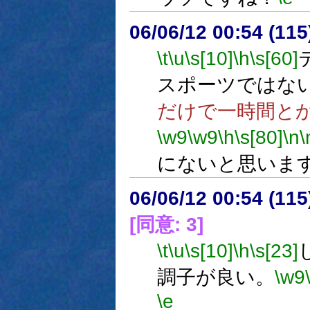
06/06/12 00:54 (
\t
\u
\s[10]
\h
\s[60]
スポーツではな
だけで一時間と
\w9
\w9
\h
\s[80]
\n
\
にないと思いま
06/06/12 00:54 (
[同意: 3]
\t
\u
\s[10]
\h
\s[23]
調子が良い。
\w9
\e