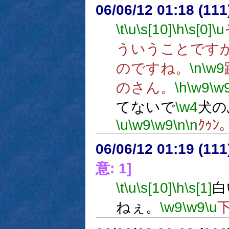
06/06/12 01:18 (11
\t
\u
\s[10]
\h
\s[0]
\u
ういうことです
のですね。
\n
\w9
のさん。
\h
\w9
\w
てないで
\w4
犬の
\u
\w9
\w9
\n
\n
ｸｩﾝ
06/06/12 01:19 (
意: 1]
\t
\u
\s[10]
\h
\s[1]
白
ねぇ。
\w9
\w9
\u