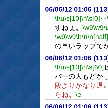
06/06/12 01:06 (
\t
\u
\s[10]
\h
\s[0]
‥
すねぇ。
\w9
\w9
\
\w9
\w9
\h
\n
\n[half
の早いラップで
06/06/12 01:06 (
\t
\u
\s[10]
\h
\s[60]
バーの人もどか
段よりかなり遅
らね。
\e
06/06/12 01:06 (