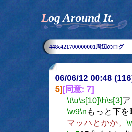
Log Around It.
448c421700000001周辺のログ
06/06/12 00:48 (
5]
[同意: 7]
\t
\u
\s[10]
\h
\s[3]
ア
\w9
\n
もっと下を
マッハとかか。
\