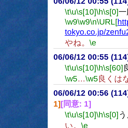
06/06/12 00:55 (11
\t
\u
\s[10]
\h
\s[0]
一
\w9
\w9
\n
\URL[
htt
tokyo.co.jp/zenfu
やね。
\e
06/06/12 00:55 (
\t
\u
\s[10]
\h
\s[60]
\w5
…
\w5
良くは
06/06/12 00:56 (
1]
[同意: 1]
\t
\u
\s[10]
\h
\s[0]
う
い。
\e