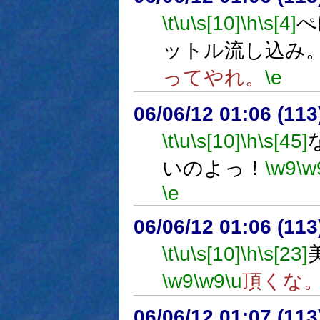
\t
\u
\s[10]
\h
\s[4]
ぺ
ットル流し込み
ってやれ。
\e
06/06/12 01:06 (
\t
\u
\s[10]
\h
\s[45]
いのよっ！
\w9
\w
\e
06/06/12 01:06 (
\t
\u
\s[10]
\h
\s[23]
\w9
\w9
\u
頂くな
06/06/12 01:07 (11