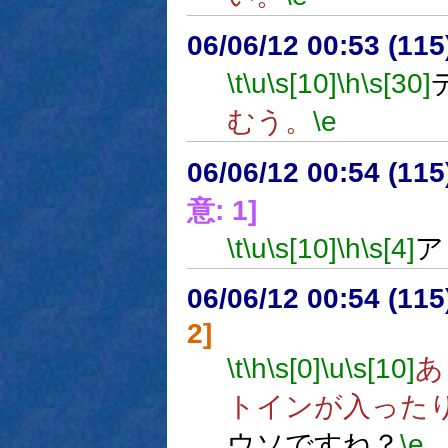
06/06/12 00:53 (
\t
\u
\s[10]
\h
\s[30]
むう。
\e
06/06/12 00:54 (
意: 1]
\t
\u
\s[10]
\h
\s[4]
ア
06/06/12 00:54 (
2]
\t
\h
\s[0]
\u
\s[10]
あ
トインが入った
ウソですね？
\e