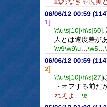
戦わなきゃ現実
06/06/12 00:59 (
1]
\t
\u
\s[10]
\h
\s[60]
人とは速度差が
\w9
\w9
\u
…
\w5
…
06/06/12 00:59 (
2]
\t
\u
\s[10]
\h
\s[27]
トオフする前だ
ねえよ。
\e