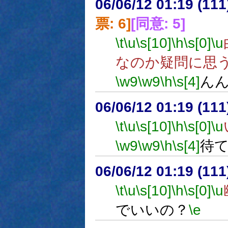
06/06/12 01:19 (
票: 6]
[同意: 5]
\t
\u
\s[10]
\h
\s[0]
\u
なのか疑問に思
\w9
\w9
\h
\s[4]
ん
06/06/12 01:19 (
\t
\u
\s[10]
\h
\s[0]
\u
\w9
\w9
\h
\s[4]
待
06/06/12 01:19 (
\t
\u
\s[10]
\h
\s[0]
\u
でいいの？
\e