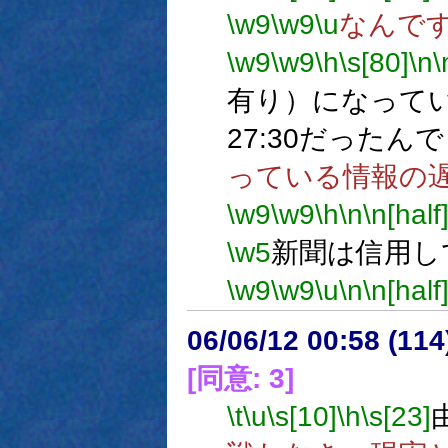
\w9
\w9
\u
なんで
\w9
\w9
\h
\s[80]
\n
\
有り）になって
27:30だったん
っている情報の
\w9
\w9
\h
\n
\n[half
\w5
新聞は信用し
\w9
\w9
\u
\n
\n[half
06/06/12 00:58 (
[同意: 3]
\t
\u
\s[10]
\h
\s[23]