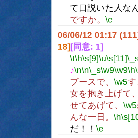
て口説いた人な
ですか。
\e
06/06/12 01:17 (11
18]
[同意: 1]
\t
\h
\s[9]
\u
\s[11]
\_
♪
\n
\n
\_s
\w9
\w9
\h
ブースで、
\w5
す
女を抱き上げて
せてあげて、
\w5
んな一日。
\h
\s[1
だ！！
\e