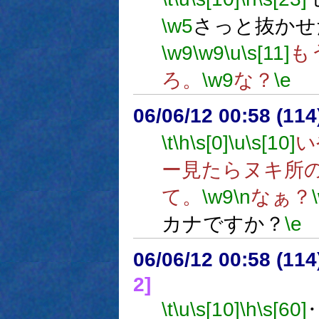
\w5
さっと抜かせ
\w9
\w9
\u
\s[11]
も
ろ。
\w9
な？
\e
06/06/12 00:58 (11
\t
\h
\s[0]
\u
\s[10]
い
ー見たらヌキ所
て。
\w9
\n
なぁ？
カナですか？
\e
06/06/12 00:58 (
2]
\t
\u
\s[10]
\h
\s[60]