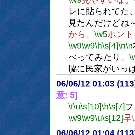
レに貼られてた
見たんだけどね
から、
\w5
ホント
\w9
\w9
\h
\s[4]
\n
\n
べってみたり、
\
脇に民家がいっ
06/06/12 01:03 (11
意: 5]
\t
\u
\s[10]
\h
\s[7]
フ
\w9
\w9
\u
\s[12]
早
06/06/12 01:04 (