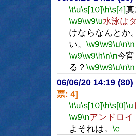
\t
\u
\s[10]
\h
\s[4]
真
\w9
\w9
\u
水泳は
けならなんとか
い。
\w9
\w9
\u
\n
\n
\w9
\w9
\h
\n
\n
今宵
る？
\w9
\w9
\u
\n
\n
06/06/20 14:19 (
票: 4]
\t
\u
\s[10]
\h
\s[0]
\u
\w9
\n
アンドロイ
よそれは。
\e