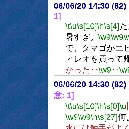
06/06/20 14:30 (
1]
\t
\u
\s[10]
\h
\s[4]
た
暑すぎ。
\w9
\w9
\
で、タマゴかエ
ィレオを買って
かった‥
\w9
‥
\w
06/06/20 14:30 (
意: 1]
\t
\u
\s[10]
\h
\s[0]
\u
\w9
\w9
\h
\s[27]
何
水には触手がよ