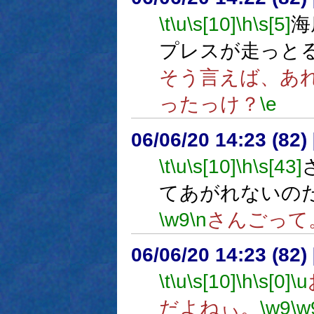
\t
\u
\s[10]
\h
\s[5]
海
プレスが走っと
そう言えば、あ
ったっけ？
\e
06/06/20 14:23 (
\t
\u
\s[10]
\h
\s[43]
てあがれないの
\w9
\n
さんごって
06/06/20 14:23 (
\t
\u
\s[10]
\h
\s[0]
\u
だよねぃ。
\w9
\w