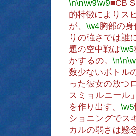
\n
\n
\w9
\w9
■CB 
的特徴によりス
が、
\w4
胸部の身
りの強さでは誰
題の空中戦は
\w5
かするの。
\n
\n
\w
数少ないボトル
った彼女の放つ
スミョルニール
を作り出す。
\w5
ショニングでス
カルの弱さは懸