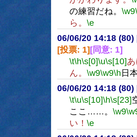
の練習だね。
\w9
ら。
\e
06/06/20 14:18 (80
[投票: 1]
[同意: 1]
\t
\h
\s[0]
\u
\s[10]
あ
ん。
\w9
\w9
\h
日
06/06/20 14:18 (
\t
\u
\s[10]
\h
\s[23]
ここ……。
\w9
\w
い！
\e