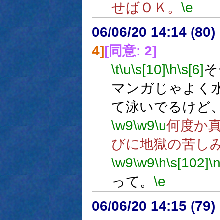
せばＯＫ。
\e
06/06/20 14:14 (
4]
[同意: 2]
\t
\u
\s[10]
\h
\s[6]
そ
マンガじゃよく
て泳いでるけど
\w9
\w9
\u
何度か
びに地獄の苦し
\w9
\w9
\h
\s[102]
\
って。
\e
06/06/20 14:15 (