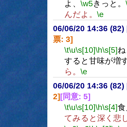
よ、
\w5
きっと。
んだよ。
\e
06/06/20 14:36 (
票: 3]
\t
\u
\s[10]
\h
\s[5]
ね
すると甘味が増
ら。
\e
06/06/20 14:36 (
2]
[同意: 5]
\t
\u
\s[10]
\h
\s[4]
食
てみると深く悲