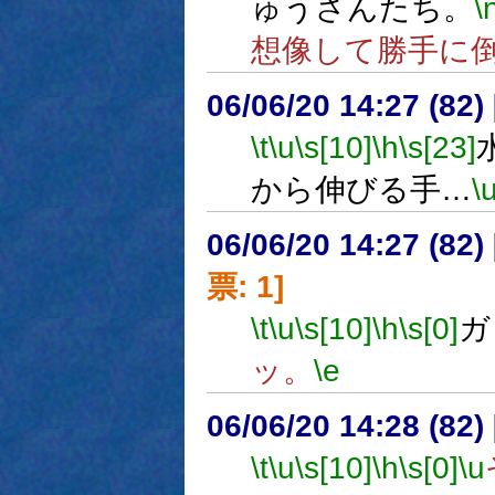
ゅうさんたち。
\
想像して勝手に
06/06/20 14:27 (
\t
\u
\s[10]
\h
\s[23]
から伸びる手…
\
06/06/20 14:27 (
票: 1]
\t
\u
\s[10]
\h
\s[0]
ガ
ッ。
\e
06/06/20 14:28 (
\t
\u
\s[10]
\h
\s[0]
\u