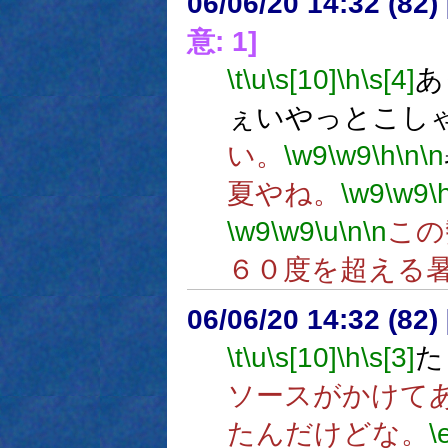
06/06/20 14:32 (
意: 1]
\t
\u
\s[10]
\h
\s[4]
あ
ぇいやっとこし
い。
\w9
\w9
\h
\n
\n
夏やね。
\w9
\w9
\
\w9
\w9
\u
\n
\n
この
６０度を超える
06/06/20 14:32 (
\t
\u
\s[10]
\h
\s[3]
た
ソースがかけて
たんだけどな。
\