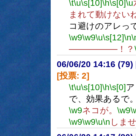
\t
\u
\s[10]
\h
\s[0]
\u
まれて動けない
コ避けのアレっ
\w9
\w9
\u
\s[12]
\n
\
────────！？
06/06/20 14:16 (
[投票: 2]
\t
\u
\s[10]
\h
\s[0]
ア
で、効果あるで
\w9
ネコが。
\w9
\
\w9
\w9
\u
\n
しま