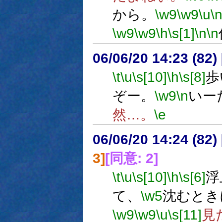
から。
\w9
\w9
\u
\
\w9
\w9
\h
\s[1]
\n
\n
06/06/20 14:23 (
\t
\u
\s[10]
\h
\s[8]
歩
ぞー。
\w9
\n
いー
然…。
\e
06/06/20 14:24 (
3]
[同意: 2]
\t
\u
\s[10]
\h
\s[6]
浮
て、
\w5
沈むとき
\w9
\w9
\u
\s[11]
見