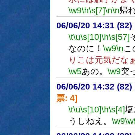
\w9
\h
\s[7]
\n
\n
帰
06/06/20 14:31 (
\t
\u
\s[10]
\h
\s[57]
なのに！
\w9
\n
こ
りこは元気だな
\w5
あの。
\w9
突
06/06/20 14:32 (
票: 4]
\t
\u
\s[10]
\h
\s[4]
塩
うしねえ。
\w9
\w