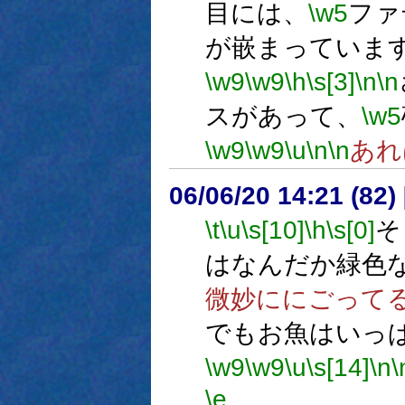
目には、
\w5
ファ
が嵌まっていま
\w9
\w9
\h
\s[3]
\n
\n
スがあって、
\w5
\w9
\w9
\u
\n
\n
あれ
06/06/20 14:21 (
\t
\u
\s[10]
\h
\s[0]
そ
はなんだか緑色
微妙ににごって
でもお魚はいっ
\w9
\w9
\u
\s[14]
\n
\
\e