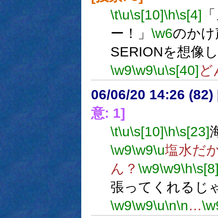
\t
\u
\s[10]
\h
\s[4]
「
ー！」
\w6
のかけ
SERIONを想
\w9
\w9
\u
\s[40]
ど
06/06/20 14:26 (
意: 1]
\t
\u
\s[10]
\h
\s[23]
\w9
\w9
\u
塩水だ
ん？
\w9
\w9
\h
\s[8
張ってくれるじ
\w9
\w9
\u
\n
\n
…
\w