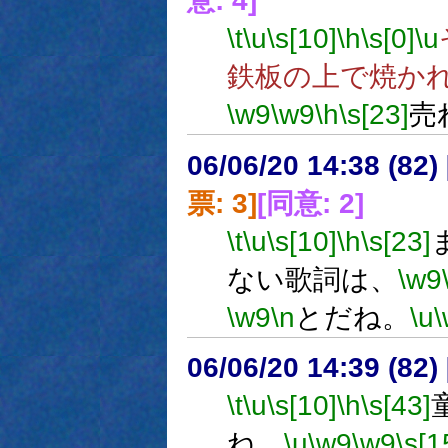
意: 4]
\t
\u
\s[10]
\h
\s[0]
\u
鉄板の上で焼か
\w9
\w9
\h
\s[23]
売
06/06/20 14:38 (
票: 3]
[同意: 2]
\t
\u
\s[10]
\h
\s[23]
ない歌詞は、
\w9
\w9
\n
とだね。
\u
06/06/20 14:39 (
\t
\u
\s[10]
\h
\s[43]
ね。
\u
\w9
\w9
\s[1