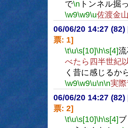
で
\n
トンネル掘
\w9
\w9
\u
佐渡金
06/06/20 14:27 (82
票: 1]
\t
\u
\s[10]
\h
\s[4]
流
べたら四半世紀
く昔に感じるか
\w9
\w9
\u
\n
\n
実際
06/06/20 14:27 (
票: 2]
\t
\u
\s[10]
\h
\s[4]
ブ