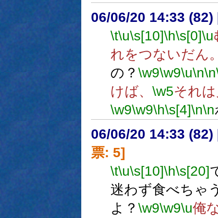
06/06/20 14:33 (
\t
\u
\s[10]
\h
\s[0]
\u
れをつないだん
の？
\w9
\w9
\u
\n
\n
けば、
\w5
それは
\w9
\w9
\h
\s[4]
\n
\n
06/06/20 14:33 (
票: 5]
\t
\u
\s[10]
\h
\s[20]
迷わず食べちゃ
よ？
\w9
\w9
\u
俺