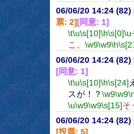
06/06/20 14:24 (
票: 2]
[同意: 1]
\t
\u
\s[10]
\h
\s[0]
\u
こ。
\w9
\w9
\h
\s[2
06/06/20 14:24 (
[同意: 1]
\t
\u
\s[10]
\h
\s[24]
スが！？
\w9
\w9
\
\u
\w9
\w9
\s[15]
そ
06/06/20 14:24 (
[投票: 5]