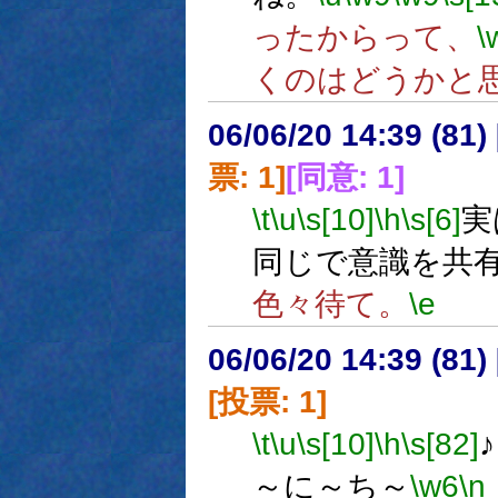
ったからって、
\
くのはどうかと
06/06/20 14:39 (81
票: 1]
[同意: 1]
\t
\u
\s[10]
\h
\s[6]
実
同じで意識を共
色々待て。
\e
06/06/20 14:39 (
[投票: 1]
\t
\u
\s[10]
\h
\s[82]
～に～ち～
\w6
\n