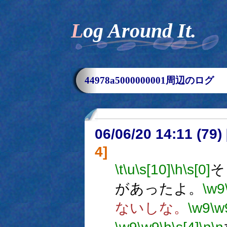
Log Around It.
44978a5000000001周辺のログ
06/06/20 14:11 (
4]
\t
\u
\s[10]
\h
\s[0]
そ
があったよ。
\w9
ないしな。
\w9
\w