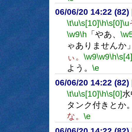
06/06/20 14:22 (
\t
\u
\s[10]
\h
\s[0]
\u
\w9
\h
「やあ、
\w
ゃありませんか
ぃ。
\w9
\w9
\h
\s[4
よう。
\e
06/06/20 14:22 (
\t
\u
\s[10]
\h
\s[0]
水
タンク付きとか
な。
\e
06/06/20 14:22 (82