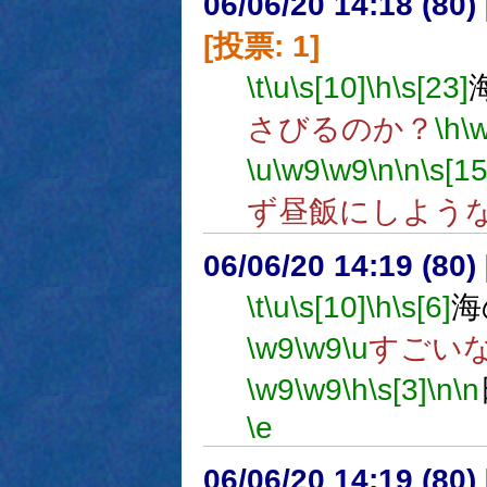
06/06/20 14:18 (
[投票: 1]
\t
\u
\s[10]
\h
\s[23]
さびるのか？
\h
\
\u
\w9
\w9
\n
\n
\s[15
ず昼飯にしよう
06/06/20 14:19 (
\t
\u
\s[10]
\h
\s[6]
海
\w9
\w9
\u
すごい
\w9
\w9
\h
\s[3]
\n
\n
\e
06/06/20 14:19 (