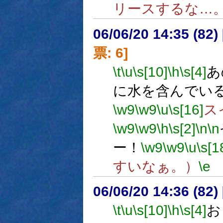
リースするな…
06/06/20 14:35 (
票: 6]
\t
\u
\s[10]
\h
\s[4]
あ
に水を含んでい
\w9
\w9
\u
\s[16]
ス
\w9
\w9
\h
\s[2]
\n
\n
ー！
\w9
\w9
\u
\s[1
すいなぁ。）
\e
06/06/20 14:36 (
\t
\u
\s[10]
\h
\s[4]
お