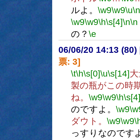
ルよ。
\w9
\w9
\u
\
\w9
\w9
\h
\s[4]
\n
\n
の？
\e
06/06/20 14:13 (
票: 3]
\t
\h
\s[0]
\u
\s[14]
大
製の瓶がこの時
ね。
\w9
\w9
\h
\s[4
のですよ。
\w9
\w
ダウト。
\w9
\w9
\
っすりなのです