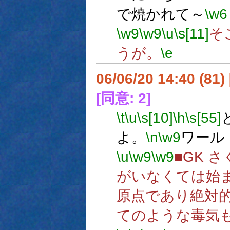
で焼かれて～
\w6
\w9
\w9
\u
\s[11]
そ
うが。
\e
06/06/20 14:40 (81
[同意: 2]
\t
\u
\s[10]
\h
\s[55]
よ。
\n
\w9
ワール
\u
\w9
\w9
■GK さ
がいなくては始
原点であり絶対
てのような毒気