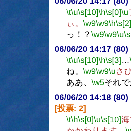
06/06/20 14:17 (
\t
\u
\s[10]
\h
\s[0]
\u
ぃ。
\w9
\w9
\h
\s[2
っ！？
\w9
\w9
\u
\s
06/06/20 14:17 (
\t
\u
\s[10]
\h
\s[3]
…
ね。
\w9
\w9
\u
さ
ああ、
\w5
それで
06/06/20 14:18 (
[投票: 2]
\t
\h
\s[0]
\u
\s[10]
海
かかわります。
\