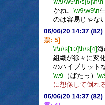
\w9
\w9
\h
\s[6]
\n
\n
かね。
\w9
\w9
\n
のは容易じゃな
06/06/20 14:37 (
票: 5]
\t
\u
\s[10]
\h
\s[4]
海
組織が徐々に変
のハイブリット
\w9
（ぱたっ）
\w
に想像して倒れ
06/06/20 14:37 (