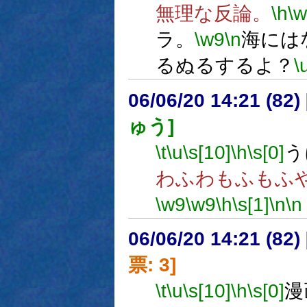
無理な反論。
\h
\
ラ。
\w9
\n
海には
るぬるするよ？
\
06/06/20 14:21 (
ゅう]
\t
\u
\s[10]
\h
\s[0]
う
わふわもふもふ
\w9
\w9
\h
\s[1]
\n
\n
06/06/20 14:21 (
票: 3]
\t
\u
\s[10]
\h
\s[0]
漫