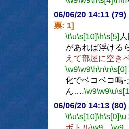
\w9
\w9
\h
\s[4]
\n
\n
06/06/20 14:11 (
票: 1]
\t
\u
\s[10]
\h
\s[5]
人
があれば浮ける
えて部屋に空き
\w9
\w9
\h
\n
\n
\s[0]
化でベコベコ鳴
ん….
\w9
\w9
\u
\s[
06/06/20 14:13 (
\t
\u
\s[10]
\h
\s[0]
\u
ボトル
\w9
…
\w9