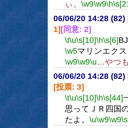
ぃ。
\w9
\w9
\h
\s[2
06/06/20 14:28 (
1]
[同意: 2]
\t
\u
\s[10]
\h
\s[6]
B
\w5
マリンエクス
\w9
\w9
\u
…やつ
06/06/20 14:28 (
[投票: 3]
\t
\u
\s[10]
\h
\s[44]
思ってＪＲ四国
たよ。
\u
\w9
\w9
\s