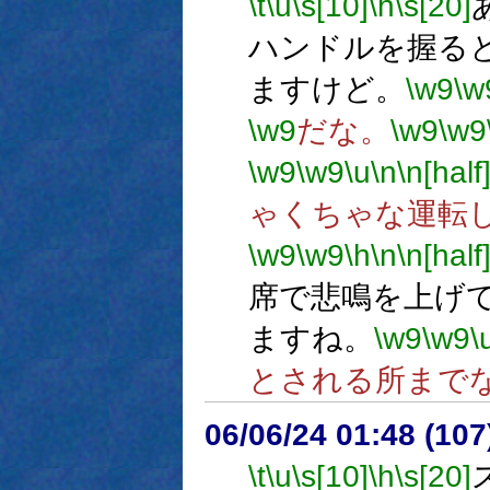
\t
\u
\s[10]
\h
\s[20]
ハンドルを握る
ますけど。
\w9
\w
\w9
だな。
\w9
\w9
\w9
\w9
\u
\n
\n[half
ゃくちゃな運転
\w9
\w9
\h
\n
\n[half
席で悲鳴を上げ
ますね。
\w9
\w9
\
とされる所まで
06/06/24 01:48 (
\t
\u
\s[10]
\h
\s[20]