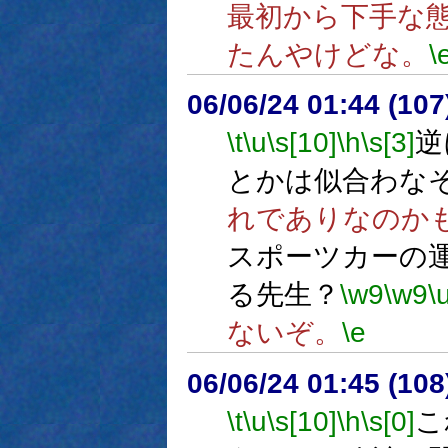
最初から下手な
たんやけどな。
\
06/06/24 01:44 (
\t
\u
\s[10]
\h
\s[3]
逆
とかは似合わな
れでありなのか
スポーツカーの
る先生？
\w9
\w9
\
ないぞ。
\e
06/06/24 01:45 (
\t
\u
\s[10]
\h
\s[0]
こ