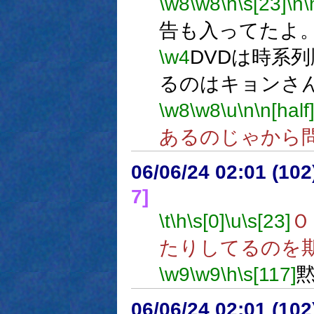
\w8
\w8
\h
\s[23]
\n
\
告も入ってたよ
\w4
DVDは時系
るのはキョンさ
\w8
\w8
\u
\n
\n[half
あるのじゃから
06/06/24 02:01 (10
7]
\t
\h
\s[0]
\u
\s[23]
Ｏ
たりしてるのを
\w9
\w9
\h
\s[117]
06/06/24 02:01 (