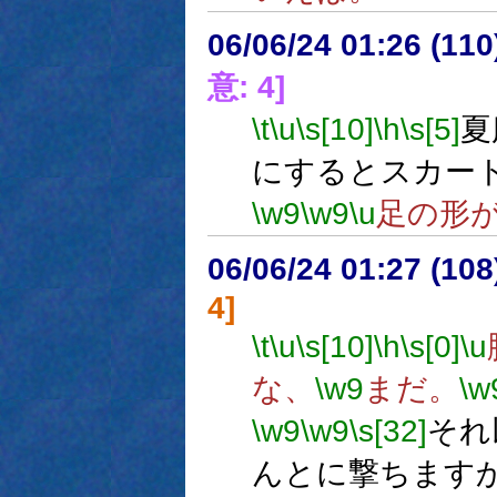
06/06/24 01:26 (
意: 4]
\t
\u
\s[10]
\h
\s[5]
夏
にするとスカー
\w9
\w9
\u
足の形
06/06/24 01:27 (
4]
\t
\u
\s[10]
\h
\s[0]
\u
な、
\w9
まだ。
\w
\w9
\w9
\s[32]
それ
んとに撃ちます