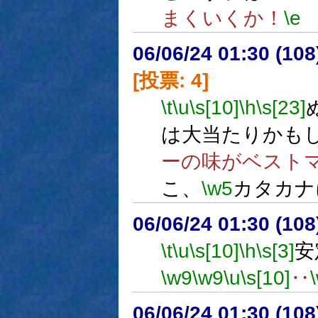
まくいくか！
\e
06/06/24 01:30 (
[投票: 4]
\t
\u
\s[10]
\h
\s[23]
は大当たりかも
ーの味がベスト
こ、
\w5
カタカナ
06/06/24 01:30 (
\t
\u
\s[10]
\h
\s[3]
安
\w9
\w9
\u
\s[10]
‥
06/06/24 01:30 (