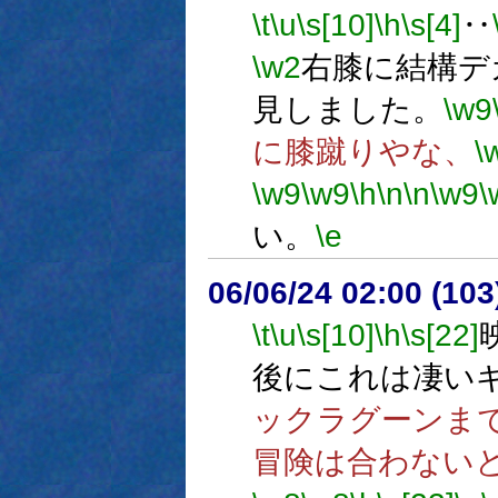
\t
\u
\s[10]
\h
\s[4]
‥
\w2
右膝に結構デ
見しました。
\w9
に膝蹴りやな、
\
\w9
\w9
\h
\n
\n
\w9
\
い。
\e
06/06/24 02:00 (
\t
\u
\s[10]
\h
\s[22]
後にこれは凄い
ックラグーンま
冒険は合わない