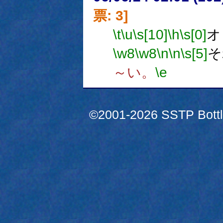
票: 3]
\t
\u
\s[10]
\h
\s[0]
オ
\w8
\w8
\n
\n
\s[5]
そ
～い。
\e
©2001-2026 SSTP Bottle 