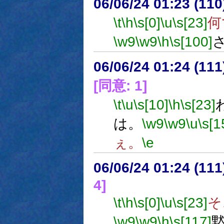
06/06/24 01:23 (11
\t
\h
\s[0]
\u
\s[23]
何
\w9
\w9
\h
\s[100]
06/06/24 01:24 (
[同意: 1]
\t
\u
\s[10]
\h
\s[23]
は。
\w9
\w9
\u
\s[1
ぇ。
\e
06/06/24 01:24 (11
4]
\t
\h
\s[0]
\u
\s[23]
そ
\w9
\w9
\h
\s[117]