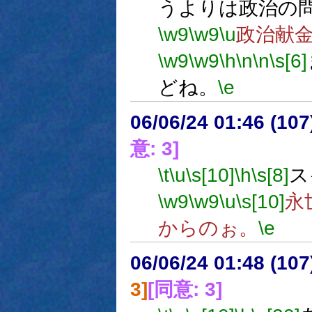
うよりは政治の
\w9
\w9
\u
政治献
\w9
\w9
\h
\n
\n
\s[6]
どね。
\e
06/06/24 01:46 (
意: 3]
\t
\u
\s[10]
\h
\s[8]
ス
\w9
\w9
\u
\s[10]
永
からのぉ。
\e
06/06/24 01:48 (
3]
[同意: 3]