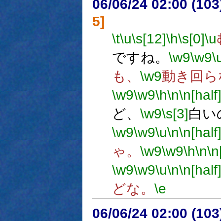
06/06/24 02:00 (
5]
\t
\u
\s[12]
\h
\s[0]
\u
ですね。
\w9
\w9
\
も、
\w9
動き回ら
\w9
\w9
\h
\n
\n[half
ど、
\w9
\s[3]
白い
\w9
\w9
\u
\n
\n[half
ゃ。
\w9
\w9
\h
\n
\n
\w9
\w9
\u
\n
\n[half
どな。
\e
06/06/24 02:00 (