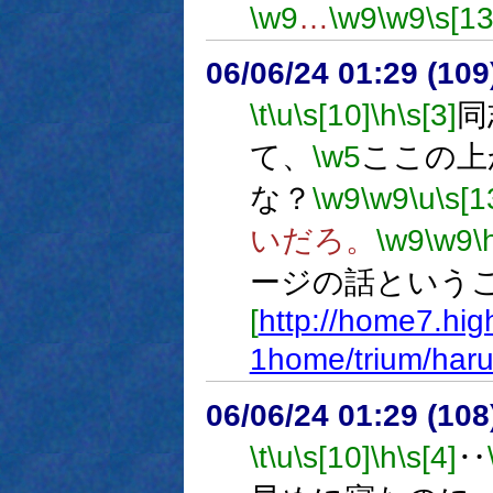
\w9
…
\w9
\w9
\s[13
06/06/24 01:29 (
\t
\u
\s[10]
\h
\s[3]
同
て、
\w5
ここの上
な？
\w9
\w9
\u
\s[1
いだろ。
\w9
\w9
\
ージの話という
[
http://home7.hig
1home/trium/haru
06/06/24 01:29 (
\t
\u
\s[10]
\h
\s[4]
‥