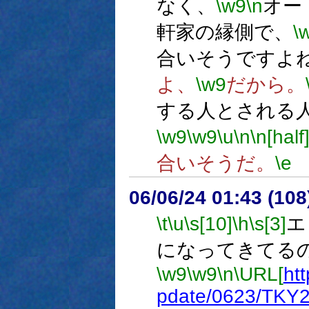
なく、
\w9
\n
オー
軒家の縁側で、
\
合いそうですよ
よ、
\w9
だから。
する人とされる
\w9
\w9
\u
\n
\n[half
合いそうだ。
\e
06/06/24 01:43 (10
\t
\u
\s[10]
\h
\s[3]
エ
になってきてる
\w9
\w9
\n
\URL[
ht
pdate/0623/TKY