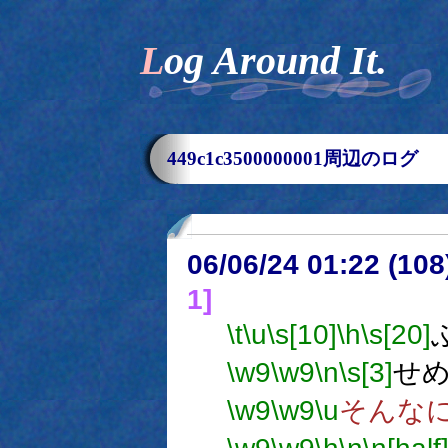
Log Around It.
449c1c3500000001周辺のログ
06/06/24 01:22 (
1]
\t
\u
\s[10]
\h
\s[20]
\w9
\w9
\n
\s[3]
せ
\w9
\w9
\u
そんな