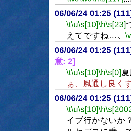
06/06/24 01:25 (
\t
\u
\s[10]
\h
\s[23]
えてですね…。
\
06/06/24 01:25 (11
意: 2]
\t
\u
\s[10]
\h
\s[0]
夏
ぁ、風通し良く
06/06/24 01:25 (
\t
\u
\s[10]
\h
\s[200
イブ行かないか