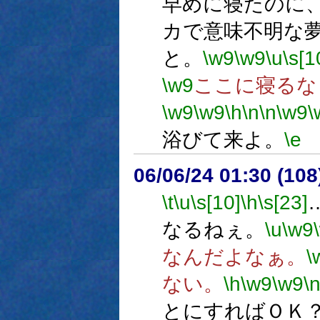
早めに寝たのに
カで意味不明な
と。
\w9
\w9
\u
\s[1
\w9
ここに寝るな
\w9
\w9
\h
\n
\n
\w9
\
浴びて来よ。
\e
06/06/24 01:30 (
\t
\u
\s[10]
\h
\s[23]
なるねぇ。
\u
\w9
なんだよなぁ。
\
ない。
\h
\w9
\w9
\
とにすればＯＫ