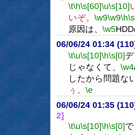
\t
\h
\s[60]
\u
\s[10]
いぞ。
\w9
\w9
\h
\s
原因は、
\w5
HD
06/06/24 01:34 (
\t
\u
\s[10]
\h
\s[0]
デ
じゃなくて、
\w4
したから問題な
ぅ。
\e
06/06/24 01:35 (
2]
\t
\u
\s[10]
\h
\s[0]
で