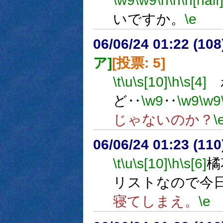
\w9
\w9
\h
\n
\n[half
いですか。
\e
06/06/24 01:22 (
ア]
[投票: 5]
\t
\u
\s[10]
\h
\s[4]
わ
ど‥
\w9
‥
\w9
\w9
じゃないのか？
\
06/06/24 01:23 (11
\t
\u
\s[10]
\h
\s[6]
橘
リストなので今
寝てしまえ。
\e