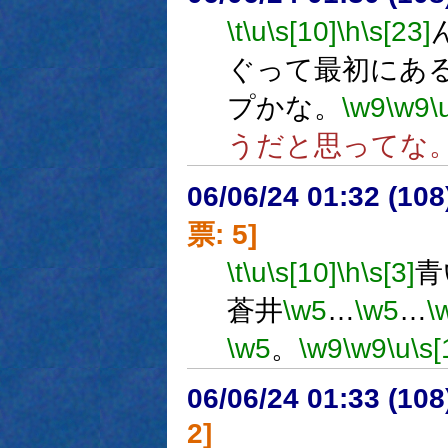
\t
\u
\s[10]
\h
\s[23]
ぐって最初にあ
プかな。
\w9
\w9
\
うだと思ってな
06/06/24 01:32 (
票: 5]
\t
\u
\s[10]
\h
\s[3]
青
蒼井
\w5
…
\w5
…
\
\w5
。
\w9
\w9
\u
\s[
06/06/24 01:33 (
2]