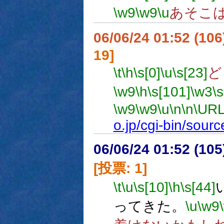
\w9
\w9
\u
あそこ
06/06/24 01:52 (10
19]
\t
\h
\s[0]
\u
\s[23]
ど
\w9
\h
\s[101]
\w3
\
\w9
\w9
\u
\n
\n
\URL
o.jp/cgi-bin/sou
06/06/24 01:52 (
[投票: 1]
\t
\u
\s[10]
\h
\s[44]
ってきた。
\u
\w9