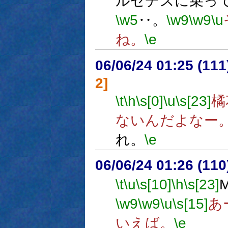
ルセデスに乗っ
\w5
‥。
\w9
\w9
\u
ね。
\e
06/06/24 01:25 (11
2]
\t
\h
\s[0]
\u
\s[23]
橘
ないんだよなー
れ。
\e
06/06/24 01:26 (
\t
\u
\s[10]
\h
\s[23]
\w9
\w9
\u
\s[15]
あ
いえば。
\e