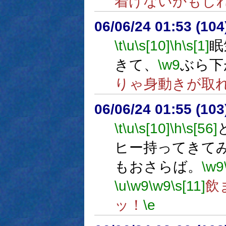
着けないかもし
06/06/24 01:53 (
\t
\u
\s[10]
\h
\s[1]
眠
きて、
\w9
ぶら下
りゃ身動きが取
06/06/24 01:55 (
\t
\u
\s[10]
\h
\s[56]
ヒー持ってきて
もおさらば。
\w9
\u
\w9
\w9
\s[11]
飲
ッ！
\e