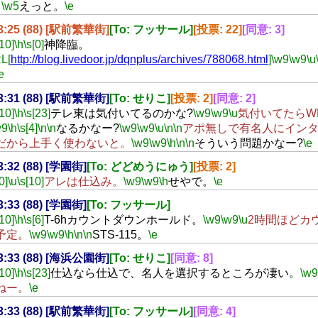
…
\w5
えっと。
\e
13:25 (88) [駅前繁華街]
[To: フッサール]
[投票: 22]
[同意: 3]
[10]
\h
\s[0]
神降臨。
L[
http://blog.livedoor.jp/dqnplus/archives/788068.html
]
\w9
\w9
\u
e
13:31 (88) [駅前繁華街]
[To: せりこ]
[投票: 2]
[同意: 2]
[10]
\h
\s[23]
テレ東は気付いてるのかな?
\w9
\w9
\u
気付いてたらW
w9
\h
\s[4]
\n
\n
なるかなー?
\w9
\w9
\u
\n
\n
アポ無しで有名人にイン
だから上手く使わないと。
\w9
\w9
\h
\n
\n
そういう問題かなー?
\e
13:32 (88) [学園街]
[To: どどめうにゅう]
[投票: 2]
0]
\u
\s[10]
アレは仕込み。
\w9
\w9
\h
せやで。
\e
13:33 (88) [学園街]
[To: フッサール]
[10]
\h
\s[6]
T-6hカウントダウンホールド。
\w9
\w9
\u
2時間ほどカ
予定。
\w9
\w9
\h
\n
\n
STS-115。
\e
13:33 (88) [海浜公園街]
[To: せりこ]
[同意: 8]
[10]
\h
\s[23]
仕込なら仕込で、名人を選択するところが凄い。
\w9
ねー。
\e
13:33 (88) [駅前繁華街]
[To: フッサール]
[同意: 4]