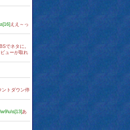
\s[16]
ええ～っ
BSでネタに。
タビューが取れ
ウントダウン停
\w9
\u
\s[13]
あ