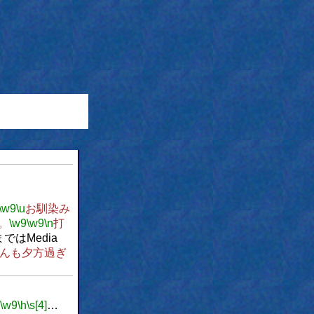
\w9
\u
お馴染み
。
\w9
\w9
\n
打
ではMedia
んも夕方過ぎ
\w9
\h
\s[4]
…