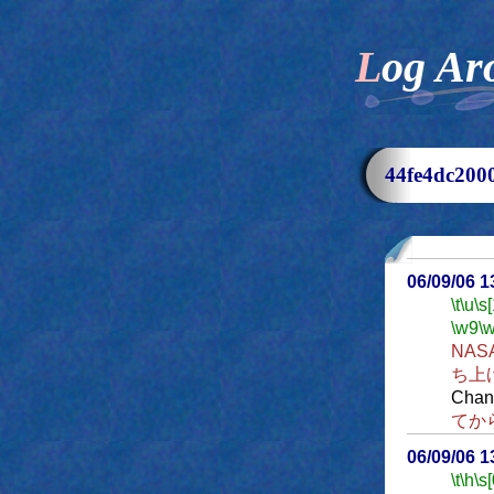
Log Ar
44fe4dc2
06/09/06 
\t
\u
\s
\w9
\
NA
ち上
Ch
てか
06/09/06 
\t
\h
\s[