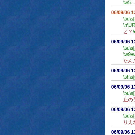
\w5
06/09/06 
\t
\u
\s
\n
\UR
と？
\
06/09/06 
\t
\u
\s
\w9
\
たん
06/09/06 
\t
\h
\s[
06/09/06 
\t
\u
\s
止の
06/09/06 
\t
\u
\s
りえ
06/09/06 