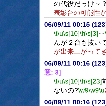
の代役だっけ～
表彰台の可能性
06/09/11 00:15 (12
\t
\u
\s[10]
\h
\s[3]
‥
んが２台も抜い
が出来上がって
06/09/11 00:16 (
意: 3]
\t
\u
\s[10]
\h
\s[23]
ないの?
\w9
\w9
\u
06/09/11 00:16 (