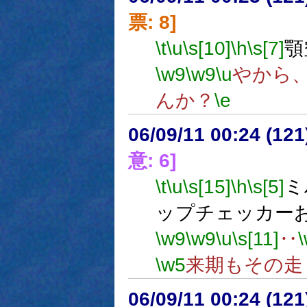
票: 8]
\t
\u
\s[10]
\h
\s[7]
顎
\w9
\w9
\u
やから
んか？
\e
06/09/11 00:24 (
意: 6]
\t
\u
\s[15]
\h
\s[5]
ミ
ップチェッカー
\w9
\w9
\u
\s[11]
‥
\w5
来期もその走
06/09/11 00:24 (12