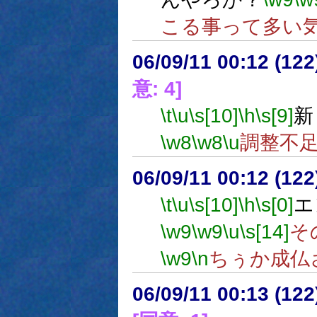
こる事って多い
06/09/11 00:12 (
意: 4]
\t
\u
\s[10]
\h
\s[9]
新
\w8
\w8
\u
調整不
06/09/11 00:12 (12
\t
\u
\s[10]
\h
\s[0]
エ
\w9
\w9
\u
\s[14]
そ
\w9
\n
ちぅか成仏
06/09/11 00:13 (