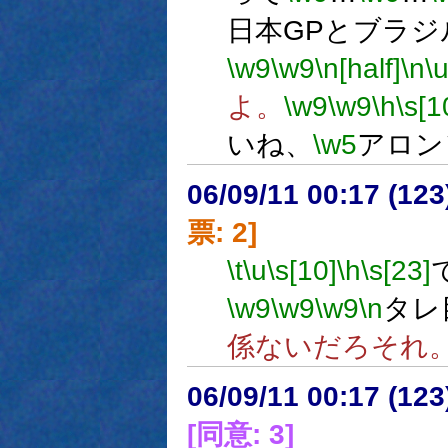
日本GPとブラジ
\w9
\w9
\n[half]
\n
\
よ。
\w9
\w9
\h
\s[1
いね、
\w5
アロン
06/09/11 00:17 (
票: 2]
\t
\u
\s[10]
\h
\s[23]
\w9
\w9
\w9
\n
タレ
係ないだろそれ
06/09/11 00:17 (
[同意: 3]