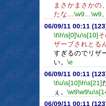
まさかまさかの
たな…
\w9
…
\w9
06/09/11 00:11 (
\t
\h
\s[0]
\u
\s[10]
そ
ザーブされとる
すぎるのでリザ
い。
\e
06/09/11 00:11 (12
\t
\u
\s[10]
\h
\s[21]
ぇ。
\w9
\w9
\u
\s[1
06/09/11 00:11 (