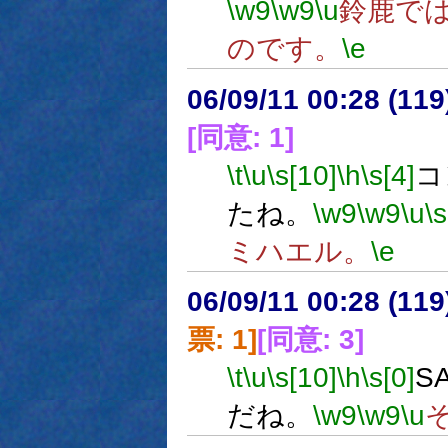
\w9
\w9
\u
鈴鹿で
のです。
\e
06/09/11 00:28 (
[同意: 1]
\t
\u
\s[10]
\h
\s[4]
コ
たね。
\w9
\w9
\u
\s
ミハエル。
\e
06/09/11 00:28 (
票: 1]
[同意: 3]
\t
\u
\s[10]
\h
\s[0]
S
だね。
\w9
\w9
\u