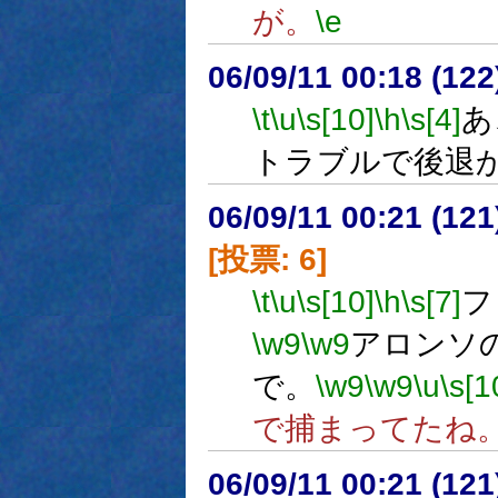
が。
\e
06/09/11 00:18 (12
\t
\u
\s[10]
\h
\s[4]
あ
トラブルで後退
06/09/11 00:21 (
[投票: 6]
\t
\u
\s[10]
\h
\s[7]
フ
\w9
\w9
アロンソ
で。
\w9
\w9
\u
\s[1
で捕まってたね
06/09/11 00:21 (