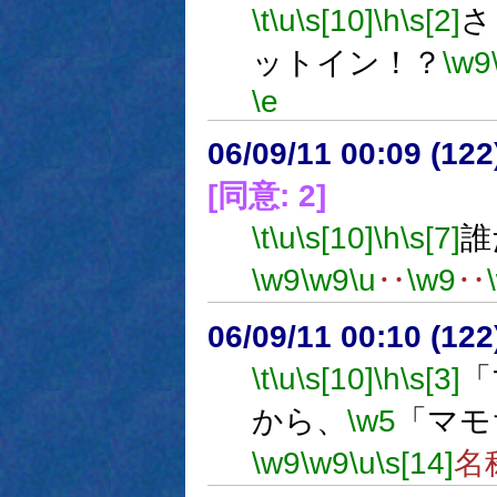
\t
\u
\s[10]
\h
\s[2]
さ
ットイン！？
\w9
\e
06/09/11 00:09 (
[同意: 2]
\t
\u
\s[10]
\h
\s[7]
誰
\w9
\w9
\u
‥
\w9
‥
06/09/11 00:10 (12
\t
\u
\s[10]
\h
\s[3]
「
から、
\w5
「マモ
\w9
\w9
\u
\s[14]
名