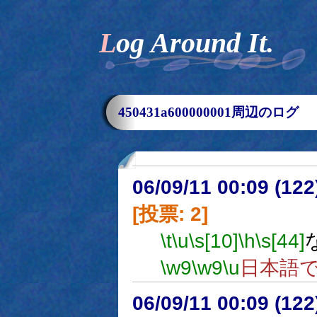
Log Around It.
450431a600000001周辺のログ
06/09/11 00:09 (
[投票: 2]
\t
\u
\s[10]
\h
\s[44]
\w9
\w9
\u
日本語
06/09/11 00:09 (