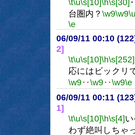
\t
\u
\s[10]
\h
\s[30]
台圏内？
\w9
\w9
\
\e
06/09/11 00:10 (12
2]
\t
\u
\s[10]
\h
\s[252]
応にはビックリ
\w9
‥
\w9
‥
\w9
\e
06/09/11 00:11 (
1]
\t
\u
\s[10]
\h
\s[4]
い
わず絶叫しちゃ