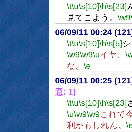
\t
\u
\s[10]
\h
\s[23]
見てこよう。
\w9
06/09/11 00:24 (
\t
\u
\s[10]
\h
\s[5]
シ
\w9
\w9
\u
イヤ、
\
な。
\e
06/09/11 00:25 (
意: 1]
\t
\u
\s[10]
\h
\s[23]
\u
\w9
\w9
これで
利かもしれん。
\