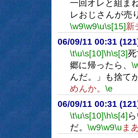
一回オレと組ま
レおじさんが売
\w9
\w9
\u
\s[15]
新
06/09/11 00:31 (12
\t
\u
\s[10]
\h
\s[3]
死
郷に帰ったら、
\
んだ。」も捨て
めんか。
\e
06/09/11 00:31 (
\t
\u
\s[10]
\h
\s[4]
ら
だ。
\w9
\w9
\u
ま