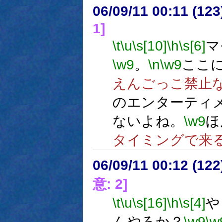
06/09/11 00:11 (12
1]
\t
\u
\s[10]
\h
\s[6]
マ
\w9
。
\n
\w9
ここ
えんごっこ禁止
のエンターティ
ないよね。
\w9
ほ
タイミングで来
06/09/11 00:12 (12
意: 2]
\t
\u
\s[16]
\h
\s[4]
や
んやろか？
\w9
\w