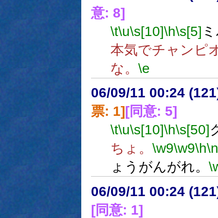
意: 8]
\t
\u
\s[10]
\h
\s[5]
ミ
本気でチャンピ
な。
\e
06/09/11 00:24 (
票: 1]
[同意: 5]
\t
\u
\s[10]
\h
\s[50]
ちょ。
\w9
\w9
\h
\
ょうがんがれ。
\
06/09/11 00:24 (
[同意: 1]