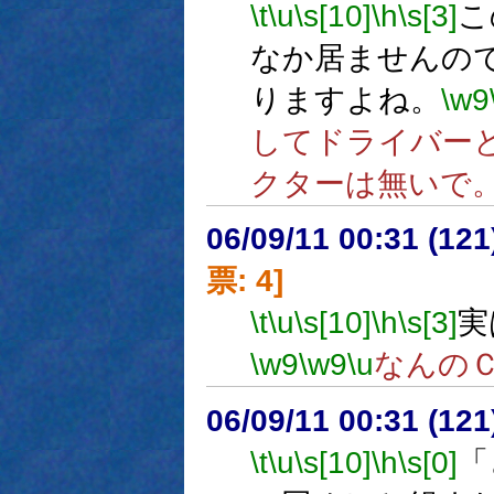
\t
\u
\s[10]
\h
\s[3]
こ
なか居ませんの
りますよね。
\w9
してドライバー
クターは無いで
06/09/11 00:31 (
票: 4]
\t
\u
\s[10]
\h
\s[3]
実
\w9
\w9
\u
なんの
06/09/11 00:31 (
\t
\u
\s[10]
\h
\s[0]
「