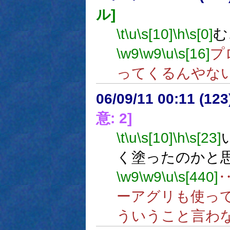
ル]
\t
\u
\s[10]
\h
\s[0]
む
\w9
\w9
\u
\s[16]
プ
ってくるんやな
06/09/11 00:11 (
意: 2]
\t
\u
\s[10]
\h
\s[23]
く塗ったのかと
\w9
\w9
\u
\s[440]
ーアグリも使っ
ういうこと言わ