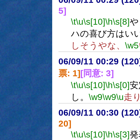
5]
\t
\u
\s[10]
\h
\s[8]
や
ハの喜び方はい
しそうやな、
\w5
06/09/11 00:29 (
票: 1]
[同意: 3]
\t
\u
\s[10]
\h
\s[0]
安
し。
\w9
\w9
\u
走
06/09/11 00:30 (
20]
\t
\u
\s[10]
\h
\s[3]
発