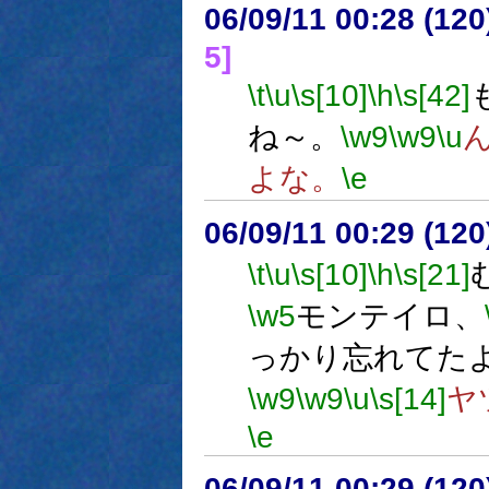
06/09/11 00:28 (
5]
\t
\u
\s[10]
\h
\s[42]
ね～。
\w9
\w9
\u
よな。
\e
06/09/11 00:29 (12
\t
\u
\s[10]
\h
\s[21]
\w5
モンテイロ、
っかり忘れてた
\w9
\w9
\u
\s[14]
ヤ
\e
06/09/11 00:29 (