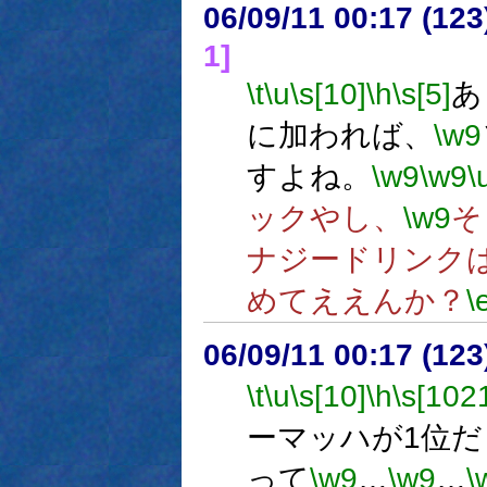
06/09/11 00:17 (
1]
\t
\u
\s[10]
\h
\s[5]
あ
に加われば、
\w9
すよね。
\w9
\w9
\
ックやし、
\w9
そ
ナジードリンク
めてええんか？
\
06/09/11 00:17 (
\t
\u
\s[10]
\h
\s[102
ーマッハが1位だ
って
\w9
…
\w9
…
\