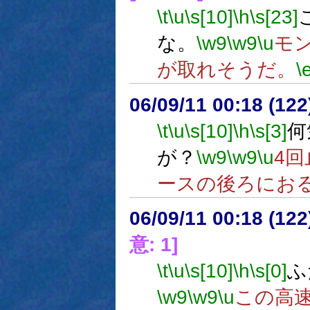
\t
\u
\s[10]
\h
\s[23]
な。
\w9
\w9
\u
モ
が取れそうだ。
\
06/09/11 00:18 (
\t
\u
\s[10]
\h
\s[3]
何
が？
\w9
\w9
\u
4
ースの後ろにお
06/09/11 00:18 (12
意: 1]
\t
\u
\s[10]
\h
\s[0]
ふ
\w9
\w9
\u
この高