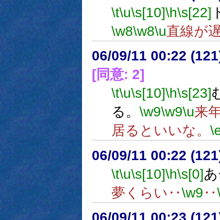
\t
\u
\s[10]
\h
\s[22]
\w8
\w8
\u
直線が
06/09/11 00:22 (
[同意: 2]
\t
\u
\s[10]
\h
\s[23]
る。
\w9
\w9
\u
来
居るといいな。
\
06/09/11 00:22 (12
\t
\u
\s[10]
\h
\s[0]
あ
夢くらい‥
\w9
‥
06/09/11 00:23 (12