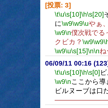
[投票: 3]
\t
\u
\s[10]
\h
\s[20]
に
\w9
\w9
\u
やぁ
\w9
\n
僕次戦でる
クビカ？
\w9
\w9
\
\w9
\u
\s[15]
\n
\n
ね
06/09/11 00:16 (12
\t
\u
\s[10]
\h
\s[0]
ビ
\w9
\n
ここから導
ビルヌーブは口
──────────