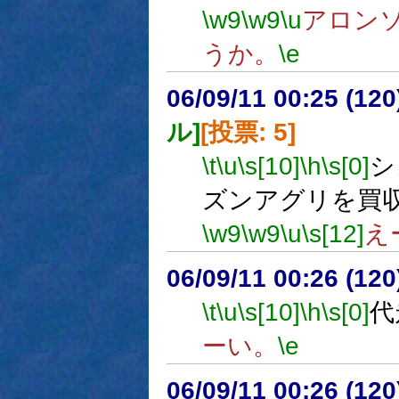
\w9
\w9
\u
アロン
うか。
\e
06/09/11 00:25 (
ル]
[投票: 5]
\t
\u
\s[10]
\h
\s[0]
シ
ズンアグリを買
\w9
\w9
\u
\s[12]
え
06/09/11 00:26 (12
\t
\u
\s[10]
\h
\s[0]
代
ーい。
\e
06/09/11 00:26 (