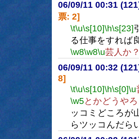
06/09/11 00:31 (
票: 2]
\t
\u
\s[10]
\h
\s[23]
る仕事をすれば
\w8
\w8
\u
芸人か
06/09/11 00:32 (
8]
\t
\u
\s[10]
\h
\s[0]
\u
\w5
とかどうやろ
ッコミどころが
らツッコんだら