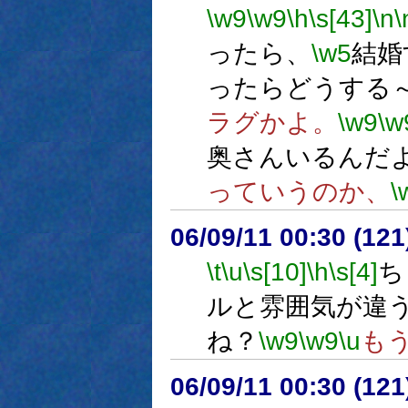
\w9
\w9
\h
\s[43]
\n
\
ったら、
\w5
結婚
ったらどうする
ラグかよ。
\w9
\w
奥さんいるんだ
っていうのか、
\
06/09/11 00:30 (12
\t
\u
\s[10]
\h
\s[4]
ち
ルと雰囲気が違
ね？
\w9
\w9
\u
も
06/09/11 00:30 (