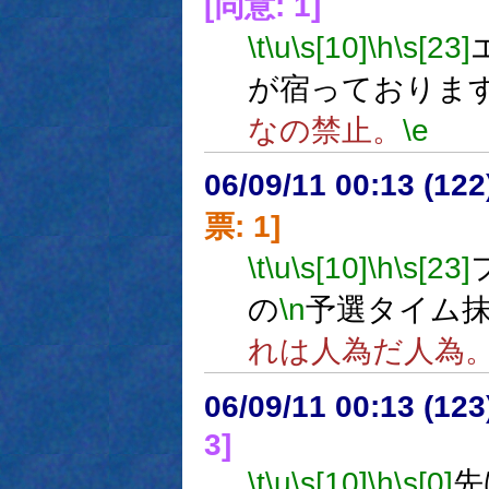
[同意: 1]
\t
\u
\s[10]
\h
\s[23]
が宿っておりま
なの禁止。
\e
06/09/11 00:13 (
票: 1]
\t
\u
\s[10]
\h
\s[23]
の
\n
予選タイム
れは人為だ人為
06/09/11 00:13 (
3]
\t
\u
\s[10]
\h
\s[0]
先