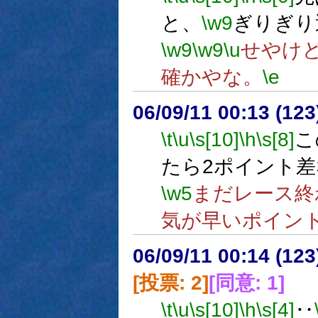
と、
\w9
ぎりぎり
\w9
\w9
\u
せやけ
確かやな。
\e
06/09/11 00:13 (
\t
\u
\s[10]
\h
\s[8]
こ
たら2ポイント
\w5
まだレース終
気が早いポイン
06/09/11 00:14 (
[投票: 2]
[同意: 1]
\t
\u
\s[10]
\h
\s[4]
‥