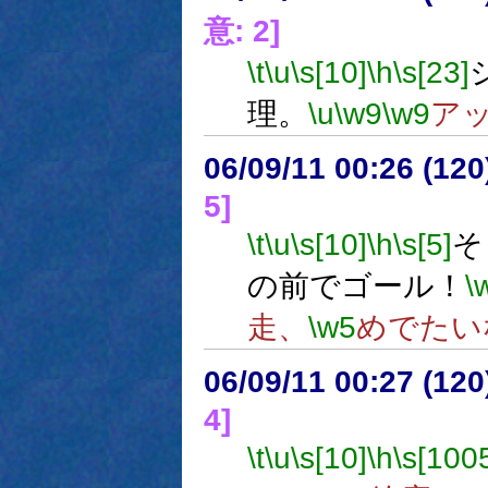
意: 2]
\t
\u
\s[10]
\h
\s[23]
理。
\u
\w9
\w9
ア
06/09/11 00:26 (
5]
\t
\u
\s[10]
\h
\s[5]
そ
の前でゴール！
\
走、
\w5
めでたい
06/09/11 00:27 (
4]
\t
\u
\s[10]
\h
\s[100