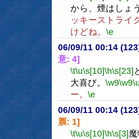
から、煙はしょ
ッキーストライ
けどね。
\e
06/09/11 00:14 (
意: 4]
\t
\u
\s[10]
\h
\s[23]
大喜び。
\w9
\w9
\
ー。
\e
06/09/11 00:14 (
票: 1]
\t
\u
\s[10]
\h
\s[3]
魔