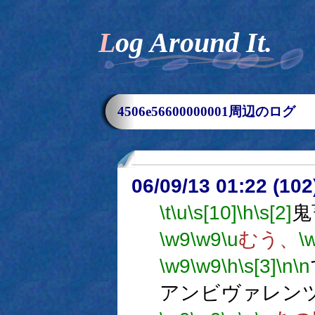
Log Around It.
4506e56600000001周辺のログ
06/09/13 01:22 (
\t
\u
\s[10]
\h
\s[2]
鬼
\w9
\w9
\u
むう、
\
\w9
\w9
\h
\s[3]
\n
\n
アンビヴァレン