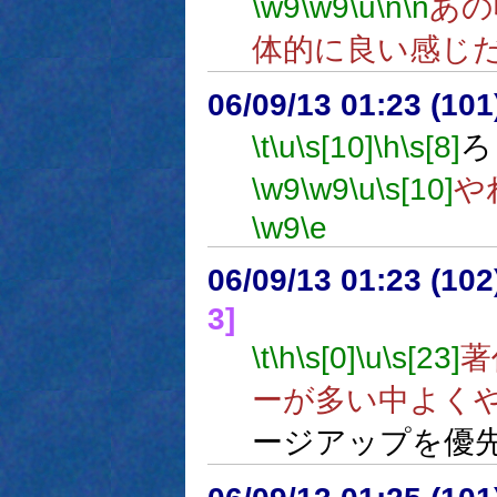
\w9
\w9
\u
\n
\n
あの
体的に良い感じ
06/09/13 01:23 (
\t
\u
\s[10]
\h
\s[8]
ろ
\w9
\w9
\u
\s[10]
や
\w9
\e
06/09/13 01:23 (10
3]
\t
\h
\s[0]
\u
\s[23]
著
ーが多い中よく
ージアップを優