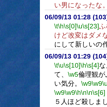
い男になったな
06/09/13 01:28 (10
\t
\h
\s[0]
\u
\s[23]
ふ
けど改変はダメ
にして新しいの
06/09/13 01:29 (10
\t
\u
\s[10]
\h
\s[4]
な
て、
\w5
倫理観が
い気分。
\w9
\w9
\
\w9
\w9
\h
\n
\n
\s[6]
５人ほど殺しま