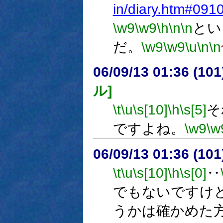
in/diary.htm#091
\w9
\w9
\h
\n
\n
とい
だ。
\w9
\w9
\u
\n
\n
06/09/13 01:36 (
ル]
\t
\u
\s[10]
\h
\s[5]
そ
ですよね。
\w9
\w
06/09/13 01:36 (
\t
\u
\s[10]
\h
\s[0]
‥
でもないですけ
うかは確かめた