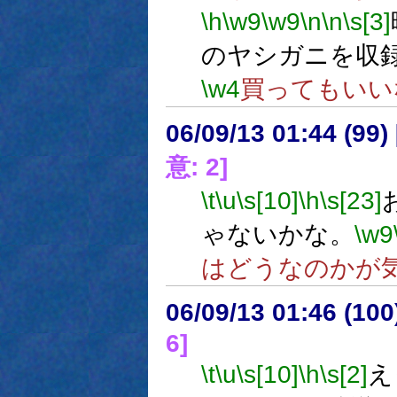
\h
\w9
\w9
\n
\n
\s[3]
のヤシガニを収
\w4
買ってもいい
06/09/13 01:44 (
意: 2]
\t
\u
\s[10]
\h
\s[23]
ゃないかな。
\w9
はどうなのかが
06/09/13 01:46 (10
6]
\t
\u
\s[10]
\h
\s[2]
え