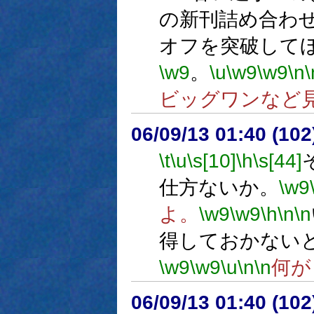
の新刊詰め合わ
オフを突破して
\w9
。
\u
\w9
\w9
\n
\
ビッグワンなど
06/09/13 01:40 (
\t
\u
\s[10]
\h
\s[44]
仕方ないか。
\w9
よ。
\w9
\w9
\h
\n
\n
得しておかない
\w9
\w9
\u
\n
\n
何が
06/09/13 01:40 (10