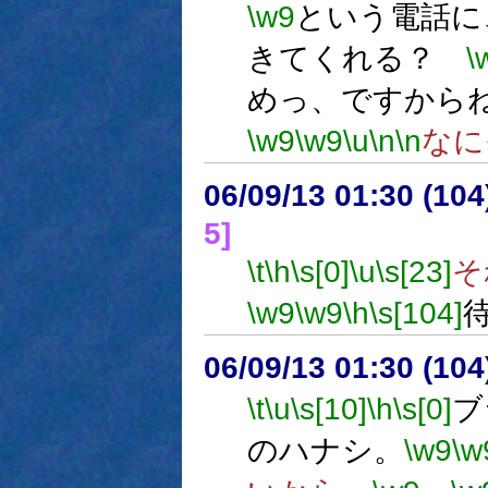
\w9
という電話に
きてくれる？
\
めっ、ですから
\w9
\w9
\u
\n
\n
なに
06/09/13 01:30 (10
5]
\t
\h
\s[0]
\u
\s[23]
そ
\w9
\w9
\h
\s[104]
06/09/13 01:30 (10
\t
\u
\s[10]
\h
\s[0]
ブ
のハナシ。
\w9
\w