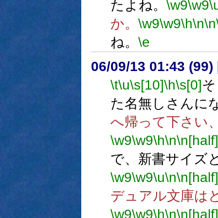
たよね。
\w9
\w9
\
か。
\w9
\w9
\h
\n
\n
ね。
\e
06/09/13 01:43 (
\t
\u
\s[10]
\h
\s[0]
そ
た名無しさんに
へ帰って下さい
\w9
\w9
\h
\n
\n[half
で、新書サイズ
\w9
\w9
\u
\n
\n[half
デュアル文庫は
\w9
\w9
\h
\n
\n[half