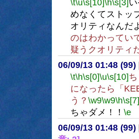
\t
\u
\s[10]
\h
\s[3]
い
めなくてストッ
オリティなんだ
のはわかってい
疑うクオリティ
06/09/13 01:48 (99
\t
\h
\s[0]
\u
\s[10]
ち
になったら「KE
う？
\w9
\w9
\h
\s[7
ちゃダメ！！
\e
06/09/13 01:48 (