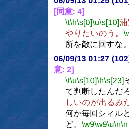
06/09/13 01:25 (10
[同意: 4]
\t
\h
\s[0]
\u
\s[10]
浦
やりたいのう。
\
所を敵に回すな
06/09/13 01:27 (
意: 2]
\t
\u
\s[10]
\h
\s[23]
て判断したんだ
しいのが出るみ
何か毎回シィル
ど。
\w9
\w9
\u
\n
\n