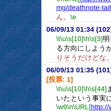
mg/deathnote-tai
ん。
\e
06/09/13 01:34 (10
\t
\u
\s[10]
\h
\s[3]
明
る方向にしよう
りそうだけどな
06/09/13 01:35 (
[投票: 1]
\t
\u
\s[10]
\h
\s[44]
いたという事実
\w9
\n
\URL[
http:/