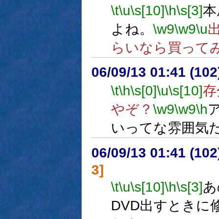
\t
\u
\s[10]
\h
\s[3]
本
よね。
\w9
\w9
\u
らいなら買って
06/09/13 01:41 (10
\t
\h
\s[0]
\u
\s[10]
存
やぞ？
\w9
\w9
\h
いってな雰囲気
06/09/13 01:41 (10
3]
\t
\u
\s[10]
\h
\s[3]
あ
DVD出すときに