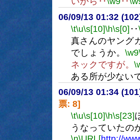
いから‥
\w9
‥
\w
06/09/13 01:32 (
\t
\u
\s[10]
\h
\s[0]
‥
真さんのヤング
でしょうか。
\w9
ネックですが。
\
ある所が少ない
06/09/13 01:34 (
票: 8]
\t
\u
\s[10]
\h
\s[23]
うなっていたの
\n
\URL[
http://www