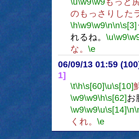
\u
\w9
\w9
もっと
のもっさりした
\h
\w9
\w9
\n
\n
\s[3]
れるね。
\u
\w9
\w
な。
\e
06/09/13 01:59 (
1]
\t
\h
\s[60]
\u
\s[10]
\w9
\w9
\h
\s[62]
お
\w9
\w9
\u
\s[14]
\n
\
くれ。
\e