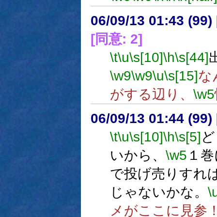
06/09/13 01:43 (
[同意: 2]
\t
\u
\s[10]
\h
\s[44]
\w9
\w9
\u
\s[15]
な
がする辺り、
\w5
06/09/13 01:44 (99
\t
\u
\s[10]
\h
\s[5]
ど
いから、
\w5
１巻
で投げ売りすれ
じゃないかな。
\
メがここに見参