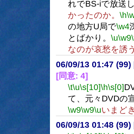
れでBS-iで放送
かったのか。
\h
\
の地方U局で
\w4
とばかり。
\u
\w9
なのが哀愁を誘
06/09/13 01:47 (
[同意: 4]
\t
\u
\s[10]
\h
\s[0]
D
て、元々DVDの
\w9
\w9
\u
いまど
06/09/13 01:48 (99