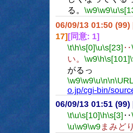
る。
\w9
\w9
\u
\s[1
06/09/13 01:50 (99
17]
[同意: 1]
\t
\h
\s[0]
\u
\s[23]
‥
い。
\w9
\h
\s[101]
がるっ
\w9
\w9
\u
\n
\n
\URL
o.jp/cgi-bin/sou
06/09/13 01:51 (99
\t
\u
\s[10]
\h
\s[3]
‥
\u
\w9
\w9
まみど