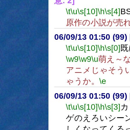
意: 2]
\t
\u
\s[10]
\h
\s[4]
B
原作の小説が売
06/09/13 01:50 (
\t
\u
\s[10]
\h
\s[0]
既
\w9
\w9
\u
萌え～
アニメじゃそう
ゃうか。
\e
06/09/13 01:50 (
\t
\u
\s[10]
\h
\s[3]
カ
ゲのえろいシー
しくなってくる