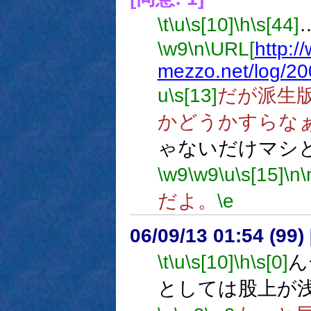
\t
\u
\s[10]
\h
\s[44]
\w9
\n
\URL[
http:/
mezzo.net/log/20
u
\s[13]
だが派生
かどうかすらな
ゃないだけマシ
\w9
\w9
\u
\s[15]
\n
\
だよ。
\e
06/09/13 01:54 (99
\t
\u
\s[10]
\h
\s[0]
ん
としては股上が