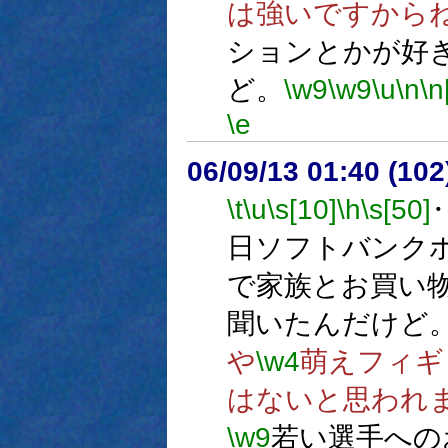
は強いですから
ションとかが好
ど。
\w9
\w9
\u
\n
\n
\e
06/09/13 01:40 (10
\t
\u
\s[10]
\h
\s[50]
日ソフトバンク
で家族とお買い
聞いたんだけど
や
\w4
萌えフィギ
はないと思われ
\w9
若い選手への