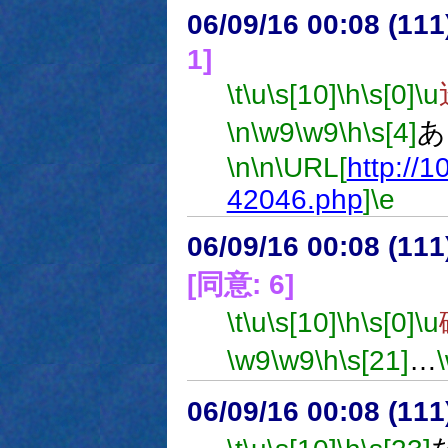
06/09/16 00:08 (
1]
\t
\u
\s[10]
\h
\s[0]
\u
\n
\w9
\w9
\h
\s[4]
あ
\n
\n
\URL[
http://
42046.php
]
\e
06/09/16 00:08 (
[同意: 6]
\t
\u
\s[10]
\h
\s[0]
\u
\w9
\w9
\h
\s[21]
…
06/09/16 00:08 (