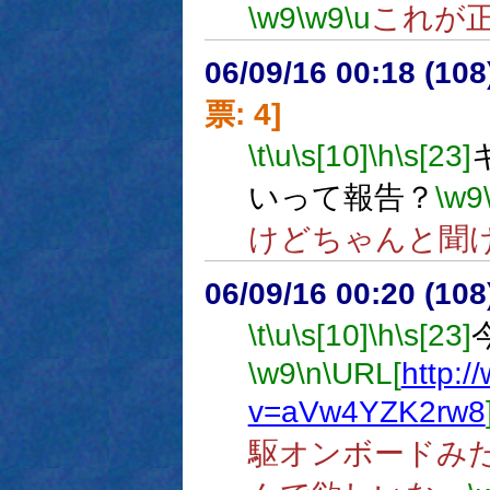
\w9
\w9
\u
これが
06/09/16 00:18 (
票: 4]
\t
\u
\s[10]
\h
\s[23]
いって報告？
\w9
けどちゃんと聞
06/09/16 00:20 (
\t
\u
\s[10]
\h
\s[23]
\w9
\n
\URL[
http:
v=aVw4YZK2rw8
駆オンボードみ