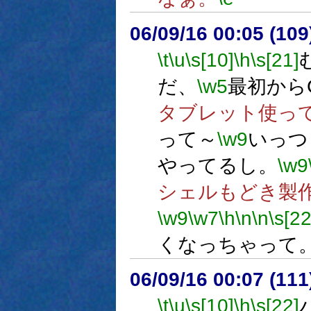
06/09/16 00:05 (
\t
\u
\s[10]
\h
\s[21]
だ、
\w5
最初から
タブレット使っ
って～
\w9
いっつ
やってるし。
\w9
シェルもどき製
\w9
\w7
\h
\n
\n
\s[22
くなっちゃって
06/09/16 00:07 (11
\t
\u
\s[10]
\h
\s[22]