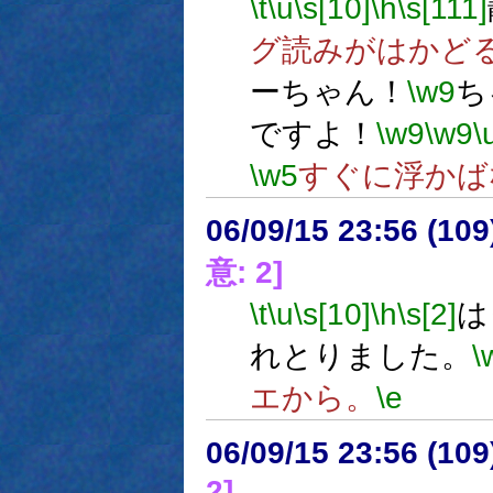
\t
\u
\s[10]
\h
\s[111]
グ読みがはかど
ーちゃん！
\w9
ち
ですよ！
\w9
\w9
\
\w5
すぐに浮かば
06/09/15 23:56 (10
意: 2]
\t
\u
\s[10]
\h
\s[2]
は
れとりました。
\
エから。
\e
06/09/15 23:56 (
2]