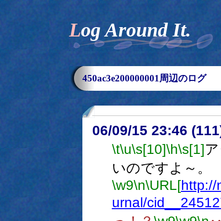
Log Around It.
450ac3e200000001周辺のログ
06/09/15 23:46 (
\t
\u
\s[10]
\h
\s[1]
ア
いのですよ～。
\w9
\n
\URL[
http:/
urnal/cid__24512