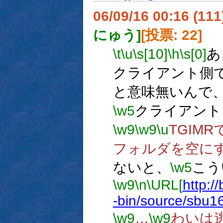
06/09/16 00:16 (
にゅう]
[投票: 22]
\t
\u
\s[10]
\h
\s[0]
あ
クライアント側
と意味無いんで
\w5
クライアント
\w9
\w9
\u
TGIM
フォルダを空に
ないと、
\w5
こう
\w9
\n
\URL[
http:/
-bin/source/sbu1
\w9
…
\w9
わいは