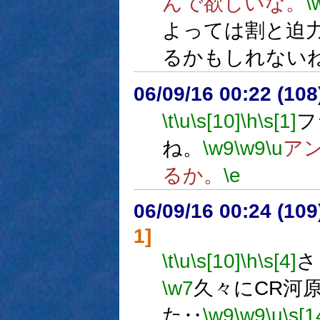
んで欲しいな。
\
よっては割と迫
るかもしれない
06/09/16 00:22 (
\t
\u
\s[10]
\h
\s[1]
フ
ね。
\w9
\w9
\u
ア
るか。
\e
06/09/16 00:24 (
1]
\t
\u
\s[10]
\h
\s[4]
さ
\w7
久々にCR河
た‥
\w9
\w9
\u
\s[1