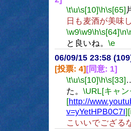
\t
\u
\s[10]
\h
\s[65]
日も麦酒が美味
\w9
\w9
\h
\s[64]
\n
\
と良いね。
\e
06/09/15 23:58 (
[投票: 4]
[同意: 1]
\t
\u
\s[10]
\h
\s[33]
た。
\URL[キャン
[
http://www.yout
v=yYetHPB0C7I
]
こいいでござる