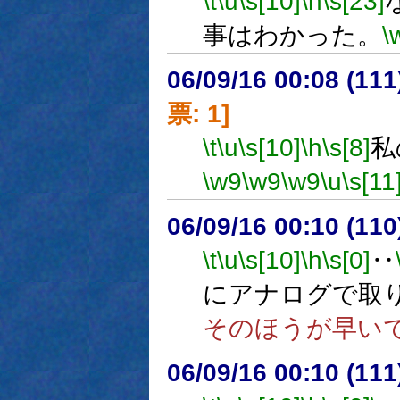
\t
\u
\s[10]
\h
\s[23]
事はわかった。
\
06/09/16 00:08 (
票: 1]
\t
\u
\s[10]
\h
\s[8]
私
\w9
\w9
\w9
\u
\s[11
06/09/16 00:10 (
\t
\u
\s[10]
\h
\s[0]
‥
にアナログで取
そのほうが早い
06/09/16 00:10 (