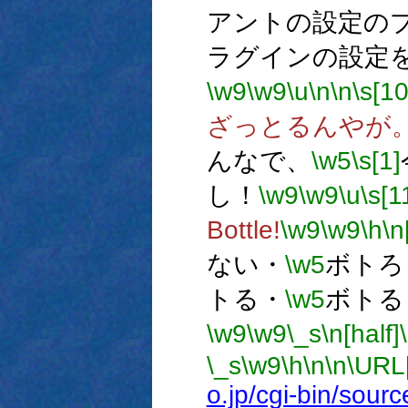
アントの設定の
ラグインの設定
\w9
\w9
\u
\n
\n
\s[10
ざっとるんやが
んなで、
\w5
\s[1]
し！
\w9
\w9
\u
\s[1
Bottle!
\w9
\w9
\h
\n
ない・
\w5
ボトろ
トる・
\w5
ボトる
\w9
\w9
\_s
\n[half]
\_s
\w9
\h
\n
\n
\URL
o.jp/cgi-bin/sour