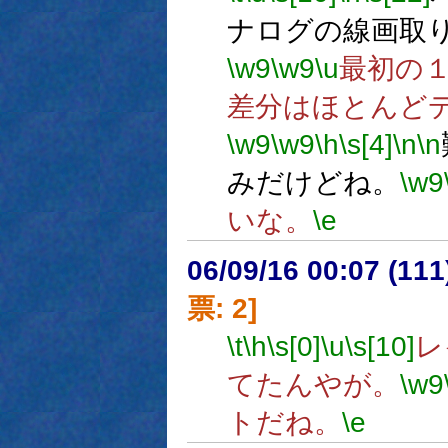
ナログの線画取
\w9
\w9
\u
最初の
差分はほとんど
\w9
\w9
\h
\s[4]
\n
\n
みだけどね。
\w9
いな。
\e
06/09/16 00:07 (
票: 2]
\t
\h
\s[0]
\u
\s[10]
レ
てたんやが。
\w9
トだね。
\e