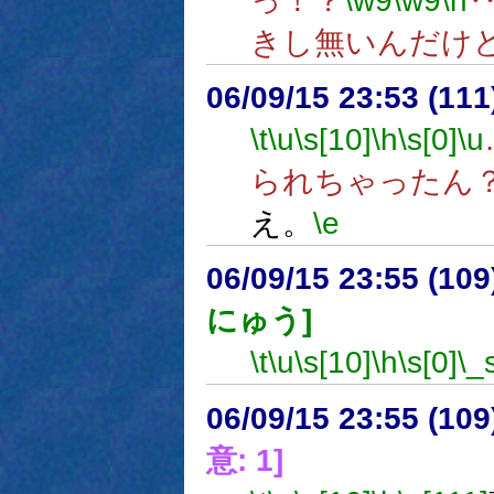
っ！？
\w9
\w9
\n
きし無いんだけ
06/09/15 23:53 (
\t
\u
\s[10]
\h
\s[0]
\u
られちゃったん
え。
\e
06/09/15 23:55 (
にゅう]
\t
\u
\s[10]
\h
\s[0]
\_
06/09/15 23:55 (
意: 1]