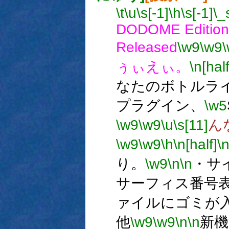
\t
\u
\s[-1]
\h
\s[-1]
\_
DODOME Edition
Released
\w9
\w9
ぅぃえぃ。
\n[half
なたのボトルラ
プラグイン、
\w5
\w9
\w9
\u
\s[11]
ん
\w9
\w9
\h
\n[half]
\
り。
\w9
\n
\n
・サ
サーフィス番号
ァイルにゴミが
他
\w9
\w9
\n
\n
新機