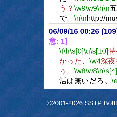
う？
\w9
\w9
\h
\n
で。
\n
\n
http://mu
06/09/16 00:26 (
意: 1]
\t
\h
\s[0]
\u
\s[10]
特
かった、
\w4
深夜
ぅ。
\w8
\w8
\h
\s[4
活は無いだろ。
\
©2001-2026 SSTP Bottle 