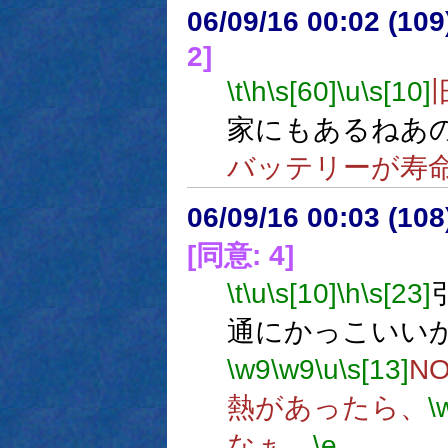
06/09/16 00:02 (
2]
\t
\h
\s[60]
\u
\s[10]
家にもあるねあ
バッテリーが寿
06/09/16 00:03 (
[同意: 4]
\t
\u
\s[10]
\h
\s[23]
通にかっこいい
\w9
\w9
\u
\s[13]
N
熱があったら、
\
なぁ。
\e