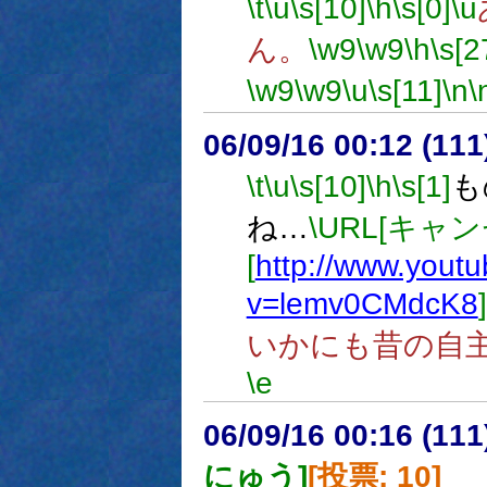
\t
\u
\s[10]
\h
\s[0]
\u
ん。
\w9
\w9
\h
\s[2
\w9
\w9
\u
\s[11]
\n
\
06/09/16 00:12 (
\t
\u
\s[10]
\h
\s[1]
も
ね…
\URL[キャン
[
http://www.yout
v=lemv0CMdcK8
いかにも昔の自
\e
06/09/16 00:16 (
にゅう]
[投票: 10]