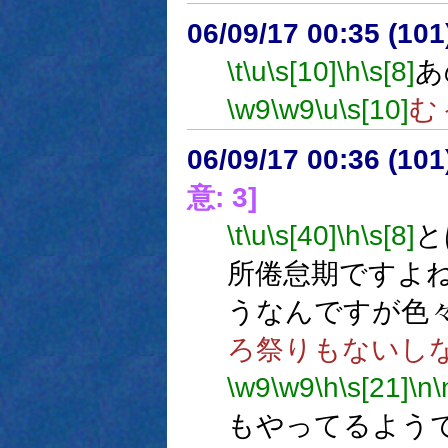
06/09/17 00:35 (
\t
\u
\s[10]
\h
\s[8]
あ
\w9
\w9
\u
\s[10]
む
06/09/17 00:36 (
意: 3]
\t
\u
\s[40]
\h
\s[8]
と
所倦怠期ですよ
うなんですが色
ろ祭りもないし
\w9
\w9
\h
\s[21]
\n
\
もやってるよう