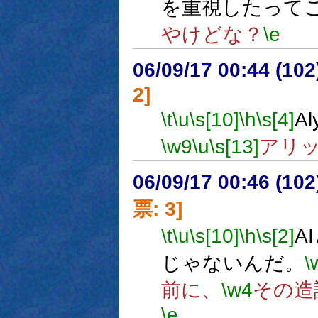
を重視したって
やけどな？
\e
06/09/17 00:44 (10
2]
\t
\u
\s[10]
\h
\s[4]
A
\w9
\u
\s[13]
アリ
06/09/17 00:46 (
票: 3]
\t
\u
\s[10]
\h
\s[2]
A
じゃないんだ。
\
前に、
\w4
その造
\e