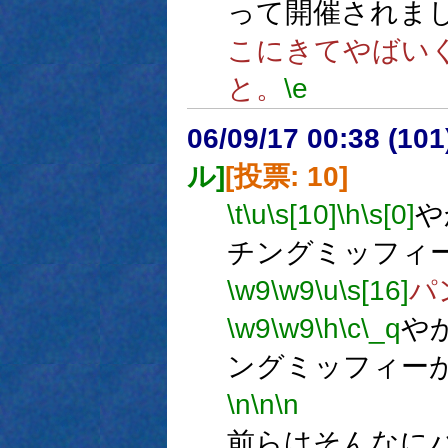
って開催されま
こにきてやばい
と。
\e
06/09/17 00:38 (
ル]
[投票: 10]
\t
\u
\s[10]
\h
\s[0]
や
チングミッフィ
\w9
\w9
\u
\s[16]
パ
\w9
\w9
\h
\c
\_q
や
ングミッフィー
\n
\n
\n
m
前らはそんなに