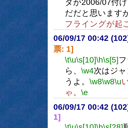
タが2006/07
だだと思います
フライングが起
06/09/17 00:42 (
票: 1]
\t
\u
\s[10]
\h
\s[5]
フ
ら、
\w4
次はジャ
うよ。
\w8
\w8
\u
ゃ。
\e
06/09/17 00:42 (10
1]
\t
\u
\s[10]
\h
\s[28]