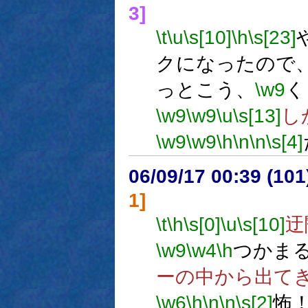
3]
\t
\u
\s[10]
\h
\s[23]
クになったので
っとこう、
\w9
く
\w9
\w9
\u
\s[13]
し
\w9
\w9
\h
\n
\n
\s[4]
06/09/17 00:39 (
1]
\t
\h
\s[0]
\u
\s[10]
迂
\w9
\w4
\h
つかま
ーの中から出て
\w6
\h
\n
\n
\s[2]
怖