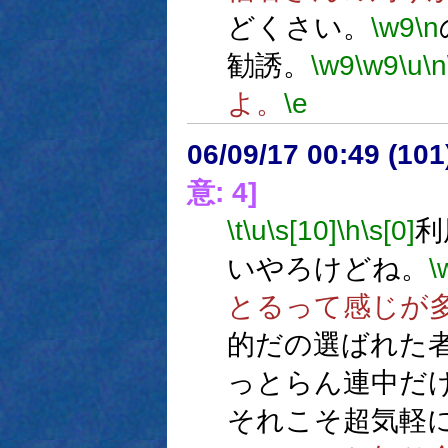
どくさい。
\w9
\n
勧誘。
\w9
\w9
\u
\n
よ。
\e
06/09/17 00:49 (10
意: 4]
\t
\u
\s[10]
\h
\s[0]
利
いやろけどね。
\
とるって感じが
的だの選ばれた
っとらん連中だ
それこそ超気軽