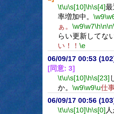
\t
\u
\s[10]
\h
\s[4]
最
率増加中。
\w9
\w
ぁ。
\w9
\w7
\h
\n
\n
らい更新してな
い！！
\e
06/09/17 00:53 (
[同意: 3]
\t
\u
\s[10]
\h
\s[23]
か。
\w9
\w9
\u
仕
06/09/17 00:56 (
\t
\u
\s[10]
\h
\s[0]
人