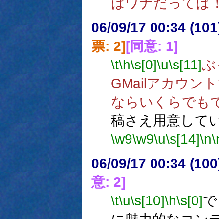
はワナだってば
06/09/17 00:34 (
票: 2]
[同意: 1]
\t
\h
\s[0]
\u
\s[11]
ぶ
GMailアカウ
ならいくらでも
稿さえ用意して
\w9
\w9
\u
\s[14]
\n
\
06/09/17 00:34 (
意: 2]
\t
\u
\s[10]
\h
\s[0]
で