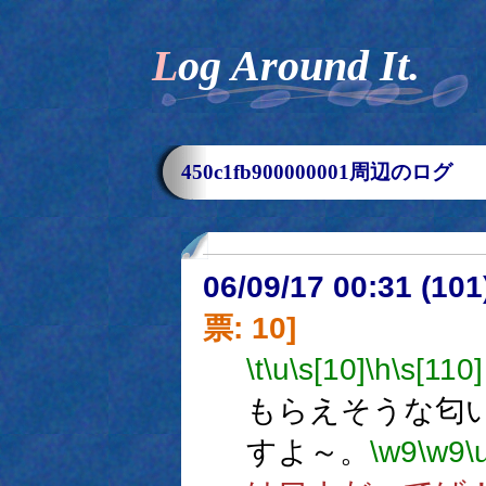
Log Around It.
450c1fb900000001周辺のログ
06/09/17 00:31 (
票: 10]
\t
\u
\s[10]
\h
\s[110]
もらえそうな匂
すよ～。
\w9
\w9
\