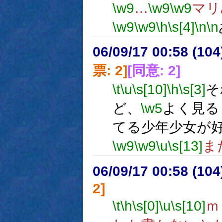
\w9
…
\w9
\w9
マリ
\w9
\w9
\h
\s[4]
\n
\n
06/09/17 00:58 (
票: 2]
[同意: 2]
\t
\u
\s[10]
\h
\s[3]
そ
ど、
\w5
よく見る
てる少年少女が
\w9
\w9
\u
\s[13]
ま
06/09/17 00:58 (
2]
\t
\h
\s[0]
\u
\s[10]
ｍ