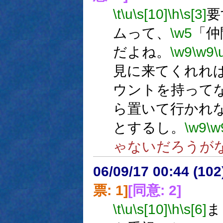
\t
\u
\s[10]
\h
\s[3]
要
ムって、
\w5
「仲
だよね。
\w9
\w9
\
見に来てくれれ
ウントを持って
ら置いて行かれ
とするし。
\w9
\w
ゃないだろうが
06/09/17 00:44 (
票: 1]
[同意: 2]
\t
\u
\s[10]
\h
\s[6]
ま