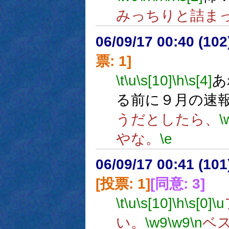
みっちりと詰ま
06/09/17 00:40 (
票: 1]
\t
\u
\s[10]
\h
\s[4]
あ
る前に９月の速
うだとしたら、
\
やな。
\e
06/09/17 00:41 (
[投票: 1]
[同意: 3]
\t
\u
\s[10]
\h
\s[0]
\u
い。
\w9
\w9
\n
ベ