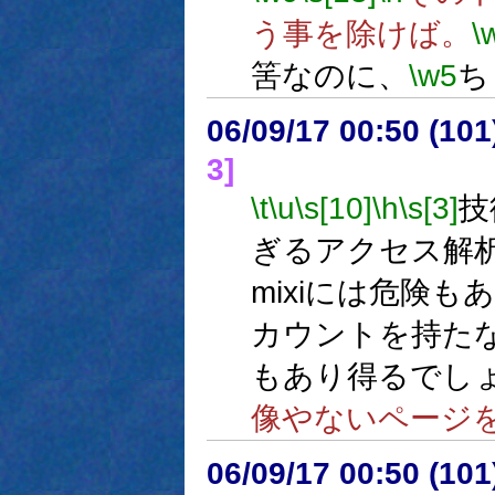
う事を除けば。
\
筈なのに、
\w5
ち
06/09/17 00:50 (
3]
\t
\u
\s[10]
\h
\s[3]
技
ぎるアクセス解
mixiには危険
カウントを持た
もあり得るでし
像やないページ
06/09/17 00:50 (