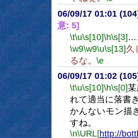
06/09/17 01:01 (
意: 5]
\t
\u
\s[10]
\h
\s[3]
…
\w9
\w9
\u
\s[13]
久
るな。
\e
06/09/17 01:02 (10
\t
\u
\s[10]
\h
\s[0]
某
れて適当に落書
かんないモン描
すね。
\n
\URL[
http://bot