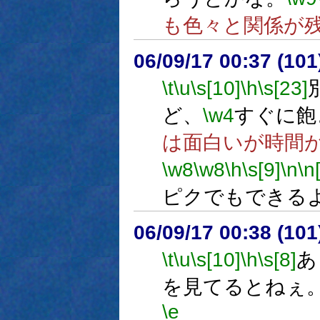
も色々と関係が
06/09/17 00:37 (
\t
\u
\s[10]
\h
\s[23]
ど、
\w4
すぐに飽
は面白いが時間
\w8
\w8
\h
\s[9]
\n
\n
ピクでもできる
06/09/17 00:38 (
\t
\u
\s[10]
\h
\s[8]
あ
を見てるとねぇ
\e