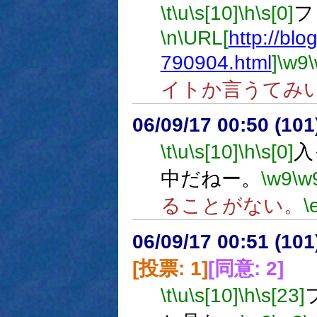
\t
\u
\s[10]
\h
\s[0]
フ
\n
\URL[
http://blo
790904.html
]
\w9
イトか言うてみ
06/09/17 00:50 (10
\t
\u
\s[10]
\h
\s[0]
入
中だねー。
\w9
\w
ることがない。
\
06/09/17 00:51 (
[投票: 1]
[同意: 2]
\t
\u
\s[10]
\h
\s[23]