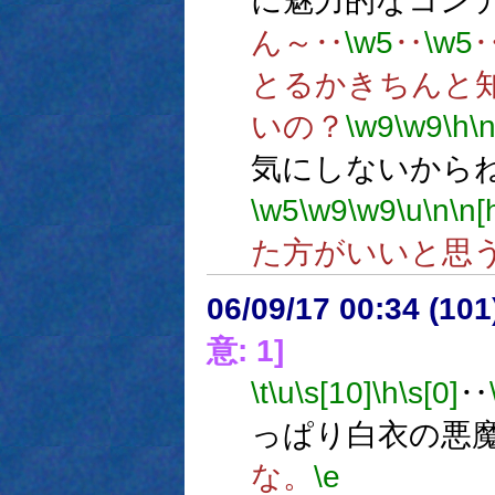
に魅力的なコン
ん～‥
\w5
‥
\w5
とるかきちんと
いの？
\w9
\w9
\h
\
気にしないから
\w5
\w9
\w9
\u
\n
\n[
た方がいいと思
06/09/17 00:34 (
意: 1]
\t
\u
\s[10]
\h
\s[0]
‥
っぱり白衣の悪
な。
\e