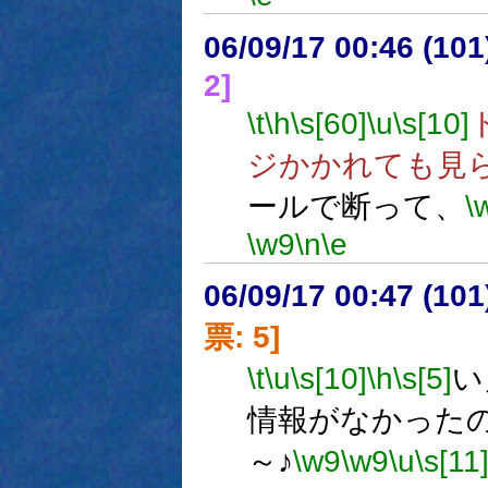
06/09/17 00:46 (
2]
\t
\h
\s[60]
\u
\s[10]
ジかかれても見
ールで断って、
\
\w9
\n
\e
06/09/17 00:47 (
票: 5]
\t
\u
\s[10]
\h
\s[5]
い
情報がなかった
～♪
\w9
\w9
\u
\s[11