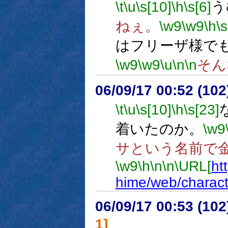
\t
\u
\s[10]
\h
\s[6]
う
ねぇ。
\w9
\w9
\h
\s
はフリーザ様で
\w9
\w9
\u
\n
\n
そん
06/09/17 00:52 (10
\t
\u
\s[10]
\h
\s[23]
着いたのか。
\w9
サという名前で
\w9
\h
\n
\n
\URL[
ht
hime/web/charact
06/09/17 00:53 (
1]