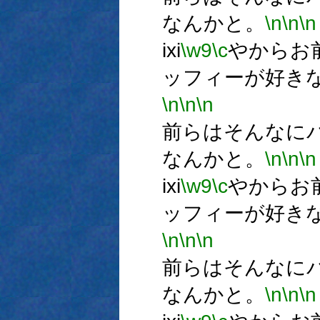
なんかと。
\n
\n
\n
ixi
\w9
\c
やからお
ッフィーが好き
\n
\n
\n
m
前らはそんなに
なんかと。
\n
\n
\n
ixi
\w9
\c
やからお
ッフィーが好き
\n
\n
\n
m
前らはそんなに
なんかと。
\n
\n
\n