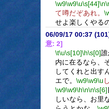
\w9
\w9
\u
\s[44]
\n
\
て噂だぞあれ。
\
せよ楽しくやる
06/09/17 00:37 (10
意: 2]
\t
\u
\s[10]
\h
\s[0]
誰
内に在るなら、
してくれと出す
エで。
\w9
\w9
\u
\w9
\w9
\h
\n
\n
\s[6]
しいなら、お里
らうとかな。
\w9