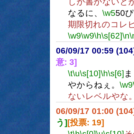
しか書かないと
なるに、
\w5
50
期限切れのコレ
\w9
\w9
\h
\s[62]
\n
\
06/09/17 00:59 (10
意: 3]
\t
\u
\s[10]
\h
\s[6]
ま
やからねぇ。
\w9
ないレベルやな
06/09/17 01:00 (10
う]
[投票: 19]
\t
\h
\s[0]
\u
\s[10]
そ