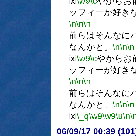
ixi
\w9
\c
やからお
ッフィーが好き
\n
\n
\n
m
前らはそんなに
なんかと。
\n
\n
\n
ixi
\w9
\c
やからお
ッフィーが好き
\n
\n
\n
m
前らはそんなに
なんかと。
\n
\n
\n
ixi
\_q
\w9
\w9
\u
\n
\
06/09/17 00:39 (10