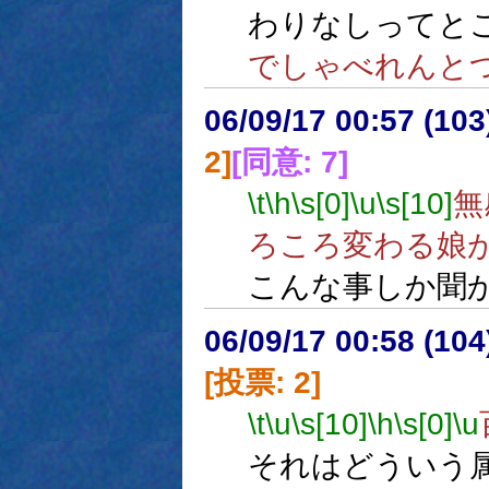
わりなしってと
でしゃべれんと
06/09/17 00:57 (
2]
[同意: 7]
\t
\h
\s[0]
\u
\s[10]
無
ろころ変わる娘
こんな事しか聞
06/09/17 00:58 (
[投票: 2]
\t
\u
\s[10]
\h
\s[0]
\u
それはどういう