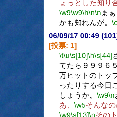
ょっとした知り
\w9
\w9
\h
\n
\n
まぁ
かも知れんが。
\
06/09/17 00:49 (
[投票: 1]
\t
\u
\s[10]
\h
\s[44]
てたら９９９６
万ヒットのトッ
ったりする今日
しょうか。
\w9
\n
あ、
\w5
そんなの
\w9
\s[13]
\n
その