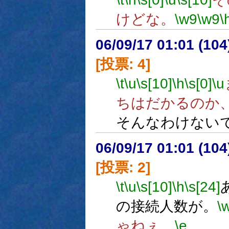
けどな。
\w9
\w9
\
06/09/17 01:01 (
[投票: 4]
\t
\u
\s[10]
\h
\s[0]
\u
ちはだかるのか
そんなわけない
06/09/17 01:01 (
[投票: 2]
\t
\u
\s[10]
\h
\s[24]
の接続人数が。
\
ゃねぇ。
\e