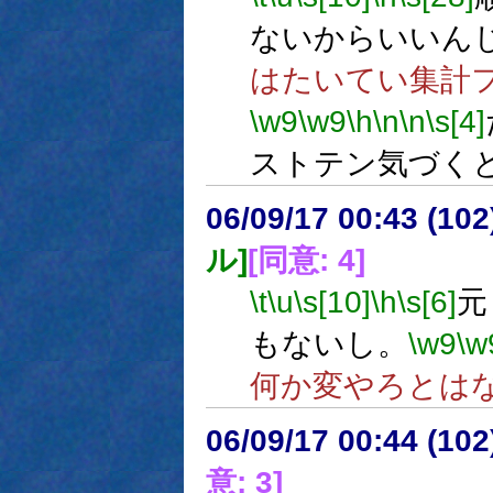
ないからいいん
はたいてい集計
\w9
\w9
\h
\n
\n
\s[4]
ストテン気づく
06/09/17 00:43 (
ル]
[同意: 4]
\t
\u
\s[10]
\h
\s[6]
元
もないし。
\w9
\w
何か変やろとは
06/09/17 00:44 (
意: 3]