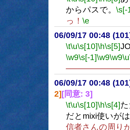
からパスで。
\s[-
っ！
\e
06/09/17 00:48 (10
\t
\u
\s[10]
\h
\s[5]
J
\w9
\s[-1]
\w9
\w9
\u
──────────
06/09/17 00:48 (10
2]
[同意: 3]
\t
\u
\s[10]
\h
\s[4]
た
だとmixi使いが
信者さんの周り