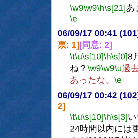
\w9
\w9
\h
\s[21]
あ
\e
06/09/17 00:41 (
票: 1]
[同意: 2]
\t
\u
\s[10]
\h
\s[0]
8
ね？
\w9
\w9
\u
過
あったな。
\e
06/09/17 00:42 (
2]
\t
\u
\s[10]
\h
\s[3]
い
24時間以内には