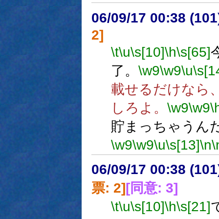
06/09/17 00:38 (
2]
\t
\u
\s[10]
\h
\s[65]
了。
\w9
\w9
\u
\s[1
載せるだけなら
しろよ。
\w9
\w9
\
貯まっちゃうん
\w9
\w9
\u
\s[13]
\n
\
06/09/17 00:38 (
票: 2]
[同意: 3]
\t
\u
\s[10]
\h
\s[21]