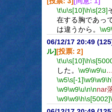
[投票: 3]
[同意: 1]
\t
\u
\s[10]
\h
\s[23]
在する胸であっ
は違うから。
\w9
06/12/17 20:49 (
ル]
[投票: 2]
\t
\u
\s[10]
\h
\s[500
した。
\w9
\w9
\u
\w5
\s[-1]
\w9
\w9
\h
\w9
\w9
\u
\n
\n
na
\w9
\w9
\h
\s[5002]
06/12/17 20:49 (