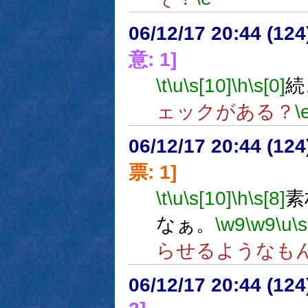
06/12/17 20:44 (12
意: 1]
\t
\u
\s[10]
\h
\s[0]
続
ェックがある？
\
06/12/17 20:44 (
票: 1]
\t
\u
\s[10]
\h
\s[8]
素
なぁ。
\w9
\w9
\u
\s
らせるようなも
06/12/17 20:44 (