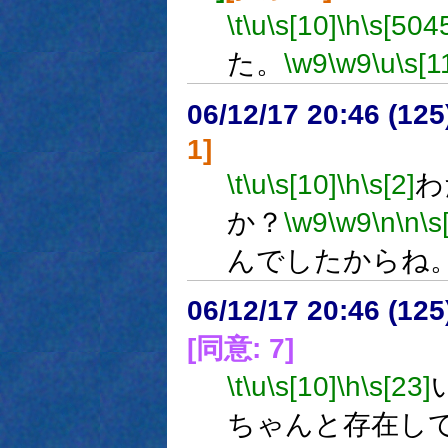
\t
\u
\s[10]
\h
\s[504
た。
\w9
\w9
\u
\s[1
06/12/17 20:46 (
1]
\t
\u
\s[10]
\h
\s[2]
わ
か？
\w9
\w9
\n
\n
\s
んでしたからね
06/12/17 20:46 (
[同意: 7]
\t
\u
\s[10]
\h
\s[23]
ちゃんと存在し