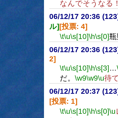
なんでそうなる
06/12/17 20:36 (
ル]
[投票: 4]
\t
\u
\s[10]
\h
\s[0]
瓶
06/12/17 20:36 (
2]
\t
\u
\s[10]
\h
\s[3]
…
だ。
\w9
\w9
\u
待
06/12/17 20:37 (
[投票: 1]
\t
\u
\s[10]
\h
\s[0]
\u