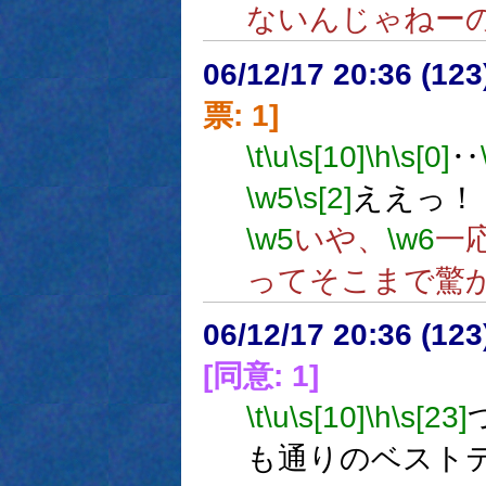
ないんじゃねー
06/12/17 20:36 (
票: 1]
\t
\u
\s[10]
\h
\s[0]
‥
\w5
\s[2]
ええっ！
\w5
いや、
\w6
一
ってそこまで驚
06/12/17 20:36 (
[同意: 1]
\t
\u
\s[10]
\h
\s[23]
も通りのベスト