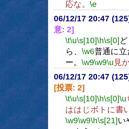
応な。
\e
06/12/17 20:47 (
意: 2]
\t
\u
\s[10]
\h
\s[0]
ど
ら、
\w6
普通に立
ー。
\w9
\w9
\u
見
06/12/17 20:47 (
[投票: 2]
\t
\u
\s[10]
\h
\s[0]
\u
ははじボトに書
\w9
\w9
\h
\s[21]
い