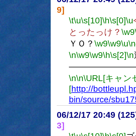
9]
\t
\u
\s[10]
\h
\s[0]
\u
とったっけ？
\w9
ＹＯ？
\w9
\w9
\u
\n
\n
\w9
\w9
\h
\s[2]
\n
―――――――
\n
\n
\URL[キャン
[
http://bottleupl.h
bin/source/sbu17
06/12/17 20:49 (
3]