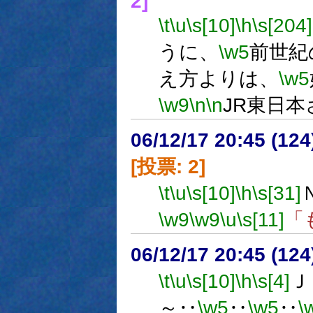
2]
\t
\u
\s[10]
\h
\s[204]
うに、
\w5
前世紀
え方よりは、
\w5
\w9
\n
\n
JR東日
06/12/17 20:45 (
[投票: 2]
\t
\u
\s[10]
\h
\s[31]
\w9
\w9
\u
\s[11]
「
06/12/17 20:45 (
\t
\u
\s[10]
\h
\s[4]
Ｊ
～‥
\w5
‥
\w5
‥
\