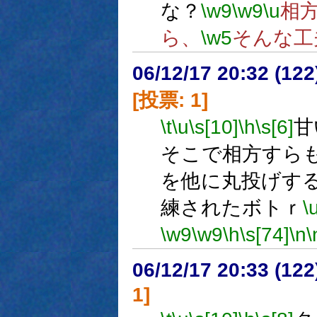
な？
\w9
\w9
\u
相
ら、
\w5
そんな工
06/12/17 20:32 (
[投票: 1]
\t
\u
\s[10]
\h
\s[6]
甘
そこで相方すら
を他に丸投げす
練されたボトｒ
\
\w9
\w9
\h
\s[74]
\n
\
06/12/17 20:33 (
1]