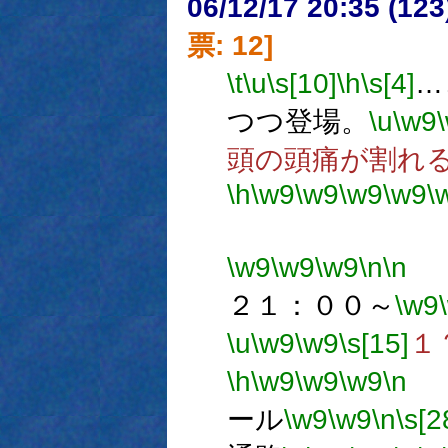
06/12/17 20:35 (
票: 12]
\t
\u
\s[10]
\h
\s[4]
…
つつ登場。
\u
\w9
頭の頭痛が割れ
\h
\w9
\w9
\w9
\w9
\
使用許
\w9
\w9
\w9
\n
\n
２１：００～
\w9
\u
\w9
\w9
\s[15]
１
\h
\w9
\w9
\w9
\n
ール
\w9
\w9
\n
\s[2