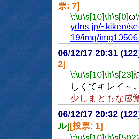
票: 7]
\t
\u
\s[10]
\h
\s[0]
ω
ydns.jp/~kiken/s
19/img/img10506
06/12/17 20:31 (
2]
\t
\u
\s[10]
\h
\s[23]
しくてキレイ～
少しまともな感
06/12/17 20:32 (
ル]
[投票: 1]
\t
\u
\s[10]
\h
\s[502