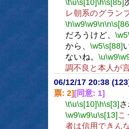
\t
\u
\s[10]
\h
\s[85]
レ朝系のグラン
\h
\w9
\w9
\n
\n
\s[86
だろうけど、
\w5
から、
\w5
\s[88]
ないね。
\u
\w9
\w
調不良と本人が
06/12/17 20:38 (
票: 2]
[同意: 1]
\t
\u
\s[10]
\h
\s[3]
さ
\w9
\w9
\u
\s[13]
こ
者は信用できん