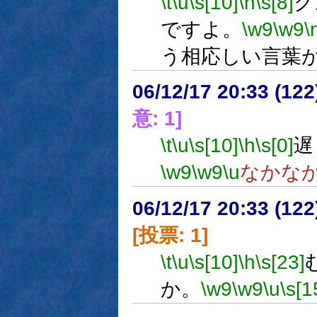
\t
\u
\s[10]
\h
\s[8]
ク
ですよ。
\w9
\w9
\
う相応しい言葉
06/12/17 20:33 (12
意: 1]
\t
\u
\s[10]
\h
\s[0]
遅
\w9
\w9
\u
なかな
06/12/17 20:33 (
[投票: 1]
\t
\u
\s[10]
\h
\s[23]
か。
\w9
\w9
\u
\s[1