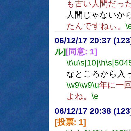
も古い人間だっ
人間じゃないか
たんですねぃ。
\
06/12/17 20:37 (
ル]
[同意: 1]
\t
\u
\s[10]
\h
\s[504
なところから入
\w9
\w9
\u
年に一
よね。
\e
06/12/17 20:38 (
[投票: 1]