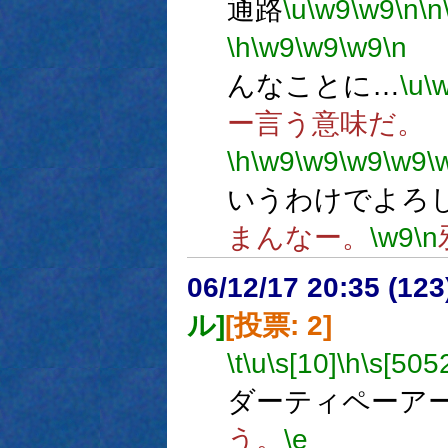
通路
\u
\w9
\w9
\n
\n
\h
\w9
\w9
\w9
\n
んなことに…
\u
\
ー言う意味だ。
\h
\w9
\w9
\w9
\w9
\
いうわけでよろ
まんなー。
\w9
\n
06/12/17 20:35 (
ル]
[投票: 2]
\t
\u
\s[10]
\h
\s[505
ダーティペーアー
う。
\e