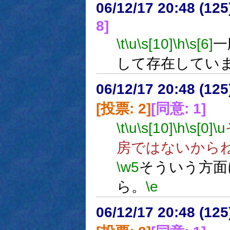
06/12/17 20:48 (
8]
\t
\u
\s[10]
\h
\s[6]
一
して存在してい
06/12/17 20:48 (
[投票: 2]
[同意: 1]
\t
\u
\s[10]
\h
\s[0]
\u
房ではないから
\w5
そういう方面
ら。
\e
06/12/17 20:48 (