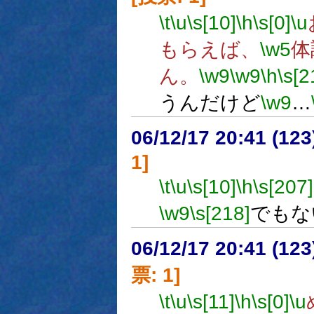
\t
\u
\s[10]
\h
\s[0]
\u
もらえば、
\w5
体
ん。
\w9
\w9
\h
\s[2
うんだけど
\w9
…
06/12/17 20:41 (
1]
\t
\u
\s[10]
\h
\s[207]
\w9
\s[218]
でもな
06/12/17 20:41 (
票: 1]
\t
\u
\s[11]
\h
\s[0]
\u