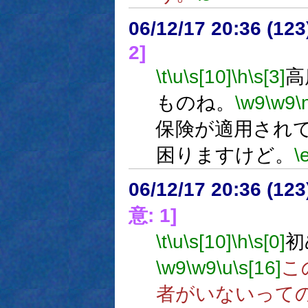
06/12/17 20:36 (
2]
\t
\u
\s[10]
\h
\s[3]
高
ものね。
\w9
\w9
\
保険が適用され
困りますけど。
\
06/12/17 20:36 (
意: 1]
\t
\u
\s[10]
\h
\s[0]
初
\w9
\w9
\u
\s[16]
こ
者がいないって