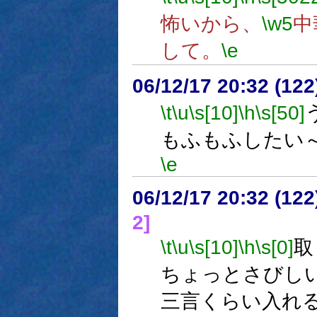
怖いから、
\w5
中
して。
\e
06/12/17 20:32 (
\t
\u
\s[10]
\h
\s[50]
もふもふしたい
\e
06/12/17 20:32 (
2]
\t
\u
\s[10]
\h
\s[0]
取
ちょっとさびし
三言くらい入れ