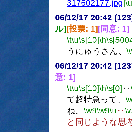
317602177.jpg
]
\
06/12/17 20:42 (
ル]
[投票: 1]
[同意: 1]
\t
\u
\s[10]
\h
\s[500
うにゅうさん、
\
06/12/17 20:42 (
意: 1]
\t
\u
\s[10]
\h
\s[0]
‥
て超特急って、
\
ね。
\w9
\w9
\u
‥
\
と同じような思