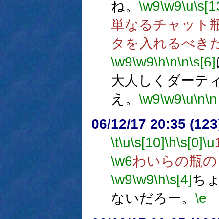
ね。
\w9
\w9
\u
\s[1
単なるチャット
タを入れるべき
\w9
\w9
\h
\n
\n
\s[6]
大人しくダーテ
え。
\w9
\w9
\u
\n
\n
06/12/17 20:35 (
\t
\u
\s[10]
\h
\s[0]
\u
\w6
わいらの瓶の
\w9
\w9
\h
\s[4]
ち
ないだろー。
\e