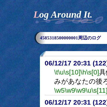
Log Around It.
4585318500000001周辺のログ
06/12/17 20:31 (
\t
\u
\s[10]
\h
\s[0]
具
みがあなたの後
\w5
\w9
\w9
\u
\s[11
06/12/17 20:31 (