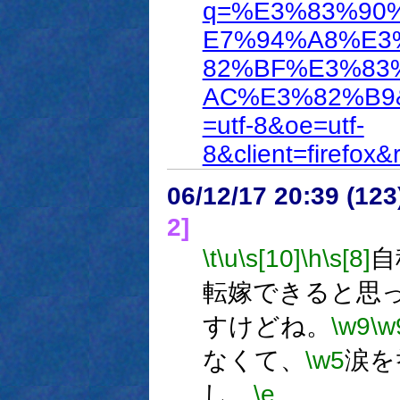
q=%E3%83%90
E7%94%A8%E3
82%BF%E3%83
AC%E3%82%B9&st
=utf-8&oe=utf-
8&client=firefox&rl
06/12/17 20:39 (
2]
\t
\u
\s[10]
\h
\s[8]
自
転嫁できると思
すけどね。
\w9
\w
なくて、
\w5
涙を
し。
\e