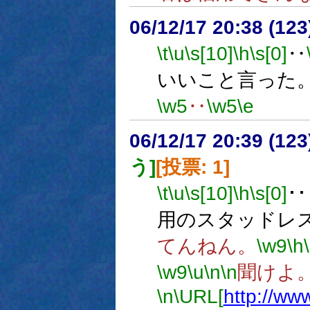
06/12/17 20:38 (
\t
\u
\s[10]
\h
\s[0]
‥
いいこと言った
\w5
‥
\w5
\e
06/12/17 20:39 (12
う]
[投票: 1]
\t
\u
\s[10]
\h
\s[0]
･･
用のスタッドレ
てんねん。
\w9
\h
\w9
\u
\n
\n
聞けよ
\n
\URL[
http://ww