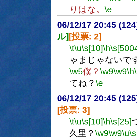
りはな。
\e
06/12/17 20:45 (
ル]
[投票: 2]
\t
\u
\s[10]
\h
\s[500
ゃまじゃないで
\w5
僕？
\w9
\w9
\h
てね？
\e
06/12/17 20:45 (
[投票: 3]
\t
\u
\s[10]
\h
\s[25]
久里？
\w9
\w9
\u
\s