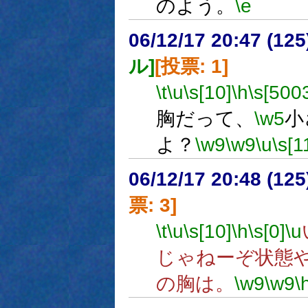
のよう。
\e
06/12/17 20:47 (
ル]
[投票: 1]
\t
\u
\s[10]
\h
\s[500
胸だって、
\w5
小
よ？
\w9
\w9
\u
\s[1
06/12/17 20:48 (
票: 3]
\t
\u
\s[10]
\h
\s[0]
\u
じゃねーぞ状態
の胸は。
\w9
\w9
\