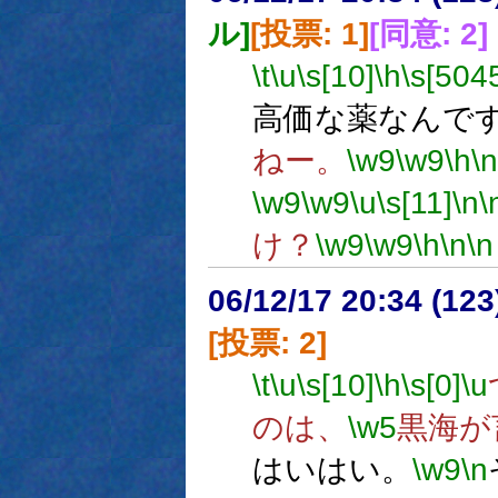
ル]
[投票: 1]
[同意: 2]
\t
\u
\s[10]
\h
\s[504
高価な薬なんで
ねー。
\w9
\w9
\h
\n
\w9
\w9
\u
\s[11]
\n
\
け？
\w9
\w9
\h
\n
\n
06/12/17 20:34 (
[投票: 2]
\t
\u
\s[10]
\h
\s[0]
\u
のは、
\w5
黒海が
はいはい。
\w9
\n