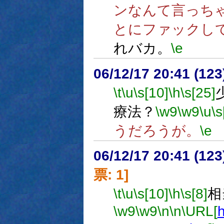
ンなんて言っち
とにファックし
れバカ。
\e
06/12/17 20:41 (
\t
\u
\s[10]
\h
\s[25]
療法？
\w9
\w9
\u
\s
うだろうが。
\e
06/12/17 20:41 (
票: 1]
\t
\u
\s[10]
\h
\s[8]
相
\w9
\w9
\n
\n
\URL[
h