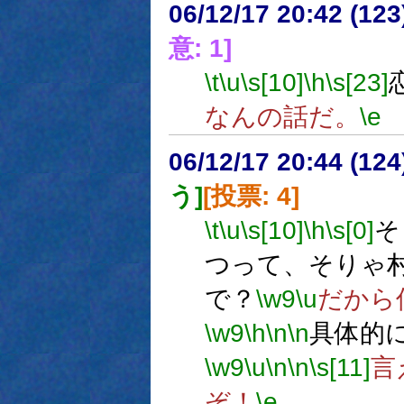
06/12/17 20:42 (
意: 1]
\t
\u
\s[10]
\h
\s[23]
なんの話だ。
\e
06/12/17 20:44 (12
う]
[投票: 4]
\t
\u
\s[10]
\h
\s[0]
そ
つって、そりゃ
で？
\w9
\u
だから
\w9
\h
\n
\n
具体的に
\w9
\u
\n
\n
\s[11]
言
ぞ！
\e