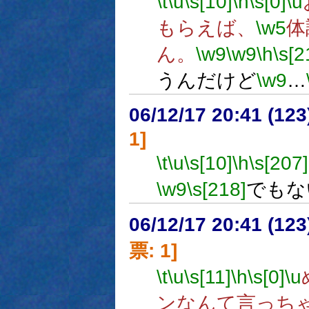
\t
\u
\s[10]
\h
\s[0]
\u
もらえば、
\w5
体
ん。
\w9
\w9
\h
\s[2
うんだけど
\w9
…
06/12/17 20:41 (
1]
\t
\u
\s[10]
\h
\s[207]
\w9
\s[218]
でもな
06/12/17 20:41 (
票: 1]
\t
\u
\s[11]
\h
\s[0]
\u
ンなんて言っち