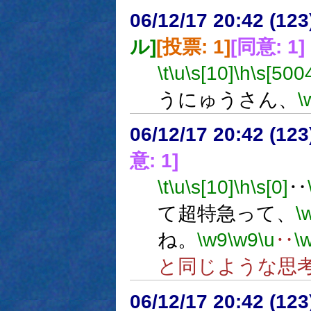
06/12/17 20:42 (
ル]
[投票: 1]
[同意: 1]
\t
\u
\s[10]
\h
\s[500
うにゅうさん、
\
06/12/17 20:42 (
意: 1]
\t
\u
\s[10]
\h
\s[0]
‥
て超特急って、
\
ね。
\w9
\w9
\u
‥
\
と同じような思
06/12/17 20:42 (