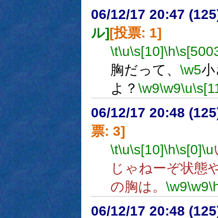
06/12/17 20:47 (
ル]
[投票: 1]
\t
\u
\s[10]
\h
\s[500
胸だって、
\w5
小
よ？
\w9
\w9
\u
\s[1
06/12/17 20:48 (
票: 3]
\t
\u
\s[10]
\h
\s[0]
\u
じゃねーぞ状態
の胸は。
\w9
\w9
\
06/12/17 20:48 (