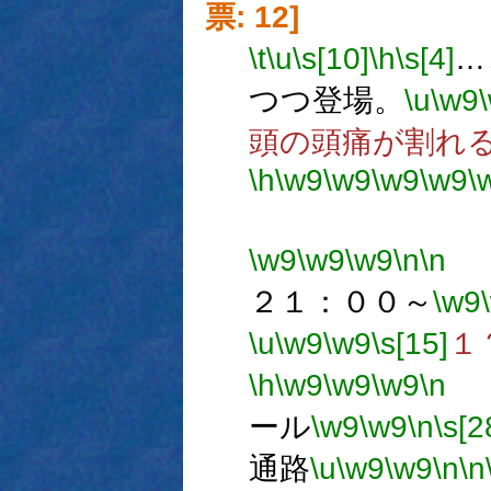
票: 12]
\t
\u
\s[10]
\h
\s[4]
…
つつ登場。
\u
\w9
頭の頭痛が割れ
\h
\w9
\w9
\w9
\w9
\
使用許
\w9
\w9
\w9
\n
\n
２１：００～
\w9
\u
\w9
\w9
\s[15]
１
\h
\w9
\w9
\w9
\n
ール
\w9
\w9
\n
\s[2
通路
\u
\w9
\w9
\n
\n