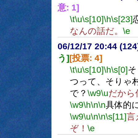
意: 1]
\t
\u
\s[10]
\h
\s[23]
なんの話だ。
\e
06/12/17 20:44 (12
う]
[投票: 4]
\t
\u
\s[10]
\h
\s[0]
そ
つって、そりゃ
で？
\w9
\u
だから
\w9
\h
\n
\n
具体的に
\w9
\u
\n
\n
\s[11]
言
ぞ！
\e