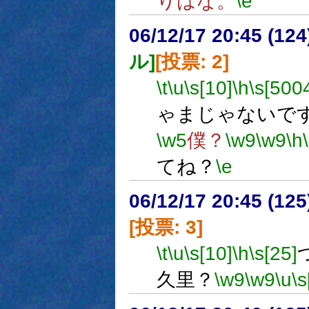
りはな。
\e
06/12/17 20:45 (
ル]
[投票: 2]
\t
\u
\s[10]
\h
\s[500
ゃまじゃないで
\w5
僕？
\w9
\w9
\h
てね？
\e
06/12/17 20:45 (
[投票: 3]
\t
\u
\s[10]
\h
\s[25]
久里？
\w9
\w9
\u
\s