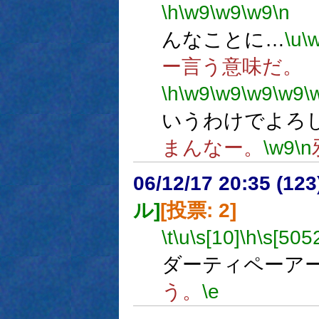
\h
\w9
\w9
\w9
\n
んなことに…
\u
\
ー言う意味だ。
\h
\w9
\w9
\w9
\w9
\
いうわけでよろ
まんなー。
\w9
\n
06/12/17 20:35 (
ル]
[投票: 2]
\t
\u
\s[10]
\h
\s[505
ダーティペーアー
う。
\e