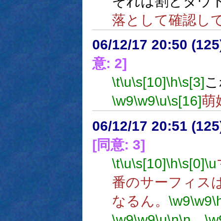
それは割とダウ
落として確認し
06/12/17 20:50 (
意: 2]
\t
\u
\s[10]
\h
\s[3]
こ
\w9
\w9
\u
\s[16]
萌
06/12/17 20:51 (
[同意: 3]
\t
\u
\s[10]
\h
\s[0]
\u
番のサーフィス
なるん。
\w9
\w9
\
\w9
\w9
\u
\n
\n
…
\w