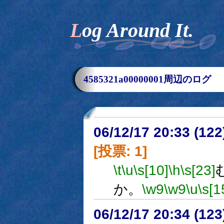
Log Around It.
4585321a00000001周辺のログ
06/12/17 20:33 (
[投票: 1]
\t
\u
\s[10]
\h
\s[23]
か。
\w9
\w9
\u
\s[1
06/12/17 20:34 (