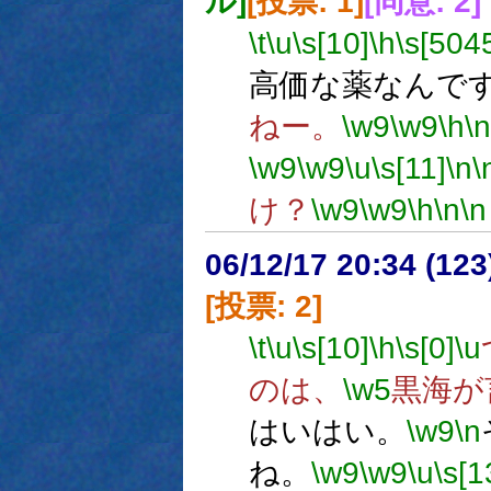
ル]
[投票: 1]
[同意: 2]
\t
\u
\s[10]
\h
\s[504
高価な薬なんで
ねー。
\w9
\w9
\h
\n
\w9
\w9
\u
\s[11]
\n
\
け？
\w9
\w9
\h
\n
\n
06/12/17 20:34 (
[投票: 2]
\t
\u
\s[10]
\h
\s[0]
\u
のは、
\w5
黒海が
はいはい。
\w9
\n
ね。
\w9
\w9
\u
\s[1