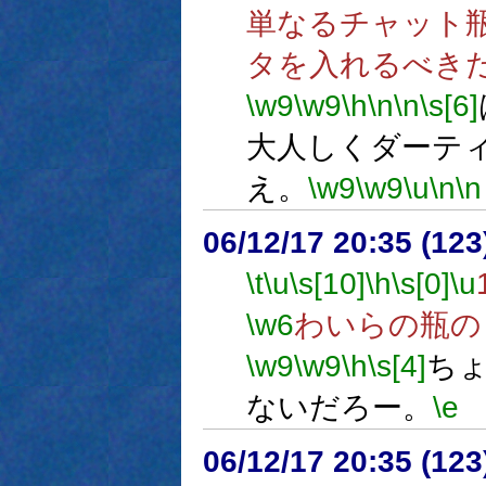
単なるチャット
タを入れるべき
\w9
\w9
\h
\n
\n
\s[6]
大人しくダーテ
え。
\w9
\w9
\u
\n
\n
06/12/17 20:35 (
\t
\u
\s[10]
\h
\s[0]
\u
\w6
わいらの瓶の
\w9
\w9
\h
\s[4]
ち
ないだろー。
\e
06/12/17 20:35 (