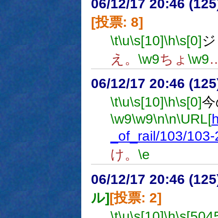
06/12/17 20:46 (
[投票: 8]
\t
\u
\s[10]
\h
\s[0]
ジ
え。
\w9
ちょ
\w9
06/12/17 20:46 (
\t
\u
\s[10]
\h
\s[0]
今
\w9
\w9
\n
\n
\URL[
h
_of_rail/103/103-
け。
\e
06/12/17 20:46 (
ル]
[投票: 2]
\t
\u
\s[10]
\h
\s[504