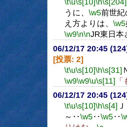
\t
\u
\s[10]
\h
\s[204]
うに、
\w5
前世紀
え方よりは、
\w5
\w9
\n
\n
JR東日
06/12/17 20:45 (
[投票: 2]
\t
\u
\s[10]
\h
\s[31]
\w9
\w9
\u
\s[11]
「
06/12/17 20:45 (
\t
\u
\s[10]
\h
\s[4]
Ｊ
～‥
\w5
‥
\w5
‥
\