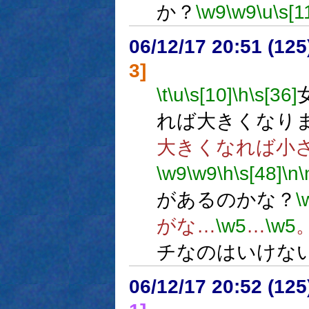
か？
\w9
\w9
\u
\s[1
06/12/17 20:51 (
3]
\t
\u
\s[10]
\h
\s[36]
れば大きくなり
大きくなれば小
\w9
\w9
\h
\s[48]
\n
\
があるのかな？
\
がな…
\w5
…
\w5
チなのはいけな
06/12/17 20:52 (