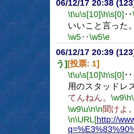
06/12/17 20:38 (
\t
\u
\s[10]
\h
\s[0]
‥
いいこと言った
\w5
‥
\w5
\e
06/12/17 20:39 (12
う]
[投票: 1]
\t
\u
\s[10]
\h
\s[0]
･･
用のスタッドレ
てんねん。
\w9
\h
\w9
\u
\n
\n
聞けよ
\n
\URL[
http://ww
q=%E3%83%90