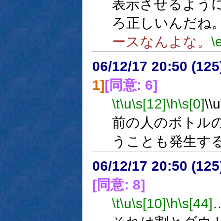
表示させるよう
ろ正しいんだね
ースなんよな。
\
06/12/17 20:50 (
1]
[同意: 6]
\t
\u
\s[12]
\h
\s[0]
\
前の人のボトル
うことも発生す
06/12/17 20:50 (
[同意: 8]
\t
\u
\s[10]
\h
\s[44]