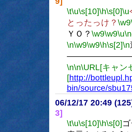
9]
\t
\u
\s[10]
\h
\s[0]
\u
とったっけ？
\w9
ＹＯ？
\w9
\w9
\u
\n
\n
\w9
\w9
\h
\s[2]
\n
―――――――
\n
\n
\URL[キャン
[
http://bottleupl.h
bin/source/sbu17
06/12/17 20:49 (
3]
\t
\u
\s[10]
\h
\s[0]
ゴ