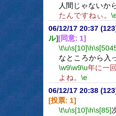
人間じゃないか
たんですねぃ。
\
06/12/17 20:37 (
ル]
[同意: 1]
\t
\u
\s[10]
\h
\s[504
なところから入
\w9
\w9
\u
年に一
よね。
\e
06/12/17 20:38 (
[投票: 1]
\t
\u
\s[10]
\h
\s[85]