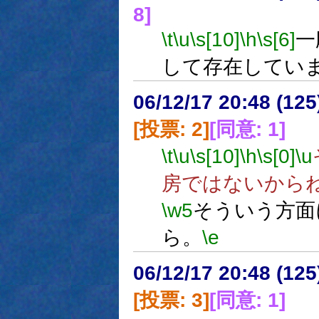
8]
\t
\u
\s[10]
\h
\s[6]
一
して存在してい
06/12/17 20:48 (
[投票: 2]
[同意: 1]
\t
\u
\s[10]
\h
\s[0]
\u
房ではないから
\w5
そういう方面
ら。
\e
06/12/17 20:48 (
[投票: 3]
[同意: 1]