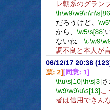
レ朝系のグラン
\h
\w9
\w9
\n
\n
\s[86
だろうけど、
\w5
から、
\w5
\s[88]
ないね。
\u
\w9
\w
調不良と本人が
06/12/17 20:38 (
票: 2]
[同意: 1]
\t
\u
\s[10]
\h
\s[3]
さ
\w9
\w9
\u
\s[13]
こ
者は信用できん