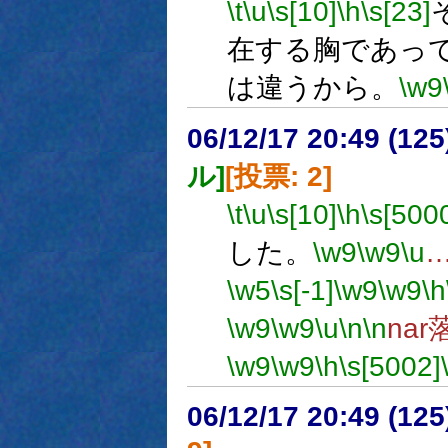
\t
\u
\s[10]
\h
\s[23]
在する胸であっ
は違うから。
\w9
06/12/17 20:49 (
ル]
[投票: 2]
\t
\u
\s[10]
\h
\s[500
した。
\w9
\w9
\u
\w5
\s[-1]
\w9
\w9
\h
\w9
\w9
\u
\n
\n
na
\w9
\w9
\h
\s[5002]
06/12/17 20:49 (