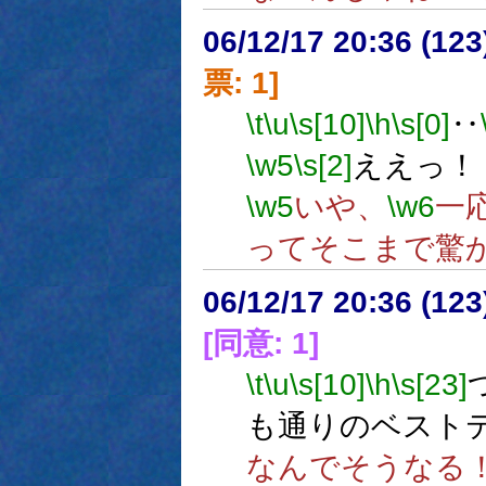
06/12/17 20:36 (
票: 1]
\t
\u
\s[10]
\h
\s[0]
‥
\w5
\s[2]
ええっ！
\w5
いや、
\w6
一
ってそこまで驚
06/12/17 20:36 (
[同意: 1]
\t
\u
\s[10]
\h
\s[23]
も通りのベスト
なんでそうなる