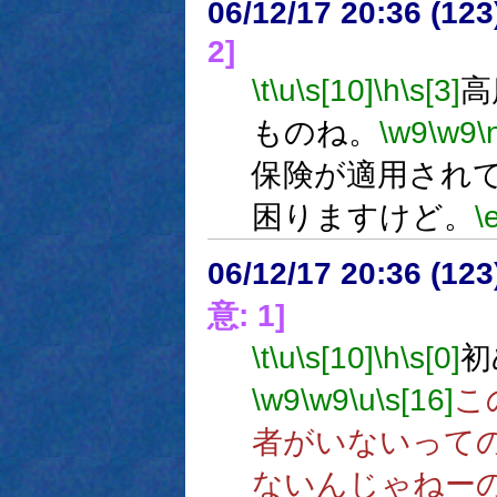
06/12/17 20:36 (
2]
\t
\u
\s[10]
\h
\s[3]
高
ものね。
\w9
\w9
\
保険が適用され
困りますけど。
\
06/12/17 20:36 (
意: 1]
\t
\u
\s[10]
\h
\s[0]
初
\w9
\w9
\u
\s[16]
こ
者がいないって
ないんじゃねー