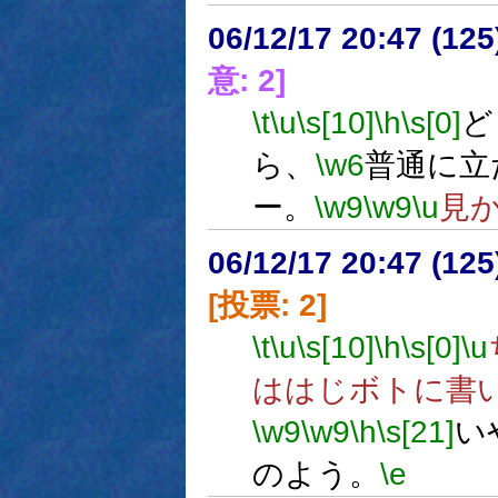
06/12/17 20:47 (
意: 2]
\t
\u
\s[10]
\h
\s[0]
ど
ら、
\w6
普通に立
ー。
\w9
\w9
\u
見
06/12/17 20:47 (
[投票: 2]
\t
\u
\s[10]
\h
\s[0]
\u
ははじボトに書
\w9
\w9
\h
\s[21]
い
のよう。
\e