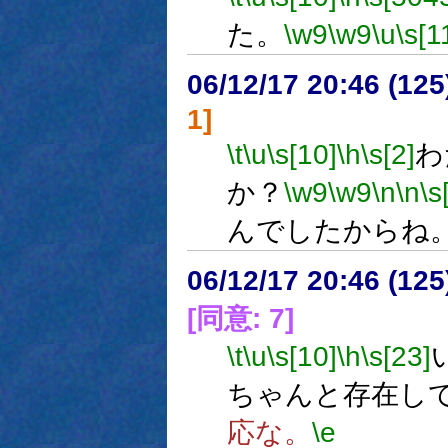
た。
\w9
\w9
\u
\s[1
06/12/17 20:46 (
1]
\t
\u
\s[10]
\h
\s[2]
わ
か？
\w9
\w9
\n
\n
\s
んでしたからね
06/12/17 20:46 (
[同意: 7]
\t
\u
\s[10]
\h
\s[23]
ちゃんと存在し
応な。
\e