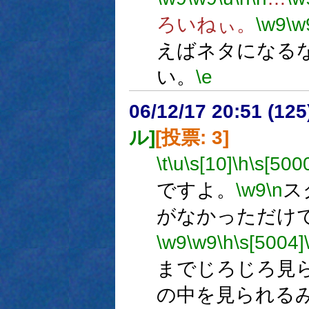
ろいねぃ。
\w9
\w
えばネタになる
い。
\e
06/12/17 20:51 (
ル]
[投票: 3]
\t
\u
\s[10]
\h
\s[500
ですよ。
\w9
\n
ス
がなかっただけ
\w9
\w9
\h
\s[5004]
までじろじろ見
の中を見られる