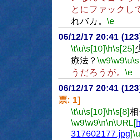
とにファックし
れバカ。
\e
06/12/17 20:41 (
\t
\u
\s[10]
\h
\s[25]
療法？
\w9
\w9
\u
\s
うだろうが。
\e
06/12/17 20:41 (
票: 1]
\t
\u
\s[10]
\h
\s[8]
相
\w9
\w9
\n
\n
\URL[
h
317602177.jpg
]
\