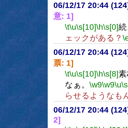
06/12/17 20:44 (12
意: 1]
\t
\u
\s[10]
\h
\s[0]
続
ェックがある？
\
06/12/17 20:44 (
票: 1]
\t
\u
\s[10]
\h
\s[8]
素
なぁ。
\w9
\w9
\u
\s
らせるようなも
06/12/17 20:44 (
2]