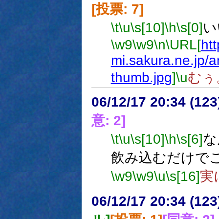
[投票: 7]
\t
\u
\s[10]
\h
\s[0]
い
\w9
\w9
\n
\URL[
htt
mi.sakura.ne.jp/
thumb.jpg
]
\u
むぅ
06/12/17 20:34 (
意: 2]
\t
\u
\s[10]
\h
\s[6]
な
飲み込むだけで
\w9
\w9
\u
\s[16]
実
06/12/17 20:34 (