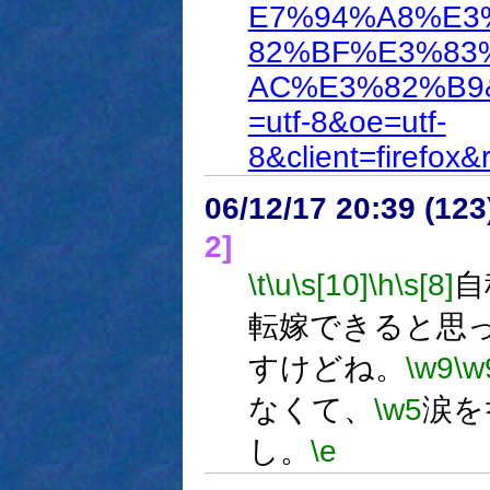
E7%94%A8%E3
82%BF%E3%83
AC%E3%82%B9&st
=utf-8&oe=utf-
8&client=firefox&rl
06/12/17 20:39 (
2]
\t
\u
\s[10]
\h
\s[8]
自
転嫁できると思
すけどね。
\w9
\w
なくて、
\w5
涙を
し。
\e