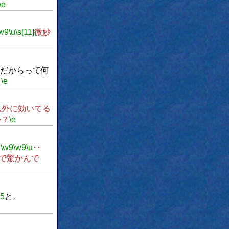
\e
w9
\u
\s[11]
微妙
だからって何
。
\e
以外に効いてる
か？
\e
？
\w9
\w9
\u
‥
で驚かんで
w5
と。