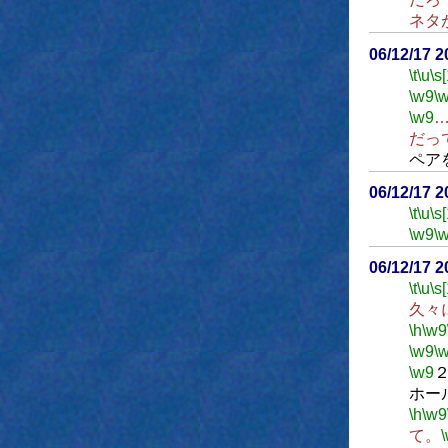
ネタ
06/12/17 
\t
\u
\s
\w9
\
\w9
だっ
ペア
06/12/17 
\t
\u
\s
\w9
\
06/12/17 
\t
\u
\s
久々
\h
\w9
\w9
\
\w9
ホー
\h
\w9
て。