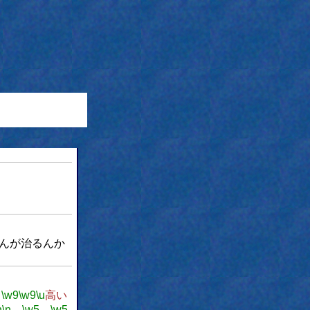
んが治るんか
。
\w9
\w9
\u
高い
n
\n
…
\w5
…
\w5