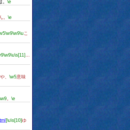
は。
\e
ん。
\e
\w5
\w9
\w9
\u
こ
w9
\w9
\u
\s[11]
…
や、
\w5
意味
\w9
。
\e
tml
]
\u
\s[10]
ゆ