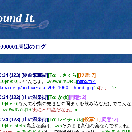
ound It.
00000001周辺のログ
20:34 (123) [駅前繁華街]
[To: ．さくら]
[投票: 7]
[10]
\h
\s[0]
いいんちょ。
\w9
\w9
\n
\URL[
http://tak-
kura.ne.jp/archives/cats/06110601-thumb.jpg
]
\u
むぅ。
\e
20:34 (123) [山の温泉街]
[To: かゆ]
[同意: 2]
[10]
\h
\s[6]
なんで小指の先ほどの固まりを飲み込むだけでこんな
。
\w9
\w9
\u
\s[16]
実に不思議だなぁ。
\e
20:34 (123) [山の温泉街]
[To: レイチェル]
[投票: 1]
[同意: 2]
[10]
\h
\s[5045]
高度な薬は、
\w5
そのまま高価な薬なんですよね
うねー。
\w9
\w9
\h
\n
\n
そして効果がなかったり。
\w9
\w9
\u
\s[11]
\