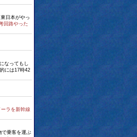
Ｒ東日本がやっ
考回路やった
になってもし
的には17時42
ドーラを新幹線
物で乗客を運ぶ