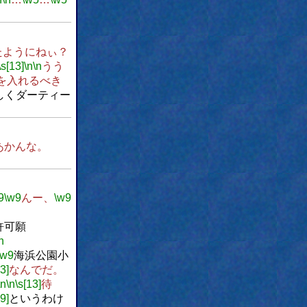
たようにねぃ？
\s[13]
\n
\n
うう
を入れるべき
しくダーティー
あかんな。
9
\w9
んー、
\w9
願
n
\w9
海浜公園小
3]
なんでだ。
\n
\n
\s[13]
待
9]
というわけ