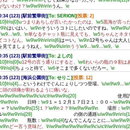
がないわけ？
\w9
\w9
\h
\n
\n
うん。
\e
20:34 (123) [駅前繁華街]
[To: SERION]
[投票: 2]
[10]
\h
\s[0]
\u
つまりあちしが言いたかったのは、
\w5
黒海が言っ
w9
\h
はいはい。
\w9
\n
そういうコトにしたいのですね。
\w9
\w9
\u
…
\w9
…
\w9
。
\n
単なるチャット瓶に見えても、
\w5
ちゃんとネタ
てコトなん。
\w9
\w9
\h
\n
\n
\s[6]
はーい。
\w9
\n
12号ちゃんは大人
を見てましょうねえ。
\w9
\w9
\u
\n
\n
うう
\w9
…
\w9
…
\w9
。
\e
20:35 (123) [駅前繁華街]
[To: よしの]
[10]
\h
\s[0]
\u
12号の言う通りにすると、
\w6
わいらの瓶の９割は
w9
\h
\s[4]
ちょっと待て、
\w6
そこまで多くないだろー。
\e
20:35 (123) [海浜公園街]
[To: せりこ]
[投票: 12]
[10]
\h
\s[4]
…というわけでぐんにょりしつつ登場。
\u
\w9
\w9
…
\w
に頭の頭痛が割れるように痛いな。
\w9
\w9
\w9
\w9
\w9
\c
\u
\c
\h
\w9
\w9
\s[20]
使用許可
w9
\w9
\n
\n
日時：
\w9
１＝１２月１７日２１：００～
\w9
\w9
\
２＝？
\u
\w9
\w9
\s[15]
１？
\w9
\n
２？
\h
\w9
\w9
\w9
\n
場所：
\w9
ル
\w9
\w9
\n
\s[28]
の側の通路
\u
\w9
\w9
\n
\n
\s[1
\w9
\w9
\n
瓶数：
\w9
\w9
\s[4]
なんでこんなことに…
\u
\w9
\w9
\w9
\n
どー言う意味だ。
\h
\w9
\w9
\w9
\w9
\w9
\w9
\c
\u
\c
\h
\w9
\n
\n
\s[2