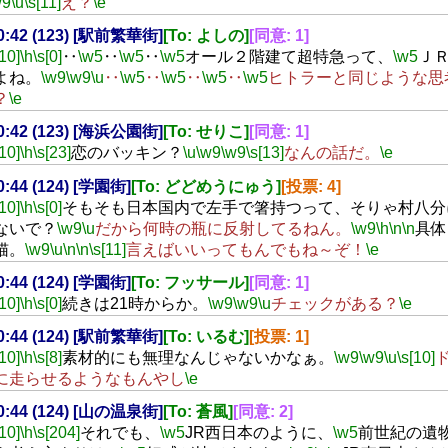
w9
\u
\s[11]
え？
\e
20:42 (123) [駅前繁華街]
[To: よしの]
[同意: 1]
[10]
\h
\s[0]
‥
\w5
‥
\w5
‥
\w5
オール２階建て超特急って、
\w5
Ｊ
よね。
\w9
\w9
\u
‥
\w5
‥
\w5
‥
\w5
‥
\w5
ヒトラーと同じような思
？
\e
20:42 (123) [海浜公園街]
[To: せりこ]
[同意: 1]
[10]
\h
\s[23]
恋のバッキン？
\u
\w9
\w9
\s[13]
なんの話だ。
\e
20:44 (124) [学園街]
[To: どどめうにゅう]
[投票: 4]
[10]
\h
\s[0]
そもそも日本国内で左手で箸持つって、そりゃ村八分
ないで？
\w9
\u
だから何時の瓶に反射してるねん。
\w9
\h
\n
\n
具体
猫。
\w9
\u
\n
\n
\s[11]
言えばいいってもんでもね～ぞ！
\e
20:44 (124) [学園街]
[To: フッサール]
[同意: 1]
[10]
\h
\s[0]
続きは21時からか。
\w9
\w9
\u
チェックがある？
\e
20:44 (124) [駅前繁華街]
[To: いるむ]
[投票: 1]
[10]
\h
\s[8]
素材的にも無理なんじゃないかなぁ。
\w9
\w9
\u
\s[10]
に走らせるようなもんやし
\e
20:44 (124) [山の温泉街]
[To: 蒼風]
[同意: 2]
[10]
\h
\s[204]
それでも、
\w5
JR西日本のように、
\w5
前世紀の遺