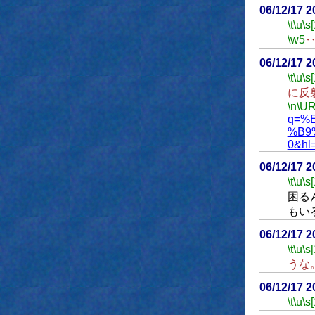
06/12/17 
\t
\u
\s
\w5
06/12/17 
\t
\u
\s
に反
\n
\UR
q=%
%B9
0&hl=
06/12/17 
\t
\u
\s
困る
もい
06/12/17 
\t
\u
\s
うな
06/12/17 
\t
\u
\s