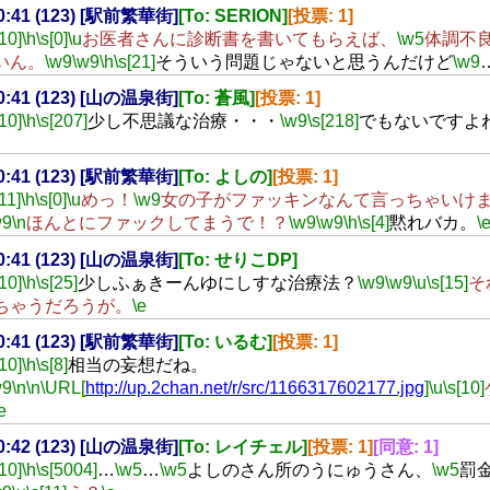
20:41 (123) [駅前繁華街]
[To: SERION]
[投票: 1]
[10]
\h
\s[0]
\u
お医者さんに診断書を書いてもらえば、
\w5
体調不
いん。
\w9
\w9
\h
\s[21]
そういう問題じゃないと思うんだけど
\w9
20:41 (123) [山の温泉街]
[To: 蒼風]
[投票: 1]
[10]
\h
\s[207]
少し不思議な治療・・・
\w9
\s[218]
でもないですよ
20:41 (123) [駅前繁華街]
[To: よしの]
[投票: 1]
[11]
\h
\s[0]
\u
めっ！
\w9
女の子がファッキンなんて言っちゃいけ
w9
\n
ほんとにファックしてまうで！？
\w9
\w9
\h
\s[4]
黙れバカ。
\
20:41 (123) [山の温泉街]
[To: せりこDP]
[10]
\h
\s[25]
少しふぁきーんゆにしすな治療法？
\w9
\w9
\u
\s[15]
そ
ちゃうだろうが。
\e
20:41 (123) [駅前繁華街]
[To: いるむ]
[投票: 1]
[10]
\h
\s[8]
相当の妄想だね。
w9
\n
\n
\URL[
http://up.2chan.net/r/src/1166317602177.jpg
]
\u
\s[10]
e
20:42 (123) [山の温泉街]
[To: レイチェル]
[投票: 1]
[同意: 1]
[10]
\h
\s[5004]
…
\w5
…
\w5
よしのさん所のうにゅうさん、
\w5
罰