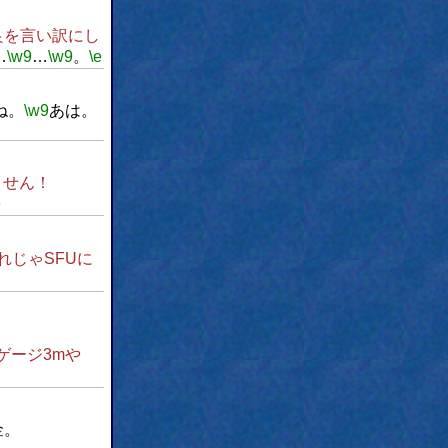
良を言い訳にし
…
\w9
…
\w9
。
\e
ね。
\w9
あは。
ません！
e
れじゃSFUに
ゲージ3mや
金。