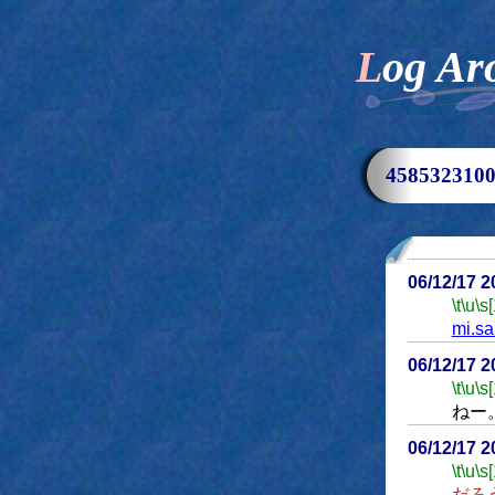
Log Ar
45853231
06/12/17 
\t
\u
\s
mi.sa
06/12/17 
\t
\u
\s
ねー
06/12/17 
\t
\u
\s
だろ