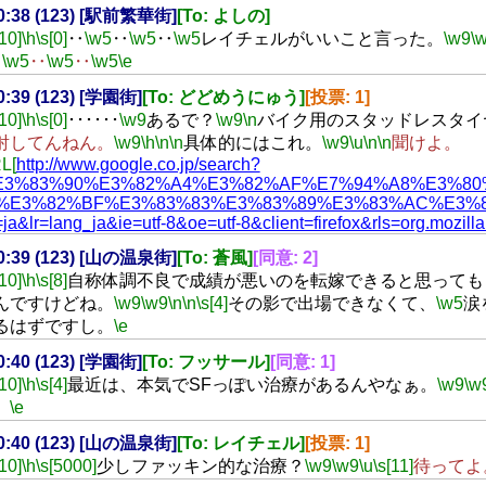
20:38 (123) [駅前繁華街]
[To: よしの]
[10]
\h
\s[0]
‥
\w5
‥
\w5
‥
\w5
レイチェルがいいこと言った。
\w9
\
‥
\w5
‥
\w5
‥
\w5
\e
20:39 (123) [学園街]
[To: どどめうにゅう]
[投票: 1]
[10]
\h
\s[0]
･･････
\w9
あるで？
\w9
\n
バイク用のスタッドレスタイ
射してんねん。
\w9
\h
\n
\n
具体的にはこれ。
\w9
\u
\n
\n
聞けよ。
L[
http://www.google.co.jp/search?
E3%83%90%E3%82%A4%E3%82%AF%E7%94%A8%E3%80
%E3%82%BF%E3%83%83%E3%83%89%E3%83%AC%E3%82
ja&lr=lang_ja&ie=utf-8&oe=utf-8&client=firefox&rls=org.mozilla:j
20:39 (123) [山の温泉街]
[To: 蒼風]
[同意: 2]
[10]
\h
\s[8]
自称体調不良で成績が悪いのを転嫁できると思っても
んですけどね。
\w9
\w9
\n
\n
\s[4]
その影で出場できなくて、
\w5
涙
るはずですし。
\e
20:40 (123) [学園街]
[To: フッサール]
[同意: 1]
[10]
\h
\s[4]
最近は、本気でSFっぽい治療があるんやなぁ。
\w9
\w
。
\e
20:40 (123) [山の温泉街]
[To: レイチェル]
[投票: 1]
[10]
\h
\s[5000]
少しファッキン的な治療？
\w9
\w9
\u
\s[11]
待ってよ