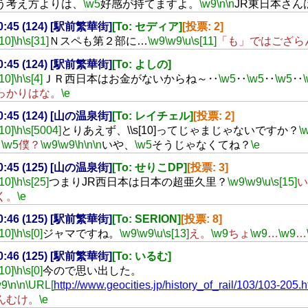
う考え方よりは、
\w5
好感が持てますよ。
\w9
\n
\n
JR東日本さん
20:45 (124) [駅前繁華街]
[To: セディア]
[投票: 2]
[10]
\h
\s[31]
Ｎスペも第２部に…
\w9
\w9
\u
\s[11]
「も」ではござら
20:45 (124) [駅前繁華街]
[To: よしの]
[10]
\h
\s[4]
ＪＲ西日本はお金がないからね～‥
\w5
‥
\w5
‥
\w5
‥
っかりはな。
\e
20:45 (124) [山の温泉街]
[To: レイチェル]
[投票: 2]
[10]
\h
\s[5004]
とりあえず、\\s[10]ってじゃまじゃないですか？
\
…
\w5
僕？
\w9
\w9
\h
\n
\n
いや、
\w5
そうじゃなくてね？
\e
20:45 (125) [山の温泉街]
[To: せりこDP]
[投票: 3]
[10]
\h
\s[25]
つまりJR西日本は日本の超亜久里？
\w9
\w9
\u
\s[15]
い
く。
\e
20:46 (125) [駅前繁華街]
[To: SERION]
[投票: 8]
[10]
\h
\s[0]
ジャマですね。
\w9
\w9
\u
\s[13]
え。
\w9
ちょ
\w9
…
\w9
…
20:46 (125) [駅前繁華街]
[To: いるむ]
[10]
\h
\s[0]
今ので思い出した。
w9
\n
\n
\URL[
http://www.geocities.jp/history_of_rail/103/103-205.h
んむけ。
\e