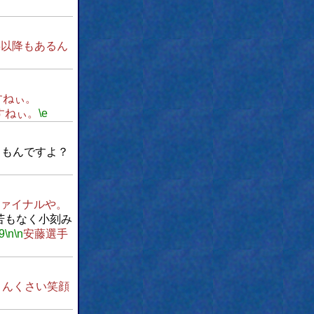
3以降もあるん
すねぃ。
すねぃ。
\e
るもんですよ？
ァイナルや。
苦もなく小刻み
9
\n
\n
安藤選手
さんくさい笑顔