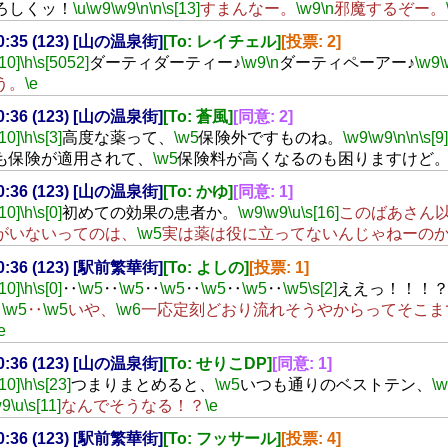
ろしくッ！
\u
\w9
\w9
\n
\n
\s[13]
すまんなー。
\w9
\n
邪魔するぞー。
20:35 (123) [山の温泉街]
[To: レイチェル]
[投票: 2]
[10]
\h
\s[5052]
ダーティダーティー♪
\w9
\n
ダーティペーアー♪
\w9
\
う。
\e
20:36 (123) [山の温泉街]
[To: 蒼風]
[同意: 2]
[10]
\h
\s[3]
高度な薬って、
\w5
保険外ですものね。
\w9
\w9
\n
\n
\s[9]
も保険が適用されて、
\w5
保険料が高くなるのも困りますけど
20:36 (123) [山の温泉街]
[To: かゆ]
[同意: 1]
[10]
\h
\s[0]
初めての効果の患者か。
\w9
\w9
\u
\s[16]
このばあさん
がいないってのは、
\w5
実は薬は役に立ってないんじゃねーの
20:36 (123) [駅前繁華街]
[To: よしの]
[投票: 1]
[10]
\h
\s[0]
‥
\w5
‥
\w5
‥
\w5
‥
\w5
‥
\w5
‥
\w5
\s[2]
ええっ！！！
‥
\w5
‥
\w5
いや、
\w6
一応定刻どおり流れそうやからってそこま
e
20:36 (123) [山の温泉街]
[To: せりこDP]
[同意: 1]
[10]
\h
\s[23]
つまりまとめると、
\w5
いつも通りのベストテン、
\
w9
\u
\s[11]
なんでそうなる！？
\e
20:36 (123) [駅前繁華街]
[To: フッサール]
[投票: 4]