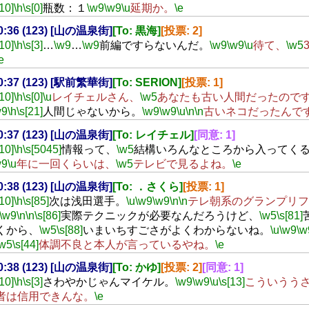
[10]
\h
\s[0]
瓶数：１
\w9
\w9
\u
延期か。
\e
20:36 (123) [山の温泉街]
[To: 黒海]
[投票: 2]
[10]
\h
\s[3]
…
\w9
…
\w9
前編ですらないんだ。
\w9
\w9
\u
待て、
\w5
e
20:37 (123) [駅前繁華街]
[To: SERION]
[投票: 1]
[10]
\h
\s[0]
\u
レイチェルさん、
\w5
あなたも古い人間だったので
w9
\h
\s[21]
人間じゃないから。
\w9
\w9
\u
\n
\n
古いネコだったんで
20:37 (123) [山の温泉街]
[To: レイチェル]
[同意: 1]
[10]
\h
\s[5045]
情報って、
\w5
結構いろんなところから入ってく
w9
\u
年に一回くらいは、
\w5
テレビで見るよね。
\e
20:38 (123) [山の温泉街]
[To: ．さくら]
[投票: 1]
[10]
\h
\s[85]
次は浅田選手。
\u
\w9
\w9
\n
\n
テレ朝系のグランプリフ
\w9
\n
\n
\s[86]
実際テクニックが必要なんだろうけど、
\w5
\s[81]
くから、
\w5
\s[88]
いまいちすごさがよくわからないね。
\u
\w9
\w
\w5
\s[44]
体調不良と本人が言っているやね。
\e
20:38 (123) [山の温泉街]
[To: かゆ]
[投票: 2]
[同意: 1]
[10]
\h
\s[3]
さわやかじゃんマイケル。
\w9
\w9
\u
\s[13]
こういうう
者は信用できんな。
\e